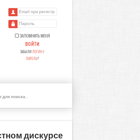
Email при регистрации
Пароль
ЗАПОМНИТЬ МЕНЯ
ВОЙТИ
ЗАБЫЛИ
ЛОГИН
/
ПАРОЛЬ
?
П
О
И
С
К
стном дискурсе