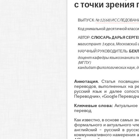
с точки зрения
ВЫПУСК:
№12(68) ИССЛЕДОВАН
Код уникальной десятичной класс
АВТОР:
СЛЮСАРЬ ДАРЬЯ СЕРГ
магистрант 1 курса, Московский г
НАУЧНЫЙ РУКОВОДИТЕЛЬ:
БЕК
доцент кафедры языкознания и п
(МГПУ)
кандидат филологических наук, 
Аннотация.
Статья посвящен
переводов, выполненных на р
русский язык и далее сопос
Переводчик», «Google Переводч
Ключевые слова:
Актуальное 
перевод.
Как известно, в основе самых 
формального и актуального чле
английский – русский в русск
коммуникативного намерения ав