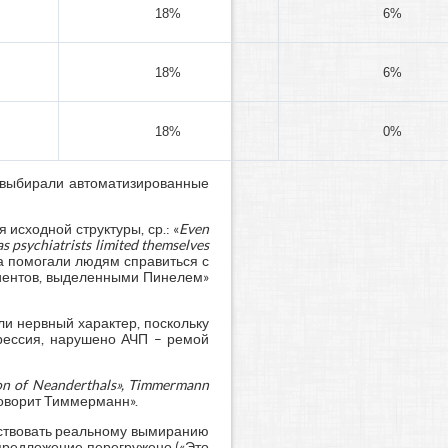
18%
6%
18%
6%
18%
0%
ю выбирали автоматизированные
исходной структуры, ср.: «
Even
as
psychiatrists
limited
themselves
 помогали людям справиться с
циентов, выделенными Пинелем»
ли нервный характер, поскольку
прессия, нарушено АЧП – ремой
ion
of
Neanderthals»,
Timmermann
говорит Тиммерманн».
бствовать реальному вымиранию
предложение перегружено («Это