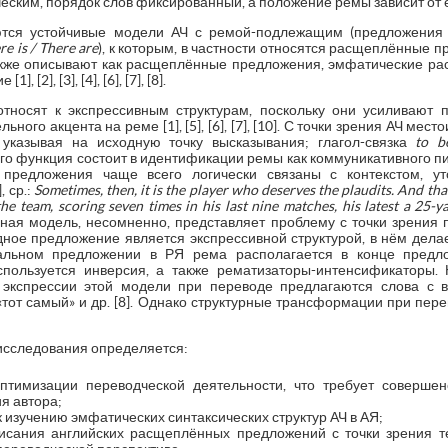
ческим, порядок слов фиксированный, а положение ремы зависит от 
ются устойчивые модели АЧ с ремой-подлежащим (предложения
ere
is /
There
are
), к которым, в частности относятся расщеплённые п
акже описывают как расщеплённые предложения, эмфатические ра
[2], [3], [4], [6], [7], [8].
носят к экспрессивным структурам, поскольку они усиливают п
ого акцента на реме [1], [5], [6], [7], [10]. С точки зрения АЧ мес
 указывая на исходную точку высказывания; глагол-связка
to
b
го функция состоит в идентификации ремы как коммуникативного п
е предложения чаще всего логически связаны с контекстом, у
, ср.:
Sometimes,
then,
it
is
the
player
who
deserves
the
plaudits.
And that
e team, scoring seven times in his last nine matches, his latest a 25-y
ая модель, несомненно, представляет проблему с точки зрения п
одное предложение является экспрессивной структурой, в нём дела
ральном предложении в РЯ рема располагается в конце предл
спользуется инверсия, а также рематизаторы-интенсификаторы.
 экспрессии этой модели при переводе предлагаются слова с 
 «тот самый» и др. [8]. Однако структурные трансформации при пе
исследования определяется:
птимизации переводческой деятельности, что требует совершен
я автора;
 изучению эмфатических синтаксических структур АЧ в АЯ;
писания английских расщеплённых предложений с точки зрения т