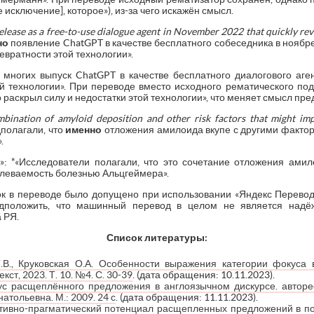
 исключение], которое»), из-за чего искажён смысл.
elease
as
a
free-
to-
use
dialogue
agent
in
November 2022
that
quickly
re
но
появление ChatGPT в качестве бесплатного собеседника в ноябр
евратности этой технологии».
я многих выпуск ChatGPT в качестве бесплатного диалогового аге
ой технологии». При переводе вместо исходного рематического по
 раскрыл силу и недостатки этой технологии», что меняет смысл пр
mbination
of
amyloid
deposition
and
other
risk
factors
that
might
im
полагали, что
именно
отложения амилоида вкупе с другими фактор
.
к»: *«Исследователи полагали, что это сочетание отложения амил
олеваемость болезнью Альцгеймера».
 в переводе было допущено при использовании «Яндекс Переводч
дположить, что машинный перевод в целом не является над
 РЯ.
Список литературы:
Т.В., Круковская О.А. Особенности выражения категории фокус
екст, 2023. Т. 10. №4. С. 30-39
. (дата обращения: 10.11.2023).
ус расщеплённого предложения в англоязычном дискурсе. автореф
атольевна. М.: 2009. 24 с
. (дата обращения: 11.11.2023).
тивно-прагматический потенциал расщепленных предложений в по