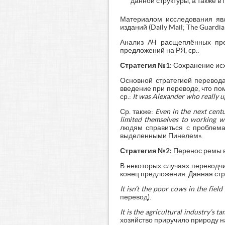
данной структуры, а также в
Материалом исследования явл
изданий (Daily Mail; The Guard
Анализ АЧ расщеплённых пре
предложений на РЯ, ср.:
Стратегия №1:
Сохранение исх
Основной стратегией перевода
введение при переводе, что пом
ср.:
It was Alexander who really up
Ср. также:
Even in the next cent
limited themselves to working wi
людям справиться с проблемам
выделенными Пинелем».
Стратегия №2:
Перенос ремы в
В некоторых случаях переводчи
конец предложения. Данная стра
It
isn’
t
the
poor
cows
in
the
field
перевод).
It is the agricultural industry’s 
хозяйство приручило природу на