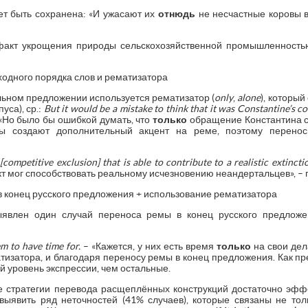
ет быть сохранена: «И ужасают их
отнюдь
не несчастные коровы в
акт укрощения природы сельскохозяйственной промышленностью
одного порядка слов и рематизатора
льном предложении используется рематизатор (
only
,
alone
), которы
уса), ср.:
But
it
would
be
a
mistake
to
think
that
it
was
Constantine’
s
co
«Но было бы ошибкой думать, что
только
обращение Константина с
ы создают дополнительный акцент на реме, поэтому перено
[
competitive
exclusion]
that
is
able
to
contribute
to
a
realistic
extinct
т мог способствовать реальному исчезновению неандертальцев», – 
 конец русского предложения + использование рематизатора
влен один случай переноса ремы в конец русского предложе
m to have time for.
– «Кажется, у них есть время
только
на свои дел
изатора, и благодаря переносу ремы в конец предложения. Как пр
й уровень экспрессии, чем остальные.
е стратегии перевода расщеплённых конструкций достаточно эфф
ыявить ряд неточностей (41% случаев), которые связаны не тол