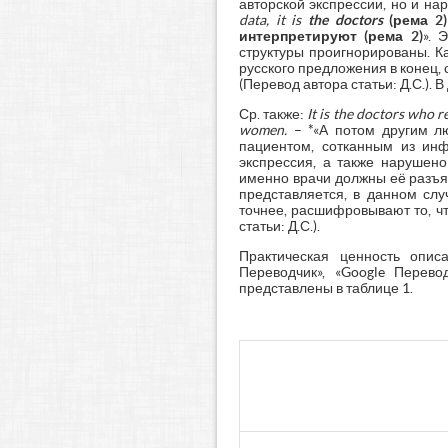
авторской экспрессии, но и н
data,
it
is
the
doctors
(рема 2)
интерпретируют (рема 2)
». 
структуры проигнорированы. К
русского предложения в конец,
(Перевод автора статьи: Д.С.).
Ср. также:
It is the doctors who 
women.
– *«А потом другим л
пациентом, сотканным из ин
экспрессия, а также нарушено
именно врачи должны её разъя
представляется, в данном сл
точнее, расшифровывают то, ч
статьи: Д.С.).
Практическая ценность опи
Переводчик», «Google Перево
представлены в таблице 1.