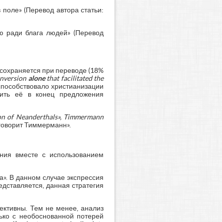
 поле» (Перевод автора статьи:
 ради блага людей» (Перевод
й сохраняется при переводе (18%
nversion
alone
that
facilitated
the
пособствовало христианизации
сить её в конец предложения
ion
of
Neanderthals»,
Timmermann
говорит Тиммерманн».
ния вместе с использованием
а». В данном случае экспрессия
едставляется, данная стратегия
ективны. Тем не менее, анализ
ько с необоснованной потерей