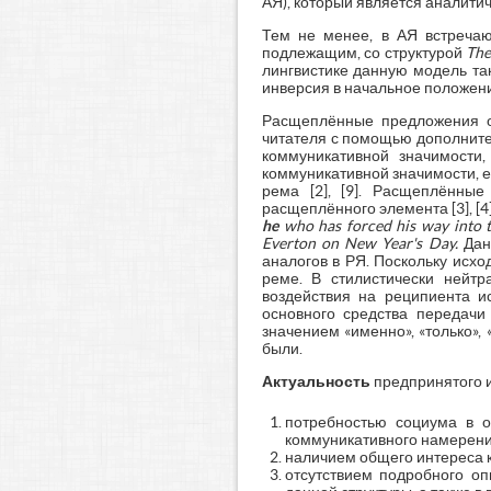
АЯ), который является аналити
Тем не менее, в АЯ встреча
подлежащим, со структурой
Th
лингвистике данную модель т
инверсия в начальное положение [1], 
Расщеплённые предложения от
читателя с помощью дополнительн
коммуникативной значимости,
коммуникативной значимости, е
рема [2], [9]. Расщеплённы
расщеплённого элемента [3], [4]
he
who has forced his way into th
Everton on New Year's Day.
Данн
аналогов в РЯ. Поскольку исх
реме. В стилистически нейт
воздействия на реципиента и
основного средства передачи
значением «именно», «только»,
были.
Актуальность
предпринятого 
потребностью социума в о
коммуникативного намерени
наличием общего интереса к
отсутствием подробного о