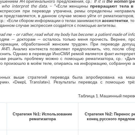
арушением АЧ оригинального предложения, ср.:
If
it
is
the
women
(ре
who
interpret
the
data.
– *«Если женщины
превращают тела в 
Экспрессия при переводе утрачена, ремы определены неправильн
ак представляется, в данном случае можно уйти от рематизаторов,
 ср.: «Если сбором информации о телах занимаются
ассистентки
, т
 В данном случае экспрессия создаётся с помощью антитезы.
read me – or rather, read what my body has become: a patient made of in
юдям — докторам — осталось только меня прочесть. Вернее, про
формации, обработанной женским трудом». При переводе допущ
 АЧП. Анализ контекста позволяет предположить, что, после сб
снить. Однако в переводе ИноСМИ ремой является факт интерпрета
учае решить проблему можно с помощью рематизатора, ср.: «Дал
то произошло в моём теле, опираясь на информацию, собранную а
санных выше стратегий перевода была апробирована на маши
дчик», «DeepL Translate»). Результаты перевода с помощью тр
Таблица 1. Машинный пере
Стратегия №1: Использование
Стратегия №2: Перенос 
рематизатора
конец русского предло