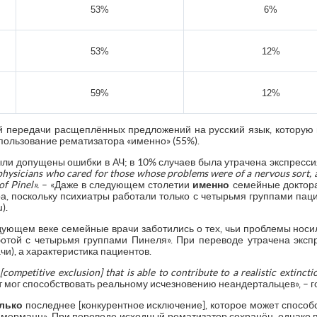
53%
6%
53%
12%
59%
12%
й передачи расщеплённых предложений на русский язык, котору
пользование рематизатора «именно» (55%).
ли допущены ошибки в АЧ; в 10% случаев была утрачена экспрессия 
physicians
who
cared
for
those
whose
problems
were
of
a
nervous
sort,
of
Pinel».
– «Даже в следующем столетии
именно
семейные доктора
а, поскольку психиатры работали только с четырьмя группами па
).
ледующем веке семейные врачи заботились о тех, чьи проблемы носи
отой с четырьмя группами Пинеля». При переводе утрачена экс
и), а характеристика пациентов.
[
competitive
exclusion]
that
is
able
to
contribute
to
a
realistic
extinct
 мог способствовать реальному исчезновению неандертальцев», – 
лько
последнее [конкурентное исключение], которое может спосо
иммерманн». При переводе исходный рематизатор сохранён, однако 