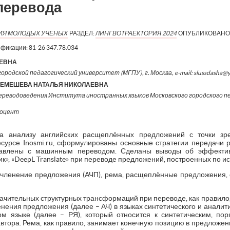
 перевода
ИЯ МОЛОДЫХ УЧЕНЫХ
РАЗДЕЛ:
ЛИНГВОТРАЕКТОРИЯ 2024
ОПУБЛИКОВАНО
ификации:
81-26 347.78.034
ЕЕВНА
ородской педагогический университет (МГПУ), г. Москва, e-mail: slussdasha@y
ЛЕМЕШЕВА НАТАЛЬЯ НИКОЛАЕВНА
ереводоведения Института иностранных языков Московского городского п
доцент
а анализу английских расщеплённых предложений с точки зр
есурсе Inosmi.ru, сформулированы основные стратегии передачи
тавлены с машинным переводом. Сделаны выводы об эффектив
ик», «DeepL Translate» при переводе предложений, построенных по 
членение предложения (АЧП), рема, расщеплённые предложения, 
значительных структурных трансформаций при переводе, как правило
нения предложения (далее – АЧ) в языках синтетического и аналити
ом языке (далее – РЯ), который относится к синтетическим, пор
тора. Рема, как правило, занимает конечную позицию в предложени