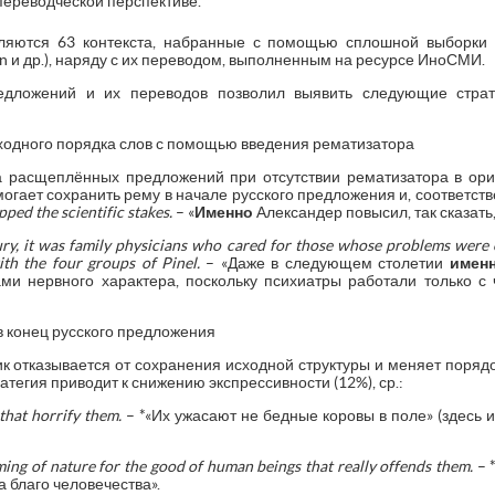
 переводческой перспективе.
яются 63 контекста, набранные с помощью сплошной выборки 
ian и др.), наряду с их переводом, выполненным на ресурсе ИноСМИ.
дложений и их переводов позволил выявить следующие стра
одного порядка слов с помощью введения рематизатора
 расщеплённых предложений при отсутствии рематизатора в ори
огает сохранить рему в начале русского предложения и, соответств
ped the scientific stakes.
– «
Именно
Александер повысил, так сказать,
ury, it was family physicians who cared for those whose problems were o
th the four groups of Pinel.
– «Даже в следующем столетии
имен
и нервного характера, поскольку психиатры работали только с
 конец русского предложения
к отказывается от сохранения исходной структуры и меняет порядо
тегия приводит к снижению экспрессивности (12%), ср.:
that
horrify
them.
– *«Их ужасают не бедные коровы в поле» (здесь 
taming of nature for the good of human beings that really offends them.
– 
 благо человечества».