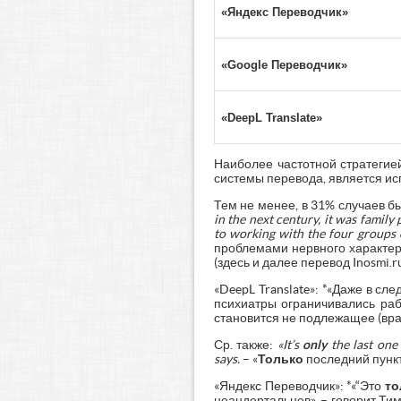
«Яндекс Переводчик»
«Google Переводчик»
«DeepL Translate»
Наиболее частотной стратегие
системы перевода, является ис
Тем не менее, в 31% случаев бы
in
the
next
century,
it
was
family
to
working
with
the
four
groups
проблемами нервного характер
(здесь и далее перевод Inosmi.ru
«DeepL Translate»: *«Даже в с
психиатры ограничивались раб
становится не подлежащее (врач
Ср. также:
«
It’
s
only
the
last
one 
says.
– «
Только
последний пункт
«Яндекс Переводчик»: *«“Это
то
неандертальцев», – говорит Т