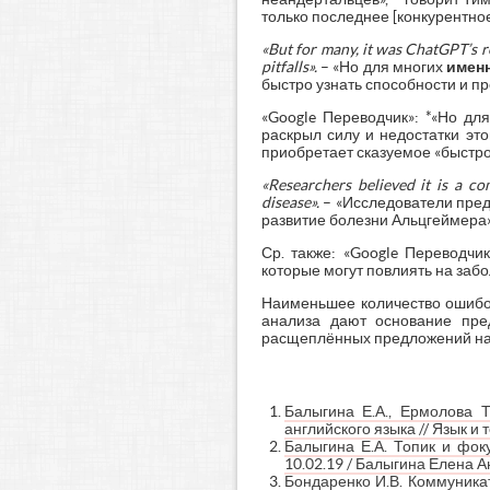
только последнее [конкурентное
«
But
for
many,
it
was
ChatGPT’
s
r
pitfalls».
– «Но для многих
имен
быстро узнать способности и пр
«Google Переводчик»: *«Но дл
раскрыл силу и недостатки эт
приобретает сказуемое «быстро
«
Researchers
believed
it
is
a
co
disease».
– «Исследователи пред
развитие болезни Альцгеймера»
Ср. также: «Google Переводчи
которые могут повлиять на заб
Наименьшее количество ошибок
анализа дают основание пре
расщеплённых предложений на
Балыгина Е.А., Ермолова 
английского языка // Язык и т
Балыгина Е.А. Топик и фок
10.02.19 / Балыгина Елена Ан
Бондаренко И.В. Коммуника