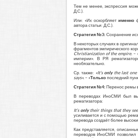
Тем не менее, экспрессия мож
Д.С.).
Или: «Их оскорбляет
именно
ф
автора статьи: Д.С.).
Стратегия №3:
Сохранение исх
В некоторых случаях в оригина
фрагментов эмпирического корп
Christianization
of
the
empire.
– 
империи». В РЯ рематизатор
необязательно.
Ср. также:
«
It’
s
only
the
last
one 
says».
– «
Только
последний пунк
Стратегия №4:
Перенос ремы в
В переводах ИноСМИ был выя
рематизатора:
It’s
only
their things that they see
усиливается и с помощью ремат
перевода создаёт более высоки
Как представляется, описанны
переводов ИноСМИ позволил в