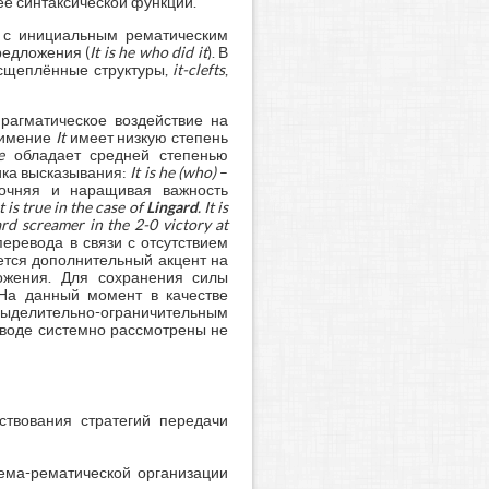
её синтаксической функции.
 с инициальным рематическим
редложения (
It
is
he
who
did
it
). В
сщеплённые структуры,
it-
clefts
,
рагматическое воздействие на
тоимение
It
имеет низкую степень
e
обладает средней степенью
ика высказывания:
It
is
he (
who)
–
точняя и наращивая важность
 is true in the case of
Lingard
. It is
ard screamer in the 2-0 victory at
еревода в связи с отсутствием
ется дополнительный акцент на
ожения. Для сохранения силы
 На данный момент в качестве
выделительно-ограничительным
реводе системно рассмотрены не
ствования стратегий передачи
ема-рематической организации