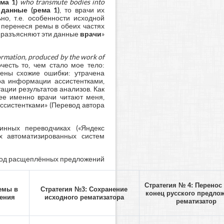
ма 1)
who
transmute
bodies
into
данные (рема 1)
, то врачи их
о, т.е. особенности исходной
 перенеся ремы в обеих частях
о разъясняют эти данные
врачи
»
formation, produced by the work of
честь то, чем стало мое тело:
ены схожие ошибки: утрачена
ора информации ассистентками,
ции результатов анализов. Как
ее именно врачи читают меня,
ссистентками» (Перевод автора
нных переводчиках («Яндекс
ёх автоматизированных систем
вод расщеплённых предложений
Стратегия № 4: Перенос
ремы в
Стратегия №3: Сохранение
конец русского предло
жения
исходного рематизатора
рематизатор