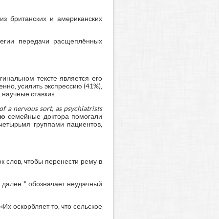
из британских и американских
тегии передачи расщеплённых
гинальном тексте является его
енно, усилить экспрессию (41%),
 научные ставки».
f a nervous sort, as psychiatrists
но
семейные доктора помогали
 четырьмя группами пациентов,
к слов, чтобы перенести рему в
и далее * обозначает неудачный
*«Их оскорбляет то, что сельское