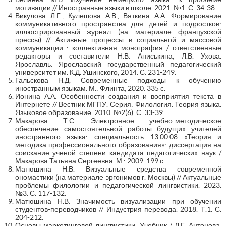
мотивации // Иностранные языки в школе. 2021. №1. С. 34-38.
Викулова Л.Г., Кулешова А.В., Вяткина А.А. Формирование
коммуникативного пространства для детей и подростков:
иллюстрированный журнал (на материале французской
прессы) // Активные процессы в социальной и массовой
коммуникации : коллективная монография / ответственные
редакторы и составители Н.В. Аниськина, Л.В. Ухова.
Ярославль: Ярославский государственный педагогический
университет им. К.Д. Ушинского, 2014. С. 231-249.
Гальскова Н.Д. Современные подходы к обучению
иностранным языкам. М.: Флинта, 2020. 335 с.
Ионина А.А. Особенности создания и восприятия текста в
Интернете // Вестник МГПУ. Серия: Филология. Теория языка.
Языковое образование. 2010. №2(6). С. 33-39.
Макарова Т.С. Электронное учебно-методическое
обеспечение самостоятельной работы будущих учителей
иностранного языка: специальность 13.00.08 «Теория и
методика профессионального образования»: диссертация на
соискание ученой степени кандидата педагогических наук /
Макарова Татьяна Сергеевна. М.: 2009. 199 с.
Матюшина Н.В. Визуальные средства современной
ономастики (на материале эргонимов г. Москвы) // Актуальные
проблемы филологии и педагогической лингвистики. 2023.
№3. С. 117-132.
Матюшина Н.В. Значимость визуализации при обучении
студентов-переводчиков // Индустрия перевода. 2018. Т.1. С.
204-212.
Основы маркетинговой лингвистики: Учебник / Л.Г. Антонова,