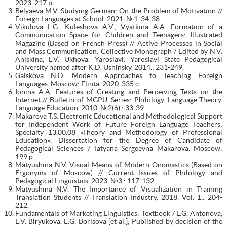
2023. 217 p.
Belyaeva M.V. Studying German: On the Problem of Motivation //
Foreign Languages at School. 2021. №1. 34-38.
Vikulova L.G., Kuleshova A.V., Vyatkina A.A. Formation of a
Communication Space for Children and Teenagers: Illustrated
Magazine (Based on French Press) // Active Processes in Social
and Mass Communication: Collective Monograph / Edited by N.V.
Aniskina, L.V. Ukhova. Yaroslavl: Yaroslavl State Pedagogical
University named after K.D. Ushinsky, 2014.: 231-249.
Galskova N.D. Modern Approaches to Teaching Foreign
Languages. Moscow: Flinta, 2020. 335 с.
Ionina A.A. Features of Creating and Perceiving Texts on the
Internet // Bulletin of MGPU. Series: Philology. Language Theory.
Language Education. 2010. №2(6).: 33-39.
Makarova T.S. Electronic Educational and Methodological Support
for Independent Work of Future Foreign Language Teachers:
Specialty 13.00.08 «Theory and Methodology of Professional
Education»: Dissertation for the Degree of Candidate of
Pedagogical Sciences / Tatyana Sergeevna Makarova. Moscow:
199 p.
Matyushina N.V. Visual Means of Modern Onomastics (Based on
Ergonyms of Moscow) // Current Issues of Philology and
Pedagogical Linguistics. 2023. №3.: 117-132.
Matyushina N.V. The Importance of Visualization in Training
Translation Students // Translation Industry. 2018. Vol. 1.: 204-
212.
Fundamentals of Marketing Linguistics: Textbook / L.G. Antonova,
E.V. Biryukova, E.G. Borisova [et al.]; Published by decision of the