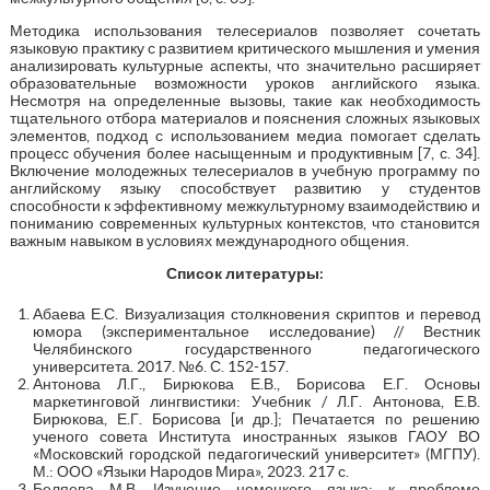
Методика использования телесериалов позволяет сочетать
языковую практику с развитием критического мышления и умения
анализировать культурные аспекты, что значительно расширяет
образовательные возможности уроков английского языка.
Несмотря на определенные вызовы, такие как необходимость
тщательного отбора материалов и пояснения сложных языковых
элементов, подход с использованием медиа помогает сделать
процесс обучения более насыщенным и продуктивным [7, с. 34].
Включение молодежных телесериалов в учебную программу по
английскому языку способствует развитию у студентов
способности к эффективному межкультурному взаимодействию и
пониманию современных культурных контекстов, что становится
важным навыком в условиях международного общения.
Список литературы:
Абаева Е.С. Визуализация столкновения скриптов и перевод
юмора (экспериментальное исследование) // Вестник
Челябинского государственного педагогического
университета. 2017. №6. С. 152-157.
Антонова Л.Г., Бирюкова Е.В., Борисова Е.Г. Основы
маркетинговой лингвистики: Учебник / Л.Г. Антонова, Е.В.
Бирюкова, Е.Г. Борисова [и др.]; Печатается по решению
ученого совета Института иностранных языков ГАОУ ВО
«Московский городской педагогический университет» (МГПУ).
М.: ООО «Языки Народов Мира», 2023. 217 с.
Беляева М.В. Изучение немецкого языка: к проблеме