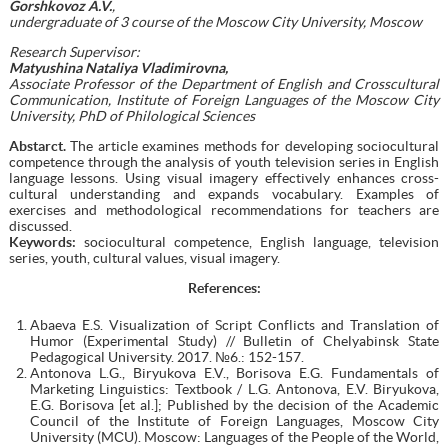
Gorshkovoz A.V.
,
undergraduate of 3 course of the Moscow City University, Moscow
Research Supervisor:
Matyushina Nataliya Vladimirovna,
Associate Professor of the Department of English and Crosscultural
Communication, Institute of Foreign Languages of the Moscow City
University, PhD of Philological Sciences
Abstarct.
The article examines methods for developing sociocultural
competence through the analysis of youth television series in English
language lessons. Using visual imagery effectively enhances cross-
cultural understanding and expands vocabulary. Examples of
exercises and methodological recommendations for teachers are
discussed.
Keywords:
sociocultural competence, English language, television
series, youth, cultural values, visual imagery.
References
:
Abaeva E.S. Visualization of Script Conflicts and Translation of
Humor (Experimental Study) // Bulletin of Chelyabinsk State
Pedagogical University. 2017. №6.: 152-157.
Antonova L.G., Biryukova E.V., Borisova E.G. Fundamentals of
Marketing Linguistics: Textbook / L.G. Antonova, E.V. Biryukova,
E.G. Borisova [et al.]; Published by the decision of the Academic
Council of the Institute of Foreign Languages, Moscow City
University (MСU). Moscow: Languages of the People of the World,