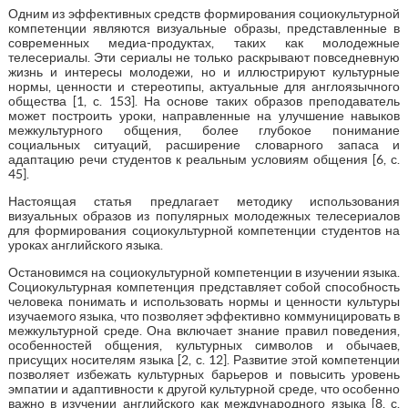
Одним из эффективных средств формирования социокультурной
компетенции являются визуальные образы, представленные в
современных медиа-продуктах, таких как молодежные
телесериалы. Эти сериалы не только раскрывают повседневную
жизнь и интересы молодежи, но и иллюстрируют культурные
нормы, ценности и стереотипы, актуальные для англоязычного
общества [1, с. 153]. На основе таких образов преподаватель
может построить уроки, направленные на улучшение навыков
межкультурного общения, более глубокое понимание
социальных ситуаций, расширение словарного запаса и
адаптацию речи студентов к реальным условиям общения [6, с.
45].
Настоящая статья предлагает методику использования
визуальных образов из популярных молодежных телесериалов
для формирования социокультурной компетенции студентов на
уроках английского языка.
Остановимся на социокультурной компетенции в изучении языка.
Социокультурная компетенция представляет собой способность
человека понимать и использовать нормы и ценности культуры
изучаемого языка, что позволяет эффективно коммуницировать в
межкультурной среде. Она включает знание правил поведения,
особенностей общения, культурных символов и обычаев,
присущих носителям языка [2, с. 12]. Развитие этой компетенции
позволяет избежать культурных барьеров и повысить уровень
эмпатии и адаптивности к другой культурной среде, что особенно
важно в изучении английского как международного языка [8, с.