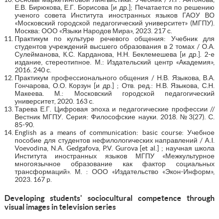
Е.В. Бирюкова, Е.Г. Борисова [и др.]; Печатается по решению
ученого совета Института иностранных языков ГАОУ ВО
«Московский городской педагогический университет» (МГПУ).
Москва: ООО «Языки Народов Мира», 2023. 217 с.
Практикум по культуре речевого общения: Учебник для
студентов учреждений высшего образования в 2 томах / О.А.
Сулейманова, К.С. Карданова, Н.Н. Беклемешева [и др.]. 2-е
издание, стереотипное. М.: Издательский центр «Академия»,
2016. 240 с.
Практикум профессионального общения / Н.В. Языкова, В.А.
Гончарова, О.О. Корзун [и др.] ; Отв. ред.: Н.В. Языкова, С.Н.
Макеева. М.: Московский городской педагогический
университет, 2020. 163 с.
Тарева Е.Г. Цифровая эпоха и педагогические профессии //
Вестник МГПУ. Серия: Философские науки. 2018. №3(27). С.
85-90.
English as a means of communication: basic course: Учебное
пособие для студентов нефилологических направлений / A.I.
Voevodina, N.A. Gedgafova, P.V. Gurova [et al.] ; научная школа
Института иностранных языков МГПУ «Межкультурное
многоязычное образование как фактор социальных
трансформаций». М. : ООО «Издательство «Экон-Информ»,
2023. 167 p.
Developing students' sociocultural competence through
visual images in television series