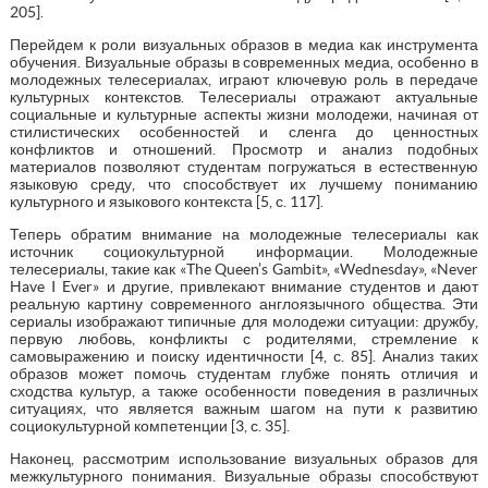
205].
Перейдем к роли визуальных образов в медиа как инструмента
обучения. Визуальные образы в современных медиа, особенно в
молодежных телесериалах, играют ключевую роль в передаче
культурных контекстов. Телесериалы отражают актуальные
социальные и культурные аспекты жизни молодежи, начиная от
стилистических особенностей и сленга до ценностных
конфликтов и отношений. Просмотр и анализ подобных
материалов позволяют студентам погружаться в естественную
языковую среду, что способствует их лучшему пониманию
культурного и языкового контекста [5, с. 117].
Теперь обратим внимание на молодежные телесериалы как
источник социокультурной информации. Молодежные
телесериалы, такие как «The Queen’s Gambit», «Wednesday», «Never
Have I Ever» и другие, привлекают внимание студентов и дают
реальную картину современного англоязычного общества. Эти
сериалы изображают типичные для молодежи ситуации: дружбу,
первую любовь, конфликты с родителями, стремление к
самовыражению и поиску идентичности [4, с. 85]. Анализ таких
образов может помочь студентам глубже понять отличия и
сходства культур, а также особенности поведения в различных
ситуациях, что является важным шагом на пути к развитию
социокультурной компетенции [3, с. 35].
Наконец, рассмотрим использование визуальных образов для
межкультурного понимания. Визуальные образы способствуют