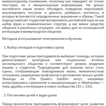
межкультурному пониманию, поскольку они передают не только
текстовую, но и эмоциональную информацию. На уроках
английского языка можно обсуждать поведение персонажей,
анализировать поступки и диалоги, разбирать контексты, в
которых встречаются определенные выражения и образы. Такой
подход помогает студентам воспринимать английский язык не как
набор фраз и грамматических структур, а как живое средство
общения в различных ситуациях, что важно для их полноценной
интеграции в межкультурное общение.
Методика использования телесериалов в обучении
Выбор эпизодов и подготовка к уроку
При подготовке урока преподаватель выбирает эпизоды, которые
демонстрируют культурные или социальные аспекты
англоязычного общества и соответствуют уровню владения
языком у студентов. Подходящими для анализа могут стать
сцены, отображающие повседневную жизнь, межличностные
отношения, разрешение конфликтов и достижения личных целей.
Эпизоды из «The Queen’s Gambit» могут, например,
иллюстрировать стремление к самореализации, а «Wednesday» —
темы дружбы и интеграции в новое сообщество [10, с. 231].
Постановка целей и задач урока
Перед просмотром преподаватель формулирует цели: развитие