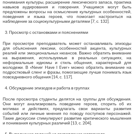
понимания культуры, расширение лексического запаса, практика
навыков аудирования и говорения. Учащимся могут быть
предложены вопросы на осмысление культурных особенностей,
поведения и языка героев, что помогает настроиться на
наблюдение за социокультурными деталями [7, с. 132].
Просмотр с остановками и пояснениями
При просмотре преподаватель может останавливать эпизоды
для объяснения лексики, особенностей акцента, культурных
реалий или эмоциональных нюансов. Важно обратить внимание
на выражения, используемые в реальных ситуациях, на
неформальные идиомы и стиль общения, характерный для
молодежи. В «Never Have I Ever» можно обратить внимание на
подростковый сленг и фразы, помогающие лучше понимать язык
повседневного общения [14, с. 117].
Обсуждение эпизодов и работа в группах
После просмотра студенты делятся на группы для обсуждения.
Они могут анализировать поведение героев, спорить об их
мотивах и действиях, предлагать свои варианты развития
событий или личные мнения по поводу поступков персонажей.
Такие дискуссии стимулируют развитие критического мышления
и понимания культурных различий [13, с. 204].
Выполнение заданий на закрепление материала