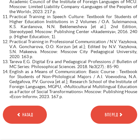
Academic Council of the Institute of Foreign Languages of MCU.
Moscow: Limited Liability Company «Languages of the Peoples of
the World», 2023. 217 p.
Practical Training in Speech Culture: Textbook for Students of
Higher Education Institutions in 2 Volumes / O.A. Suleimanova,
K.S. Kardanova, N.N. Beklemesheva [et al.]. 2nd Edition,
Stereotyped. Moscow: Publishing Center «Akademiya», 2016. 240
p. (Higher Education; 1).
Practical Training in Professional Communication / N.V. Yazykova,
V.A. Goncharova, O.O. Korzun [et al.]; Edited by N.V. Yazykova,
S.N. Makeeva. Moscow: Moscow City Pedagogical University,
2020. 163 p.
Tareva E.G. Digital Era and Pedagogical Professions // Bulletin of
MС Series: Philosophical Sciences. 2018. №3(27).: 85-90.
English as a Means of Communication: Basic Course : Textbook
for Students of Non-Philological Majors / A.I. Voevodina, N.A.
Gedgafova, P.V. Gurova [et al.]; Research School of the Institute of
Foreign Languages, MGPU, «Multicultural Multilingual Education
as a Factor of Social Transformations». Moscow: Publishing House
«Econ-Inform», 2023. 167 p.
НАЗАД
ВПЕРЕД