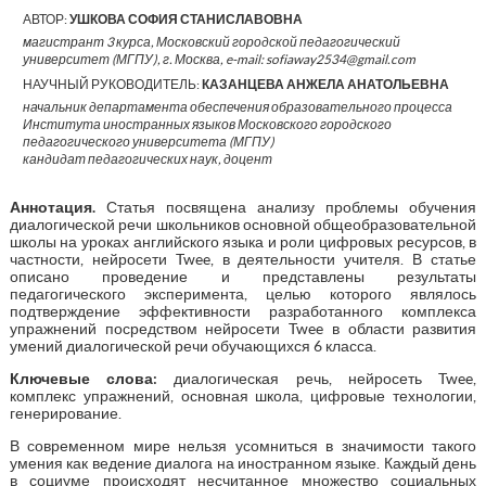
АВТОР:
УШКОВА СОФИЯ СТАНИСЛАВОВНА
магистрант 3 курса, Московский городской педагогический
университет (МГПУ), г. Москва, e-mail: sofiaway2534@gmail.com
НАУЧНЫЙ РУКОВОДИТЕЛЬ:
КАЗАНЦЕВА АНЖЕЛА АНАТОЛЬЕВНА
начальник департамента обеспечения образовательного процесса
Института иностранных языков Московского городского
педагогического университета (МГПУ)
кандидат педагогических наук, доцент
Аннотация
.
Статья посвящена анализу проблемы обучения
диалогической речи школьников основной общеобразовательной
школы на уроках английского языка и роли цифровых ресурсов, в
частности, нейросети Twee, в деятельности учителя. В статье
описано проведение и представлены результаты
педагогического эксперимента, целью которого являлось
подтверждение эффективности разработанного комплекса
упражнений посредством нейросети Twee в области развития
умений диалогической речи обучающихся 6 класса.
Ключевые слова:
диалогическая речь, нейросеть Twee,
комплекс упражнений, основная школа, цифровые технологии,
генерирование.
В современном мире нельзя усомниться в значимости такого
умения как ведение диалога на иностранном языке. Каждый день
в социуме происходят несчитанное множество социальных