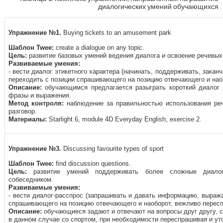
диалогических умений обучающихся
Упражнение
№1.
Buying tickets to an amusement park
Шаблон
Twee:
create a dialogue on any topic.
Цель:
развитие базовых умений ведения диалога и освоение речевых
Развиваемые умения:
- вести диалог этикетного характера
(начинать, поддерживать, заканч
переходить с позиции спрашивающего на позицию отвечающего и нао
Описание:
обучающимся предлагается разыграть короткий диалог 
фразы и выражения.
Метод контроля:
наблюдение за правильностью использования ре
разговор.
Материалы
:
Starlight 6, module 4D Everyday English, exercise 2.
Упражнение
№3.
Discussing favourite
types of sport
Шаблон
Twee:
find discussion questions.
Цель:
развитие умений поддерживать более сложные диало
собеседником.
Развиваемые умения:
- вести диалог-расспрос
(запрашивать и давать информацию, выража
спрашивающего на позицию отвечающего и наоборот, вежливо пересп
Описание:
обучающиеся задают и отвечают на вопросы друг другу, с
в данном случае со спортом, при необходимости переспрашивая и 