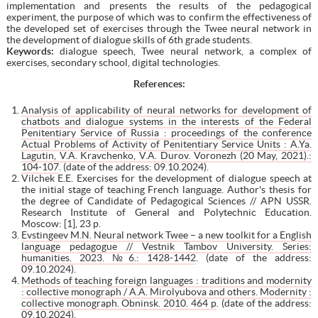
implementation and presents the results of the pedagogical
experiment, the purpose of which was to confirm the effectiveness of
the developed set of exercises through the Twee neural network in
the development of dialogue skills of 6th grade students.
Keywords:
dialogue speech, Twee neural network, a complex of
exercises, secondary school, digital technologies.
References
:
Analysis of applicability of neural networks for development of
chatbots and dialogue systems in the interests of the Federal
Penitentiary Service of Russia : proceedings of the conference
Actual Problems of Activity of Penitentiary Service Units : A.Ya.
Lagutin, V.A. Kravchenko, V.A. Durov. Voronezh (20 May, 2021).:
104-107
. (date of the address: 09.10.2024).
Vilchek E.E. Exercises for the development of dialogue speech at
the initial stage of teaching French language. Author's thesis for
the degree of Candidate of Pedagogical Sciences // APN USSR.
Research Institute of General and Polytechnic Education.
Moscow: [1], 23 p.
Evstingeev M.N. Neural network Twee – a new toolkit for a English
language pedagogue // Vestnik Tambov University. Series:
humanities. 2023. №6.: 1428-1442
. (date of the address:
09.10.2024).
Methods of teaching foreign languages : traditions and modernity
: collective monograph / A.A. Mirolyubova and others. Modernity :
collective monograph. Obninsk. 2010. 464 p
. (date of the address:
09.10.2024).