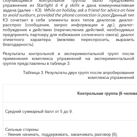
Обучающимся контрольной группы было предложено
упражнение из
Starlight
6 4
g
skills
и дана коммуникативная
задача (далее – КЗ):
While
on
holiday
,
ask
a
friend
for
advice
on
how
to
avoid
sunburn
,
provided
the
phone
connection
is
poor
.
Данный тип
КЗ сочетает в себе элементы всех типов диалогов: диалог-
расспрос (сообщение, запрос информации и др.), диалог-
побуждение к действию (перечисление действий, необходимых
предпринять партнеру для избежания солнечного ожога), диалог
этикетного характера (вежливо переспросить, выразить
благодарность).
Результаты контрольной и экспериментальной групп после
применения комплекса упражнений на экспериментальной
группе представлены в таблице 3.
Таблица 3. Результаты двух групп после апробирования
комплекса упражнений
Контрольная группа (6 челове
Средний суммарный балл от 5 до 9.
Сильные стороны:
- Умение начинать, поддерживать, заканчивать разговор (6);