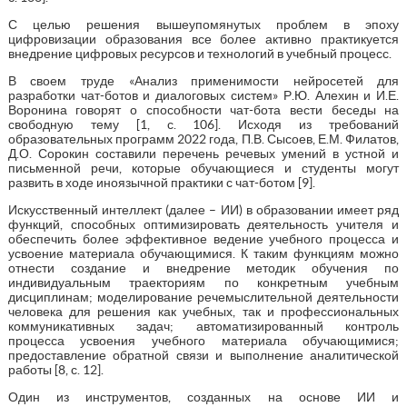
С целью решения вышеупомянутых проблем в эпоху
цифровизации образования все более активно практикуется
внедрение цифровых ресурсов и технологий в учебный процесс.
В своем труде «Анализ применимости нейросетей для
разработки чат-ботов и диалоговых систем» Р.Ю. Алехин и И.Е.
Воронина говорят о способности чат-бота вести беседы на
свободную тему [1, с. 106]. Исходя из требований
образовательных программ 2022 года, П.В. Сысоев, Е.М. Филатов,
Д.О. Сорокин составили перечень речевых умений в устной и
письменной речи, которые обучающиеся и студенты могут
развить в ходе иноязычной практики с чат-ботом [9].
Искусственный интеллект (далее – ИИ) в образовании имеет ряд
функций, способных оптимизировать деятельность учителя и
обеспечить более эффективное ведение учебного процесса и
усвоение материала обучающимися. К таким функциям можно
отнести создание и внедрение методик обучения по
индивидуальным траекториям по конкретным учебным
дисциплинам; моделирование речемыслительной деятельности
человека для решения как учебных, так и профессиональных
коммуникативных задач; автоматизированный контроль
процесса усвоения учебного материала обучающимися;
предоставление обратной связи и выполнение аналитической
работы [8, с. 12].
Один из инструментов, созданных на основе ИИ и