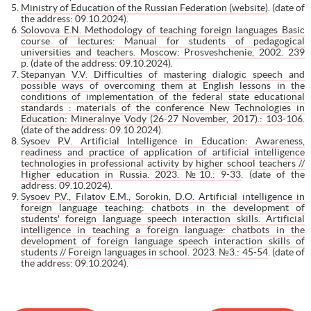
Ministry of Education of the Russian Federation (website)
. (date of
the address: 09.10.2024).
Solovova E.N. Methodology of teaching foreign languages Basic
course of lectures: Manual for students of pedagogical
universities and teachers. Moscow: Prosveshchenie, 2002. 239
p
. (date of the address: 09.10.2024).
Stepanyan V.V. Difficulties of mastering dialogic speech and
possible ways of overcoming them at English lessons in the
conditions of implementation of the federal state educational
standards : materials of the conference New Technologies in
Education: Mineralnye Vody (26-27 November, 2017).: 103-106
.
(date of the address: 09.10.2024).
Sysoev P.V. Artificial Intelligence in Education: Awareness,
readiness and practice of application of artificial intelligence
technologies in professional activity by higher school teachers //
Higher education in Russia. 2023. №10.: 9-33
. (date of the
address: 09.10.2024).
Sysoev P.V., Filatov E.M., Sorokin, D.O. Artificial intelligence in
foreign language teaching: chatbots in the development of
students' foreign language speech interaction skills. Artificial
intelligence in teaching a foreign language: chatbots in the
development of foreign language speech interaction skills of
students // Foreign languages in school. 2023. №3.: 45-54
. (date of
the address: 09.10.2024).