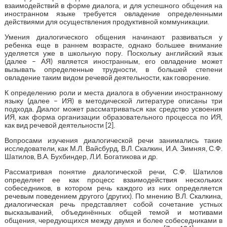
взаимодействий в форме диалога, и для успешного общения на
иностранном языке требуется овладение определенными
действиями для осуществления продуктивной коммуникации.
Умения диалогического общения начинают развиваться у
ребенка еще в раннем возрасте, однако большее внимание
уделяется уже в школьную пору. Поскольку английский язык
(далее – АЯ) является иностранным, его овладение может
вызывать определенные трудности, в большей степени
овладение таким видом речевой деятельности, как говорение.
К определению роли и места диалога в обучении иностранному
языку (далее – ИЯ) в методической литературе описаны три
подхода. Диалог может рассматриваться как средство усвоения
ИЯ, как форма организации образовательного процесса по ИЯ,
как вид речевой деятельности [2].
Вопросами изучения диалогической речи занимались такие
исследователи, как М.Л. Вайсбурд, В.Л. Скалкин, И.А. Зимняя, С.Ф.
Шатилов, В.А. Бухбиндер, Л.И. Богатикова и др.
Рассматривая понятие диалогической речи, С.Ф. Шатилов
определяет ее как процесс взаимодействия нескольких
собеседников, в котором речь каждого из них определяется
речевым поведением другого (других). По мнению В.Л. Скалкина,
диалогическая речь представляет собой сочетание устных
высказываний, объединённых общей темой и мотивами
общения, чередующихся между двумя и более собеседниками в