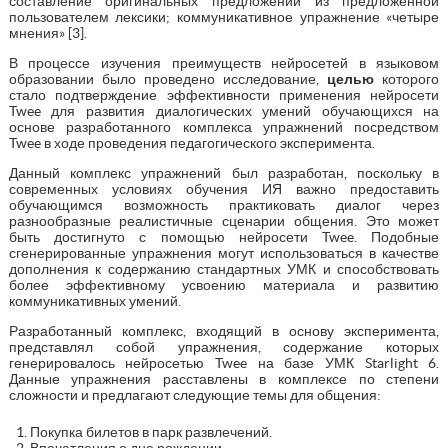
составление оригинальных предложений из предложенной
пользователем лексики; коммуникативное упражнение «четыре
мнения» [3].
В процессе изучения преимуществ нейросетей в языковом
образовании было проведено исследование,
целью
которого
стало подтверждение эффективности применения нейросети
Twee для развития диалогических умений обучающихся на
основе разработанного комплекса упражнений посредством
Twee в ходе проведения педагогического эксперимента.
Данный комплекс упражнений был разработан, поскольку в
современных условиях обучения ИЯ важно предоставить
обучающимся возможность практиковать диалог через
разнообразные реалистичные сценарии общения. Это может
быть достигнуто с помощью нейросети Twee. Подобные
сгенерированные упражнения могут использоваться в качестве
дополнения к содержанию стандартных УМК и способствовать
более эффективному усвоению материала и развитию
коммуникативных умений.
Разработанный комплекс, входящий в основу эксперимента,
представлял собой упражнения, содержание которых
генерировалось нейросетью Twee на базе УМК Starlight 6.
Данные упражнения расставлены в комплексе по степени
сложности и предлагают следующие темы для общения:
Покупка билетов в парк развлечений.
Впечатления о дне рождении.