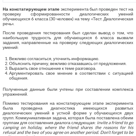
На констатирующем этапе
эксперимента был проведен тест на
проверку сформированности диалогических умений
обучающихся 6 класса (30 человек) на тему «Тест. Диалогическая
речь».
После проведения тестирования был сделан вывод о том, что
наибольшую трудность для обучающихся 6 класса вызвали
задания, направленные на проверку следующих диалогических
умений:
Вежливо согласиться, уточнить информацию.
Объяснить причину, вежливо отказавшись от предложения.
Выразить свое отношение к теме разговора.
Аргументировать свое мнение в соответствии с ситуацией
общения.
Полученные данные были учтены при составлении комплекса
упражнений.
Помимо тестирования на констатирующем этапе эксперимента
была проведена диагностика имеющихся развитых
диалогических умений в устной форме у обучающихся двух
групп. Коммуникативная задача, которая была поставлена обеим
группам для составления диалога следующая:
invite a friend to go
camping on holiday, where the friend shares the reasons for his
refusal and the two of you agree on another period.
Don’t forget to be