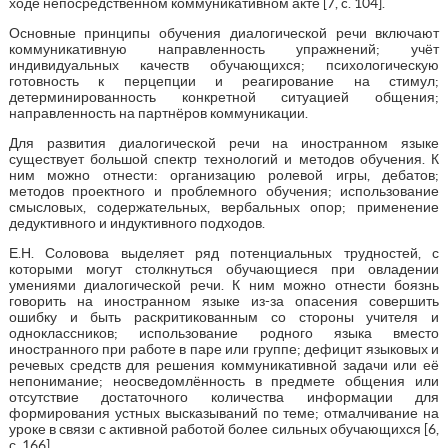
ходе непосредственном коммуникативном акте [7, c. 104].
Основные принципы обучения диалогической речи включают
коммуникативную направленность упражнений; учёт
индивидуальных качеств обучающихся; психологическую
готовность к перцепции и реагирование на стимул;
детерминированность конкретной ситуацией общения;
направленность на партнёров коммуникации.
Для развития диалогической речи на иностранном языке
существует большой спектр технологий и методов обучения. К
ним можно отнести: организацию ролевой игры, дебатов;
методов проектного и проблемного обучения; использование
смысловых, содержательных, вербальных опор; применение
дедуктивного и индуктивного подходов.
Е.Н. Соловова выделяет ряд потенциальных трудностей, с
которыми могут столкнуться обучающиеся при овладении
умениями диалогической речи. К ним можно отнести боязнь
говорить на иностранном языке из-за опасения совершить
ошибку и быть раскритикованным со стороны учителя и
одноклассников; использование родного языка вместо
иностранного при работе в паре или группе; дефицит языковых и
речевых средств для решения коммуникативной задачи или её
непонимание; неосведомлённость в предмете общения или
отсутствие достаточного количества информации для
формирования устных высказываний по теме; отмалчивание на
уроке в связи с активной работой более сильных обучающихся [6,
с. 166].