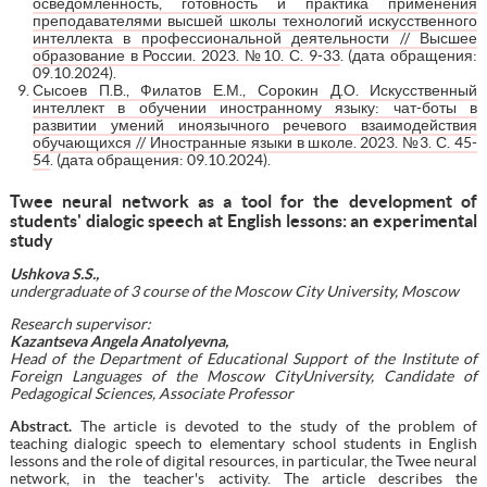
осведомленность, готовность и практика применения
преподавателями высшей школы технологий искусственного
интеллекта в профессиональной деятельности // Высшее
образование в России. 2023. №10. С. 9-33
. (дата обращения:
09.10.2024).
Сысоев П.В., Филатов Е.М., Сорокин Д.О. Искусственный
интеллект в обучении иностранному языку: чат-боты в
развитии умений иноязычного речевого взаимодействия
обучающихся // Иностранные языки в школе. 2023. №3. С. 45-
54
. (дата обращения: 09.10.2024).
Twee neural network as a tool for the development of
students' dialogic speech at English lessons: an experimental
study
Ushkova S.S.,
undergraduate of 3 course of the Moscow City University, Moscow
Research supervisor:
Kazantseva Angela Anatolyevna,
Head of the Department of Educational Support of the Institute of
Foreign Languages of the Moscow CityUniversity, Candidate of
Pedagogical Sciences, Associate Professor
Abstract.
The article is devoted to the study of the problem of
teaching dialogic speech to elementary school students in English
lessons and the role of digital resources, in particular, the Twee neural
network, in the teacher's activity. The article describes the