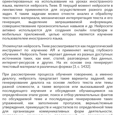
ориентированных на использование на уроках иностранного
языка, является нейросеть Twee. В текущий момент нейросети в
лингвистике применяются для осуществления разного рода
задач. К таким задачам можно отнести анализ и обработку
текстового материала, механическая интерпретация текста и его
генерация, выделение запрашиваемой информации,
совершенствование произносительных навыков и др. Нейросети
активно используются для создания онлайн платформ и
мобильных приложений, целью которых является изучение
пользователем иностранного языка.
Упомянутая нейросеть Twee рассматривается как педагогический
инструмент по изучению АЯ и применяет метод глубокого
обучения. Нейросеть Twee черпает данные из разных доступных
источников таких, как книг, статей, разговорных баз данных,
интернет-ресурсов и других. На их основе она генерирует
текстовый материал в различных формах [3, с. 1432].
При рассмотрении процесса обучения говорению, а именно
диалогу, нейросеть предлагает такие варианты заданий, как
генерирование диалога на основе любого текста или темы
разной сложности, а также вопросов или высказываний для
последующего изучения и обсуждения обучающимися на
определённом этапе уроке; поиск и отбор увлекательных фактов
по обсуждаемой теме и последующее генерирование таких
упражнений, как заполнение пропусков, верные/ложные
утверждения, преимуществ и недостатков по определённой теме
для организации коммуникативных форм деятельности;