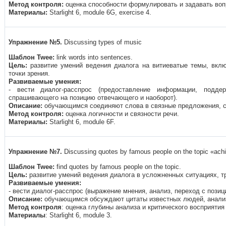
Метод контроля:
оценка способности формулировать и задавать воп
Материалы
:
Starlight 6, module 6G, exercise 4.
Упражнение
№5.
Discussing types of music
Шаблон
Twee:
link words into sentences.
Цель:
развитие умений ведения диалога на витиеватые темы, вкл
точки зрения.
Развиваемые умения:
- вести диалог-расспрос
(предоставление информации, подде
спрашивающего на позицию отвечающего и наоборот).
Описание:
обучающимся соединяют слова в связные предложения, с
Метод контроля:
оценка логичности и связности речи.
Материалы:
Starlight 6, module 6F.
Упражнение
№7.
Discussing quotes by famous people on the topic «ac
Шаблон
Twee:
find quotes by famous people on the topic.
Цель:
развитие умений ведения диалога в усложненных ситуациях, 
Развиваемые умения:
- вести диалог-расспрос (выражение мнения, анализ, переход с пози
Описание:
обучающимся обсуждают цитаты известных людей, анализ
Метод контроля
: оценка глубины анализа и критического восприяти
Материалы
: Starlight 6, module 3.