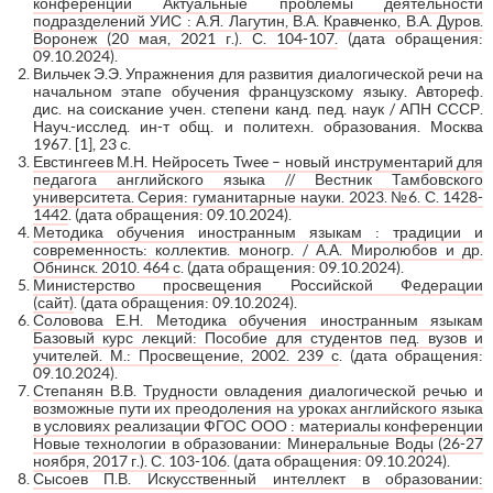
конференции Актуальные проблемы деятельности
подразделений УИС : А.Я. Лагутин, В.А. Кравченко, В.А. Дуров.
Воронеж (20 мая, 2021 г.). С. 104-107.
(дата обращения:
09.10.2024).
Вильчек Э.Э. Упражнения для развития диалогической речи на
начальном этапе обучения французскому языку. Автореф.
дис. на соискание учен. степени канд. пед. наук / АПН СССР.
Науч.-исслед. ин-т общ. и политехн. образования. Москва
1967. [1], 23 с.
Евстингеев М.Н. Нейросеть Twee – новый инструментарий для
педагога английского языка // Вестник Тамбовского
университета. Серия: гуманитарные науки. 2023. №6. С. 1428-
1442
. (дата обращения: 09.10.2024).
Методика обучения иностранным языкам : традиции и
современность: коллектив. моногр. / А.А. Миролюбов и др.
Обнинск. 2010. 464 с
. (дата обращения: 09.10.2024).
Министерство просвещения Российской Федерации
(сайт)
. (дата обращения: 09.10.2024).
Соловова Е.Н. Методика обучения иностранным языкам
Базовый курс лекций: Пособие для студентов пед. вузов и
учителей. М.: Просвещение, 2002. 239 с
. (дата обращения:
09.10.2024).
Степанян В.В. Трудности овладения диалогической речью и
возможные пути их преодоления на уроках английского языка
в условиях реализации ФГОС ООО : материалы конференции
Новые технологии в образовании: Минеральные Воды (26-27
ноября, 2017 г.). С. 103-106
. (дата обращения: 09.10.2024).
Сысоев П.В. Искусственный интеллект в образовании: