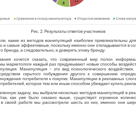
Рис. 2. Результаты ответов участников
и, какие из методов манипуляций наиболее привлекательны для
но и самые эффективные, поскольку именно они откладываются в со
о бренда, а следовательно, и доверять этому бренду.
вания хочется сказать, что современный мир полон информац
мы маркетологи каждый раз придумывают новые способы воздейст
пуляция. Манипуляция – это вид психологического воздействия
средством скрытого побуждения другого к совершению опреде
инуждения потребителя к покупке. Манипуляции в рекламных слоган
отребителей, которое тем или иным способом убеждает купить рекл
вленную задачу, мы выбрали несколько методов манипуляций в рек
так, как уже было сказано выше, существует огромное количе
, в своей работе мы рассмотрели шесть из них, именно они ши