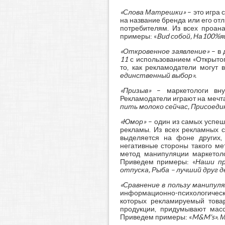
«Слова Матрешки»
– это игра 
на название бренда или его от
потребителям. Из всех проан
примеры: «
Bud собой, На100%я
«Откровенное заявление»
– в 
11
с использованием «Открытог
то, как рекламодатели могут 
единственный выбор».
«Призыв»
– маркетологи вну
Рекламодатели играют на мечта
пить молоко сейчас, Присоеди
«Юмор»
– один из самых успеш
рекламы. Из всех рекламных 
выделяется на фоне других, 
негативные стороны такого ме
метод манипуляции маркетоло
Приведем примеры: «
Наши пр
отпуска, Рыба – лучший друг 
«Сравнение в пользу манипул
информационно-психологическо
которых рекламируемый това
продукции, придумывают масс
Приведем примеры: «
M&M's». М