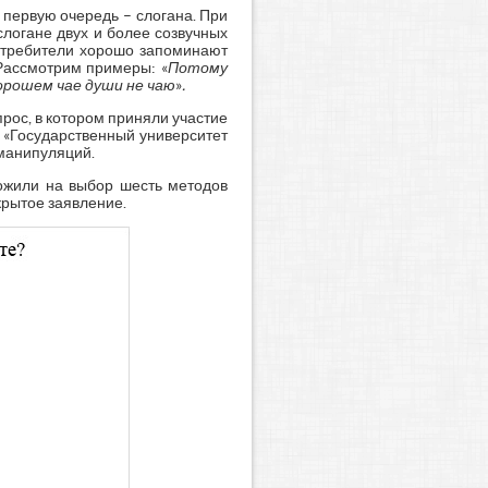
 первую очередь – слогана. При
слогане двух и более созвучных
потребители хорошо запоминают
Рассмотрим примеры: «
Потому
хорошем чае души не чаю
»
.
ос, в котором приняли участие
 «Государственный университет
 манипуляций.
ожили на выбор шесть методов
крытое заявление.