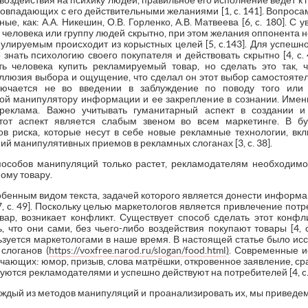
воздействия на психику людей, правильное его исполнение ведет 
совпадающих с его действительными желаниями [1, c. 141]. Вопросам
ые, как: А.А. Никешин, О.В. Горленко, А.В. Матвеева [6, c. 180]. С 
 человека или группу людей скрытно, при этом желания оппонента н
лируемым происходит из корыстных целей [5, c.143]. Для успешно
нать психологию своего покупателя и действовать скрытно [4, c.
ть человека купить рекламируемый товар, но сделать это так, 
ллюзия выбора и ощущение, что сделал он этот выбор самостоятельн
ючается не во введении в заблуждение по поводу того или
й манипулятору информации и ее закрепление в сознании. Имен
 реклама. Важно учитывать гуманитарный аспект в создании и
тот аспект является слабым звеном во всем маркетинге. В б
в риска, которые несут в себе новые рекламные технологии, вкл
й манипулятивных приемов в рекламных слоганах [3, c. 38].
пособов манипуляций только растет, рекламодателям необходим
ому товару.
бенным видом текста, задачей которого является донести информа
7, c. 49]. Поскольку целью маркетологов является привлечение потр
овар, возникает конфликт. Существует способ сделать этот конфл
, что они сами, без чьего-либо воздействия покупают товары [4, 
зуется маркетологами в наше время. В настоящей статье было ис
слоганов (
https://voxfree.narod.ru/slogan/food.html
)
. Современные 
ающих: юмор, призыв, слова матрёшки, откровенное заявление, ср
уются рекламодателями и успешно действуют на потребителей [4, c. 
аждый из методов манипуляций и проанализировать их, мы приведем