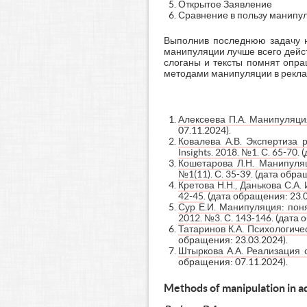
Открытое Заявление
Сравнение в пользу манипу
Выполнив последнюю задачу на
манипуляции лучше всего дейст
слоганы и тексты помнят опра
методами манипуляции в рекла
Алексеева П.А. Манипуляци
07.11.2024).
Ковалева А.В. Экспертиза р
Insights. 2018. №1. С. 65-70
. 
Кошетарова Л.Н. Манипуляц
№1(11). С. 35-39
. (дата обра
Кретова Н.Н., Данькова С.
42-45
. (дата обращения: 23.0
Сур Е.И. Манипуляция: поня
2012. №3. С. 143-146
. (дата
Татаринов К.А. Психологиче
обращения: 23.03.2024).
Штыркова А.А. Реализация с
обращения: 07.11.2024).
Methods of manipulation
in a