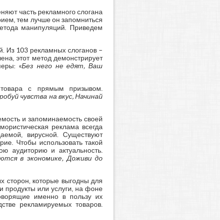
еняют часть рекламного слогана
рием, тем лучше он запомниться
метода манипуляций. Приведем
й. Из 103 рекламных слоганов –
ена, этот метод демонстрирует
еры: «
Без него не едят, Ваш
 товара с прямым призывом.
робуй чувства на вкус, Начинай
емость и запоминаемость своей
мористическая реклама всегда
даемой, вирусной. Существуют
рие. Чтобы использовать такой
ою аудиторию и актуальность.
тся в экономике, Доживи до
х сторон, которые выгодны для
 продукты или услуги, на фоне
оворящие именно в пользу их
дстве рекламируемых товаров.