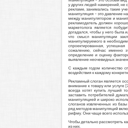
Манипуляция – это особый вид 
у других людей намерений, не 
рекламе, занимались такие учен
манипуляция – это давление на
между манипулятором и манипу
рекламодатель должен хорошо з
маркетолога является побуди
догадался, чтобы у него была и
что смысл манипуляции закл
манипулируемого в необходимо
спроектированная, успешная
сожалению, сейчас именно э
определение и оценку факторо
выявление неочевидных значени
С каждым годом количество с
воздействия к каждому конкретн
Рекламный слоган является осо
внимание к товару или услуге [
всегда хотят купить лучший т
заставить потребителей думать
манипуляцией и широко исполь
слоганов извлеченных из базы 
ряд методов манипуляций включ
рифму. Они чаще всего использ
Чтобы детально рассмотреть к
из них.