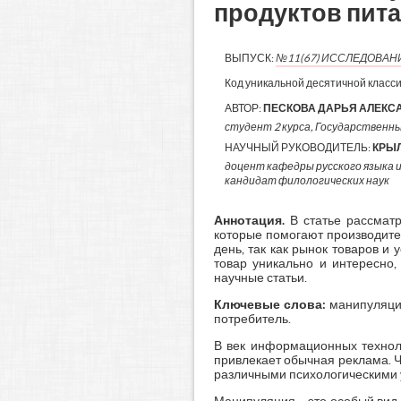
продуктов пит
ВЫПУСК:
№11(67) ИССЛЕДОВАН
Код уникальной десятичной класс
АВТОР:
ПЕСКОВА ДАРЬЯ АЛЕКС
студент 2 курса, Государственный
НАУЧНЫЙ РУКОВОДИТЕЛЬ:
КРЫ
доцент кафедры русского языка 
кандидат филологических наук
Аннотация
.
В статье рассматр
которые помогают производите
день, так как рынок товаров и
товар уникально и интересно,
научные статьи.
Ключевые слова:
манипуляции
потребитель.
В век информационных технол
привлекает обычная реклама. 
различными психологическими у