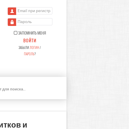
Email при регистрации
Пароль
ЗАПОМНИТЬ МЕНЯ
ВОЙТИ
ЗАБЫЛИ
ЛОГИН
/
ПАРОЛЬ
?
П
О
И
С
К
итков и