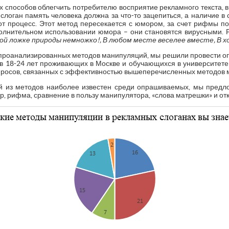
 способов облегчить потребителю восприятие рекламного текста, в
логан память человека должна за что-то зацепиться, а наличие в 
от процесс. Этот метод пересекается с юмором, за счет рифмы 
олнительном использовании юмора – они становятся вирусными. 
дой ложке природы немножко!, В любом месте веселее вместе, В 
проанализированных методов манипуляций, мы решили провести опр
сов 18-24 лет проживающих в Москве и обучающихся в университете
опросов, связанных с эффективностью вышеперечисленных методов
ой из методов наиболее известен среди опрашиваемых, мы предл
, рифма, сравнение в пользу манипулятора, «слова матрешки» и от