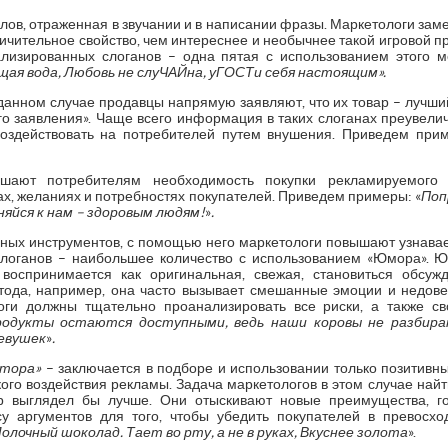
слов, отраженная в звучании и в написании фразы. Маркетологи зам
личительное свойство, чем интереснее и необычнее такой игровой п
ализированных слоганов – одна пятая с использованием этого 
щая вода, Любовь не слуЧАЙна, уГОСТи себя настоящим».
данном случае продавцы напрямую заявляют, что их товар – лучши
о заявления». Чаще всего информация в таких слоганах преувелич
воздействовать на потребителей путем внушения. Приведем прим
шают потребителям необходимость покупки рекламируемого
х, желаниях и потребностях покупателей. Приведем примеры: «
Поп
няйся к нам – здоровым людям!
»
.
ных инструментов, с помощью него маркетологи повышают узнава
слоганов – наибольшее количество с использованием «Юмора». Ю
воспринимается как оригинальная, свежая, становиться обсуж
тода, например, она часто вызывает смешанные эмоции и недове
ги должны тщательно проанализировать все риски, а также св
одукты остаются доступными, ведь наши коровы не разбираю
девушек
»
.
ятора»
– заключается в подборе и использовании только позитивны
го воздействия рекламы. Задача маркетологов в этом случае найти
р выглядел бы лучше. Они отыскивают новые преимущества, г
у аргументов для того, чтобы убедить покупателей в превосхо
олочный шоколад. Тает во рту, а не в руках, Вкуснее золота
».