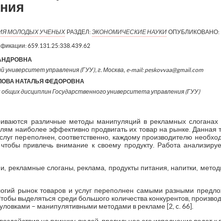
ания
ИЯ МОЛОДЫХ УЧЕНЫХ
РАЗДЕЛ:
ЭКОНОМИЧЕСКИЕ НАУКИ
ОПУБЛИКОВАНО:
ификации:
659.131.25:338.439.62
АНДРОВНА
 университет управления (ГУУ), г. Москва, e-mail: peskovvaa@gmail.com
ЛОВА НАТАЛЬЯ ФЕДОРОВНА
и общих дисциплин Государственного университета управления (ГУУ)
иваются различные методы манипуляций в рекламных слоганах п
лям наиболее эффективно продвигать их товар на рынке. Данная 
 услуг переполнен, соответственно, каждому производителю необх
 чтобы привлечь внимание к своему продукту. Работа анализиру
, рекламные слоганы, реклама, продукты питания, напитки, метод
огий рынок товаров и услуг переполнен самыми разными предло
Чтобы выделяться среди большого количества конкурентов, произво
ловками – манипулятивными методами в рекламе [2, c. 66].