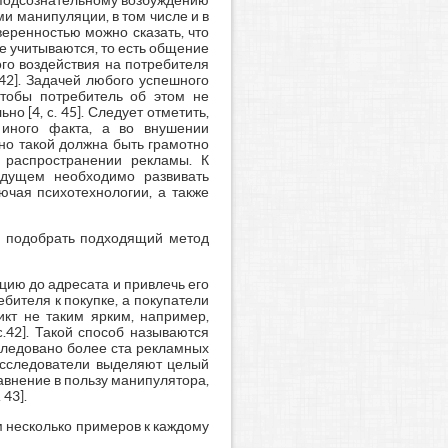
к подсознательному возбуждению
и манипуляции, в том числе и в
уверенностью можно сказать, что
е учитываются, то есть общение
го воздействия на потребителя
 42]. Задачей любого успешного
чтобы потребитель об этом не
о [4, c. 45]. Следует отметить,
 иного факта, а во внушении
но такой должна быть грамотно
 распространении рекламы. К
удущем необходимо развивать
ючая психотехнологии, а также
о подобрать подходящий метод
цию до адресата и привлечь его
ебителя к покупке, а покупатели
икт не таким ярким, например,
c.42]. Такой способ называются
следовано более ста рекламных
исследователи выделяют целый
авнение в пользу манипулятора,
43].
 несколько примеров к каждому