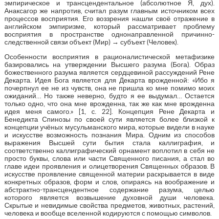
эмпирическое и трансцендентальное (абсолютное Я, дух).
Анаксагор же напротив, считал разум главным источником всех
процессов восприятия. Его воззрения нашли своё отражение в
английском эмпиризме, который рассматривает проблему
восприятия в пространстве однонаправленной причинно-
следственной связи объект (Мир) → субъект (Человек).
Особенности восприятия в рационалистической метафизике
базировались на утверждении Высшего разума (Бога). Образ
божественного разума является сердцевиной рассуждений Рене
Декарта. Идея Бога является для Декарта врожденной: «Ибо я
почерпнул ее не из чувств, она не пришла ко мне помимо моих
ожиданий… Но также неверно, будто я ее выдумал… Остается
только одно, что она мне врожденна, так же как мне врожденна
идея меня самого.» [1, с. 22]. Концепция Рене Декарта и
Бенедикта Спинозы по своей сути является более близкой к
концепции учёных мусульманского мира, которые видели в науке
и искусстве возможность познания Мира. Одним из способов
выражения Высшей сути бытия стала каллиграфия, и
соответственно каллиграфический орнамент воплотил в себя не
просто буквы, слова или части Священного писания, а стал во
главе идеи проявления и олицетворения Священных образов. В
искусстве проявление священной материи раскрывается в виде
конкретных образов, форм и слов, опираясь на воображение и
абстрактно-трансцендентное содержание разума, целью
которого является возвышение духовной души человека.
Скрытые и невидимые свойства предметов, животных, растений,
человека и вообще вселенной кодируются с помощью символов.