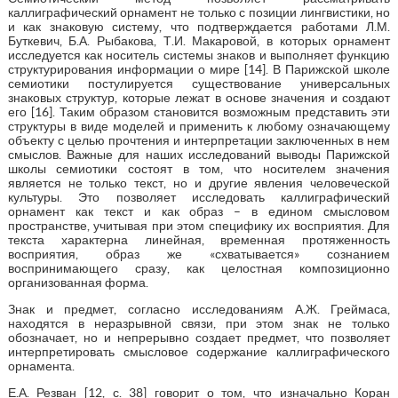
каллиграфический орнамент не только с позиции лингвистики, но
и как знаковую систему, что подтверждается работами Л.М.
Буткевич, Б.А. Рыбакова, Т.И. Макаровой, в которых орнамент
исследуется как носитель системы знаков и выполняет функцию
структурирования информации о мире [14]. В Парижской школе
семиотики постулируется существование универсальных
знаковых структур, которые лежат в основе значения и создают
его [16]. Таким образом становится возможным представить эти
структуры в виде моделей и применить к любому означающему
объекту с целью прочтения и интерпретации заключенных в нем
смыслов. Важные для наших исследований выводы Парижской
школы семиотики состоят в том, что носителем значения
является не только текст, но и другие явления человеческой
культуры. Это позволяет исследовать каллиграфический
орнамент как текст и как образ – в едином смысловом
пространстве, учитывая при этом специфику их восприятия. Для
текста характерна линейная, временная протяженность
восприятия, образ же «схватывается» сознанием
воспринимающего сразу, как целостная композиционно
организованная форма.
Знак и предмет, согласно исследованиям А.Ж. Греймаса,
находятся в неразрывной связи, при этом знак не только
обозначает, но и непрерывно создает предмет, что позволяет
интерпретировать смысловое содержание каллиграфического
орнамента.
Е.А. Резван [12, с. 38] говорит о том, что изначально Коран