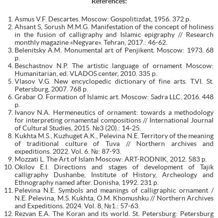
References:
Asmus V.F. Descartes. Moscow: Gospolitizdat, 1956. 372 p.
Ahsant S, Sorush M.M.G. Manifestation of the concept of holiness
in the fusion of calligraphy and Islamic epigraphy // Research
monthly magazine «Negyare». Tehran, 2017.: 46-62.
Belenitsky A.M. Monumental art of Penjikent. Moscow: 1973. 68
p.
Beschastnov N.P. The artistic language of ornament Moscow:
Humanitarian, ed. VLADOS center, 2010. 335 p.
Vlasov V.G. New encyclopedic dictionary of fine arts. T.VI. St.
Petersburg, 2007. 768 p.
Grabar O. Formation of Islamic art. Moscow: Sadra LLC, 2016. 448
p.
Ivanov N.A. Hermeneutics of ornament: towards a methodology
for interpreting ornamental compositions // International Journal
of Cultural Studies, 2015. №3 (20).: 14-25.
Kukhta M.S., Kuzhuget A.K., Pelevina N.E. Territory of the meaning
of traditional culture of Tuva // Northern archives and
expeditions. 2022. Vol. 6. №: 87-93.
Mozzati L. The Art of Islam Moscow: ART-RODNIK, 2012. 583 p.
Okilov E.I. Directions and stages of development of Tajik
calligraphy Dushanbe, Institute of History, Archeology and
Ethnography named after. Donisha, 1992. 231 p.
Pelevina N.E. Symbols and meanings of calligraphic ornament /
N.E. Pelevina, M.S. Kukhta, O.M. Khomushku // Northern Archives
and Expeditions. 2024. Vol. 8, №1.: 57-63.
Rezvan E.A. The Koran and its world. St. Petersburg: Petersburg