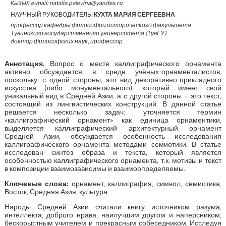
Кызыл e-mail: natalie.pelevina@yandex.ru
НАУЧНЫЙ РУКОВОДИТЕЛЬ:
КУХТА МАРИЯ СЕРГЕЕВНА
профессор кафедры философии исторического факультета
Тувинского государственного университета (ТувГУ)
доктор философских наук, профессор
Аннотация.
Вопрос о месте каллиграфического орнамента
активно обсуждается в среде учёных-орнаменталистов,
поскольку, с одной стороны, это вид декоративно-прикладного
искусства (либо монументального), который имеет свой
уникальный вид в Средней Азии, а с другой стороны – это текст,
состоящий из лингвистических конструкций. В данной статье
решается несколько задач: уточняется термин
«каллиграфический орнамент» как единица орнаментики,
выделяется каллиграфический архитектурный орнамент
Средней Азии, обсуждается особенность исследования
каллиграфического орнамента методами семиотики. В статье
исследован синтез образа и текста, который является
особенностью каллиграфического орнамента, т.к. мотивы и текст
в композиции взаимозависимы и взаимоопределяемы.
Ключевые слова:
орнамент, каллиграфия, символ, семиотика,
Восток, Средняя Азия, культура.
Народы Средней Азии считали книгу источником разума,
интеллекта, доброго нрава, наилучшим другом и наперсником,
бескорыстным учителем и прекрасным собеседником. Исследуя