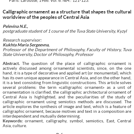
Paris: Larousse, 1966. Vol. 6. №4.: 121-123.
Calligraphic ornament as a structure that shapes the cultural
worldview of the peoples of Central Asia
Pelevina N.E.,
postgraduate student of 1 course of the Tuva State University, Kyzyl
Research supervisor:
Kukhta Maria Sergeevna,
Professor of the Department of Philosophy, Faculty of History, Tuva
State University, Doctor of Philosophy, Professor
Abstract.
The question of the place of calligraphic ornament is
actively discussed among ornamental scientists, since, on the one
hand, it is a type of decorative and applied art (or monumental), which
has its own unique appearance in Central Asia, and on the other hand,
it is a text consisting from linguistic constructions. This article solves
several problems: the term «calligraphic ornament» as a unit of
ornamentation is clarified, the calligraphic architectural ornament of
Central Asia is highlighted, and the peculiarities of the study of
calligraphic ornament using semiotics methods are discussed. The
article explores the synthesis of image and text, which is a feature of
calligraphic ornament, because motives and text in a composition are
interdependent and mutually determining.
Keywords:
ornament, calligraphy, symbol, semiotics, East, Central
Asia, culture.