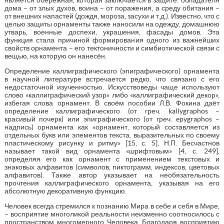
дома – от злых духов, воина – от поражения, а среду обитания –
от внешних напастей (дождя, мороза, засухи и т.д.). Известно, что с
целью защиты орнаменты также наносили на одежду, домашнюю
утварь, военные доспехи, украшения, фасады домов. Эта
функция стала причиной формирования одного из важнейших
свойств орнамента – его тектоничности и симбиотической связи с
вещью, на которую он нанесён.
Определение каллиграфического (эпиграфического) орнамента
в научной литературе встречается редко, что связано с его
недостаточной изученностью. Искусствоведы чаще используют
слово «каллиграфический узор» либо «каллиграфический декор»,
избегая слова орнамент. В своём пособии Л.В. Фокина даёт
определение каллиграфического (от греч. kallygraphos –
красивый почерк) или эпиграфического (от греч. epygraphos –
надпись) орнамента как «орнамент, который составляется из
отдельных букв или элементов текста, выразительных по своему
пластическому рисунку и ритму» [15, с. 5], Н.П. Бесчастнов
называет такой вид орнамента «шрифтовым» [4, с. 249],
определяя его как орнамент с применением текстовых и
знаковых алфавитов (символов, пиктограмм, индексов, цветовых
алфавитов). Также автор указывает на необязательность
прочтения каллиграфического орнамента, указывая на его
абсолютную декоративную функцию.
Человек всегда стремился к познанию Мира в себе и себя в Мире,
– восприятие многоликой реальности неизменно соотносилось с
пространством многомерного Человека. Благодаря восприятию