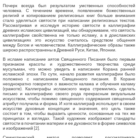
Почерк всегда был результатом умственных способностей
человека. С течением времени, появлением божественных
религий и копированием религиозных книг больше внимания
стало уделяться святости при написании религиозных текстов.
Рассматривая и исследуя историю святости в каллиграфии
древних исламских цивилизаций, мы обнаруживаем, что святость
каллиграфии свойственна не только исламу, а в доисламских
цивилизациях это искусство считалось средством общения
между Богом и человечеством. Каллиграфические образы также
широко распространены в Древней Руси, Китае, Японии.
В исламе написание аятов Священного Писания было первым
признаком красоты и художественного творчества среди
мусульман, что можно увидеть в написании Корана ранней
исламской эпохи. По сути, начало развития каллиграфии было
положено с написанием Священного писания. В Коране
неоднократно говорится о важности калама и обучения каламу
(грамоте). Каллиграфы исламского мира стремились сделать
письмо и каллиграфию своего рода прекрасным визуальным
искусством, чтобы помимо священного содержания священный
атрибут получила и форма. И хотя каллиграф использует в своем
искусстве духовные концепции и значения, его цель также
состоит в том, чтобы выразить ценности, основанные на тех же
принципах и взглядах. Такой художник изображает стандарты
святости в почитании материи и ее духовности в форме символов
и изображений [2].
Семиотический метод позволяет рассматривать