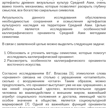
артефакты древних визуальных культур Средней Азии, очень
важно понять механизмы, которые позволяют раскрыть глубину
смыслов, все богатство сакральных символов.
Актуальность данного исследования обусловлена
необходимостью сохранения и осмысления артефактов
культурного наследия на территории Средней Азии. Целью
работы является исследование особенностей
каллиграфического орнамента Средней Азии методами
семиотики.
В связи с заявленной целью можно выделить следующие задачи:
Обосновать и уточнить методы семиотики, которые помогут
исследовать каллиграфический орнамент.
Рассмотреть особенности каллиграфического орнамента
восточного искусства.
Согласно исследованиям В.Г. Власова [5], этимология слова
«орнамент» связана не столько с украшением «ornamentum»,
сколько с вооружением «ornare». Таким образом, можно
предположить, что орнамент выступает уже не как «украшение», а
как некий социальный «доспех», вспомогательное орудие
человека во взаимодействии с внешним миром, важнейший
атрибут социального положения и достатка, имеющий часто
особое значение в обществе, является социокультурной
маркировкой [7]. Одной из важнейших функций орнамента
является обережная, которая заключается в защите: обладателя