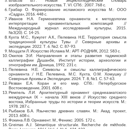
Власов В.Г. Новый энциклопедический словарь
изобразительного искусства. Т. VI. СПб.: 2007. 768 с.
Грабар О. Формирование исламского искусства М.: ООО
«Садра», 2016. 448 с.
Иванов Н.А. Герменевтика орнамента: к методологии
интерпретации орнаментальных композиций //
Международный журнал исследований культуры, 2015.
№3(20). С. 14-25.
Кухта М.С., Кужугет А.К., Пелевина Н.Е. Территория смысла
традиционной культуры Тувы // Северные архивы и
экспедиции. 2022. Т. 6. №2. С. 87-93.
Моццати Л. Искусство Ислама М.: АРТ-РОДНИК, 2012. 583 с.
Окилов Э.И. Направления и этапы развития таджикской
каллиграфии Душанбе, Институт истории, археологии и
этнографии им. Дониша, 1992. 231 с.
Пелевина Н.Е. Символы и смыслы каллиграфического
орнамента / Н.Е. Пелевина, М.С. Кухта, О.М. Хомушку //
Северные Архивы и Экспедиции. 2024. Т. 8, №1. С. 57-63.
Резван Е.А. Коран и его мир. СПб.: Петербургское
Востоковедение, 2001. 608 с.
Ремпель Л.И. Архитектурный орнамент среднеазиатского
междуречья IX – начала XIII веков // Искусство среднего
востока, Избранные труды по истории и теории искусств. М.:
1978. 287 с.
Рыбаков Б.А. Язычество древних славян. М.: Акад. проект,
2013. 608 с.
Фокина Л.В. Орнамент. М., Феникс: 2005. 172 с.
Greimas A.J. Sémantique structurale. Recherche de méthode.