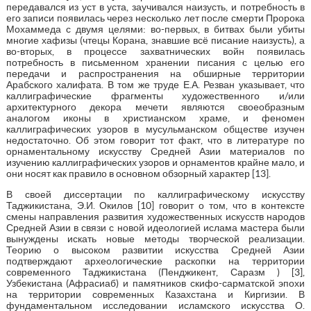
передавался из уст в уста, заучивался наизусть, и потребность в
его записи появилась через несколько лет после смерти Пророка
Мохаммеда с двумя целями: во-первых, в битвах были убиты
многие хафизы (чтецы Корана, знавшие всё писание наизусть), а
во-вторых, в процессе захватнических войн появилась
потребность в письменном хранении писания с целью его
передачи и распространения на обширные территории
Арабского халифата. В том же труде Е.А. Резван указывает, что
каллиграфические фрагменты художественного и/или
архитектурного декора мечети являются своеобразным
аналогом иконы в христианском храме, и феномен
каллиграфических узоров в мусульманском обществе изучен
недостаточно. Об этом говорит тот факт, что в литературе по
орнаментальному искусству Средней Азии материалов по
изучению каллиграфических узоров и орнаментов крайне мало, и
они носят как правило в основном обзорный характер [13].
В своей диссертации по каллиграфическому искусству
Таджикистана, Э.И. Окилов [10] говорит о том, что в контексте
смены направления развития художественных искусств народов
Средней Азии в связи с новой идеологией ислама мастера были
вынуждены искать новые методы творческой реализации.
Теорию о высоком развитии искусства Средней Азии
подтверждают археологические раскопки на территории
современного Таджикистана (Пенджикент, Саразм ) [3],
Узбекистана (Афрасиаб) и памятников скифо-сарматской эпохи
на территории современных Казахстана и Киргизии. В
фундаментальном исследовании исламского искусства О.