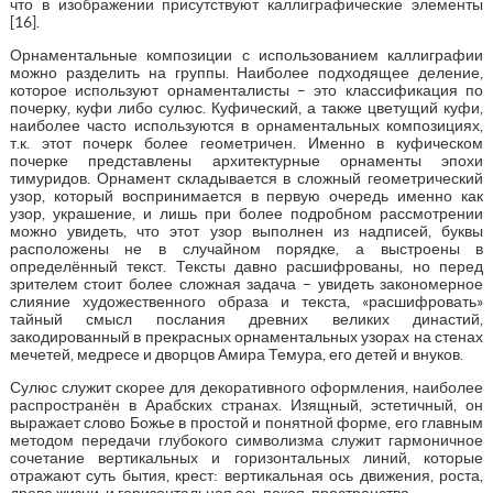
что в изображении присутствуют каллиграфические элементы
[16].
Орнаментальные композиции с использованием каллиграфии
можно разделить на группы. Наиболее подходящее деление,
которое используют орнаменталисты – это классификация по
почерку, куфи либо сулюс. Куфический, а также цветущий куфи,
наиболее часто используются в орнаментальных композициях,
т.к. этот почерк более геометричен. Именно в куфическом
почерке представлены архитектурные орнаменты эпохи
тимуридов. Орнамент складывается в сложный геометрический
узор, который воспринимается в первую очередь именно как
узор, украшение, и лишь при более подробном рассмотрении
можно увидеть, что этот узор выполнен из надписей, буквы
расположены не в случайном порядке, а выстроены в
определённый текст. Тексты давно расшифрованы, но перед
зрителем стоит более сложная задача – увидеть закономерное
слияние художественного образа и текста, «расшифровать»
тайный смысл послания древних великих династий,
закодированный в прекрасных орнаментальных узорах на стенах
мечетей, медресе и дворцов Амира Темура, его детей и внуков.
Сулюс служит скорее для декоративного оформления, наиболее
распространён в Арабских странах. Изящный, эстетичный, он
выражает слово Божье в простой и понятной форме, его главным
методом передачи глубокого символизма служит гармоничное
сочетание вертикальных и горизонтальных линий, которые
отражают суть бытия, крест: вертикальная ось движения, роста,
древа жизни, и горизонтальная ось покоя, пространства.