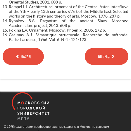
Oriental Studies, 2001. 608 p.
Rempel L.I. Architectural ornament of the Central Asian interfluve
of the 9th – early 13th centuries // Art of the Middle East, Selected
works on the history and theory of arts. Moscow: 1978. 287 p.
Rybakov B.A. Paganism of the ancient Slavs. Moscow:
Academician. project, 2013. 608 p.
Fokina L.V. Ornament. Moscow: Phoenix: 2005. 172 p.
Greimas A.J. Sémantique structurale. Recherche de méthode.
Paris: Larousse, 1966. Vol. 6. №4.: 121-123.
НАЗАД
ВПЕРЕД
С 1995 года готовим профессиональные кадры для Москвы по высоким