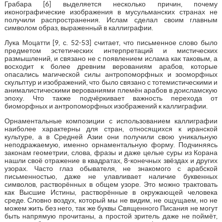
Грабара [6] выделяется несколько причин, почему
иконографические изображения в мусульманских странах не
получили распространения. Ислам сделал своим главным
символом образ, выраженный в каллиграфии.
Лука Моцатти [9, с. 52-53] считает, что письменное слово было
предметом эстетических интерпретаций и мистических
размышлений, и связано не с появлением ислама как таковым, а
восходит к более древним верованиям арабов, которые
опасались магической силы антропоморфных и зооморфных
скульптур и изображений, что было связано с тотемистическими и
анималистическими верованиями племён арабов в доисламскую
эпоху. Что также подчёркивает важность перехода от
биоморфных и антропоморфных изображений к каллиграфии.
Орнаментальные композиции с использованием каллиграфии
наиболее характерны для стран, относящихся к иранской
культуре, а в Средней Азии они получили свою уникальную
неподражаемую, именно орнаментальную форму. Подчиняясь
законам геометрии, слова, фразы и даже целые суры из Корана
нашли своё отражение в квадратах, 8-конечных звёздах и других
узорах. Часто глаз обывателя, не знакомого с арабской
письменностью, даже не улавливает наличие буквенных
символов, растворённых в общем узоре. Это можно трактовать
как Высшие Истины, растворённые в окружающей человека
среде. Словно воздух, который мы не видим, не ощущаем, но не
можем жить без него, так же буквы Священного Писания не могут
быть напрямую прочитаны, а простой зритель даже не поймёт,