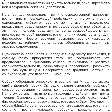
мы становимся причастными действительности, ориентируемся в
ней и сохраняем себя как целостность.
Путь Запада основывался на «непосредственной данности»
восприятия, и последующей рефлексии о чистом внутренне
однородном субъекте. Восприятие неизменно наделялось
предметным содержанием и не существовало вне объекта. В
античности человек представлялся в виде восковой дощечки для
письма, на которой проявляются отпечатки реальности [8]. Для
философов Нового времени сознание воспринимающего,
подобно контейнеру, заполнялось объективным, доступным
анализу содержанием.
Путь Востока обращался к непредметному опыту восприятия, к
самому факту присутствия того, кто воспринимает, что
предполагало не фиксацию сенсорных сигналов, а развитие
сверхчувствительности, открывающей способность различать
истинную суть вещей. Созерцательная традиция Востока не
означала замкнутости воспринимающего.
Субъект-объектная оппозиция в восприятии Мира проявилась
ещё в Древней Греции. Эмпедокл ставил основной проблемой
сенсорное восприятие мира, т.е. посредством органов чувств.
При этом органы чувств не могут замещать действия друг друга.
Теория Эмпедокла легла в основу немецкой классической
философии, которая рассматривается связь субъект (Человек) →
объект (Мир). То есть процесс восприятия развертывается внутри
сознания воспринимающего субъекта, разделенного на