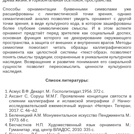
Способы орнаментации буквенными символами уже
расшифрованы с лингвистической точки зрения, однако
семантический анализ позволяет увидеть орнамент с другой
точки зрения, в виде культурного кода, в котором зашифрованы
более глубокие символические смыслы. И в этом аспекте
орнамент предстаёт перед зрителем как социальный доспех,
основная функция которого не декорирование окружающего
пространства, а защита от внешних и внутренних врагов. Методы
семиотики помогают читать образцы каллиграфического
орнамента как целостной системы «текст-образ», позволяют
понять смыслы традиции, сохраненные в уникальном культурном
наследии. Возвращение и развитие понимания его сакральной
сущности позволит переосмыслить ценности культурного
наследия.
Список литературы:
Асмус В.Ф. Декарт. М.: Госполитиздат,1956. 372 с.
Ахсант С, Соруш М.М.Г. Проявление концепции святости в
слиянии каллиграфии и исламской эпиграфики // Начно-
исследовательский ежемесячный журнал «Негяре». Тегеран,
2017. С. 46–62.
Беленицкий А.М. Монументальное искусство Пенджикента М.:
1973. 68 с.
Бесчастнов Н.П. Художественный язык орнамента М.:
Гуманитар , изд. центр ВЛАДОС, 2010. 335 с.