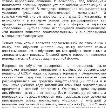
устное вербальное общение. В психологии под говорением
понимается сложный процесс устного обмена информацией и
выражения мыслей. В методике «говорение» описывается как
усвоение учащимися фонетической, лексической и
грамматической систем иностранного языка. В лингвистике, в
психологии и в методике устная речь рассматривается как
процесс выражения мыслей в устной форме, а термины
«говорение» и «устная речь» используются взаимозаменяемо.
Эти понятия являются взаимосвязанными и в англоязычной
методической литературе.
Устная речь, хоть и является первостепенной по отношению к
языку, при обучении иностранному языку является самым
сложным аспектом в обучении, так как требует когнитивных и
лингвистических навыков. Главной целью говорения является
передача мыслей, информации в устной форме.
Вопросы по обучению говорению на иностранном языке
привлекли внимание лингвистов и методистов сравнительно
недавно. В СССР, когда наладились торговые и экономические
связи страны с другими государствами, иностранный язык стал
рассматриваться как средство индустриализации страны и в
1961-1962 учебном году английский язык стал обязательным
предметом школьной программы. Основные цели изучения
английского языка в этот период были научить детей читать и
переводить с помощью словаря текст, выражать свои мысли на
иностранном языке, познакомить учащихся с культурой и
политической системой страны изучаемого языка [5, с. 88]. Устной
речи не уделялось должного внимания, и она трактовалась лишь