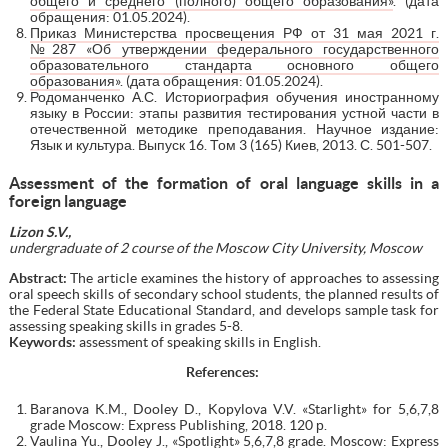
общего и среднего (полного) общего образования»
. (дата
обращения: 01.05.2024).
Приказ Министерства просвещения РФ от 31 мая 2021 г.
№287 «Об утверждении федерального государственного
образовательного стандарта основного общего
образования»
. (дата обращения: 01.05.2024).
Родоманченко А.С. Историография обучения иностранному
языку в России: этапы развития тестирования устной части в
отечественной методике преподавания. Научное издание:
Язык и культура. Выпуск 16. Том 3 (165) Киев, 2013. С. 501-507.
Assessment of the formation of oral language skills in a
foreign language
Lizon S.V.,
undergraduate of 2 course of the Moscow City University,
Moscow
Abstract:
The article examines the history of approaches to assessing
oral speech skills of secondary school students, the planned results of
the Federal State Educational Standard, and develops sample task for
assessing speaking skills in grades 5-8.
Keywords:
assessment of speaking skills in English.
References
:
Baranova K.M., Dooley D., Kopylova V.V. «Starlight» for 5,6,7,8
grade Moscow: Express Publishing, 2018. 120 р.
Vaulina Yu., Dooley J., «Spotlight» 5,6,7,8 grade. Moscow: Express