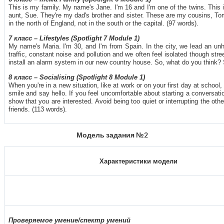
This is my family. My name's Jane. I'm 16 and I'm one of the twins. This
aunt, Sue. They're my dad's brother and sister. These are my cousins, Tom 
in the north of England, not in the south or the capital. (97 words).
7
класс
– Lifestyles (Spotlight 7 Module 1)
My name's Maria. I'm 30, and I'm from Spain. In the city, we lead an unh
traffic, constant noise and pollution and we often feel isolated though str
install an alarm system in our new country house. So, what do you think?
8
класс
– Socialising (Spotlight 8 Module 1)
When you're in a new situation, like at work or on your first day at schoo
smile and say hello. If you feel uncomfortable about starting a conversat
show that you are interested. Avoid being too quiet or interrupting the 
friends. (113 words).
Модель задания №2
Характеристики модели
Проверяемое умение/спектр умений