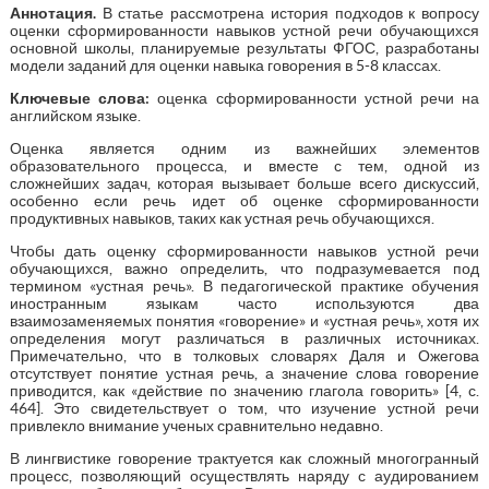
Аннотация.
В статье рассмотрена история подходов к вопросу
оценки сформированности навыков устной речи обучающихся
основной школы, планируемые результаты ФГОС, разработаны
модели заданий для оценки навыка говорения в 5-8 классах.
Ключевые слова:
оценка сформированности устной речи на
английском языке.
Оценка является одним из важнейших элементов
образовательного процесса, и вместе с тем, одной из
сложнейших задач, которая вызывает больше всего дискуссий,
особенно если речь идет об оценке сформированности
продуктивных навыков, таких как устная речь обучающихся.
Чтобы дать оценку сформированности навыков устной речи
обучающихся, важно определить, что подразумевается под
термином «устная речь». В педагогической практике обучения
иностранным языкам часто используются два
взаимозаменяемых понятия «говорение» и «устная речь», хотя их
определения могут различаться в различных источниках.
Примечательно, что в толковых словарях Даля и Ожегова
отсутствует понятие устная речь, а значение слова говорение
приводится, как «действие по значению глагола говорить» [4, с.
464]. Это свидетельствует о том, что изучение устной речи
привлекло внимание ученых сравнительно недавно.
В лингвистике говорение трактуется как сложный многогранный
процесс, позволяющий осуществлять наряду с аудированием