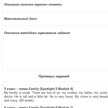
Описание полного верного ответа
Максимальный балл
Описание методики оценивания задания
Примеры заданий
5
класс
–
тема
Family (Spotlight 5 Module 4)
My family is small. There are four of us: my mother, my father, my siste
doctor. He is tall and a little fat. He is very funny. My sister is very be
and noisy. (90 words).
6
класс
–
тема
Family (Spotlight 6 Module 1)