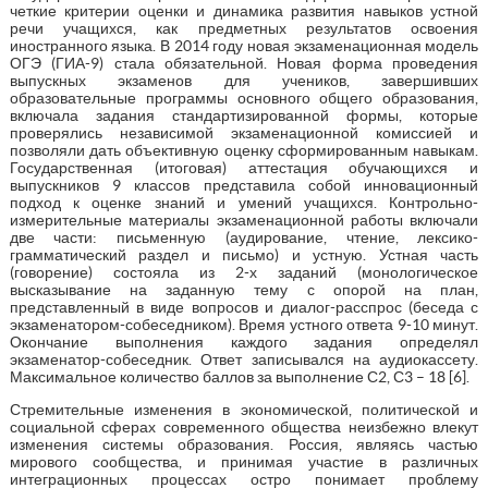
четкие критерии оценки и динамика развития навыков устной
речи учащихся, как предметных результатов освоения
иностранного языка. В 2014 году новая экзаменационная модель
ОГЭ (ГИА-9) стала обязательной. Новая форма проведения
выпускных экзаменов для учеников, завершивших
образовательные программы основного общего образования,
включала задания стандартизированной формы, которые
проверялись независимой экзаменационной комиссией и
позволяли дать объективную оценку сформированным навыкам.
Государственная (итоговая) аттестация обучающихся и
выпускников 9 классов представила собой инновационный
подход к оценке знаний и умений учащихся. Контрольно-
измерительные материалы экзаменационной работы включали
две части: письменную (аудирование, чтение, лексико-
грамматический раздел и письмо) и устную. Устная часть
(говорение) состояла из 2-х заданий (монологическое
высказывание на заданную тему с опорой на план,
представленный в виде вопросов и диалог-расспрос (беседа с
экзаменатором-собеседником). Время устного ответа 9-10 минут.
Окончание выполнения каждого задания определял
экзаменатор-собеседник. Ответ записывался на аудиокассету.
Максимальное количество баллов за выполнение С2, С3 – 18 [6].
Стремительные изменения в экономической, политической и
социальной сферах современного общества неизбежно влекут
изменения системы образования. Россия, являясь частью
мирового сообщества, и принимая участие в различных
интеграционных процессах остро понимает проблему