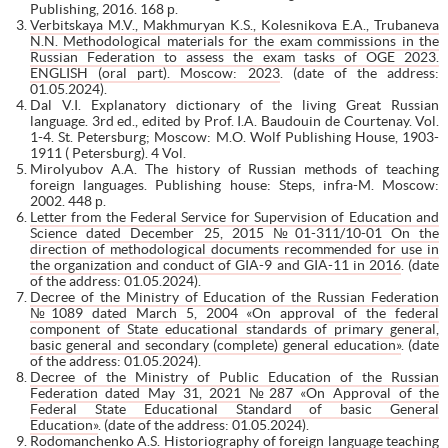
Publishing, 2016. 168 р.
Verbitskaya M.V., Makhmuryan K.S., Kolesnikova E.A., Trubaneva
N.N. Methodological materials for the exam commissions in the
Russian Federation to assess the exam tasks of OGE 2023.
ENGLISH (oral part). Moscow: 2023
. (date of the address:
01.05.2024).
Dal V.I. Explanatory dictionary of the living Great Russian
language. 3rd ed., edited by Prof. I.A. Baudouin de Courtenay. Vol.
1-4. St. Petersburg; Moscow: M.O. Wolf Publishing House, 1903-
1911 ( Petersburg). 4 Vol.
Mirolyubov A.A. The history of Russian methods of teaching
foreign languages. Publishing house: Steps, infra-M. Moscow:
2002. 448 р.
Letter from the Federal Service for Supervision of Education and
Science dated December 25, 2015 №01-311/10-01 On the
direction of methodological documents recommended for use in
the organization and conduct of GIA-9 and GIA-11 in 2016
. (date
of the address: 01.05.2024).
Decree of the Ministry of Education of the Russian Federation
№1089 dated March 5, 2004 «On approval of the federal
component of State educational standards of primary general,
basic general and secondary (complete) general education»
. (date
of the address: 01.05.2024).
Decree of the Ministry of Public Education of the Russian
Federation dated May 31, 2021 №287 «On Approval of the
Federal State Educational Standard of basic General
Education»
. (date of the address: 01.05.2024).
Rodomanchenko A.S. Historiography of foreign language teaching