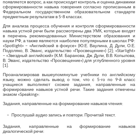
появляется вопрос, а как происходит контроль и оценка динамики
сформированности навыка говорения согласно прописанным в
Федеральном государственном образовательном стандарте
предметным результатам в 5-8 классах.
Для анализа процесса обучения и контроля сформированности
навыка устной речи были рассмотрены два УМК, которые входят
в перечень рекомендованных Министерством образования и
науки РФ, а также являются наиболее популярными в школах РФ:
«Spotlight» – «Английский в фокусе» (Ю.Е. Ваулина, Д. Дули, О.Е.
Подоляко, В. Эванс, издательство «Просвещение») [2]; «Starlight»
– «Звездный английский» (К.М. Баранова, Дж. Дули, В.В. Копылова,
В. Эванс, издательство «Просвещение») для углубленного уровня
[1].
Проанализировав вышеупомянутые учебники по английскому
языку, можно сделать вывод о том, что с 5-го по 9-й класс
учащиеся выполняют схожие задания, направленные на
формирование навыков устной речи. Такие задания отмечены
знаком «Speaking»:
Задания, направленные на формирование навыков чтения:
Прослушай аудио запись и повтори. Прочитай текст.
Задания, направленные на формирование навыков
диалогической речи: