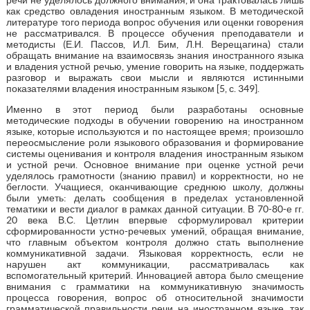
как средство овладения иностранным языком. В методической
литературе того периода вопрос обучения или оценки говорения
не рассматривался. В процессе обучения преподаватели и
методисты (Е.И. Пассов, И.Л. Бим, Л.Н. Верещагина) стали
обращать внимание на взаимосвязь знания иностранного языка
и владения устной речью, умение говорить на языке, поддержать
разговор и выражать свои мысли и являются истинными
показателями владения иностранным языком [5, с. 349].
Именно в этот период были разработаны основные
методические подходы в обучении говорению на иностранном
языке, которые используются и по настоящее время; произошло
переосмысление роли языкового образования и формирование
системы оценивания и контроля владения иностранным языком
и устной речи. Основное внимание при оценке устной речи
уделялось грамотности (знанию правил) и корректности, но не
беглости. Учащиеся, оканчивающие среднюю школу, должны
были уметь: делать сообщения в пределах установленной
тематики и вести диалог в рамках данной ситуации. В 70-80-е гг.
20 века В.С. Цетлин впервые сформулировал критерии
сформированности устно-речевых умений, обращая внимание,
что главным объектом контроля должно стать выполнение
коммуникативной задачи. Языковая корректность, если не
нарушен акт коммуникации, рассматривалась как
вспомогательный критерий. Инновацией автора было смещение
внимания с грамматики на коммуникативную значимость
процесса говорения, вопрос об относительной значимости
грамматической правильности речи на иностранном языке, так