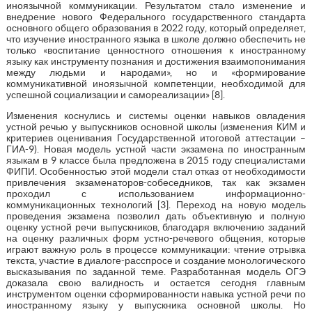
иноязычной коммуникации. Результатом стало изменение и
внедрение нового Федерального государственного стандарта
основного общего образования в 2022 году, который определяет,
что изучение иностранного языка в школе должно обеспечить не
только «воспитание ценностного отношения к иностранному
языку как инструменту познания и достижения взаимопонимания
между людьми и народами», но и «формирование
коммуникативной иноязычной компетенции, необходимой для
успешной социализации и самореализации» [8].
Изменения коснулись и системы оценки навыков овладения
устной речью у выпускников основной школы (изменения КИМ и
критериев оценивания Государственной итоговой аттестации –
ГИА-9). Новая модель устной части экзамена по иностранным
языкам в 9 классе была предложена в 2015 году специалистами
ФИПИ. Особенностью этой модели стал отказ от необходимости
привлечения экзаменаторов-собеседников, так как экзамен
проходил с использованием информационно-
коммуникационных технологий [3]. Переход на новую модель
проведения экзамена позволил дать объективную и полную
оценку устной речи выпускников, благодаря включению заданий
на оценку различных форм устно-речевого общения, которые
играют важную роль в процессе коммуникации: чтение отрывка
текста, участие в диалоге-расспросе и создание монологического
высказывания по заданной теме. Разработанная модель ОГЭ
доказала свою валидность и остается сегодня главным
инструментом оценки сформированности навыка устной речи по
иностранному языку у выпускника основной школы. Но