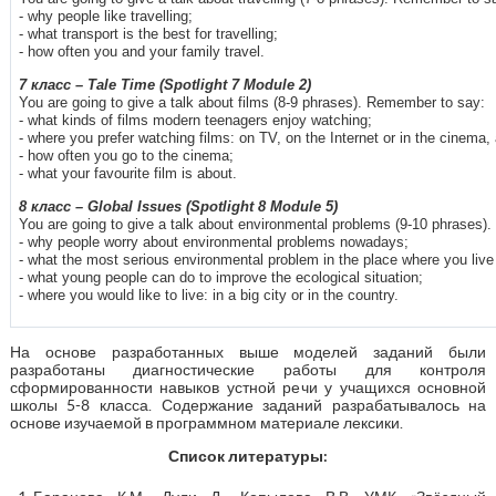
- why people like travelling;
- what transport is the best for travelling;
- how often you and your family travel.
7
класс
– Tale Time (Spotlight 7 Module 2)
You are going to give a talk about films (8-9 phrases). Remember to say:
- what kinds of films modern teenagers enjoy watching;
- where you prefer watching films: on TV, on the Internet or in the cinema,
- how often you go to the cinema;
- what your favourite film is about.
8
класс
– Global Issues (Spotlight 8 Module 5)
You are going to give a talk about environmental problems (9-10 phrases)
- why people worry about environmental problems nowadays;
- what the most serious environmental problem in the place where you live 
- what young people can do to improve the ecological situation;
- where you would like to live: in a big city or in the country.
На основе разработанных выше моделей заданий были
разработаны диагностические работы для контроля
сформированности навыков устной речи у учащихся основной
школы 5-8 класса. Содержание заданий разрабатывалось на
основе изучаемой в программном материале лексики.
Список литературы: