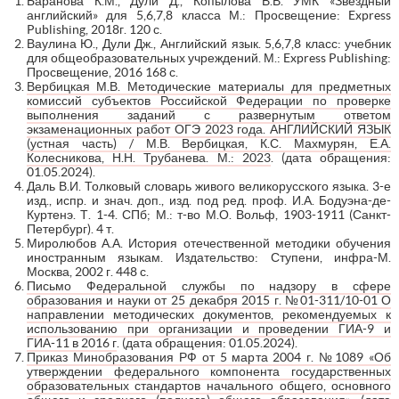
Баранова К.М., Дули Д., Копылова В.В. УМК «Звёздный
английский» для 5,6,7,8 класса М.: Просвещение: Express
Publishing, 2018г. 120 с.
Ваулина Ю., Дули Дж., Английский язык. 5,6,7,8 класс: учебник
для общеобразовательных учреждений. М.: Express Publishing:
Просвещение, 2016 168 с.
Вербицкая М.В. Методические материалы для предметных
комиссий субъектов Российской Федерации по проверке
выполнения заданий с развернутым ответом
экзаменационных работ ОГЭ 2023 года. АНГЛИЙСКИЙ ЯЗЫК
(устная часть) / М.В. Вербицкая, К.С. Махмурян, Е.А.
Колесникова, Н.Н. Трубанева. М.: 2023
. (дата обращения:
01.05.2024).
Даль В.И. Толковый словарь живого великорусского языка. 3-е
изд., испр. и знач. доп., изд. под ред. проф. И.А. Бодуэна-де-
Куртенэ. Т. 1-4. СПб; М.: т-во М.О. Вольф, 1903-1911 (Санкт-
Петербург). 4 т.
Миролюбов А.А. История отечественной методики обучения
иностранным языкам. Издательство: Ступени, инфра-М.
Москва, 2002 г. 448 с.
Письмо Федеральной службы по надзору в сфере
образования и науки от 25 декабря 2015 г. №01-311/10-01 О
направлении методических документов, рекомендуемых к
использованию при организации и проведении ГИА-9 и
ГИА-11 в 2016 г
. (дата обращения: 01.05.2024).
Приказ Минобразования РФ от 5 марта 2004 г. №1089 «Об
утверждении федерального компонента государственных
образовательных стандартов начального общего, основного