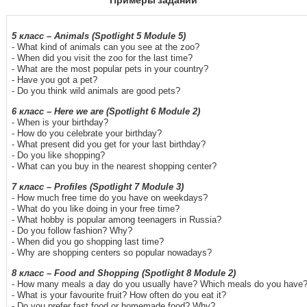
5
класс
– Animals (Spotlight 5 Module 5)
- What kind of animals can you see at the zoo?
- When did you visit the zoo for the last time?
- What are the most popular pets in your country?
- Have you got a pet?
- Do you think wild animals are good pets?
6
класс
– Here we are (Spotlight 6 Module 2)
- When is your birthday?
- How do you celebrate your birthday?
- What present did you get for your last birthday?
- Do you like shopping?
- What can you buy in the nearest shopping center?
7 класс
– Profiles (Spotlight 7 Module 3)
- How much free time do you have on weekdays?
- What do you like doing in your free time?
- What hobby is popular among teenagers in Russia?
- Do you follow fashion? Why?
- When did you go shopping last time?
- Why are shopping centers so popular nowadays?
8
класс
– Food and Shopping (Spotlight 8 Module 2)
- How many meals a day do you usually have? Which meals do you have
- What is your favourite fruit? How often do you eat it?
- Do you prefer fast food or homemade food? Why?