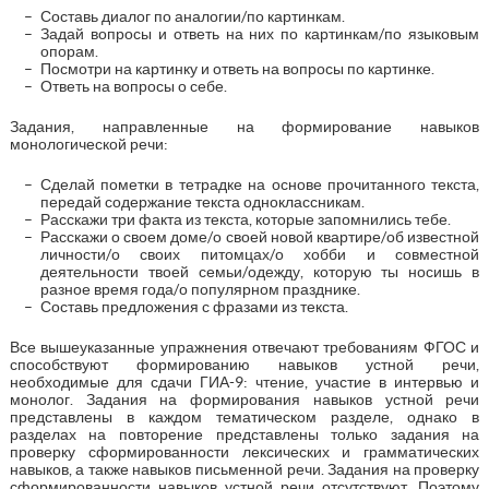
Составь диалог по аналогии/по картинкам.
Задай вопросы и ответь на них по картинкам/по языковым
опорам.
Посмотри на картинку и ответь на вопросы по картинке.
Ответь на вопросы о себе.
Задания, направленные на формирование навыков
монологической речи:
Сделай пометки в тетрадке на основе прочитанного текста,
передай содержание текста одноклассникам.
Расскажи три факта из текста, которые запомнились тебе.
Расскажи о своем доме/о своей новой квартире/об известной
личности/о своих питомцах/о хобби и совместной
деятельности твоей семьи/одежду, которую ты носишь в
разное время года/о популярном празднике.
Составь предложения с фразами из текста.
Все вышеуказанные упражнения отвечают требованиям ФГОС и
способствуют формированию навыков устной речи,
необходимые для сдачи ГИА-9: чтение, участие в интервью и
монолог. Задания на формирования навыков устной речи
представлены в каждом тематическом разделе, однако в
разделах на повторение представлены только задания на
проверку сформированности лексических и грамматических
навыков, а также навыков письменной речи. Задания на проверку
сформированности навыков устной речи отсутствуют. Поэтому