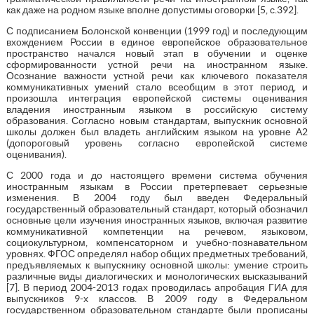
как даже на родном языке вполне допустимы оговорки [5, с.392].
С подписанием Болонской конвенции (1999 год) и последующим
вхождением России в единое европейское образовательное
пространство начался новый этап в обучении и оценке
сформированности устной речи на иностранном языке.
Осознание важности устной речи как ключевого показателя
коммуникативных умений стало всеобщим в этот период, и
произошла интеграция европейской системы оценивания
владения иностранным языком в российскую систему
образования. Согласно новым стандартам, выпускник основной
школы должен был владеть английским языком на уровне А2
(допороговый уровень согласно европейской системе
оценивания).
С 2000 года и до настоящего времени система обучения
иностранным языкам в России претерпевает серьезные
изменения. В 2004 году был введен Федеральный
государственный образовательный стандарт, который обозначил
основные цели изучения иностранных языков, включая развитие
коммуникативной компетенции на речевом, языковом,
социокультурном, компенсаторном и учебно-познавательном
уровнях. ФГОС определял набор общих предметных требований,
предъявляемых к выпускнику основной школы: умение строить
различные виды диалогических и монологических высказываний
[7]. В период 2004-2013 годах проводилась апробация ГИА для
выпускников 9-х классов. В 2009 году в Федеральном
государственном образовательном стандарте были прописаны