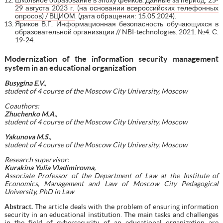
29 августа 2023 г. (на основании всероссийских телефонных
опросов) / ВЦИОМ
. (дата обращения: 15.05.2024).
Яриков В.Г. Информационная безопасность обучающихся в
образовательной организации // NBI-technologies. 2021. №4. С.
19‑24.
Modernization of the information security management
system in an educational organization
Busygina E.V.
,
student of 4 course
of the
Moscow City University, Moscow
Coauthors:
Zhuchenko M.A.
,
student of 4 course of the Moscow City University, Moscow
Yakunova M.S.
,
student of 4 course of the Moscow City University, Moscow
Research supervisor:
Kurakina Yulia Vladimirovna,
Associate Professor of the Department of Law at the Institute of
Economics, Management and Law of Moscow City Pedagogical
University, PhD in Law
Abstract.
The article deals with the problem of ensuring information
security in an educational institution. The main tasks and challenges
in the field of cybersecurity of an educational organization are