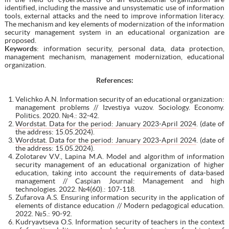
identified, including the massive and unsystematic use of information
tools, external attacks and the need to improve information literacy.
The mechanism and key elements of modernization of the information
security management system in an educational organization are
proposed.
Keywords
: information security, personal data, data protection,
management mechanism, management modernization, educational
organization.
References
:
Velichko A.N. Information security of an educational organization:
management problems // Izvestiya vuzov. Sociology. Economy.
Politics. 2020. №4.: 32-42.
Wordstat. Data for the period: January 2023-April 2024
. (date of
the address: 15.05.2024).
Wordstat. Data for the period: January 2023-April 2024
. (date of
the address: 15.05.2024).
Zolotarev V.V., Lapina M.A. Model and algorithm of information
security management of an educational organization of higher
education, taking into account the requirements of data-based
management // Caspian Journal: Management and high
technologies. 2022. №4(60).: 107-118.
Zufarova A.S. Ensuring information security in the application of
elements of distance education // Modern pedagogical education.
2022. №5.: 90-92.
Kudryavtseva O.S. Information security of teachers in the context