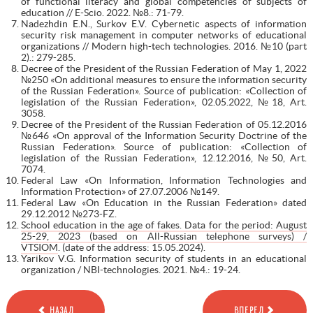
of functional literacy and global competencies of subjects of
education // E-Scio. 2022. №8.: 71-79.
Nadezhdin E.N., Surkov E.V. Cybernetic aspects of information
security risk management in computer networks of educational
organizations // Modern high-tech technologies. 2016. №10 (part
2).: 279-285.
Decree of the President of the Russian Federation of May 1, 2022
№250 «On additional measures to ensure the information security
of the Russian Federation». Source of publication: «Collection of
legislation of the Russian Federation», 02.05.2022, №18, Art.
3058.
Decree of the President of the Russian Federation of 05.12.2016
№646 «On approval of the Information Security Doctrine of the
Russian Federation». Source of publication: «Collection of
legislation of the Russian Federation», 12.12.2016, №50, Art.
7074.
Federal Law «On Information, Information Technologies and
Information Protection» of 27.07.2006 №149.
Federal Law «On Education in the Russian Federation» dated
29.12.2012 №273-FZ.
School education in the age of fakes. Data for the period: August
25-29, 2023 (based on All-Russian telephone surveys) /
VTSIOM
. (date of the address: 15.05.2024).
Yarikov V.G. Information security of students in an educational
organization / NBI-technologies. 2021. №4.: 19-24.
НАЗАД
ВПЕРЕД