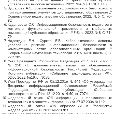
управление и высокие технологии. 2022. №4(60). С. 107-118.
Зуфарова А.С. Обеспечение информационной безопасности
при применении элементов дистанционного образования //
Современное педагогическое образование. 2022. №5. С. 90-
92.
Кудрявцева О.С. Информационная безопасность педагогов в
контексте функциональной грамотности и глобальных
компетенций субъектов образования // E-Scio. 2022. №8. С. 71-
79.
Надеждин Е.Н., Сурков Е.В. Кибернетические аспекты
управления рисками информационной безопасности в
компьютерных сетях образовательных организаций //
Современные наукоемкие технологии. 2016. №10 (часть 2) С.
279-285.
Указ Президента Российской Федерации от 1 мая 2022 г.
№250 «О дополнительных мерах по обеспечению
информационной безопасности Российской Федерации».
Источник публикации: «Собрание законодательства РФ»,
02.05.2022, №18, ст. 3058.
Указ Президента РФ от 05.12.2016 №646 «Об утверждении
Доктрины информационной безопасности Российской
Федерации». Источник публикации: «Собрание
законодательства РФ», 12.12.2016, №50, ст. 7074.
Федеральный закон «Об информации, информационных
технологиях и о защите информации» от 27.07.2006 №149.
Федеральный закон «Об образовании в Российской
Федерации» от 29.12.2012 №273-ФЗ.
Школьное образование в эпоху фейков. Данные за период: 25-