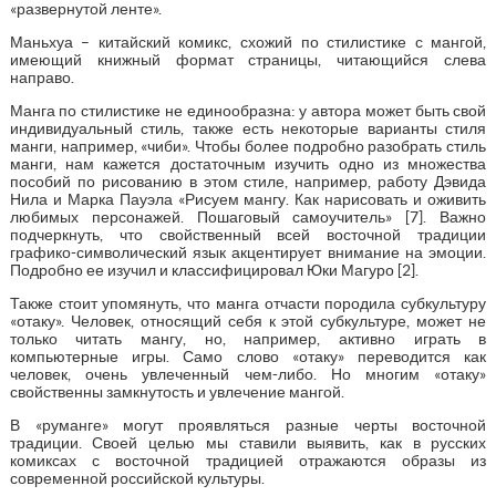
«развернутой ленте».
Маньхуа – китайский комикс, схожий по стилистике с мангой,
имеющий книжный формат страницы, читающийся слева
направо.
Манга по стилистике не единообразна: у автора может быть свой
индивидуальный стиль, также есть некоторые варианты стиля
манги, например, «чиби». Чтобы более подробно разобрать стиль
манги, нам кажется достаточным изучить одно из множества
пособий по рисованию в этом стиле, например, работу Дэвида
Нила и Марка Пауэла «Рисуем мангу. Как нарисовать и оживить
любимых персонажей. Пошаговый самоучитель» [7]. Важно
подчеркнуть, что свойственный всей восточной традиции
графико-символический язык акцентирует внимание на эмоции.
Подробно ее изучил и классифицировал Юки Магуро [2].
Также стоит упомянуть, что манга отчасти породила субкультуру
«отаку». Человек, относящий себя к этой субкультуре, может не
только читать мангу, но, например, активно играть в
компьютерные игры. Само слово «отаку» переводится как
человек, очень увлеченный чем-либо. Но многим «отаку»
свойственны замкнутость и увлечение мангой.
В «руманге» могут проявляться разные черты восточной
традиции. Своей целью мы ставили выявить, как в русских
комиксах с восточной традицией отражаются образы из
современной российской культуры.