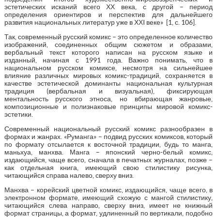
эстетических исканий всего ХХ века, с другой – период
определения ориентиров и перспектив для дальнейшего
развития национальных литератур уже в ХХI веке» [1, с. 106].
Так, современный русский комикс – это определенное количество
изображений, соединенных общим сюжетом и образами,
вербальный текст которого написан на русском языке и
изданный, начиная с 1991 года. Важно понимать, что в
национальном русском комиксе, несмотря на сильнейшее
влияние различных мировых комикс-традиций, сохраняется в
качестве эстетической доминанты национальная культурная
традиция (вербальная и визуальная), фиксирующая
ментальность русского этноса, но вбирающая жанровые,
композиционные и полизнаковые принципы мировой комикс-
эстетики.
Современный национальный русский комикс разнообразен в
формах и жанрах. «Руманга» – подвид русских комиксов, который
по формату отсылается к восточной традиции, будь то манга,
маньхуа, манхва. Манга – японский черно-белый комикс,
издающийся, чаще всего, сначала в печатных журналах, позже –
как отдельная книга, имеющий свою стилистику рисунка,
читающийся справа налево, сверху вниз.
Манхва – корейский цветной комикс, издающийся, чаще всего, в
электронном формате, имеющий схожую с мангой стилистику,
читающийся слева направо, сверху вниз, имеет не книжный
формат страницы, а формат, удлиненный по вертикали, подобно