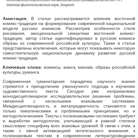
доктор филологических наук, доцент
Аннотация
.
В статье рассматривается влияние восточной
комикс-традиции на формирование современной национальной
модели русских комиксов. Рассмотрев особенности стиля
рисования, эмоциональной семантики восточной комикс-
традиции, автор статьи идентифицировал в русском комиксе
образы из современной российской культуры. Также в статье
представлены исключения, которые могут показывать некоторую
самостоятельную национальную динамику развития русской
комикс-традиции.
Ключевые слова:
комиксы, манга, манхва, образы российской
культуры, руманга.
Современная гуманитарная парадигма научного знания
стремится к преодолению узконаучного подхода к изучению
художественного текста. Сегодня уже неприемлемо
монодисциплинарное исследовательское решение проблемы,
связанной с несколькими знаковыми системами.
Междисциплинарность и метапредметность становятся не
только тематическими и проблемными принципами, но и
методологическими. Тексты с полизнаковыми системами требуют
и выработки методологии, учитывающей в равной степени
смысловую специфику всех знаковых уровней. В связи с этим, а
также с явной активизацией читательского внимания к
полизнаковым текстам в современном литературоведении