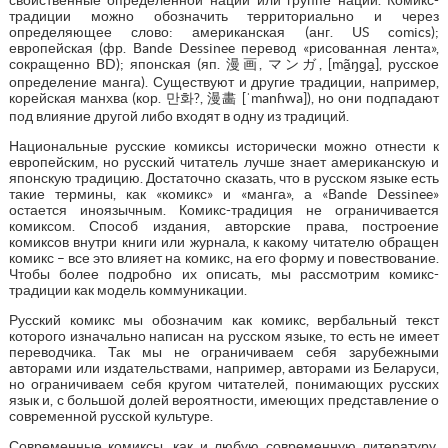
традиции можно обозначить территориально и через
определяющее слово: американская (анг. US comics);
европейская (фр. Bande Dessinee перевод «рисованная лента»,
сокращенно BD); японская (яп. 漫画, マンガ, [mã̠ŋɡa̠], русское
определение манга). Существуют и другие традиции, например,
корейская манхва (кор. 만화?, 漫畵 [ˈmanɦwa]), но они подпадают
под влияние другой либо входят в одну из традиций.
Национальные русские комиксы исторически можно отнести к
европейским, но русский читатель лучше знает американскую и
японскую традицию. Достаточно сказать, что в русском языке есть
такие термины, как «комикс» и «манга», а «Bande Dessinee»
остается иноязычным. Комикс-традиция не ограничивается
комиксом. Способ издания, авторские права, построение
комиксов внутри книги или журнала, к какому читателю обращен
комикс – все это влияет на комикс, на его форму и повествование.
Чтобы более подробно их описать, мы рассмотрим комикс-
традиции как модель коммуникации.
Русский комикс мы обозначим как комикс, вербальный текст
которого изначально написан на русском языке, то есть не имеет
переводчика. Так мы не ограничиваем себя зарубежными
авторами или издательствами, например, авторами из Беларуси,
но ограничиваем себя кругом читателей, понимающих русских
язык и, с большой долей вероятности, имеющих представление о
современной русской культуре.
Современные комиксы, как и любую современную литературу,