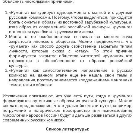
объяснить несколькими причинами:
«Руманга» конкурирует одновременно с мангой и с другими
русскими комиксами. Поэтому, чтобы выделиться, приходится
брать сюжеты и образы из восточной зарубежной культуры, а,
взяв образ из современной российской культуры, «руманга»
становится куда ближе к русским комиксам.
Манга с ее особенностями возникла во многом из-за
закрытости японского общества. Можно предположить, что
«руманга» как способ досуга свойственна закрытым типам
личности, которые схожи с «отаку». По этой причине
формируется закрытое общество читателей «руманги», что
отражается в обособленности от образов российской
культуры.
«Руманга» как самостоятельное направление в русских
комиксах на данном этапе еще не нашла свои темы и
направления, поэтому занимается «подражанием» манге как в
темах, так и в образах.
Исключения показывают, что уже есть пути, когда в «руманге»
формируются аутентичные образы из русской культуры. Можно
сделать предположение, что в дальнейшем эти пути (например,
погружение в историческое пространство или использование
мифологии народов России) будут и дальше развиваться в других
современных русских комиксах.
Список литературы: