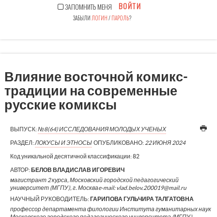
ВОЙТИ
ЗАПОМНИТЬ МЕНЯ
ЗАБЫЛИ
ЛОГИН
/
ПАРОЛЬ
?
Влияние восточной комикс-
традиции на современные
русские комиксы
ВЫПУСК:
№8(64) ИССЛЕДОВАНИЯ МОЛОДЫХ УЧЕНЫХ
РАЗДЕЛ:
ЛОКУСЫ И ЭТНОСЫ
ОПУБЛИКОВАНО:
22 ИЮНЯ 2024
Код уникальной десятичной классификации:
82
АВТОР:
БЕЛОВ ВЛАДИСЛАВ ИГОРЕВИЧ
магистрант 2 курса, Московский городской педагогический
университет (МГПУ), г. Москваe-mail: vlad.belov.200019@mail.ru
НАУЧНЫЙ РУКОВОДИТЕЛЬ:
ГАРИПОВА ГУЛЬЧИРА ТАЛГАТОВНА
профессор департамента филологии Института гуманитарных наук
Московского городского педагогического университета (МГПУ)