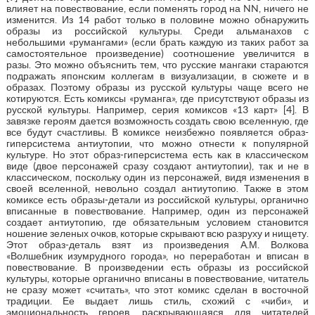
влияет на повествование, если поменять город на NN, ничего не
изменится. Из 14 работ только в половине можно обнаружить
образы из российской культуры. Среди альманахов с
небольшими «румангами» (если брать каждую из таких работ за
самостоятельное произведение) соотношение увеличится в
разы. Это можно объяснить тем, что русские мангаки стараются
подражать японским коллегам в визуализации, в сюжете и в
образах. Поэтому образы из русской культуры чаще всего не
котируются. Есть комиксы «руманга», где присутствуют образы из
русской культуры. Например, серия комиксов «13 карт» [4]. В
завязке героям дается возможность создать свою вселенную, где
все будут счастливы. В комиксе неизбежно появляется образ-
гиперсистема антиутопии, что можно отнести к популярной
культуре. Но этот образ-гиперсистема есть как в классическом
виде (двое персонажей сразу создают антиутопии), так и не в
классическом, поскольку один из персонажей, видя изменения в
своей вселенной, невольно создал антиутопию. Также в этом
комиксе есть образы-детали из российской культуры, органично
вписанные в повествование. Например, один из персонажей
создает антиутопию, где обязательным условием становится
ношение зеленых очков, которые скрывают всю разруху и нищету.
Этот образ-деталь взят из произведения А.М. Волкова
«Волшебник изумрудного города», но переработан и вписан в
повествование. В произведении есть образы из российской
культуры, которые органично вписаны в повествование, читатель
не сразу может «считать», что этот комикс сделан в восточной
традиции. Ее выдает лишь стиль, схожий с «чиби», и
эмоциональность героев, раскрывающаяся для читателей