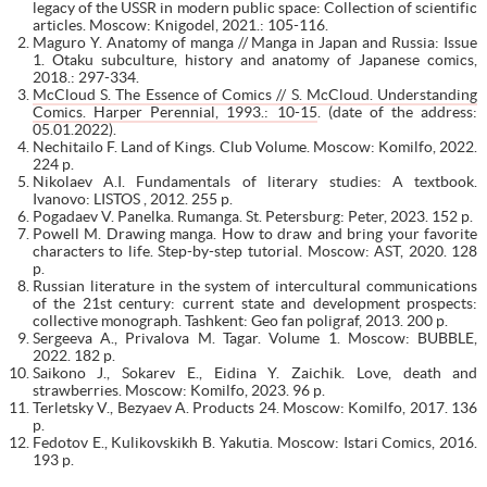
legacy of the USSR in modern public space: Collection of scientific
articles. Moscow: Knigodel, 2021.: 105-116.
Maguro Y. Anatomy of manga // Manga in Japan and Russia: Issue
1. Otaku subculture, history and anatomy of Japanese comics,
2018.: 297-334.
McCloud S. The Essence of Comics // S. McCloud. Understanding
Comics. Harper Perennial, 1993.: 10-15
. (date of the address:
05.01.2022).
Nechitailo F. Land of Kings. Club Volume. Moscow: Komilfo, 2022.
224 p.
Nikolaev A.I. Fundamentals of literary studies: A textbook.
Ivanovo: LISTOS , 2012. 255 p.
Pogadaev V. Panelka. Rumanga. St. Petersburg: Peter, 2023. 152 p.
Powell M. Drawing manga. How to draw and bring your favorite
characters to life. Step-by-step tutorial. Moscow: AST, 2020. 128
p.
Russian literature in the system of intercultural communications
of the 21st century: current state and development prospects:
collective monograph. Tashkent: Geo fan poligraf, 2013. 200 p.
Sergeeva A., Privalova M. Tagar. Volume 1. Moscow: BUBBLE,
2022. 182 p.
Saikono J., Sokarev E., Eidina Y. Zaichik. Love, death and
strawberries. Moscow: Komilfo, 2023. 96 p.
Terletsky V., Bezyaev A. Products 24. Moscow: Komilfo, 2017. 136
p.
Fedotov E., Kulikovskikh B. Yakutia. Moscow: Istari Comics, 2016.
193 p.