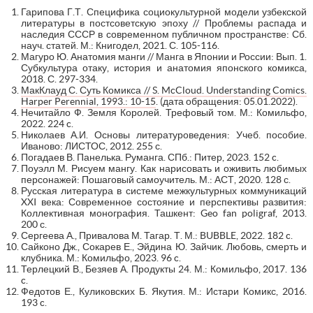
Гарипова Г.Т. Специфика социокультурной модели узбекской
литературы в постсоветскую эпоху // Проблемы распада и
наследия СССР в современном публичном пространстве: Сб.
науч. статей. М.: Книгодел, 2021. С. 105-116.
Магуро Ю. Анатомия манги // Манга в Японии и России: Вып. 1.
Субкультура отаку, история и анатомия японского комикса,
2018. С. 297-334.
МакКлауд С. Суть Комикса // S. McCloud. Understanding Comics.
Harper Perennial, 1993.: 10-15
. (дата обращения: 05.01.2022).
Нечитайло Ф. Земля Королей. Трефовый том. М.: Комильфо,
2022. 224 c.
Николаев А.И. Основы литературоведения: Учеб. пособие.
Иваново: ЛИСТОС, 2012. 255 с.
Погадаев В. Панелька. Руманга. СПб.: Питер, 2023. 152 c.
Поуэлл М. Рисуем мангу. Как нарисовать и оживить любимых
персонажей: Пошаговый самоучитель. М.: АСТ, 2020. 128 с.
Русская литература в системе межкультурных коммуникаций
XXI века: Современное состояние и перспективы развития:
Коллективная монография. Ташкент: Geo fan poligraf, 2013.
200 с.
Сергеева А., Привалова М. Тагар. Т. М.: BUBBLE, 2022. 182 c.
Сайконо Дж., Сокарев Е., Эйдина Ю. Зайчик. Любовь, смерть и
клубника. М.: Комильфо, 2023. 96 c.
Терлецкий В., Безяев А. Продукты 24. М.: Комильфо, 2017. 136
c.
Федотов Е., Куликовских Б. Якутия. М.: Истари Комикс, 2016.
193 c.