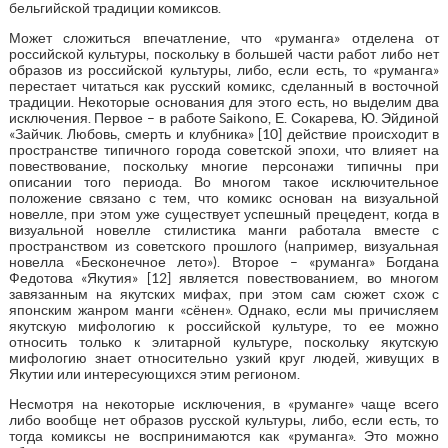
бельгийской традиции комиксов.
Может сложиться впечатление, что «руманга» отделена от
российской культуры, поскольку в большей части работ либо нет
образов из российской культуры, либо, если есть, то «руманга»
перестает читаться как русский комикс, сделанный в восточной
традиции. Некоторые основания для этого есть, но выделим два
исключения. Первое – в работе Saikono, Е. Сокарева, Ю. Эйдиной
«Зайчик. Любовь, смерть и клубника» [10] действие происходит в
пространстве типичного города советской эпохи, что влияет на
повествование, поскольку многие персонажи типичны при
описании того периода. Во многом такое исключительное
положение связано с тем, что комикс основан на визуальной
новелле, при этом уже существует успешный прецедент, когда в
визуальной новелле стилистика манги работала вместе с
пространством из советского прошлого (например, визуальная
новелла «Бесконечное лето»). Второе – «руманга» Богдана
Федотова «Якутия» [12] является повествованием, во многом
завязанным на якутских мифах, при этом сам сюжет схож с
японским жанром манги «сёнен». Однако, если мы причисляем
якутскую мифологию к российской культуре, то ее можно
относить только к элитарной культуре, поскольку якутскую
мифологию знает относительно узкий круг людей, живущих в
Якутии или интересующихся этим регионом.
Несмотря на некоторые исключения, в «руманге» чаще всего
либо вообще нет образов русской культуры, либо, если есть, то
тогда комиксы не воспринимаются как «руманга». Это можно