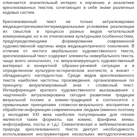
отмечается значительный интерес к изучению и аналитике
креолизованных текстов, сочетающих в себе знаки различных
кодовых систем.
Креолизованный текст не только актуализирован
медиацентричными/интермедиальными условиями реализации
их смыслов в процессе разных видов читательской
коммуникации, но и их этническими культурными особенностями,
предопределяющими формирование современной
художественной картины мира медиацентричного поколения. В
отличие от чистого
вербального
художественного текста,
креолизованный текст содержит элементы невербального текста,
чаще всего
иконичного
, т.е. визуализирующего художественный
материал в конкретной образно-речевой ситуации и в
определенном культурно-историческом контексте, а значит –
обладающего наглядностью. Среди видов креолизованного
текста наиболее частотны произведения, организованные по
принципу: визуализированый знак + словесный текст.
Интерференция краткого художественного высказывания с
«картинкой» актуализирована сегодня развитием традиции
визуальной поэзии и комикс-традицией и соотносится с
привычными принципами словесно-визуального восприятия и
обработки информации современными людьми (именно поэтому
у молодежи ХХI века наиболее популярными для чтения
являются такие форматы, как комикс, фанфики, мемы,
инфографика, посты и т.д.). Семантическая и эмблематическая
природа креолизованного текста диктует необходимость
использования инструментария нескольких методологических