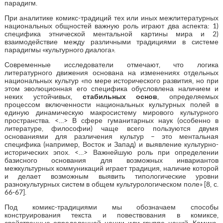
парадигм.
При аналитике комикс-традиций тех или иных межлитературных
национальных общностей важную роль играют два аспекта: 1)
специфика этнической ментальной картины мира и 2)
взаимодействие между различными традициями в системе
парадигмы «культурного диалога».
Современные исследователи отмечают, что логика
литературного движения основана на изменениях отдельных
национальных культур «по мере исторического развития, но при
этом эволюционная его специфика обусловлена наличием и
неких устойчивых,
стабильных основ
, определяемых
процессом включенности национальных культурных полей в
единую динамическую макросистему мирового культурного
пространства. <…> В сфере гуманитарных наук (особенно в
литературе, философии) чаще всего пользуются двумя
основаниями для различения культур – это ментальная
специфика (например, Восток и Запад) и выявление культурно-
исторических эпох. <…> Важнейшую роль при определении
базисного основания для возможных инвариантов
межкультурных коммуникаций играет традиция, наличие которой
и делает возможным выявить типологические уровни
разнокультурных систем в общем культурологическом поле» [8, с.
66-67].
Под комикс-традициями мы обозначаем способы
конструирования текста и повествования в комиксе,
свойственные определенной нации или группе наций. Комикс-