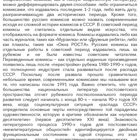
можно дифференцировать двумя способами: либо ограничиться
комиксами, что издавались последние 1-2 года, либо взять дату,
разграничивающую два исторических периода. Кроме того,
большинство русских комиксов можно назвать современными
исходя из сложной истории комиксов в СССР. В советский период
комиксы не считались отдельным видом искусства, что
отображалось на формате комикса. Комиксы издавались либо как
часть журналов, таких как «Мурзилка» или «Дружные ребята», либо
как плакаты, такие как «Окна РОСТА». Русские комиксы как
отдельные работы в советский период издавались лишь за
рубежом и не были известны советским читателям.
Переведенные комиксы – как отдельно изданные произведения
появились лишь после «перестройки» рубежа 1980-1990-х годов,
но полноценно индустрия стала развиваться после распада
СССР. Поскольку после развала прошло сравнительно
небольшое время, современными комиксами мы называем все
те, что написаны после 1991 года. Важно отметить, что «для
большинства национальных литератур постсоветского
пространства отсчет рубежного постколониального периода
развития следует начинать с конца 80-х – начала 90-х годов ХХ
века, когда социокультурная ситуация «распада СССР»
определила основные черты непосредственно той парадигмы
художественности, которую в критике обозначили как «нулевое
десятилетие» (первое десятилетие ХХI века). Знаковость
литературного процесса 1990-х годов для постсоветских
«межлитературных общностей» идентифицируется двойным
функциональным состоянием: с одной стороны, это этап
подведения итогов художественно-мировоззренческих и