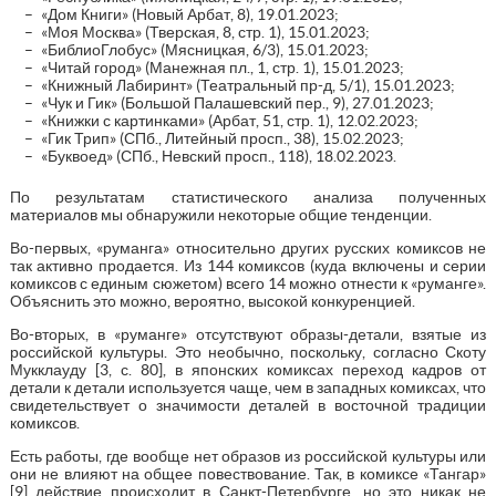
«Дом Книги» (Новый Арбат, 8), 19.01.2023;
«Моя Москва» (Тверская, 8, стр. 1), 15.01.2023;
«БиблиоГлобус» (Мясницкая, 6/3), 15.01.2023;
«Читай город» (Манежная пл., 1, стр. 1), 15.01.2023;
«Книжный Лабиринт» (Театральный пр-д, 5/1), 15.01.2023;
«Чук и Гик» (Большой Палашевский пер., 9), 27.01.2023;
«Книжки с картинками» (Арбат, 51, стр. 1), 12.02.2023;
«Гик Трип» (СПб., Литейный просп., 38), 15.02.2023;
«Буквоед» (СПб., Невский просп., 118), 18.02.2023.
По результатам статистического анализа полученных
материалов мы обнаружили некоторые общие тенденции.
Во-первых, «руманга» относительно других русских комиксов не
так активно продается. Из 144 комиксов (куда включены и серии
комиксов с единым сюжетом) всего 14 можно отнести к «руманге».
Объяснить это можно, вероятно, высокой конкуренцией.
Во-вторых, в «руманге» отсутствуют образы-детали, взятые из
российской культуры. Это необычно, поскольку, согласно Скоту
Мукклауду [3, с. 80], в японских комиксах переход кадров от
детали к детали используется чаще, чем в западных комиксах, что
свидетельствует о значимости деталей в восточной традиции
комиксов.
Есть работы, где вообще нет образов из российской культуры или
они не влияют на общее повествование. Так, в комиксе «Тангар»
[9] действие происходит в Санкт-Петербурге, но это никак не