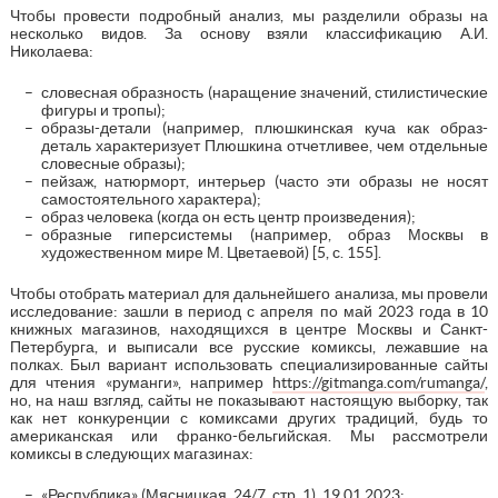
Чтобы провести подробный анализ, мы разделили образы на
несколько видов. За основу взяли классификацию А.И.
Николаева:
словесная образность (наращение значений, стилистические
фигуры и тропы);
образы-детали (например, плюшкинская куча как образ-
деталь характеризует Плюшкина отчетливее, чем отдельные
словесные образы);
пейзаж, натюрморт, интерьер (часто эти образы не носят
самостоятельного характера);
образ человека (когда он есть центр произведения);
образные гиперсистемы (например, образ Москвы в
художественном мире М. Цветаевой) [5, с. 155].
Чтобы отобрать материал для дальнейшего анализа, мы провели
исследование: зашли в период с апреля по май 2023 года в 10
книжных магазинов, находящихся в центре Москвы и Санкт-
Петербурга, и выписали все русские комиксы, лежавшие на
полках. Был вариант использовать специализированные сайты
для чтения «руманги», например
https://gitmanga.com/rumanga/
,
но, на наш взгляд, сайты не показывают настоящую выборку, так
как нет конкуренции с комиксами других традиций, будь то
американская или франко-бельгийская. Мы рассмотрели
комиксы в следующих магазинах:
«Республика» (Мясницкая, 24/7, стр. 1), 19.01.2023;