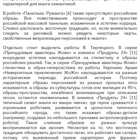
характерной для манги семантикой.
В работе «Панелька: Руманга» [6] также присутствуют российские
образы. Все повествование происходит в пространстве
российской массовой панельки, искаженном в эстетике хоррора.
Сложно распознать восточную традицию, но, если внимательно
следить за рисовкой, можно увидеть некоторые черты,
свойственные визуализации персонажей в «манге».
Отдельно стоит выделить работы В. Терлецкого. В серии
«Причудливые авантюры Жожо» и комиксе «Продукты 24» [11]
инородная эстетика накладывается на стилистику и образы
российских реалий. Так, в серии «Причудливые авантюры Жожо»
стилистика и образ-гиперсистема из работы Хирохико Араки
«Невероятные приключения ЖоЖо» накладываются на разные
исторические периоды российской истории. Поэтому
характерные образы персонажей из разных прошлых эпох
искажаются, а образы из субкультуры готов или милиции из 90-х,
образы-пространства, неизбежно возникающие при описании
эпохи, остаются неизменными. В комиксе «Продукты 24» [11]
типичный сюжет манги из жанра «меха», где герои сражаются с
огромными роботами, развивается в хронотопе типичного
российского города, что также искажает образы-детали
(например, создавая из небольшого прилавка антропоморфного
робота). Такое слияние образов из разных культур
воспринимается как ирония. Несмотря на то, что восточную
традицию обнаружить достаточно легко, это работает как сатира,
потому что выявленный прием характерен для франко-