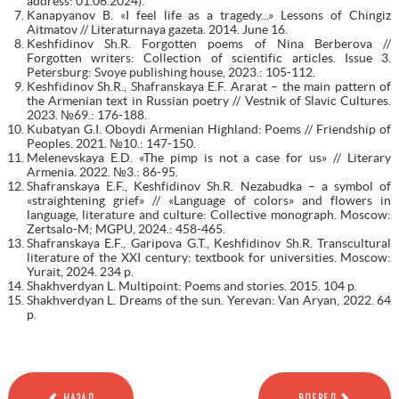
address: 01.06.2024).
Kanapyanov B. «I feel life as a tragedy...» Lessons of Chingiz
Aitmatov // Literaturnaya gazeta. 2014. June 16.
Keshfidinov Sh.R. Forgotten poems of Nina Berberova //
Forgotten writers: Collection of scientific articles. Issue 3.
Petersburg: Svoye publishing house, 2023.: 105-112.
Keshfidinov Sh.R., Shafranskaya E.F. Ararat – the main pattern of
the Armenian text in Russian poetry // Vestnik of Slavic Cultures.
2023. №69.: 176-188.
Kubatyan G.I. Oboydi Armenian Highland: Poems // Friendship of
Peoples. 2021. №10.: 147-150.
Melenevskaya E.D. «The pimp is not a case for us» // Literary
Armenia. 2022. №3.: 86-95.
Shafranskaya E.F., Keshfidinov Sh.R. Nezabudka – a symbol of
«straightening grief» // «Language of colors» and flowers in
language, literature and culture: Collective monograph. Moscow:
Zertsalo-M; MGPU, 2024.: 458-465.
Shafranskaya E.F., Garipova G.T., Keshfidinov Sh.R. Transcultural
literature of the XXI century: textbook for universities. Moscow:
Yurait, 2024. 234 p.
Shakhverdyan L. Multipoint: Poems and stories. 2015. 104 p.
Shakhverdyan L. Dreams of the sun. Yerevan: Van Aryan, 2022. 64
p.
НАЗАД
ВПЕРЕД