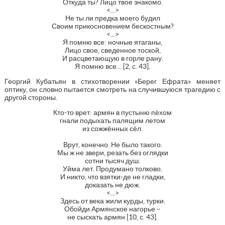
Откуда ты? Лицо твое знакомо.
<...>
Не ты ли предка моего будил
Своим прикосновением бескостным?
<...>
Я помню все: ночные ятаганы,
Лицо свое, сведенное тоской,
И расцветающую в горле рану.
Я помню все… [2, с. 43].
Георгий Кубатьян в стихотворении «Берег Ефрата» меняет
оптику, он словно пытается смотреть на случившуюся трагедию с
другой стороны.
Кто-то врет: армян в пустыню пёхом
гнали подыхать палящим летом
из сожжённых сёл.
Врут, конечно. Не было такого.
Мы ж не звери, резать без оглядки
сотни тысяч душ.
Уйма лет. Продумано толково.
И никто, что взятки-де не гладки,
доказать не дюж.
<...>
Здесь от века жили курды, турки.
Обойди Армянское нагорье –
не сыскать армян [10, с. 43].