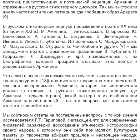
поэтики), присутствующих в поэтической рецепции Армении и
отраженных в русском стихотворном дискурсе. Так, мы выстроили
шкалу частотности таких паттернов, где «победил» образ Арарата
[9].
В русском стихотворном корпусе произведений поэтов ХХ века
(отчасти и XXI в.): М. Амелина, П. Антокольского, В. Брюсова, Ю.
Веселовского, А. Гитовича, Е. Евтушенко, В. Звягинцевой, Р.
Ивнева, В. Инбер, Г. Кубатьяна, И. Лиснянской, О. Мандельштама,
М. Матусовского, Б. Слуцкого, Б. Чичибабина и других [9] – мы
обнаружили поэтов с армянскими фамилиями (Г. Кубатьян, Н.
Габриэлян, Л. Шахвердян и др.), познакомились с их
биографиями, которые прозрачно отсылают этих поэтов к
родовой связи с Арменией.
Что лежит в основе так называемого «русскоязычного» (а точнее –
транскультурного [13]) поэтического творчества этих писателей,
как они воспринимают Армению, которая их историческая
родина (в отличие от русского стихотворного корпуса, где
Армения –
другая
страна), какой паттерн в их изображении
Армении первостепенный – на эти вопросы мы попытаемся
ответить в нашей статье.
Мы соотносим ответы на поставленные вопросы с точкой зрения
исследователя Г.Т. Гариповой, считающей, что для современных
писателей характерно воссоздание этнической историософии
своего народа, к которому они себя причисляют. Культурная
память их творчества вбирает прошлое и настоящее народа,
формируя своеобразную тенденцию – «экзистенциальную