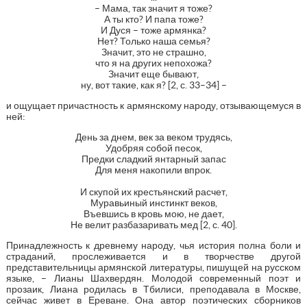
– Мама, так значит я тоже?
А ты кто? И папа тоже?
И Дуся – тоже армянка?
Нет? Только наша семья?
Значит, это не страшно,
что я на других непохожа?
Значит еще бывают,
ну, вот такие, как я? [2, с. 33–34] –
и ощущает причастность к армянскому народу, отзывающемуся в
ней:
День за днем, век за веком трудясь,
Удобряя собой песок,
Предки сладкий янтарный запас
Для меня накопили впрок.
И скупой их крестьянский расчет,
Муравьиный инстинкт веков,
Въевшись в кровь мою, не дает,
Не велит разбазаривать мед [2, с. 40].
Принадлежность к древнему народу, чья история полна боли и
страданий, прослеживается и в творчестве другой
представительницы армянской литературы, пишущей на русском
языке, – Лианы Шахвердян. Молодой современный поэт и
прозаик, Лиана родилась в Тбилиси, преподавала в Москве,
сейчас живет в Ереване. Она автор поэтических сборников