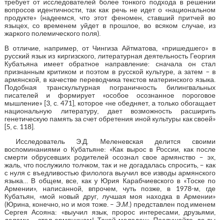
требует от исследователей более тонкого подхода в решении
вопросов идентичности, так как речь не идет о «национальном
продукте» (надеемся, что этот феномен, ставший притчей во
языцех, со временем уйдет в прошлое, во всяком случае, из
жаркого полемического поля).
В отличие, например, от Чингиза Айтматова, «пришедшего» в
русский язык из киргизского, литературная деятельность Георгия
Кубатьяна имеет обратное направление: сначала он стал
признанным критиком и поэтом в русской культуре, а затем – в
армянской, в качестве переводчика текстов материнского языка.
Подобная транскультурная пограничность билингвальных
писателей и формирует «особое осознанное пороговое
мышление» [3, с. 471], которое «не обедняет, а только обогащает
национальную литературу, дает возможность расширить
генетическую память за счет обретения иной культуры как своей»
[5, с. 118].
Исследователь Э.Д. Меленевская делится своими
воспоминаниями о Кубатьяне: «Как вырос в России, как после
смерти обрусевших родителей осознал свое армянство – эх,
жаль, что послужило толчком, так и не догадалась спросить, – как
с нуля с въедливостью филолога выучил все изводы армянского
языка… В общем, все, как у Юрия Карабчиевского в «Тоске по
Армении», написанной, впрочем, чуть позже, в 1978-м, где
Кубатьян, «мой новый друг, лучшая моя находка в Армении»
(Юрина, конечно, но и моя тоже. –
Э.М
.) представлен под именем
Сергея Асояна: «выучил язык, пророс интересами, друзьями,
делами – стал армянином! Такой молодец». Послушайте, да вы