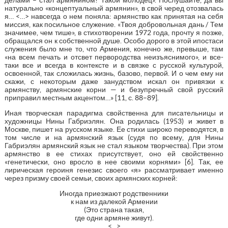
натурально «концептуальный армянин», в свой черед отозвалась
я… <…> навсегда о нем поняла: армянство как принятая на себя
миссия, как посильное служение. «Твоя добровольная дань / Тем
значимее, чем тише», в стихотворении 1972 года, прочту я позже,
обращался он к собственной душе. Особо дорого в этой ипостаси
служения было мне то, что Армения, конечно же, превыше, там
«на всем печать и отсвет первородства неизъяснимого», и все-
таки все и всегда в контексте и в связке с русской культурой,
освоенной, так сложилась жизнь, базово, первой. И о чем ему ни
скажи, с некоторым даже занудством искал он привязки к
армянству, армянские корни — и безупречный свой русский
приправил местным акцентом…» [11, с. 88–89].
Иная творческая парадигма свойственна для писательницы и
художницы Нины Габриэлян. Она родилась (1953) и живет в
Москве, пишет на русском языке. Ее стихи широко переводятся, в
том числе и на армянский язык (судя по всему, для Нины
Габриэлян армянский язык не стал языком творчества). При этом
армянство в ее стихах присутствует, оно ей свойственно
«генетически, оно вросло в нее своими корнями» [6]. Так, ее
лирическая героиня генезис своего «я» рассматривает именно
через призму своей семьи, своих армянских корней:
Иногда приезжают родственники
к нам из далекой Армении
(Это страна такая,
где одни армяне живут).
<...>