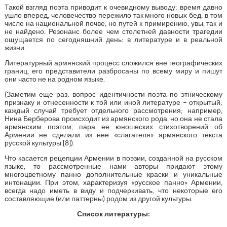
Такой взгляд поэта приводит к очевидному выводу: время давно
ушло вперед, человечество пережило так много новых бед, в том
числе на национальной почве, но путей к примирению, увы, так и
не найдено. Резонанс более чем столетней давности трагедии
ощущается по сегодняшний день: в литературе и в реальной
жизни.
Литературный армянский процесс сложился вне географических
границ, его представители разбросаны по всему миру и пишут
они часто не на родном языке.
(Заметим еще раз: вопрос идентичности поэта по этническому
признаку и отнесенности к той или иной литературе – открытый;
каждый случай требует отдельного рассмотрения; например,
Нина Берберова происходит из армянского рода, но она не стала
армянским поэтом, пара ее юношеских стихотворений об
Армении не сделали из нее «слагателя» армянского текста
русской культуры [8]).
Что касается рецепции Армении в поэзии, созданной на русском
языке, то рассмотренные нами авторы придают этому
многоцветному панно дополнительные краски и уникальные
интонации. При этом, характеризуя «русское панно» Армении,
всегда надо иметь в виду и подчеркивать, что некоторые его
составляющие (или паттерны) родом из другой культуры.
Список литературы: