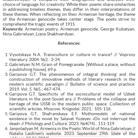
choice of language for creativity. While their poems share similarities
in addressing timeless themes, they differ in their interpretations of
these themes. When reflecting on their Armenian heritage, the theme
of the Armenian genocide takes center stage. The poets strive to
comprehend the tragic events of 1915.
Keywords:
Armenian poetry, Armenian genocide, George Kubatyan,
Nina Gabrielyan, Liana Shakhverdyan.
References:
Vysotskaya N.A. Transculture or culture in trance? // Voprosy
literatury. 2004. №2.: 3-24.
Gabrielyan N.M. Grain of Pomegranate. [Without a place, without
a publishing house]. 69 p.
Garipova G.T. The phenomenon of integral thinking and the
construction of innovative methods of literary research in the
modern scientific paradigm // Bulletin of science and practice.
2019. Vol. 5. №5.: 467-474.
Garipova G.T. Specificity of the sociocultural model of Uzbek
literature in the post-Soviet era // Problems of the collapse and
heritage of the USSR in the modern public space: Collection of
scientific articles. Moscow: Knigodel, 2021.: 105-116.
Garipova G.T., Shafranskaya E.F. Mythomodels of national
existence in the novel by Salavat Yuzeyev «Do not interrupt the
dead» // Philology and Culture. 2023. №4(74).: 111-119.
Janpoladyan M. Armenia in the Poetic World of Nina Gabrielyan //
Natalia Laidinen's website. 2023. September 29th
. (date of the