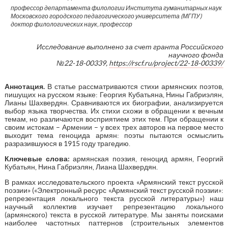
профессор департамента филологии Института гуманитарных наук
Московского городского педагогического университета (МГПУ)
доктор филологических наук, профессор
Исследование выполнено за счет гранта Российского
научного фонда
№22-18-00339,
https://rscf.ru/project/22-18-00339/
Аннотация.
В статье рассматриваются стихи армянских поэтов,
пишущих на русском языке: Георгия Кубатьяна, Нины Габриэлян,
Лианы Шахвердян. Сравниваются их биографии, анализируется
выбор языка творчества. Их стихи схожи в обращении к вечным
темам, но различаются восприятием этих тем. При обращении к
своим истокам – Армении – у всех трех авторов на первое место
выходит тема геноцида армян: поэты пытаются осмыслить
разразившуюся в 1915 году трагедию.
Ключевые слова:
армянская поэзия, геноцид армян, Георгий
Кубатьян, Нина Габриэлян, Лиана Шахвердян.
В рамках исследовательского проекта «Армянский текст русской
поэзии» («Электронный ресурс «Армянский текст русской поэзии»:
репрезентация локального текста русской литературы») наш
научный коллектив изучает репрезентацию локального
(армянского) текста в русской литературе. Мы заняты поисками
наиболее частотных паттернов (строительных элементов