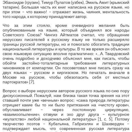
Эбаноидзе (грузин), Тимур Пулатов (узбек), Эмиль Амит (крымский
татарин). Большая часть их книг написана на русском языке, но
при этом – что важно! – отражает жизнь, чаяния, ментальность
того народа, к которому принадлежит автор.
Что за этим стояло, кроме очевидного желания быть
опубликованным на языке, который объединял все народы
Советского Союза? Чингиз Айтматов считал, что обращение
нерусских писателей к русскому языку не только расширяло
границы русской литературы, но и помогало обогатить традиции
национальной литературы и культуры. В то же время он объяснил
свою языковую ситуацию вполне прагматично: «…А. Твардовский
очень подробно и доходчиво объяснил мне, как писать, чтобы
обойти застойно-тоталитарные требования литературных
чиновников от компартии. Он посоветовал мне писать сразу на
двух языках – русском и киргизском. Но печатать вначале в
Москве на русском, чтобы обезопасить себя от местных
партократов» [7].
Вопрос о выборе нерусским автором русского языка по сию пору
дискуссионный. Пожалуй, нам близка такая точка зрения на этот
ставший почти уже «вечным» вопрос: «сама природа литературы
отрицает какие бы то ни было притязания на «чистоту крови»,
обуславливает – через постоянную циркуляцию,
«взаимоопыление», отзвуки и эхо друг друга – культурное
«мулатство» любой национальной литературы» [1, с. 5]. Потому
творчество поэтов – Кубатьяна, Габриэлян и Шахвердян –
подтверждает мысль, что современная русская литература