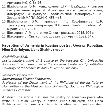
Армения. №3. С. 86-95.
Шафранская Э.Ф., Кешфидинов Ш.Р. Незабудка – символ
«выпрямления горя» // «Язык цветов» и цветы в языке,
литературе и культуре: Коллективная монография. М.:
Зерцало-М; МГПУ, 2024. С. 458-465.
Шафранская Э.Ф., Гарипова Г.Т., Кешфидинов Ш.Р.
Транскультурная литература XXI века: Учеб. пособие. М.:
Юрайт, 2024. 234 с.
Шахвердян Л. Многоточие: Стихи и рассказы. 2015. 104 с.
Шахвердян Л. Сны солнца. Ереван: Ван Арьян, 2022. 64 с.
Reception of Armenia in Russian poetry: Georgy Kubatian,
Nina Gabrielyan, Liana Shakhverdyan
Keshfidinov Sh.R.,
postgraduate student of 1 course of the Moscow City University,
Moscow, intern researcher at the Smolensk Center for Quantitative
Philology of the Smolensk State University, Smolensk
Research supervisor:
Shafranskaya Eleanor Fedorovna
,
Professor of the Department of the Philology of the Institute of
Humanities of the Moscow City University, Doctor of Philological
Sciences, Professor
Abstract
. The article discusses the poetry of Armenian poets who
write in Russian: Georgy Kubatyan, Nina Gabrielyan, and Liana
Shakhverdyan. It compares their biographies and analyzes their