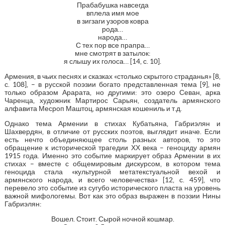
Прабабушка навсегда
вплела имя мое
в зигзаги узоров ковра
рода…
народа…
С тех пор все прапра…
мне смотрят в затылок:
я слышу их голоса… [14, с. 10].
Армения, в чьих песнях и сказках «столько скрытого страданья» [8,
с. 108], – в русской поэзии богато представленная тема [9], не
только образом Арарата, но другими: это озеро Севан, арка
Чаренца, художник Мартирос Сарьян, создатель армянского
алфавита Месроп Маштоц, армянская кошениль и т.д.
Однако тема Армении в стихах Кубатьяна, Габриэлян и
Шахвердян, в отличие от русских поэтов, выглядит иначе. Если
есть нечто объединяющее столь разных авторов, то это
обращение к исторической трагедии ХХ века – геноциду армян
1915 года. Именно это событие маркирует образ Армении в их
стихах – вместе с общемировым дискурсом, в котором тема
геноцида стала «культурной метатекстуальной вехой и
армянского народа, и всего человечества» [12, с. 459], что
перевело это событие из сугубо исторического пласта на уровень
важной мифологемы. Вот как это образ выражен в поэзии Нины
Габриэлян:
Вошел. Стоит. Сырой ночной кошмар.