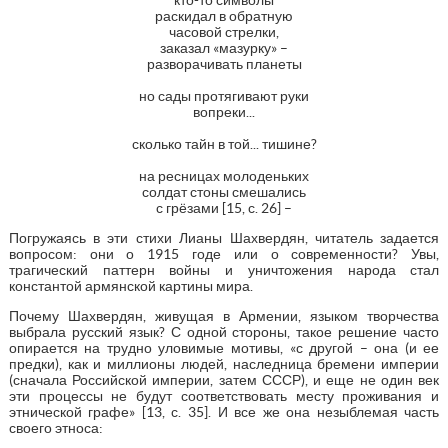
раскидал в обратную
часовой стрелки,
заказал «мазурку» –
разворачивать планеты
но сады протягивают руки
вопреки...
сколько тайн в той... тишине?
на ресницах молоденьких
солдат стоны смешались
с грёзами [15, с. 26] –
Погружаясь в эти стихи Лианы Шахвердян, читатель задается
вопросом: они о 1915 годе или о современности? Увы,
трагический паттерн войны и уничтожения народа стал
константой армянской картины мира.
Почему Шахвердян, живущая в Армении, языком творчества
выбрала русский язык? С одной стороны, такое решение часто
опирается на трудно уловимые мотивы, «с другой – она (и ее
предки), как и миллионы людей, наследница бремени империи
(сначала Российской империи, затем СССР), и еще не один век
эти процессы не будут соответствовать месту проживания и
этнической графе» [13, с. 35]. И все же она незыблемая часть
своего этноса: