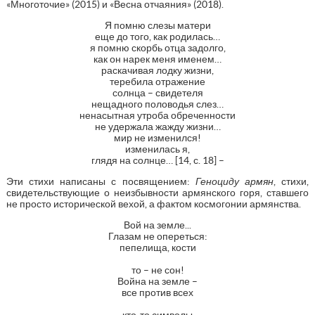
«Многоточие» (2015) и «Весна отчаяния» (2018).
Я помню слезы матери
еще до того, как родилась…
я помню скорбь отца задолго,
как он нарек меня именем…
раскачивая лодку жизни,
теребила отражение
солнца – свидетеля
нещадного половодья слез…
ненасытная утроба обреченности
не удержала жажду жизни…
мир не изменился!
изменилась я,
глядя на солнце… [14, с. 18] –
Эти стихи написаны с посвящением:
Геноциду армян
, стихи,
свидетельствующие о неизбывности армянского горя, ставшего
не просто исторической вехой, а фактом космогонии армянства.
Вой на земле...
Глазам не опереться:
пепелища, кости
то – не сон!
Война на земле –
все против всех
кто-то символы