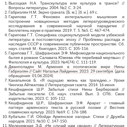
Высоцкая Н.А. Транскультура или культура в трансе? //
Вопросы литературы. 2004. №2. C. 3-24.
Габриэлян Н.М. Зерно граната. [Б. м.]: [б. и.]. 69 с.
Гарипова Г.Т. Феномен интегрального мышления и
построение новационных методик литературоведческого
исследования в современной научной парадигме //
Бюллетень науки и практики. 2019. Т. 5. №5. С. 467-474.
Гарипова Г.Т. Специфика социокультурной модели узбекской
литературы в постсоветскую эпоху // Проблемы распада и
наследия СССР в современном публичном пространстве: Сб.
науч. статей. М.: Книгодел, 2021. С. 105-116.
Гарипова Г.Т., Шафранская Э.Ф. Мифомодели национального
бытия в романе Салавата Юзеева «Не перебивай мертвых» //
Филология и культура. 2023. №4(74). С. 111-119.
Джанполадян М. Армения в поэтическом мире Нины
Габриэлян // Сайт Натальи Лайдинен. 2023. 29 сентября
. (дата
обращения: 01.06.2024).
Канапьянов Б. «Я ощущаю жизнь как трагедию...» Уроки
Чингиза Айтматова // Литературная газета. 2014. 16 июня.
Кешфидинов Ш.Р. Забытые стихи Нины Берберовой //
Забытые писатели: Сб. науч. статей. Вып. 3. СПб.: Свое
издательство, 2023. С. 105-112.
Кешфидинов Ш.Р., Шафранская Э.Ф. Арарат – главный
паттерн армянского текста в русской поэзии // Вестник
славянских культур. 2023. №69. С. 176-188.
Кубатьян Г.И. Обойди Армянское нагорье: Стихи // Дружба
народов. 2021. №10. С. 147-150.
Меленевская Э.Д. «Не случай нам сводня» // Литературная