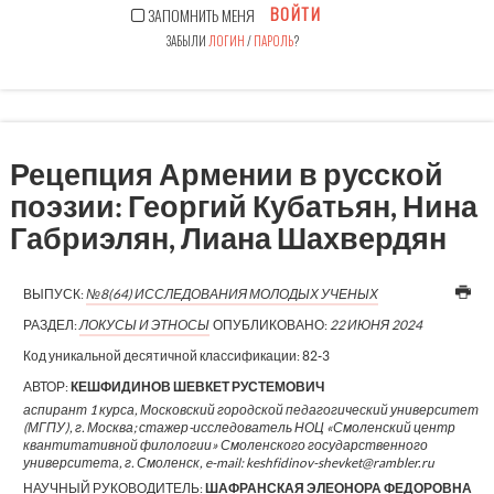
ВОЙТИ
ЗАПОМНИТЬ МЕНЯ
ЗАБЫЛИ
ЛОГИН
/
ПАРОЛЬ
?
Рецепция Армении в русской
поэзии: Георгий Кубатьян, Нина
Габриэлян, Лиана Шахвердян
ВЫПУСК:
№8(64) ИССЛЕДОВАНИЯ МОЛОДЫХ УЧЕНЫХ
РАЗДЕЛ:
ЛОКУСЫ И ЭТНОСЫ
ОПУБЛИКОВАНО:
22 ИЮНЯ 2024
Код уникальной десятичной классификации:
82-3
АВТОР:
КЕШФИДИНОВ ШЕВКЕТ РУСТЕМОВИЧ
аспирант 1 курса, Московский городской педагогический университет
(МГПУ), г. Москва; стажер-исследователь НОЦ «Смоленский центр
квантитативной филологии» Смоленского государственного
университета, г. Смоленск, e-mail: keshfidinov-shevket@rambler.ru
НАУЧНЫЙ РУКОВОДИТЕЛЬ:
ШАФРАНСКАЯ ЭЛЕОНОРА ФЕДОРОВНА