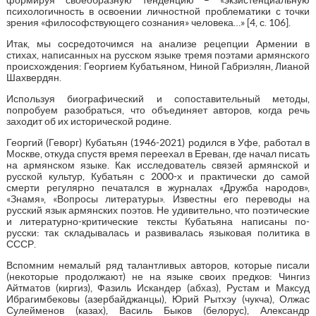
психологичность в освоении личностной проблематики с точки
зрения «философствующего сознания» человека…» [4, с. 106].
Итак, мы сосредоточимся на анализе рецепции Армении в
стихах, написанных на русском языке тремя поэтами армянского
происхождения: Георгием Кубатьяном, Ниной Габриэлян, Лианой
Шахвердян.
Используя биографический и сопоставительный методы,
попробуем разобраться, что объединяет авторов, когда речь
заходит об их исторической родине.
Георгий (Геворг) Кубатьян (1946-2021) родился в Уфе, работал в
Москве, откуда спустя время переехал в Ереван, где начал писать
на армянском языке. Как исследователь связей армянской и
русской культур, Кубатьян с 2000-х и практически до самой
смерти регулярно печатался в журналах «Дружба народов»,
«Знамя», «Вопросы литературы». Известны его переводы на
русский язык армянских поэтов. Не удивительно, что поэтические
и литературно-критические тексты Кубатьяна написаны по-
русски: так складывалась и развивалась языковая политика в
СССР.
Вспомним немалый ряд талантливых авторов, которые писали
(некоторые продолжают) не на языке своих предков: Чингиз
Айтматов (киргиз), Фазиль Искандер (абхаз), Рустам и Максуд
Ибрагимбековы (азербайджанцы), Юрий Рытхэу (чукча), Олжас
Сулейменов (казах), Василь Быков (белорус), Александр