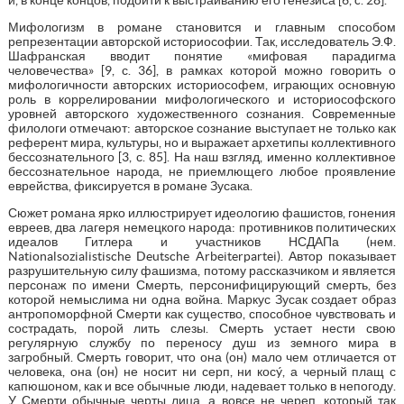
Мифологизм в романе становится и главным способом
репрезентации авторской историософии. Так, исследователь Э.Ф.
Шафранская вводит понятие «мифовая парадигма
человечества» [9, с. 36], в рамках которой можно говорить о
мифологичности авторских историософем, играющих основную
роль в коррелировании мифологического и историософского
уровней авторского художественного сознания. Современные
филологи отмечают: авторское сознание выступает не только как
референт мира, культуры, но и выражает архетипы коллективного
бессознательного [3, с. 85]. На наш взгляд, именно коллективное
бессознательное народа, не приемлющего любое проявление
еврейства, фиксируется в романе Зусака.
Сюжет романа ярко иллюстрирует идеологию фашистов, гонения
евреев, два лагеря немецкого народа: противников политических
идеалов Гитлера и участников НСДАПа (нем.
Nationalsozialistische Deutsche Arbeiterpartei). Автор показывает
разрушительную силу фашизма, потому рассказчиком и является
персонаж по имени Смерть, персонифицирующий смерть, без
которой немыслима ни одна война. Маркус Зусак создает образ
антропоморфной Смерти как существо, способное чувствовать и
сострадать, порой лить слезы. Смерть устает нести свою
регулярную службу по переносу душ из земного мира в
загробный. Смерть говорит, что она (он) мало чем отличается от
человека, она (он) не носит ни серп, ни косý, а черный плащ с
капюшоном, как и все обычные люди, надевает только в непогоду.
У Смерти обычные черты лица, а вовсе не череп, который так