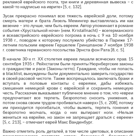
рекламой еврейского поэта, три книги и деревянная вывеска – с
какой-то надписью на иврите» [5, c. 132].
Зусак прекрасно понимал всю тяжесть еврейской доли, потому
смерть матери и брата Лизель Мемингер выставлялась им как
везение – это лучше, чем быть евреем. Автор упоминает в романе
события «Хрустальной ночи» (нем. Kristallnacht) – всегерманского
и всеавстрийского еврейского погрома в ночь с 9 на 10 ноября
1938 г., поводом к которому послужило убийство в Париже 17-
летним польским евреем Гершелем Гриншпаном 7 ноября 1938
г. советника германского посольства Эрнста фон Рата [8, c. 5].
В начале 30-х гг. ХХ столетия евреев лишали всяческих прав. 15
сентября 1935 г. Рейхстагом были приняты Нюрнбергские законы
о гражданстве и расе (Законы гетто). Граждане, чтобы не попасть
в blacklist, вынуждены были документально заверить государство
в своей расовой чистоте. Также воспрещалось заключать браки и
вступать в половые контакты с евреями, дабы избежать
смешения немецкой крови с еврейской и сохранить немецкую
честь. Рассказчик выказывает публичное мнение о том, что «евреи
предпочитают все терпеть. Безропотно сносить унижения, а
потом снова своим трудом пробиваться наверх» [5, c. 208], потому
им приходится прогибаться, чтобы выжить, терпеть гонения и
безропотно молчать, когда о них вытирают ноги. «Нельзя
жениться на еврейке, но закон не запрещает драться с евреем»
[5, c. 213], – отмечает еврей Макс Ванденбург.
Важно отметить роль деталей, в том числе цветовых, в описании
психологического портрета еврея: бесшумный, бесцветный,