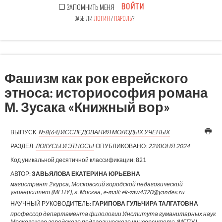
ВОЙТИ
ЗАПОМНИТЬ МЕНЯ
ЗАБЫЛИ
ЛОГИН
/
ПАРОЛЬ
?
Фашизм как рок еврейского
этноса: историософия романа
М. Зусака «Книжный вор»
ВЫПУСК:
№8(64) ИССЛЕДОВАНИЯ МОЛОДЫХ УЧЕНЫХ
РАЗДЕЛ:
ЛОКУСЫ И ЭТНОСЫ
ОПУБЛИКОВАНО:
22 ИЮНЯ 2024
Код уникальной десятичной классификации:
821
АВТОР:
ЗАВЬЯЛОВА ЕКАТЕРИНА ЮРЬЕВНА
магистрант 2 курса, Московский городской педагогический
университет (МГПУ), г. Москва, e-mail: ek-zaw4320@yandex.ru
НАУЧНЫЙ РУКОВОДИТЕЛЬ:
ГАРИПОВА ГУЛЬЧИРА ТАЛГАТОВНА
профессор департамента филологии Института гуманитарных наук
Московского городского педагогического университета (МГПУ)