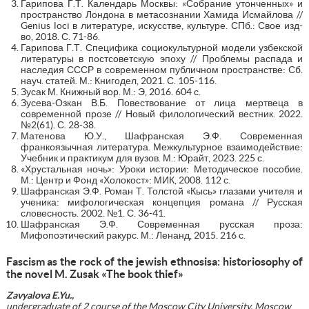
Гарипова Г.Т. Календарь Москвы: «Собрание утонченных» и
пространство Лондона в метасознании Хамида Исмайлова //
Genius loci в литературе, искусстве, культуре. СПб.: Свое изд-
во, 2018. С. 71-86.
Гарипова Г.Т. Специфика социокультурной модели узбекской
литературы в постсоветскую эпоху // Проблемы распада и
наследия СССР в современном публичном пространстве: Сб.
науч. статей. М.: Книгодел, 2021. С. 105-116.
Зусак М. Книжный вор. М.: Э, 2016. 604 с.
Зусева-Озкан В.Б. Повествование от лица мертвеца в
современной прозе // Новый филологический вестник. 2022.
№2(61). С. 28-38.
Матенова Ю.У., Шафранская Э.Ф. Современная
франкоязычная литература. Межкультурное взаимодействие:
Учебник и практикум для вузов. М.: Юрайт, 2023. 225 с.
«Хрустальная ночь»: Уроки истории: Методическое пособие.
М.: Центр и Фонд «Холокост»: МИК, 2008. 112 с.
Шафранская Э.Ф. Роман Т. Толстой «Кысь» глазами учителя и
ученика: мифологическая концепция романа // Русская
словесность. 2002. №1. С. 36-41.
Шафранская Э.Ф. Современная русская проза:
Мифопоэтический ракурс. М.: Ленанд, 2015. 216 с.
Fascism as the rock of the jewish ethnosisa: historiosophy of
the novel M. Zusak «The book thief»
Zavyalova E.Yu.,
undergraduate of 2 course of the Moscow City University, Moscow