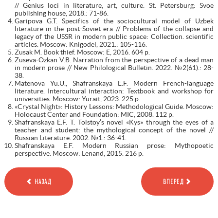
// Genius loci in literature, art, culture. St. Petersburg: Svoe
publishing house, 2018.: 71-86.
Garipova G.T. Specifics of the sociocultural model of Uzbek
literature in the post-Soviet era // Problems of the collapse and
legacy of the USSR in modern public space: Collection. scientific
articles. Moscow: Knigodel, 2021.: 105-116.
Zusak M. Book thief. Moscow: E, 2016. 604 p.
Zuseva-Ozkan V.B. Narration from the perspective of a dead man
in modern prose // New Philological Bulletin. 2022. №2(61).: 28-
38.
Matenova Yu.U., Shafranskaya E.F. Modern French-language
literature. Intercultural interaction: Textbook and workshop for
universities. Moscow: Yurait, 2023. 225 p.
«Crystal Night»: History Lessons: Methodological Guide. Moscow:
Holocaust Center and Foundation: MIC, 2008. 112 p.
Shafranskaya E.F. T. Tolstoy’s novel «Kys» through the eyes of a
teacher and student: the mythological concept of the novel //
Russian Literature. 2002. №1.: 36-41.
Shafranskaya E.F. Modern Russian prose: Mythopoetic
perspective. Moscow: Lenand, 2015. 216 p.
НАЗАД
ВПЕРЕД