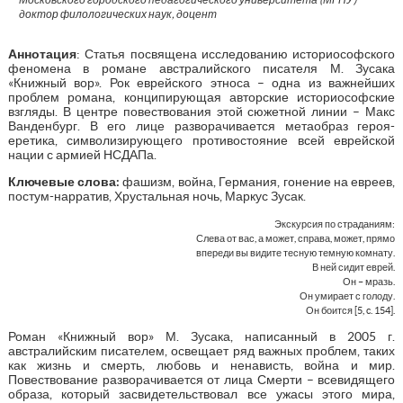
доктор филологических наук, доцент
Аннотация
: Статья посвящена исследованию историософского
феномена в романе австралийского писателя М. Зусака
«Книжный вор». Рок еврейского этноса – одна из важнейших
проблем романа, конципирующая авторские историософские
взгляды. В центре повествования этой сюжетной линии – Макс
Ванденбург. В его лице разворачивается метаобраз героя-
еретика, символизирующего противостояние всей еврейской
нации с армией НСДАПа.
Ключевые слова:
фашизм, война, Германия, гонение на евреев,
постум-нарратив, Хрустальная ночь, Маркус Зусак.
Экскурсия по страданиям:
Слева от вас, а может, справа, может, прямо
впереди вы видите тесную темную комнату.
В ней сидит еврей.
Он – мразь.
Он умирает с голоду.
Он боится [5, c. 154].
Роман «Книжный вор» М. Зусака, написанный в 2005 г.
австралийским писателем, освещает ряд важных проблем, таких
как жизнь и смерть, любовь и ненависть, война и мир.
Повествование разворачивается от лица Смерти – всевидящего
образа, который засвидетельствовал все ужасы этого мира,