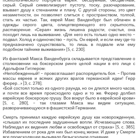
серый. Серый символизирует пустоту, тоску, разочарование,
взывает душу к стенаниям и плачу. С другой стороны, это цвет
незаметности, он позволяет слиться с пространством, толпой,
стать их частью. Так, еврей Макс Ванденбург был облачен в
одежды серого цвета, олицетворяющего его
скрытость
,
растворение
. «Серая» жизнь лишена радости, счастья, она
походит лишь на выживание. «Для него есть только одно место –
подвал. Холод и одиночество – пусть. Он еврей, и если ему где-то
предназначено существовать, то лишь в подвале или ему
подобном тайнике выживания» [5, c. 230].
Из фантазий Макса Ванденбурга складывается представление о
столкновении на боксерском ринге целой нации в его лице с
Адольфом Гитлером:
«Непобежденный! – провозглашает распорядитель боя. – Против
массы евреев и всяких других врагов германской идеи! Герр
фюрер…» [3, c. 278];
«Бой состоял только из одного раунда, но он длился много часов,
и почти все время происходило одно и то же. Фюрер долбил
еврейскую боксерскую грушу. Все вокруг было в еврейской крови»
[5, c. 280], – так глазами Макса мы видим ситуацию,
разворачивающуюся в фашистcкой Германии.
Смерть принимал каждую еврейскую душу как новорожденную,
«слышал их последние задушенные вопли. Исчезающие слова.
Наблюдал их видения любви и освобождал от страха» [5, c. 385].
Избавлением от рока для них был конец жизни. И даже у Смерти
все происходящее вызывало безысходное отчаяние.