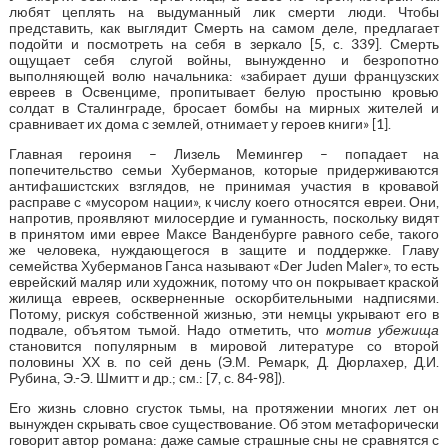
любят цеплять на выдуманный лик смерти люди. Чтобы
представить, как выглядит Смерть на самом деле, предлагает
подойти и посмотреть на себя в зеркало [5, c. 339]. Смерть
ощущает себя слугой войны, вынужденно и безропотно
выполняющей волю начальника: «забирает души французских
евреев в Освенциме, пропитывает белую простыню кровью
солдат в Сталинграде, бросает бомбы на мирных жителей и
сравнивает их дома с землей, отнимает у героев книги» [1].
Главная героиня – Лизель Мемингер – попадает на
попечительство семьи Хуберманов, которые придерживаются
антифашистских взглядов, не принимая участия в кровавой
расправе с «мусором нации», к числу коего относятся евреи. Они,
напротив, проявляют милосердие и гуманность, поскольку видят
в принятом ими еврее Максе Ванденбурге равного себе, такого
же человека, нуждающегося в защите и поддержке. Главу
семейства Хуберманов Ганса называют «Der Juden Maler», то есть
еврейский маляр или художник, потому что он покрывает краской
жилища евреев, оскверненные оскорбительными надписями.
Потому, рискуя собственной жизнью, эти немцы укрывают его в
подвале, объятом тьмой. Надо отметить, что
мотив убежища
становится популярным в мировой литературе со второй
половины ХХ в. по сей день (Э.М. Ремарк, Д. Дюрлахер, Д.И.
Рубина, Э.-Э. Шмитт и др.; см.: [7, с. 84-98]).
Его жизнь словно сгусток тьмы, на протяжении многих лет он
вынужден скрывать свое существование. Об этом метафорически
говорит автор романа: даже самые страшные сны не сравнятся с