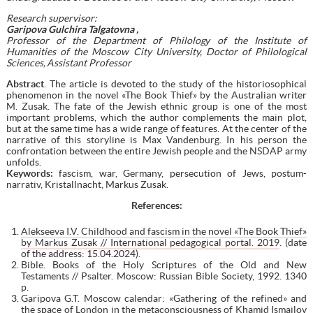
Research supervisor:
Garipova Gulchira Talgatovna ,
Professor of the Department of Philolog
у
of the Institute of
Humanities of the Moscow City University, Doctor of Philological
Sciences, Аssistant Professor
Abstract
. The article is devoted to the study of the historiosophical
phenomenon in the novel «The Book Thief» by the Australian writer
M. Zusak. The fate of the Jewish ethnic group is one of the most
important problems, which the author complements the main plot,
but at the same time has a wide range of features. At the center of the
narrative of this storyline is Max Vandenburg. In his person the
confrontation between the entire Jewish people and the NSDAP army
unfolds.
Keywords:
fascism, war, Germany, persecution of Jews, postum-
narrativ, Kristallnacht, Markus Zusak.
References:
Alekseeva I.V. Childhood and fascism in the novel «The Book Thief»
by Markus Zusak // International pedagogical portal. 2019
. (date
of the address: 15.04.2024).
Bible. Books of the Holy Scriptures of the Old and New
Testaments // Psalter. Moscow: Russian Bible Society, 1992. 1340
p.
Garipova G.T. Moscow calendar: «Gathering of the refined» and
the space of London in the metaconsciousness of Khamid Ismailov