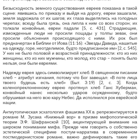
Безысходность земного существования евреев показана в такой
сцене: явившись по приказу и выйдя на дорогу, евреи зашагали,
земля задрожала от их шагов; их глаза выделялись на голодных
черепах; всюду была грязь, она липла к ним со всех сторон; их
толкали конвойные, евреи падали [5, c. 431]. Страдающие,
изможденные люди не просили пощады у толпы зевак, они
просили объяснения происходящего с ними. Их рок был
предначертан в Библии от Иова (11:16): «Звезды Давида, нашитые
на одежду, горе, неотделимое, будто предписанное им» [2, c. 545].
У них не было половой и возрастной принадлежности: кто из них
женщины, кто из них мужчины, кто молод, кто стар – понять было
нельзя, они были евреями.
Надежду еврея здесь символизирует хлеб. В священном писании
хлеб – атрибут изгнания, потому что Бог завещал: «В поте лица
твоего будешь есть хлеб» (Быт. 3:19) [2, c. 3]. Когда
коленопреклоненному еврею протянул хлеб Ганс Хуберман,
конвойный нанес несколько ударов осужденному, будто
обрушивая на него всю кару Небес. Да исполнился рок еврейской
нации.
Антиутопическая эсхатология фашизма ХХ в. репрезентируется в
романе М. Зусака «Книжный вор» в призме мифопоэтической
теории Э.Ф. Шафранской [10], акцентирующей внимание на
широком понимании мифа. Прежде чем говорить о собственно
эстетической специфике постум-нарратива в современном
постмодернистском романе, важно дефинировать такие его