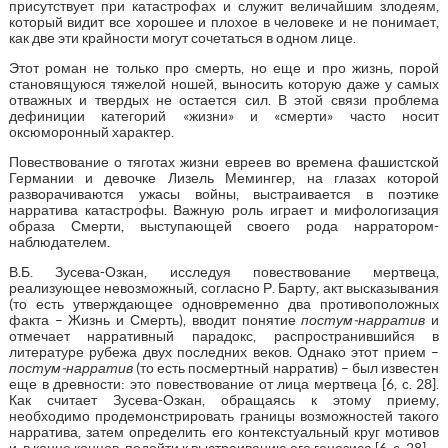
присутствует при катастрофах и служит величайшим злодеям,
который видит все хорошее и плохое в человеке и не понимает,
как две эти крайности могут сочетаться в одном лице.
Этот роман не только про смерть, но еще и про жизнь, порой
становящуюся тяжелой ношей, выносить которую даже у самых
отважных и твердых не остается сил. В этой связи проблема
дефиниции категорий «жизни» и «смерти» часто носит
оксюморонный характер.
Повествование о тяготах жизни евреев во времена фашистской
Германии и девочке Лизель Мемингер, на глазах которой
разворачиваются ужасы войны, выстраивается в поэтике
нарратива катастрофы. Важную роль играет и мифологизация
образа Смерти, выступающей своего рода нарратором-
наблюдателем.
В.Б. Зусева-Озкан, исследуя повествование мертвеца,
реализующее невозможный, согласно Р. Барту, акт высказывания
(то есть утверждающее одновременно два противоположных
факта – Жизнь и Смерть), вводит понятие
постум-нарратив
и
отмечает нарративный парадокс, распространившийся в
литературе рубежа двух последних веков. Однако этот прием –
постум-нарратив
(то есть посмертный нарратив) – был известен
еще в древности: это повествование от лица мертвеца [6, c. 28].
Как считает Зусева-Озкан, обращаясь к этому приему,
необходимо продемонстрировать границы возможностей такого
нарратива, затем определить его контекстуальный круг мотивов
и, в конце концов, подойти к выстраиванию его генезиса [6, c. 28].