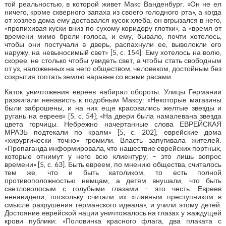
той реальностью, в которой живет Макс Ванденбург. «Он не ел
ничего, кроме скверного запаха из своего голодного рта», а когда
от хозяев дома ему доставался кусок хлеба, он вгрызался в него,
«пропихивая куски вниз по сухому коридору глотки», а «время от
времени мимо брели голоса, и ему, бывало, почти хотелось,
чтобы они постучали в дверь, распахнули ее, выволокли его
наружу, на невыносимый свет» [5, c. 154]. Ему хотелось на волю,
скорее, не столько чтобы увидеть свет, а чтобы стать свободным
от уз, наложенных на него обществом, человеком, достойным без
сокрытия топтать землю наравне со всеми расами.
Каток уничтожения евреев набирал обороты. Улицы Германии
разжигали ненависть к подобным Максу: «Некоторые магазины
были заброшены, и на них еще красовались желтые звезды и
ругань на евреев» [5, c. 54]; «На двери была намалевана звезда
цвета горчицы. Небрежно начертанные слова ЕВРЕЙСКАЯ
МРАЗЬ подтекали по краям» [5, c. 202]; еврейские дома
«хирургически точно» громили. Власть запугивала жителей:
«Пропаганда информировала, что нашествие еврейских портных,
которые отнимут у него всю клиентуру, – это лишь вопрос
времени» [5, c. 63]. Быть евреем, по мнению общества, считалось
тем же, что и быть католиком, то есть полной
противоположностью немцам, а детям внушали, что быть
светловолосым с голубыми глазами – это честь. Евреев
ненавидели, поскольку считали их «главным преступником в
смысле разрушения германского идеала», и учили этому детей.
Достояние еврейской нации уничтожалось на глазах у жаждущей
крови публики: «Половинка красного флага, два плаката с