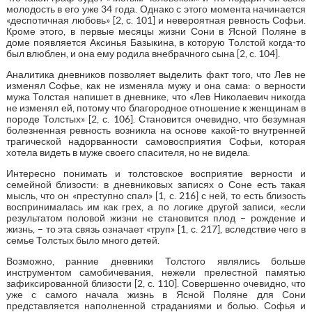
молодость в его уже 34 года. Однако с этого момента начинается
«деспотичная любовь» [2, с. 101] и невероятная ревность Софьи.
Кроме этого, в первые месяцы жизни Сони в Ясной Поляне в
доме появляется Аксинья Базыкина, в которую Толстой когда-то
был влюблен, и она ему родила внебрачного сына [2, с. 104].
Аналитика дневников позволяет выделить факт того, что Лев не
изменял Софье, как не изменяла мужу и она сама: о верности
мужа Толстая напишет в дневнике, что «Лев Николаевич никогда
не изменял ей, потому что благородное отношение к женщинам в
породе Толстых» [2, с. 106]. Становится очевидно, что безумная
болезненная ревность возникла на основе какой-то внутренней
трагической надорванности самовосприятия Софьи, которая
хотела видеть в муже своего спасителя, но не видела.
Интересно понимать и толстовское восприятие верности и
семейной близости: в дневниковых записях о Соне есть такая
мысль, что он «преступно спал» [1, с. 216] с ней, то есть близость
воспринималась им как грех, а по логике другой записи, «если
результатом половой жизни не становится плод – рождение и
жизнь, – то эта связь означает «труп» [1, с. 217], вследствие чего в
семье Толстых было много детей.
Возможно, ранние дневники Толстого являлись больше
инструментом самобичевания, нежели прелестной памятью
зафиксированной близости [2, с. 110]. Совершенно очевидно, что
уже с самого начала жизнь в Ясной Поляне для Сони
представляется наполненной страданиями и болью. Софья и