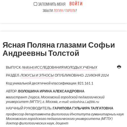
ВОЙТИ
ЗАПОМНИТЬ МЕНЯ
ЗАБЫЛИ
ЛОГИН
/
ПАРОЛЬ
?
Ясная Поляна глазами Софьи
Андреевны Толстой
ВЫПУСК:
№8(64) ИССЛЕДОВАНИЯ МОЛОДЫХ УЧЕНЫХ
РАЗДЕЛ:
ЛОКУСЫ И ЭТНОСЫ
ОПУБЛИКОВАНО:
22 ИЮНЯ 2024
Код уникальной десятичной классификации:
821.161.1
АВТОР:
ВОЛОШИНА ИРИНА АЛЕКСАНДРОВНА
магистрант 2 курса, Московский городской педагогический
университет (МГПУ), г. Москва, e-mail: voloshina.i.a@bk.ru
НАУЧНЫЙ РУКОВОДИТЕЛЬ:
ГАРИПОВА ГУЛЬЧИРА ТАЛГАТОВНА
профессор департамента филологии Института гуманитарныъ наук
Московского городского педагогического университета (МГПУ)
доктор филологических наук, доцент