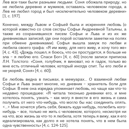
Лев все-таки были разными людьми: Соня обожала природу, но
не любила деревню и мужиков, оставаясь человеком города, а
Лев не любил город и был «исключительно человеком деревни»
[1, с. 197].
Конечно, между Львом и Софьей была и искренняя любовь (о
которой известно со слов сестры Софьи Андреевной Татьяны, а
также из сохранившихся писем Софьи и Льва и из их же
дневниковых записей, где они порой оставляли заметки на полях
при обмене дневниками). Софья вышла замуж по любви и
любила своего графа: «Я им живу, для него живу, и хочу того же»
[4, с. 43]; «Дождь пошел, я боюсь, что он простудится, я больше не
зла – я люблю его. Спаси Бог» [4, с. 60] (после записи приписка
Л.Н. Толстого: «Соня, голубчик, я виноват, но я гадок, только во
мне есть отличный человек, который иногда спит. Ты его люби и
не укоряй, Соня» [4, с. 60]).
Ее любовь видна в письмах, в мемуарах... О взаимной любви
Софьи и Льва знают многие, но дневник – хранитель боли для
Софьи. В нем она изредка упоминает любовь, но чаще как что-то
недавно прошедшее: «Я читала тихонько дневники его, и мне
хотелось понять, узнать – как могу я внести в его жизнь и сама
получить от него что-нибудь, что могло бы нас соединить опять.
<...> Мне хочется убить себя, бежать куда-нибудь, полюбить кого-
нибудь – все, только не жить с человеком, которого, несмотря ни
на что, всю жизнь за что-то я любила, хотя теперь я вижу, как я его
идеализировала, как долго я не хотела понять, что в нем была
одна чувственность» [4, с. 124-125].