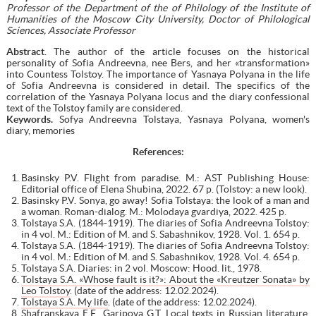
Professor of the Department of the of Philology of the Institute of
Humanities of the Moscow City University, Doctor of Philological
Sciences, Associate Professor
Abstract
. The author of the article focuses on the historical
personality of Sofia Andreevna, nee Bers, and her «transformation»
into Countess Tolstoy. The importance of Yasnaya Polyana in the life
of Sofia Andreevna is considered in detail. The specifics of the
correlation of the Yasnaya Polyana locus and the diary confessional
text of the Tolstoy family are considered.
Keywords.
Sofya Andreevna Tolstaya, Yasnaya Polyana, women's
diary, memories
References:
Basinsky P.V. Flight from paradise. M.: AST Publishing House:
Editorial office of Elena Shubina, 2022. 67 p. (Tolstoy: a new look).
Basinsky P.V. Sonya, go away! Sofia Tolstaya: the look of a man and
a woman. Roman-dialog. M.: Molodaya gvardiya, 2022. 425 p.
Tolstaya S.A. (1844-1919). The diaries of Sofia Andreevna Tolstoy:
in 4 vol. M.: Edition of M. and S. Sabashnikov, 1928. Vol. 1. 654 р.
Tolstaya S.A. (1844-1919). The diaries of Sofia Andreevna Tolstoy:
in 4 vol. M.: Edition of M. and S. Sabashnikov, 1928. Vol. 4. 654 р.
Tolstaya S.A. Diaries: in 2 vol. Moscow: Hood. lit., 1978.
Tolstaya S.A. «Whose fault is it?»: About the «Kreutzer Sonata» by
Leo Tolstoy
. (date of the address: 12.02.2024).
Tolstaya S.A. My life
. (date of the address: 12.02.2024).
Shafranskaya E.F., Garipova G.T. Local texts in Russian literature.