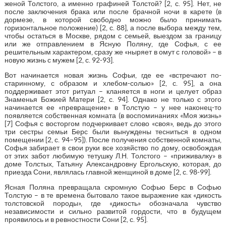
женой Толстого, а именно графиней Толстой? [2, с. 95]. Нет, не
после заключения брака или после брачной ночи в карете (в
дормезе, в которой свободно можно было принимать
горизонтальное положение) [2, с. 88], а после выбора между тем,
чтобы остаться в Москве, рядом с семьей, выездом за границу
или же отправлением в Ясную Поляну, где Софья, с ее
решительным характером, сразу же «ныряет в омут с головой» – в
новую жизнь с мужем [2, с. 92-93].
Вот начинается новая жизнь Софьи, где ее «встречают по-
старинному, с образом и хлебом-солью» [2, с. 95], а она
поддерживает этот ритуал – кланяется в ноги и целует образ
Знаменья Божией Матери [2, с. 94]. Однако не только с этого
начинается ее «превращение» в Толстую – у нее наконец-то
появляется собственная комната (в воспоминаниях «Моя жизнь»
[7] Софья с восторгом подчеркивает слово «своя», ведь до этого
три сестры семьи Берс были вынуждены тесниться в одном
помещении [2, с. 94–95]). После получения собственной комнаты,
Софья забирает в свои руки все хозяйство по дому, освобождая
от этих забот любимую тетушку Л.Н. Толстого – «приживалку» в
доме Толстых, Татьяну Александровну Ергольскую, которая, до
приезда Сони, являлась главной женщиной в доме [2, с. 98-99].
Ясная Поляна превращала скромную Софью Берс в Софью
Толстую – в те времена бытовало такое выражение как «дикость
толстовской породы», где «дикость» обозначала чувство
независимости и сильно развитой гордости, что в будущем
проявилось и в ревностности Сони [2, с. 95].