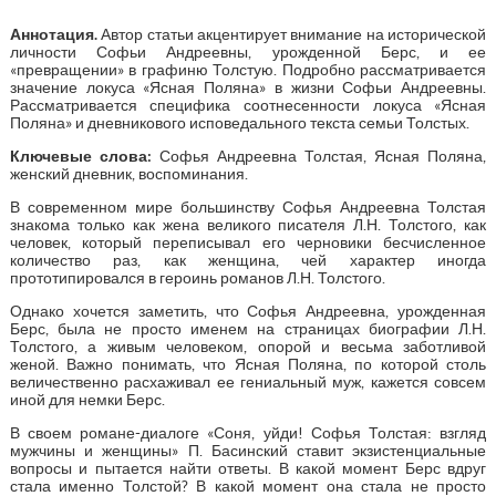
Аннотация
.
Автор статьи акцентирует внимание на исторической
личности Софьи Андреевны, урожденной Берс, и ее
«превращении» в графиню Толстую. Подробно рассматривается
значение локуса «Ясная Поляна» в жизни Софьи Андреевны.
Рассматривается специфика соотнесенности локуса «Ясная
Поляна» и дневникового исповедального текста семьи Толстых.
Ключевые слова:
Софья Андреевна Толстая, Ясная Поляна,
женский дневник, воспоминания.
В современном мире большинству Софья Андреевна Толстая
знакома только как жена великого писателя Л.Н. Толстого, как
человек, который переписывал его черновики бесчисленное
количество раз, как женщина, чей характер иногда
прототипировался в героинь романов Л.Н. Толстого.
Однако хочется заметить, что Софья Андреевна, урожденная
Берс, была не просто именем на страницах биографии Л.Н.
Толстого, а живым человеком, опорой и весьма заботливой
женой. Важно понимать, что Ясная Поляна, по которой столь
величественно расхаживал ее гениальный муж, кажется совсем
иной для немки Берс.
В своем романе-диалоге «Соня, уйди! Софья Толстая: взгляд
мужчины и женщины» П. Басинский ставит экзистенциальные
вопросы и пытается найти ответы. В какой момент Берс вдруг
стала именно Толстой? В какой момент она стала не просто