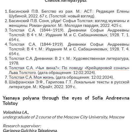
Список литературы:
Басинский П.В. Бегство из рая. М.: АСТ: Редакция Елены
Шубиной, 2022. 67 с. (Толстой: новый взгляд).
Басинский П.В. Соня, уйди! Софья Толстая: взгляд мужчины и
женщины. Роман-диалог. М.: Молодая гвардия, 2022. 425 с.
Толстая С.А. (1844–1919). Дневники Софьи Андреевны
Толстой: В 4 т. М.: Издание М. и С. Сабашниковых, 1928. Т. 1.
654 с.
Толстая С.А. (1844-1919). Дневники Софьи Андреевны
Толстой: В 4 т. М.: Издание М. и С. Сабашниковых, 1928. Т. 4.
654 с.
Толстая С.А. Дневники: В 2 т. М.: Художественная литература,
1978.
Толстая С.А. «Чья вина?»: По поводу «Крейцеровой сонаты»
Льва Толстого
. (дата обращения: 12.02.2024).
Толстая С.А. Моя жизнь
. (дата обращения: 12.02.2024).
Шафранская Э.Ф., Гарипова Г.Т. Локальные тексты в русской
литературе. М.: Юрайт, 2022. 109 с.
Yasnaya polyana through the eyes of Sofia Andreevna
Tolstoy
Voloshina I.A.,
undergraduate of 2 course of the Moscow City University, Moscow
Research supervisor:
Garipova Gulchira Talgatovna
,