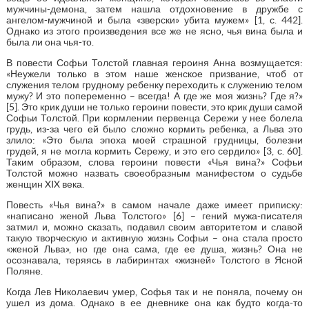
мужчины-демона, затем нашла отдохновение в дружбе с
ангелом-мужчиной и была «зверски» убита мужем» [1, с. 442].
Однако из этого произведения все же не ясно, чья вина была и
была ли она чья-то.
В повести Софьи Толстой главная героиня Анна возмущается:
«Неужели только в этом наше женское призвание, чтоб от
служения телом грудному ребенку переходить к служению телом
мужу? И это попеременно – всегда! А где же моя жизнь? Где я?»
[5]. Это крик души не только героини повести, это крик души самой
Софьи Толстой. При кормлении первенца Сережи у нее болела
грудь, из-за чего ей было сложно кормить ребенка, а Льва это
злило: «Это была эпоха моей страшной грудницы, болезни
грудей, я не могла кормить Сережу, и это его сердило» [3, с. 60].
Таким образом, слова героини повести «Чья вина?» Софьи
Толстой можно назвать своеобразным манифестом о судьбе
женщин XIX века.
Повесть «Чья вина?» в самом начале даже имеет приписку:
«написано женой Льва Толстого» [6] – гений мужа-писателя
затмил и, можно сказать, подавил своим авторитетом и славой
такую творческую и активную жизнь Софьи – она стала просто
«женой Льва», но где она сама, где ее душа, жизнь? Она не
осознавала, теряясь в лабиринтах «жизней» Толстого в Ясной
Поляне.
Когда Лев Николаевич умер, Софья так и не поняла, почему он
ушел из дома. Однако в ее дневнике она как будто когда-то