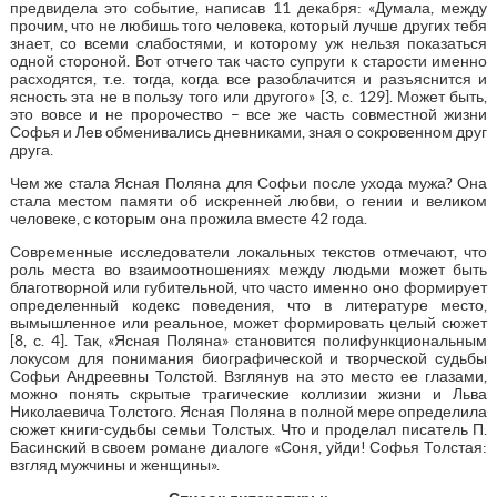
предвидела это событие, написав 11 декабря: «Думала, между
прочим, что не любишь того человека, который лучше других тебя
знает, со всеми слабостями, и которому уж нельзя показаться
одной стороной. Вот отчего так часто супруги к старости именно
расходятся, т.е. тогда, когда все разоблачится и разъяснится и
ясность эта не в пользу того или другого» [3, с. 129]. Может быть,
это вовсе и не пророчество – все же часть совместной жизни
Софья и Лев обменивались дневниками, зная о сокровенном друг
друга.
Чем же стала Ясная Поляна для Софьи после ухода мужа? Она
стала местом памяти об искренней любви, о гении и великом
человеке, с которым она прожила вместе 42 года.
Современные исследователи локальных текстов отмечают, что
роль места во взаимоотношениях между людьми может быть
благотворной или губительной, что часто именно оно формирует
определенный кодекс поведения, что в литературе место,
вымышленное или реальное, может формировать целый сюжет
[8, с. 4]. Так, «Ясная Поляна» становится полифункциональным
локусом для понимания биографической и творческой судьбы
Софьи Андреевны Толстой. Взглянув на это место ее глазами,
можно понять скрытые трагические коллизии жизни и Льва
Николаевича Толстого. Ясная Поляна в полной мере определила
сюжет книги-судьбы семьи Толстых. Что и проделал писатель П.
Басинский в своем романе диалоге «Соня, уйди! Софья Толстая:
взгляд мужчины и женщины».