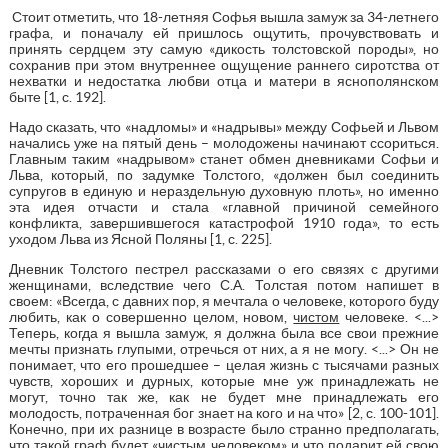
Стоит отметить, что 18-летняя Софья вышла замуж за 34-летнего
графа, и поначалу ей пришлось ощутить, прочувствовать и
принять сердцем эту самую «дикость толстовской породы», но
сохранив при этом внутреннее ощущение раннего сиротства от
нехватки и недостатка любви отца и матери в яснополянском
быте [1, с. 192].
Надо сказать, что «надломы» и «надрывы» между Софьей и Львом
начались уже на пятый день – молодожены начинают ссориться.
Главным таким «надрывом» станет обмен дневниками Софьи и
Льва, который, по задумке Толстого, «должен был соединить
супругов в единую и нераздельную духовную плоть», но именно
эта идея отчасти и стала «главной причиной семейного
конфликта, завершившегося катастрофой 1910 года», то есть
уходом Льва из Ясной Поляны [1, с. 225].
Дневник Толстого пестрел рассказами о его связях с другими
женщинами, вследствие чего С.А. Толстая потом напишет в
своем: «Всегда, с давних пор, я мечтала о человеке, которого буду
любить, как о совершенно целом, новом,
чистом
человеке. <...>
Теперь, когда я вышла замуж, я должна была все свои прежние
мечты признать глупыми, отречься от них, а я не могу. <...> Он не
понимает, что его прошедшее – целая жизнь с тысячами разных
чувств, хороших и дурных, которые мне уж принадлежать не
могут, точно так же, как не будет мне принадлежать его
молодость, потраченная бог знает на кого и на что» [2, с. 100-101].
Конечно, при их разнице в возрасте было странно предполагать,
что такой граф будет «чистым человеком» и что подарит ей свою