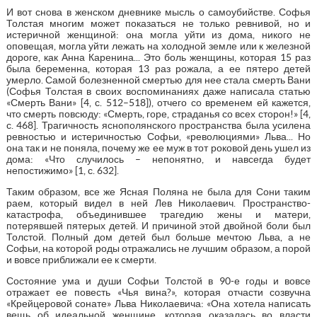
И вот снова в женском дневнике мысль о самоубийстве. Софья
Толстая многим может показаться не только ревнивой, но и
истеричной женщиной: она могла уйти из дома, никого не
оповещая, могла уйти лежать на холодной земле или к железной
дороге, как Анна Каренина... Это боль женщины, которая 15 раз
была беременна, которая 13 раз рожала, а ее пятеро детей
умерло. Самой болезненной смертью для нее стала смерть Вани
(Софья Толстая в своих воспоминаниях даже написала статью
«Смерть Вани» [4, с. 512–518]), отчего со временем ей кажется,
что смерть повсюду: «Смерть, горе, страданья со всех сторон!» [4,
с. 468]. Трагичность яснополянского пространства была усилена
ревностью и истеричностью Софьи, «революциями» Льва... Но
она так и не поняла, почему же ее муж в тот роковой день ушел из
дома: «Что случилось – непонятно, и навсегда будет
непостижимо» [1, с. 632].
Таким образом, все же Ясная Поляна не была для Сони таким
раем, который видел в ней Лев Николаевич. Пространство-
катастрофа, объединившее трагедию жены и матери,
потерявшей пятерых детей. И причиной этой двойной боли был
Толстой. Полный дом детей был больше мечтою Льва, а не
Софьи, на которой роды отражались не лучшим образом, а порой
и вовсе приближали ее к смерти.
Состояние ума и души Софьи Толстой в 90-е годы и вовсе
отражает ее повесть «Чья вина?», которая отчасти созвучна
«Крейцеровой сонате» Льва Николаевича: «Она хотела написать
вещь об идеальной женщине, которая оказалась во власти