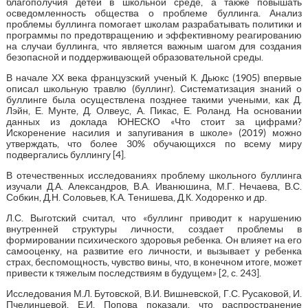
благополучия детей в школьной среде, а также повышать
осведомленность общества о проблеме буллинга. Анализ
проблемы буллинга помогает школам разрабатывать политики и
программы по предотвращению и эффективному реагированию
на случаи буллинга, что является важным шагом для создания
безопасной и поддерживающей образовательной среды.
В начале ХХ века французский ученый К. Дьюкс (1905) впервые
описал школьную травлю (буллинг). Систематизация знаний о
буллинге была осуществлена позднее такими учеными, как Д.
Лэйн, Е. Мунте, Д. Олвеус, А. Пикас, Е. Роланд. На основании
данных из доклада ЮНЕСКО «Что стоит за цифрами?
Искоренение насилия и запугивания в школе» (2019) можно
утверждать, что более 30% обучающихся по всему миру
подвергались буллингу [4].
В отечественных исследованиях проблему школьного буллинга
изучали Д.А. Александров, В.А. Иванюшина, М.Г. Нечаева, В.С.
Собкин, Д.Н. Соловьев, К.А. Тенишева, Д.К. Ходоренко и др.
Л.С. Выготский считал, что «буллинг приводит к нарушению
внутренней структуры личности, создает проблемы в
формировании психического здоровья ребенка. Он влияет на его
самооценку, на развитие его личности, и вызывает у ребенка
страх, беспомощность, чувство вины, что, в конечном итоге, может
привести к тяжелым последствиям в будущем» [2, с. 243].
Исследования М.Л. Бутовской, В.И. Вишневской, Г.С. Русаковой, И.
Пчелинцевой, Е.И. Попова показали, что распространение