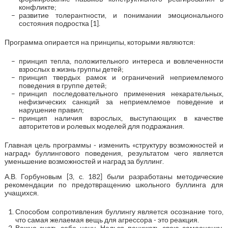
конфликте;
развитие толерантности, и понимании эмоционального
состояния подростка [1].
Программа опирается на принципы, которыми являются:
принцип тепла, положительного интереса и вовлеченности
взрослых в жизнь группы детей;
принцип твердых рамок и ограничений неприемлемого
поведения в группе детей;
принцип последовательного применения некарательных,
нефизических санкций за неприемлемое поведение и
нарушение правил;
принцип наличия взрослых, выступающих в качестве
авторитетов и ролевых моделей для подражания.
Главная цель программы ‒ изменить «структуру возможностей и
наград» буллингового поведения, результатом чего является
уменьшение возможностей и наград за буллинг.
А.В. Горбуновым [3, с. 182] были разработаны методические
рекомендации по предотвращению школьного буллинга для
учащихся.
Способом сопротивления буллингу является осознание того,
что самая желаемая вещь для агрессора ‒ это реакция.
Важно знать себе цену. Нельзя понижать свою самооценку,