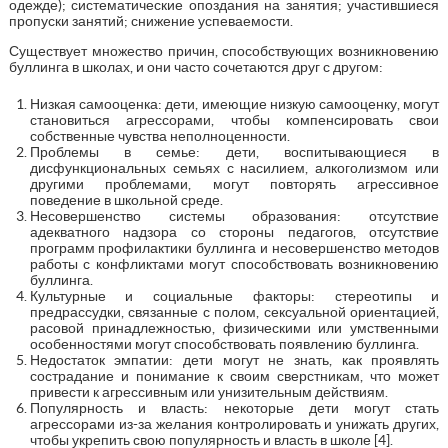
одежде); систематические опоздания на занятия; участившиеся
пропуски занятий; снижение успеваемости.
Существует множество причин, способствующих возникновению
буллинга в школах, и они часто сочетаются друг с другом:
Низкая самооценка: дети, имеющие низкую самооценку, могут
становиться агрессорами, чтобы компенсировать свои
собственные чувства неполноценности.
Проблемы в семье: дети, воспитывающиеся в
дисфункциональных семьях с насилием, алкоголизмом или
другими проблемами, могут повторять агрессивное
поведение в школьной среде.
Несовершенство системы образования: отсутствие
адекватного надзора со стороны педагогов, отсутствие
программ профилактики буллинга и несовершенство методов
работы с конфликтами могут способствовать возникновению
буллинга.
Культурные и социальные факторы: стереотипы и
предрассудки, связанные с полом, сексуальной ориентацией,
расовой принадлежностью, физическими или умственными
особенностями могут способствовать появлению буллинга.
Недостаток эмпатии: дети могут не знать, как проявлять
сострадание и понимание к своим сверстникам, что может
привести к агрессивным или унизительным действиям.
Популярность и власть: некоторые дети могут стать
агрессорами из-за желания контролировать и унижать других,
чтобы укрепить свою популярность и власть в школе [4].