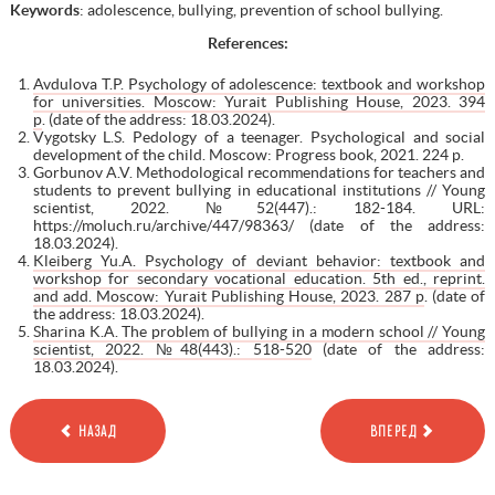
Keywords
: adolescence, bullying, prevention of school bullying.
References:
Avdulova T.P. Psychology of adolescence: textbook and workshop
for universities. Moscow: Yurait Publishing House, 2023. 394
p
. (date of the address: 18.03.2024).
Vygotsky L.S. Pedology of a teenager. Psychological and social
development of the child. Moscow: Progress book, 2021. 224 p.
Gorbunov A.V. Methodological recommendations for teachers and
students to prevent bullying in educational institutions // Young
scientist, 2022. №52(447).: 182-184. URL:
https://moluch.ru/archive/447/98363/ (date of the address:
18.03.2024).
Kleiberg Yu.A. Psychology of deviant behavior: textbook and
workshop for secondary vocational education. 5th ed., reprint.
and add. Moscow: Yurait Publishing House, 2023. 287 p
. (date of
the address: 18.03.2024).
Sharina K.A. The problem of bullying in a modern school // Young
scientist, 2022. №48(443).: 518-520
(date of the address:
18.03.2024).
НАЗАД
ВПЕРЕД