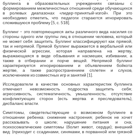
буллинга в образовательных учреждениях связаны с
формированием межличностных отношений среди обучающихся
в ролевых диапазонах «лидер-принятый-изгой». При это
необходимо отметить, что педагоги стараются игнорировать
сложившуюся проблему [5, с. 518].
Буллинг – это повторяющиеся акты различного вида насилия со
стороны одного или группы лиц в отношении человека, который
не может себя защитить. Буллинг классифицируют как прямой,
так и непрямой. Прямой буллинг выражается в вербальной или
физической агрессии, которая направлена на жертву,
выражающаяся в виде обзывания и насмешек, избивании, а
также в отбирании и порче вещей. Непрямой буллинг
характеризуется игнорированием и объявлением бойкота
жертве, а также распространением сплетен и слухов,
исключением из совместных игр и занятий [1].
Исследователи в качестве основных характеристик буллинга
отмечают невозможность подростка защитить себя;
агрессивность, систематичность, умышленность; отсутствие
конфликтующих сторон (есть жертва и преследователь),
дисбаланс власти.
Симптомы, свидетельствующие о возможном буллинге в
отношении ребенка: снижение настроения; ребенок не хочет
рассказывать о школе; нарушение питания и сна;
психосоматические симптомы (болит живот, сердце); внешний
вид: (приходит с ссадинами, синяками, в порванной или грязной