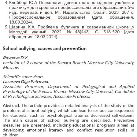
Клейберг Ю.А. Психология девиантного поведения: учебник и
практикум для среднего профессионального образования. 5-е
изд., перераб. и доп. М.: Издательство Юрайт, 2023. 287 с.
(Профессиональное образование)
(дата обращения:
18.03.2024).
Шарина К.А. Проблема буллинга в современной школе //
Молодой ученый. 2022. №48(443). С. 518-520
(дата
обращения: 18.03.2024).
School bullying: causes and prevention
Rovnova D.V.,
bachelor of 2 course of the Samara Branch Moscow City University,
Moscow
Scientific supervisor:
Lazareva Olga Petrovna,
Associate Professor, Department of Pedagogical and Applied
Psychology of the Samara Branch Moscow City Universit, Candidate
of Psychological Sciences, Associate Professor
Abstract.
The article provides a detailed analysis of the study of the
problems of school bullying, which can lead to serious consequences
for students, such as psychological trauma, decreased self-esteem.
The main causes of school bullying are described. Preventive
measures are presented, including educational programs aimed at
developing emotional literacy and conflict resolution skills in
children.