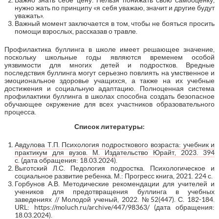
нужно жать по принципу «я себя уважаю, значит и другие будут
уважать».
Важный момент заключается в том, чтобы не бояться просить
помощи взрослых, рассказав о травле.
Профилактика буллинга в школе имеет решающее значение,
поскольку школьные годы являются временем особой
уязвимости для многих детей и подростков. Вредные
последствия буллинга могут серьезно повлиять на умственное и
эмоциональное здоровье учащихся, а также на их учебные
достижения и социальную адаптацию. Полноценная система
профилактики буллинга в школах способна создать безопасное
обучающее окружение для всех участников образовательного
процесса.
Список литературы:
Авдулова Т.П. Психология подросткового возраста: учебник и
практикум для вузов. М. Издательство Юрайт, 2023. 394
с
. (дата обращения: 18.03.2024).
Выготский Л.С. Педология подростка. Психологическое и
социальное развитие ребенка. М.: Прогресс книга, 2021. 224 с.
Горбунов А.В. Методические рекомендации для учителей и
учеников для предотвращения буллинга в учебных
заведениях // Молодой ученый, 2022. №52(447). С. 182-184.
URL: https://moluch.ru/archive/447/98363/ (дата обращения:
18.03.2024).