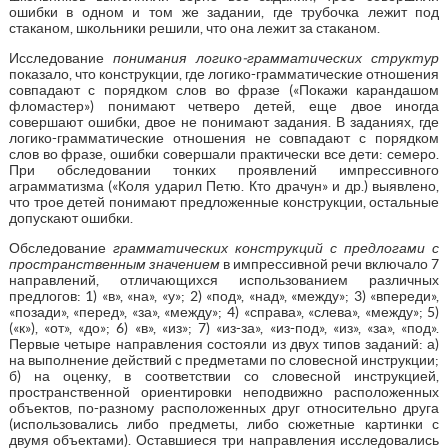
ошибки в одном и том же задании, где трубочка лежит под
стаканом, школьники решили, что она лежит за стаканом.
Исследование
понимания логико-грамматических структур
показало, что конструкции, где логико-грамматические отношения
совпадают с порядком слов во фразе («Покажи карандашом
фломастер») понимают четверо детей, еще двое иногда
совершают ошибки, двое не понимают задания. В заданиях, где
логико-грамматические отношения не совпадают с порядком
слов во фразе, ошибки совершали практически все дети: семеро.
При обследовании тонких проявлений импрессивного
аграмматизма («Коля ударил Петю. Кто драчун» и др.) выявлено,
что трое детей понимают предложенные конструкции, остальные
допускают ошибки.
Обследование
грамматических конструкций с предлогами с
пространственным значением
в импрессивной речи включало 7
направлений, отличающихся использованием различных
предлогов: 1) «в», «на», «у»; 2) «под», «над», «между»; 3) «впереди»,
«позади», «перед», «за», «между»; 4) «справа», «слева», «между»; 5)
(«к»), «от», «до»; 6) «в», «из»; 7) «из-за», «из-под», «из», «за», «под».
Первые четыре направления состояли из двух типов заданий: а)
на выполнение действий с предметами по словесной инструкции;
б) на оценку, в соответствии со словесной инструкцией,
пространственной ориентировки неподвижно расположенных
объектов, по-разному расположенных друг относительно друга
(использовались либо предметы, либо сюжетные картинки с
двумя объектами). Оставшиеся три направления исследовались