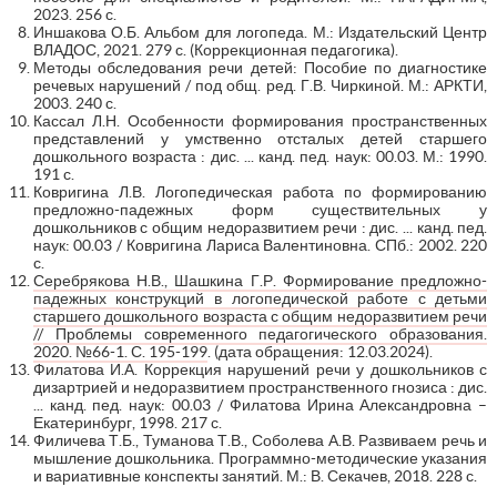
2023. 256 с.
Иншакова О.Б. Альбом для логопеда. М.: Издательский Центр
ВЛАДОС, 2021. 279 с. (Коррекционная педагогика).
Методы обследования речи детей: Пособие по диагностике
речевых нарушений / под общ. ред. Г.В. Чиркиной. М.: АРКТИ,
2003. 240 с.
Кассал Л.Н. Особенности формирования пространственных
представлений у умственно отсталых детей старшего
дошкольного возраста : дис. ... канд. пед. наук: 00.03. М.: 1990.
191 с.
Ковригина Л.В. Логопедическая работа по формированию
предложно-падежных форм существительных у
дошкольников с общим недоразвитием речи : дис. ... канд. пед.
наук: 00.03 / Ковригина Лариса Валентиновна. СПб.: 2002. 220
с.
Серебрякова Н.В., Шашкина Г.Р. Формирование предложно-
падежных конструкций в логопедической работе с детьми
старшего дошкольного возраста с общим недоразвитием речи
// Проблемы современного педагогического образования.
2020. №66-1. С. 195-199
. (дата обращения: 12.03.2024).
Филатова И.А. Коррекция нарушений речи у дошкольников с
дизартрией и недоразвитием пространственного гнозиса : дис.
... канд. пед. наук: 00.03 / Филатова Ирина Александровна –
Екатеринбург, 1998. 217 с.
Филичева Т.Б., Туманова Т.В., Соболева А.В. Развиваем речь и
мышление дошкольника. Программно-методические указания
и вариативные конспекты занятий. М.: В. Секачев, 2018. 228 с.