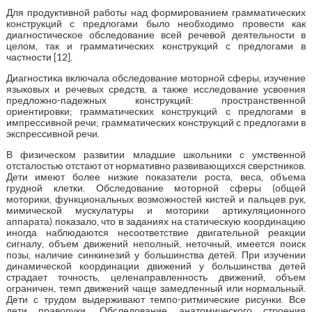
Для продуктивной работы над формированием грамматических
конструкций с предлогами было необходимо провести как
диагностическое обследование всей речевой деятельности в
целом, так и грамматических конструкций с предлогами в
частности [12].
Диагностика включала обследование моторной сферы, изучение
языковых и речевых средств, а также исследование усвоения
предложно-падежных конструкций: пространственной
ориентировки; грамматических конструкций с предлогами в
импрессивной речи; грамматических конструкций с предлогами в
экспрессивной речи.
В физическом развитии младшие школьники с умственной
отсталостью отстают от нормативно развивающихся сверстников.
Дети имеют более низкие показатели роста, веса, объема
грудной клетки. Обследование моторной сферы (общей
моторики, функциональных возможностей кистей и пальцев рук,
мимической мускулатуры и моторики артикуляционного
аппарата) показало, что в заданиях на статическую координацию
иногда наблюдаются несоответствие двигательной реакции
сигналу, объем движений неполный, неточный, имеется поиск
позы, наличие синкинезий у большинства детей. При изучении
динамической координации движений у большинства детей
страдает точность, целенаправленность движений, объем
ограничен, темп движений чаще замедленный или нормальный.
Дети с трудом выдерживают темпо-ритмические рисунки. Все
дети праворуки. Обследование анатомического строения