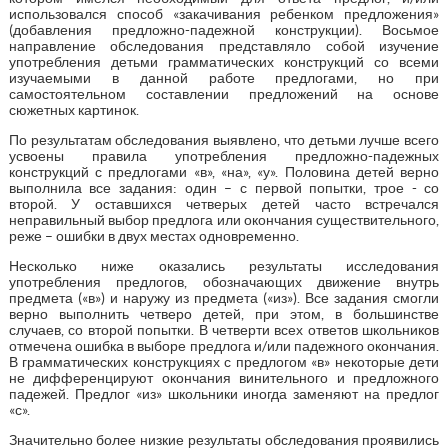
использовался способ «закачивания ребенком предложения»
(добавления предложно-падежной конструкции). Восьмое
направление обследования представляло собой изучение
употребления детьми грамматических конструкций со всеми
изучаемыми в данной работе предлогами, но при
самостоятельном составлении предложений на основе
сюжетных картинок.
По результатам обследования выявлено, что детьми лучше всего
усвоены правила употребления предложно-падежных
конструкций с предлогами «в», «на», «у». Половина детей верно
выполнила все задания: один – с первой попытки, трое - со
второй. У оставшихся четверых детей часто встречался
неправильный выбор предлога или окончания существительного,
реже – ошибки в двух местах одновременно.
Несколько ниже оказались результаты исследования
употребления предлогов, обозначающих движение внутрь
предмета («в») и наружу из предмета («из»). Все задания смогли
верно выполнить четверо детей, при этом, в большинстве
случаев, со второй попытки. В четверти всех ответов школьников
отмечена ошибка в выборе предлога и/или падежного окончания.
В грамматических конструкциях с предлогом «в» некоторые дети
не дифференцируют окончания винительного и предложного
падежей. Предлог «из» школьники иногда заменяют на предлог
«с».
Значительно более низкие результаты обследования проявились