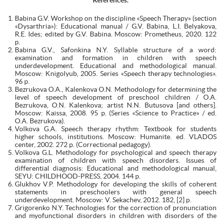
Babina G.V. Workshop on the discipline «Speech Therapy» (section
«Dysarthria»): Educational manual / G.V. Babina, L.I. Belyakova,
R.E. Ides; edited by G.V. Babina. Moscow: Prometheus, 2020. 122
p.
Babina G.V., Safonkina N.Y. Syllable structure of a word:
examination and formation in children with speech
underdevelopment. Educational and methodological manual.
Moscow: Knigolyub, 2005. Series «Speech therapy technologies».
96 p.
Bezrukova O.A., Kalenkova O.N. Methodology for determining the
level of speech development of preschool children / O.A.
Bezrukova, O.N. Kalenkova; artist N.N. Butusova [and others].
Moscow: Kaissa, 2008. 95 p. (Series «Science to Practice» / ed.
O.A. Bezrukova).
Volkova G.A. Speech therapy rhythm: Textbook for students
higher schools, institutions. Moscow: Humanite. ed. VLADOS
center, 2002. 272 p. (Correctional pedagogy).
Volkova G.L. Methodology for psychological and speech therapy
examination of children with speech disorders. Issues of
differential diagnosis: Educational and methodological manual,
SEYU: CHILDHOOD-PRESS, 2004. 144 p.
Glukhov V.P. Methodology for developing the skills of coherent
statements in preschoolers with general speech
underdevelopment. Moscow: V. Sekachev, 2012. 182, [2] p.
Grigorenko N.Y. Technologies for the correction of pronunciation
and myofunctional disorders in children with disorders of the