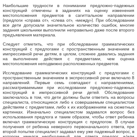
Наибольшие трудности в понимании предложно-падежных
конструкций отмечены в заданиях на оценку изменения
местоположения предметов в сагиттальном направлении
(предлоги «справа от», «слева от», «между»). При обследовании
все дети допускали значительное количество ошибок, многие
задания школьники выполнили неправильно даже после второго
предъявления материала.
Следует отметить, что при обследовании грамматических
конструкций с предлогами с пространственным значением в
импрессивной речи детям, в целом, сложнее давались задания
на выполнение действия с предметами, чем оценка
местоположения неподвижно расположенных предметов.
Исследование грамматических конструкций с предлогами с
пространственным значением в экспрессивной речи включало 8
направлений. Первые семь совпадают с направлениями,
рассматриваемыми при исследовании предложно-падежных
конструкций в импрессивной речи детей. Обследование
заключалось в том, что дети должны были ответить на вопросы
специалиста, относящиеся либо к совершаемым специалистом
действиям с предметами, либо к их изображениям на сюжетных
картинках. Изначально специалистом задавался вопрос без
использования предлога и таким образом, чтобы ответ ребенка
включал грамматическую конструкция с предлогом. В случае
получения от ребенка неверного первоначального ответа, при
второй попытке специалист задавал ему уже падежный вопрос, в
котором имелся необходимый для ответа предлог, и/или