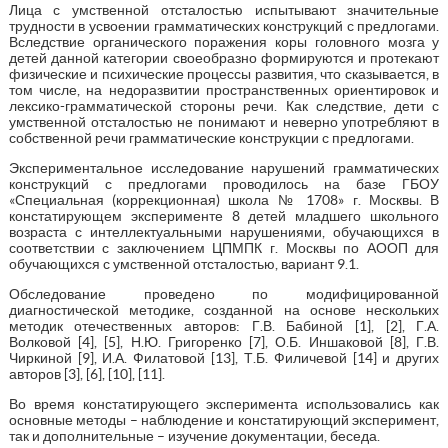
Лица с умственной отсталостью испытывают значительные
трудности в усвоении грамматических конструкций с предлогами.
Вследствие органического поражения коры головного мозга у
детей данной категории своеобразно формируются и протекают
физические и психические процессы развития, что сказывается, в
том числе, на недоразвитии пространственных ориентировок и
лексико-грамматической стороны речи. Как следствие, дети с
умственной отсталостью не понимают и неверно употребляют в
собственной речи грамматические конструкции с предлогами.
Экспериментальное исследование нарушений грамматических
конструкций с предлогами проводилось на базе ГБОУ
«Специальная (коррекционная) школа № 1708» г. Москвы. В
констатирующем эксперименте 8 детей младшего школьного
возраста с интеллектуальными нарушениями, обучающихся в
соответствии с заключением ЦПМПК г. Москвы по АООП для
обучающихся с умственной отсталостью, вариант 9.1.
Обследование проведено по модифицированной
диагностической методике, созданной на основе нескольких
методик отечественных авторов: Г.В. Бабиной [1], [2], Г.А.
Волковой [4], [5], Н.Ю. Григоренко [7], О.Б. Иншаковой [8], Г.В.
Чиркиной [9], И.А. Филатовой [13], Т.Б. Филичевой [14] и других
авторов [3], [6], [10], [11].
Во время констатирующего эксперимента использовались как
основные методы – наблюдение и констатирующий эксперимент,
так и дополнительные – изучение документации, беседа.