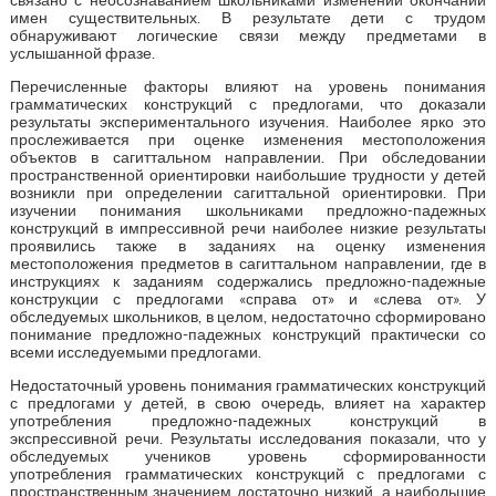
имен существительных. В результате дети с трудом
обнаруживают логические связи между предметами в
услышанной фразе.
Перечисленные факторы влияют на уровень понимания
грамматических конструкций с предлогами, что доказали
результаты экспериментального изучения. Наиболее ярко это
прослеживается при оценке изменения местоположения
объектов в сагиттальном направлении. При обследовании
пространственной ориентировки наибольшие трудности у детей
возникли при определении сагиттальной ориентировки. При
изучении понимания школьниками предложно-падежных
конструкций в импрессивной речи наиболее низкие результаты
проявились также в заданиях на оценку изменения
местоположения предметов в сагиттальном направлении, где в
инструкциях к заданиям содержались предложно-падежные
конструкции с предлогами «справа от» и «слева от». У
обследуемых школьников, в целом, недостаточно сформировано
понимание предложно-падежных конструкций практически со
всеми исследуемыми предлогами.
Недостаточный уровень понимания грамматических конструкций
с предлогами у детей, в свою очередь, влияет на характер
употребления предложно-падежных конструкций в
экспрессивной речи. Результаты исследования показали, что у
обследуемых учеников уровень сформированности
употребления грамматических конструкций с предлогами с
пространственным значением достаточно низкий, а наибольшие