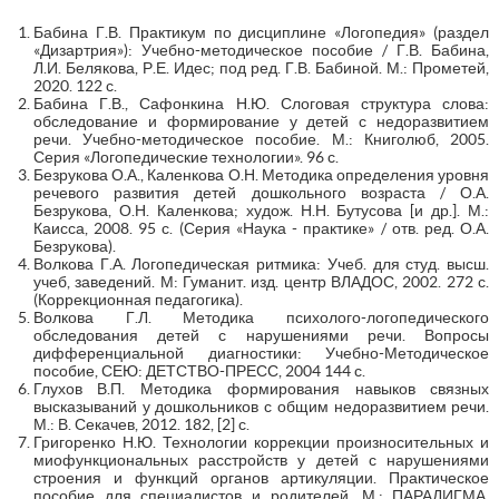
Бабина Г.В. Практикум по дисциплине «Логопедия» (раздел
«Дизартрия»): Учебно-методическое пособие / Г.В. Бабина,
Л.И. Белякова, Р.Е. Идес; под ред. Г.В. Бабиной. М.: Прометей,
2020. 122 с.
Бабина Г.В., Сафонкина Н.Ю. Слоговая структура слова:
обследование и формирование у детей с недоразвитием
речи. Учебно-методическое пособие. М.: Книголюб, 2005.
Серия «Логопедические технологии». 96 с.
Безрукова О.А., Каленкова О.Н. Методика определения уровня
речевого развития детей дошкольного возраста / О.А.
Безрукова, О.Н. Каленкова; худож. Н.Н. Бутусова [и др.]. М.:
Каисса, 2008. 95 с. (Серия «Наука - практике» / отв. ред. О.А.
Безрукова).
Волкова Г.А. Логопедическая ритмика: Учеб. для студ. высш.
учеб, заведений. М: Гуманит. изд. центр ВЛАДОС, 2002. 272 с.
(Коррекционная педагогика).
Волкова Г.Л. Методика психолого-логопедического
обследования детей с нарушениями речи. Вопросы
дифференциальной диагностики: Учебно-Методическое
пособие, СЕЮ: ДЕТСТВО-ПРЕСС, 2004 144 с.
Глухов В.П. Методика формирования навыков связных
высказываний у дошкольников с общим недоразвитием речи.
М.: В. Секачев, 2012. 182, [2] с.
Григоренко Н.Ю. Технологии коррекции произносительных и
миофункциональных расстройств у детей с нарушениями
строения и функций органов артикуляции. Практическое
пособие для специалистов и родителей. М.: ПАРАДИГМА,