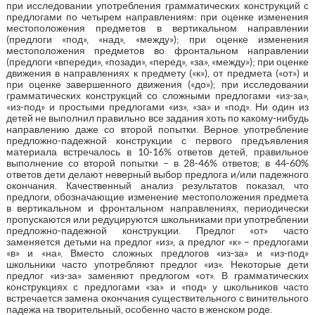
при исследовании употребления грамматических конструкций с
предлогами по четырем направлениям: при оценке изменения
местоположения предметов в вертикальном направлении
(предлоги «под», «над», «между»); при оценке изменения
местоположения предметов во фронтальном направлении
(предлоги «впереди», «позади», «перед», «за», «между»); при оценке
движения в направлениях к предмету («к»), от предмета («от») и
при оценке завершенного движения («до»); при исследовании
грамматических конструкций со сложными предлогами «из-за»,
«из-под» и простыми предлогами «из», «за» и «под». Ни один из
детей не выполнил правильно все задания хоть по какому-нибудь
направлению даже со второй попытки. Верное употребление
предложно-падежной конструкции с первого предъявления
материала встречалось в 10-16% ответов детей, правильное
выполнение со второй попытки – в 28-46% ответов; в 44-60%
ответов дети делают неверный выбор предлога и/или падежного
окончания. Качественный анализ результатов показал, что
предлоги, обозначающие изменение местоположения предмета
в вертикальном и фронтальном направлениях, периодически
пропускаются или редуцируются школьниками при употреблении
предложно-падежной конструкции. Предлог «от» часто
заменяется детьми на предлог «из», а предлог «к» – предлогами
«в» и «на». Вместо сложных предлогов «из-за» и «из-под»
школьники часто употребляют предлог «из». Некоторые дети
предлог «из-за» заменяют предлогом «от». В грамматических
конструкциях с предлогами «за» и «под» у школьников часто
встречается замена окончания существительного с винительного
падежа на творительный, особенно часто в женском роде.