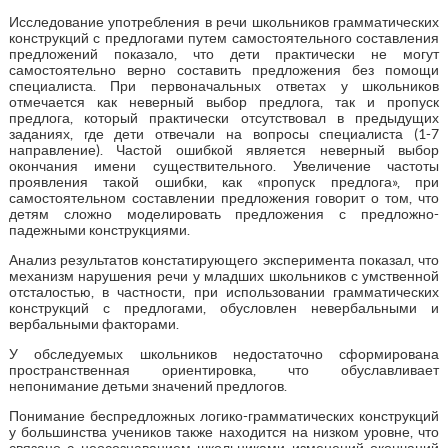
Исследование употребления в речи школьников грамматических
конструкций с предлогами путем самостоятельного составления
предложений показало, что дети практически не могут
самостоятельно верно составить предложения без помощи
специалиста. При первоначальных ответах у школьников
отмечается как неверный выбор предлога, так и пропуск
предлога, который практически отсутствовал в предыдущих
заданиях, где дети отвечали на вопросы специалиста (1-7
направление). Частой ошибкой является неверный выбор
окончания имени существительного. Увеличение частоты
проявления такой ошибки, как «пропуск предлога», при
самостоятельном составлении предложения говорит о том, что
детям сложно моделировать предложения с предложно-
падежными конструкциями.
Анализ результатов констатирующего эксперимента показал, что
механизм нарушения речи у младших школьников с умственной
отсталостью, в частности, при использовании грамматических
конструкций с предлогами, обусловлен невербальными и
вербальными факторами.
У обследуемых школьников недостаточно сформирована
пространственная ориентировка, что обуславливает
непонимание детьми значений предлогов.
Понимание беспредложных логико-грамматических конструкций
у большинства учеников также находится на низком уровне, что
связано с неосознаванием школьниками изменений окончаний