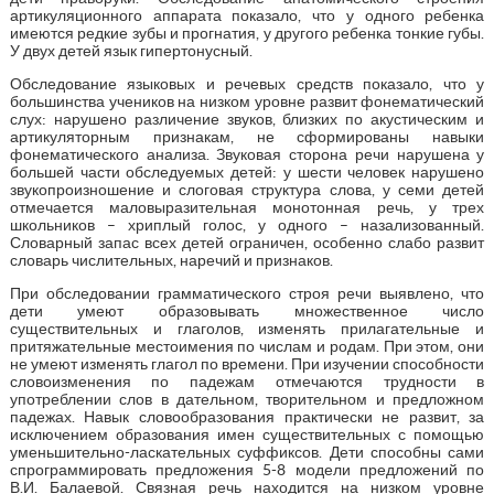
артикуляционного аппарата показало, что у одного ребенка
имеются редкие зубы и прогнатия, у другого ребенка тонкие губы.
У двух детей язык гипертонусный.
Обследование языковых и речевых средств показало, что у
большинства учеников на низком уровне развит фонематический
слух: нарушено различение звуков, близких по акустическим и
артикуляторным признакам, не сформированы навыки
фонематического анализа. Звуковая сторона речи нарушена у
большей части обследуемых детей: у шести человек нарушено
звукопроизношение и слоговая структура слова, у семи детей
отмечается маловыразительная монотонная речь, у трех
школьников – хриплый голос, у одного – назализованный.
Словарный запас всех детей ограничен, особенно слабо развит
словарь числительных, наречий и признаков.
При обследовании грамматического строя речи выявлено, что
дети умеют образовывать множественное число
существительных и глаголов, изменять прилагательные и
притяжательные местоимения по числам и родам. При этом, они
не умеют изменять глагол по времени. При изучении способности
словоизменения по падежам отмечаются трудности в
употреблении слов в дательном, творительном и предложном
падежах. Навык словообразования практически не развит, за
исключением образования имен существительных с помощью
уменьшительно-ласкательных суффиксов. Дети способны сами
спрограммировать предложения 5-8 модели предложений по
В.И. Балаевой. Связная речь находится на низком уровне