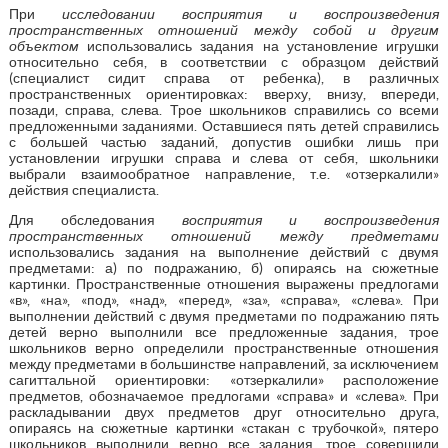
При
исследовании восприятия и воспроизведения
пространственных отношений между собой и другим
объектом
использовались задания на установление игрушки
относительно себя, в соответствии с образцом действий
(специалист сидит справа от ребенка), в различных
пространственных ориентировках: вверху, внизу, впереди,
позади, справа, слева. Трое школьников справились со всеми
предложенными заданиями. Оставшиеся пять детей справились
с большей частью заданий, допустив ошибки лишь при
установлении игрушки справа и слева от себя, школьники
выбрали взаимообратное направление, т.е. «отзеркалили»
действия специалиста.
Для обследования
восприятия и воспроизведения
пространственных отношений между предметами
использовались задания на выполнение действий с двумя
предметами: а) по подражанию, б) опираясь на сюжетные
картинки. Пространственные отношения выражены предлогами
«в», «на», «под», «над», «перед», «за», «справа», «слева». При
выполнении действий с двумя предметами по подражанию пять
детей верно выполнили все предложенные задания, трое
школьников верно определили пространственные отношения
между предметами в большинстве направлений, за исключением
сагиттальной ориентировки: «отзеркалили» расположение
предметов, обозначаемое предлогами «справа» и «слева». При
раскладывании двух предметов друг относительно друга,
опираясь на сюжетные картинки «стакан с трубочкой», пятеро
школьников выполнили верно все задания, трое совершили