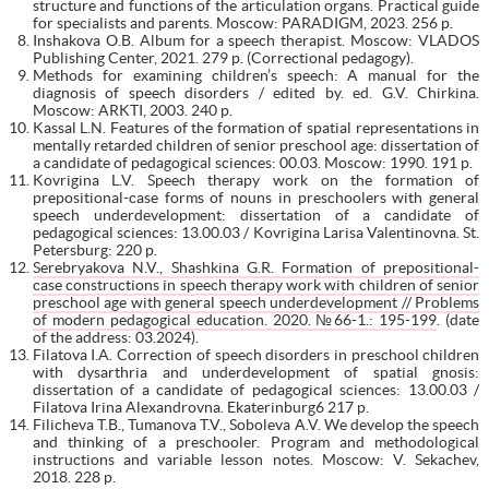
structure and functions of the articulation organs. Practical guide
for specialists and parents. Moscow: PARADIGM, 2023. 256 p.
Inshakova O.B. Album for a speech therapist. Moscow: VLADOS
Publishing Center, 2021. 279 p. (Correctional pedagogy).
Methods for examining children’s speech: A manual for the
diagnosis of speech disorders / edited by. ed. G.V. Chirkina.
Moscow: ARKTI, 2003. 240 p.
Kassal L.N. Features of the formation of spatial representations in
mentally retarded children of senior preschool age: dissertation of
a candidate of pedagogical sciences: 00.03. Moscow: 1990. 191 p.
Kovrigina L.V. Speech therapy work on the formation of
prepositional-case forms of nouns in preschoolers with general
speech underdevelopment: dissertation of a candidate of
pedagogical sciences: 13.00.03 / Kovrigina Larisa Valentinovna. St.
Petersburg: 220 p.
Serebryakova N.V., Shashkina G.R. Formation of prepositional-
case constructions in speech therapy work with children of senior
preschool age with general speech underdevelopment // Problems
of modern pedagogical education. 2020. №66-1.: 195-199
. (date
of the address: 03.2024).
Filatova I.A. Correction of speech disorders in preschool children
with dysarthria and underdevelopment of spatial gnosis:
dissertation of a candidate of pedagogical sciences: 13.00.03 /
Filatova Irina Alexandrovna. Ekaterinburg6 217 p.
Filicheva T.B., Tumanova T.V., Soboleva A.V. We develop the speech
and thinking of a preschooler. Program and methodological
instructions and variable lesson notes. Moscow: V. Sekachev,
2018. 228 p.