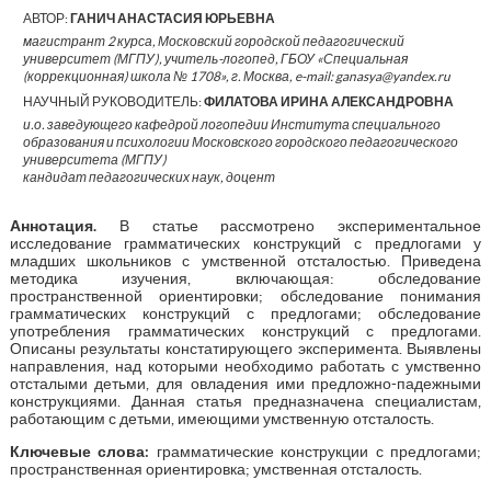
АВТОР:
ГАНИЧ АНАСТАСИЯ ЮРЬЕВНА
магистрант 2 курса, Московский городской педагогический
университет (МГПУ), учитель-логопед, ГБОУ «Специальная
(коррекционная) школа № 1708», г. Москва, e-mail: ganasya@yandex.ru
НАУЧНЫЙ РУКОВОДИТЕЛЬ:
ФИЛАТОВА ИРИНА АЛЕКСАНДРОВНА
и.о. заведующего кафедрой логопедии Института специального
образования и психологии Московского городского педагогического
университета (МГПУ)
кандидат педагогических наук, доцент
Аннотация.
В статье рассмотрено экспериментальное
исследование грамматических конструкций с предлогами у
младших школьников с умственной отсталостью. Приведена
методика изучения, включающая: обследование
пространственной ориентировки; обследование понимания
грамматических конструкций с предлогами; обследование
употребления грамматических конструкций с предлогами.
Описаны результаты констатирующего эксперимента. Выявлены
направления, над которыми необходимо работать с умственно
отсталыми детьми, для овладения ими предложно-падежными
конструкциями. Данная статья предназначена специалистам,
работающим с детьми, имеющими умственную отсталость.
Ключевые слова:
грамматические конструкции с предлогами;
пространственная ориентировка; умственная отсталость.