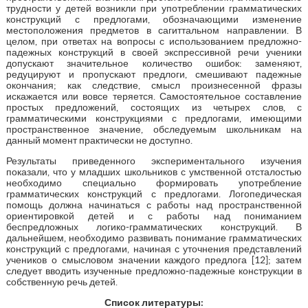
трудности у детей возникли при употреблении грамматических
конструкций с предлогами, обозначающими изменение
местоположения предметов в сагиттальном направлении. В
целом, при ответах на вопросы с использованием предложно-
падежных конструкций в своей экспрессивной речи ученики
допускают значительное количество ошибок: заменяют,
редуцируют и пропускают предлоги, смешивают падежные
окончания; как следствие, смысл произнесенной фразы
искажается или вовсе теряется. Самостоятельное составление
простых предложений, состоящих из четырех слов, с
грамматическими конструкциями с предлогами, имеющими
пространственное значение, обследуемым школьникам на
данный момент практически не доступно.
Результаты приведенного экспериментального изучения
показали, что у младших школьников с умственной отсталостью
необходимо специально формировать употребление
грамматических конструкций с предлогами. Логопедическая
помощь должна начинаться с работы над пространственной
ориентировкой детей и с работы над пониманием
беспредложных логико-грамматических конструкций. В
дальнейшем, необходимо развивать понимание грамматических
конструкций с предлогами, начиная с уточнения представлений
учеников о смысловом значении каждого предлога [12]; затем
следует вводить изученные предложно-падежные конструкции в
собственную речь детей.
Список литературы: