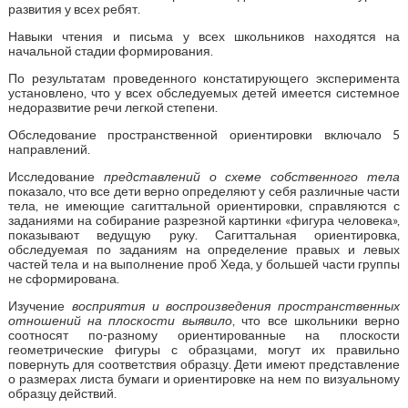
развития у всех ребят.
Навыки чтения и письма у всех школьников находятся на
начальной стадии формирования.
По результатам проведенного констатирующего эксперимента
установлено, что у всех обследуемых детей имеется системное
недоразвитие речи легкой степени.
Обследование пространственной ориентировки включало 5
направлений.
Исследование
п
редставлений о схеме собственного тела
показало, что все дети верно определяют у себя различные части
тела, не имеющие сагиттальной ориентировки, справляются с
заданиями на собирание разрезной картинки «фигура человека»,
показывают ведущую руку. Сагиттальная ориентировка,
обследуемая по заданиям на определение правых и левых
частей тела и на выполнение проб Хеда, у большей части группы
не сформирована.
Изучение
восприятия и воспроизведения пространственных
отношений на плоскости выявило
, что все школьники верно
соотносят по-разному ориентированные на плоскости
геометрические фигуры с образцами, могут их правильно
повернуть для соответствия образцу. Дети имеют представление
о размерах листа бумаги и ориентировке на нем по визуальному
образцу действий.