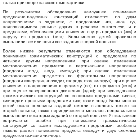
только при опоре на сюжетные картинки.
По результатам обследования наилучшее понимание
предложно-падежных конструкций отмечается по двум
направлениям: в заданиях, с предлогами «в», «на», «у»,
появляющимися раньше других в речевом онтогенезе, и с
предлогами, обозначающими движение внутрь предмета («в») и
наружу из предмета («из»). Большинство детей правильно
выполнили все или почти все задания с первой попытки.
Более низкие результаты отмечаются при обследовании
понимания грамматических конструкций с предлогами по
четырем другим направлениям: при оценке изменения
местоположения предметов в вертикальном направлении
(предлоги «под», «над», «между»); при оценке изменения
местоположения предметов во фронтальном направлении
(предлоги «впереди», «позади», «перед», «за», «между»); при оценке
движения в направлениях к предмету («к»), от предмета («от») и
при оценке завершенного движения («до»); при исследовании
грамматических конструкций со сложными предлогами «из-за»,
«из-под» и простыми предлогами «из», «за» и «под». Большинство
детей около половины заданий смогли выполнить только со
второй попытки, также периодически отмечалось неправильное
выполнение некоторых заданий со второй попытки. У школьников
встречаются ошибки при понимании грамматических
конструкций со всеми исследуемыми предлогами, особенно
тяжело дается понимание предлога «между» и двух сложных
предлогов «из-за» и «из-под».