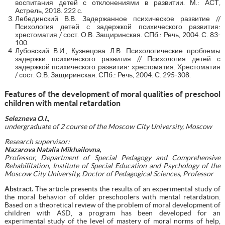
воспитания детей с отклонениями в развитии. М.: АСТ,
Астрель, 2018. 222 с.
Лебединский В.В. Задержанное психическое развитие //
Психология детей с задержкой психического развития:
хрестоматия / сост. О.В. Защиринская. СПб.: Речь, 2004. С. 83-
100.
Лубовский В.И., Кузнецова Л.В. Психологические проблемы
задержки психического развития // Психология детей с
задержкой психического развития: хрестоматия. Хрестоматия
/ сост. О.В. Защиринская. СПб.: Речь, 2004. С. 295-308.
Features of the development of moral qualities of preschool
children with mental retardation
Selezneva
O
.
I
.,
undergraduate of 2 course of the Moscow City University, Moscow
Research supervisor:
Nazarova Natalia Mikhailovna,
Professor, Department of Special Pedagogy and Comprehensive
Rehabilitation, Institute of Special Education and Psychology of the
Moscow City University, Doctor of Pedagogical Sciences, Professor
Abstract
.
The article presents the results of an experimental study of
the moral behavior of older preschoolers with mental retardation.
Based on a theoretical review of the problem of moral development of
children with ASD, a program has been developed for an
experimental study of the level of mastery of moral norms of help,