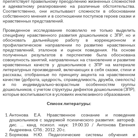
препятствует правильному преодолению жизненных сложностей
и адекватному реагированию на различные обстоятельства.
Соответственно, они испытывают сложности в обосновании
собственного мнения и в соотношении поступков героев сказки и
нравственных представлений.
Проведенное исследование позволило не только выделить
специфику нравственного развития дошкольников с ЗПР, но и
обосновать дальнейшую работу в коррекционном и
профилактическом направлении по развитию нравственных
представлений, эталонов и оценок поведения. На основе
полученных результатов в перспективе была обоснована
совокупность занятий, направленных на становление и развитие
нравственных качеств у дошкольников с ЗПР на материале
литературных произведений, включающих в себя сказки, стихи и
рассказы, отобранные по принципу акцента на нравственном
качестве (доброта, щедрость, справедливость, дружба, смелость)
и по индивидуально-возрастным особенностям группы
дошкольников, с учетом структуры дефектов дошкольников (ЗПР),
которые воспитываются в условиях инклюзивного образования.
Список литературы:
Антонова Е.А. Нравственное сознание и поведение
дошкольников с задержкой психического развития: автореф.
дис. … канд. психол. наук: 19.00.10 / Антонова Евгения
Андреевна. СПб.: 2012. 20 с.
Борякова Н.Ю. Педагогические системы обучения и