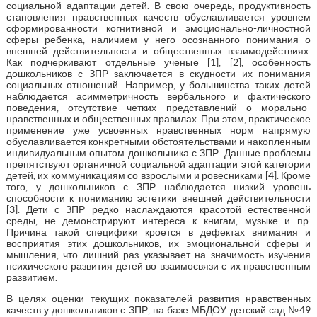
социальной адаптации детей. В свою очередь, продуктивность
становления нравственных качеств обуславливается уровнем
сформированности когнитивной и эмоционально-личностной
сферы ребенка, наличием у него осознанного понимания о
внешней действительности и общественных взаимодействиях.
Как подчеркивают отдельные ученые [1], [2], особенность
дошкольников с ЗПР заключается в скудности их понимания
социальных отношений. Например, у большинства таких детей
наблюдается асимметричность вербального и фактического
поведения, отсутствие четких представлений о морально-
нравственных и общественных правилах. При этом, практическое
применение уже усвоенных нравственных норм напрямую
обуславливается конкретными обстоятельствами и накопленным
индивидуальным опытом дошкольника с ЗПР. Данные проблемы
препятствуют органичной социальной адаптации этой категории
детей, их коммуникациям со взрослыми и ровесниками [4]. Кроме
того, у дошкольников с ЗПР наблюдается низкий уровень
способности к пониманию эстетики внешней действительности
[3]. Дети с ЗПР редко наслаждаются красотой естественной
среды, не демонстрируют интереса к книгам, музыке и пр.
Причина такой специфики кроется в дефектах внимания и
восприятия этих дошкольников, их эмоциональной сферы и
мышления, что лишний раз указывает на значимость изучения
психического развития детей во взаимосвязи с их нравственным
развитием.
В целях оценки текущих показателей развития нравственных
качеств у дошкольников с ЗПР, на базе МБДОУ детский сад №49