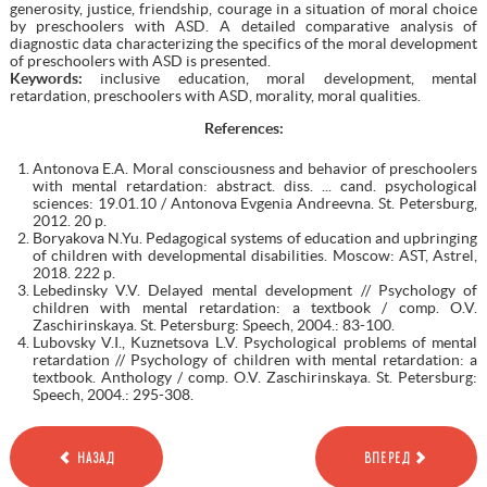
generosity, justice, friendship, courage in a situation of moral choice
by preschoolers with ASD. A detailed comparative analysis of
diagnostic data characterizing the specifics of the moral development
of preschoolers with ASD is presented.
Keywords:
inclusive education, moral development, mental
retardation, preschoolers with ASD, morality, moral qualities.
References
:
Antonova E.A. Moral consciousness and behavior of preschoolers
with mental retardation: abstract. diss. ... cand. psychological
sciences: 19.01.10 / Antonova Evgenia Andreevna. St. Petersburg,
2012. 20 p.
Boryakova N.Yu. Pedagogical systems of education and upbringing
of children with developmental disabilities. Moscow: AST, Astrel,
2018. 222 p.
Lebedinsky V.V. Delayed mental development // Psychology of
children with mental retardation: a textbook / comp. O.V.
Zaschirinskaya. St. Petersburg: Speech, 2004.: 83-100.
Lubovsky V.I., Kuznetsova L.V. Psychological problems of mental
retardation // Psychology of children with mental retardation: a
textbook. Anthology / comp. O.V. Zaschirinskaya. St. Petersburg:
Speech, 2004.: 295-308.
НАЗАД
ВПЕРЕД