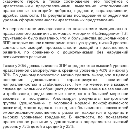
сказочного героя, а также соотношение его поступков с
нравственными представлениями, выделение использования
нравственных категорий: доброты, щедрости, справедливости,
дружбы, смелости. По результатам исследования определялся
уровень сформированности нравственных представлений.
На первом этапе исследования по показателям эмоционально-
нравственного развития с помощью методики «Наблюдение» (Г.Л.
Урунтаевой» было выявлено, что у большинства дошкольников с
ЗПР, которые вошли в экспериментальную группу, низкий уровень
социальных эмоций, произвольности эмоций и нравственного
развития, по сравнению с дошкольниками без нарушений
психического развития.
Также у 30% дошкольников с ЗПР определяется высокий уровень
нравственной саморегуляции, средний уровень у 40% и низкий у
30%. По данному показателю можно сделать вывод, что в целом
поведение дошкольников характеризуется позитивной
направленностью и стабильностью. Тем не менее, не в каждом
случае дошкольники обращают должное внимание на замечания
и требования, предъявляемые к ним, хотя в большей мере они
вежливы и послушны. Анализируя результаты контрольной
группы (дошкольники с условной нормой психофизического
развития), можно сделать вывод, что большинство показателей
эмоционально-нравственного развития находятся в средних и
высоких уровневых градациях. В частности, по показателю
нравственное развитие у дошкольников определяется высокий
уровень у 75% детей и средний у 25%.