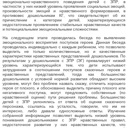
эмоционально-нравственного поведения детей с ЗПР, в
частности: у них низкий уровень проявления социальных эмоций,
произвольности эмоций и нравственного формирования, в
противовес дошкольникам КГ, что свидетельствует об их
причислении к категории детей, характеризующихся
недостаточным проявлением стабильных нравственных качеств
и потенциальными эмоциональными сложностями.
На следующем этапе проводилась беседа по выявлению
эмоционального восприятия поступков героев. Данная беседа
проводилась индивидуально с каждым ребенком, что позволило
выделить не только количественные, но и качественные
характеристики нравственных представлений дошкольников. По
результатам у дошкольников с ЗПР (ЭГ) превалирует низкий
уровень характеризующийся тем, что дети испытывают
затруднения в соотношении поступков сказочных героев и
нравственных представлений, тогда как большинство
дошкольников с условной нормой развития обладают высоким
уровнем, могут без проблем назвать сказку, отличить хорошего
героя от плохого, и обоснованно выделить причину плохого или
негативного поступка, могут предложить собственные (по
нравственной оценке) пути решения проблемы. Большинство
детей с ЗПР уклонялись от ответа об оценке сказочного
персонажа, ссылаясь на усталость, говорили, что им не
интересно, либо давали односложные ответы. Изучение
собранной информации позволяет выделить низкий уровень
понимания дошкольниками с ЗПР нравственных правил,
недостаточное развитие у них нравственных качеств, что