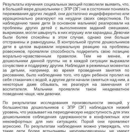
Результаты изучения социальных эмоций позволили выявить, что,
в большей мере дошкольники с ЗПР (ЭГ) не в состоянии понимать
переживания других людей, они достаточно индифферентно или
иррационально реагируют на неудачи своих сверстников. По
наблюдению такие дети (в основном мальчики) реагировали на
проблемы других детей с выполнением заданий смешками,
выкриками, могли швырнуть в них игрушку или карандаш. Девочки
были более спокойны в этом случае, однако они больше
отстранены и равнодушны. В контрольной группе дошкольников
дети в целом выражали нормальную реакцию на проблемы
ровесников, проявляли способность подкрепить свою позицию
морально-нравственным правилом. Тем не менее, и
дошкольники данной группы не в каждой ситуации выражали
сочувствие и поддержку другим. Наблюдая в режимных моментах
за детьми, например, во время проведения занятия по
рисованию, было наблюдение того, что один ребенок пролил на
себя стаканчик с водой, а другие дети начали смеяться над ним, а
некоторые даже обзывать, не реагируя на замечания от
воспитателя. Мальчики проявляли такое неадекватное
поведение чаще, чем девочки.
По результатам исследования произвольности эмоций, у
большинства дошкольников с ЗПР (ЭГ) наблюдался низкий
уровень, что указывает на периодическую недоступность для этих
дошкольников соблюдения сдержанности в конфликтных или
некомфортных для них ситуациях. Порой они проявляют
агрессию. По результатам наблюдения можно утверждать, что
такие дети более вспыльчивы, неуравновешенны, не умеют