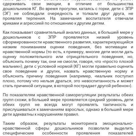
сдерживать свои эмоции, в отличие от большинства
дошкольников КГ. Во время прогулки, катаясь с горки, дети с ЗПР
(ЭГ) не соблюдали очередность и толкали друг друга, не
проявляя терпения. На замечания воспитателя отвечали
криками и агрессией по отношению к другим детям.
Как показывает сравнительный анализ данных, в большей мере у
дошкольников с ЗПР проявляется низкий уровень
сформированности нравственного развития, характеризующийся
низким пониманием оценки поведения, без мотивации и
нравственной нормы (то есть, к примеру, многие дети могли дать
оценку положительного или отрицательного поведения, но,
объяснить почему так, они не смогли, говоря, что «просто плохой
мальчик»); дети с условной нормой (КГ) могли правильно оценить
свое поведение и других, назвать нравственную норму и
объяснить причину поведения (например, «мальчик поступил
плохо, потому что нельзя драться, это невоспитанность и может
стать причиной ситуации, в которой пострадает другой ребенок»).
По показателям нравственной саморегуляции результаты обеих
групп схожи, в большей мере проявляется средний уровень, дети
обеих групп не всегда могут проявлять тактичность и
прислушиваться к замечаниям взрослых, однако в большей мере
дети адекватны к нарушениям правил.
Таким образом, результаты мониторинга эмоционально-
нравственной сферы дошкольников позволили выделить
специфические особенности проявления показателей