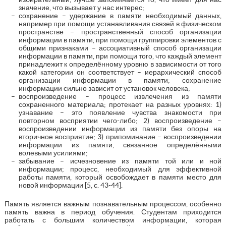
значение, что вызывает у нас интерес;
сохранение – удержание в памяти необходимый данных,
например при помощи устанавливания связей в физическом
пространстве – пространственный способ организации
информации в памяти, при помощи группировки элементов с
общими признаками – ассоциативный способ организации
информации в памяти, при помощи того, что каждый элемент
принадлежит к определённому уровню в зависимости от того
какой категории он соответствует – иерархический способ
организации информации в памяти; сохранение
информации сильно зависит от установок человека;
воспроизведение – процесс извлечения из памяти
сохраненного материала; протекает на разных уровнях: 1)
узнавание – это появление чувства знакомости при
повторном восприятии чего-либо; 2) воспроизведение –
воспроизведении информации из памяти без опоры на
вторичное восприятие; 3) припоминание – воспроизведении
информации из памяти, связанное определёнными
волевыми усилиями;
забывание – исчезновение из памяти той или и ной
информации; процесс, необходимый для эффективной
работы памяти, который освобождает в памяти место для
новой информации [5, с. 43-44].
Память является важным познавательным процессом, особенно
память важна в период обучения. Студентам приходится
работать с большим количеством информации, которая