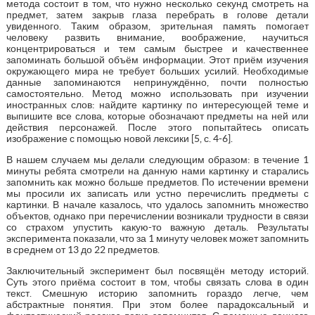
метода состоит в том, что нужно несколько секунд смотреть на
предмет, затем закрыв глаза перебрать в голове детали
увиденного. Таким образом, зрительная память помогает
человеку развить внимание, воображение, научиться
концентрироваться и тем самым быстрее и качественнее
запоминать большой объём информации. Этот приём изучения
окружающего мира не требует больших усилий. Необходимые
данные запоминаются непринуждённо, почти полностью
самостоятельно. Метод можно использовать при изучении
иностранных слов: найдите картинку по интересующей теме и
выпишите все слова, которые обозначают предметы на ней или
действия персонажей. После этого попытайтесь описать
изображение с помощью новой лексики [5, с. 4-6].
В нашем случаем мы делали следующим образом: в течение 1
минуты ребята смотрели на данную нами картинку и старались
запомнить как можно больше предметов. По истечении времени
мы просили их записать или устно перечислить предметы с
картинки. В начале казалось, что удалось запомнить множество
объектов, однако при перечислении возникали трудности в связи
со страхом упустить какую-то важную деталь. Результаты
эксперимента показали, что за 1 минуту человек может запомнить
в среднем от 13 до 22 предметов.
Заключительный эксперимент был посвящён методу историй.
Суть этого приёма состоит в том, чтобы связать слова в один
текст. Смешную историю запомнить гораздо легче, чем
абстрактные понятия. При этом более парадоксальный и