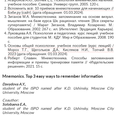
учебное пособие. Самара: Универс-групп, 2005. 120 с.
Вспомнить всё: 10 приёмов мнемотехники для начинающих //
Бэби.ру (сайт)
. (дата обращения: 01.03.2024).
Зиганов М.А. Мнемотехника: запоминание на основе визуал.
мышления: на базе курса Шк. рационал. чтения: [Все секреты
суперпамяти] / Марат Зиганов, Владимир Козаренко. М.:
Образование, 2002. 267 с.: ил. (Интеллект. Эрудиция. Карьера).
Луковцева А.К. Психология и педагогика: курс лекций: учебное
пособие для студентов. М.: КДУ: Мир и Образование, 2008. 190
с.
Основы общей психологии: учебное пособие (курс лекций) /
Мороз Т.Г., Щегольков Д.А., Кисляков Н.И., Топчий В.В.
2023
(дата обращения: 01.03.2024).
Роберт Славин. Мнемотехника. Способы запоминания
информации и приемы тренировки памяти // «Издательские
решения», 2021. 15 с.
Mnemonics. Top 3 easy ways to remember information
Davydova A.Y.,
student
of
the
ISPO
named
after
K
.
D
.
Ushinsky
,
Moscow
City
University
,
Moscow
Coauthor:
Solobaeva E.A.
,
student of the ISPO named after K.D. Ushinsky, Moscow City
University, Moscow