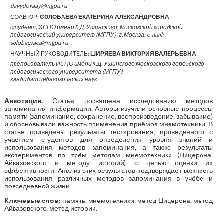
davydovaay@mgpu.ru
СОАВТОР:
СОЛОБАЕВА ЕКАТЕРИНА АЛЕКСАНДРОВНА
студент, ИСПО имени К.Д. Ушинского, Московский городской
педагогический университет (МГПУ), г. Москва, e-mail:
solobaevaea@mgpu.ru
НАУЧНЫЙ РУКОВОДИТЕЛЬ:
ШИРЯЕВА ВИКТОРИЯ ВАЛЕРЬЕВНА
преподаватель ИСПО имени К.Д. Ушинского Московского городского
педагогического университета (МГПУ)
кандидат педагогических наук
Аннотация.
Статья посвящена исследованию методов
запоминания информации. Авторы изучили основные процессы
памяти (запоминание, сохранение, воспроизведение, забывание)
и обосновывали важность применения приёмов мнемотехники. В
статье приведены результаты тестирования, проведённого с
участием студентов для определения уровня знаний и
использования методов запоминания, а также результаты
экспериментов по трём методам мнемотехники (Цицерона,
Айвазовского и методу историй) с целью оценки их
эффективности. Анализ этих результатов подтверждает важность
использования различных методов запоминания в учёбе и
повседневной жизни.
Ключевые слов:
память, мнемотехники, метод Цицерона, метод
Айвазовского, метод истории.