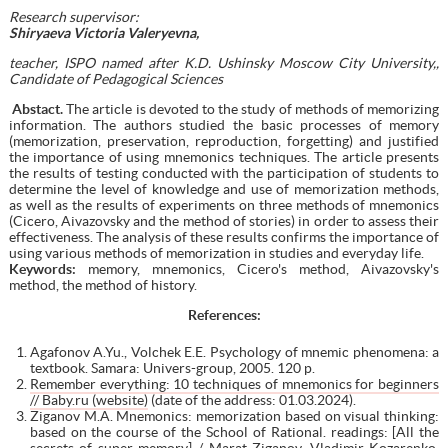
Research supervisor:
Shiryaeva Victoria Valeryevna,
teacher, ISPO named after K.D. Ushinsky Moscow City University,,
Candidate of Pedagogical Sciences
Abstact.
The article is devoted to the study of methods of memorizing
information. The authors studied the basic processes of memory
(memorization, preservation, reproduction, forgetting) and justified
the importance of using mnemonics techniques. The article presents
the results of testing conducted with the participation of students to
determine the level of knowledge and use of memorization methods,
as well as the results of experiments on three methods of mnemonics
(Cicero, Aivazovsky and the method of stories) in order to assess their
effectiveness. The analysis of these results confirms the importance of
using various methods of memorization in studies and everyday life.
Keywords:
memory, mnemonics, Cicero's method, Aivazovsky's
method, the method of history.
References:
Agafonov A.Yu., Volchek E.E. Psychology of mnemic phenomena: a
textbook. Samara: Univers-group, 2005. 120 p.
Remember everything: 10 techniques of mnemonics for beginners
// Baby.ru (website)
(date of the address: 01.03.2024).
Ziganov M.A. Mnemonics: memorization based on visual thinking:
based on the course of the School of Rational. readings: [All the
secrets of super memory] / Marat Ziganov, Vladimir Kozarenko.