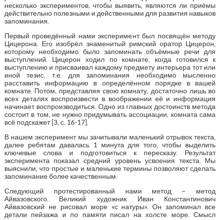
несколько экспериментов, чтобы выявить, являются ли приёмы
действительно полезными и действенными для развития навыков
запоминания.
Первый проведённый нами эксперимент был посвящён методу
Цицерона. Его изобрёл знаменитый римский оратор Цицерон,
которому необходимо было запоминать объёмные речи для
выступлений. Цицерон ходил по комнате, когда готовился к
выступлению и присваивал каждому предмету интерьера тот или
иной тезис, т.е. для запоминания необходимо мысленно
расставить информацию в определённом порядке в вашей
комнате. Потом, представляя свою комнату, достаточно лишь во
всех деталях воспроизвести в воображении её и информация
начинает воспроизводиться. Одно из главных достоинств метода
состоит в том, не нужно придумывать ассоциации, комната сама
всё подскажет [3, с. 16-17].
В нашем эксперимент мы зачитывали маленький отрывок текста,
далее ребятам давалась 1 минута для того, чтобы выделить
ключевые слова и подготовиться к пересказу. Результат
эксперимента показал средний уровень усвоения текста. Мы
выяснили, что простые и маленькие термины позволяют сделать
запоминание более качественным.
Следующий протестированный нами метод – метод
Айвазовского. Великий художник Иван Константинович
Айвазовский не рисовал море «с натуры». Он запоминал все
детали пейзажа и по памяти писал на холсте море. Смысл