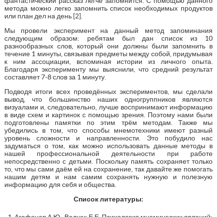
фантастический рассказ легче запомнится. С помощью данного
метода можно легко запомнить список необходимых продуктов
или план дел на день [2].
Мы провели эксперимент на данный метод запоминания
следующим образом: ребятам был дан список из 10
разнообразных слов, который они должны были запомнить в
течение 1 минуты, связывая предметы между собой, придумывая
к ним ассоциации, вспоминая истории из личного опыта.
Благодаря эксперименту мы выяснили, что средний результат
составляет 7-8 слов за 1 минуту.
Подводя итоги всех проведённых экспериментов, мы сделали
вывод, что большинство наших одногруппников являются
визуалами и, следовательно, лучше воспринимают информацию
в виде схем и картинок с помощью зрения. Поэтому нами были
подготовлены памятки по этим трём методам. Также мы
убедились в том, что способы мнемотехники имеют разный
уровень сложности и направленности. Это побудило нас
задуматься о том, как можно использовать данные методы в
нашей профессиональной деятельности при работе
непосредственно с детьми. Поскольку память сохраняет только
то, что мы сами даём ей на сохранение, так давайте же помогать
нашим детям и нам самим сохранять нужную и полезную
информацию для себя и общества.
Список литературы:
Агафонов А.Ю., Волчек Е.Е. Психология мнемических явлений: