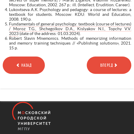
Moscow: Education, 2002. 267 p.: ill. (Intellect. Erudition. Career).
Lukovtseva A.K. Psychology and pedagogy: a course of lectures: a
textbook for students. Moscow: KDU: World and Education,
2008. 190 p.
Fundamentals of general psychology: textbook (course of lectures)
/ Moroz T.G., Shchegolkov D.A., Kislyakov N.I., Topchy V.V.
2023
(date of the address: 01.03.2024).
Robert Slavin Mnemonics. Methods of memorizing information
and memory training techniques // «Publishing solutions», 2021.
15 p.
НАЗАД
ВПЕРЕД