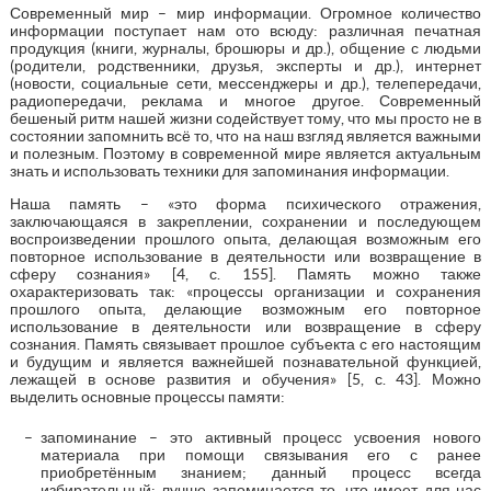
Современный мир – мир информации. Огромное количество
информации поступает нам ото всюду: различная печатная
продукция (книги, журналы, брошюры и др.), общение с людьми
(родители, родственники, друзья, эксперты и др.), интернет
(новости, социальные сети, мессенджеры и др.), телепередачи,
радиопередачи, реклама и многое другое. Современный
бешеный ритм нашей жизни содействует тому, что мы просто не в
состоянии запомнить всё то, что на наш взгляд является важными
и полезным. Поэтому в современной мире является актуальным
знать и использовать техники для запоминания информации.
Наша память – «это форма психического отражения,
заключающаяся в закреплении, сохранении и последующем
воспроизведении прошлого опыта, делающая возможным его
повторное использование в деятельности или возвращение в
сферу сознания» [4, с. 155]. Память можно также
охарактеризовать так: «процессы организации и сохранения
прошлого опыта, делающие возможным его повторное
использование в деятельности или возвращение в сферу
сознания. Память связывает прошлое субъекта с его настоящим
и будущим и является важнейшей познавательной функцией,
лежащей в основе развития и обучения» [5, с. 43]. Можно
выделить основные процессы памяти:
запоминание – это активный процесс усвоения нового
материала при помощи связывания его с ранее
приобретённым знанием; данный процесс всегда
избирательный; лучше запоминается то, что имеет для нас