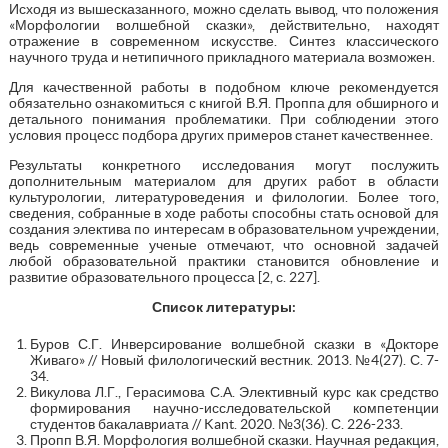
Исходя из вышесказанного, можно сделать вывод, что положения
«Морфологии волшебной сказки», действительно, находят
отражение в современном искусстве. Синтез классического
научного труда и нетипичного прикладного материала возможен.
Для качественной работы в подобном ключе рекомендуется
обязательно ознакомиться с книгой В.Я. Проппа для обширного и
детального понимания проблематики. При соблюдении этого
условия процесс подбора других примеров станет качественнее.
Результаты конкретного исследования могут послужить
дополнительным материалом для других работ в области
культурологии, литературоведения и филологии. Более того,
сведения, собранные в ходе работы способны стать основой для
создания электива по интересам в образовательном учреждении,
ведь современные ученые отмечают, что основной задачей
любой образовательной практики становится обновление и
развитие образовательного процесса [2, с. 227].
Список литературы:
Буров С.Г. Инверсирование волшебной сказки в «Докторе
Живаго» // Новый филологический вестник. 2013. №4(27). С. 7-
34.
Викулова Л.Г., Герасимова С.А. Элективный курс как средство
формирования научно-исследовательской компетенции
студентов бакалавриата // Kant. 2020. №3(36). С. 226-233.
Пропп В.Я. Морфология волшебной сказки. Научная редакция,