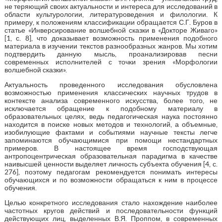
не теряющий своих актуальности и интереса для исследований в
области культурологии, литературоведения и филологии. К
примеру, к положениям классификации обращается С.Г. Буров в
статье «Инверсирование волшебной сказки в «Докторе Живаго»
[1, с. 8], что доказывает возможность применения подобного
материала в изучении текстов разнообразных жанров. Мы хотим
подтвердить данную мысль, проанализировав песни
современных исполнителей с точки зрения «Морфологии
волшебной сказки».
Актуальность проведенного исследования обусловлена
возможностью применения классических научных трудов в
контексте анализа современного искусства, более того, не
исключается обращение к подобному материалу в
образовательных целях, ведь педагогическая наука постоянно
находится в поиске новых методов и технологий, а объемные,
изобилующие фактами и событиями научные тексты легче
запоминаются обучающимися при помощи нестандартных
примеров. В настоящее время господствующая
антропоцентрическая образовательная парадигма в качестве
наивысшей ценности выделяет личность субъекта обучения [4, с.
276], поэтому педагогам рекомендуется понимать интересы
обучающихся и по возможности обращаться к ним в процессе
обучения.
Целью конкретного исследования стало нахождение наиболее
частотных кругов действий и последовательности функций
действующих лиц, выделенных В.Я. Проппом, в современных