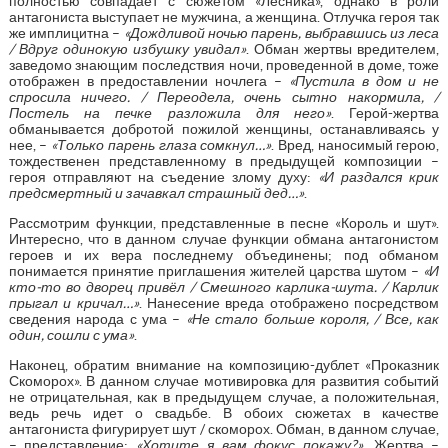
полностью совпадает с сюжетом «Лесника», однако в роли
антагониста выступает не мужчина, а женщина. Отлучка героя так
же имплицитна –
«Дождливой ночью парень, выбравшись из леса
/ Вдруг одинокую избушку увидал»
. Обман жертвы вредителем,
заведомо знающим последствия ночи, проведенной в доме, тоже
отображен в предоставлении ночлега –
«Пустила в дом и не
спросила ничего. / Переодела, очень сытно накормила, /
Постель на печке разложила для него»
. Герой-жертва
обманывается добротой пожилой женщины, останавливаясь у
нее, –
«Только парень глаза сомкнул…»
. Вред, наносимый герою,
тождественен представленному в предыдущей композиции –
героя отправляют на съедение злому духу:
«И раздался крик
предсмертный и зачавкал страшный дед…»
.
Рассмотрим функции, представленные в песне «Король и шут».
Интересно, что в данном случае функции обмана антагонистом
героев и их вера последнему объединены; под обманом
понимается принятие приглашения жителей царства шутом –
«И
кто-то во дворец привёл / Смешного карлика-шута. / Карлик
прыгал и кричал…»
. Нанесение вреда отображено посредством
сведения народа с ума –
«Не стало больше короля, / Все, как
один, сошли с ума»
.
Наконец, обратим внимание на композицию-дублет «Проказник
Скоморох». В данном случае мотивировка для развития событий
не отрицательная, как в предыдущем случае, а положительная,
ведь речь идет о свадьбе. В обоих сюжетах в качестве
антагониста фигурирует шут / скоморох. Обман, в данном случае,
– представление:
«Хотите я вам фокус покажу?»
. Жертва –