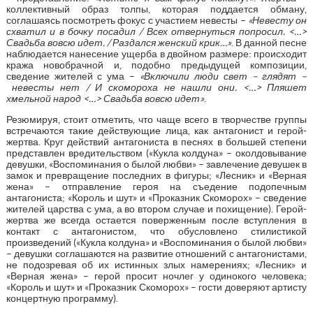
коллективный образ толпы, которая поддается обману,
соглашаясь посмотреть фокус с участием невесты –
«Невесту он
схватил и в бочку посадил / Всех отвернуться попросил. <…>
Свадьба вовсю идет. / Раздался женский крик…»
. В данной песне
наблюдается нанесение ущерба в двойном размере: происходит
кража новобрачной и, подобно предыдущей композиции,
сведение жителей с ума –
«Включили люди свет – глядят –
невесты нет / И скомороха не нашли они. <…> Пляшет
хмельной народ <…> Свадьба вовсю идет»
.
Резюмируя, стоит отметить, что чаще всего в творчестве группы
встречаются такие действующие лица, как антагонист и герой-
жертва. Круг действий антагониста в песнях в большей степени
представлен вредительством («Кукла колдуна» – околдовывание
девушки, «Воспоминания о былой любви» – завлечение девушек в
замок и превращение последних в фигуры; «Лесник» и «Верная
жена» – отправление героя на съедение подопечным
антагониста; «Король и шут» и «Проказник Скоморох» – сведение
жителей царства с ума, а во втором случае и похищение). Герой-
жертва же всегда остается поверженным после вступления в
контакт с антагонистом, что обусловлено стилистикой
произведений («Кукла колдуна» и «Воспоминания о былой любви»
– девушки соглашаются на развитие отношений с антагонистами,
не подозревая об их истинных злых намерениях; «Лесник» и
«Верная жена» – герой просит ночлег у одинокого человека;
«Король и шут» и «Проказник Скоморох» – гости доверяют артисту
концертную программу).