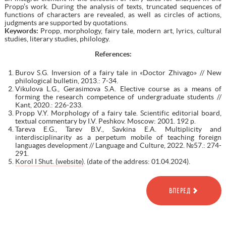
Propp’s work. During the analysis of texts, truncated sequences of
functions of characters are revealed, as well as circles of actions,
judgments are supported by quotations.
Keywords:
Propp, morphology, fairy tale, modern art, lyrics, cultural
studies, literary studies, philology.
References:
Burov S.G. Inversion of a fairy tale in «Doctor Zhivago» // New
philological bulletin, 2013.: 7-34.
Vikulova L.G., Gerasimova S.A. Elective course as a means of
forming the research competence of undergraduate students //
Kant, 2020.: 226-233.
Propp V.Y. Morphology of a fairy tale. Scientific editorial board,
textual commentary by I.V. Peshkov. Moscow: 2001. 192 p.
Tareva E.G., Tarev B.V., Savkina E.A. Multiplicity and
interdisciplinarity as a perpetum mobile of teaching foreign
languages development // Language and Culture, 2022. №57.: 274-
291.
Korol I Shut. (website)
. (date of the address: 01.04.2024).
ВПЕРЕД