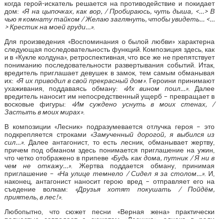
когда герой-искатель решается на противодействие и покидает
дом:
«Я на цыпочках, как вор, / Пробираюсь, чуть дыша, <…> В
чью я комнату тайком / Желаю заглянуть, чтобы увидеть… <…
> Крестик на моей груди…»
.
Для произведения «Воспоминания о былой любви» характерна
следующая последовательность функций. Композиция здесь, как
и в «Кукле колдуна», ретроспективная, что все же не препятствует
пониманию последовательности развертывания событий. Итак,
вредитель приглашает девушек в замок, тем самым обманывая
их:
«Я их приводил в свой прекрасный дом»
. Героини принимают
ухаживания, поддаваясь обману:
«Их вином поил…»
. Далее
вредитель наносит им непосредственный ущерб – превращает в
восковые фигуры:
«Им суждено уснуть в моих стенах, /
Застыть в моих мирах»
.
В композиции «Лесник» подразумевается отлучка героя – это
подкрепляется строками
«Замученный дорогой, я выбился из
сил…»
. Далее антагонист, то есть лесник, обманывает жертву,
причем под обманом здесь понимается приглашение на ужин,
что четко отображено в припеве
«Будь как дома, путник / Я ни в
чем не откажу…»
. Жертва поддается обману, принимая
приглашение –
«На улице темнело / Сидел я за столом…»
. И,
наконец, антагонист наносит герою вред – отправляет его на
съедение волкам:
«Друзья хотят покушать / Пойдём,
приятель, в лес!»
.
Любопытно, что сюжет песни «Верная жена» практически