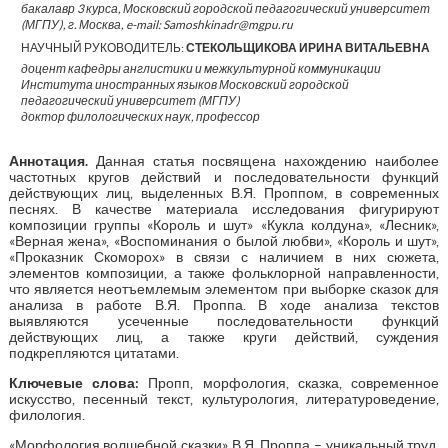
бакалавр 3 курса, Московский городской педагогический университет
(МГПУ), г. Москва, e-mail: Samoshkinadr@mgpu.ru
НАУЧНЫЙ РУКОВОДИТЕЛЬ:
СТЕКОЛЬЩИКОВА ИРИНА ВИТАЛЬЕВНА
доцент кафедры англистики и межкультурной коммуникации
Института иностранных языков Московский городской
педагогический университет (МГПУ)
доктор филологических наук, профессор
Аннотация.
Данная статья посвящена нахождению наиболее
частотных кругов действий и последовательности функций
действующих лиц, выделенных В.Я. Проппом, в современных
песнях. В качестве материала исследования фигурируют
композиции группы «Король и шут» «Кукла колдуна», «Лесник»,
«Верная жена», «Воспоминания о былой любви», «Король и шут»,
«Проказник Скоморох» в связи с наличием в них сюжета,
элементов композиции, а также фольклорной направленности,
что является неотъемлемым элементом при выборке сказок для
анализа в работе В.Я. Проппа. В ходе анализа текстов
выявляются усеченные последовательности функций
действующих лиц, а также круги действий, суждения
подкрепляются цитатами.
Ключевые слова:
Пропп, морфология, сказка, современное
искусство, песенный текст, культурология, литературоведение,
филология.
«Морфология волшебной сказки» В.Я. Проппа – уникальный труд,