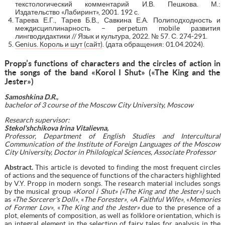
текстологический комментарий И.В. Пешкова. М.:
Издательство «Лабиринт», 2001. 192 с.
Тарева Е.Г., Тарев Б.В., Савкина Е.А. Полиподходность и
междисциплинарность – perpetum mobile развития
лингводидактики // Язык и культура, 2022. № 57. С. 274-291.
Genius. Король и шут (сайт)
. (дата обращения: 01.04.2024).
Propp’s functions of characters and the circles of action in
the songs of the band «Korol I Shut» («The King and the
Jester»)
Samoshkina D.R.,
bachelor of 3 course of the Moscow City University, Moscow
Research supervisor:
Stekol'shchikova Irina Vitalievna,
Professor, Department of English Studies and Intercultural
Communication of the Institute of Foreign Languages of the Moscow
City University, Doctor in Philological Sciences, Associate Professor
Abstract.
This article is devoted to finding the most frequent circles
of actions and the sequence of functions of the characters highlighted
by V.Y. Propp in modern songs. The research material includes songs
by the musical group
«Korol i Shut» («The King and the Jester»)
such
as
«The Sorcerer's Doll»
, «
The Forester»
,
«A Faithful Wife»
, «
Memories
of Former Lov»
, «
The King and the Jester»
due to the presence of a
plot, elements of composition, as well as folklore orientation, which is
an integral element in the selection of fairy tales for analysis in the