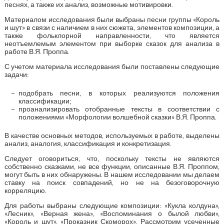
песнях, а также их анализ, возможные мотивировки.
Материалом исследования были выбраны песни группы «Король
и шут» в связи с наличием в них сюжета, элементов композиции, а
также фольклорной направленности, что является
неотъемлемым элементом при выборке сказок для анализа в
работе В.Я. Проппа.
С учетом материала исследования были поставлены следующие
задачи:
подобрать песни, в которых реализуются положения
классификации;
проанализировать отобранные тексты в соответствии с
положениями «Морфологии волшебной сказки» В.Я. Проппа.
В качестве основных методов, используемых в работе, выделены
анализ, аналогия, классификация и конкретизация.
Следует оговориться, что, поскольку тексты не являются
собственно сказками, не все функции, описанные В.Я. Проппом,
могут быть в них обнаружены. В нашем исследовании мы делаем
ставку на поиск совпадений, но не на безоговорочную
корреляцию.
Для работы выбраны следующие композиции: «Кукла колдуна»,
«Лесник», «Верная жена», «Воспоминания о былой любви»,
«Король и шут», «Проказник Скоморох». Рассмотрим усеченные