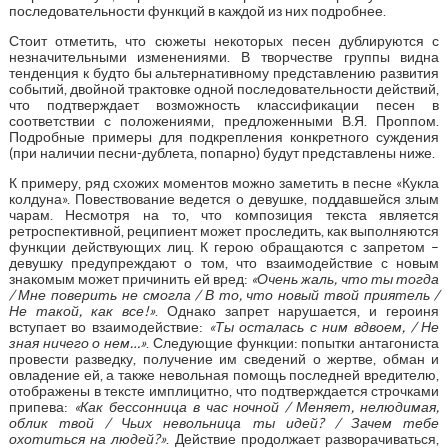
последовательности функций в каждой из них подробнее.
Стоит отметить, что сюжеты некоторых песен дублируются с
незначительными изменениями. В творчестве группы видна
тенденция к будто бы альтернативному представлению развития
событий, двойной трактовке одной последовательности действий,
что подтверждает возможность классификации песен в
соответствии с положениями, предложенными В.Я. Проппом.
Подробные примеры для подкрепления конкретного суждения
(при наличии песни-дублета, попарно) будут представлены ниже.
К примеру, ряд схожих моментов можно заметить в песне «Кукла
колдуна». Повествование ведется о девушке, поддавшейся злым
чарам. Несмотря на то, что композиция текста является
ретроспективной, реципиент может проследить, как выполняются
функции действующих лиц. К герою обращаются с запретом –
девушку предупреждают о том, что взаимодействие с новым
знакомым может причинить ей вред:
«Очень жаль, что ты тогда
/ Мне поверить не смогла / В то, что новый твой приятель /
Не такой, как все!»
. Однако запрет нарушается, и героиня
вступает во взаимодействие:
«Ты осталась с ним вдвоем, / Не
зная ничего о нем…»
. Следующие функции: попытки антагониста
провести разведку, получение им сведений о жертве, обман и
овладение ей, а также невольная помощь последней вредителю,
отображены в тексте имплицитно, что подтверждается строчками
припева:
«Как бессонница в час ночной / Меняет, нелюдимая,
облик твой / Чьих невольница ты идей? / Зачем тебе
охотиться на людей?»
. Действие продолжает разворачиваться,