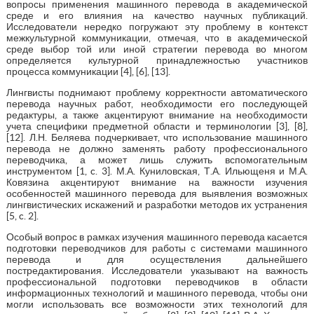
вопросы применения машинного перевода в академической
среде и его влияния на качество научных публикаций.
Исследователи нередко погружают эту проблему в контекст
межкультурной коммуникации, отмечая, что в академической
среде выбор той или иной стратегии перевода во многом
определяется культурной принадлежностью участников
процесса коммуникации [4], [6], [13].
Лингвисты поднимают проблему корректности автоматического
перевода научных работ, необходимости его последующей
редактуры, а также акцентируют внимание на необходимости
учета специфики предметной области и терминологии [3], [8],
[12]. Л.Н. Беляева подчеркивает, что использование машинного
перевода не должно заменять работу профессионального
переводчика, а может лишь служить вспомогательным
инструментом [1, c. 3]. М.А. Куниловская, Т.А. Ильющеня и М.А.
Ковязина акцентируют внимание на важности изучения
особенностей машинного перевода для выявления возможных
лингвистических искажений и разработки методов их устранения
[5, c. 2].
Особый вопрос в рамках изучения машинного перевода касается
подготовки переводчиков для работы с системами машинного
перевода и для осуществления дальнейшего
постредактирования. Исследователи указывают на важность
профессиональной подготовки переводчиков в области
информационных технологий и машинного перевода, чтобы они
могли использовать все возможности этих технологий для