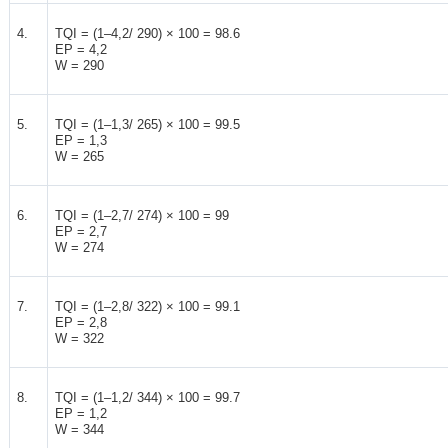
4.
TQI = (1–4,2/ 290) × 100 = 98.6
EP = 4,2
W = 290
5.
TQI = (1–1,3/ 265) × 100 = 99.5
EP = 1,3
W = 265
6.
TQI = (1–2,7/ 274) × 100 = 99
EP = 2,7
W = 274
7.
TQI = (1–2,8/ 322) × 100 = 99.1
EP = 2,8
W = 322
8.
TQI = (1–1,2/ 344) × 100 = 99.7
EP = 1,2
W = 344