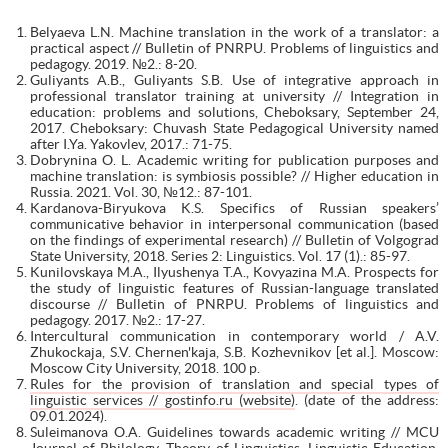
Belyaeva L.N. Machine translation in the work of a translator: a
practical aspect // Bulletin of PNRPU. Problems of linguistics and
pedagogy. 2019. №2.: 8-20.
Guliyants A.B., Guliyants S.B. Use of integrative approach in
professional translator training at university // Integration in
education: problems and solutions, Cheboksary, September 24,
2017. Cheboksary: Chuvash State Pedagogical University named
after I.Ya. Yakovlev, 2017.: 71-75.
Dobrynina O. L. Academic writing for publication purposes and
machine translation: is symbiosis possible? // Higher education in
Russia. 2021. Vol. 30, №12.: 87-101.
Kardanova-Biryukova K.S. Specifics of Russian speakers’
communicative behavior in interpersonal communication (based
on the findings of experimental research) // Bulletin of Volgograd
State University, 2018. Series 2: Linguistics. Vol. 17 (1).: 85-97.
Kunilovskaya M.A., Ilyushenya T.A., Kovyazina M.A. Prospects for
the study of linguistic features of Russian-language translated
discourse // Bulletin of PNRPU. Problems of linguistics and
pedagogy. 2017. №2.: 17-27.
Intercultural communication in contemporary world / A.V.
Zhukockaja, S.V. Chernen'kaja, S.B. Kozhevnikov [et al.]. Moscow:
Moscow City University, 2018. 100 p.
Rules for the provision of translation and special types of
linguistic services // gostinfo.ru (website)
. (date of the address:
09.01.2024).
Suleimanova O.A. Guidelines towards academic writing // MCU
Journal of Philology. Theory of Linguistics. Linguistic Education.