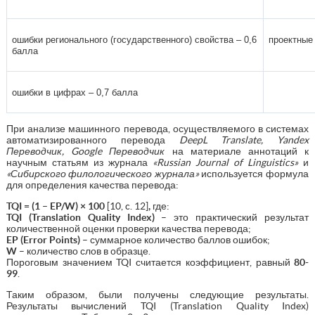
ошибки регионального (государственного) свойства – 0,6
проектные 
балла
ошибки в цифрах – 0,7 балла
При анализе машинного перевода, осуществляемого в системах
автоматизированного перевода
DeepL Translate, Yandex
Переводчик, Google Переводчик
на материале аннотаций к
научным статьям из журнала
«Russian Journal of Linguistics»
и
«Сибирского филологического журнала»
используется формула
для определения качества перевода:
TQI = (1 – EP/W) × 100
[10, c. 12]
,
где:
TQI (Translation Quality Index)
– это практический результат
количественной оценки проверки качества перевода;
EP (Error Points)
– суммарное количество баллов ошибок;
W
– количество слов в образце.
Пороговым значением TQI считается коэффициент, равный
80-
99
.
Таким образом, были получены следующие результаты.
Результаты вычислений TQI (Translation Quality Index)