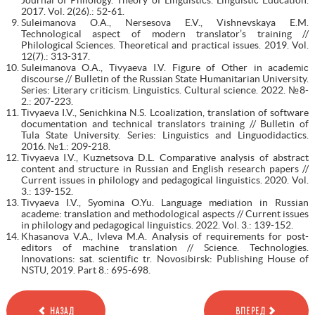
2017. Vol. 2(26).: 52-61.
Suleimanova O.A., Nersesova E.V., Vishnevskaya E.M.
Technological aspect of modern translator’s training //
Philological Sciences. Theoretical and practical issues. 2019. Vol.
12(7).: 313-317.
Suleimanova O.A., Tivyaeva I.V. Figure of Other in academic
discourse // Bulletin of the Russian State Humanitarian University.
Series: Literary criticism. Linguistics. Cultural science. 2022. №8-
2.: 207-223.
Tivyaeva I.V., Senichkina N.S. Lcoalization, translation of software
documentation and technical translators training // Bulletin of
Tula State University. Series: Linguistics and Linguodidactics.
2016. №1.: 209-218.
Tivyaeva I.V., Kuznetsova D.L. Comparative analysis of abstract
content and structure in Russian and English research papers //
Current issues in philology and pedagogical linguistics. 2020. Vol.
3.: 139-152.
Tivyaeva I.V., Syomina O.Yu. Language mediation in Russian
academe: translation and methodological aspects // Current issues
in philology and pedagogical linguistics. 2022. Vol. 3.: 139-152.
Khasanova V.A., Ivleva M.A. Analysis of requirements for post-
editors of machine translation // Science. Technologies.
Innovations: sat. scientific tr. Novosibirsk: Publishing House of
NSTU, 2019. Part 8.: 695-698.
НАЗАД
ВПЕРЕД