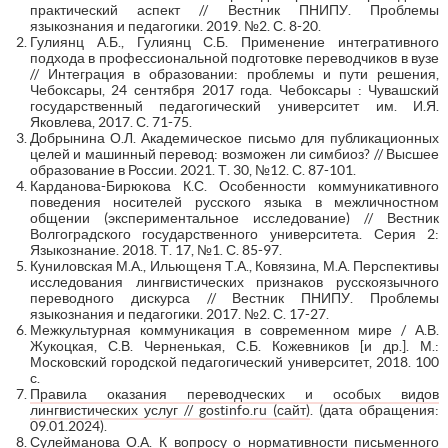
практический аспект // Вестник ПНИПУ. Проблемы
языкознания и педагогики. 2019. №2. С. 8-20.
Гулиянц А.Б., Гулиянц С.Б. Применение интегративного
подхода в профессиональной подготовке переводчиков в вузе
// Интеграция в образовании: проблемы и пути решения,
Чебоксары, 24 сентября 2017 года. Чебоксары : Чувашский
государственный педагогический университет им. И.Я.
Яковлева, 2017. С. 71-75.
Добрынина О.Л. Академическое письмо для публикационных
целей и машинный перевод: возможен ли симбиоз? // Высшее
образование в России. 2021. Т. 30, №12. С. 87-101.
Карданова-Бирюкова К.С. Особенности коммуникативного
поведения носителей русского языка в межличностном
общении (экспериментальное исследование) // Вестник
Волгоградского государственного университета. Серия 2:
Языкознание. 2018. Т. 17, №1. С. 85-97.
Куниловская М.А., Ильющеня Т.А., Ковязина, М.А. Перспективы
исследования лингвистических признаков русскоязычного
переводного дискурса // Вестник ПНИПУ. Проблемы
языкознания и педагогики. 2017. №2. С. 17-27.
Межкультурная коммуникация в современном мире / А.В.
Жукоцкая, С.В. Черненькая, С.Б. Кожевников [и др.]. М.:
Московский городской педагогический университет, 2018. 100
с.
Правила оказания переводческих и особых видов
лингвистических услуг // gostinfo.ru (сайт)
. (дата обращения:
09.01.2024).
Сулейманова О.А. К вопросу о нормативности письменного