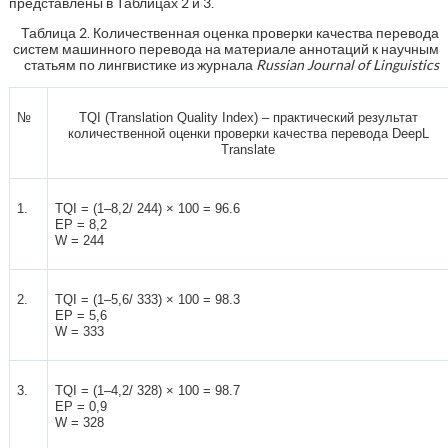
представлены в Таблицах 2 и 3.
Таблица 2. Количественная оценка проверки качества перевода
систем машинного перевода на материале аннотаций к научным
статьям по лингвистике из журнала
Russian Journal of Linguistics
№
TQI (Translation Quality Index) – практический результат
количественной оценки проверки
качества перевода DeepL
Translate
1.
TQI = (1–8,2/ 244) × 100 = 96.6
EP = 8,2
W = 244
2.
TQI = (1–5,6/ 333) × 100 = 98.3
EP = 5,6
W = 333
3.
TQI = (1–4,2/ 328) × 100 = 98.7
EP = 0,9
W = 328