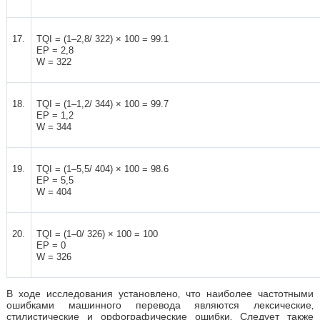
17.
TQI = (1–2,8/ 322) × 100 = 99.1
EP = 2,8
W = 322
18.
TQI = (1–1,2/ 344) × 100 = 99.7
EP = 1,2
W = 344
19.
TQI = (1–5,5/ 404) × 100 = 98.6
EP = 5,5
W = 404
20.
TQI = (1–0/ 326) × 100 = 100
EP = 0
W = 326
В ходе исследования установлено, что наиболее частотными
ошибками машинного перевода являются лексические,
стилистические и орфографические ошибки. Следует также