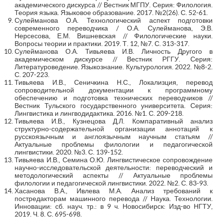
академического дискурса // Вестник МГПУ. Серия: Филология.
Теория языка. Языковое образование. 2017. №2(26). С. 52-61.
Сулейманова О.А. Технологический аспект подготовки
современного переводчика / О.А. Сулейманова, Э.В.
Нерсесова, Е.М. Вишневская // Филологические науки.
Вопросы теории и практики. 2019. Т. 12, №7. С. 313-317.
Сулейманова О.А. Тивьяева И.В. Личность Другого в
академическом дискурсе // Вестник РГГУ. Серия:
Литературоведение. Языкознание. Культурология. 2022. №8-2.
С. 207-223.
Тивьяева И.В., Сеничкина Н.С., Локализция, перевод
сопроводительной документации к программному
обеспечению и подготовка технических переводчиков //
Вестник Тульского государственного университета. Серия:
Лингвистика и лингводидактика. 2016. №1. С. 209-218.
Тивьяева И.В., Кузнецова Д.Л. Компаративный анализ
структурно-содержательной организации аннотаций к
русскоязычным и англоязычным научным статьям //
Актуальные проблемы филологии и педагогической
лингвистики. 2020. №3. С. 139-152.
Тивьяева И.В., Семина О.Ю. Лингвистическое сопровождение
научно-исследовательской деятельности: переводческий и
методологический аспекты // Актуальные проблемы
филологии и педагогической лингвистики. 2022. №2. С. 83-93.
Хасанова В.А., Ивлева М.А. Анализ требований к
постредакторам машинного перевода // Наука. Технологии.
Инновации: сб. науч. тр.: в 9 ч. Новосибирск: Изд-во НГТУ,
2019. Ч. 8. С. 695-698.