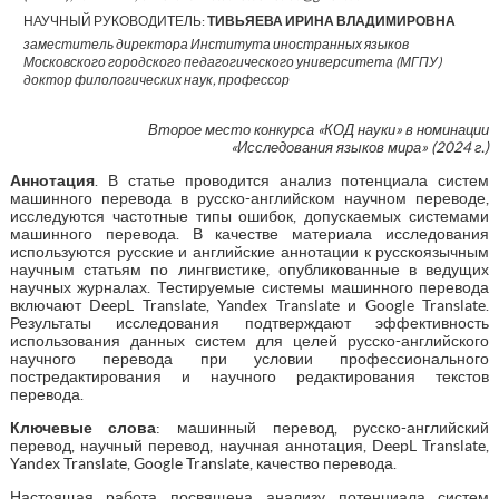
НАУЧНЫЙ РУКОВОДИТЕЛЬ:
ТИВЬЯЕВА ИРИНА ВЛАДИМИРОВНА
заместитель директора Института иностранных языков
Московского городского педагогического университета (МГПУ)
доктор филологических наук, профессор
Второе место конкурса «КОД науки» в номинации
«Исследования языков мира» (2024 г.)
Аннотация
. В статье проводится анализ потенциала систем
машинного перевода в русско-английском научном переводе,
исследуются частотные типы ошибок, допускаемых системами
машинного перевода. В качестве материала исследования
используются русские и английские аннотации к русскоязычным
научным статьям по лингвистике, опубликованные в ведущих
научных журналах. Тестируемые системы машинного перевода
включают DeepL Translate, Yandex Translate и Google Translate.
Результаты исследования подтверждают эффективность
использования данных систем для целей русско-английского
научного перевода при условии профессионального
постредактирования и научного редактирования текстов
перевода.
Ключевые слова
: машинный перевод, русско-английский
перевод, научный перевод, научная аннотация, DeepL Translate,
Yandex Translate, Google Translate, качество перевода.
Настоящая работа посвящена анализу потенциала систем