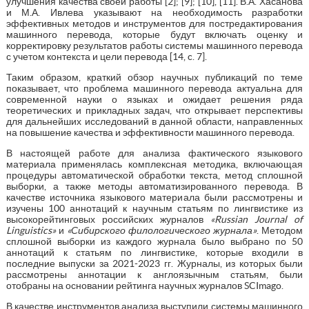
улучшения качества своей работы [2]; [9]; [10], [11]. В.А. Хасанова
и М.А. Ивлева указывают на необходимость разработки
эффективных методов и инструментов для постредактирования
машинного перевода, которые будут включать оценку и
корректировку результатов работы системы машинного перевода
с учетом контекста и цели перевода [14, c. 7].
Таким образом, краткий обзор научных публикаций по теме
показывает, что проблема машинного перевода актуальна для
современной науки о языках и ожидает решения ряда
теоретических и прикладных задач, что открывает перспективы
для дальнейших исследований в данной области, направленных
на повышение качества и эффективности машинного перевода.
В настоящей работе для анализа фактического языкового
материала применялась комплексная методика, включающая
процедуры автоматической обработки текста, метод сплошной
выборки, а также методы автоматизированного перевода. В
качестве источника языкового материала были рассмотрены и
изучены 100 аннотаций к научным статьям по лингвистике из
высокорейтинговых российских журналов
«Russian Journal
of
Linguistics
»
и
«Сибирского филологического журнала»
. Методом
сплошной выборки из каждого журнала было выбрано по 50
аннотаций к статьям по лингвистике, которые входили в
последние выпуски за 2021-2023 гг. Журналы, из которых были
рассмотрены аннотации к англоязычным статьям, были
отобраны на основании рейтинга научных журналов SCImago.
В качестве инструментов анализа выступили системы машинного