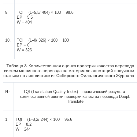
9.
TQI = (1–5,5/ 404) × 100 = 98.6
EP = 5,5
W = 404
10.
TQI = (1–0/ 326) × 100 = 100
EP = 0
W = 326
Таблица 3. Количественная оценка проверки качества перевода
систем машинного перевода на материале аннотаций к научным
статьям по лингвистике из Сибирского Филологического Журнала
№
TQI (Translation Quality Index) – практический результат
количественной оценки проверки
качества перевода DeepL
Translate
1.
TQI = (1–8,2/ 244) × 100 = 96.6
EP = 8,2
W = 244