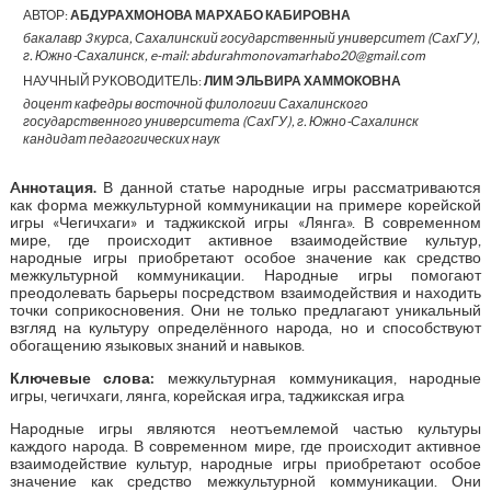
АВТОР:
АБДУРАХМОНОВА МАРХАБО КАБИРОВНА
бакалавр 3 курса, Сахалинский государственный университет (СахГУ),
г. Южно-Сахалинск, e-mail: abdurahmonovamarhabo20@gmail.com
НАУЧНЫЙ РУКОВОДИТЕЛЬ:
ЛИМ ЭЛЬВИРА ХАММОКОВНА
доцент кафедры восточной филологии Сахалинского
государственного университета (СахГУ), г. Южно-Сахалинск
кандидат педагогических наук
A
ннотация
.
В данной статье народные игры рассматриваются
как форма межкультурной коммуникации на примере корейской
игры «Чегичхаги» и таджикской игры «Лянга». В современном
мире, где происходит активное взаимодействие культур,
народные игры приобретают особое значение как средство
межкультурной коммуникации. Народные игры помогают
преодолевать барьеры посредством взаимодействия и находить
точки соприкосновения. Они не только предлагают уникальный
взгляд на культуру определённого народа, но и способствуют
обогащению языковых знаний и навыков.
Ключевые слова:
межкультурная коммуникация, народные
игры, чегичхаги, лянга, корейская игра, таджикская игра
Народные игры являются неотъемлемой частью культуры
каждого народа. В современном мире, где происходит активное
взаимодействие культур, народные игры приобретают особое
значение как средство межкультурной коммуникации. Они