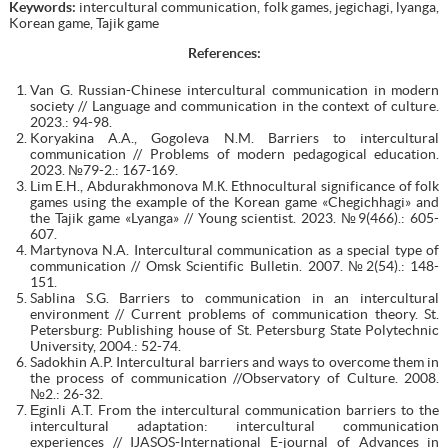
Keywords:
intercultural communication, folk games, jegichagi, lyanga,
Korean game, Tajik game
References:
Van G. Russian-Chinese intercultural communication in modern
society // Language and communication in the context of culture.
2023.: 94-98.
Koryakina A.A., Gogoleva N.M. Barriers to intercultural
communication // Problems of modern pedagogical education.
2023. №79-2.: 167-169.
Lim E.H., Abdurakhmonova М.К. Ethnocultural significance of folk
games using the example of the Korean game «Chegichhagi» and
the Tajik game «Lyanga» // Young scientist. 2023. №9(466).: 605-
607.
Martynova N.A. Intercultural communication as a special type of
communication // Omsk Scientific Bulletin. 2007. №2(54).: 148-
151.
Sablina S.G. Barriers to communication in an intercultural
environment // Current problems of communication theory. St.
Petersburg: Publishing house of St. Petersburg State Polytechnic
University, 2004.: 52-74.
Sadokhin A.P. Intercultural barriers and ways to overcome them in
the process of communication //Observatory of Culture. 2008.
№2.: 26-32.
Еginli A.T. From the intercultural communication barriers to the
intercultural adaptation: intercultural communication
experiences // IJASOS-International E-journal of Advances in