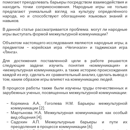
помогают преодолевать барьеры посредством взаимодействия и
находить точки соприкосновения. Народные игры не только
предлагают уникальный взгляд на культуру определённого
народа, но и способствуют обогащению языковых знаний и
навыков.
В данной статье рассматривается проблема: могут ли народные
игры выступать формой межкультурной коммуникации?
Объектом настоящего исследования являются народные игры, а
предметом – корейская игра «Чегичхаги» и таджикская игра
«Лянга».
Для достижения поставленной цели в работе решаются
следующие задачи: изучить понятия «коммуникация» и
«межкультурная коммуникация», а также историю происхождения
каждой из игр, сделать их сравнительный анализ, сделать вывод о
том, каким образом игры влияют на коммуникацию людей.
В процессе работы также были изучены труды отечественных и
зарубежных ученых, посвященных межкультурной коммуникации:
Корякина А.А., Гоголева Н.М. Барьеры межкультурной
коммуникации [2];
Мартынова Н.А. Межкультурная коммуникация как особый
вид общения [4];
Садохин А.П. Межкультурные барьеры и пути их
преодоления в процессе коммуникации [6];