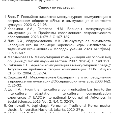
Список литературы
:
Вань Г. Российско-китайская межкультурная коммуникация в
современном обществе //Язык и коммуникация в контексте
культуры. 2023. С. 94-98.
Корякина А.А., Гоголева Н.М. Барьеры межкультурной
коммуникации // Проблемы современного педагогического
образования. 2023. №79-2. С.167-169.
Лим Э.Х., Абдурахмонова М.К. Этнокультурная значимость
народных игр на примере корейской игры «Чегичхаги» и
таджикской игры «Лянга» // Молодой ученый. 2023. №19(466).
С. 605-607.
Мартынова Н.А. Межкультурная коммуникация как особый вид
общения // Омский научный вестник. 2007. №2(54). С. 148-151.
Саблина С.Г. Барьеры коммуникации в межкультурной среде //
Актуальные проблемы теории коммуникации. СПб.: Изд-во
СПбГПУ, 2004. С. 52-74.
Садохин А.П. Межкультурные барьеры и пути их преодоления
в процессе коммуникации //Обсерватория культуры. 2008. №2.
С. 26-32.
Еginli A.T. From the intercultural communication barriers to the
intercultural adaptation: intercultural communication
experiences // IJASOS-International E-journal of Advances in
Social Sciences. 2016. Vol. 2. №4. С. 32-39.
Kurniawati A. Jegi chagi: Permainan Tradisional Korea: master
thesis… Universitas Nasional, Jakarta, 2010. 29 р.