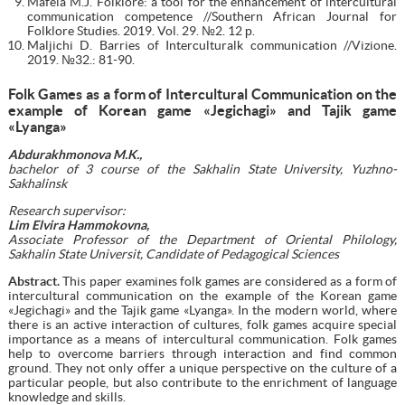
Mafela M.J. Folklore: a tool for the enhancement of intercultural
communication competence //Southern African Journal for
Folklore Studies. 2019. Vol. 29. №2. 12 р.
Maljichi D. Barries of Interculturalk communication //Vizione.
2019. №32.: 81-90.
Folk Games as a form of Intercultural Communication on the
example of Korean game «Jegichagi» and Tajik game
«Lyanga»
Abdurakhmonova M.K.,
bachelor of 3 course of the
Sakhalin State University, Yuzhno-
Sakhalinsk
Research supervisor:
Lim Elvira Hammokovna,
Associate Professor of the Department of Oriental Philology,
Sakhalin State Universit, Candidate of Pedagogical Sciences
Abstract.
This paper examines folk games are considered as a form of
intercultural communication on the example of the Korean game
«Jegichagi» and the Tajik game «Lyanga». In the modern world, where
there is an active interaction of cultures, folk games acquire special
importance as a means of intercultural communication. Folk games
help to overcome barriers through interaction and find common
ground. They not only offer a unique perspective on the culture of a
particular people, but also contribute to the enrichment of language
knowledge and skills.