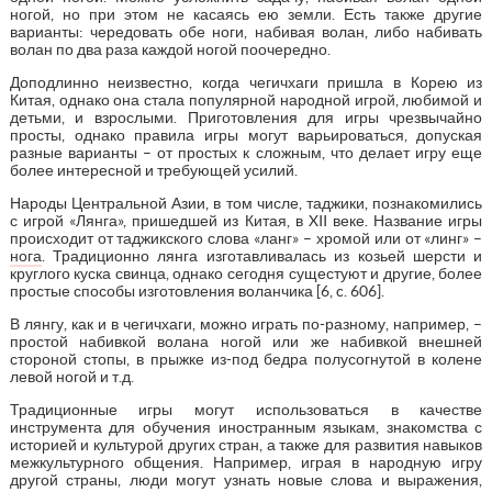
ногой, но при этом не касаясь ею земли. Есть также другие
варианты: чередовать обе ноги, набивая волан, либо набивать
волан по два раза каждой ногой поочередно.
Доподлинно неизвестно, когда чегичхаги пришла в Корею из
Китая, однако она стала популярной народной игрой, любимой и
детьми, и взрослыми. Приготовления для игры чрезвычайно
просты, однако правила игры могут варьироваться, допуская
разные варианты – от простых к сложным, что делает игру еще
более интересной и требующей усилий.
Народы Центральной Азии, в том числе, таджики, познакомились
с игрой «Лянга», пришедшей из Китая, в XII веке. Название игры
происходит от таджикского слова «ланг» – хромой или от «линг» –
нога
. Традиционно лянга изготавливалась из козьей шерсти и
круглого куска свинца, однако сегодня сущестуют и другие, более
простые способы изготовления воланчика [6, c. 606].
В лянгу, как и в чегичхаги, можно играть по-разному, например, –
простой набивкой волана ногой или же набивкой внешней
стороной стопы, в прыжке из-под бедра полусогнутой в колене
левой ногой и т.д.
Традиционные игры могут использоваться в качестве
инструмента для обучения иностранным языкам, знакомства с
историей и культурой других стран, а также для развития навыков
межкультурного общения. Например, играя в народную игру
другой страны, люди могут узнать новые слова и выражения,