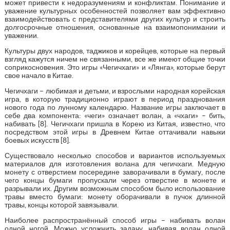
может привести к недоразумениям и конфликтам. Понимание и
уважение культурных особенностей позволяет вам эффективно
взаимодействовать с представителями других культур и строить
долгосрочные отношения, основанные на взаимопонимании и
уважении.
Культуры двух народов, таджиков и корейцев, которые на первый
взгляд кажутся ничем не связанными, все же имеют общие точки
соприкосновения. Это игры «Чегичхаги» и «Лянга», которые берут
свое начало в Китае.
Чегичхаги – любимая и детьми, и взрослыми народная корейская
игра, в которую традиционно играют в период празднования
нового года по лунному календарю. Название игры заключает в
себе два компонента: «чеги» означает волан, а «чхаги» – бить,
набивать [8]. Чегичхаги пришла в Корею из Китая, известно, что
посредством этой игры в Древнем Китае оттачивали навыки
боевых искусств [8].
Существовало несколько способов и вариантов используемых
материалов для изготовления волана для чегичхаги. Медную
монету с отверстием посередине заворачивали в бумагу, после
чего концы бумаги пропускали через отверстие в монете и
разрывали их. Другим возможным способом было использование
травы вместо бумаги: монету оборачивали в пучок длинной
травы, концы которой завязывали.
Наиболее распространённый способ игры – набивать волан
одной ногой. Можно усложнить задачу, набивая волан одной