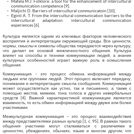
Mafela M.J. Folklore: a tool for the enhancement of intercultural
communication competence [9];
Maljichi D. Barriers of intercultural communicatoin [10];
Еginli A. T. From the intercultural communication barriers to the
intercultural adaptation: intercultural communication
experiences [6].
Культура является одним из ключевых факторов человеческого
восприятия и интерпретации окружающей среды. Все ценности,
нормы, смыслы и символы общества передаются через культуру,
что делает ее основой межличностного общения. Культура
влияет на способы и техники коммуникации людей, а знание
культурных особенностей играет важную роль в осмыслении
общения.
Коммуникация – это процесс обмена информацией между
людьми или группами людей. Этот процесс включает передачу,
понимание и интерпретацию смысла сообщения. Коммуникация
может осуществляться как устно, так и письменно, а также с
помощью жестов, мимики, тона голоса и других невербальных
средств [4]. Важной характеристикой коммуникации является
взаимность, то есть обмен информацией между двумя или более
участниками.
Межкультурная коммуникация – это процесс взаимодействия
между представителями разных культур [1, c. 95]. В рамках такого
общения участники могут сталкиваться с различиями в
ценностях, убеждениях, обычаях, языке и многом другом, что