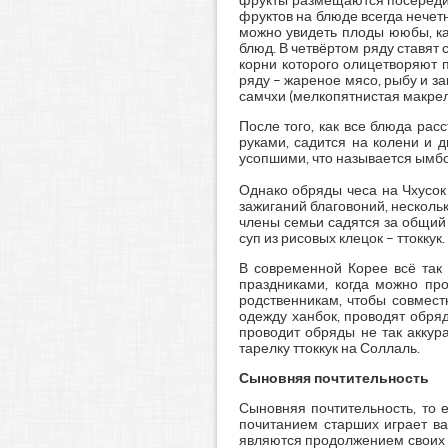
фрукты размещаются посередине
фруктов на блюде всегда нечет
можно увидеть плоды ююбы, ка
блюд. В четвёртом ряду ставят 
корни которого олицетворяют п
ряду – жареное мясо, рыбу и за
самчхи (мелкопятнистая макрель)
После того, как все блюда ра
руками, садится на колени и 
усопшими, что называется ымбок 
Однако обряды чеса на Чхусок 
зажиганий благовоний, нескольк
члены семьи садятся за общий 
суп из рисовых клецок – ттоккук
В современной Корее всё так 
праздниками, когда можно про
родственникам, чтобы совмест
одежду ханбок, проводят обряд
проводит обряды не так аккур
тарелку ттоккук на Соллаль.
Сыновняя почтительность
Сыновняя почтительность, то 
почитанием старших играет ва
являются продолжением своих р