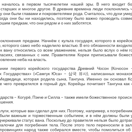
 началось в первом тысячелетии нашей эры. В него входит бо
старших и многое другое. В древние времена люди поклонялись
ку они были главами и покровителями рода. Считалось, что духи уме
 когда они бы ни находились, поэтому было важно проводить совм
шим предкам, что они рядом и о них заботятся.
оклонения предкам. Начнём с культа государя, которого в корейс
 которого само небо наделило властью. В его обязанности входило
 к вану относились со всем уважением, нельзя было вслух о нём го
гласиях, связанных с ним. Правителям Кореи приписывали божес
овление неба на власть.
ании первого корейского государства Древний Чосон (Кочосон
ёх Государствах» («Самгук Юса» – 삼국 유사), написанных монахо
Медведице, которая родила сына, Тангуна. Именно он основал Ко
е чего превратился в горный дух. Корейцы почитают Тангуна как 
дарств – Когурё, Пэкче и Силла – также имели божественное происх
ошения.
слуги, которые ван сделал для них. Поэтому, например, к погребени
были важным и торжественным событием, и в нём должны были у
черкивали статус вана. Поскольку до правителя нельзя было дотраг
алочки для погребения тела. После этого тело переносили в зал
провинциях народ также собирался вместе, чтобы помолиться о