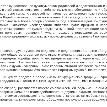
рят в существование духов умерших родителей и родственников, и ко
ь в этой статье, включает в себя не только это убеждение, но и о
дков тесно связан с сыновьей почтительностью, которая лежит в ос
а Корейском полуострове во времена Трёх государств и стала в
ительность в Корее сформировалась под влиянием идей конфуциа
вания. Объектом исследования является культ предков в коре
актики проявления культа предков и сыновней почтительности в ж
ия некоторых проявлений культа предков в повседневных соц
 а также закрепленных языковых норм, связанных с сыновней почтит
ществование духов умерших родителей и родственников, а также обря
ейском обществе огромную роль играл мужчина, глава семьи, которог
а предков. Корейцы верили, что предки оставляют людям в настоя
потомкам. Поэтому было важно сохранять связь как с прошлым,
 так и с духами умерших. Также корейцы считали, что после смерти
вои чувства и эмоции. Это значит, что к предкам нужно было относитьс
нии культа предков в Корее имели конфуцианские традиции, сфо
и подданными, отцом и сыном, мужем и женой, старшими и младшим
вую очередь развивается вместе со своей семьей, ведь именно она д
 впервые начинает взаимодействовать с другими людьми, познават
что семья воспитывает в человеке такие качества, как любовь к род
предков. Культ предков также объединял несколько родов воедино 