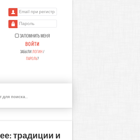
Email при регистрации
Пароль
ЗАПОМНИТЬ МЕНЯ
ВОЙТИ
ЗАБЫЛИ
ЛОГИН
/
ПАРОЛЬ
?
П
О
И
С
К
ее: традиции и