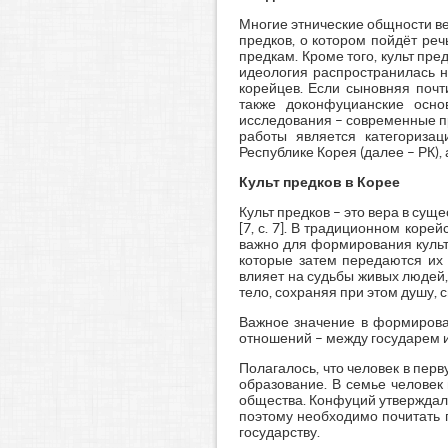
Многие этнические общности ве
предков, о котором пойдёт реч
предкам. Кроме того, культ пре
идеология распространилась н
корейцев. Если сыновняя почт
также доконфуцианские осно
исследования – современные пр
работы является категоризац
Республике Корея (далее – РК),
Культ предков в Корее
Культ предков – это вера в су
[7, с. 7]. В традиционном кор
важно для формирования культ
которые затем передаются их 
влияет на судьбы живых людей,
тело, сохраняя при этом душу, с
Важное значение в формирова
отношений – между государем 
Полагалось, что человек в пер
образование. В семье человек
общества. Конфуций утверждал, 
поэтому необходимо почитать 
государству.