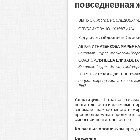
повседневная 
ВЫПУСК:
№5(61) ИССЛЕДОВАН
ОПУБЛИКОВАНО:
10 МАЯ 2024
Код уникальной десятичной класс
АВТОР:
ИГНАТЕНКОВА МАРЬЯН
бакалавр 2 курса, Московский гор
СОАВТОР:
ЛУНЕЕВА ЕЛИЗАВЕТА
бакалавр 2 курса, Московский горо
НАУЧНЫЙ РУКОВОДИТЕЛЬ:
ЕФИ
доцент кафедры китайского язы
PhD
Аннотация.
В статье рассмо
почтительности и языковые нор
занимают важное место в мир
проявлений культа предков в п
сыновней почтительностью.
Ключевые слова:
культ предко
Введение