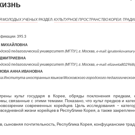
жизнь
ИЯ МОЛОДЫХ УЧЕНЫХ
РАЗДЕЛ:
КУЛЬТУРНОЕ ПРОСТРАНСТВО КОРЕИ: ТРАД
ификации:
395.3
А МИХАЙЛОВНА
одской педагогический университет (МГПУ), г. Москва, e-mail: ignatenkovamar
 ДМИТРИЕВНА
дской педагогический университет (МГПУ), г. Москва, e-mail: elizaveta802968
МОВА АННА ИВАНОВНА
ка Института иностранных языков Московского городского педагогическог
трены культ государя в Корее, обряды поклонения предкам, 
мы, связанные с этими темами. Показано, что культ предков и кат
овоззрении современных корейцев. Цель исследования – катего
овседневной жизни корейцев в Республике Корея, а также закреплен
в, сыновняя почтительность, Республика Корея, конфуцианские трад