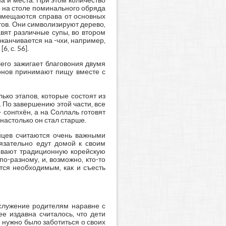
а и места. При этом количество
о на столе поминального обряда
азмещаются справа от основных
етов. Они символизируют дерево,
авят различные супы, во втором
оканчивается на -чхи, например,
, с. 56].
его зажигает благовония двумя
лонов принимают пищу вместе с
ько этапов, которые состоят из
. По завершению этой части, все
 сонпхён, а на Соллаль готовят
, настолько он стал старше.
ейцев считаются очень важными
бязательно едут домой к своим
девают традиционную корейскую
о-разному, и, возможно, кто-то
тся необходимым, как и съесть
 служение родителям наравне с
е издавна считалось, что дети
 нужно было заботиться о своих