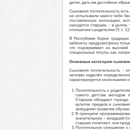
детях, дать им достойное образ
Сыновняя почтительность есть
не испытывали какого-либо бе
поставленную интонацию, исп
находятся старшие, – в целом,
отношение к родителям [9, с. 123
В Республике Корея традиции
кабинеты предусмотрены тольк
что подчеркивает их высокий 
специальные титулы, как, напри
Основные категории сыновн
Сыновняя почтительность – эт
человек наделён определенной
характеризуется несколькими 
Почтительность к родителя
самого детства методом п
Старшие обладают гораздо 
культом предков и сыновне
затрудняет развитие обучающ
В принципе программирован
значительную – младший (под
старших почитают, они про
Почтительное отношение к 