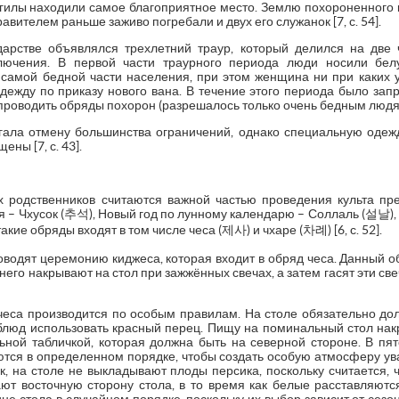
гилы находили самое благоприятное место. Землю похороненного 
вителем раньше заживо погребали и двух его служанок [7, с. 54].
дарстве объявлялся трехлетний траур, который делился на две
лючения. В первой части траурного периода люди носили бел
 самой бедной части населения, при этом женщина ни при каких у
ежду по приказу нового вана. В течение этого периода было зап
 проводить обряды похорон (разрешалось только очень бедным людя
гала отмену большинства ограничений, однако специальную одеж
ны [7, с. 43].
родственников считаются важной частью проведения культа пре
ая – Чхусок (추석), Новый год по лунному календарю – Соллаль (설날
кие обряды входят в том числе чеса (제사) и чхаре (차례) [6, с. 52].
водят церемонию киджеса, которая входит в обряд чеса. Данный о
него накрывают на стол при зажжённых свечах, а затем гасят эти св
чеса производится по особым правилам. На столе обязательно дол
 блюд использовать красный перец. Пищу на поминальный стол накр
ьной табличкой, которая должна быть на северной стороне. В пя
тся в определенном порядке, чтобы создать особую атмосферу ув
к, на столе не выкладывают плоды персика, поскольку считается, 
ют восточную сторону стола, в то время как белые расставляютс