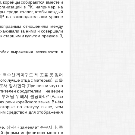
и, корейцы собираются вместе и
ганизаций в РК, например, на
ы среди коллег, чтобы каждый
ДР на законодательном уровне
вноправным отношениям между
хаживали за ними и совершали
 старшим и культом предков [3,
обах выражения вежливости в
ословицы: 백수산 까마귀도 제 곳을 못 잊어
ого лучше отца с матерью); 집을
서 장사한다 (При жизни чтут по
елен к родителям – не верен
ия); 부처님 위해서 불공하나? (Разве
х речи корейского языка. В нём
оторые по статусу выше, чем
им средством для отображения
 форме: 잠자다 заменяет 주무시다, 죽
формы инфинитива может в