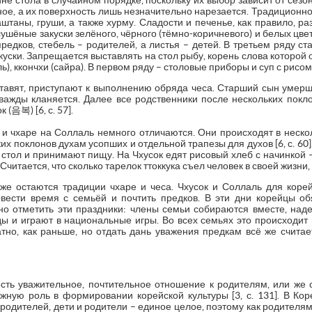
 стола в случайном порядке, поскольку их выбор зависит от сезон
ное, а их поверхность лишь незначительно нарезается. Традиционн
штаны, груши, а также хурму. Сладости и печенье, как правило, р
сушёные закуски зелёного, чёрного (тёмно-коричневого) и белых цв
редков, стебель – родителей, а листья – детей. В третьем ряду ст
куски. Запрещается выставлять на стол рыбу, корень слова которой 
, ккончхи (сайра). В первом ряду – столовые приборы и суп с рисом [6
сставят, приступают к выполнению обряда чеса. Старший сын умерш
дважды кланяется. Далее все родственники после нескольких пок
(음복) [6, с. 57].
и чхаре на Соллаль немного отличаются. Они происходят в нескол
их поклонов духам усопших и отдельной трапезы для духов [6, с. 60]
стол и принимают пищу. На Чхусок едят рисовый хлеб с начинкой –
. Считается, что сколько тарелок ттоккука съел человек в своей жизни
же остаются традиции чхаре и чеса. Чхусок и Соллаль для кор
вести время с семьёй и почтить предков. В эти дни корейцы о
но отметить эти праздники: члены семьи собираются вместе, на
ы и играют в национальные игры. Во всех семьях это происходит п
атно, как раньше, но отдать дань уважения предкам всё же считае
есть уважительное, почтительное отношение к родителям, или же
жную роль в формировании корейской культуры [3, с. 131]. В Коре
одителей, дети и родители – единое целое, поэтому как родителям