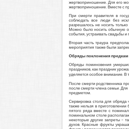
жертвоприношение. Для его мо
жертвоприношение. Вместе с пра
При смерти правителя в госу
соблюдать все люди без иск
разрешалось не носить только
Можно было носить обычную од
события, устраивать свадьбы и
Вторая часть траура предпола
мероприятия также были запреще
Обряды поклонения предкам
Обряды поминовения умерших 
праздников, как праздник урож
уделяется особое внимание. В та
После смерти родственника про
после смерти члена семьи. Для 
предметом.
Сервировка стола для обряда 
также нельзя в приготовлении
пятого ряда вместе с поминал
поминальном столе располагаю
некоторые другие запреты – та
духов. Красные фрукты украша