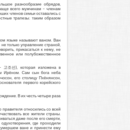
льшое разнообразие обрядов,
 чаще всего мужчинам – членам
рших членов семьи оставались с
естные трапезы: таким образом
ком языке называют ваном. Ван
 не только управление страной,
ворить, прикасаться к нему, не
твенное или полубожественное
 – 고조선), которая изложена в
м Ирёном. Сам сын бога неба
чосон, его столицу Пхёнянсон,
основателя первого корейского
ождение. В их честь четыре раза
ю правителя относились со всей
частвовать все жители страны.
иваться даже после его смерти,
 одухотворения, где проходили
б умершем ване и принести ему