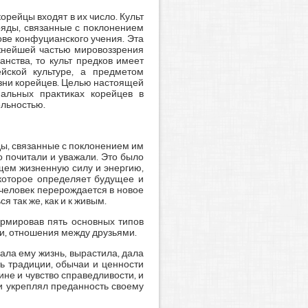
рейцы входят в их число. Культ
бряды, связанные с поклонением
нове конфуцианского учения. Эта
ажнейшей частью мировоззрения
нства, то культ предков имеет
йской культуре, а предметом
изни корейцев. Целью настоящей
иальных практиках корейцев в
ельностью.
ды, связанные с поклонением им
о почитали и уважали. Это было
щем жизненную силу и энергию,
 которое определяет будущее и
 человек перерождается в новое
я так же, как и к живым.
рмировав пять основных типов
и, отношения между друзьями.
ала ему жизнь, вырастила, дала
ь традиции, обычаи и ценности
ине и чувство справедливости, и
и укреплял преданность своему