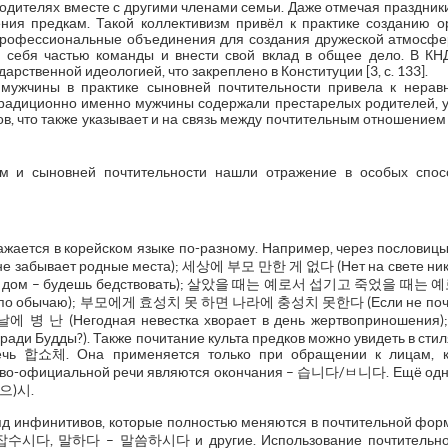
родителях вместе с другими членами семьи. Даже отмечая праздник
ия предкам. Такой коллективизм привёл к практике созданию ор
профессиональные объединения для создания дружеской атмосфер
ь себя частью команды и внести свой вклад в общее дело. В КН
арственной идеологией, что закреплено в Конституции [3, с. 133].
мужчины в практике сыновней почтительности привела к нера
радиционно именно мужчины содержали престарелых родителей, у
, что также указывает и на связь между почтительным отношением к
им и сыновней почтительности нашли отражение в особых спос
бражается в корейском языке по-разному. Например, через п
 не забывает родные места); 세상에 부모 만한 게 없다 (Нет на свете ник
дом – будешь бедствовать); 살았을 때는 예로서 섭기고 죽었을 때는 예로
ят по обычаю); 부모에게 효성치 못 하면 나라에 충성치 못한다 (Если не почтит
에 병 난 (Негодная невестка хворает в день жертвоприношен
ди Будды?). Также почитание культа предков можно увидеть в стиля
ечь 합쇼체. Она применяется только при обращении к лицам, к
иво-официальной речи являются окончания – 습니다/ㅂ니다. Ещё одн
(으)시.
 ряд инфинитивов, которые полностью меняются в почтительной
다, 말하다 – 말씀하시다 и другие. Использование почтительной 