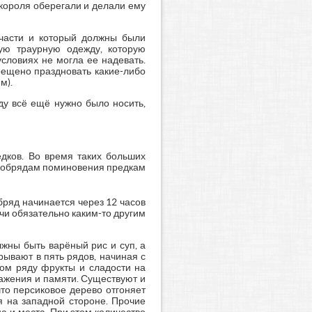
короля оберегали и делали ему
 части и который должны были
ую траурную одежду, которую
словиях не могла ее надевать.
рещено праздновать какие-либо
м).
ду всё ещё нужно было носить,
дков. Во время таких больших
), обрядам поминовения предкам
бряд начинается через 12 часов
ечи обязательно каким-то другим
жны быть варёный рис и суп, а
ывают в пять рядов, начиная с
том ряду фрукты и сладости на
ажения и памяти. Существуют и
что персиковое дерево отгоняет
я на западной стороне. Прочие