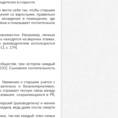
одителях в старости.
вести себя так, чтобы старшие
щения со взрослыми, правильно
ы вхождения в помещение, где
иков и показывает почтительное
овсеместно. Например, личные
 находятся на верхних этажах,
 к руководителям используются
, с. 174].
 обществе, при котором каждый
131]. Сыновняя почтительность
 Уважению к старшим учатся с
ательно и безальтернативно.
о отражает тесную связь между
зования, сохраняющееся в РК,
тарший (руководитель) и менее
предков, ведь даже после смерти
ье, так как каждый член семьи