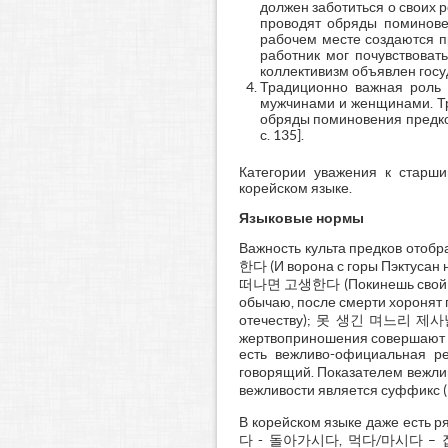
должен заботиться о своих 
проводят обряды поминовен
рабочем месте создаются 
работник мог почувствоват
коллективизм объявлен госуд
Традиционно важная роль 
мужчинами и женщинами. Т
обряды поминовения предков
с. 135].
Категории уважения к старш
корейском языке.
Языковые нормы
Важность культа предков ото
한다 (И ворона с горы Пэктусан
떠나면 고생한다 (Покинешь свой 
обычаю, после смерти хорон
отечеству); 못 생긴 며느리 제사날
жертвоприношения совершают ра
есть вежливо-официальная р
говорящий. Показателем вежл
вежливости является суффикс 
В корейском языке даже есть
다 - 돌아가시다, 먹다/마시다 – 잡수시