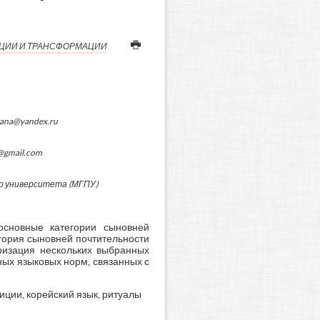
ИЦИИ И ТРАНСФОРМАЦИИ
yana@yandex.ru
@gmail.com
о университета (МГПУ)
основные категории сыновней
егория сыновней почтительности
ризация нескольких выбранных
ных языковых норм, связанных с
иции, корейский язык, ритуалы