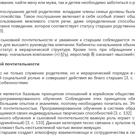
ование, найти жену или мужа, так и детям необходимо заботиться о р
 послушание детей родителям: младшие члены семьи должны были 
спокойства. Такое послушание включает в себя особый этикет об
ользование вежливого стиля речи, даже определенные способ
 такое поведение, которое соответствует статусу старших родственн
].
 сыновней почтительности и уважения к старшим соблюдаются п
о для высшего руководства компании. Кабинеты начальников обычно
статус в иерархической структуре. Кроме того, при обращении
мер, «начальник компании» (사장님, иероглиф 長 означает «высокий») [1
ей почтительности
о не только служение родителям, но и иерархический порядок в
 социальной ролью и совершает действия во благо старших [3, с. 
особенностями:
м является базовым принципом отношений в корейском обществе.
рограммированного обучения. Соблюдение этих принципов обяз
большим опытом и знаниями, поэтому необходимо почитать их. Эт
й почтительностью. Программированное обучение в системе обра
имися своих индивидуальных творческих способностей [3, с. 132].
ного обучения и сыновней почтительности важную роль играет с
чинённый) [3, с. 133]. Данная категория тесно связана с культом 
должают быть неотъемлемой частью жизни живущих.
старшим создает атмосферу взаимопомощи и сотрудничества в сем