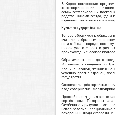
В Корее поклонение предкам
жертвоприношений, почитание 
семьи всех поколений, посколь
родственниками всегда, где и
корейцы показывали своим умер
Культ государя (вана)
Теперь обратимся к обрядам п
считался избранным человеком,
но и забота о народе, поэтому
говоря уже о спорах и разно
происхождение, особое благосл
Обратимся к легенде о созд
«Оставшихся сведениях о Тр
Хванина, Хванун, женился на 
успешно правил страной, посл
государства.
Основатели трёх корейских госу
в год совершались жертвоприн
Простой народ ценил все те за
серьёзностью. Похороны вана 
Особенности ритуала также под
использовались специальные п
похороны и люди скорбели. В 