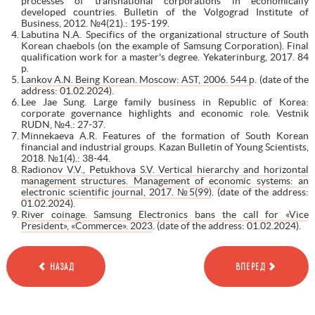
processes of transnational corporations in economically
developed countries. Bulletin of the Volgograd Institute of
Business, 2012. №4(21).: 195-199.
Labutina N.A. Specifics of the organizational structure of South
Korean chaebols (on the example of Samsung Corporation). Final
qualification work for a master's degree. Yekaterinburg, 2017. 84
p.
Lankov A.N. Being Korean. Moscow: AST, 2006. 544 р
. (date of the
address: 01.02.2024).
Lee Jae Sung. Large family business in Republic of Korea:
corporate governance highlights and economic role. Vestnik
RUDN, №4.: 27-37.
Minnekaeva A.R. Features of the formation of South Korean
financial and industrial groups. Kazan Bulletin of Young Scientists,
2018. №1(4).: 38-44.
Radionov V.V., Petukhova S.V. Vertical hierarchy and horizontal
management structures. Management of economic systems: an
electronic scientific journal, 2017. №5(99)
. (date of the address:
01.02.2024).
River coinage. Samsung Electronics bans the call for «Vice
President», «Commerce». 2023
. (date of the address: 01.02.2024).
НАЗАД
ВПЕРЕД