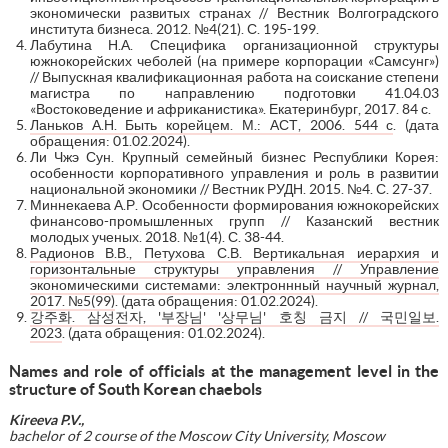
экономически развитых странах // Вестник Волгоградского
института бизнеса. 2012. №4(21). С. 195-199.
Лабутина Н.А. Специфика организационной структуры
южнокорейских чеболей (на примере корпорации «Самсунг»)
// Выпускная квалификационная работа на соискание степени
магистра по направлению подготовки 41.04.03
«Востоковедение и африканистика». Екатеринбург, 2017. 84 с.
Ланьков А.Н. Быть корейцем. М.: АСТ, 2006. 544 с
. (дата
обращения: 01.02.2024).
Ли Чжэ Сун. Крупный семейный бизнес Республики Корея:
особенности корпоративного управления и роль в развитии
национальной экономики // Вестник РУДН. 2015. №4. С. 27-37.
Миннекаева А.Р. Особенности формирования южнокорейских
финансово-промышленных групп // Казанский вестник
молодых ученых. 2018. №1(4). С. 38-44.
Радионов В.В., Петухова С.В. Вертикальная иерархия и
горизонтальные структуры управления // Управление
экономическими системами: электроннный научный журнал,
2017. №5(99)
. (дата обращения: 01.02.2024).
강주화. 삼성전자, '부장님' '상무님' 호칭 금지 // 국민일보.
2023
. (дата обращения: 01.02.2024).
Names and role of officials at the management level in the
structure of South Korean chaebols
Kireeva P.V.,
bachelor of 2 course of the Moscow City University, Moscow