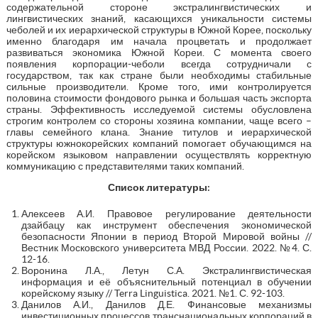
содержательной стороне экстралингвистических и
лингвистических знаний, касающихся уникальности системы
чеболей и их иерархической структуры в Южной Корее, поскольку
именно благодаря им начала процветать и продолжает
развиваться экономика Южной Кореи. С момента своего
появления корпорации-чеболи всегда сотрудничали с
государством, так как стране были необходимы стабильные
сильные производители. Кроме того, ими контролируется
половина стоимости фондового рынка и большая часть экспорта
страны. Эффективность исследуемой системы обусловлена
строгим контролем со стороны хозяина компании, чаще всего –
главы семейного клана. Знание титулов и иерархической
структуры южнокорейских компаний помогает обучающимся на
корейском языковом направлении осуществлять корректную
коммуникацию с представителями таких компаний.
Список литературы:
Алексеев А.И. Правовое регулирование деятельности
дзайбацу как инструмент обеспечения экономической
безопасности Японии в период Второй Мировой войны //
Вестник Московского университета МВД России. 2022. №4. С.
12-16.
Воронина Л.А., Летун С.А. Экстралингвистическая
информация и её объяснительный потенциал в обучении
корейскому языку // Terra Linguistica. 2021. №1. С. 92-103.
Данилов А.И., Данилов Д.Е. Финансовые механизмы
инвестиционных процессов транснациональных корпораций в