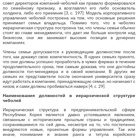
совет директоров компаний-чеболей как правило формировался
по семейному признаку, а возглавлял его либо основатель
холдинга, либо его преемник [3, с. 197]. Модель корпоративного
управления чеболей построена на том, что основные решения
принимает семья владельца. Помимо того, что в чеболях
иерархическая структура построена так, что члены семьи обычно
стоят во главе менеджмента, что дает им больше контроля над
бизнесом, они же занимают высокие позиции в дочерних
компаниях.
Члены семьи допускаются к руководящим должностям после
того, как докажут свою компетентность. В одних семьях принято,
что они должны успешно проработать в чужих фирмах в течение
продолжительного срока, тем самым доказав, что они достойны
должности топ-менеджера и в своей компании. В других же
семьях их представители после окончания университета сразу
идут работать в компанию, принадлежащую семье, но начинают с
низов, и сами должны пробиваться наверх [4, с. 29].
Наименования должностей в иерархической структуре
чеболей
Иерархическая структура в предпринимательской сфере
Республики Корея является давно устоявшимся явлением,
связанным с историческим прошлым страны и традициями,
сохранившимися по сей день, несмотря на то, что постепенно
внедряются новые, проектные формы управления. Так или
иначе, понимание и знание ранга и титула корейского