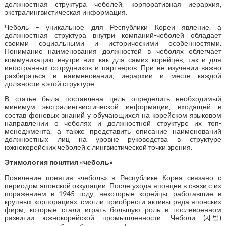
должностная структура чеболей, корпоративная иерархия,
экстралингвистическая информация.
Чеболь – уникальное для Республики Кореи явление, а
должностная структура внутри компаний-чеболей обладает
своими социальными и историческими особенностями.
Понимание наименования должностей в чеболях облегчает
коммуникацию внутри них как для самих корейцев, так и для
иностранных сотрудников и партнеров. При ее изучении важно
разбираться в наименовании, иерархии и месте каждой
должности в этой структуре.
В статье была поставлена цель определить необходимый
минимум экстралингвистической информации, входящей в
состав фоновых знаний у обучающихся на корейском языковом
направлении о чеболях и должностной структуре их топ-
менеджмента, а также представить описание наименований
должностных лиц на уровне руководства в структуре
южнокорейских чеболей с лингвистической точки зрения.
Этимология понятия «чеболь»
Появление понятия «чеболь» в Республике Корея связано с
периодом японской оккупации. После ухода японцев в связи с их
поражением в 1945 году, некоторые корейцы, работавшие в
крупных корпорациях, смогли приобрести активы ряда японских
фирм, которые стали играть большую роль в послевоенном
развитии южнокорейской промышленности. Чеболи (재벌)