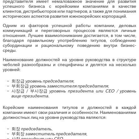
представителя имеет немаловажное значение для развития
успешного бизнеса с корейскими компаниями в качестве
клиентов, дистрибьюторов или партнеров, а также для понимания
исторических аспектов развития южнокорейских корпораций.
Одним из факторов успешной работы компании, деловых
коммуникаций и переговорных процессов являются личные
отношения. Лучшее взаимопонимание достигается, в том числе,
благодаря правильному употреблению титулов, соблюдению
субординации и рациональному поведению внутри бизнес-
среды.
Наименование должностей на уровне руководства в структуре
чеболей разнообразны и специфичны и делятся на несколько
уровней:
회장급
уровень председателя
;
부회장급
уровень заместителя председателя
;
사장급 / 부사장급
уровень президента или CEO / уровень
вице-президента
.
Корейские наименования титулов и должностей в каждой
компании имеют свои различия и особенности. Наименованиями
должностных лиц на уровне руководства являются:
회장
председатель
,
부회장
заместитель председателя
,
사장
президент или CEO
,