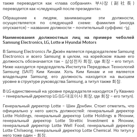
также переводится как «глава собрания». 부사장 (副社長)
переводится как «следующий после президента».
Обращение к людям, занимающим эти должности,
осуществляется по следующей схеме: фамилия (иногда
опускается) – название должности – почтительный суффикс -님.
Наименования должностных лиц на примере чеболей
Samsung Electronics, LG, Lotte и Hyundai Motors
В Samsung Electronics Ли Джэён является председателем Samsung
Electronics и всего Samsung в целом, на корейском языке его
должность обозначается так – 삼성전자 회장, где 회장 – его титул.
Ниже находится председатель Института Передовых Технологий
Samsung (SAIT) Ким Кинам. Хоть Ким Кинам и не является
владельцем Samsung, его должность находится на высшем
уровне в структуре руководства Samsung, а титул также 회장.
В LG единственный на уровне председателя находится Гу Кванмо
– генеральный директор LG (LG 대표이사 회장, где 회장 – его титул).
Генеральный директор Lotte – Шин Донбин. Стоит отметить, что
официально у него шесть должностей: генеральный директор
Lotte Holdings, генеральный директор Lotte Holdings в Японии,
генеральный директор Lotte Strettic Investment в Японии,
генеральный директор Lotte Well Food, генеральный директор
Lotte Chilseong, генеральный директор Lotte Chemical. Но титул у
него тоже один – 회장.