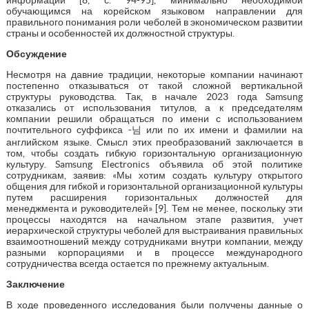
обучающимся на корейском языковом направлении для
правильного понимания роли чеболей в экономическом развитии
страны и особенностей их должностной структуры.
Обсуждение
Несмотря на давние традиции, некоторые компании начинают
постепенно отказываться от такой сложной вертикальной
структуры руководства. Так, в начале 2023 года Samsung
отказались от использования титулов, а к председателям
компании решили обращаться по имени с использованием
почтительного суффикса -님 или по их имени и фамилии на
английском языке. Смысл этих преобразований заключается в
том, чтобы создать гибкую горизонтальную организационную
культуру. Samsung Electronics объявила об этой политике
сотрудникам, заявив: «Мы хотим создать культуру открытого
общения для гибкой и горизонтальной организационной культуры
путем расширения горизонтальных должностей для
менеджмента и руководителей» [9]. Тем не менее, поскольку эти
процессы находятся на начальном этапе развития, учет
иерархической структуры чеболей для выстраивания правильных
взаимоотношений между сотрудниками внутри компании, между
разными корпорациями и в процессе международного
сотрудничества всегда остается по прежнему актуальным.
Заключение
В ходе проведенного исследования были получены данные о