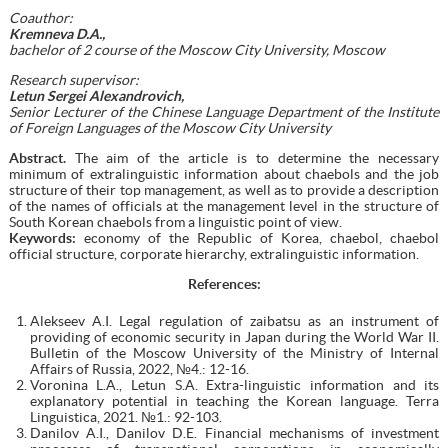
Coauthor:
Kremneva D.A.,
bachelor of 2 course of the Moscow City University, Moscow
Research supervisor:
Letun Sergei Alexandrovich,
Senior Lecturer of the Chinese Language Department of the Institute
of Foreign Languages of the Moscow City University
Abstract.
The aim of the article is to determine the necessary
minimum of extralinguistic information about chaebols and the job
structure of their top management, as well as to provide a description
of the names of officials at the management level in the structure of
South Korean chaebols from a linguistic point of view.
Keywords:
economy of the Republic of Korea, chaebol, chaebol
official structure, corporate hierarchy, extralinguistic information.
References
:
Alekseev A.I. Legal regulation of zaibatsu as an instrument of
providing of economic security in Japan during the World War II.
Bulletin of the Moscow University of the Ministry of Internal
Affairs of Russia, 2022, №4.: 12-16.
Voronina L.A., Letun S.A. Extra-linguistic information and its
explanatory potential in teaching the Korean language. Terra
Linguistica, 2021. №1.: 92-103.
Danilov A.I., Danilov D.E. Financial mechanisms of investment