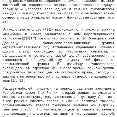
представляли собою объединение формально самостоятельных
компаний на холдинговой основе, осуществлявшее единую
политику и управлявшееся одним и тем же руководством,
находившимся под контролем, как правило, у семейного клана,
осуществлявшего управленческие и финансовые функции [6, с.
29].
Этимологически слово «재벌» происходит от японского термина
«дзайбацу» и имеет одинаковое с ним иероглифическое
написание 財閥 (財
богатство, имущество
; 閥
фракция, клан
).
Дзайбацу – финансово-промышленные группы,
характеризовавшиеся осуществлением управления членами
одного клана, состоящего из нескольких семейств, и
обладающего относительно малой долей собственности по
отношению к общему объему активов всей финансово-
промышленной группы. В дзайбацу существовала
пирамидальная структура финансово-промышленной группы
предприятий, позволяющая не соблюдать права, свободы и
законные интересы прочих участников бизнеса, не входящих в
клан [1, с. 13].
Расцвет чеболей пришелся на период правления президента
Республики Корея Пак Чонхи, который решил использовать
экспорт как основную движущую экономическую силу. Для этого
было решено уделить особое внимание развитию тяжелой
промышленности, которая требовала большой концентрации
капитала [7, с. 39]. Политические лидеры и правительственные
планировщики полагались на идеи и кооперацию чеболей.