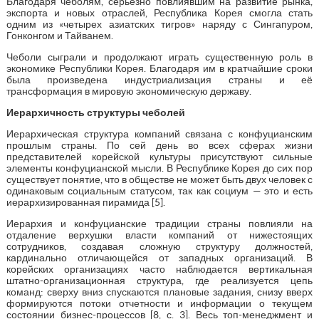
Благодаря чеболям, серьезно повлиявшим на развитие рынка,
экспорта и новых отраслей, Республика Корея смогла стать
одним из «четырех азиатских тигров» наряду с Сингапуром,
Гонконгом и Тайванем.
Чеболи сыграли и продолжают играть существенную роль в
экономике Республики Корея. Благодаря им в кратчайшие сроки
была произведена индустриализация страны и её
трансформация в мировую экономическую державу.
Иерархичность структуры чеболей
Иерархическая структура компаний связана с конфуцианским
прошлым страны. По сей день во всех сферах жизни
представителей корейской культуры присутствуют сильные
элементы конфуцианской мысли. В Республике Корея до сих пор
существует понятие, что в обществе не может быть двух человек с
одинаковым социальным статусом, так как социум — это и есть
иерархизированная пирамида [5].
Иерархия и конфуцианские традиции страны повлияли на
отдаление верхушки власти компаний от нижестоящих
сотрудников, создавая сложную структуру должностей,
кардинально отличающейся от западных организаций. В
корейских организациях часто наблюдается вертикальная
штатно-организационная структура, где реализуется цепь
команд: сверху вниз спускаются плановые задания, снизу вверх
формируются потоки отчетности и информации о текущем
состоянии бизнес-процессов [8, с. 3]. Весь топ-менеджмент и