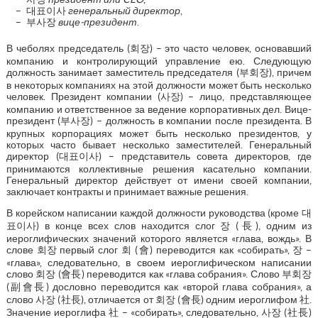
대표이사
генеральный директор
,
부사장
вице-президент
.
В чеболях председатель (회장) – это часто человек, основавший
компанию и контролирующий управление ею. Следующую
должность занимает заместитель председателя (부회장), причем
в некоторых компаниях на этой должности может быть несколько
человек. Президент компании (사장) – лицо, представляющее
компанию и ответственное за ведение корпоративных дел. Вице-
президент (부사장) – должность в компании после президента. В
крупных корпорациях может быть несколько президентов, у
которых часто бывает несколько заместителей. Генеральный
директор (대표이사) – представитель совета директоров, где
принимаются коллективные решения касательно компании.
Генеральный директор действует от имени своей компании,
заключает контракты и принимает важные решения.
В корейском написании каждой должности руководства (кроме 대
표이사) в конце всех слов находится слог 장 (長), одним из
иероглифических значений которого является «глава, вождь». В
слове 회장 первый слог 회 (會) переводится как «собирать», 장 –
«глава», следовательно, в своем иероглифическом написании
слово 회장 (會長) переводится как «глава собрания». Слово 부회장
(副會長) дословно переводится как «второй глава собрания», а
слово 사장 (社長), отличается от 회장 (會長) одним иероглифом 社.
Значение иероглифа 社 – «собирать», следовательно, 사장 (社長)