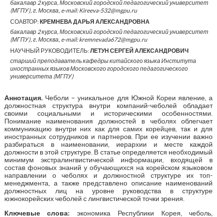
бакалавр 2 курса, Московский городской педагогический университет
(МГПУ), г. Москва, e-mail: Kireeva-532@mgpu.ru
СОАВТОР:
КРЕМНЕВА ДАРЬЯ АЛЕКСАНДРОВНА
бакалавр 2 курса, Московский городской педагогический университет
(МГПУ), г. Москва, e-mail: kremnevada672@mgpu.ru
НАУЧНЫЙ РУКОВОДИТЕЛЬ:
ЛЕТУН СЕРГЕЙ АЛЕКСАНДРОВИЧ
старший преподаватель кафедры китайского языка Института
иностранных языков Московского городского педагогического
университета (МГПУ)
Аннотация.
Чеболи – уникальное для Южной Кореи явление, а
должностная структура внутри компаний-чеболей обладает
своими социальными и историческими особенностями.
Понимание наименования должностей в чеболях облегчает
коммуникацию внутри них как для самих корейцев, так и для
иностранных сотрудников и партнеров. При ее изучении важно
разбираться в наименовании, иерархии и месте каждой
должности в этой структуре. В статье определяется необходимый
минимум экстралингвистической информации, входящей в
состав фоновых знаний у обучающихся на корейском языковом
направлении о чеболях и должностной структуре их топ-
менеджмента, а также представлено описание наименований
должностных лиц на уровне руководства в структуре
южнокорейских чеболей с лингвистической точки зрения.
Ключевые слова:
экономика Республики Корея, чеболь,