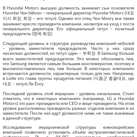
В Hyundai Motors высшую должность занимает сын основателя
Hyundai Чон Ыйсон – генеральный директор Hyundai Motors (대표
이사 회장, 회장 – его титул). Однако его отец Чон Монгу все также
занимает кресло президента компании, несмотря на уход с поста
генерального директора. Его официальный титул – почетный
председатель (명예 회장).
Следующий уровень в структуре руководства компаний-чеболей
– уровень заместителя председателя. Часто у них сразу
несколько должностей, но титул один – 부회장. В Samsung больше
всего заместителей председателя. Это можно обосновать тем,
что Samsung является самым большим конгломератом, поэтому и
высокопоставленных лиц там больше. В некоторых компаниях
встречаются должности, характерные только для них. Например,
в Lotte это глава группы продуктов питания (식품군 총괄대표, где
대표 – титул) Ли Ёнгу.
Последний уровень этой иерархии – уровень начальника. Стоит
отметить, что в некоторых компаниях (например, LG и Hyundai
Motors) это ранг президента или CEO и вице-президента. На этом
уровне расположены президенты разных отделов компании и их
заместители. После них идут должности ниже, не такие значимые
в данной структуре.
Исследование иерархической структуры южнокорейских
компаний позволило установить объём экстралингвистической
информации [8, с. 94-95], минимально необходимой