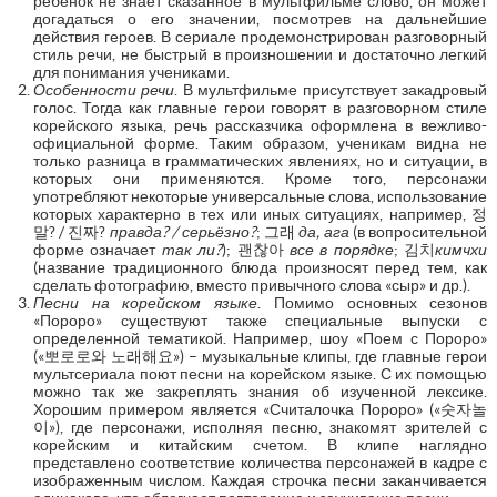
ребенок не знает сказанное в мультфильме слово, он может
догадаться о его значении, посмотрев на дальнейшие
действия героев. В сериале продемонстрирован разговорный
стиль речи, не быстрый в произношении и достаточно легкий
для понимания учениками.
Особенности речи
. В мультфильме присутствует закадровый
голос. Тогда как главные герои говорят в разговорном стиле
корейского языка, речь рассказчика оформлена в вежливо-
официальной форме. Таким образом, ученикам видна не
только разница в грамматических явлениях, но и ситуации, в
которых они применяются. Кроме того, персонажи
употребляют некоторые универсальные слова, использование
которых характерно в тех или иных ситуациях, например, 정
말? / 진짜?
правда? / серьёзно?
; 그래
да, ага
(в вопросительной
форме означает
так ли?
); 괜찮아
все в порядке
; 김치
кимчхи
(название традиционного блюда произносят перед тем, как
сделать фотографию, вместо привычного слова «сыр» и др.).
Песни на корейском языке
. Помимо основных сезонов
«Пороро» существуют также специальные выпуски с
определенной тематикой. Например, шоу «Поем с Пороро»
(«뽀로로와 노래해요») – музыкальные клипы, где главные герои
мультсериала поют песни на корейском языке. С их помощью
можно так же закреплять знания об изученной лексике.
Хорошим примером является «Считалочка Пороро» («숫자놀
이»), где персонажи, исполняя песню, знакомят зрителей с
корейским и китайским счетом. В клипе наглядно
представлено соответствие количества персонажей в кадре с
изображенным числом. Каждая строчка песни заканчивается