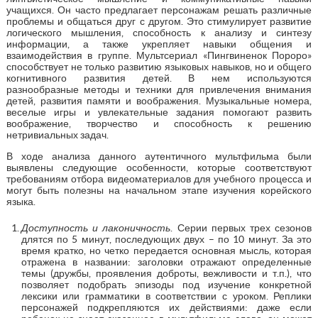
учащихся. Он часто предлагает персонажам решать различные
проблемы и общаться друг с другом. Это стимулирует развитие
логического мышления, способность к анализу и синтезу
информации, а также укрепляет навыки общения и
взаимодействия в группе. Мультсериал «Пингвиненок Пороро»
способствует не только развитию языковых навыков, но и общего
когнитивного развития детей. В нем используются
разнообразные методы и техники для привлечения внимания
детей, развития памяти и воображения. Музыкальные номера,
веселые игры и увлекательные задания помогают развить
воображение, творчество и способность к решению
нетривиальных задач.
В ходе анализа данного аутентичного мультфильма были
выявлены следующие особенности, которые соответствуют
требованиям отбора видеоматериалов для учебного процесса и
могут быть полезны на начальном этапе изучения корейского
языка.
Доступность и лаконичность
. Серии первых трех сезонов
длятся по 5 минут, последующих двух – по 10 минут. За это
время кратко, но четко передается основная мысль, которая
отражена в названии: заголовки отражают определенные
темы (дружбы, проявления доброты, вежливости и т.п.), что
позволяет подобрать эпизоды под изучение конкретной
лексики или грамматики в соответствии с уроком. Реплики
персонажей подкрепляются их действиями: даже если