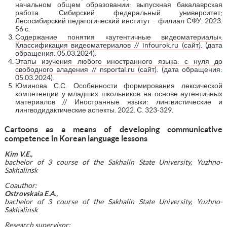
начальном общем образовании: выпускная бакалаврская
работа. Сибирский федеральный университет;
Лесосибирский педагогический институт – филиал СФУ, 2023.
56 с.
Содержание понятия «аутентичные видеоматериалы».
Классификация видеоматериалов // infourok.ru (сайт)
. (дата
обращения: 05.03.2024).
Этапы изучения любого иностранного языка: с нуля до
свободного владения // nsportal.ru (сайт)
. (дата обращения:
05.03.2024).
Юминова С.С. Особенности формирования лексической
компетенции у младших школьников на основе аутентичных
материалов // Иностранные языки: лингвистические и
лингводидактические аспекты. 2022. С. 323-329.
Cartoons as a means of developing communicative
competence in Korean language lessons
Kim V.E.,
bachelor of 3 course of the
Sakhalin State University, Yuzhno-
Sakhalinsk
Coauthor:
Ostrovskaia E.A.,
bachelor of 3 course of the Sakhalin State University, Yuzhno-
Sakhalinsk
Research supervisor: