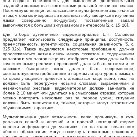
они создают возможность для выполнения дополнительных
заданий и знакомства с контекстами реальной жизни вне класса.
Поскольку концепция использования мультфильмов заключается
в том, чтобы мотивировать и привлекать обучающихся к изучению
языка совершенно по-другому, поставленные задачи
выполняются с большим энтузиазмом и интересом [2, с. 15-18].
Для отбора аутентичных видеоматериалов Е.Н. Соловова
предлагает использовать следующие принципы: доступность,
преемственность, аутентичность, социальная значимость [5, с.
325-326]. Также выделяются некоторые требования: должна
прослеживаться четкая связь между сюжетом и содержанием
диалогов и монологов в сценах; изображение и звук должны быть
качественными; реплики персонажей должны быть четкими и не
слишком быстрыми; язык должен быть современным,
соответствующим требованиям и нормам литературного языка, с
которым учащимся придется сталкиваться чаще всего; текст не
должен быть перегружен новыми словами, выражениями и
незнакомыми жестами; видеоматериал должен занимать не
более 2-10 минут или делиться на смысловые отрезки, которые
можно повторять несколько раз за период урока; ситуации
должны быть типическими, такими, которые могут встретиться
обучающимся в практике.
Мультипликация дает возможность легко проникнуть в суть
реальных вещей и явлений и в простой наглядной форме
донести информацию до учащихся, но на этапе начального
общего образования могут возникнуть некоторые сложности,
касающиеся лексического, грамматического и фонетического