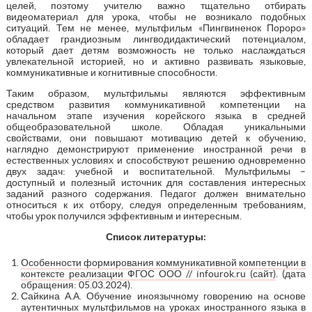
целей, поэтому учителю важно тщательно отбирать
видеоматериал для урока, чтобы не возникало подобных
ситуаций. Тем не менее, мультфильм «Пингвиненок Пороро»
обладает грандиозным лингводидактический потенциалом,
который дает детям возможность не только наслаждаться
увлекательной историей, но и активно развивать языковые,
коммуникативные и когнитивные способности.
Таким образом, мультфильмы являются эффективным
средством развития коммуникативной компетенции на
начальном этапе изучения корейского языка в средней
общеобразовательной школе. Обладая уникальными
свойствами, они повышают мотивацию детей к обучению,
наглядно демонстрируют применение иностранной речи в
естественных условиях и способствуют решению одновременно
двух задач: учебной и воспитательной. Мультфильмы –
доступный и полезный источник для составления интересных
заданий разного содержания. Педагог должен внимательно
относиться к их отбору, следуя определенным требованиям,
чтобы урок получился эффективным и интересным.
Список литературы:
Особенности формирования коммуникативной компетенции в
контексте реализации ФГОС ООО // infourok.ru (сайт)
. (дата
обращения: 05.03.2024).
Сайкина А.А. Обучение иноязычному говорению на основе
аутентичных мультфильмов на уроках иностранного языка в