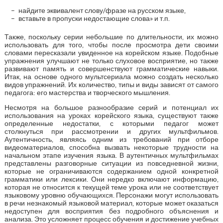
найдите эквивалент слову/фразе на русском языке,
вставьте в пропуски недостающие слова» и т.п.
Также, поскольку серии небольшие по длительности, их можно
использовать для того, чтобы после просмотра дети своими
словами пересказали увиденное на корейском языке. Подобные
упражнения улучшают не только слуховое восприятие, но также
развивают память и совершенствуют грамматические навыки.
Итак, на основе одного мультсериала можно создать несколько
видов упражнений. Их количество, типы и виды зависят от самого
педагога: его мастерства и творческого мышления.
Несмотря на большое разнообразие серий и потенциал их
использования на уроках корейского языка, существуют также
определенные недостатки, с которыми педагог может
столкнуться при рассмотрении и других мультфильмов.
Аутентичность, являясь одним из требований при отборе
видеоматериалов, способна вызвать некоторые трудности на
начальном этапе изучения языка. В аутентичных мультфильмах
представлены разговорные ситуации из повседневной жизни,
которые не ограничиваются содержанием одной конкретной
грамматики или лексики. Они нередко включают информацию,
которая не относится к текущей теме урока или не соответствует
языковому уровню обучающихся. Персонажи могут использовать
в речи незнакомый языковой материал, которые может оказаться
недоступен для восприятия без подробного объяснения и
анализа. Это усложняет процесс обучения и достижение учебных