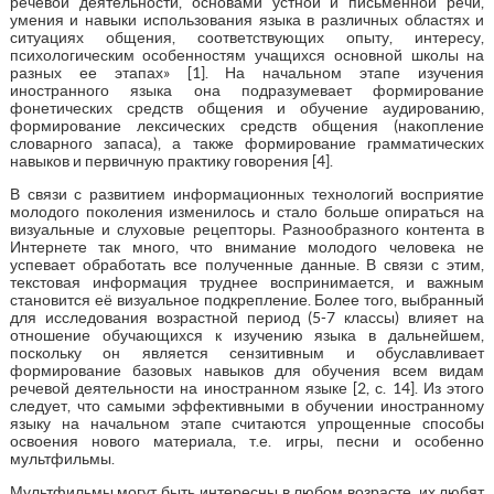
речевой деятельности, основами устной и письменной речи,
умения и навыки использования языка в различных областях и
ситуациях общения, соответствующих опыту, интересу,
психологическим особенностям учащихся основной школы на
разных ее этапах» [1]. На начальном этапе изучения
иностранного языка она подразумевает формирование
фонетических средств общения и обучение аудированию,
формирование лексических средств общения (накопление
словарного запаса), а также формирование грамматических
навыков и первичную практику говорения [4].
В связи с развитием информационных технологий восприятие
молодого поколения изменилось и стало больше опираться на
визуальные и слуховые рецепторы. Разнообразного контента в
Интернете так много, что внимание молодого человека не
успевает обработать все полученные данные. В связи с этим,
текстовая информация труднее воспринимается, и важным
становится её визуальное подкрепление. Более того, выбранный
для исследования возрастной период (5-7 классы) влияет на
отношение обучающихся к изучению языка в дальнейшем,
поскольку он является сензитивным и обуславливает
формирование базовых навыков для обучения всем видам
речевой деятельности на иностранном языке [2, с. 14]. Из этого
следует, что самыми эффективными в обучении иностранному
языку на начальном этапе считаются упрощенные способы
освоения нового материала, т.е. игры, песни и особенно
мультфильмы.
Мультфильмы могут быть интересны в любом возрасте, их любят