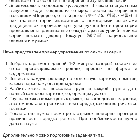
одинаково, что облегчает повторение и заучивание песни.
Знакомство с корейской культурой
. В число специальных
выпусков входит сборник из четырех небольших серий под
названием «Пороро едет в Корею» («뽀로로의 한국대모험»). В
них главные герои знакомятся с некоторыми аспектами
традиционной корейской культуры: кухней (во второй серии
представлены традиционные блюда), архитектурой (в этой же
серии показан дворец Токсугун (덕수궁), национальной
одеждой и музыкой.
Ниже представлен пример упражнения по одной из серии.
Выбрать фрагмент длиной 1-2 минуты, который состоит из
четко проговариваемых реплик, простых по форме и
содержанию.
Выписать каждую реплику на отдельную карточку, пометив,
какому персонажу она принадлежит.
Разбить класс на несколько групп и каждой группе дать
полный комплект карточек, содержащих диалог.
Группа должна посмотреть отрывок, не заглядывая в карточки,
а затем поставить реплики в том порядке, как они встречались
в записи.
После этого нужно посмотреть отрывок повторно, проверяя
правильность порядка реплик. При необходимости нужно
делать паузы.
Дополнительно можно подготовить задания типа: