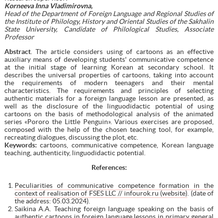
Korneeva Inna Vladimirovna,
Head of the Department of Foreign Language and Regional Studies of
the Institute of Philology, History and Oriental Studies of the
Sakhalin
State University, Candidate of Philological Studies, Associate
Professor
Abstract
. The article considers using of cartoons as an effective
auxiliary means of developing students' communicative competence
at the initial stage of learning Korean at secondary school. It
describes the universal properties of cartoons, taking into account
the requirements of modern teenagers and their mental
characteristics. The requirements and principles of selecting
authentic materials for a foreign language lesson are presented, as
well as the disclosure of the linguodidactic potential of using
cartoons on the basis of methodological analysis of the animated
series «Pororo the Little Penguin». Various exercises are proposed,
composed with the help of the chosen teaching tool, for example,
recreating dialogues, discussing the plot, etc.
Keywords:
cartoons, communicative competence, Korean language
teaching, authenticity, linguodidactic potential.
References:
Peculiarities of communicative competence formation in the
context of realisation of FSES LLC // infourok.ru (website)
. (date of
the address: 05.03.2024).
Saikina A.A. Teaching foreign language speaking on the basis of
authentic cartoons in foreign language lessons in primary general