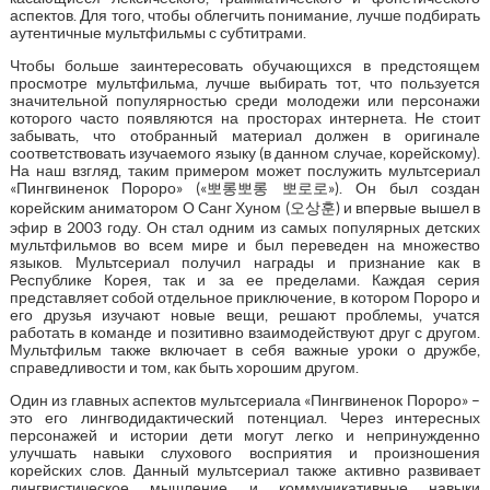
аспектов. Для того, чтобы облегчить понимание, лучше подбирать
аутентичные мультфильмы с субтитрами.
Чтобы больше заинтересовать обучающихся в предстоящем
просмотре мультфильма, лучше выбирать тот, что пользуется
значительной популярностью среди молодежи или персонажи
которого часто появляются на просторах интернета. Не стоит
забывать, что отобранный материал должен в оригинале
соответствовать изучаемого языку (в данном случае, корейскому).
На наш взгляд, таким примером может послужить мультсериал
«Пингвиненок Пороро» («뽀롱뽀롱 뽀로로»). Он был создан
корейским аниматором О Санг Хуном (오상훈) и впервые вышел в
эфир в 2003 году. Он стал одним из самых популярных детских
мультфильмов во всем мире и был переведен на множество
языков. Мультсериал получил награды и признание как в
Республике Корея, так и за ее пределами. Каждая серия
представляет собой отдельное приключение, в котором Пороро и
его друзья изучают новые вещи, решают проблемы, учатся
работать в команде и позитивно взаимодействуют друг с другом.
Мультфильм также включает в себя важные уроки о дружбе,
справедливости и том, как быть хорошим другом.
Один из главных аспектов мультсериала «Пингвиненок Пороро» –
это его лингводидактический потенциал. Через интересных
персонажей и истории дети могут легко и непринужденно
улучшать навыки слухового восприятия и произношения
корейских слов. Данный мультсериал также активно развивает
лингвистическое мышление и коммуникативные навыки