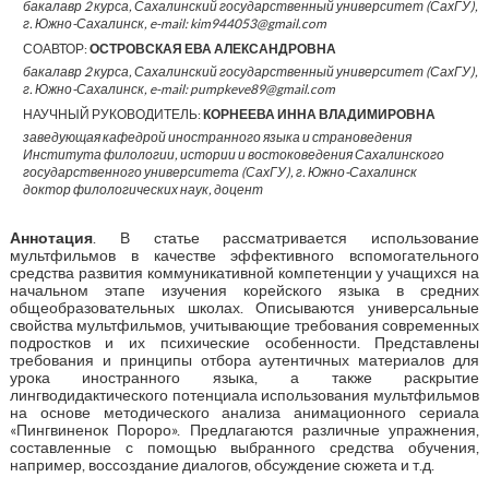
бакалавр 2 курса, Сахалинский государственный университет (СахГУ),
г. Южно-Сахалинск, e-mail: kim944053@gmail.com
СОАВТОР:
ОСТРОВСКАЯ ЕВА АЛЕКСАНДРОВНА
бакалавр 2 курса, Сахалинский государственный университет (СахГУ),
г. Южно-Сахалинск, e-mail: pumpkeve89@gmail.com
НАУЧНЫЙ РУКОВОДИТЕЛЬ:
КОРНЕЕВА ИННА ВЛАДИМИРОВНА
заведующая кафедрой иностранного языка и страноведения
Института филологии, истории и востоковедения Сахалинского
государственного университета (СахГУ), г. Южно-Сахалинск
доктор филологических наук, доцент
Аннотация
. В статье рассматривается использование
мультфильмов в качестве эффективного вспомогательного
средства развития коммуникативной компетенции у учащихся на
начальном этапе изучения корейского языка в средних
общеобразовательных школах. Описываются универсальные
свойства мультфильмов, учитывающие требования современных
подростков и их психические особенности. Представлены
требования и принципы отбора аутентичных материалов для
урока иностранного языка, а также раскрытие
лингводидактического потенциала использования мультфильмов
на основе методического анализа анимационного сериала
«Пингвиненок Пороро». Предлагаются различные упражнения,
составленные с помощью выбранного средства обучения,
например, воссоздание диалогов, обсуждение сюжета и т.д.