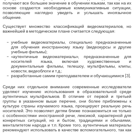
получают все большее значение в обучении языкам, так как на их
основе создаются необходимые коммуникативные ситуации,
позволяющие наглядно увидеть и услышать иноязычное
общение.
Существует множество классификаций видеоматериалов, но
важнейшей в методическом плане считается следующая:
учебные видеоматериалы, специально предназначенные
для обучения иностранному языку (видеокурсы и другие
учебные фильмы);
«аутентичные видеоматериалы», предназначенные для
носителей языка, включая художественные и
документальные фильмы, телешоу, мультфильмы, клипы,
новости, видеоблоги и т.д.;
разработанные самим преподавателем и обучающимися [3].
Среди них отдельное внимание современные исследователи
уделяют изучению использования в образовательной среде
аутентичных мультфильмов. В отличие от первой и третьей
группы в указанном выше перечне, они более приближены к
культуре страны изучаемого языка, проецируют реальную речь
носителей. Это позволяет детям ближе познакомиться не только
с особенностями иностранной речи, лексикой, характерной для
конкретных ситуаций, но и бытом, традициями и обычаями,
менталитетом народа и т.п. Кроме того, аутентичные материалы
рекомендуют использовать в качестве вспомогательного, так как