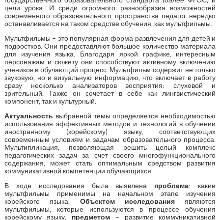
цели урока. И среди огромного разнообразия возможностей
современного образовательного пространства педагог нередко
останавливается на таком средстве обучения, как мультфильмы.
Мультфильмы – это популярная форма развлечения для детей и
подростков. Они предоставляют большое количество материала
для изучения языка. Благодаря яркой графике, интересным
персонажам и сюжету они способствуют активному включению
учеников в обучающий процесс. Мультфильм содержит не только
звуковую, но и визуальную информацию, что включает в работу
сразу несколько анализаторов восприятия: слуховой и
зрительный. Также он сочетает в себе как лингвистический
компонент, так и культурный.
Актуальность
выбранной темы определяется необходимостью
использования эффективных методов и технологий в обучении
иностранному (корейскому) языку, соответствующих
современным условиям и задачам образовательного процесса.
Мультипликация, позволяющая решить целый комплекс
педагогических задач за счет своего многофункционального
содержания, может стать оптимальным средством развития
коммуникативной компетенции обучающихся.
В ходе исследования была выявлена
проблема
: какие
мультфильмы применимы на начальном этапе изучения
корейского языка.
Объектом исследования
являются
мультфильмы, которые используются в процессе обучения
корейскому языку,
предметом
– развитие коммуникативной