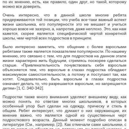
по их мнению, есть, как правило, один друг, но такой, которому
можно все доверить.
Очень интересно, что в данной школе многие ребята
придерживаются той позиции, что учеба все-таки важный аспект
жизни школьника, его популярности это не мешает и учиться
хорошо вовсе не зазорно, а, напротив, даже неплохо. Это, как нам
кажется, скорее является специфической чертой конкретной
школы, чем чертой всех подростков в принципе.
Было интересно заметить, что общение с более взрослыми
ребятами также является показателем популярности. По нашему
мнению, это связано с тем, что для подростков на данном этапе
жизни характерно жить будущим, стремясь поскорее сделаться
старше. «Привлекательность почувствовать себя взрослым
объясняется тем, что взрослые в глазах подростка обладают
максимумом самостоятельности, а потому и поступают так, как
хотят. Следовательно, быть взрослым в глазах подростка
означает делать то, что разрешается взрослым, но запрещается
детям» [1, С. 340-342].
Подростки также много внимания уделяют внешнему виду, как
можно понять по ответам многих школьников, в которых
особенный упор был сделан на одежду, прическу и стиль в
общем. Ребят интересует, что думают о них окружающие, их
мнение важно, что является одной из существенных черт
подросткового возраста. Данный момент подробно описан в
литературе (См., например, [2]). Как отмечали сами школьники, с
кем-то могут не общаться не потому что он плохой человек, а