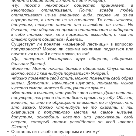
«Кто-то общителен, а кто-то нет» (Андрей).
«Ну, просто некоторых общество принимает, а
некоторых отталкивает. Почти всегда людей
отталкивают из-за внешнего вида, скорее не из-за
внутреннего, а именно из-за внешнего. То есть человек,
допустим, невкусно пахнет или выглядит не очень. Но
бывает, что общество просто отталкивает и забирает
к себе только тех, кто нормально выглядит, с кем не
стыдно будет общаться» (Света).
Существует ли понятие «карьерной лестницы» в вопросах
популярности? Можно ли своими усилиями подняться или
опуститься по ней и если можно, то как?
«Да, наверное. Расширять круг общения, общаться
больше» (Костя).
«Конечно. Можно начать больше общаться. Опуститься
можно, если с кем-нибудь поругаться» (Андрей).
«Можно поменять свой стиль, можно поменять свой образ
жизни. Допустим, научиться шутить, понимать чужое
чувство юмора, может быть, учиться лучше».
«Все-таки я считаю, что учеба - это важно. Даже если ты
популярен, все равно должно быть время на учебу. Обычно,
конечно, на это не обращают внимания, но я думаю, что
это важно. Можно что-нибудь не то сказать, и ты
скатишься с популярного места на самое низшее,
допустим, оскорбишь кого-то или расскажешь свой
секрет, который потом разойдется по всей школе»
(Света).
Считаешь ли ты себя популярным и почему?