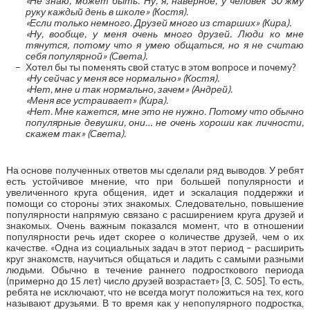
«Не знаю, может быть. Ну, я, наверное, у человек 30 жму
руку каждый день в школе» (Костя).
«Если только немного. Друзей много из старших» (Кира).
«Ну, вообще, у меня очень много друзей. Люди ко мне
тянутся, потому что я умею общаться, но я не считаю
себя популярной» (Света).
Хотел бы ты поменять свой статус в этом вопросе и почему?
«Ну сейчас у меня все нормально» (Костя).
«Нет, мне и так нормально, зачем» (Андрей).
«Меня все устраивает» (Кира).
«Нет. Мне кажется, мне это не нужно. Потому что обычно
популярные девушки, они… не очень хороши как личности,
скажем так» (Света).
На основе полученных ответов мы сделали ряд выводов. У ребят
есть устойчивое мнение, что при большей популярности и
увеличенного круга общения, идет и эскалация поддержки и
помощи со стороны этих знакомых. Следовательно, повышение
популярности напрямую связано с расширением круга друзей и
знакомых. Очень важным показался момент, что в отношении
популярности речь идет скорее о количестве друзей, чем о их
качестве. «Одна из социальных задач в этот период – расширить
круг знакомств, научиться общаться и ладить с самыми разными
людьми. Обычно в течение раннего подросткового периода
(примерно до 15 лет) число друзей возрастает» [3, С. 505]. То есть,
ребята не исключают, что не всегда могут положиться на тех, кого
называют друзьями. В то время как у непопулярного подростка,