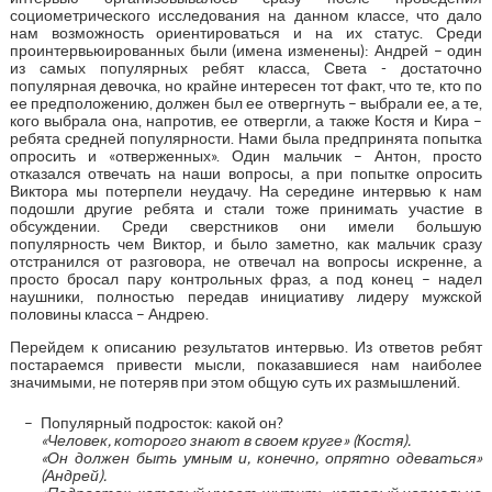
социометрического исследования на данном классе, что дало
нам возможность ориентироваться и на их статус. Среди
проинтервьюированных были (имена изменены): Андрей – один
из самых популярных ребят класса, Света - достаточно
популярная девочка, но крайне интересен тот факт, что те, кто по
ее предположению, должен был ее отвергнуть – выбрали ее, а те,
кого выбрала она, напротив, ее отвергли, а также Костя и Кира –
ребята средней популярности. Нами была предпринята попытка
опросить и «отверженных». Один мальчик – Антон, просто
отказался отвечать на наши вопросы, а при попытке опросить
Виктора мы потерпели неудачу. На середине интервью к нам
подошли другие ребята и стали тоже принимать участие в
обсуждении. Среди сверстников они имели большую
популярность чем Виктор, и было заметно, как мальчик сразу
отстранился от разговора, не отвечал на вопросы искренне, а
просто бросал пару контрольных фраз, а под конец – надел
наушники, полностью передав инициативу лидеру мужской
половины класса – Андрею.
Перейдем к описанию результатов интервью. Из ответов ребят
постараемся привести мысли, показавшиеся нам наиболее
значимыми, не потеряв при этом общую суть их размышлений.
Популярный подросток: какой он?
«Человек, которого знают в своем круге» (Костя).
«Он должен быть умным и, конечно, опрятно одеваться»
(Андрей).