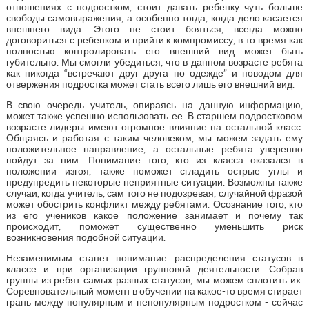
отношениях с подростком, стоит давать ребенку чуть больше
свободы самовыражения, а особенно тогда, когда дело касается
внешнего вида. Этого не стоит бояться, всегда можно
договориться с ребенком и прийти к компромиссу, в то время как
полностью контролировать его внешний вид может быть
губительно. Мы смогли убедиться, что в данном возрасте ребята
как никогда “встречают друг друга по одежде” и поводом для
отвержения подростка может стать всего лишь его внешний вид.
В свою очередь учитель, опираясь на данную информацию,
может также успешно использовать ее. В старшем подростковом
возрасте лидеры имеют огромное влияние на остальной класс.
Общаясь и работая с таким человеком, мы можем задать ему
положительное направление, а остальные ребята уверенно
пойдут за ним. Понимание того, кто из класса оказался в
положении изгоя, также поможет сгладить острые углы и
предупредить некоторые неприятные ситуации. Возможны также
случаи, когда учитель, сам того не подозревая, случайной фразой
может обострить конфликт между ребятами. Осознание того, кто
из его учеников какое положение занимает и почему так
происходит, поможет существенно уменьшить риск
возникновения подобной ситуации.
Незаменимым станет понимание распределения статусов в
классе и при организации групповой деятельности. Собрав
группы из ребят самых разных статусов, мы можем сплотить их.
Соревновательный момент в обучении на какое-то время стирает
грань между популярным и непопулярным подростком - сейчас