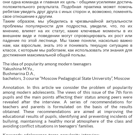
они одна команда и главная их цель - общими усилиями достичь
положительного результата. Подобная практика может помочь
ребятам увидеть друг друга с иных сторон и, возможно, поменять
свое отношение к другим.
Таким образом, мы убедились в чрезвычайной актуальности
проблемы популярности для подростка, увидели, что, по их
мнению, влияет на их статус, какие ключевые моменты в их
внешнем виде и поведении могут спровоцировать их рост или
падение по этой лестнице. Мы также поняли, насколько важно
нам, как взрослым, знать это и понимать текущую ситуацию в
классе, с которым мы работаем, как использовать эти знания для
достижения максимальной общей пользы.
The idea of popularity among modern teenagers
Yakushina M.Yu.,
Bushmarina D.A.,
bachelors, 3 course “Moscow Pedagogical State University”, Moscow
Annotation. In this article we consider the problem of popularity
among modern adolescents. The views of this issue of the 7th form
pupils and the main points affecting their status among peers were
revealed after the interview. A series of recommendations for
teachers and parents is formulated on the basis of the results
obtained. These recommendations are aimed at improving the
educational results of pupils, identifying and preventing incidents of
bullying, maintaining a healthy moral atmosphere of the class and
avoiding conflict situations in teenagers’ families.
Keywords: adolescence, teens, popularity, interview.