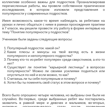
коллективе особенно важны для подростков. Проанализировав
перечисленные работы, мы провели собственное практическое
исследование, в котором изложили представления о
популярности у современных подростков.
Имея возможность какое-то время наблюдать за ребятами на
уроках и лично общаться с ними в рамках прохождения практики
в 7 классе, мы решили провести эту работу в форме интервью на
тему “Понятие популярности у подростков”.
Ученикам были заданы следующие вопросы:
Популярный подросток: какой он?
Какие плюсы и минусы на твой взгляд есть в жизни
популярного и непопулярного подростка?
Почему кто-то из ребят популярен среди сверстников, а кто-то
нет?
Существует ли понятие “карьерной лестницы” в вопросах
популярности? Можно ли своими усилиями подняться или
опуститься по ней и если можно, то как?
Считаешь ли ты себя популярным и почему?
Хотел бы ты поменять свой статус в этом вопросе и почему?
Всего было опрошено четыре человека, но выбраны они были не
случайно. Во-первых, среди выбранных ребят мы постарались
захватить в равной мере и девочек и мальчиков, во-вторых,
интервью организовывалось сразу после проведения