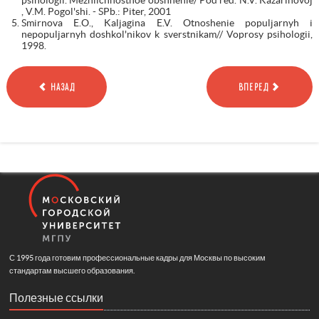
, V.M. Pogol'shi. - SPb.: Piter, 2001
Smirnova E.O., Kaljagina E.V. Otnoshenie populjarnyh i
nepopuljarnyh doshkol'nikov k sverstnikam// Voprosy psihologii,
1998.
НАЗАД
ВПЕРЕД
С 1995 года готовим профессиональные кадры для Москвы по высоким
стандартам высшего образования.
Полезные ссылки