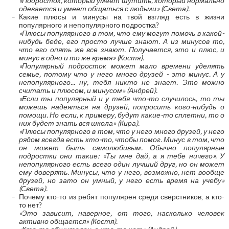
«Подросток, который умеет шутить, который нормально
одевается и умеет общаться с людьми» (Света).
Какие плюсы и минусы на твой взгляд есть в жизни
популярного и непопулярного подростка?
«Плюсы популярного в том, что ему могут помочь в какой-
нибудь беде, его просто лучше знают. А из минусов то,
что его опять же все знают. Получается, это и плюс, и
минус в одно и то же время» (Костя).
«Популярный подросток может мало времени уделять
семье, потому что у него много друзей - это минус. А у
непопулярного... ну, тебя никто не знает. Это можно
считать и плюсом, и минусом» (Андрей).
«Если ты популярный и у тебя что-то случилось, то ты
можешь надеяться на друзей, попросить кого-нибудь о
помощи. Но если, к примеру, будут какие-то сплетни, то о
них будет знать вся школа» (Кира).
«Плюсы популярного в том, что у него много друзей, у него
рядом всегда есть кто-то, чтобы помог. Минус в том, что
он может быть самолюбивым. Обычно популярные
подростки они такие: «Ты мне дай, а я тебе ничего». У
непопулярного есть всего один лучший друг, но он может
ему доверять. Минусы, что у него, возможно, нет вообще
друзей, но зато он умный, у него есть время на учебу»
(Света).
Почему кто-то из ребят популярен среди сверстников, а кто-
то нет?
«Это зависит, наверное, от того, насколько человек
активно общается» (Костя).