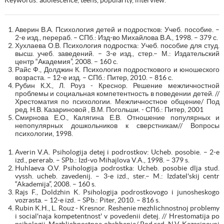
Аверин В.А. Психология детей и подростков: Учеб. пособие. –
2-е изд., перераб. – СПб.: Изд-во Михайлова В.А., 1998. – 379 с.
Хухлаева О.В. Психология подростка: Учеб. пособие для студ.
высш. учеб. заведений. – 3-е изд., стер.– М.: Издательский
центр “Академия”, 2008. – 160 с.
Райс Ф., Долджин К. Психология подросткового и юношеского
возраста. – 12-е изд. – СПб.: Питер, 2010. – 816 с.
Рубин К.Х., Л. Роуз - Креснор. Решение межличностной
проблемы и социальная компетентность в поведении детей. //
Хрестоматия по психологии. Межличностное общение/ Под
ред. Н.В. Казариновой , В.М. Погольши. - СПб.: Питер, 2001
Смирнова Е.О., Калягина Е.В. Отношение популярных и
непопулярных дошкольников к сверстникам// Вопросы
психологии, 1998.
Averin V.A. Psihologija detej i podrostkov: Ucheb. posobie. – 2-e
izd., pererab. – SPb.: Izd-vo Mihajlova V.A., 1998. – 379 s.
Huhlaeva O.V. Psihologija podrostka: Ucheb. posobie dlja stud.
vyssh. ucheb. zavedenij. – 3-e izd., ster.– M.: Izdatel'skij centr
“Akademija”, 2008. – 160 s.
Rajs F., Doldzhin K. Psihologija podrostkovogo i junosheskogo
vozrasta. – 12-e izd. – SPb.: Piter, 2010. – 816 s.
Rubin K.H., L. Rouz - Kresnor. Reshenie mezhlichnostnoj problemy
i social'naja kompetentnost' v povedenii detej. // Hrestomatija po
psihologii. Mezhlichnostnoe obshhenie/ Pod red. N.V. Kazarinovoj