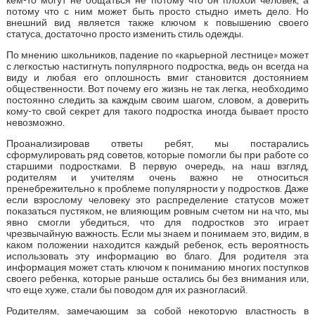
потому что с ним может быть просто стыдно иметь дело. Но
внешний вид является также ключом к повышению своего
статуса, достаточно просто изменить стиль одежды.
По мнению школьников, падение по «карьерной лестнице» может
с легкостью настигнуть популярного подростка, ведь он всегда на
виду и любая его оплошность вмиг становится достоянием
общественности. Вот почему его жизнь не так легка, необходимо
постоянно следить за каждым своим шагом, словом, а доверить
кому-то свой секрет для такого подростка иногда бывает просто
невозможно.
Проанализировав ответы ребят, мы постарались
сформулировать ряд советов, которые помогли бы при работе со
старшими подростками. В первую очередь, на наш взгляд,
родителям и учителям очень важно не относиться
пренебрежительно к проблеме популярности у подростков. Даже
если взрослому человеку это распределение статусов может
показаться пустяком, не влияющим ровным счетом ни на что, мы
явно смогли убедиться, что для подростков это играет
чрезвычайную важность. Если мы знаем и понимаем это, видим, в
каком положении находится каждый ребенок, есть вероятность
использовать эту информацию во благо. Для родителя эта
информация может стать ключом к пониманию многих поступков
своего ребенка, которые раньше остались бы без внимания или,
что еще хуже, стали бы поводом для их разногласий.
Родителям, замечающим за собой некоторую властность в