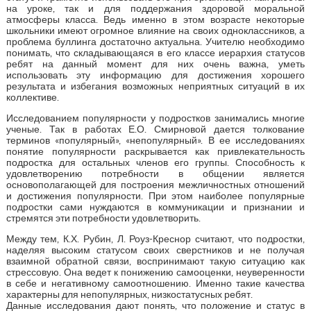
на уроке, так и для поддержания здоровой моральной
атмосферы класса. Ведь именно в этом возрасте некоторые
школьники имеют огромное влияние на своих одноклассников, а
проблема буллинга достаточно актуальна. Учителю необходимо
понимать, что складывающаяся в его классе иерархия статусов
ребят на данный момент для них очень важна, уметь
использовать эту информацию для достижения хорошего
результата и избегания возможных неприятных ситуаций в их
коллективе.
Исследованием популярности у подростков занимались многие
ученые. Так в работах Е.О. Смирновой дается толкование
терминов «популярный», «непопулярный». В ее исследованиях
понятие популярности раскрывается как привлекательность
подростка для остальных членов его группы. Способность к
удовлетворению потребности в общении является
основополагающей для построения межличностных отношений
и достижения популярности. При этом наиболее популярные
подростки сами нуждаются в коммуникации и признании и
стремятся эти потребности удовлетворить.
Между тем, К.Х. Рубин, Л. Роуз-Креснор считают, что подростки,
наделяя высоким статусом своих сверстников и не получая
взаимной обратной связи, воспринимают такую ситуацию как
стрессовую. Она ведет к понижению самооценки, неуверенности
в себе и негативному самоотношению. Именно такие качества
характерны для непопулярных, низкостатусных ребят.
Данные исследования дают понять, что положение и статус в