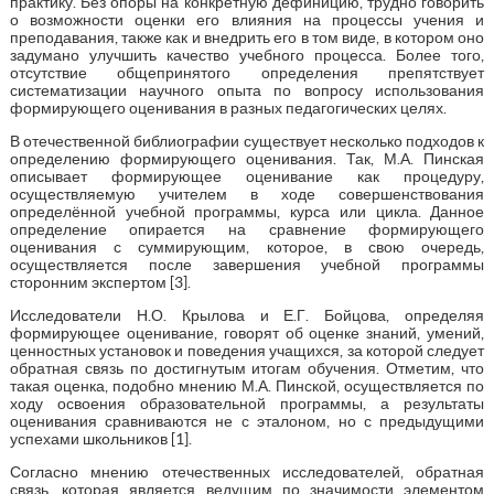
практику. Без опоры на конкретную дефиницию, трудно говорить
о возможности оценки его влияния на процессы учения и
преподавания, также как и внедрить его в том виде, в котором оно
задумано улучшить качество учебного процесса. Более того,
отсутствие общепринятого определения препятствует
систематизации научного опыта по вопросу использования
формирующего оценивания в разных педагогических целях.
В отечественной библиографии существует несколько подходов к
определению формирующего оценивания. Так, М.А. Пинская
описывает формирующее оценивание как процедуру,
осуществляемую учителем в ходе совершенствования
определённой учебной программы, курса или цикла. Данное
определение опирается на сравнение формирующего
оценивания с суммирующим, которое, в свою очередь,
осуществляется после завершения учебной программы
сторонним экспертом [3].
Исследователи Н.О. Крылова и Е.Г. Бойцова, определяя
формирующее оценивание, говорят об оценке знаний, умений,
ценностных установок и поведения учащихся, за которой следует
обратная связь по достигнутым итогам обучения. Отметим, что
такая оценка, подобно мнению М.А. Пинской, осуществляется по
ходу освоения образовательной программы, а результаты
оценивания сравниваются не с эталоном, но с предыдущими
успехами школьников [1].
Согласно мнению отечественных исследователей, обратная
связь, которая является ведущим по значимости элементом