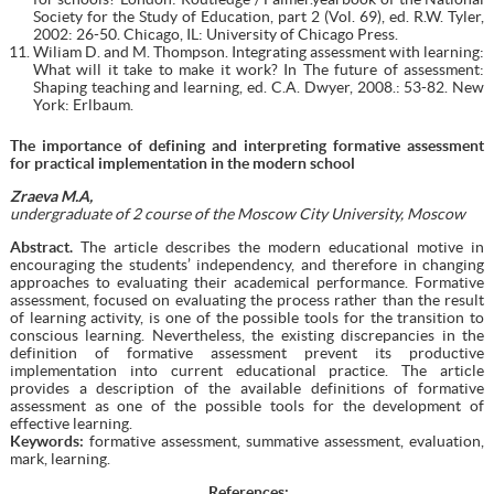
Society for the Study of Education, part 2 (Vol. 69), ed. R.W. Tyler,
2002: 26-50. Chicago, IL: University of Chicago Press.
Wiliam D. and M. Thompson. Integrating assessment with learning:
What will it take to make it work? In The future of assessment:
Shaping teaching and learning, ed. C.A. Dwyer, 2008.: 53-82. New
York: Erlbaum.
The importance of defining and interpreting formative assessment
for practical implementation in the modern school
Zraeva M.A,
undergraduate of 2 course of the Moscow City University, Moscow
Abstract
.
The article describes the modern educational motive in
encouraging the students’ independency, and therefore in changing
approaches to evaluating their academical performance. Formative
assessment, focused on evaluating the process rather than the result
of learning activity, is one of the possible tools for the transition to
conscious learning. Nevertheless, the existing discrepancies in the
definition of formative assessment prevent its productive
implementation into current educational practice. The article
provides a description of the available definitions of formative
assessment as one of the possible tools for the development of
effective learning.
Keywords:
formative assessment, summative assessment, evaluation,
mark, learning.
References
: