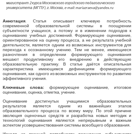
магистрант 2 курса Московского городского педагогического
университета (МГПУ), г. Москва, e-mail: mariazraeva@yandex.ru
Аннотация
. Статья описывает ключевую потребность
современной образовательной системы в поощрении
субъектности учащихся, а потому и в изменении подходов к
оцениванию учебных достижений. Формирующее оценивание,
ориентированное на оценку процесса, а не результата учебной
деятельности, является одним из возможных инструментов для
перехода к осознанному учению. Тем не менее, имеющиеся
разночтения в определении формирующего оценивания
мешают продуктивному его внедрению в действующую
образовательную практику. В статье даётся описательная
характеристика имеющимся дефинициям формирующего
оценивания, как одного из возможных инструментов по развитию
эффективного учения.
Ключевые слова:
формирующее оценивание, итоговое
оценивание, оценка, отметка, учение.
Оценивание достигнутых учащимися образовательных
результатов является одним из важнейших этапов
образовательного процесса по всему миру. По этой причине
эволюция оценочных средств и разработка новых методик и
технологий оценивания являются непрерывным и важным
аспектом усовершенствования системы всеобщего образования.
Исходя из текущей потребности поощрения субъектности