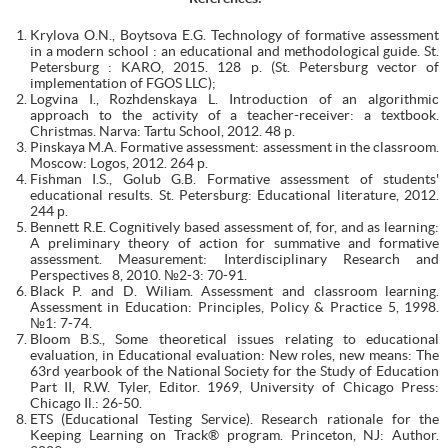
Krylova O.N., Boytsova E.G. Technology of formative assessment
in a modern school : an educational and methodological guide. St.
Petersburg : KARO, 2015. 128 p. (St. Petersburg vector of
implementation of FGOS LLC);
Logvina I., Rozhdenskaya L. Introduction of an algorithmic
approach to the activity of a teacher-receiver: a textbook.
Christmas. Narva: Tartu School, 2012. 48 p.
Pinskaya M.A. Formative assessment: assessment in the classroom.
Moscow: Logos, 2012. 264 р.
Fishman I.S., Golub G.B. Formative assessment of students'
educational results. St. Petersburg: Educational literature, 2012.
244 р.
Bennett R.E. Cognitively based assessment of, for, and as learning:
A preliminary theory of action for summative and formative
assessment. Measurement: Interdisciplinary Research and
Perspectives 8, 2010. №2-3: 70-91.
Black P. and D. Wiliam. Assessment and classroom learning.
Assessment in Education: Principles, Policy & Practice 5, 1998.
№1: 7-74.
Bloom B.S., Some theoretical issues relating to educational
evaluation, in Educational evaluation: New roles, new means: The
63rd yearbook of the National Society for the Study of Education
Part II, R.W. Tyler, Editor. 1969, University of Chicago Press:
Chicago Il.: 26-50.
ETS (Educational Testing Service). Research rationale for the
Keeping Learning on Track® program. Princeton, NJ: Author.