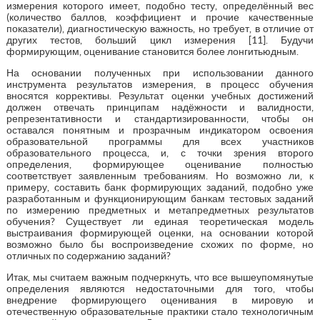
измерения которого имеет, подобно тесту, определённый вес
(количество баллов, коэффициент и прочие качественные
показатели), диагностическую важность, но требует, в отличие от
других тестов, больший цикл измерения [11]. Будучи
формирующим, оценивание становится более лонгитьюдным.
На основании полученных при использовании данного
инструмента результатов измерения, в процесс обучения
вносятся коррективы. Результат оценки учебных достижений
должен отвечать принципам надёжности и валидности,
репрезентативности и стандартизированности, чтобы он
оставался понятным и прозрачным индикатором освоения
образовательной программы для всех участников
образовательного процесса, и, с точки зрения второго
определения, формирующее оценивание полностью
соответствует заявленным требованиям. Но возможно ли, к
примеру, составить банк формирующих заданий, подобно уже
разработанным и функционирующим банкам тестовых заданий
по измерению предметных и метапредметных результатов
обучения? Существует ли единая теоретическая модель
выстраивания формирующей оценки, на основании которой
возможно было бы воспроизведение схожих по форме, но
отличных по содержанию заданий?
Итак, мы считаем важным подчеркнуть, что все вышеупомянутые
определения являются недостаточными для того, чтобы
внедрение формирующего оценивания в мировую и
отечественную образовательные практики стало технологичным