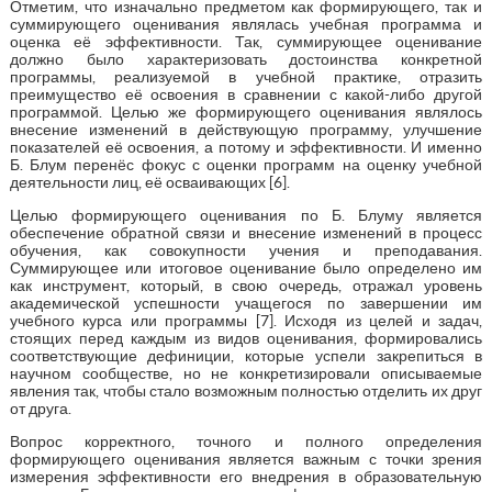
Отметим, что изначально предметом как формирующего, так и
суммирующего оценивания являлась учебная программа и
оценка её эффективности. Так, суммирующее оценивание
должно было характеризовать достоинства конкретной
программы, реализуемой в учебной практике, отразить
преимущество её освоения в сравнении с какой-либо другой
программой. Целью же формирующего оценивания являлось
внесение изменений в действующую программу, улучшение
показателей её освоения, а потому и эффективности. И именно
Б. Блум перенёс фокус с оценки программ на оценку учебной
деятельности лиц, её осваивающих [6].
Целью формирующего оценивания по Б. Блуму является
обеспечение обратной связи и внесение изменений в процесс
обучения, как совокупности учения и преподавания.
Суммирующее или итоговое оценивание было определено им
как инструмент, который, в свою очередь, отражал уровень
академической успешности учащегося по завершении им
учебного курса или программы [7]. Исходя из целей и задач,
стоящих перед каждым из видов оценивания, формировались
соответствующие дефиниции, которые успели закрепиться в
научном сообществе, но не конкретизировали описываемые
явления так, чтобы стало возможным полностью отделить их друг
от друга.
Вопрос корректного, точного и полного определения
формирующего оценивания является важным с точки зрения
измерения эффективности его внедрения в образовательную