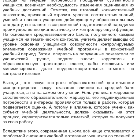
учащихся, возникает необходимость изменения оценивания их
учебных достижений. Отметка, как итоговый количественный
показатель, призванный отразить уровень соответствия знаний,
умений и навыков учащихся действующему образовательному
стандарту, выполняет в современной педагогической парадигме
преимущественно диагностическую и контролирующую функции.
На основании средневзвешенного балла, полученного каждым
учащимся на тематическом контроле, учитель делает выводы об
уровне освоения учащимися совокупности контролируемых
элементов содержания учебной программы в конкретный
учебный период. Затем, опираясь на полученные показатели по
ученической группе, педагог вносит коррективы в
образовательную траекторию класса, дабы исключить или
минимизировать долю неудовлетворительных отметок на
контроле итоговом.
Выходит, что локус контроля образовательной деятельности
сконцентрирован вокруг оказания влияния на средний балл
учащегося, а не на самом его учении. Роль ученика в коррекции
собственного образовательного маршрута, его индивидуальные
потребности и интересы проявляются только в работе, которая
подвергается оценке. А потому и влияние, которое ученик, как
субъект учебной деятельности, должен оказывать на этот
процесс, характеризуется только отметкой, которую он получает
за свою работу.
Вследствие этого, современная школа всё чаще сталкивается с
проблемой снижения учебной мотивации учащихся со средней и