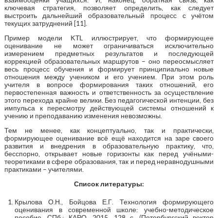
ключевая стратегия, позволяет определить, как следует
выстроить дальнейший образовательный процесс с учётом
текущих затруднений [11].
Пример модели KTL иллюстрирует, что формирующее
оценивание не может ограничиваться исключительно
измерением предметных результатов и последующей
коррекцией образовательных маршрутов – оно переосмысляет
весь процесс обучения и формирует принципиально новые
отношения между учеником и его учением. При этом роль
учителя в вопросе формирования таких отношений, его
первостепенная важность и ответственность за осуществление
этого перехода крайне велики. Без педагогической интенции, без
импульса к пересмотру действующей системы отношений к
учению и преподаванию изменения невозможны.
Тем не менее, как концептуально, так и практически,
формирующее оценивание всё ещё находится на заре своего
развития и внедрения в образовательную практику, что,
бесспорно, открывает новые горизонты как перед учёными-
теоретиками в сфере образования, так и перед неравнодушными
практиками – учителями.
Список литературы:
Крылова О.Н., Бойцова Е.Г. Технология формирующего
оценивания в современной школе: учебно-методическое
пособие. СПб.: КАРО, 2015. 128 с. (Петербургский вектор