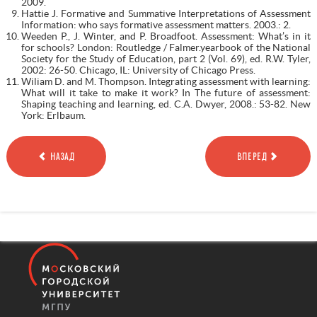
2009.
Hattie J. Formative and Summative Interpretations of Assessment
Information: who says formative assessment matters. 2003.: 2.
Weeden P., J. Winter, and P. Broadfoot. Assessment: What’s in it
for schools? London: Routledge / Falmer.yearbook of the National
Society for the Study of Education, part 2 (Vol. 69), ed. R.W. Tyler,
2002: 26-50. Chicago, IL: University of Chicago Press.
Wiliam D. and M. Thompson. Integrating assessment with learning:
What will it take to make it work? In The future of assessment:
Shaping teaching and learning, ed. C.A. Dwyer, 2008.: 53-82. New
York: Erlbaum.
НАЗАД
ВПЕРЕД