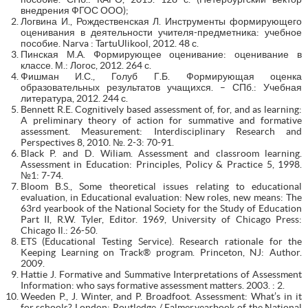
внедрения ФГОС ООО);
Логвина И., Рождественская Л. Инструменты формирующего
оценивания в деятельности учителя-предметника: учебное
пособие. Narva : TartuUlikool, 2012. 48 с.
Пинская М.А. Формирующее оценивание: оценивание в
классе. М.: Логос, 2012. 264 с.
Фишман И.С., Голуб Г.Б. Формирующая оценка
образовательных результатов учащихся. – СПб.: Учебная
литература, 2012. 244 с.
Bennett R.E. Cognitively based assessment of, for, and as learning:
A preliminary theory of action for summative and formative
assessment. Measurement: Interdisciplinary Research and
Perspectives 8, 2010. №. 2-3: 70-91.
Black P. and D. Wiliam. Assessment and classroom learning.
Assessment in Education: Principles, Policy & Practice 5, 1998.
№1: 7-74.
Bloom B.S., Some theoretical issues relating to educational
evaluation, in Educational evaluation: New roles, new means: The
63rd yearbook of the National Society for the Study of Education
Part II, R.W. Tyler, Editor. 1969, University of Chicago Press:
Chicago Il.: 26-50.
ETS (Educational Testing Service). Research rationale for the
Keeping Learning on Track® program. Princeton, NJ: Author.
2009.
Hattie J. Formative and Summative Interpretations of Assessment
Information: who says formative assessment matters. 2003. : 2.
Weeden P., J. Winter, and P. Broadfoot. Assessment: What’s in it
for schools? London: Routledge / Falmer.yearbook of the National