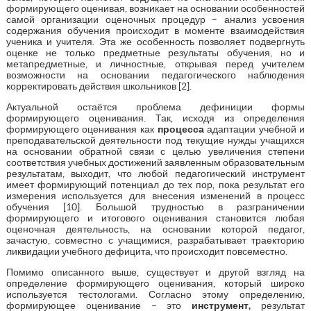
формирующего оценивая, возникает на основании особенностей
самой организации оценочных процедур – анализ усвоения
содержания обучения происходит в моменте взаимодействия
ученика и учителя. Эта же особенность позволяет подвергнуть
оценке не только предметные результаты обучения, но и
метапредметные, и личностные, открывая перед учителем
возможности на основании педагогического наблюдения
корректировать действия школьников [2].
Актуальной остаётся проблема дефиниции формы
формирующего оценивания. Так, исходя из определения
формирующего оценивания как
процесса
адаптации учебной и
преподавательской деятельности под текущие нужды учащихся
на основании обратной связи с целью увеличения степени
соответствия учебных достижений заявленным образовательным
результатам, выходит, что любой педагогический инструмент
имеет формирующий потенциал до тех пор, пока результат его
измерения используется для внесения изменений в процесс
обучения [10]. Большой трудностью в разграничении
формирующего и итогового оценивания становится любая
оценочная деятельность, на основании которой педагог,
зачастую, совместно с учащимися, разрабатывает траекторию
ликвидации учебного дефицита, что происходит повсеместно.
Помимо описанного выше, существует и другой взгляд на
определение формирующего оценивания, который широко
используется тестологами. Согласно этому определению,
формирующее оценивание – это
инструмент,
результат