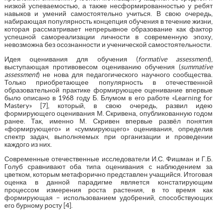
низкой успеваемостью, а также несформированностью у ребят
навыков и умений самостоятельно учиться. В свою очередь,
набирающая популярность концепция обучения в течение жизни,
которая рассматривает непрерывное образование как фактор
успешной самореализации личности в современную эпоху,
невозможна без осознанности и ученической самостоятельности.
Идея оценивания для обучения (
formative
assessment
),
выступающая противовесом оцениванию обучения (
summative
assessment
) не нова для педагогического научного сообщества.
Только приобретающее популярность в отечественной
образовательной практике формирующее оценивание впервые
было описано в 1968 году Б. Блумом в его работе «Learning for
Mastery» [7], который, в свою очередь, развил идею
формирующего оценивания М. Скривена, опубликованную годом
ранее. Так, именно М. Скривен впервые развёл понятия
«формирующего» и «суммирующего» оценивания, определив
спектр задач, выполняемых при организации и проведении
каждого из них.
Современные отечественные исследователи И.С. Фишман и Г.Б.
Голуб сравнивают оба типа оценивания с наблюдением за
цветком, которым метафорично представлен учащийся. Итоговая
оценка в данной парадигме является констатирующим
процессом измерения роста растения, в то время как
формирующая – использованием удобрений, способствующих
его бурному росту [4].