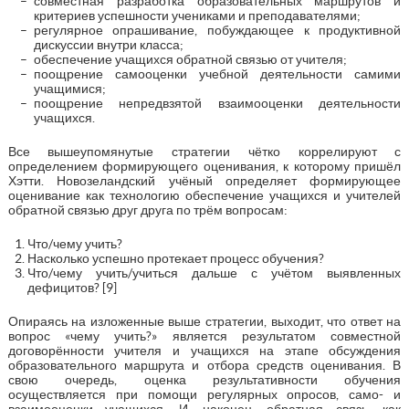
совместная разработка образовательных маршрутов и
критериев успешности учениками и преподавателями;
регулярное опрашивание, побуждающее к продуктивной
дискуссии внутри класса;
обеспечение учащихся обратной связью от учителя;
поощрение самооценки учебной деятельности самими
учащимися;
поощрение непредвзятой взаимооценки деятельности
учащихся.
Все вышеупомянутые стратегии чётко коррелируют с
определением формирующего оценивания, к которому пришёл
Хэтти. Новозеландский учёный определяет формирующее
оценивание как технологию обеспечение учащихся и учителей
обратной связью друг друга по трём вопросам:
Что/чему учить?
Насколько успешно протекает процесс обучения?
Что/чему учить/учиться дальше с учётом выявленных
дефицитов? [9]
Опираясь на изложенные выше стратегии, выходит, что ответ на
вопрос «чему учить?» является результатом совместной
договорённости учителя и учащихся на этапе обсуждения
образовательного маршрута и отбора средств оценивания. В
свою очередь, оценка результативности обучения
осуществляется при помощи регулярных опросов, само- и
взаимооценки учащихся. И, наконец, обратная связь, как