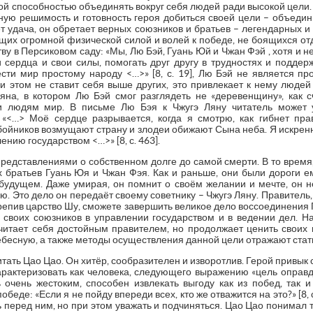
й способностью объединять вокруг себя людей ради высокой цели. 
омную решимость и готовность героя добиться своей цели – объеди
т удача, он обретает верных союзников и братьев – легендарных 
их огромной физической силой и волей к победе, не боящихся отд
ву в Персиковом саду: «Мы, Лю Бэй, Гуань Юй и Чжан Фэй , хотя и н
 сердца и свои силы, помогать друг другу в трудностях и поддерж
ести мир простому народу <…>» [8, с. 19], Лю Бэй не является пр
и этом не ставит себя выше других, это привлекает к нему людей
Ляна, в котором Лю Бэй смог разглядеть не «деревенщину», как с
и людям мир. В письме Лю Бэя к Чжугэ Ляну читатель может 
«<…> Моё сердце разрывается, когда я смотрю, как гибнет пра
бойников возмущают страну и злодеи обижают Сына неба. Я искренн
нию государством <…>» [8, с. 463].
представлениями о собственном долге до самой смерти. В то время, 
 братьев Гуань Юя и Чжан Фэя. Как и раньше, они были дороги ем
будущем. Даже умирая, он помнит о своём желании и мечте, он н
. Это дело он передаёт своему советнику – Чжугэ Ляну. Правитель,
крепив царство Шу, сможете завершить великое дело воссоединения П
 своих союзников в управлении государством и в ведении дел. Н
считает себя достойным правителем, но продолжает ценить своих
бесную, а также методы осуществления данной цели отражают стат
тать Цао Цао. Он хитёр, сообразителен и изворотлив. Герой привык 
рактеризовать как человека, следующего выражению «цель оправды
 очень жестоким, способен извлекать выгоду как из побед, так и
еде: «Если я не пойду впереди всех, кто же отважится на это?» [8, 
ь перед ним, но при этом уважать и подчиняться. Цао Цао понимал