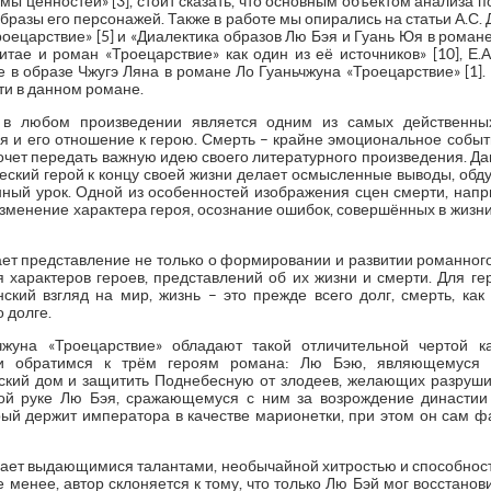
ы ценностей» [3], стоит сказать, что основным объектом анализа п
бразы его персонажей. Также в работе мы опирались на статьи А.С.
оецарствие» [5] и «Диалектика образов Лю Бэя и Гуань Юя в роман
Китае и роман «Троецарствие» как один из её источников» [10], Е
 в образе Чжугэ Ляна в романе Ло Гуаньчжуна «Троецарствие» [1].
ти в данном романе.
в любом произведении является одним из самых действенных
я и его отношение к герою. Смерть – крайне эмоциональное событи
хочет передать важную идею своего литературного произведения. Да
еский герой к концу своей жизни делает осмысленные выводы, обд
енный урок. Одной из особенностей изображения сцен смерти, напр
изменение характера героя, осознание ошибок, совершённых в жизн
ет представление не только о формировании и развитии романного
я характеров героев, представлений об их жизни и смерти. Для ге
ский взгляд на мир, жизнь – это прежде всего долг, смерть, как 
 долге.
уна «Троецарствие» обладают такой отличительной чертой ка
и обратимся к трём героям романа: Лю Бэю, являющемуся п
кий дом и защитить Поднебесную от злодеев, желающих разрушит
вой руке Лю Бэя, сражающемуся с ним за возрождение династии
орый держит императора в качестве марионетки, при этом он сам ф
ладает выдающимися талантами, необычайной хитростью и способнос
е менее, автор склоняется к тому, что только Лю Бэй мог восстано