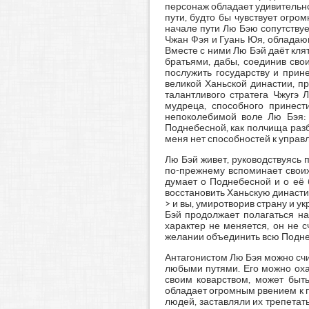
персонаж обладает удивительно
пути, будто бы чувствует огр
начале пути Лю Бэю сопутствуе
Чжан Фэя и Гуань Юя, обладающ
Вместе с ними Лю Бэй даёт клят
братьями, дабы, соединив свои
послужить государству и прин
великой Ханьской династии, пр
талантливого стратега Чжугэ 
мудреца, способного принест
непоколебимой воле Лю Бэя: 
Поднебесной, как полчища раз
меня нет способностей к управле
Лю Бэй живет, руководствуясь 
по-прежнему вспоминает своих
думает о Поднебесной и о её 
восстановить Ханьскую династию
> и вы, умиротворив страну и у
Бэй продолжает полагаться на
характер не меняется, он не 
желании объединить всю Подне
Антагонистом Лю Бэя можно счи
любыми путями. Его можно оха
своим коварством, может быть
обладает огромным рвением к поб
людей, заставляли их трепетат