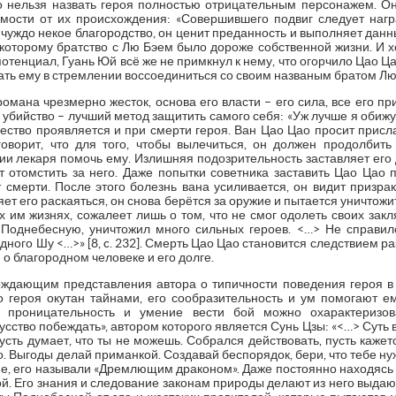
о нельзя назвать героя полностью отрицательным персонажем. О
имости от их происхождения: «Совершившего подвиг следует нагр
 не чуждо некое благородство, он ценит преданность и выполняет д
 которому братство с Лю Бэем было дороже собственной жизни. И 
отенциал, Гуань Юй всё же не примкнул к нему, что огорчило Цао Ц
вать ему в стремлении воссоединиться со своим названым братом Лю
омана чрезмерно жесток, основа его власти – его сила, все его п
о убийство – лучший метод защитить самого себя: «Уж лучше я обижу
качество проявляется и при смерти героя. Ван Цао Цао просит прис
 говорит, что для того, чтобы вылечиться, он должен продолбит
и лекаря помочь ему. Излишняя подозрительность заставляет его 
 отомстить за него. Даже попытки советника заставить Цао Цао 
смерти. После этого болезнь вана усиливается, он видит призрак
яет его раскаяться, он снова берётся за оружие и пытается уничтож
 им жизнях, сожалеет лишь о том, что не смог одолеть своих закля
 Поднебесную, уничтожил много сильных героев. <…> Не справил
дного Шу <…>» [8, c. 232]. Смерть Цао Цао становится следствием раз
о благородном человеке и его долге.
ждающим представления автора о типичности поведения героя в 
о героя окутан тайнами, его сообразительность и ум помогают е
о проницательность и умение вести бой можно охарактеризо
усство побеждать», автором которого является Сунь Цзы: «<…> Суть в
сть думает, что ты не можешь. Собрался действовать, пусть кажетс
о. Выгоды делай приманкой. Создавай беспорядок, бери, что тебе нужн
не, его называли «Дремлющим драконом». Даже постоянно находясь 
ой. Его знания и следование законам природы делают из него выдаю