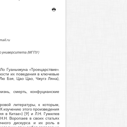
ail.ru
о университета (МГПУ)
о Гуаньчжуна «Троецарствие».
ности их поведения в ключевые
Лю Бэя, Цао Цао, Чжугэ Ляна),
жизнь, смерть, конфуцианские
ровой литературы, к которым,
. К изучению этого произведения
 в Китае») [9] и Л.Н. Гумилев
Н.Н. Воропаев в своих статьях
ычного дискурса и их роль в