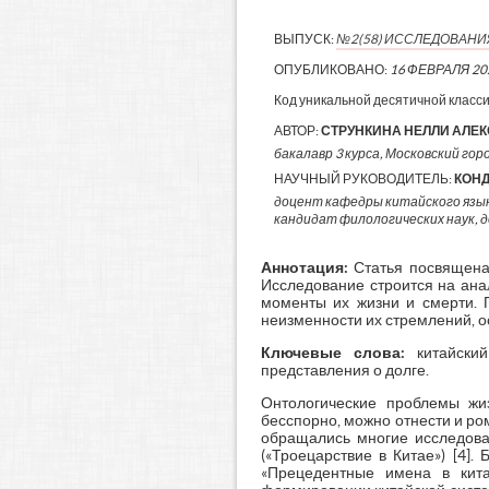
ВЫПУСК:
№2(58) ИССЛЕДОВАН
ОПУБЛИКОВАНО:
16 ФЕВРАЛЯ 20
Код уникальной десятичной класс
АВТОР:
СТРУНКИНА НЕЛЛИ АЛЕ
бакалавр 3 курса, Московский горо
НАУЧНЫЙ РУКОВОДИТЕЛЬ:
КОНД
доцент кафедры китайского язы
кандидат филологических наук, 
Аннотация:
Статья посвящена 
Исследование строится на ана
моменты их жизни и смерти. П
неизменности их стремлений, о
Ключевые слова:
китайский
представления о долге.
Онтологические проблемы жиз
бесспорно, можно отнести и ром
обращались многие исследоват
(«Троецарствие в Китае») [4]
«Прецедентные имена в кита