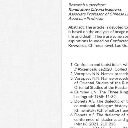
Research supervisor:
Kondratova Tatyana Ivanovna,
Associate Professor of Chinese La
Associate Professor
Abstract.
The article is devoted t
is based on the analysis of image 
life and death. There are some spe
aspirations founded on Confucian`
Keywords:
Chinese novel, Luo Guan
Confucian and taoist ideals wh
// #ScienceJuice2020 : Collect
Voropaev N.N. Names-preceden
Voropaev N.N. Names-precedents
of Oriental Studies of the Ru
Oriental Studies of the Russi
Gumilev L.N. The Three King
Leningrad: 1968: 11-32.
Donets A.S. The dialectic of
educational dialogue: history
Khmelnitsky (Chief editor) [an
Donets A.S. The dialectic of
conference of students and g
(Minsk), 2021: 210-213.