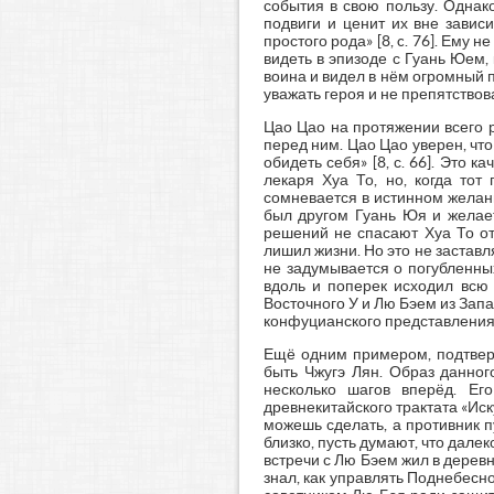
события в свою пользу. Однак
подвиги и ценит их вне завис
простого рода» [8, c. 76]. Ему
видеть в эпизоде с Гуань Юем,
воина и видел в нём огромный п
уважать героя и не препятство
Цао Цао на протяжении всего р
перед ним. Цао Цао уверен, чт
обидеть себя» [8, с. 66]. Это 
лекаря Хуа То, но, когда тот
сомневается в истинном желани
был другом Гуань Юя и желает
решений не спасают Хуа То от 
лишил жизни. Но это не заставл
не задумывается о погубленных
вдоль и поперек исходил всю
Восточного У и Лю Бэем из Запа
конфуцианского представления 
Ещё одним примером, подтвер
быть Чжугэ Лян. Образ данног
несколько шагов вперёд. Ег
древнекитайского трактата «Иск
можешь сделать, а противник пу
близко, пусть думают, что далек
встречи с Лю Бэем жил в дерев
знал, как управлять Поднебесн