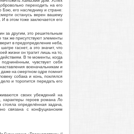
ничтожить Ханьский дом. Успех
добровольно переходить на его
ю Бэю, его наследнику и стране:
 смерти останусь верен вашему
. И в этом тоже заключается его
ин за другим, это решительным
е так же присутствуют элементы
ян верит в предопределение неба,
атре гаснет, а это значит, что
ей жизни он тратит лишь на то,
ействиям. В те моменты, когда
 подчинённым, чувствует себя
 наставления военачальникам и
ян даже на смертном одре помнит
овеку собака и конь, поклялся
е дело и торопится передать его
рживаются своих убеждений на
ы, характеры героев романа Ло
в стояла определённая задача,
вно связана с конфуцианским