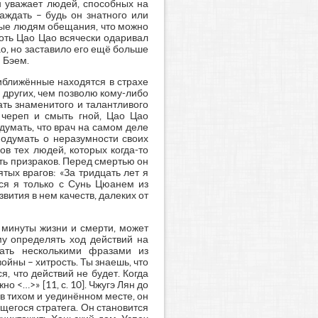
н уважает людей, способных на
аждать – будь он знатного или
анные людям обещания, что можно
хоть Цао Цао всячески одаривал
ао, но заставило его ещё больше
 Бэем.
риближённые находятся в страхе
 других, чем позволю кому-либо
лать знаменитого и талантливого
ь череп и смыть гной, Цао Цао
думать, что врач на самом деле
подумать о неразумности своих
ов тех людей, которых когда-то
ить призраков. Перед смертью он
тых врагов: «За тридцать лет я
ся я только с Сунь Цюанем из
вития в нем качеств, далеких от
минуты жизни и смерти, может
му определять ход действий на
вать несколькими фразами из
ойны – хитрость. Ты знаешь, что
я, что действий не будет. Когда
о <…>» [11, с. 10]. Чжугэ Лян до
в тихом и уединённом месте, он
щегося стратега. Он становится