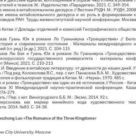
е и даосские идеалы, воплощенные в образе Чжугэ Ляна в романе Л
статей и тезисов. М.: Издательство «Парадигма», 2021. С. 349-354.
имена в китайскоязычном дискурсе // Вестник РУДН. М.: РУДН, 2008.
е имена китайскоязычного дискурса и их роль в формировании к
оведов РАН: Труды межинститутской научной конференции. Москва:
в Китае // Доклады отделений и комиссий Географического общества
раза Гуань Юя в романе Ло Гуаньчжуна «Троецарствие» // Белор
стория и современное состояние : Материалы международного на
 (гл. ред.) [и др.], 2021. С. 104-115.
азов Лю Бэя и Гуань Юя в романе Ло Гуаньчжуна «Троецарствие»
елорусского государственного университета : материалы конф
 (Минск), 2021. С. 210-213.
.И. Введение в китайскую литературу: от древности до наших дней. Уч
/ Под ред. Колоколова В.С., пер. с кит. Панасюка В.А. М.: Художествен
опея и фольклорная традиция в Китае. М.: «Наука», 1970. 485 с.
 и роман «Троецарствие» как один из её источников // Россия - Кита
иков XI Международной научно-практической конференции. Каза
276-279.
 / Пер. с кит. Виногродского Б.Б. М.: Эксмо, 2014. 92 с.
ерсонажа как маркер минейного кода художественного текст
та. 2014. №83. С. 34-38.
Guanzhong Luo «The Romance of the Three Kingdoms»
ow City University, Moscow