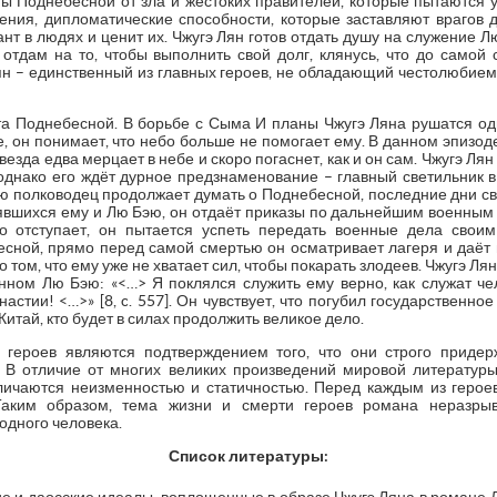
ы Поднебесной от зла и жестоких правителей, которые пытаются у
ения, дипломатические способности, которые заставляют врагов 
ант в людях и ценит их. Чжугэ Лян готов отдать душу на служение Л
я отдам на то, чтобы выполнить свой долг, клянусь, что до самой
 Лян – единственный из главных героев, не обладающий честолюбием
а Поднебесной. В борьбе с Сыма И планы Чжугэ Ляна рушатся од
е, он понимает, что небо больше не помогает ему. В данном эпизод
звезда едва мерцает в небе и скоро погаснет, как и он сам. Чжугэ Л
днако его ждёт дурное предзнаменование – главный светильник в ш
ю полководец продолжает думать о Поднебесной, последние дни сво
явшихся ему и Лю Бэю, он отдаёт приказы по дальнейшим военным д
о отступает, он пытается успеть передать военные дела своим
сной, прямо перед самой смертью он осматривает лагеря и даёт
о том, что ему уже не хватает сил, чтобы покарать злодеев. Чжугэ Л
нном Лю Бэю: «<…> Я поклялся служить ему верно, как служат чел
астии! <…>» [8, c. 557]. Он чувствует, что погубил государственно
Китай, кто будет в силах продолжить великое дело.
 героев являются подтверждением того, что они строго приде
 В отличие от многих великих произведений мировой литератур
личаются неизменностью и статичностью. Перед каждым из герое
Таким образом, тема жизни и смерти героев романа неразры
одного человека.
Список литературы: