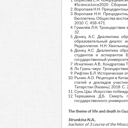
Борисова Е.А. Конфуциански
#ScienceJuice2020 : Сборник 
Воропаев Н.Н. Прецедентные 
Воропаев Н.Н. Прецедентны
Бюллетень Общества восток
2010. С. 458-471.
Гумилёв Л.Н. Троецарствие 
32.
Донец А.С. Диалектика об
образовательный диалог: и
Редколлегия: Н.Н. Хмельницкий
Донец А.С. Диалектика обр
студентов и аспирантов Б
государственный университет
Игнатенко А.В., Кондратова Т
Ло Гуань-чжун. Троецарствие 
Рифтин Б.Л. Историческая эп
Рычин А.О. Рецепция в Китае
статей и докладов участн
Татарстан (Казань), 2018. С. 
Сунь Цзы. Искусство побеждать
Терешкина Д.Б. Смерть п
государственного университе
The theme of life and death in 
Strunkina N.A.,
bachelor of 3 course of the Mosc