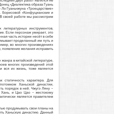
оследних двух работ являлся не
 Донец «Диалектика образа Гуань
е Ло Гуаньчжуна «Троецарствие»
.А. Борисовой «Конфуцианские и
 В своей работе мы рассмотрим
 литературных инструментов,
е. Если персонаж умирает, это
нная часть истории несёт в себе
умывает проделанный им путь и
имер, во многих произведениях
и, появление желания исправить
 жанра в китайской литературе,
роев многих произведений этой
и вся их жизнь, тоже является
к статичность характера. Для
отомком Ханьской династии,
ь порядок в ней; Чжугэ Ляну –
 Хань, и Цао Цао – жестокому
актически является правителем
тью продумывать свои планы на
вить Ханьскую династию. Данный