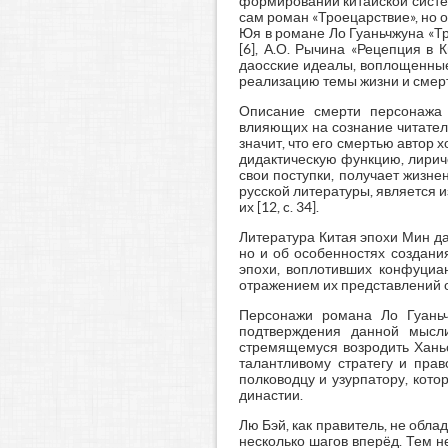
формировании китайской систем
сам роман «Троецарствие», но о
Юя в романе Ло Гуаньчжуна «Тр
[6], А.О. Рычина «Рецепция в 
даосские идеалы, воплощенные
реализацию темы жизни и смер
Описание смерти персонажа 
влияющих на сознание читател
значит, что его смертью автор 
дидактическую функцию, лирич
свои поступки, получает жизн
русской литературы, является 
их [12, c. 34].
Литература Китая эпохи Мин да
но и об особенностях создани
эпохи, воплотивших конфуциан
отражением их представлений о
Персонажи романа Ло Гуаньчж
подтверждения данной мысл
стремящемуся возродить Ханьс
талантливому стратегу и пра
полководцу и узурпатору, кот
династии.
Лю Бэй, как правитель, не об
несколько шагов вперёд. Тем н