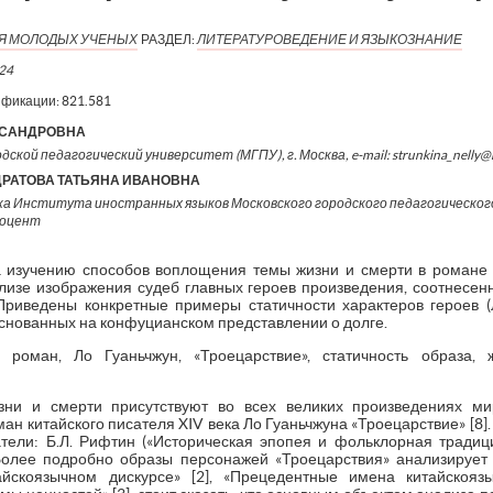
ИЯ МОЛОДЫХ УЧЕНЫХ
РАЗДЕЛ:
ЛИТЕРАТУРОВЕДЕНИЕ И ЯЗЫКОЗНАНИЕ
24
ификации:
821.581
КСАНДРОВНА
дской педагогический университет (МГПУ), г. Москва, e-mail: strunkina_nelly@m
РАТОВА ТАТЬЯНА ИВАНОВНА
ка Института иностранных языков Московского городского педагогическог
доцент
изучению способов воплощения темы жизни и смерти в романе Л
лизе изображения судеб главных героев произведения, соотнесен
риведены конкретные примеры статичности характеров героев (
снованных на конфуцианском представлении о долге.
 роман, Ло Гуаньчжун, «Троецарствие», статичность образа, 
ни и смерти присутствуют во всех великих произведениях ми
ан китайского писателя XIV века Ло Гуаньчжуна «Троецарствие» [8]
ели: Б.Л. Рифтин («Историческая эпопея и фольклорная традиция
. Более подробно образы персонажей «Троецарствия» анализирует 
йскоязычном дискурсе» [2], «Прецедентные имена китайскояз