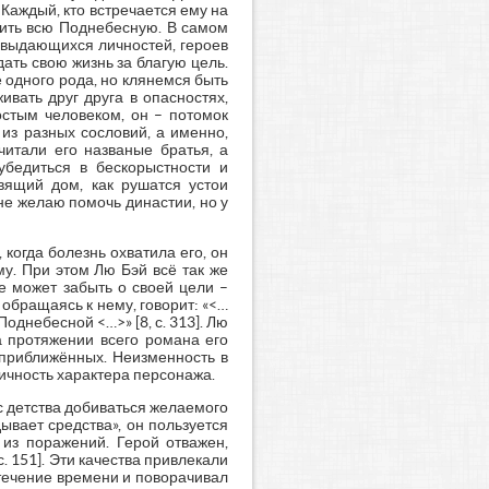
Каждый, кто встречается ему на
нить всю Поднебесную. В самом
и выдающихся личностей, героев
ать свою жизнь за благую цель.
е одного рода, но клянемся быть
ивать друг друга в опасностях,
остым человеком, он – потомок
 из разных сословий, а именно,
читали его названые братья, а
убедиться в бескорыстности и
вящий дом, как рушатся устои
е желаю помочь династии, но у
когда болезнь охватила его, он
у. При этом Лю Бэй всё так же
е может забыть о своей цели –
 обращаясь к нему, говорит: «<…
однебесной <…>» [8, с. 313]. Лю
а протяжении всего романа его
 приближённых. Неизменность в
ичность характера персонажа.
с детства добиваться желаемого
вает средства», он пользуется
 из поражений. Герой отважен,
с. 151]. Эти качества привлекали
 течение времени и поворачивал