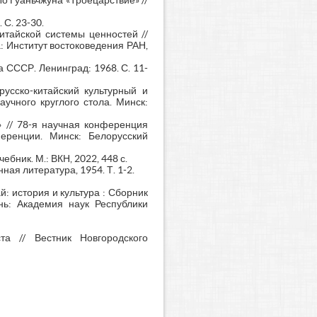
о Гуаньчжуна «Троецарствие» //
 С. 23-30.
итайской системы ценностей //
 Институт востоковедения РАН,
 СССР. Ленинград: 1968. С. 11-
усско-китайский культурный и
учного круглого стола. Минск:
 // 78-я научная конференция
еренции. Минск: Белорусский
ебник. М.: ВКН, 2022, 448 с.
ная литература, 1954. Т. 1-2.
й: история и культура : Сборник
нь: Академия наук Республики
а // Вестник Новгородского