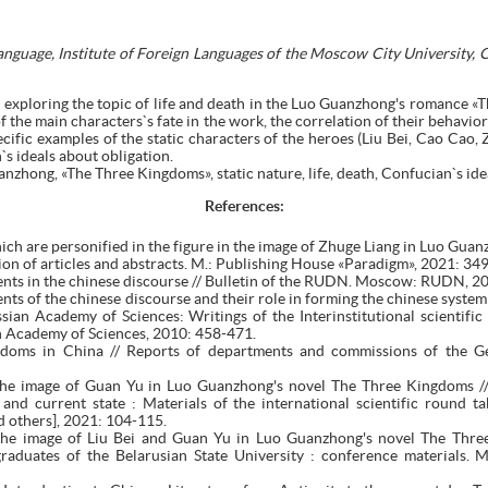
nguage, Institute of Foreign Languages of the Moscow City University, C
o exploring the topic of life and death in the Luo Guanzhong's romance 
of the main characters`s fate in the work, the correlation of their behavi
cific examples of the static characters of the heroes (Liu Bei, Cao Cao, 
s ideals about obligation.
zhong, «The Three Kingdoms», static nature, life, death, Confucian`s ide
References:
ich are personified in the figure in the image of Zhuge Liang in Luo Gu
ion of articles and abstracts. M.: Publishing House «Paradigm», 2021: 34
ts in the chinese discourse // Bulletin of the RUDN. Moscow: RUDN, 20
 of the chinese discourse and their role in forming the chinese system of
ssian Academy of Sciences: Writings of the Interinstitutional scientifi
an Academy of Sciences, 2010: 458-471.
doms in China // Reports of departments and commissions of the Ge
 the image of Guan Yu in Luo Guanzhong's novel The Three Kingdoms //
 and current state : Materials of the international scientific round ta
d others], 2021: 104-115.
 the image of Liu Bei and Guan Yu in Luo Guanzhong's novel The Three
raduates of the Belarusian State University : conference materials. M