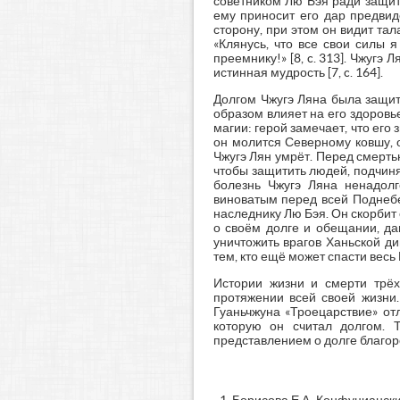
советником Лю Бэя ради защит
ему приносит его дар предвид
сторону, при этом он видит тал
«Клянусь, что все свои силы 
преемнику!» [8, c. 313]. Чжугэ
истинная мудрость [7, c. 164].
Долгом Чжугэ Ляна была защит
образом влияет на его здоровь
магии: герой замечает, что его 
он молится Северному ковшу, о
Чжугэ Лян умрёт. Перед смерть
чтобы защитить людей, подчин
болезнь Чжугэ Ляна ненадолг
виноватым перед всей Поднебе
наследнику Лю Бэя. Он скорбит 
о своём долге и обещании, да
уничтожить врагов Ханьской дин
тем, кто ещё может спасти весь 
Истории жизни и смерти трёх
протяжении всей своей жизни.
Гуаньчжуна «Троецарствие» от
которую он считал долгом. 
представлением о долге благор