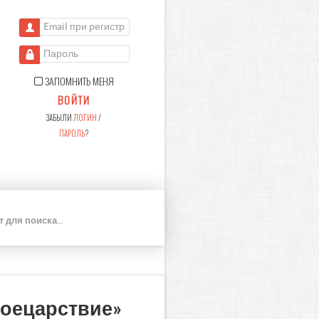
Email при регистрации
Пароль
ЗАПОМНИТЬ МЕНЯ
ВОЙТИ
ЗАБЫЛИ
ЛОГИН
/
ПАРОЛЬ
?
П
О
И
С
К
роецарствие»