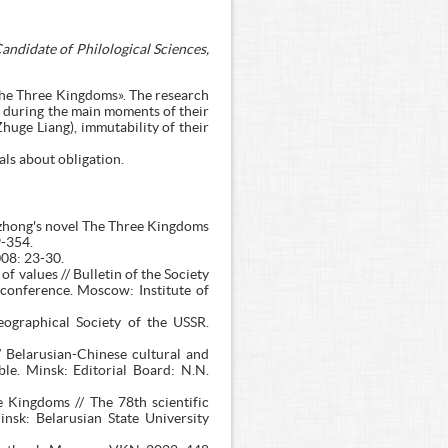
andidate of Philological Sciences,
«The Three Kingdoms». The research
or during the main moments of their
Zhuge Liang), immutability of their
als about obligation.
anzhong's novel The Three Kingdoms
9-354.
08: 23-30.
 values // Bulletin of the Society
c conference. Moscow: Institute of
ographical Society of the USSR.
 Belarusian-Chinese cultural and
ble. Minsk: Editorial Board: N.N.
 Kingdoms // The 78th scientific
insk: Belarusian State University