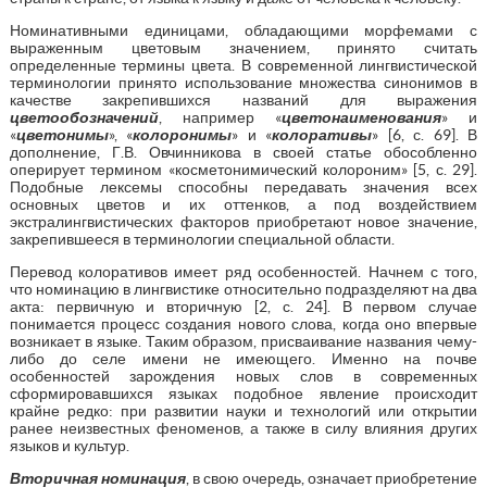
Номинативными единицами, обладающими морфемами с
выраженным цветовым значением, принято считать
определенные термины цвета. В современной лингвистической
терминологии принято использование множества синонимов в
качестве закрепившихся названий для выражения
цветообозначений
, например «
цветонаименования
» и
«
цветонимы
», «
колоронимы
» и «
колоративы
» [6, с. 69]. В
дополнение, Г.В. Овчинникова в своей статье обособленно
оперирует термином «косметонимический колороним» [5, с. 29].
Подобные лексемы способны передавать значения всех
основных цветов и их оттенков, а под воздействием
экстралингвистических факторов приобретают новое значение,
закрепившееся в терминологии специальной области.
Перевод колоративов имеет ряд особенностей. Начнем с того,
что номинацию в лингвистике относительно подразделяют на два
акта: первичную и вторичную [2, с. 24]. В первом случае
понимается процесс создания нового слова, когда оно впервые
возникает в языке. Таким образом, присваивание названия чему-
либо до селе имени не имеющего. Именно на почве
особенностей зарождения новых слов в современных
сформировавшихся языках подобное явление происходит
крайне редко: при развитии науки и технологий или открытии
ранее неизвестных феноменов, а также в силу влияния других
языков и культур.
Вторичная номинация
, в свою очередь, означает приобретение