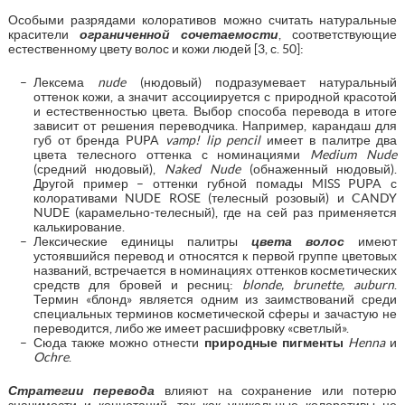
Особыми разрядами колоративов можно считать натуральные
красители
ограниченной сочетаемости
, соответствующие
естественному цвету волос и кожи людей [3, с. 50]:
Лексема
nude
(нюдовый) подразумевает натуральный
оттенок кожи, а значит ассоциируется с природной красотой
и естественностью цвета. Выбор способа перевода в итоге
зависит от решения переводчика. Например, карандаш для
губ от бренда PUPA
vamp! lip pencil
имеет в палитре два
цвета телесного оттенка с номинациями
Medium Nude
(средний нюдовый),
Naked Nude
(обнаженный нюдовый).
Другой пример – оттенки губной помады MISS PUPA с
колоративами NUDE ROSE (телесный розовый) и CANDY
NUDE (карамельно-телесный), где на сей раз применяется
калькирование.
Лексические единицы палитры
цвета волос
имеют
устоявшийся перевод и относятся к первой группе цветовых
названий, встречается в номинациях оттенков косметических
средств для бровей и ресниц:
blonde, brunette, auburn
.
Термин «блонд» является одним из заимствований среди
специальных терминов косметической сферы и зачастую не
переводится, либо же имеет расшифровку «светлый».
Сюда также можно отнести
природные пигменты
Henna
и
Ochre
.
Стратегии перевода
влияют на сохранение или потерю
значимости и коннотаций, так как уникальные колоративы не