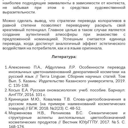
наиболее подходящие эквиваленты в зависимости от контекста,
не забывая при этом о средствах художественной
выразительности.
Можно сделать вывод, что стратегии перевода колоративов в
равной степени позволяют переводчику раскрыть свой
креативный потенциал. Главное целью в таком случае является
создание аутентичной атмосферы при знакомстве с
предложенной номинацией. Успешным считается единица
перевода, когда достигнут аналогичный эффект эстетического
воздействия на потребителя, как и в языке оригинала.
Литература:
Алексеенко П.А., Абдуллина Л.Р. Особенности перевода
иноязычных цветонаименований декоративной косметики на
русский язык // Terra Linguae: Сборник научных статей. Том
Вып. 5. Казань: Издательство Казанского университета, 2019.
С. 135-138.
Косых Е.А. Русская ономасиология: учеб. пособие. Барнаул:
АлтГПУ, 2016. 101 с.
Криницкая М.Ю., Ковалева Т.В. Слова-цветообозначения в
русском языке (на примере наименований косметических
товаров) // БГЖ. 2018. №2(23). С. 48-52.
Морженкова Н.В., Репникова В.С. Семантические и
структурные аспекты англоязычных цветообозначений
косметических продуктов // Вестник ЮУрГГПУ. 2017. №5. С.
168-174.