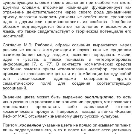
существующим словом нового значения при особом контексте.
Другими словами, вторичная номинация функционирует как
отражение действительности через своего рода динамичную
призму, позволяя выделить уникальные особенности, сравнивая
одно с другим или противопоставить их свойства. Подобным
образом подтверждается богатое наполнение и возможности
языка, что также свидетельствует о творческом потенциале его
носителей.
Согласно М.Э. Рябовой, образы сознания выражаются через
различные каналы коммуникации и служат важным средством
взаимодействия между людьми, позволяя передавать мысли,
идеи и чувства, а также понимать и интерпретировать
информацию [7, с. 77]. В контексте косметических средств
особенно заметен прием использования метафор, сравнивая
привычные классические цвета и их комбинации (между собой
или лексическими единицами совершенно другого
семантического поля) для создания соответствующих
ассоциаций.
Значение цвета может быть выражено
эксплицитно
, то есть
явно указано на упаковке или в описании продукта, что позволяет
машинально представить себе заявляемый оттенок
косметического продукта. Например, помада оттенка «Russian
Red» от MAC отсылает к значимому цвету русской культуры.
Притом,
косвенное
указание цвета не прямо описывает пигмент,
лишь подразумевая его, а то и вовсе не имеет ассоциативных