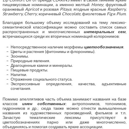
пищевкусовые номинации, а именно желтый
Honey
; фруктовый
оранжевый
Apricot
и розовая
Pitaya
; ягодные красные
Raspberry,
Strawberry, Cherry
, коричневый
Chocolate
, фиолетовые
Fig
и
Plum
.
Благодаря большому объему исследований на тему лексико-
семантической классификации можно составить список самых
распространенных и многочисленных
интегральных сем
,
встречающихся среди их вторичных номинаций колоронимов:
Непосредственное наличие морфемы
цветообозначения
.
Цветы и растения (фитонимы и флоронимы).
Зоонимы.
Природные явления.
Драгоценные камни и минералы.
Пищевые продукты.
Напитки.
Отражение социального статуса.
Экспрессивные определения, качества, адъективные
сочетания.
Помимо апеллятивов часть объема занимают названия на базе
классов
имен собственных
: антропонимов, топонимов,
гидронимов и др.; сюда также можно отнести вымышленные
названия из художественных произведений, фильмов и т.п.
Зачастую тематические лексемы присутствуют в
цветообозначениях парно или даже многочисленно,
объединяясь и помогая создавать яркие ассоциации.