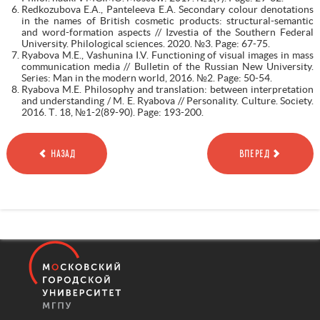
Redkozubova E.A., Panteleeva E.A. Secondary colour denotations
in the names of British cosmetic products: structural-semantic
and word-formation aspects // Izvestia of the Southern Federal
University. Philological sciences. 2020. №3. Page: 67-75.
Ryabova M.E., Vashunina I.V. Functioning of visual images in mass
communication media // Bulletin of the Russian New University.
Series: Man in the modern world, 2016. №2. Page: 50-54.
Ryabova M.E. Philosophy and translation: between interpretation
and understanding / M. E. Ryabova // Personality. Culture. Society.
2016. Т. 18, №1-2(89-90). Page: 193-200.
НАЗАД
ВПЕРЕД