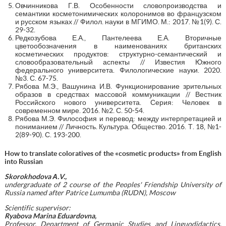
Овчинникова Г.В. Особенности словопроизводства и
семантики косметонимических колоронимов во французском
и русском языках // Филол. науки в МГИМО. М.: 2017. №1(9). С.
29-32.
Редкозубова Е.А., Пантелеева Е.А. Вторичные
цветообозначения в наименованиях британских
косметических продуктов: структурно-семантический и
словообразовательный аспекты // Известия Южного
федерального университета. Филологические науки. 2020.
№3. С. 67-75.
Рябова М.Э., Вашунина И.В. Функционирование зрительных
образов в средствах массовой коммуникации // Вестник
Российского нового университета. Серия: Человек в
современном мире. 2016. №2. С. 50-54.
Рябова М.Э. Философия и перевод: между интерпретацией и
пониманием // Личность. Культура. Общество. 2016. Т. 18, №1-
2(89-90). С. 193-200.
How to translate coloratives of the «cosmetic products» from English
into Russian
Skorokhodova
А
.V.,
undergraduate of 2 course of the Peoples' Friendship University of
Russia named after Patrice Lumumba (RUDN), Moscow
Scientific supervisor:
Ryabova Marina Eduardovna,
Professor, Department of Germanic Studies and Linguodidactics,