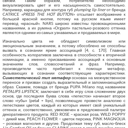
связей. Таким образом, потребителю необходимо
визуализировать цвет и его насыщенность самостоятельно.
Например, карандаш для контура губ
plumping lip liner
от бренда
CATRICE
«PRESS THE HOT BUTTON»
отсылает воображение к
большой красной кнопке, потому на русском языке имеет
перевод «красный». NARS широко известны провокационными
названиями, а их румяна «Orgasm» пастельно-розового оттенка
являются одними из самых узнаваемых и продаваемых в мире.
Изначально цвета не обладают символизмом или
эмоциональным значением, а потому обособлено не способны
вызвать в сознании яркие ассоциаций [4, с. 170]. Главная
особенность колоративов заключена в способности к вторичной
номинации, а именно присваиванию ассоциаций к основным
значениям слов, словосочетаний и фраз. Например,
производители часто прибегают к помощи метафор,
вызывающих в сознании соответствующие характеристики.
Синестетический тип метафор
основан на межчувственном
переносе и призван создать выразительный и запоминающийся
образ. Скажем, помада от бренда PUPA Milano под названием
PETALIPS LIPSTICK
, заключает в себе игру слов сложением двух
основ, где последняя буква слова «лепесток» начинает второе
слово «губы» (peta
l
+
l
ips), позволяющую провести аналогию с
лепестками цветов, каждый из которых имеет свой уникальный
оттенок и, соответственно, увековечен в предложенной палитре
декоративного продукта: RED ROSE – красная роза, WILD POPPY
– дикий мак, PEACH FLOWER – цветок персика, PINK MAGNOLIA
– розовая магнолия и другие. Продолжая тему губ, масло-блеск
Lip Comfort Oil
от бренда CLARINS имеет в своей линейке яркие