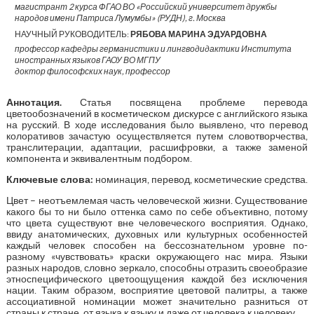
магистрант 2 курса ФГАО ВО «Российский университет дружбы
народов имени Патриса Лумумбы» (РУДН), г. Москва
НАУЧНЫЙ РУКОВОДИТЕЛЬ:
РЯБОВА МАРИНА ЭДУАРДОВНА
профессор кафедры германистики и лингводидактики Института
иностранных языков ГАОУ ВО МГПУ
доктор философских наук, профессор
Аннотация.
Статья посвящена проблеме перевода
цветообозначений в косметическом дискурсе с английского языка
на русский. В ходе исследования было выявлено, что перевод
колоративов зачастую осуществляется путем словотворчества,
транслитерации, адаптации, расшифровки, а также заменой
компонента и эквивалентным подбором.
Ключевые слова:
номинация, перевод, косметические средства.
Цвет – неотъемлемая часть человеческой жизни. Существование
какого бы то ни было оттенка само по себе объективно, потому
что цвета существуют вне человеческого восприятия. Однако,
ввиду анатомических, духовных или культурных особенностей
каждый человек способен на бессознательном уровне по-
разному «чувствовать» краски окружающего нас мира. Языки
разных народов, словно зеркало, способны отразить своеобразие
этноспецифического цветоощущения каждой без исключения
нации. Таким образом, восприятие цветовой палитры, а также
ассоциативной номинации может значительно разниться от
страны к стране, от языка к языку и даже от человека к человеку.