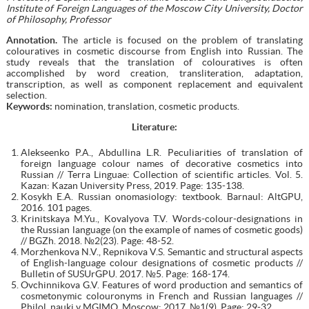
Institute of Foreign Languages of the Moscow City University, Doctor
of Philosophy, Professor
Annotation.
The article is focused on the problem of translating
colouratives in cosmetic discourse from English into Russian. The
study reveals that the translation of colouratives is often
accomplished by word creation, transliteration, adaptation,
transcription, as well as component replacement and equivalent
selection.
Keywords:
nomination, translation, cosmetic products.
Literature
:
Alekseenko P.A., Abdullina L.R. Peculiarities of translation of
foreign language colour names of decorative cosmetics into
Russian // Terra Linguae: Collection of scientific articles. Vol. 5.
Kazan: Kazan University Press, 2019. Page: 135-138.
Kosykh E.A. Russian onomasiology: textbook. Barnaul: AltGPU,
2016. 101 pages.
Krinitskaya M.Yu., Kovalyova T.V. Words-colour-designations in
the Russian language (on the example of names of cosmetic goods)
// BGZh. 2018. №2(23). Page: 48-52.
Morzhenkova N.V., Repnikova V.S. Semantic and structural aspects
of English-language colour designations of cosmetic products //
Bulletin of SUSUrGPU. 2017. №5. Page: 168-174.
Ovchinnikova G.V. Features of word production and semantics of
cosmetonymic colouronyms in French and Russian languages //
Philol. nauki v MGIMO. Moscow: 2017. №1(9). Page: 29-32.