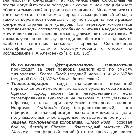
всегда могут быть точно переданы с сохранением специфичного
образа и смысловой нагрузки языка оригинала. Многое зависит от
того, насколько точно можно передать ассоциативный образ, а
также от вероятности совпасть с группой реципиентов в рамках
конкретной страны или культуры. При переводе колоративов
могут возникнуть сложности, особенно учитывая неоднократное
отсутствие точного эквивалента между двумя разными языками. В
таком случае переводчику приходится обратиться к одному из
наиболее частотных способов перевода. Составленная
классификация частично сформулирована с опорой на
исследование П.А. Алексеенко [1, с. 135-138]:
Использование функционального эквивалента
происходит за счет подбора аналогичного по смыслу
эквивалента:
Frozen Black
(ледяной черный) и
Icy White
(ледяной белый),
White Snow
– белоснежный.
Транслитерация
, когда транскрипция номинаций
передается без изменений, используя буквы целевого языка.
Однако подход может быть неэффективным, если
таргетированная аудитория не знакома с ассоциативным
образом, а также при отсутствии словарного аналога.
Например,
Anthracite Grey
(антрацитово-серый) – это
официальная классификация особого темно-серого цвета,
получившего имя в честь одноименной разновидности угля.
Замена компонентов
колоратива:
Gilded Rose
– розовая
бронза,
Amethyst Chrome
– благородный аметист,
Blue
Mercury
– сапфировый синий (оттенки краски для волос