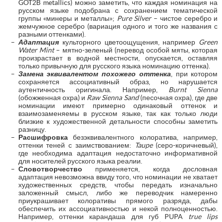
GOT2B metallics) можно заметить, что каждая номинация на
русском языке подобрана с сохранением тематической
группы «минеры и металлы»;
Pure Silver
– чистое серебро и
жемчужное серебро (вариация одного и того же названия с
разными оттенками).
Адаптация
культорного цветоощущения, например
Green
Water Mint
– мятно-зеленый (перевод особой мяты, которая
произрастает в водной местности, опускается, оставляя
только привычную для русского языка номинацию оттенка).
Замена эквивалентом похожего оттенка
, при котором
сохраняется ассоциативный образ, но нарушается
аутентичность оригинала. Например,
Burnt Sienna
(обожженная охра) и
Raw Sienna Sand
(песочная охра), где две
номинации имеют примерно одинаковый оттенок и
взаимозаменяемы в русском языке, так как только люди
близкие к художественной детальности способны заметить
разницу.
Расшифровка
безэквивалентного колоратива, например,
оттенки теней с заимствованием:
Taupe
(серо-коричневый),
где необходима адаптация недостаточно информативной
для носителей русского языка реалии.
Словотворчество
применяется, когда дословная
адаптация невозможна ввиду того, что номинации не хватает
художественных средств, чтобы передать изначально
заложенный смысл, либо же переводчик намеренно
приукрашивает колоративы прямого разряда, дабы
обеспечить их ассоциативностью и некой полноценностью.
Например, оттенки карандаша для губ PUPA
true lips