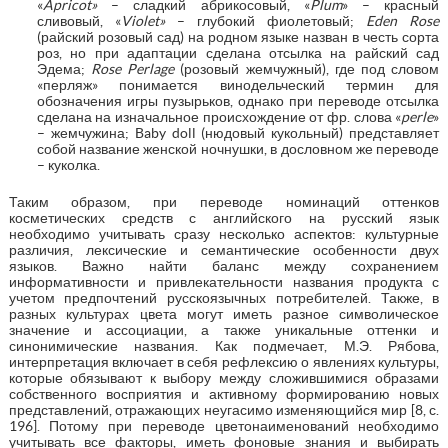
«
Apricot»
– сладкий абрикосовый, «
Plum
» – красный
сливовый, «
Violet»
– глубокий фиолетовый;
Eden Rose
(райский розовый сад) на родном языке назван в честь сорта
роз, но при адаптации сделана отсылка на райский сад
Эдема;
Rose Perlage
(розовый жемчужный), где под словом
«перляж» понимается винодельческий термин для
обозначения игры пузырьков, однако при переводе отсылка
сделана на изначальное происхождение от фр. слова «
perle
»
– жемчужина; Baby doll (нюдовый кукольный) представляет
собой название женской ночнушки, в дословном же переводе
– куколка.
Таким образом, при переводе номинаций оттенков
косметических средств с английского на русский язык
необходимо учитывать сразу несколько аспектов: культурные
различия, лексические и семантические особенности двух
языков. Важно найти баланс между сохранением
информативности и привлекательности названия продукта с
учетом предпочтений русскоязычных потребителей. Также, в
разных культурах цвета могут иметь разное символическое
значение и ассоциации, а также уникальные оттенки и
синонимические названия. Как подмечает, М.Э. Рябова,
интерпретация включает в себя рефлексию о явлениях культуры,
которые обязывают к выбору между сложившимися образами
собственного восприятия и активному формированию новых
представлений, отражающих неугасимо изменяющийся мир [8, с.
196]. Потому при переводе цветонаименований необходимо
учитывать все факторы, иметь фоновые знания и выбирать