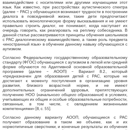
взаимодействие с носителями или другими изучающими этот
язык. Как известно, при расстройствах аутистического спектра
(далее – РАС) у обучающихся возникают трудности в построении
диалога в повседневной жизни, такие дети предпочитают
использовать монологическую форму высказывания и не умеют
правильно строить диалог, не понимают, когда наступает их
очередь говорить, как реагировать на реплику собеседника. В
данной статье рассматриваются принципы обучения школьников
с РАС диалогическому взаимодействию, а также роль предмета
«иностранный язык» в обучении данному навыку обучающихся с
аутизмом.
Согласно Федеральному государственному образовательному
стандарту (ФГОС) обучающиеся с аутизмом в легкой или средней
форме обучаются по Адаптивной основной образовательной
программе (далее – АООП) – Вариант 8.2., который
«предназначен для образования детей с РАС, которые не
достигают к моменту поступления в организацию уровня
развития, близкого возрастной норме, и не имеют
дополнительных ограничений здоровья, препятствующих
получению НОО (
начального общего образования
) в условиях,
учитывающих их общие и особые образовательные потребности,
связанные, в том числе, с овладением жизненными
компетенциями» [8, с. 55].
Согласно данному варианту АООП, обучающиеся с РАС
получают образование в таком же объеме, как и их
нормотипичные сверстники, и конечные результаты их обучения