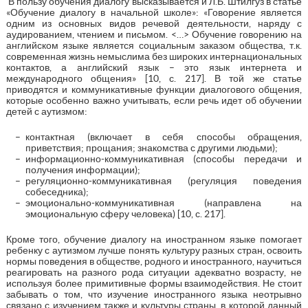
В пользу обучения диалогу высказывается и Л.Б. Штилгуз в статье
«Обучение диалогу в начальной школе»: «Говорение является
одним из основных видов речевой деятельности, наряду с
аудированием, чтением и письмом. <…> Обучение говорению на
английском языке является социальным заказом общества, т.к.
современная жизнь немыслима без широких интернациональных
контактов, а английский язык – это язык интернета и
международного общения» [10, с. 217]. В той же статье
приводятся и коммуникативные функции диалогового общения,
которые особенно важно учитывать, если речь идет об обучении
детей с аутизмом:
контактная (включает в себя способы обращения,
приветствия; прощания; знакомства с другими людьми);
информационно-коммуникативная (способы передачи и
получения информации);
регуляционно-коммуникативная (регуляция поведения
собеседника);
эмоционально-коммуникативная (направлена на
эмоциональную сферу человека) [10, с. 217].
Кроме того, обучение диалогу на иностранном языке помогает
ребенку с аутизмом лучше понять культуру разных стран, освоить
нормы поведения в обществе, родного и иностранного, научиться
реагировать на разного рода ситуации адекватно возрасту, не
используя более примитивные формы взаимодействия. Не стоит
забывать о том, что изучение иностранного языка неотрывно
связано с изучением также и культуры страны, в которой данный