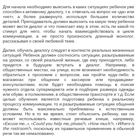
Для начала необходимо выяснить в каких ситуациях ребенок уже
способен к активному диалогу, т.е. отвечать на вопрос не «да» или
«нет», а более развернуто, используя большее количество
деталей. Преподаватель должен выяснить на какую тему ребенок
может вести диалог и что помогает ему в этом, есть ли какой-то
стимул для него, чтобы начать взаимодействовать в цикле
коммуникации, а не просто произносить длинный монолог,
рассказывая о своей любимой теме.
Далее, обучать диалогу следует в контексте реальных жизненных
ситуаций. Ребенок должен соотносить ситуации, разыгрываемые
на уроках, со своей реальной жизнью, где ему приходится, либо
придется в будущем вступать в диалог. Например, в
общественных местах, на улице, если возникнет необходимость
обратиться к прохожим с вопросом, как пройти куда-либо; в
магазинах при общении с кассиром или продавцами-
консультантами, если будет необходима помощь в поиске
нужного отдела супермаркета или в подборке размера одежды
или обуви; в поликлинике, в общественном транспорте и т.д. Если
целью обучения является подготовка ребенка к реальному
процессу коммуникации, то и разыгрываемые ситуации общения
должны быть максимально приближены к естественным
условиям. Но в то же время, стоит объяснить ребенку, как он
может использовать известные речевые клише, например,
«
Excuse
me
…
», «
Could
you
help
me
,
please
?
», «
How
much
?
», «
Where
is
the
restroom
?
», поскольку их правильное применение в обычной
речи так же немаловажно.