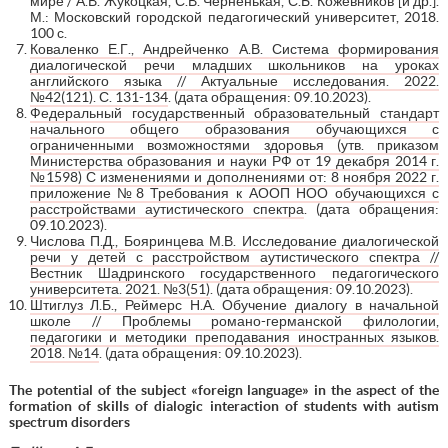
мире / А.В. Жукоцкая, С.В. Черненькая, С.Б. Кожевников [и др.].
М.: Московский городской педагогический университет, 2018.
100 с.
Коваленко Е.Г., Андрейченко А.В. Система формирования
диалогической речи младших школьников на уроках
английского языка // Актуальные исследования. 2022.
№42(121). С. 131-134
. (дата обращения: 09.10.2023).
Федеральный государственный образовательный стандарт
начального общего образования обучающихся с
ограниченными возможностями здоровья (утв. приказом
Министерства образования и науки РФ от 19 декабря 2014 г.
№1598) С изменениями и дополнениями от: 8 ноября 2022 г.
приложение №8 Требования к АООП НОО обучающихся с
расстройствами аутистического спектра
. (дата обращения:
09.10.2023).
Числова П.Д., Бояринцева М.В. Исследование диалогической
речи у детей с расстройством аутистического спектра //
Вестник Шадринского государственного педагогического
университета. 2021. №3(51)
. (дата обращения: 09.10.2023).
Штиглуз Л.Б., Реймерс Н.А. Обучение диалогу в начальной
школе // Проблемы романо-германской филологии,
педагогики и методики преподавания иностранных языков.
2018. №14
. (дата обращения: 09.10.2023).
The potential of the subject «foreign language» in the aspect of the
formation of skills of dialogic interaction of students with autism
spectrum disorders