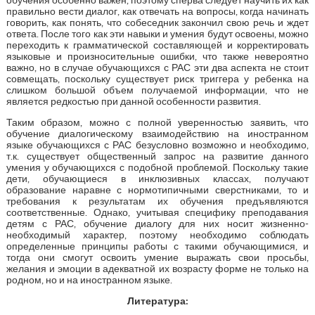
правильно вести диалог, как отвечать на вопросы, когда начинать
говорить, как понять, что собеседник закончил свою речь и ждет
ответа. После того как эти навыки и умения будут освоены, можно
переходить к грамматической составляющей и корректировать
языковые и произносительные ошибки, что также невероятно
важно, но в случае обучающихся с РАС эти два аспекта не стоит
совмещать, поскольку существует риск триггера у ребенка на
слишком большой объем получаемой информации, что не
является редкостью при данной особенности развития.
Таким образом, можно с полной уверенностью заявить, что
обучение диалогическому взаимодействию на иностранном
языке обучающихся с РАС безусловно возможно и необходимо,
т.к. существует общественный запрос на развитие данного
умения у обучающихся с подобной проблемой. Поскольку такие
дети, обучающиеся в инклюзивных классах, получают
образование наравне с нормотипичными сверстниками, то и
требования к результатам их обучения предъявляются
соответственные. Однако, учитывая специфику преподавания
детям с РАС, обучение диалогу для них носит жизненно-
необходимый характер, поэтому необходимо соблюдать
определенные принципы работы с такими обучающимися, и
тогда они смогут освоить умение выражать свои просьбы,
желания и эмоции в адекватной их возрасту форме не только на
родном, но и на иностранном языке.
Литература: