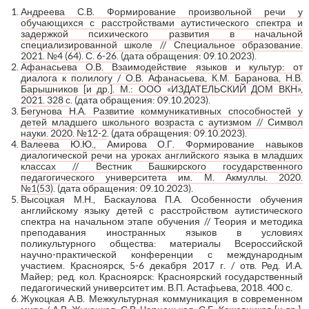
Андреева С.В. Формирование произвольной речи у
обучающихся с расстройствами аутистического спектра и
задержкой психического развития в начальной
специализированной школе // Специальное образование.
2021. №4 (64). С. 6-26
. (дата обращения: 09.10.2023).
Афанасьева О.В. Взаимодействие языков и культур: от
диалога к полилогу / О.В. Афанасьева, К.М. Баранова, Н.В.
Барышников [и др.]. М.: ООО «ИЗДАТЕЛЬСКИЙ ДОМ ВКН»,
2021. 328 с
. (дата обращения: 09.10.2023).
Бегунова Н.А. Развитие коммуникативных способностей у
детей младшего школьного возраста с аутизмом // Символ
науки. 2020. №12-2
. (дата обращения: 09.10.2023).
Валеева Ю.Ю., Амирова О.Г. Формирование навыков
диалогической речи на уроках английского языка в младших
классах // Вестник Башкирского государственного
педагогического университета им. М. Акмуллы. 2020.
№1(53)
. (дата обращения: 09.10.2023).
Высоцкая М.Н., Баскаулова П.А. Особенности обучения
английскому языку детей с расстройством аутистического
спектра на начальном этапе обучения // Теория и методика
преподавания иностранных языков в условиях
поликультурного общества: материалы Всероссийской
научно-практической конференции с международным
участием. Красноярск, 5-6 декабря 2017 г. / отв. Ред. И.А.
Майер; ред. кол. Красноярск: Красноярский государственный
педагогический университет им. В.П. Астафьева, 2018. 400 с.
Жукоцкая А.В. Межкультурная коммуникация в современном