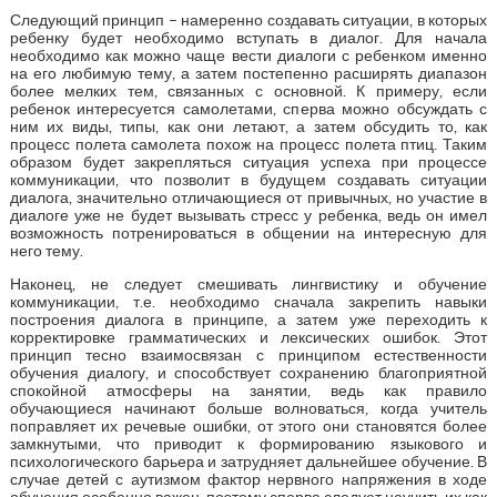
Следующий принцип – намеренно создавать ситуации, в которых
ребенку будет необходимо вступать в диалог. Для начала
необходимо как можно чаще вести диалоги с ребенком именно
на его любимую тему, а затем постепенно расширять диапазон
более мелких тем, связанных с основной. К примеру, если
ребенок интересуется самолетами, сперва можно обсуждать с
ним их виды, типы, как они летают, а затем обсудить то, как
процесс полета самолета похож на процесс полета птиц. Таким
образом будет закрепляться ситуация успеха при процессе
коммуникации, что позволит в будущем создавать ситуации
диалога, значительно отличающиеся от привычных, но участие в
диалоге уже не будет вызывать стресс у ребенка, ведь он имел
возможность потренироваться в общении на интересную для
него тему.
Наконец, не следует смешивать лингвистику и обучение
коммуникации, т.е. необходимо сначала закрепить навыки
построения диалога в принципе, а затем уже переходить к
корректировке грамматических и лексических ошибок. Этот
принцип тесно взаимосвязан с принципом естественности
обучения диалогу, и способствует сохранению благоприятной
спокойной атмосферы на занятии, ведь как правило
обучающиеся начинают больше волноваться, когда учитель
поправляет их речевые ошибки, от этого они становятся более
замкнутыми, что приводит к формированию языкового и
психологического барьера и затрудняет дальнейшее обучение. В
случае детей с аутизмом фактор нервного напряжения в ходе
обучения особенно важен, поэтому сперва следует научить их как