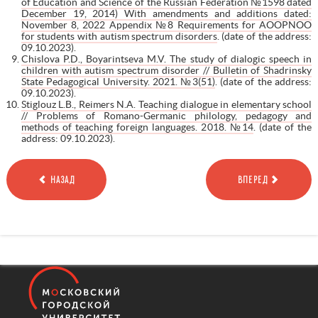
of Education and Science of the Russian Federation №1598 dated
December 19, 2014) With amendments and additions dated:
November 8, 2022 Appendix №8 Requirements for AOOPNOO
for students with autism spectrum disorders
. (date of the address:
09.10.2023).
Chislova P.D., Boyarintseva M.V. The study of dialogic speech in
children with autism spectrum disorder // Bulletin of Shadrinsky
State Pedagogical University. 2021. №3(51)
. (date of the address:
09.10.2023).
Stiglouz L.B., Reimers N.A. Teaching dialogue in elementary school
// Problems of Romano-Germanic philology, pedagogy and
methods of teaching foreign languages. 2018. №14
. (date of the
address: 09.10.2023).
НАЗАД
ВПЕРЕД