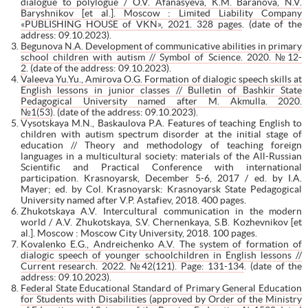
dialogue to polylogue / O.V. Afanasyeva, K.M. Baranova, N.V.
Baryshnikov [et al.]. Moscow : Limited Liability Company
«PUBLISHING HOUSE of VKN», 2021. 328 pages
. (date of the
address: 09.10.2023).
Begunova N.A. Development of communicative abilities in primary
school children with autism // Symbol of Science. 2020. №12-
2
. (date of the address: 09.10.2023).
Valeeva Yu.Yu., Amirova O.G. Formation of dialogic speech skills at
English lessons in junior classes // Bulletin of Bashkir State
Pedagogical University named after M. Akmulla. 2020.
№1(53)
. (date of the address: 09.10.2023).
Vysotskaya M.N., Baskaulova P.A. Features of teaching English to
children with autism spectrum disorder at the initial stage of
education // Theory and methodology of teaching foreign
languages in a multicultural society: materials of the All-Russian
Scientific and Practical Conference with international
participation. Krasnoyarsk, December 5-6, 2017 / ed. by I.A.
Mayer; ed. by Col. Krasnoyarsk: Krasnoyarsk State Pedagogical
University named after V.P. Astafiev, 2018. 400 pages.
Zhukotskaya A.V. Intercultural communication in the modern
world / A.V. Zhukotskaya, S.V. Chernenkaya, S.B. Kozhevnikov [et
al.]. Moscow : Moscow City University, 2018. 100 pages.
Kovalenko E.G., Andreichenko A.V. The system of formation of
dialogic speech of younger schoolchildren in English lessons //
Current research. 2022. №42(121). Page: 131-134
. (date of the
address: 09.10.2023).
Federal State Educational Standard of Primary General Education
for Students with Disabilities (approved by Order of the Ministry