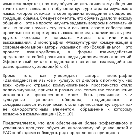
язык используется, поэтому обучение диалогическому общению
точно также завязано на обучении культуре страны изучаемого
языка, которое включает в себя правила поведения в обществе,
традиции, обычаи. Следует отметить, что обучить диалогическому
общению – это не просто научить задавать вопросы и отвечать на
них, но также научить слушать и слышать своего собеседника,
правильно интерпретировать сказанное им, анализировать речь
другого человека и понимать мотивы того или иного
высказывания. В монографии «Межкультурная коммуникация в
современном мире» авторы указывают, что «Всякий диалог — это
процесс взаимодействия, а формы взаимодействия
представляют собой различные виды диалогических отношений.
Эффективный диалог предполагает активное взаимодействие
равноправных субъектов» [6, с. 6].
Кроме того, как утверждают авторы монографии
«Взаимодействие языков и культур: от диалога к полилогу»: «во
всех крупных странах коммуникативное пространство стало
поликультурным, причем в разных его сегментах соотношение
исходного и привнесенного может быть различным; <…>
культурные ценности общества, традиционные и
складывавшиеся исторически, стали «ценностями культуры» как
ее самодостаточным элементом, обращение к которому
возможно в коммуникации» [2, c. 10].
Представляется, что для обеспечения более эффективного и
успешного процесса обучения диалоговому общению детей с
РАС необходимо соблюдать ряд определенных принципов.