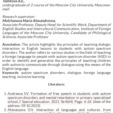
Tselikova A.E.,
undergraduate of 2 course of the Moscow City University, Moscowe-
mail:
Research supervisor:
Molchanova Maria Alexandrovna,
Associate Professor, Deputy Head for Scientific Work, Department of
English Studies and Intercultural Communication, Institute of Foreign
Languages of the Moscow City University, Candidate of Philological
Sciences, Associate Professor
А
nnotation
.
The article highlights the principles of teaching dialogic
interaction in English lessons to students with autism spectrum
disorders. The author refers to various studies in the field of teaching
a foreign language to people with autism spectrum disorder (ASD) in
order to identify and generalize the principles of teaching children
with autism to communicate through dialogue using the means of the
English language.
Keywords
: autism spectrum disorders, dialogue, foreign language
teaching, inclusive learning
Literature
:
Andreeva S.V. Formation of free speech in students with autism
spectrum disorders and mental retardation in primary specialized
school // Special education. 2021. №4(64). Page: 6-26
. (date of the
address: 09.10.2023).
Afanasyeva O.V. Interaction of languages and cultures: from