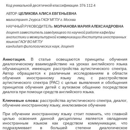
Код уникальной десятичной классификации:
376.112.4
АВТОР:
ЦЕЛИКОВА АЛИСА ЕВГЕНЬЕВНА
магистрант 2 курса ГАОУ МГПУ г. Москва
НАУЧНЫЙ РУКОВОДИТЕЛЬ:
МОЛЧАНОВА МАРИЯ АЛЕКСАНДРОВНА
доцент заместитель заведующего по научной работе кафедры
англистики и межкультурной коммуникации Института иностранных
языков ГАОУ ВО МГПУ
кандидат филологических наук, доцент
Аннотация
.
В статье освещаются принципы обучения
диалогическому взаимодействию на уроках английского языка
обучающихся, имеющих расстройства аутистического спектра.
Автор обращается к различным исследованиям в области
обучения иностранному языку лиц с расстройством
аутистического спектра (РАС) с целью выявления и обобщения
принципов обучения детей с аутизмом общению посредством
диалога при помощи средств английского языка.
Ключевые слова:
расстройства аутистического спектра, диалог,
обучение иностранному языку, инклюзивное обучение
При обучении иностранному языку стоит помнить, что главной
целью освоения данной дисциплины является овладение
иностранным языком как средством коммуникации, что
подразумевает в большей степени диалогическое