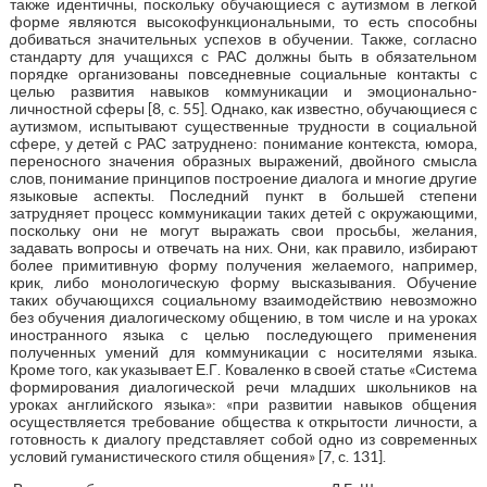
также идентичны, поскольку обучающиеся с аутизмом в легкой
форме являются высокофункциональными, то есть способны
добиваться значительных успехов в обучении. Также, согласно
стандарту для учащихся с РАС должны быть в обязательном
порядке организованы повседневные социальные контакты с
целью развития навыков коммуникации и эмоционально-
личностной сферы [8, с. 55]. Однако, как известно, обучающиеся с
аутизмом, испытывают существенные трудности в социальной
сфере, у детей с РАС затруднено: понимание контекста, юмора,
переносного значения образных выражений, двойного смысла
слов, понимание принципов построение диалога и многие другие
языковые аспекты. Последний пункт в большей степени
затрудняет процесс коммуникации таких детей с окружающими,
поскольку они не могут выражать свои просьбы, желания,
задавать вопросы и отвечать на них. Они, как правило, избирают
более примитивную форму получения желаемого, например,
крик, либо монологическую форму высказывания. Обучение
таких обучающихся социальному взаимодействию невозможно
без обучения диалогическому общению, в том числе и на уроках
иностранного языка с целью последующего применения
полученных умений для коммуникации с носителями языка.
Кроме того, как указывает Е.Г. Коваленко в своей статье «Система
формирования диалогической речи младших школьников на
уроках английского языка»: «при развитии навыков общения
осуществляется требование общества к открытости личности, а
готовность к диалогу представляет собой одно из современных
условий гуманистического стиля общения» [7, с. 131].