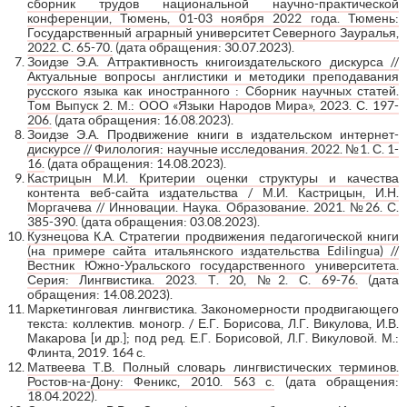
сборник трудов национальной научно-практической
конференции, Тюмень, 01-03 ноября 2022 года. Тюмень:
Государственный аграрный университет Северного Зауралья,
2022. С. 65-70.
(дата обращения: 30.07.2023).
Зоидзе Э.А. Аттрактивность книгоиздательского дискурса //
Актуальные вопросы англистики и методики преподавания
русского языка как иностранного : Сборник научных статей.
Том Выпуск 2. М.: ООО «Языки Народов Мира», 2023. С. 197-
206.
(дата обращения: 16.08.2023).
Зоидзе Э.А. Продвижение книги в издательском интернет-
дискурсе // Филология: научные исследования. 2022. №1. С. 1-
16.
(дата обращения: 14.08.2023).
Кастрицын М.И. Критерии оценки структуры и качества
контента веб-сайта издательства / М.И. Кастрицын, И.Н.
Моргачева // Инновации. Наука. Образование. 2021. №26. С.
385-390.
(дата обращения: 03.08.2023).
Кузнецова К.А. Стратегии продвижения педагогической книги
(на примере сайта итальянского издательства Edilingua) //
Вестник Южно-Уральского государственного университета.
Серия: Лингвистика. 2023. Т. 20, №2. С. 69-76.
(дата
обращения: 14.08.2023).
Маркетинговая лингвистика. Закономерности продвигающего
текста: коллектив. моногр. / Е.Г. Борисова, Л.Г. Викулова, И.В.
Макарова [и др.]; под ред. Е.Г. Борисовой, Л.Г. Викуловой. М.:
Флинта, 2019. 164 с.
Матвеева Т.В. Полный словарь лингвистических терминов.
Ростов-на-Дону: Феникс, 2010. 563 с.
(дата обращения:
18.04.2022).