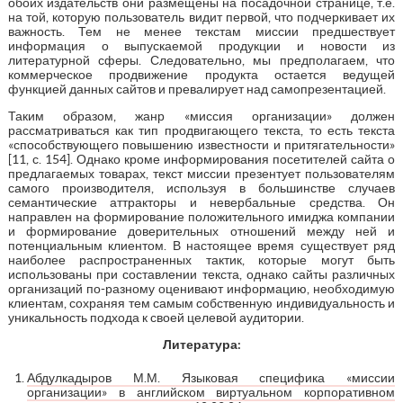
обоих издательств они размещены на посадочной странице, т.е.
на той, которую пользователь видит первой, что подчеркивает их
важность. Тем не менее текстам миссии предшествует
информация о выпускаемой продукции и новости из
литературной сферы. Следовательно, мы предполагаем, что
коммерческое продвижение продукта остается ведущей
функцией данных сайтов и превалирует над самопрезентацией.
Таким образом, жанр «миссия организации» должен
рассматриваться как тип продвигающего текста, то есть текста
«способствующего повышению известности и притягательности»
[11, с. 154]. Однако кроме информирования посетителей сайта о
предлагаемых товарах, текст миссии презентует пользователям
самого производителя, используя в большинстве случаев
семантические аттракторы и невербальные средства. Он
направлен на формирование положительного имиджа компании
и формирование доверительных отношений между ней и
потенциальным клиентом. В настоящее время существует ряд
наиболее распространенных тактик, которые могут быть
использованы при составлении текста, однако сайты различных
организаций по-разному оценивают информацию, необходимую
клиентам, сохраняя тем самым собственную индивидуальность и
уникальность подхода к своей целевой аудитории.
Литература:
Абдулкадыров М.М. Языковая специфика «миссии
организации» в английском виртуальном корпоративном