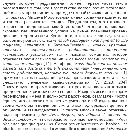
случае история представлена полнее: первая часть текста
рассказывает о том, что издательство долгое время оставалось
небольшим предприятием, прежде чем найти свою нишу, вторая
– о том, как у Мишель Моро возникла идея создания издательства
и как оно развивается сегодня. Предполагаем, что готовность
откровенно поделиться своей историей, которая начиналась
скромно, без мгновенного успеха на рынке, повышает уровень
доверия к организации. Кроме того, в текстах используется как
валоризирующая лексика «
très joli catalogue
», «
une ligne éditoriale
originale
», «
invitation à l’émerveillement
» / «
очень красивый
каталог
», «
оригинальная редакционная политика
»,
«
испытайте удивление
», так и лексика, семантика которой
отражает надежность компании: «
Les succès sont au rendez-vous
» /
«
наш успех налицо»
[14]. Анафора, «
sans
doute
sont
-
ils
devenus
parents
,
sans
doute
chantent
-
ils
des
comptines
» / «
несомненно, они
стали родителями, несомненно, поют детские песни»
[14],
применяется для создания ритма прозаического текста и, как
следствие, улучшения смысловосприятия [7, 2023, 204].
Присутствуют и грамматические аттракторы: восклицательные
предложения и риторические вопросы. Раздел миссии, в котором
перечислены имена и должности работников, озаглавлен «Notre
équipe», что отражает отношение руководителей издательства к
своим коллегам и подчиненным, а также подчеркивает ценности
общности и взаимодействия. В тексте миссии также отражены
виды продукции («
des
livres
-
disques
,
des
albums
» / «
книги на
дисках, альбомы»
) и некоторые конкретные наименования: «Pour
n’en citer que quelques-uns: Comptines et berceuses du baobab, Les
plus belles berceuses jazz, La grenouille à grande bouche» / «
Назовем