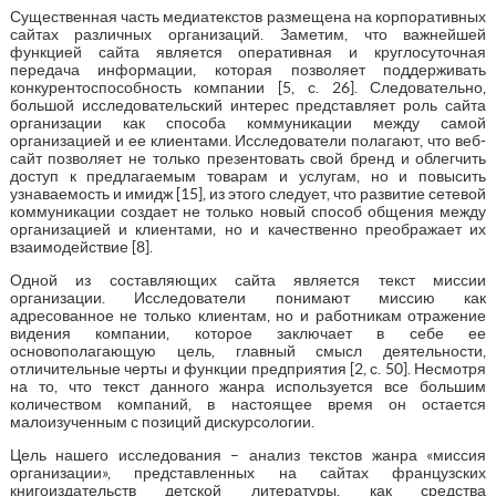
Существенная часть медиатекстов размещена на корпоративных
сайтах различных организаций. Заметим, что важнейшей
функцией сайта является оперативная и круглосуточная
передача информации, которая позволяет поддерживать
конкурентоспособность компании [5, с. 26]. Следовательно,
большой исследовательский интерес представляет роль сайта
организации как способа коммуникации между самой
организацией и ее клиентами. Исследователи полагают, что веб-
сайт позволяет не только презентовать свой бренд и облегчить
доступ к предлагаемым товарам и услугам, но и повысить
узнаваемость и имидж [15], из этого следует, что развитие сетевой
коммуникации создает не только новый способ общения между
организацией и клиентами, но и качественно преображает их
взаимодействие [8].
Одной из составляющих сайта является текст миссии
организации. Исследователи понимают миссию как
адресованное не только клиентам, но и работникам отражение
видения компании, которое заключает в себе ее
основополагающую цель, главный смысл деятельности,
отличительные черты и функции предприятия [2, с. 50]. Несмотря
на то, что текст данного жанра используется все большим
количеством компаний, в настоящее время он остается
малоизученным с позиций дискурсологии.
Цель нашего исследования – анализ текстов жанра «миссия
организации», представленных на сайтах французских
книгоиздательств детской литературы, как средства