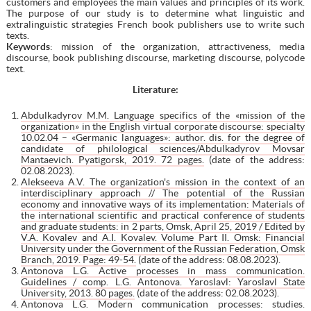
customers and employees the main values and principles of its work.
The purpose of our study is to determine what linguistic and
extralinguistic strategies French book publishers use to write such
texts.
Keywords
: mission of the organization, attractiveness, media
discourse, book publishing discourse, marketing discourse, polycode
text.
Literature:
Abdulkadyrov M.M. Language specifics of the «mission of the
organization» in the English virtual corporate discourse: specialty
10.02.04 – «Germanic languages»: author. dis. for the degree of
candidate of philological sciences/Abdulkadyrov Movsar
Mantaevich. Pyatigorsk, 2019. 72 pages.
(date of the address:
02.08.2023).
Alekseeva A.V. The organization's mission in the context of an
interdisciplinary approach // The potential of the Russian
economy and innovative ways of its implementation: Materials of
the international scientific and practical conference of students
and graduate students: in 2 parts, Omsk, April 25, 2019 / Edited by
V.A. Kovalev and A.I. Kovalev. Volume Part II. Omsk: Financial
University under the Government of the Russian Federation, Omsk
Branch, 2019. Page: 49-54.
(date of the address: 08.08.2023).
Antonova L.G. Active processes in mass communication.
Guidelines / comp. L.G. Antonova. Yaroslavl: Yaroslavl State
University, 2013. 80 pages.
(date of the address: 02.08.2023).
Antonova L.G. Modern communication processes: studies.