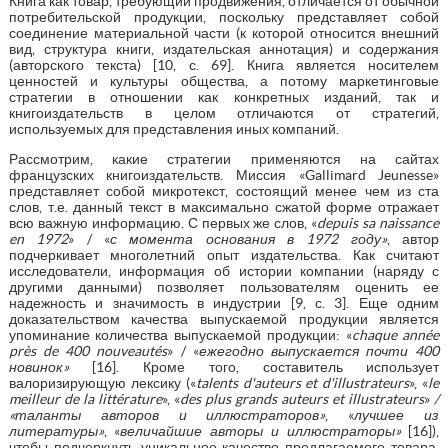
Книга как товар, требующий продвижения, отличается от обычной
потребительской продукции, поскольку представляет собой
соединение материальной части (к которой относится внешний
вид, структура книги, издательская аннотация) и содержания
(авторского текста) [10, с. 69]. Книга является носителем
ценностей и культуры общества, а потому маркетинговые
стратегии в отношении как конкретных изданий, так и
книгоиздательств в целом отличаются от стратегий,
используемых для представления иных компаний.
Рассмотрим, какие стратегии применяются на сайтах
французских книгоиздательств. Миссия «Gallimard Jeunesse»
представляет собой микротекст, состоящий менее чем из ста
слов, т.е. данный текст в максимально сжатой форме отражает
всю важную информацию. С первых же слов, «
d
epuis sa naissance
en 1972
» / «
с момента основания в 1972 году»
, автор
подчеркивает многолетний опыт издательства. Как считают
исследователи, информация об истории компании (наряду с
другими данными) позволяет пользователям оценить ее
надежность и значимость в индустрии [9, с. 3]. Еще одним
доказательством качества выпускаемой продукции является
упоминание количества выпускаемой продукции: «
chaque année
près de 400 nouveautés
» / «
ежегодно выпускается почти 400
новинок»
[16]. Кроме того, составитель использует
валоризирующую лексику («
talents
d
'
auteurs
et
d
'
illustrateurs
», «
le
meilleur
de
la
litt
é
rature
», «
des plus grands auteurs et illustrateurs
»
/
«таланты авторов и иллюстраторов»
, «
лучшее из
литературы»
, «
величайшие авторы и иллюстраторы»
[16]),
чтобы подчеркнуть уникальное качество предлагаемого товара.