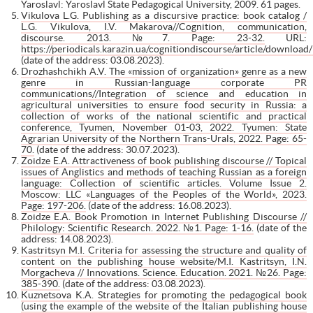
Yaroslavl: Yaroslavl State Pedagogical University, 2009. 61 pages.
Vikulova L.G. Publishing as a discursive practice: book catalog /
L.G. Vikulova, I.V. Makarova//Cognition, communication,
discourse. 2013. №7. Page: 23-32.
URL:
https://periodicals.karazin.ua/cognitiondiscourse/article/downlo
(date of the address: 03.08.2023).
Drozhashchikh A.V. The «mission of organization» genre as a new
genre in Russian-language corporate PR
communications//Integration of science and education in
agricultural universities to ensure food security in Russia: a
collection of works of the national scientific and practical
conference, Tyumen, November 01-03, 2022. Tyumen: State
Agrarian University of the Northern Trans-Urals, 2022. Page: 65-
70.
(date of the address: 30.07.2023).
Zoidze E.A. Attractiveness of book publishing discourse // Topical
issues of Anglistics and methods of teaching Russian as a foreign
language: Collection of scientific articles. Volume Issue 2.
Moscow: LLC «Languages of the Peoples of the World», 2023.
Page: 197-206.
(date of the address: 16.08.2023).
Zoidze E.A. Book Promotion in Internet Publishing Discourse //
Philology: Scientific Research. 2022. №1. Page: 1-16.
(date of the
address: 14.08.2023).
Kastritsyn M.I. Criteria for assessing the structure and quality of
content on the publishing house website/M.I. Kastritsyn, I.N.
Morgacheva // Innovations. Science. Education. 2021. №26. Page:
385-390.
(date of the address: 03.08.2023).
Kuznetsova K.A. Strategies for promoting the pedagogical book
(using the example of the website of the Italian publishing house