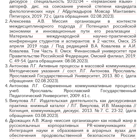
дискурсе : специальность 10.02.04 – «германские языки» :
автореф. дис. на соискание ученой степени кандидата
филологических наук / Абдулкадыров Мовсар Мантаевич.
Пятигорск, 2019. 72 с.
(дата обращения: 02.08.2023).
Алексеева А.В. Миссия организации в контексте
междисциплинарного подхода // Потенциал российской
экономики и инновационные пути его реализации :
Материалы международной научно-практической
конференции студентов и аспирантов: в 2 частях, Омск, 25
апреля 2019 года / Под редакцией В.А. Ковалева и А.И.
Ковалева. Том Часть II. Омск: Финансовый университет при
Правительстве Российской Федерации, Омский филиал, 2019.
С. 49-54.
(дата обращения: 08.08.2023).
Антонова Л.Г. Активные процессы в массовой коммуникации.
Методические указания / сост. Л.Г. Антонова. Ярославль:
Ярославский Государственный Университет, 2013. 80 с.
(дата
обращения: 02.08.2023).
Антонова Л.Г. Современные коммуникативные процессы:
учеб. Ярославль: Ярославский Государственный
Педагогический Университет, 2009. 61 с.
Викулова Л.Г. Издательская деятельность как дискурсивная
практика: книжный каталог / Л.Г. Викулова, И.В. Макарова //
Когниция, коммуникация, дискурс. 2013. №7. С. 23-32.
(дата
обращения: 03.08.2023).
Дрожащих А.В. Жанр «миссия организации» как новый жанр в
русскоязычных корпоративных PR-коммуникациях //
Интеграция науки и образования в аграрных вузах для
обеспечения продовольственной безопасности России: