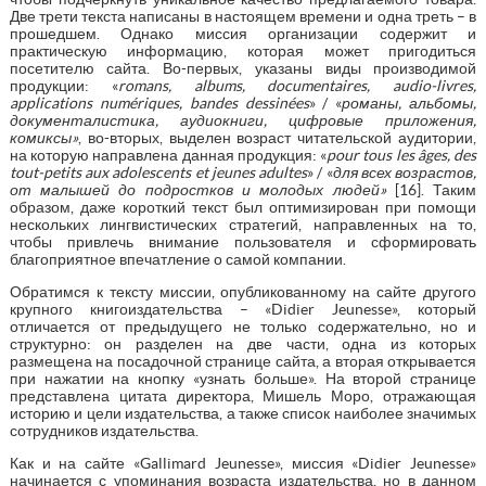
Две трети текста написаны в настоящем времени и одна треть – в
прошедшем. Однако миссия организации содержит и
практическую информацию, которая может пригодиться
посетителю сайта. Во-первых, указаны виды производимой
продукции: «
romans, albums, documentaires, audio-livres,
applications numériques, bandes dessinées
» / «
романы, альбомы,
документалистика, аудиокниги, цифровые приложения,
комиксы»
, во-вторых, выделен возраст читательской аудитории,
на которую направлена данная продукция: «
pour tous les âges, des
tout-petits aux adolescents et jeunes adultes
» / «
для всех возрастов,
от малышей до подростков и молодых людей»
[16]. Таким
образом, даже короткий текст был оптимизирован при помощи
нескольких лингвистических стратегий, направленных на то,
чтобы привлечь внимание пользователя и сформировать
благоприятное впечатление о самой компании.
Обратимся к тексту миссии, опубликованному на сайте другого
крупного книгоиздательства – «Didier Jeunesse», который
отличается от предыдущего не только содержательно, но и
структурно: он разделен на две части, одна из которых
размещена на посадочной странице сайта, а вторая открывается
при нажатии на кнопку «узнать больше». На второй странице
представлена цитата директора, Мишель Моро, отражающая
историю и цели издательства, а также список наиболее значимых
сотрудников издательства.
Как и на сайте «Gallimard Jeunesse», миссия «Didier Jeunesse»
начинается с упоминания возраста издательства, но в данном