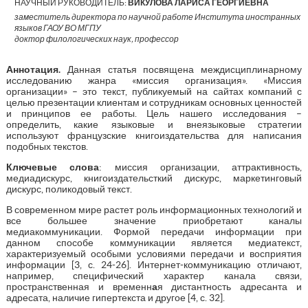
НАУЧНЫЙ РУКОВОДИТЕЛЬ:
ВИКУЛОВА ЛАРИСА ГЕОРГИЕВНА
заместитель директора по научной работе Института иностранных
языков ГАОУ ВО МГПУ
доктор филологических наук, профессор
Аннотация.
Данная статья посвящена междисциплинарному
исследованию жанра «миссия организация». «Миссия
организации» – это текст, публикуемый на сайтах компаний с
целью презентации клиентам и сотрудникам основных ценностей
и принципов ее работы. Цель нашего исследования –
определить, какие языковые и внеязыковые стратегии
используют французские книгоиздательства для написания
подобных текстов.
Ключевые слова
: миссия организации, аттрактивность,
медиадискурс, книгоиздательсткий дискурс, маркетинговый
дискурс, поликодовый текст.
В современном мире растет роль информационных технологий и
все большее значение приобретают каналы
медиакоммуникации. Формой передачи информации при
данном способе коммуникации является медиатекст,
характеризуемый особыми условиями передачи и восприятия
информации [3, с. 24-26]. Интернет-коммуникацию отличают,
например, специфический характер канала связи,
пространственная и временн
а
я дистантность адресанта и
адресата, наличие гипертекста и другое [4, с. 32].