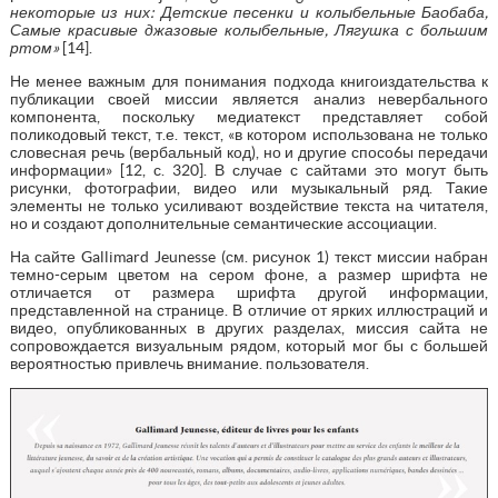
некоторые из них: Детские песенки и колыбельные Баобаба,
Самые красивые джазовые колыбельные, Лягушка с большим
ртом»
[14].
Не менее важным для понимания подхода книгоиздательства к
публикации своей миссии является анализ невербального
компонента, поскольку медиатекст представляет собой
поликодовый текст, т.е. текст, «в котором использована не только
словесная речь (вербальный код), но и другие спосо6ы передачи
информации» [12, с. 320]. В случае с сайтами это могут быть
рисунки, фотографии, видео или музыкальный ряд. Такие
элементы не только усиливают воздействие текста на читателя,
но и создают дополнительные семантические ассоциации.
На сайте Gallimard Jeunesse (см. рисунок 1) текст миссии набран
темно-серым цветом на сером фоне, а размер шрифта не
отличается от размера шрифта другой информации,
представленной на странице. В отличие от ярких иллюстраций и
видео, опубликованных в других разделах, миссия сайта не
сопровождается визуальным рядом, который мог бы с большей
вероятностью привлечь внимание. пользователя.