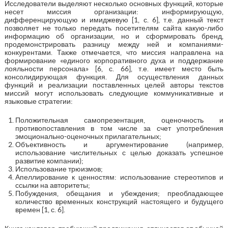
Исследователи выделяют несколько основных функций, которые
несет миссия организации: информирующую,
дифференцирующую и имиджевую [1, с. 6], т.е. данный текст
позволяет не только передать посетителям сайта какую-либо
информацию об организации, но и сформировать бренд,
продемонстрировать разницу между ней и компаниями-
конкурентами. Также отмечается, что миссия направлена на
формирование «единого корпоративного духа и поддержание
лояльности персонала» [6, с. 66], т.е. имеет место быть
консолидирующая функция. Для осуществления данных
функций и реализации поставленных целей авторы текстов
миссий могут использовать следующие коммуникативные и
языковые стратегии:
Положительная самопрезентация, оценочность и
противопоставления в том числе за счет употребления
эмоционально-оценочных прилагательных;
Объективность и аргументирование (например,
использование числительных с целью доказать успешное
развитие компании);
Использование трюизмов;
Апеллирование к ценностям: использование стереотипов и
ссылки на авторитеты;
Побуждения, обещания и убеждения; преобладающее
количество временных конструкций настоящего и будущего
времен [1, с. 6].