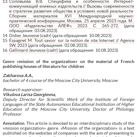
Соловьева В.В. Специфика и особенности Интернет-
коммуникаций книжных издательств // Вызовы современности
и стратегии развития общества в условиях новой реальности:
Сборник материалов XVI Международной научно-
практической конференции, Москва, 25 апреля 2023 года. М.:
ООО «Издательство АЛЕФ», 2023. С. 265-272.
(дата
обращения: 03.08.2023).
Didier Jeunesse (сайт)
(дата обращения: 10.08.2023).
Espagnet M. Tout savoir sur la notion de site Internet // Agence
SW, 2023
(дата обращения: 02.08.2023).
Gallimard Jeunesse (сайт)
(дата обращения: 10.08.2023).
Genre «mission of the organization» on the material of French
publishing houses of literature for children
Zakharova A.A.,
bachelor of 4 course of the Moscow City University, Moscow
Research supervisor:
Vikulova Larisa Georgievna,
Deputy Director for Scientific Work of the Institute of Foreign
Languages of the State Autonomous Educational Institution of Higher
Education of the Moscow City University, Doctor of Philology,
Professor
Annotation
. This article is devoted to an interdisciplinary study of the
«mission organization» genre. «Mission of the organization» is a text
published on the websites of companies with the aim of presenting to