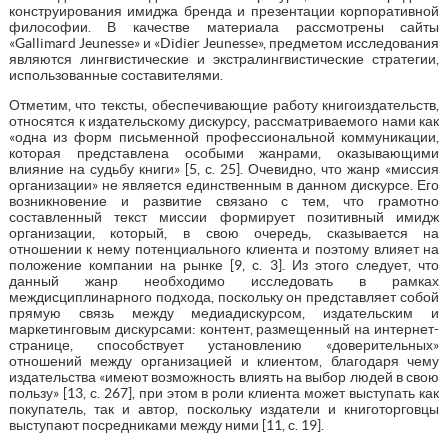
конструирования имиджа бренда и презентации корпоративной
философии. В качестве материала рассмотрены сайты
«Gallimard Jeunesse» и «Didier Jeunesse», предметом исследования
являются лингвистические и экстралингвистические стратегии,
использованные составителями.
Отметим, что тексты, обеспечивающие работу книгоиздательств,
относятся к издательскому дискурсу, рассматриваемого нами как
«одна из форм письменной профессиональной коммуникации,
которая представлена особыми жанрами, оказывающими
влияние на судьбу книги» [5, с. 25]. Очевидно, что жанр «миссия
организации» не является единственным в данном дискурсе. Его
возникновение и развитие связано с тем, что грамотно
составленный текст миссии формирует позитивный имидж
организации, который, в свою очередь, сказывается на
отношении к нему потенциального клиента и поэтому влияет на
положение компании на рынке [9, с. 3]. Из этого следует, что
данный жанр необходимо исследовать в рамках
междисциплинарного подхода, поскольку он представляет собой
прямую связь между медиадискурсом, издательским и
маркетинговым дискурсами: контент, размещенный на интернет-
странице, способствует установлению «доверительных»
отношений между организацией и клиентом, благодаря чему
издательства «имеют возможность влиять на выбор людей в свою
пользу» [13, с. 267], при этом в роли клиента может выступать как
покупатель, так и автор, поскольку издатели и книготорговцы
выступают посредниками между ними [11, с. 19].