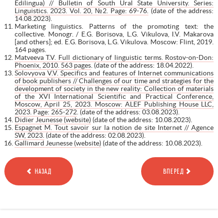
Edilingua) // Bulletin of South Ural State University. Series:
Linguistics. 2023. Vol. 20, №2. Page: 69-76.
(date of the address:
14.08.2023).
Marketing linguistics. Patterns of the promoting text: the
collective. Monogr. / E.G. Borisova, L.G. Vikulova, I.V. Makarova
[and others]; ed. E.G. Borisova, L.G. Vikulova. Moscow: Flint, 2019.
164 pages.
Matveeva T.V. Full dictionary of linguistic terms. Rostov-on-Don:
Phoenix, 2010. 563 pages
. (date of the address: 18.04.2022).
Solovyova V.V. Specifics and features of Internet communications
of book publishers // Challenges of our time and strategies for the
development of society in the new reality: Collection of materials
of the XVI International Scientific and Practical Conference,
Moscow, April 25, 2023. Moscow: ALEF Publishing House LLC,
2023. Page: 265-272
. (date of the address: 03.08.2023).
Didier Jeunesse (website)
(date of the address: 10.08.2023).
Espagnet M. Tout savoir sur la notion de site Internet // Agence
SW, 2023.
(date of the address: 02.08.2023).
Gallimard Jeunesse (website)
(date of the address: 10.08.2023).
НАЗАД
ВПЕРЕД