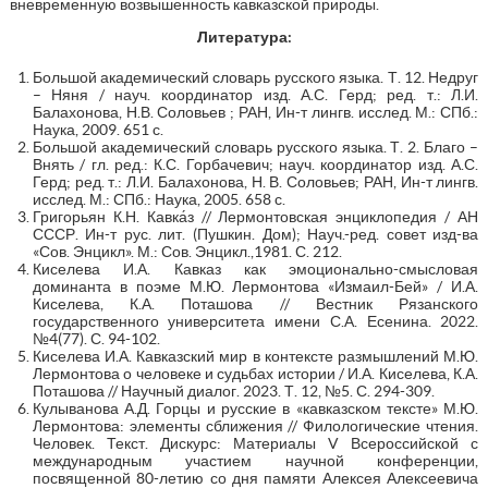
вневременную возвышенность кавказской природы.
Литература:
Большой академический словарь русского языка. Т. 12. Недруг
– Няня / науч. координатор изд. А.С. Герд; ред. т.: Л.И.
Балахонова, Н.В. Соловьев ; РАН, Ин-т лингв. исслед. М.: СПб.:
Наука, 2009. 651 с.
Большой академический словарь русского языка. Т. 2. Благо –
Внять / гл. ред.: К.С. Горбачевич; науч. координатор изд. А.С.
Герд; ред. т.: Л.И. Балахонова, Н. В. Соловьев; РАН, Ин-т лингв.
исслед. М.: СПб.: Наука, 2005. 658 с.
Григорьян К.Н. Кавка́з // Лермонтовская энциклопедия / АН
СССР. Ин-т рус. лит. (Пушкин. Дом); Науч.-ред. совет изд-ва
«Сов. Энцикл». М.: Сов. Энцикл.,1981. С. 212.
Киселева И.А. Кавказ как эмоционально-смысловая
доминанта в поэме М.Ю. Лермонтова «Измаил-Бей» / И.А.
Киселева, К.А. Поташова // Вестник Рязанского
государственного университета имени С.А. Есенина. 2022.
№4(77). С. 94-102.
Киселева И.А. Кавказский мир в контексте размышлений М.Ю.
Лермонтова о человеке и судьбах истории / И.А. Киселева, К.А.
Поташова // Научный диалог. 2023. Т. 12, №5. С. 294-309.
Кулыванова А.Д. Горцы и русские в «кавказском тексте» М.Ю.
Лермонтова: элементы сближения // Филологические чтения.
Человек. Текст. Дискурс: Материалы V Всероссийской с
международным участием научной конференции,
посвященной 80-летию со дня памяти Алексея Алексеевича