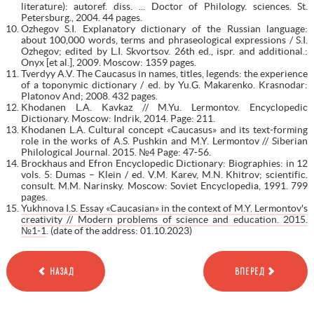
literature): autoref. diss. ... Doctor of Philology. sciences. St.
Petersburg., 2004. 44 pages.
Ozhegov S.I. Explanatory dictionary of the Russian language:
about 100,000 words, terms and phraseological expressions / S.I.
Ozhegov; edited by L.I. Skvortsov. 26th ed., ispr. and additional.:
Onyx [et al.], 2009. Moscow: 1359 pages.
Tverdyy A.V. The Caucasus in names, titles, legends: the experience
of a toponymic dictionary / ed. by Yu.G. Makarenko. Krasnodar:
Platonov And; 2008. 432 pages.
Khodanen L.A. Kavkaz // M.Yu. Lermontov. Encyclopedic
Dictionary. Moscow: Indrik, 2014. Page: 211.
Khodanen L.A. Cultural concept «Caucasus» and its text-forming
role in the works of A.S. Pushkin and M.Y. Lermontov // Siberian
Philological Journal. 2015. №4 Page: 47-56.
Brockhaus and Efron Encyclopedic Dictionary: Biographies: in 12
vols. 5: Dumas – Klein / ed. V.M. Karev, M.N. Khitrov; scientific.
consult. M.M. Narinsky. Moscow: Soviet Encyclopedia, 1991. 799
pages.
Yukhnova I.S. Essay «Caucasian» in the context of M.Y. Lermontov's
creativity // Modern problems of science and education. 2015.
№1-1
. (date of the address: 01.10.2023)
НАЗАД
ВПЕРЕД