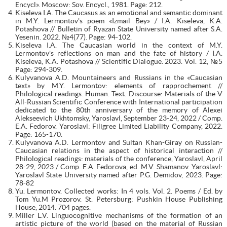
Encycl». Moscow: Sov. Encycl., 1981. Page: 212.
Kiseleva I.A. The Caucasus as an emotional and semantic dominant
in M.Y. Lermontov's poem «Izmail Bey» / I.A. Kiseleva, K.A.
Potashova // Bulletin of Ryazan State University named after S.A.
Yesenin. 2022. №4(77). Page: 94-102.
Kiseleva I.A. The Caucasian world in the context of M.Y.
Lermontov's reflections on man and the fate of history / I.A.
Kiseleva, K.A. Potashova // Scientific Dialogue. 2023. Vol. 12, №5
Page: 294-309.
Kulyvanova A.D. Mountaineers and Russians in the «Caucasian
text» by M.Y. Lermontov: elements of rapprochement //
Philological readings. Human. Text. Discourse: Materials of the V
All-Russian Scientific Conference with International participation
dedicated to the 80th anniversary of the memory of Alexei
Alekseevich Ukhtomsky, Yaroslavl, September 23-24, 2022 / Comp.
E.A. Fedorov. Yaroslavl: Filigree Limited Liability Company, 2022.
Page: 165-170.
Kulyvanova A.D. Lermontov and Sultan Khan-Giray on Russian-
Caucasian relations in the aspect of historical interaction //
Philological readings: materials of the conference, Yaroslavl, April
28-29, 2023 / Comp. E.A. Fedorova, ed. M.V. Shamanov. Yaroslavl:
Yaroslavl State University named after P.G. Demidov, 2023. Page:
78-82
Yu. Lermontov. Collected works: In 4 vols. Vol. 2. Poems / Ed. by
Tom Yu.M Prozorov. St. Petersburg: Pushkin House Publishing
House, 2014. 704 pages.
Miller L.V. Linguocognitive mechanisms of the formation of an
artistic picture of the world (based on the material of Russian