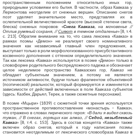
пространственным положением относительно иных гор,
природными условиями его бытия. В частности, образ Кавказа у
Лермонтова неотделим от снежных вершин. Описанию снегов
поэт уделяет значительное место, представляя их в
ослепительной величественной красоте (высокой степени света,
блеска) снежных покровов: «
Снега Кавказа
, на мгновенье //
Отлив румяный сохраня, //
Сияют
в темном отдаленье
» [8, т.4.
с. 213]. Обратим внимание на то, что сама лексема «Кавказ» в
рамках поэмы «Демон» не реализует своего номинативного
значения как независимый главный член предложения, а
выступает только в роли морфологизованного присубстантивного
косвенного дополнения с оттенком определительного значения.
Так как лексема «Кавказ» используется в поэме «Демон» только в
словоформе родительного беспредложного падежа и обозначает
целое неделимое пространство Кавказских гор,
Кавказ
не
обладает субъектным значением, а потому не является
источником активности, будучи только фрагментом объективной
(поэтической) реальности, который формируется и изменяется в
зависимости от действий включенных в поле
Кавказа
субъектов
(здесь: Казбек, Дарьял, Терек, а также сюжетные персонажи).
В поэме «Мцыри» (1839) с сюжетной точки зрения используется
пространственное противопоставление «монастырь – Кавказ»,
что отражено в словах лирического героя: «
В дали я видел сквозь
туман, // В снегах, горящих как алмаз, //
Седой, незыблемый
Кавказ
» [8, т.4. с. 153]. Здесь в состав концепта «Кавказ» также
включен образ снегов, который к году написания поэмы
становится неотделимым от лексического словообраза
Кавказ
в