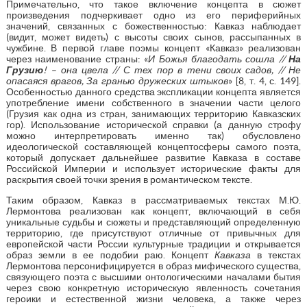
Примечательно, что такое включение концепта в сюжет
произведения подчеркивает одно из его периферийных
значений, связанных с божественностью: Кавказ наблюдает
(видит, может видеть) с высоты своих сынов, рассыпанных в
чужбине. В первой главе поэмы концепт «Кавказ» реализован
через наименование страны: «
И Божья благодать сошла //
На
Грузию
! – она цвела // С тех пор в тени своих садов, // Не
опасаяся врагов, За гранью дружеских штыков
» [8, т. 4, с. 149].
Особенностью данного средства экспликации концепта является
употребление имени собственного в значении части целого
(Грузия как одна из стран, занимающих территорию Кавказских
гор). Использование исторической справки (а данную строфу
можно интерпретировать именно так) обусловлено
идеологической составляющей концептосферы самого поэта,
который допускает дальнейшее развитие Кавказа в составе
Российской Империи и использует исторические факты для
раскрытия своей точки зрения в романтическом тексте.
Таким образом, Кавказ в рассматриваемых текстах М.Ю.
Лермонтова реализован как концепт, включающий в себя
уникальные судьбы и сюжеты и представляющий определенную
территорию, где присутствуют отличные от привычных для
европейской части России культурные традиции и открывается
образ земли в ее подобии раю. Концепт
Кавказа
в текстах
Лермонтова персонифицируется в образ мифического существа,
связующего поэта с высшими онтологическими началами бытия
через свою конкретную историческую явленность сочетания
героики и естественной жизни человека, а также через