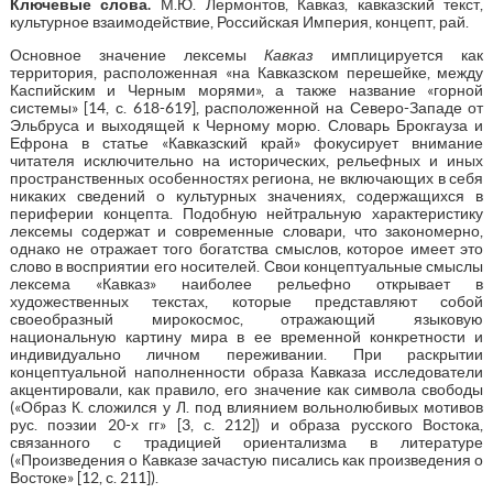
Ключевые слова.
М.Ю. Лермонтов, Кавказ, кавказский текст,
культурное взаимодействие, Российская Империя, концепт, рай.
Основное значение лексемы
Кавказ
имплицируется как
территория, расположенная «на Кавказском перешейке, между
Каспийским и Черным морями», а также название «горной
системы» [14, с. 618-619], расположенной на Северо-Западе от
Эльбруса и выходящей к Черному морю. Словарь Брокгауза и
Ефрона в статье «Кавказский край» фокусирует внимание
читателя исключительно на исторических, рельефных и иных
пространственных особенностях региона, не включающих в себя
никаких сведений о культурных значениях, содержащихся в
периферии концепта. Подобную нейтральную характеристику
лексемы содержат и современные словари, что закономерно,
однако не отражает того богатства смыслов, которое имеет это
слово в восприятии его носителей. Свои концептуальные смыслы
лексема «Кавказ» наиболее рельефно открывает в
художественных текстах, которые представляют собой
своеобразный мирокосмос, отражающий языковую
национальную картину мира в ее временной конкретности и
индивидуально личном переживании. При раскрытии
концептуальной наполненности образа Кавказа исследователи
акцентировали, как правило, его значение как символа свободы
(«Образ К. сложился у Л. под влиянием вольнолюбивых мотивов
рус. поэзии 20-х гг» [3, с. 212]) и образа русского Востока,
связанного с традицией ориентализма в литературе
(«Произведения о Кавказе зачастую писались как произведения о
Востоке» [12, с. 211]).