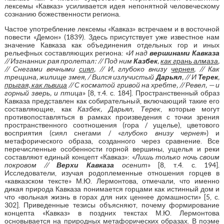
лексемы «Кавказ» усиливается идея непонятной человеческому
сознанию божественности региона.
Частое употребление лексемы «Кавказ» встречаем и в восточной
повести «Демон» (1839). Здесь присутствует уже известное нам
значение Кавказа как объединения отдельных гор и иных
рельефных составляющих региона: «
И над
вершинами Кавказа
// Изгнанник рая пролетал: // Под ним
Казбек
,
как грань алмаза
,
// Снегами вечными
сиял
, // И, глубоко внизу
чернея
, // Как
трещина, жилище змея, / Вился излучистый
Дарьял
, // И
Терек
,
прыгая, как львица
// С косматой гривой на хребте, // Ревел, — и
горный зверь, и птица
» [8, т.4. с. 184]. Пространственный образ
Кавказа представлен как собирательный, включающий такие его
составляющие, как
Казбек, Дарьял, Терек
, которые могут
противопоставляться в рамках произведения с точки зрения
пространственного соотношения (гора / ущелье), цветового
восприятия (сиял снегами / «
глубоко внизу чернея
») и
метафорического образа, созданного через сравнение. Все
перечисленные особенности горной вершины, ущелья и реки
составляют единый концепт «Кавказ»: «
Лишь только ночь своим
покровом //
Верхи Кавказа
осенит
» [8, т.4. с. 194].
Исследователи, изучая родоплеменные отношения горцев в
«кавказском тексте» М.Ю. Лермонтова, отмечали, что именно
дикая природа Кавказа понимается горцами как истинный дом и
что «вольная жизнь в горах для них ценнее домашности» [5, с.
302]. Приведенные тезисы объясняют, почему формирование
концепта «Кавказ» в поздних текстах М.Ю. Лермонтова
основывается на природных метафорических образах. В поэме