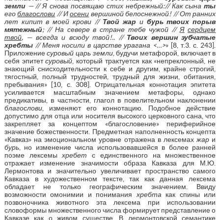
земли
— // Я снова посвящаю стих небрежный:// Как сына
ты
его
благослови
// И
осени
вершиной белоснежной! // От ранних
лет кипит в моей крови //
Твой жар
и
бурь твоих порыв
мятежный
; // На севере в стране тебе чужой //
Я
сердцем
твой
, — всегда и всюду твой!.. //
Твоих вершин зубчатые
хребты
// Меня носили в царстве урагана <…>
» [8, т.3. с. 243].
Приложение
суровый царь земли
, будучи метафорой, включает в
себя эпитет
суровый
, который трактуется как «непреклонный, не
знающий снисходительности к себе и другим, крайне строгий,
тягостный, полный трудностей, трудный для жизни, обитания,
пребывания» [10, с. 308]. Отрицательная коннотация эпитета
усиливается масштабным значением метафоры, однако
предикативы, в частности, глагол в повелительном наклонении
благослови
, изменяют его коннотацию. Подобное действие
допустимо для отца или носителя высокого церковного сана, что
закрепляет за концептом «благословение» периферийное
значение божественности. Предметная наполненность концепта
«Кавказ» на эмоциональном уровне отражена в лексемах
жар
и
бурь
, но изменение числа использовавшейся в более ранней
поэме лексемы
хребет
с единственного на множественное
отражает изменение значимости образа Кавказа для М.Ю.
Лермонтова и значительно увеличивает пространство самого
Кавказа в художественном тексте, так как данная лексема
обладает не только географическим значением. Ввиду
возможности омонимии и понимания
хребта
как спины или
позвоночника животного эта лексема при использовании
словоформы множественного числа формирует представление о
Кавказе как о живом существе. В лермонтовской семантике