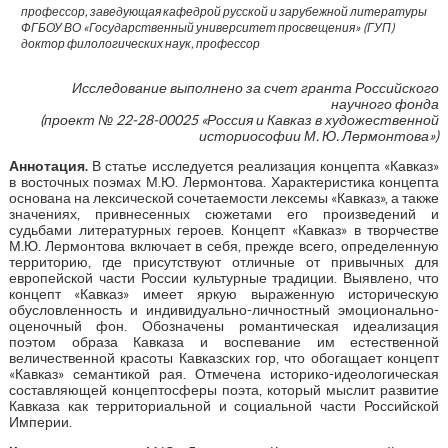
профессор, заведующая кафедрой русской и зарубежной литературы
ФГБОУ ВО «Государственный университет просвещения» (ГУП)
доктор филологических наук, профессор
Исследование выполнено за счет гранта Российского
научного фонда
(проект № 22-28-00025 «Россия и Кавказ в художественной
историософии М. Ю. Лермонтова»)
Аннотация.
В статье исследуется реализация концепта «Кавказ»
в восточных поэмах М.Ю. Лермонтова. Характеристика концепта
основана на лексической сочетаемости лексемы «Кавказ», а также
значениях, привнесенных сюжетами его произведений и
судьбами литературных героев. Концепт «Кавказ» в творчестве
М.Ю. Лермонтова включает в себя, прежде всего, определенную
территорию, где присутствуют отличные от привычных для
европейской части России культурные традиции. Выявлено, что
концепт «Кавказ» имеет яркую выраженную историческую
обусловленность и индивидуально-личностный эмоционально-
оценочный фон. Обозначены романтическая идеализация
поэтом образа Кавказа и воспевание им естественной
величественной красоты Кавказских гор, что обогащает концепт
«Кавказ» семантикой рая. Отмечена историко-идеологическая
составляющей концептосферы поэта, который мыслит развитие
Кавказа как территориальной и социальной части Российской
Империи.