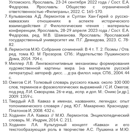
Ухтомского, Ярославль, 23-24 сентября 2022 года / Сост. Е.А.
Федорова. Ярославль: Общество с ограниченной
ответственностью «Филигрань», 2022. С. 165-170.
Кулыванова А.Д. Лермонтов и Султан Хан-Гирей о русско-
кавказских отношениях в аспекте исторического
взаимодействия // Филологические чтения : материалы
конференции, Ярославль, 28-29 апреля 2023 года / Сост. Е.А.
Федорова, ред. М.В. Шаманова. Ярославль: Ярославский
государственный университет им. П.Г. Демидова, 2023. С. 78-
82.
Лермонтов М.Ю. Собрание сочинений: В 4 т. Т. 2. Поэмы / Отв.
ред. тома Ю. М Прозоров. СПб.: Издательство Пушкинского
Дома, 2014. 704 с.
Миллер Л.В. Лингвокогнитивные механизмы формирования
художественной картины мира (на материале русской
литературы): автореф. дисс. … д-ра филол. наук. СПб., 2004. 44
с.
Ожегов С.И. Толковый словарь русского языка: около 100 000
слов, терминов и фразеологических выражений / С.И. Ожегов;
под ред. Л.И. Скворцова. 26-е изд., испр. и доп. М.: Оникс [и др.],
2009. 1359 c.
Твердый А.В. Кавказ в именах, названиях, легендах: опыт
топонимического словаря / ред. Ю.Г. Макаренко. Краснодар:
Платонов И, 2008. 432 с.
Ходанен Л.А. Кавказ // М.Ю. Лермонтов. Энциклопедический
словарь. М.: Индрик, 2014. С. 211.
Ходанен Л.А. Культурный концепт «Кавказ» и его
текстообразующая роль в творчестве А.С. Пушкина и М.Ю.