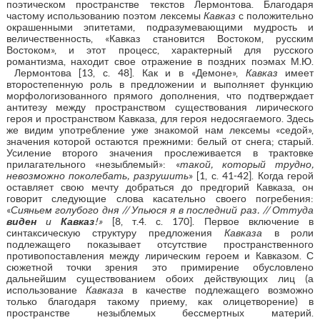
поэтическом пространстве текстов Лермонтова. Благодаря
частому использованию поэтом лексемы
Кавказ
с положительно
окрашенными эпитетами, подразумевающими мудрость и
величественность, «Кавказ становится Востоком, русским
Востоком», и этот процесс, характерный для русского
романтизма, находит свое отражение в поздних поэмах М.Ю.
Лермонтова [13, с. 48]. Как и в «Демоне»,
Кавказ
имеет
второстепенную роль в предложении и выполняет функцию
морфологизованного прямого дополнения, что подтверждает
антитезу между пространством существования лирического
героя и пространством Кавказа, для героя недосягаемого. Здесь
же видим употребление уже знакомой нам лексемы «седой»,
значения которой остаются прежними: белый от снега; старый.
Усиление второго значения прослеживается в трактовке
прилагательного «незыблемый»: «
такой, который трудно,
невозможно поколебать, разрушить
» [1, с. 41-42]. Когда герой
оставляет свою мечту добраться до предгорий Кавказа, он
говорит следующие слова касательно своего погребения:
«
Сияньем голубого дня // Упьюся я в последний раз. // Оттуда
виден
и
Кавказ
!»
[8, т.4. с. 170]. Первое включение в
синтаксическую структуру предложения
Кавказа
в роли
подлежащего показывает отсутствие пространственного
противопоставления между лирическим героем и Кавказом. С
сюжетной точки зрения это примирение обусловлено
дальнейшим существованием обоих действующих лиц (а
использование
Кавказа
в качестве подлежащего возможно
только благодаря такому приему, как олицетворение) в
пространстве незыблемых бессмертных материй.