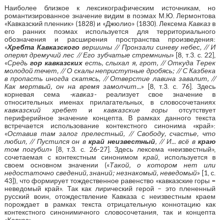
Наиболее близкое к лексикографическим источникам, но
романтизированное значение видим в поэмах М.Ю. Лермонтова
«Кавказский пленник» (1828) и «Джюлио» (1830). Лексема
Кавказ
в
его ранних поэмах используется для территориального
обозначения и расширения пространства произведения:
«
Хребта Кавказского
вершины // Пронзали синеву небес, // И
оперял дремучий лес // Его зубчатые стремнины
» [8, т.3. с. 22],
«
Средь
гор кавказских
есть, слыхал я, грот, // Откуда Терек
молодой течет, // О скалы неприступные дробясь; // С Казбека
в пропасть иногда скатясь, // Отверстие лавина завалит, //
Как мертвый, он на время замолчит...
» [8, т.3. с. 76]. Здесь
корневая сема
-кавказ-
реализует свое значение в
относительных именах прилагательных, в словосочетаниях
кавказский хребет
и
кавказские горы
отсутствует
периферийное значение концепта. В рамках данного текста
встречается использование контекстного синонима «край»:
«
Оставив там залог прелестный, // Свободу, счастье, что
любил, // Пустился он в
край неизвестный
, // И... всё в
краю
том погубил
» [8, т.3. с. 26-27]. Здесь лексема «неизвестный»,
сочетаемая с контекстным синонимом
край
, используется в
своем основном значении («
Такой, о котором нет или
недостаточно сведений, знаний; незнакомый, неведомый
» [1, с.
43]), что формирует тождественное равенство «кавказские горы =
неведомый край». Так как лирический герой – это плененный
русский воин, отождествление Кавказа с неизвестным краем
порождает в рамках текста отрицательную коннотацию как
контекстного синонимичного словосочетания, так и концепта
«Кавказ».