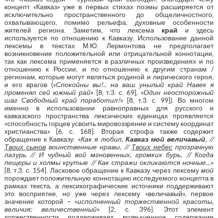
концепт «Кавказ» уже в первых стихах поэмы расширяется от
исключительно пространственного до общеличностного,
охватывающего, помимо рельефа, духовные особенности
жителей региона. Заметим, что лексема
край
и здесь
используется по отношению к Кавказу. Использование данной
лексемы в текстах М.Ю. Лермонтова не предполагает
возникновение положительной или отрицательной коннотации,
так как лексема применяется в различных произведениях и по
отношению к России, и по отношению к другим странам /
регионам, которые могут являться родиной и лирического героя,
и его врагов («
Спокойны вы!.. на ваш унылый край Навек я
променял сей южный рай
» [8, т.3. с. 69], «
Один неосторожный
шаг Свободный край поработил!
» [8, т.3. с. 99]). Во многом
именно в использовании равноправных для русского и
кавказского пространства лексических единицах проявляется
«способность горцев усвоить мировоззрение и систему координат
христианства» [6, с. 168]. Вторая строфа также содержит
обращение к Кавказу: «
Как я любил,
Кавказ мой величавый
, //
Твоих сынов
воинственные нравы, //
Твоих небес
прозрачную
лазурь // И чудный вой мгновенных, громких бурь, // Когда
пещеры и холмы крутые // Как стражи окликаются ночные…
»
[8, т.3. с. 154]. Ласковое обращение к Кавказу через лексему
мой
порождает положительную коннотацию исследуемого концепта в
рамках текста, а лексикографические источники поддерживают
это восприятие, но уже через лексему «величавый», первое
значение которой – «
исполненный торжественной красоты,
величия; величественный
» [2, с. 396]. Этот элемент
торжественности поддерживает возвышенное содержание