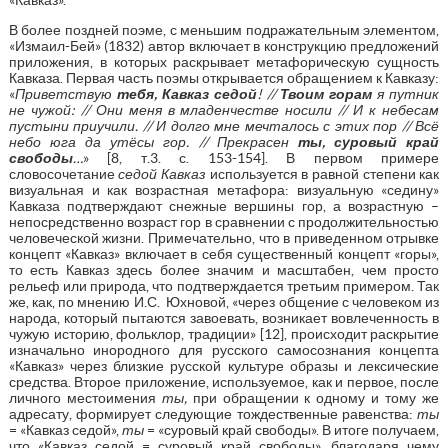
В более поздней поэме, с меньшим подражательным элементом,
«Измаил-Бей» (1832) автор включает в конструкцию предложений
приложения, в которых раскрывает метафорическую сущность
Кавказа. Первая часть поэмы открывается обращением к Кавказу:
«
Приветствую
тебя, Кавказ седой
! //
Твоим горам
я путник
не чужой: // Они меня в младенчестве носили // И к небесам
пустыни приучили. // И долго мне мечталось с этих пор // Всё
небо юга да утёсы гор. // Прекрасен
ты, суровый край
свободы
…
» [8, т.3. с. 153-154]. В первом примере
словосочетание
седой Кавказ
используется в равной степени как
визуальная и как возрастная метафора: визуальную «седину»
Кавказа подтверждают снежные вершины гор, а возрастную –
непосредственно возраст гор в сравнении с продолжительностью
человеческой жизни. Примечательно, что в приведенном отрывке
концепт «Кавказ» включает в себя существенный концепт «горы»,
то есть Кавказ здесь более значим и масштабен, чем просто
рельеф или природа, что подтверждается третьим примером. Так
же, как, по мнению И.С. Юхновой, «через общение с человеком из
народа, который пытаются завоевать, возникает вовлеченность в
чужую историю, фольклор, традиции» [12], происходит раскрытие
изначально инородного для русского самосознания концепта
«Кавказ» через близкие русской культуре образы и лексические
средства. Второе приложение, используемое, как и первое, после
личного местоимения
ты,
при обращении к одному и тому же
адресату, формирует следующие тождественные равенства:
ты
= «Кавказ седой»,
ты
= «суровый край свободы». В итоге получаем,
что «Кавказ седой = суровый край свободы», благодаря чему