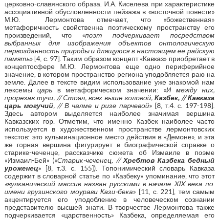
церковно-славянского образа. И.А. Киселева при характеристике
ассоциативной обусловленности пейзажа в «восточной повести»
М.Ю. Лермонтова отмечает, что «божественная»
метафоричность свойственна поэтическому пространству его
произведений, что «
поэт подчеркивает посредством
выбранных для изображения объектов онтологическую
первозданность природы и длящуюся в настоящем ее райскую
память
» [4, с. 97]. Таким образом концепт «Кавказ» приобретает в
концептосфере М.Ю. Лермонтова еще одно периферийное
значение, в котором пространство региона уподобляется раю на
земле. Далее в тексте видим использование уже знакомой нам
лексемы
царь
в метафорическом значении: «
И между них,
прорезав тучи, // Стоял, всех выше головой,
Казбек, // Кавказа
царь могучий
, // В чалме и ризе парчевой
» [8, т.4. с. 197-198].
Здесь автором выделяется наиболее значимая вершина
Кавказских гор. Отметим, что именно Казбек наиболее часто
используется в художественном пространстве лермонтовских
текстов: это кульминационное место действия в «Демоне», и эта
же горная вершина фигурирует в биографической справке о
старике-чеченце, рассказчике сюжета об Измаиле в поэме
«Измаил-Бей» («
Старик-чеченец, //
Хребтов Казбека бедный
уроженец
» [8, т.3. с. 155]). Топонимический словарь Кавказа
содержит в словарной статье по «Казбеку» упоминание, что этот
«вулканический массив назван русскими в начале XIX века по
имени грузинского моурави Кази-бека
» [11, с. 221], тем самым
акцентируется его уподобление в человеческом сознании
представителю высшей знати. В творчестве Лермонтова также
подчеркивается «царственность» Казбека, определяемая его