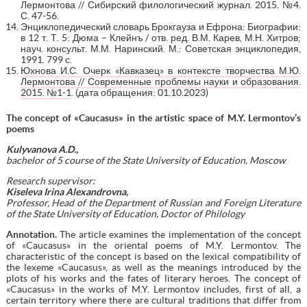
Лермонтова // Сибирский филологический журнал. 2015. №4.
С. 47-56.
Энциклопедический словарь Брокгауза и Ефрона: Биографии:
в 12 т. Т. 5: Дюма – Клейнъ / отв. ред. В.М. Карев, М.Н. Хитров;
науч. консульт. М.М. Наринский. М.: Советская энциклопедия,
1991. 799 с.
Юхнова И.С. Очерк «Кавказец» в контексте творчества М.Ю.
Лермонтова // Современные проблемы науки и образования.
2015. №1-1
. (дата обращения: 01.10.2023)
The concept of «Caucasus» in the artistic space of M.Y. Lermontov’s
poems
Kulyvanova A.D.,
bachelor of 5 course of the State University of Education, Moscow
Research supervisor:
Kiseleva Irina Alexandrovna,
Professor, Head of the Department of Russian and Foreign Literature
of the State University of Education, Doctor of Philology
Annotation.
The article examines the implementation of the concept
of «Caucasus» in the oriental poems of M.Y. Lermontov. The
characteristic of the concept is based on the lexical compatibility of
the lexeme «Caucasus», as well as the meanings introduced by the
plots of his works and the fates of literary heroes. The concept of
«Caucasus» in the works of M.Y. Lermontov includes, first of all, a
certain territory where there are cultural traditions that differ from