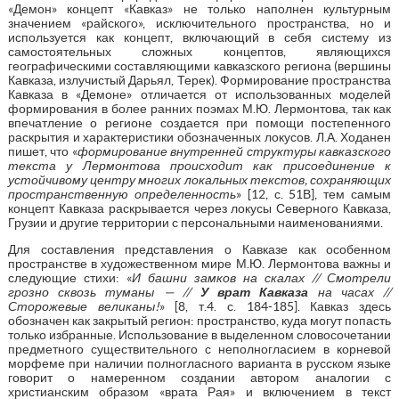
«Демон» концепт «Кавказ» не только наполнен культурным
значением «райского», исключительного пространства, но и
используется как концепт, включающий в себя систему из
самостоятельных сложных концептов, являющихся
географическими составляющими кавказского региона (вершины
Кавказа, излучистый Дарьял, Терек). Формирование пространства
Кавказа в «Демоне» отличается от использованных моделей
формирования в более ранних поэмах М.Ю. Лермонтова, так как
впечатление о регионе создается при помощи постепенного
раскрытия и характеристики обозначенных локусов. Л.А. Ходанен
пишет, что «
формирование внутренней структуры кавказского
текста у Лермонтова происходит как присоединение к
устойчивому центру многих локальных текстов, сохраняющих
пространственную определенность
» [12, с. 51В], тем самым
концепт Кавказа раскрывается через локусы Северного Кавказа,
Грузии и другие территории с персональными наименованиями.
Для составления представления о Кавказе как особенном
пространстве в художественном мире М.Ю. Лермонтова важны и
следующие стихи: «
И башни замков на скалах // Смотрели
грозно сквозь туманы — //
У врат Кавказа
на часах //
Сторожевые великаны!
» [8, т.4. с. 184-185]. Кавказ здесь
обозначен как закрытый регион: пространство, куда могут попасть
только избранные. Использование в выделенном словосочетании
предметного существительного с неполногласием в корневой
морфеме при наличии полногласного варианта в русском языке
говорит о намеренном создании автором аналогии с
христианским образом «врата Рая» и включением в текст