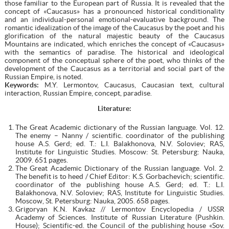
those familiar to the European part of Russia. It is revealed that the
concept of «Caucasus» has a pronounced historical conditionality
and an individual-personal emotional-evaluative background. The
romantic idealization of the image of the Caucasus by the poet and his
glorification of the natural majestic beauty of the Caucasus
Mountains are indicated, which enriches the concept of «Caucasus»
with the semantics of paradise. The historical and ideological
component of the conceptual sphere of the poet, who thinks of the
development of the Caucasus as a territorial and social part of the
Russian Empire, is noted.
Keywords:
M.Y. Lermontov, Caucasus, Caucasian text, cultural
interaction, Russian Empire, concept, paradise.
Literature:
The Great Academic dictionary of the Russian language. Vol. 12.
The enemy – Nanny / scientific. coordinator of the publishing
house A.S. Gerd; ed. T.: L.I. Balakhonova, N.V. Soloviev; RAS,
Institute for Linguistic Studies. Moscow: St. Petersburg: Nauka,
2009. 651 pages.
The Great Academic Dictionary of the Russian language. Vol. 2.
The benefit is to heed / Chief Editor: K.S. Gorbachevich; scientific.
coordinator of the publishing house A.S. Gerd; ed. T.: L.I.
Balakhonova, N.V. Soloviev; RAS, Institute for Linguistic Studies.
Moscow, St. Petersburg: Nauka, 2005. 658 pages.
Grigoryan K.N. Kavkaz // Lermontov Encyclopedia / USSR
Academy of Sciences. Institute of Russian Literature (Pushkin.
House); Scientific-ed. the Council of the publishing house «Sov.