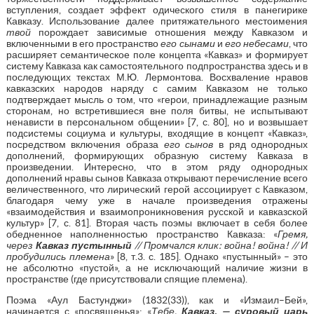
вступления, создает эффект одического стиля в панегирике
Кавказу. Использование далее притяжательного местоимения
твой
порождает зависимые отношения между Кавказом и
включенными в его пространство
его сынами
и
его небесами
, что
расширяет семантическое поле концепта «Кавказ» и формирует
систему Кавказа как самостоятельного подпространства здесь и в
последующих текстах М.Ю. Лермонтова. Восхваление нравов
кавказских народов наряду с самим Кавказом не только
подтверждает мысль о том, что «герои, принадлежащие разным
сторонам, но встретившиеся вне поля битвы, не испытывают
ненависти в персональном общении» [7, с. 80], но и возвышает
подсистемы социума и культуры, входящие в концепт «Кавказ»,
посредством включения образа
его сынов
в ряд однородных
дополнений, формирующих образную систему Кавказа в
произведении. Интересно, что в этом ряду однородных
дополнений нравы сынов Кавказа открывают перечисление всего
величественного, что лирический герой ассоциирует с Кавказом,
благодаря чему уже в начале произведения отражены
«взаимодействия и взаимопроникновения русской и кавказской
культур» [7, с. 81]. Вторая часть поэмы включает в себя более
обедненное наполненностью пространство Кавказа: «
Гремя,
через
Кавказ пустынный
// Промчался клик: война! война! // И
пробудились племена
» [8, т.3. с. 185]. Однако «пустынный» – это
не абсолютно «пустой», а не исключающий наличие жизни в
пространстве (где присутствовали спящие племена).
Поэма «Аул Бастунджи» (1832(33)), как и «Измаил–Бей»,
начинается с «посвященья»: «
Тебе,
Кавказ, — суровый царь