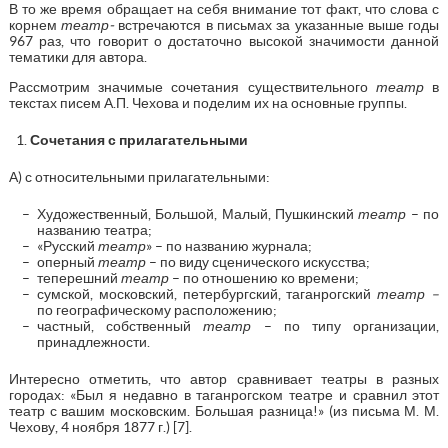
В то же время обращает на себя внимание тот факт, что слова с
корнем
театр-
встречаются в письмах за указанные выше годы
967 раз, что говорит о достаточно высокой значимости данной
тематики для автора.
Рассмотрим значимые сочетания существительного
театр
в
текстах писем А.П. Чехова и поделим их на основные группы.
Сочетания с прилагательными
А) с относительными прилагательными:
Художественный, Большой, Малый, Пушкинский
театр
– по
названию театра;
«Русский
театр
» – по названию журнала;
оперный
театр
– по виду сценического искусства;
теперешний
театр
– по отношению ко времени;
сумской, московский, петербургский, таганрогский
театр –
по географическому расположению;
частный, собственный
театр
– по типу организации,
принадлежности.
Интересно отметить, что автор сравнивает театры в разных
городах: «Был я недавно в таганрогском театре и сравнил этот
театр с вашим московским. Большая разница!» (из письма М. М.
Чехову, 4 ноября 1877 г.) [7].