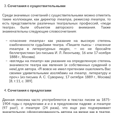
Сочетания с существительными
Среди значимых сочетаний с существительными можно отметить
такие коллокации, как директор
театра,
режиссер
театра
, то
есть представители различных театральных профессий, «люди
театра», были объектом авторского внимания. Также
знаменательны следующие словосочетания:
«спасение
театра»
как указание на высокую степень
озабоченности судьбами театра. «Пишите пьесы -
спасение
театра
в литературных людях, — но не бросайте
беллетристики» (из письма И. Л. Леонтьеву, 16 или 17 ноября
1888 г., Москва).
«взгляды на
театр
» как указание на определенную степень
значимости театра как явления (и собственных суждений о
нем) для автора. «Я вовсе не имел претензии ошеломить Вас
своими удивительными
взглядами на театр
, литературу и
проч.» (из письма А. С. Суворину, 17 октября 1889 г., Москва)
[8, т.11, с. 389].
Сочетания с предлогами
Данная лексема часто употребляется в текстах писем за 1875-
1904 годы с предлогами
в
и
о
в предложном падеже:
в театре
(97 раз!),
о театре
(24 раза)
,
что еще раз подчеркивает
значительную сфокусированность автора на жизни как в театре,