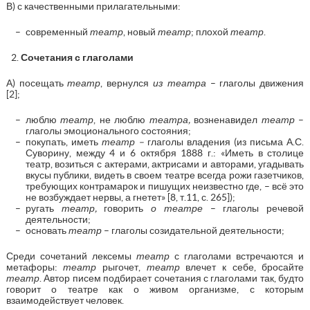
В) с качественными прилагательными:
современный
театр
, новый
театр
; плохой
театр
.
Сочетания с глаголами
А) посещать
театр
, вернулся
из театра
– глаголы движения
[2];
люблю
театр
, не люблю
театра,
возненавидел
театр
–
глаголы эмоционального состояния;
покупать, иметь
театр –
глаголы владения (из письма А.С.
Суворину, между 4 и 6 октября 1888 г.: «Иметь в столице
театр, возиться с актерами, актрисами и авторами, угадывать
вкусы публики, видеть в своем театре всегда рожи газетчиков,
требующих контрамарок и пишущих неизвестно где, – всё это
не возбуждает нервы, а гнетет» [8, т.11, с. 265]);
ругать
театр,
говорить
о театре
– глаголы речевой
деятельности;
основать
театр
– глаголы созидательной деятельности;
Среди сочетаний лексемы
театр
с глаголами встречаются и
метафоры:
театр
рыгочет,
театр
влечет к себе, бросайте
театр
. Автор писем подбирает сочетания с глаголами так, будто
говорит о театре как о живом организме, с которым
взаимодействует человек.