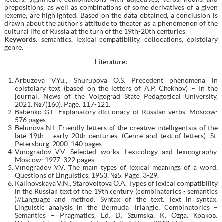
prepositions, as well as combinations of some derivatives of a given
lexeme, are highlighted. Based on the data obtained, a conclusion is
drawn about the author’s attitude to theater as a phenomenon of the
cultural life of Russia at the turn of the 19th-20th centuries.
Keywords
: semantics, lexical compatibility, collocations, epistolary
genre.
Literature
:
Arbuzova V.Yu., Shurupova O.S. Precedent phenomena in
epistolary text (based on the letters of A.P. Chekhov) – In the
journal: News of the Volgograd State Pedagogical University,
2021. №7(160). Page: 117-121.
Babenko G.L. Explanatory dictionary of Russian verbs. Moscow:
576 pages.
Belunova N.I. Friendly letters of the creative intelligentsia of the
late 19th – early 20th centuries. (Genre and text of letters). St.
Petersburg, 2000. 140 pages.
Vinogradov V.V. Selected works. Lexicology and lexicography.
Moscow: 1977. 322 pages.
Vinogradov V.V. The main types of lexical meanings of a word.
Questions of Linguistics, 1953. №5. Page: 3-29.
Kalinovskaya V.N., Starovoitova O.A. Types of lexical compatibility
in the Russian text of the 19th century (combinatorics - semantics
)//Language and method: Syntax of the text. Text in syntax.
Linguistic analysis in the Bermuda Triangle: Combinatorics –
Semantics – Pragmatics. Ed. D. Szumska, K. Ozga. Краков: