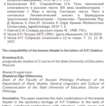
Калиновская В.Н., Старовойтова О.А. Типы лексической
сочетаемости в русском тексте XIX века (комбинаторика –
семантика) // Язык и метод: Синтаксис текста. Текст в
синтаксисе. Лингвистический анализ в Бермудском
треугольнике: Комбинаторика – Семантика – Прагматика. Ред.
Д. Шумска, К. Озга (D. Szumska, K. Ozga). Краков: Wydawnictwo
Uniwersytetu Jagiellońskiego, 2019. Т. 6.
Ожегов С.И. Словарь русского языка. М.: 1988. 750 с.
Чехов А.П. Письма 1875-1904 г
. (дата обращения: 01.10.2023).
Чехов А.П. Собрание сочинений в 12-ти томах. Т. 11, 12. М.:
1957.
The compatibility of the lexeme
theater
in the letters of A.P. Chekhov
Ermolova K.A.,
postgraduate student of 2 course of the State University of Education,
Moscow
Research supervisor:
Shatalova Olga Viktorovna,
Dean of the Faculty of Russian Philology, Professor of the
Department of Slavic Studies, General Linguistics and Culture of
Communication of the State University of Education, Doctor of
Philology
Annotation.
The paper examines the main combinations of the lexeme
theater
in the epistolary heritage of A.P. Chekhov. In the texts of
letters, significant combinations with adjectives, verbs, nouns and