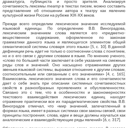
драматурга, публициста и просто зрителя. Анализируя
сочетаемость лексемы
театр
в текстах писем, можно составить
представление об отношении автора к театру как явлению
культурной жизни России на рубеже XIX-XX веков.
Прежде всего определим лексическое значение исследуемой
языковой единицы. По определению В.В. Виноградова,
лексическим значением слова является его «предметно-
вещественное содержание, оформленное по законам
грамматики данного языка и являющегося элементом общей
семантической системы словаря этого языка» [5, с. 10]. В данной
дефиниции речь идет не только о соотнесении слова с понятием,
но и о его связи с другими словами в языке. По мнению ученого,
«слово по большей части заключает в себе указания на смежные
ряды слов и значений. Оно насыщено отражениями других
звеньев языковой системы, выражая отношение к другим словам,
соотносительным или связанным с его значениями» [4, с. 165].
Взаимосвязь лексического значения слова и его сочетаемости
дает о себе знать при описании системных сочетаемостных
свойств в разнообразных проявлениях и обусловленностях.
Связано это с тем, что в особенностях и закономерностях
текстового взаимодействия лексических единиц находят
отражение практически все их парадигматические свойства. В.В.
Виноградов отмечал, что «мир значений, запечатленный в
формах языка, имеет в разных системах свои законы связей, свои
принципы построения; слова, идеи и вещи должны изучаться как
аналогические и взаимодействующие ряды явлений» [6, с. 317].