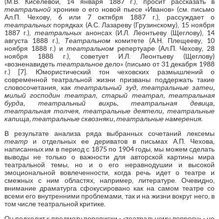
(М.В. Киселевой, 14 января 1887 г.), просит рассказать в
театральной
хронике о его новой пьесе «Иванов» (см. письмо
Ал.П. Чехову, 6 или 7 октября 1887 г.), рассуждает о
театральных
порядках (А.С. Лазареву (Грузинскому), 15 ноября
1887 г.),
театральных
анонсах (И.Л. Леонтьеву (Щеглову), 14
августа 1888 г.),
Театральном
комитете (А.Н. Плещееву, 10
ноября 1888 г.) и
театральном
репертуаре (Ал.П. Чехову, 28
ноября 1888 г.), советует И.Л. Леонтьеву (Щеглову)
«возненавидеть
театральное
дело» (письмо от 31 декабря 1988
г.) [7]. Юмористический тон чеховских размышлений о
современной театральной жизни призваны поддержать такие
словосочетания, как
театральный зуд, театральные затеи,
милый господин театрал, старый театрал, театральная
бурда, театральный вихрь, театральная девица,
театральная толчея, театральные деятели, театральные
капища, театральные сквозняки, театральные намерения.
В результате анализа ряда выбранных сочетаний лексемы
театр
и отдельных ее дериватов в письмах А.П. Чехова,
написанных им в период с 1875 по 1904 годы, мы можем сделать
выводы не только о важности для авторской картины мира
театральной темы, но и о его неравнодушии и высокой
эмоциональной вовлеченности, когда речь идет о театре и
смежных с ним областях, например, литературе. Очевидно,
внимание драматурга сфокусировано как на самом театре со
всеми его внутренними проблемами, так и на жизни вокруг него, в
том числе театральной критике.
Он подходит к предмету переписки - «театральному вопросу» - не