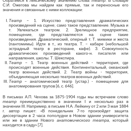
Обратимся к лексическому значению слова
театр
. В словаре
С.И. Ожегова мы найдем как прямые, так и переносные его
значения и связанные с ними коллокации:
Театр
– 1. Искусство представления драматических
произведений на сцене; само такое представление. Музыка и
т. Увлекаться театром. 2. Зрелищное предприятие,
помещение, где представляются на сцене такие
произведения. Драматический, оперный т. Т. мимики и жеста
(пантомимы). Идти в т., из театра. Т. – кабаре (небольшой
эстрадный театр в ресторане, кафе). 3. Совокупность
драматических произведений какого-н. писателя или
направления, школы. Т. Шекспира.
Театр
– 1. Театр военных действий - территория, где
происходят военные действия. Континентальный, океанский
театр военных действий. 2. Театр войны - территория,
объединяющая несколько театров военных действий.
Театр
– анатомический театр (устар.) - помещение для
анатомирования трупов [6, с. 646].
В письмах А.П. Чехова за 1875-1904 годы мы встречаем слово
театр
преимущественно в значении I и несколько раз в
значении III. Например, в письме Н.А. Лейкину от 2 или 3 мая 1884
г. автор пишет: «В понедельник 7-го произойдет защита
диссертации в 2 часа пополудни в Новом здании университета
или же в здании Нового
анатомического театра
, который
находится в саду» [7].