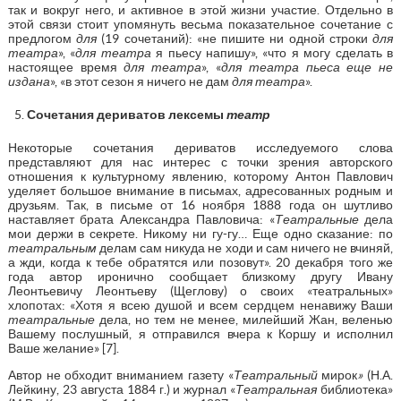
так и вокруг него, и активное в этой жизни участие. Отдельно в
этой связи стоит упомянуть весьма показательное сочетание с
предлогом
для
(19 сочетаний): «не пишите ни одной строки
для
театра
», «
для театра
я пьесу напишу», «что я могу сделать в
настоящее время
для театра
», «
для театра пьеса еще не
издана
», «в этот сезон я ничего не дам
для театра
».
Сочетания дериватов лексемы
театр
Некоторые сочетания дериватов исследуемого слова
представляют для нас интерес с точки зрения авторского
отношения к культурному явлению, которому Антон Павлович
уделяет большое внимание в письмах, адресованных родным и
друзьям. Так, в письме от 16 ноября 1888 года он шутливо
наставляет брата Александра Павловича: «
Театральные
дела
мои держи в секрете. Никому ни гу-гу… Еще одно сказание: по
театральным
делам сам никуда не ходи и сам ничего не вчиняй,
а жди, когда к тебе обратятся или позовут». 20 декабря того же
года автор иронично сообщает близкому другу Ивану
Леонтьевичу Леонтьеву (Щеглову) о своих «театральных»
хлопотах: «Хотя я всею душой и всем сердцем ненавижу Ваши
театральные
дела, но тем не менее, милейший Жан, веленью
Вашему послушный, я отправился вчера к Коршу и исполнил
Ваше желание» [7].
Автор не обходит вниманием газету «
Театральный
мирок
»
(Н.А.
Лейкину, 23 августа 1884 г.) и журнал «
Театральная
библиотека»