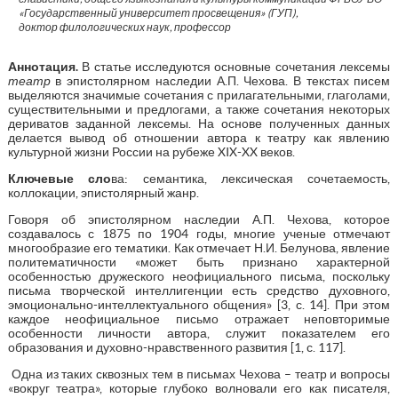
«Государственный университет просвещения» (ГУП),
доктор филологических наук, профессор
Аннотация
.
В статье исследуются основные сочетания лексемы
театр
в эпистолярном наследии А.П. Чехова. В текстах писем
выделяются значимые сочетания с прилагательными, глаголами,
существительными и предлогами, а также сочетания некоторых
дериватов заданной лексемы. На основе полученных данных
делается вывод об отношении автора к театру как явлению
культурной жизни России на рубеже XIX-XX веков.
Ключевые сло
ва: семантика, лексическая сочетаемость,
коллокации, эпистолярный жанр.
Говоря об эпистолярном наследии А.П. Чехова, которое
создавалось с 1875 по 1904 годы, многие ученые отмечают
многообразие его тематики. Как отмечает Н.И. Белунова, явление
политематичности «может быть признано характерной
особенностью дружеского неофициального письма, поскольку
письма творческой интеллигенции есть средство духовного,
эмоционально-интеллектуального общения» [3, с. 14]. При этом
каждое неофициальное письмо отражает неповторимые
особенности личности автора, служит показателем его
образования и духовно-нравственного развития [1, с. 117].
Одна из таких сквозных тем в письмах Чехова – театр и вопросы
«вокруг театра», которые глубоко волновали его как писателя,