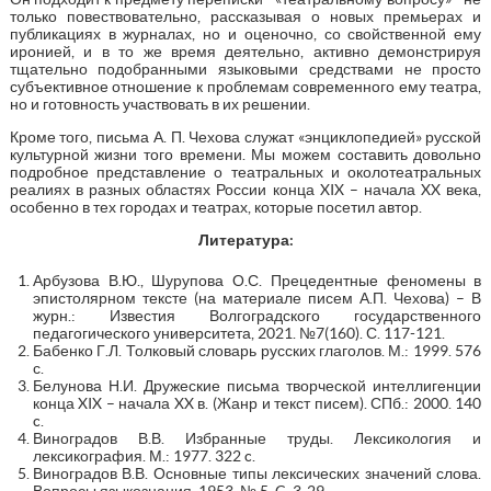
только повествовательно, рассказывая о новых премьерах и
публикациях в журналах, но и оценочно, со свойственной ему
иронией, и в то же время деятельно, активно демонстрируя
тщательно подобранными языковыми средствами не просто
субъективное отношение к проблемам современного ему театра,
но и готовность участвовать в их решении.
Кроме того, письма А. П. Чехова служат «энциклопедией» русской
культурной жизни того времени. Мы можем составить довольно
подробное представление о театральных и околотеатральных
реалиях в разных областях России конца XIX – начала XX века,
особенно в тех городах и театрах, которые посетил автор.
Литература:
Арбузова В.Ю., Шурупова О.С. Прецедентные феномены в
эпистолярном тексте (на материале писем А.П. Чехова) – В
журн.: Известия Волгоградского государственного
педагогического университета, 2021. №7(160). С. 117-121.
Бабенко Г.Л. Толковый словарь русских глаголов. М.: 1999. 576
с.
Белунова Н.И. Дружеские письма творческой интеллигенции
конца XIX – начала XX в. (Жанр и текст писем). СПб.: 2000. 140
c.
Виноградов В.В. Избранные труды. Лексикология и
лексикография. М.: 1977. 322 c.
Виноградов В.В. Основные типы лексических значений слова.
Вопросы языкознания, 1953. № 5. C. 3-29.