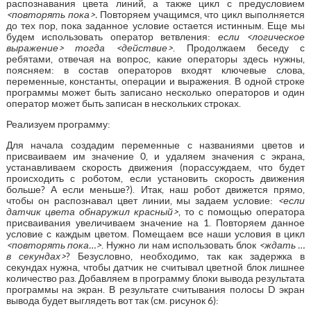
распознавания цвета линий, а также цикл с предусловием
<повторять пока>.
Повторяем учащимся, что цикл выполняется
до тех пор, пока заданное условие остается истинным. Еще мы
будем использовать оператор ветвления:
если <логическое
выражение> тогда <действие>
. Продолжаем беседу с
ребятами, отвечая на вопрос, какие операторы здесь нужны,
поясняем: в состав операторов входят ключевые слова,
переменные, константы, операции и выражения. В одной строке
программы может быть записано несколько операторов и один
оператор может быть записан в нескольких строках.
Реализуем программу:
Для начала создадим переменные с названиями цветов и
присваиваем им значение 0, и удаляем значения с экрана,
устанавливаем скорость движения (порассуждаем, что будет
происходить с роботом, если установить скорость движения
больше? А если меньше?). Итак, наш робот движется прямо,
чтобы он распознавал цвет линии, мы задаем условие:
<если
датчик цвета обнаружил красный>
, то с помощью оператора
присваивания увеличиваем значение на 1. Повторяем данное
условие с каждым цветом. Помещаем все наши условия в цикл
<повторять пока…>
. Нужно ли нам использовать блок
<ждать …
в секундах>
? Безусловно, необходимо, так как задержка в
секундах нужна, чтобы датчик не считывал цветной блок лишнее
количество раз. Добавляем в программу блоки вывода результата
программы на экран. В результате считывания полосы D экран
вывода будет выглядеть вот так (см. рисунок 6):