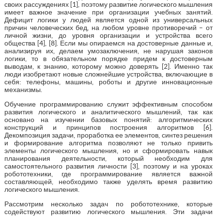
своих рассуждениях [1], поэтому развитие логического мышления
имеет важное значение при организации учебных занятий.
Дефицит логики у людей является одной из универсальных
причин человеческих бед, на любом уровне противоречий – от
личной жизни, до уровня организации и устройства всего
общества [4], [8]. Если мы опираемся на достоверные данные и,
анализируя их, делаем умозаключения, не нарушая законов
логики, то в обязательном порядке придем к достоверным
выводам, к знанию, которому можно доверять [2]. Именно так
люди изобретают новые сложнейшие устройства, включающие в
себя: телефоны, машины, роботы и другие инновационные
механизмы.
Обучение программированию служит эффективным способом
развития логического и аналитического мышлений, так как
основано на изучении базовых понятий: алгоритмических
конструкций и принципов построения алгоритмов [6].
Декомпозиция задачи, проработка ее элементов, синтез решения
и формирование алгоритма позволяют не только привить
элементы логического мышления, но и сформировать навык
планирования деятельности, который необходим для
самостоятельного развития личности [3], поэтому и на уроках
робототехники, где программирование является важной
составляющей, необходимо также уделять время развитию
логического мышления.
Рассмотрим несколько задач по робототехнике, которые
содействуют развитию логического мышления. Эти задачи