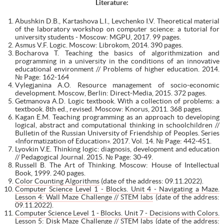
Literature:
Abushkin D.B., Kartashova L.I., Levchenko I.V. Theoretical material
of the laboratory workshop on computer science: a tutorial for
university students - Moscow: MGPU, 2017. 99 pages.
Asmus V.F. Logic. Moscow: Librokom, 2014. 390 pages.
Bocharova T. Teaching the basics of algorithmization and
programming in a university in the conditions of an innovative
educational environment // Problems of higher education. 2014.
№ Page: 162-164
Vylegjanina A.O. Resource management of socio-economic
development. Moscow, Berlin: Direct-Media, 2015. 372 pages.
Getmanova A.D. Logic textbook. With a collection of problems: a
textbook. 8th ed., revised. Moscow: Knorus, 2011. 368 pages.
Kagan E.M. Teaching programming as an approach to developing
logical, abstract and computational thinking in schoolchildren //
Bulletin of the Russian University of Friendship of Peoples. Series
«Informatization of Education». 2017. Vol. 14. № Page: 442-451.
Lyovkin V.E. Thinking logic: diagnosis, development and education
// Pedagogical Journal. 2015. № Page: 30-49.
Russell B. The Art of Thinking. Moscow: House of Intellectual
Book, 1999. 240 pages.
Color Counting Algorithms
(date of the address: 09.11.2022).
Computer Science Level 1 - Blocks. Unit 4 - Navigating a Maze.
Lesson 4: Wall Maze Challenge // STEM labs
(date of the address:
09.11.2022).
Computer Science Level 1 - Blocks. Unit 7 - Decisions with Colors.
Lesson 5: Disk Maze Challenge // STEM labs
(date of the address: