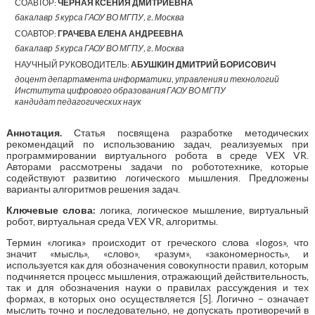
СОАВТОР:
ЧЕРНАЯ КСЕНИЯ ДМИТРИЕВНА
бакалавр 5 курса ГАОУ ВО МГПУ, г. Москва
СОАВТОР:
ГРАЧЕВА ЕЛЕНА АНДРЕЕВНА
бакалавр 5 курса ГАОУ ВО МГПУ, г. Москва
НАУЧНЫЙ РУКОВОДИТЕЛЬ:
АБУШКИН ДМИТРИЙ БОРИСОВИЧ
доцент департамента информатики, управления и технологий
Института цифрового образования ГАОУ ВО МГПУ
кандидат педагогических наук
Аннотация.
Статья посвящена разработке методических
рекомендаций по использованию задач, реализуемых при
программировании виртуального робота в среде VEX VR.
Авторами рассмотрены задачи по робототехнике, которые
содействуют развитию логического мышления. Предложены
варианты алгоритмов решения задач.
Ключевые слова:
логика, логическое мышление, виртуальный
робот, виртуальная среда VEX VR, алгоритмы.
Термин «логика» происходит от греческого слова «logos», что
значит «мысль», «слово», «разум», «закономерность», и
используется как для обозначения совокупности правил, которым
подчиняется процесс мышления, отражающий действительность,
так и для обозначения науки о правилах рассуждения и тех
формах, в которых оно осуществляется [5]. Логично – означает
мыслить точно и последовательно, не допускать противоречий в