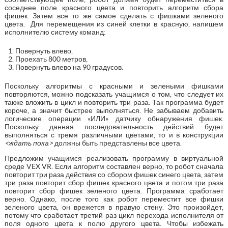
соседнее поле красного цвета и повторить алгоритм сбора
фишек. Затем все то же самое сделать с фишками зеленого
цвета. Для перемещения из синей клетки в красную, напишем
исполнителю систему команд:
Повернуть влево,
Проехать 800 метров,
Повернуть влево на 90 градусов.
Поскольку алгоритмы с красными и зелеными фишками
повторяются, можно подсказать учащимся о том, что следует их
также вложить в цикл и повторить три раза. Так программа будет
короче, а значит быстрее выполняться. Не забываем добавить
логические операции «ИЛИ» датчику обнаружения фишек.
Поскольку данная последовательность действий будет
выполняться с тремя различными цветами, то и в конструкции
<ждать пока>
должны быть представлены все цвета.
Предложим учащимся реализовать программу в виртуальной
среде VEX VR. Если алгоритм составлен верно, то робот сначала
повторит три раза действия со сбором фишек синего цвета, затем
три раза повторит сбор фишек красного цвета и потом три раза
повторит сбор фишек зеленого цвета. Программа сработает
верно. Однако, после того как робот переместит все фишки
зеленого цвета, он врежется в правую стену. Это произойдет,
потому что сработает третий раз цикл перехода исполнителя от
поля одного цвета к полю другого цвета. Чтобы избежать