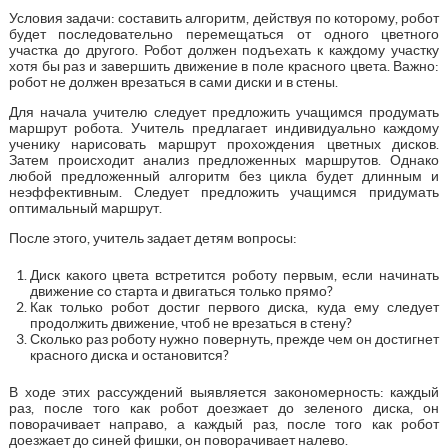
Условия задачи: составить алгоритм, действуя по которому, робот
будет последовательно перемещаться от одного цветного
участка до другого. Робот должен подъехать к каждому участку
хотя бы раз и завершить движение в поле красного цвета. Важно:
робот не должен врезаться в сами диски и в стены.
Для начала учителю следует предложить учащимся продумать
маршрут робота. Учитель предлагает индивидуально каждому
ученику нарисовать маршрут прохождения цветных дисков.
Затем происходит анализ предложенных маршрутов. Однако
любой предложенный алгоритм без цикла будет длинным и
неэффективным. Следует предложить учащимся придумать
оптимальный маршрут.
После этого, учитель задает детям вопросы:
Диск какого цвета встретится роботу первым, если начинать
движение со старта и двигаться только прямо?
Как только робот достиг первого диска, куда ему следует
продолжить движение, чтоб не врезаться в стену?
Сколько раз роботу нужно повернуть, прежде чем он достигнет
красного диска и остановится?
В ходе этих рассуждений выявляется закономерность: каждый
раз, после того как робот доезжает до зеленого диска, он
поворачивает направо, а каждый раз, после того как робот
доезжает до синей фишки, он поворачивает налево.