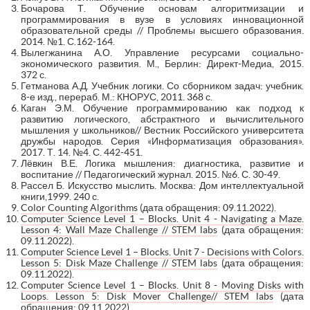
Бочарова Т. Обучение основам алгоритмизации и
программирования в вузе в условиях инновационной
образовательной среды // Проблемы высшего образования.
2014. №1. С.162-164.
Вылегжанина А.О. Управление ресурсами социально-
экономического развития. М., Берлин: Директ-Медиа, 2015.
372 с.
Гетманова А.Д. Учебник логики. Со сборником задач: учебник.
8-е изд., перераб. М.: КНОРУС, 2011. 368 с.
Каган Э.М. Обучение программированию как подход к
развитию логического, абстрактного и вычислительного
мышления у школьников// Вестник Российского университета
дружбы народов. Серия «Информатизация образования».
2017. Т. 14. №4. С. 442-451.
Лёвкин В.Е. Логика мышления: диагностика, развитие и
воспитание // Педагогический журнал. 2015. №6. С. 30-49.
Рассел Б. Искусство мыслить. Москва: Дом интеллектуальной
книги,1999. 240 с.
Color Counting Algorithms
(дата обращения: 09.11.2022).
Computer Science Level 1 – Blocks. Unit 4 - Navigating a Maze.
Lesson 4: Wall Maze Challenge // STEM labs
(дата обращения:
09.11.2022).
Computer Science Level 1 – Blocks. Unit 7 - Decisions with Colors.
Lesson 5: Disk Maze Challenge // STEM labs
(дата обращения:
09.11.2022).
Computer Science Level 1 – Blocks. Unit 8 - Moving Disks with
Loops. Lesson 5: Disk Mover Challenge// STEM labs
(дата
обращения: 09.11.2022).