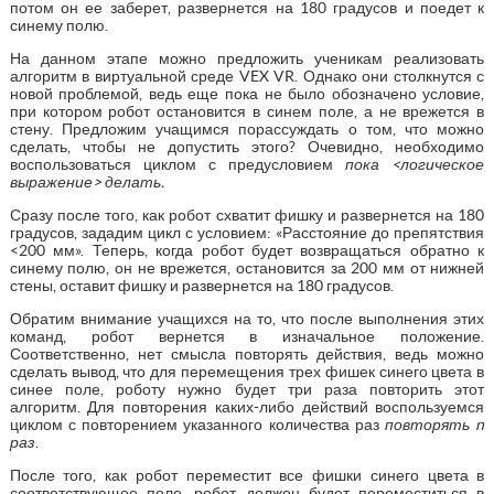
потом он ее заберет, развернется на 180 градусов и поедет к
синему полю.
На данном этапе можно предложить ученикам реализовать
алгоритм в виртуальной среде VEX VR. Однако они столкнутся с
новой проблемой, ведь еще пока не было обозначено условие,
при котором робот остановится в синем поле, а не врежется в
стену. Предложим учащимся порассуждать о том, что можно
сделать, чтобы не допустить этого? Очевидно, необходимо
воспользоваться циклом с предусловием
пока <логическое
выражение> делать.
Сразу после того, как робот схватит фишку и развернется на 180
градусов, зададим цикл с условием: «Расстояние до препятствия
<200 мм». Теперь, когда робот будет возвращаться обратно к
синему полю, он не врежется, остановится за 200 мм от нижней
стены, оставит фишку и развернется на 180 градусов.
Обратим внимание учащихся на то, что после выполнения этих
команд, робот вернется в изначальное положение.
Соответственно, нет смысла повторять действия, ведь можно
сделать вывод, что для перемещения трех фишек синего цвета в
синее поле, роботу нужно будет три раза повторить этот
алгоритм. Для повторения каких-либо действий воспользуемся
циклом с повторением указанного количества раз
повторять n
раз
.
После того, как робот переместит все фишки синего цвета в
соответствующее поле, робот должен будет переместиться в