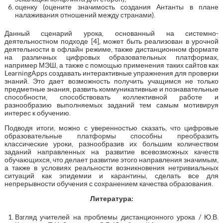
оценку (оцените значимость создания Антанты в плане
налаживания отношений между странами).
Данный сценарий урока, основанный на системно-
деятельностном подходе [4], может быть реализован в урочной
деятельности в офлайн режиме, также дистанционном формате
на различных цифровых образовательных платформах,
например МЭШ, а также с помощью применения таких сайтов как
LearningApps создавать интерактивные упражнения для проверки
знаний. Это дает возможность получить учащимся не только
предметные знания, развить коммуникативные и познавательные
способности, способствовать коллективной работе и
разнообразию выполняемых заданий тем самым мотивируя
интерес к обучению.
Подводя итоги, можно с уверенностью сказать, что цифровые
образовательные платформы способны преобразить
классические уроки, разнообразив их большим количеством
заданий направленных на развитие всевозможных качеств
обучающихся, что делает развитие этого направления значимым,
а также в условиях реальности возникновения нетривиальных
ситуаций как эпидемии и карантины, сделать все для
непрерывности обучения с сохранением качества образования.
Литература:
Взгляд учителей на проблемы дистанционного урока / Ю.В.