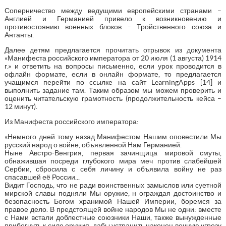
Соперничество между ведущими европейскими странами –
Англией и Германией привело к возникновению и
противостоянию военных блоков – Тройственного союза и
Антанты.
Далее детям предлагается прочитать отрывок из документа
«Манифеста российского императора от 20 июля (1 августа) 1914
г.» и ответить на вопросы письменно, если урок проводится в
офлайн формате, если в онлайн формате, то предлагается
учащимся перейти по ссылке на сайт LearningApps [14] и
выполнить задание там. Таким образом мы можем проверить и
оценить читательскую грамотность (продолжительность кейса –
12 минут).
Из Манифеста российского императора:
«Немного дней тому назад Манифестом Нашим оповестили Мы
русский народ о войне, объявленной Нам Германией.
Ныне Австро-Венгрия, первая зачинщица мировой смуты,
обнажившая посреди глубокого мира меч против слабейшей
Сербии, сбросила с себя личину и объявила войну не раз
спасавшей её России...
Видит Господь, что не ради воинственных замыслов или суетной
мирской славы подняли Мы оружие, н ограждая достоинство и
безопасность Богом хранимой Нашей Империи, боремся за
правое дело. В предстоящей войне народов Мы не одни: вместе
с Нами встали доблестные союзники Наши, также вынужденные
прибегнуть к силе оружия, дабы устранить наконец вечную угрозу