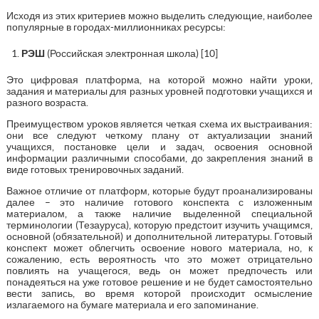
Исходя из этих критериев можно выделить следующие, наиболее
популярные в городах-миллионниках ресурсы:
РЭШ
(Российская электронная школа) [10]
Это цифровая платформа, на которой можно найти уроки,
задания и материалы для разных уровней подготовки учащихся и
разного возраста.
Преимуществом уроков является четкая схема их выстраивания:
они все следуют четкому плану от актуализации знаний
учащихся, постановке цели и задач, освоения основной
информации различными способами, до закрепления знаний в
виде готовых тренировочных заданий.
Важное отличие от платформ, которые будут проанализированы
далее – это наличие готового конспекта с изложенным
материалом, а также наличие выделенной специальной
терминологии (Тезауруса), которую предстоит изучить учащимся,
основной (обязательной) и дополнительной литературы. Готовый
конспект может облегчить освоение нового материала, но, к
сожалению, есть вероятность что это может отрицательно
повлиять на учащегося, ведь он может предпочесть или
понадеяться на уже готовое решение и не будет самостоятельно
вести запись, во время которой происходит осмысление
излагаемого на бумаге материала и его запоминание.