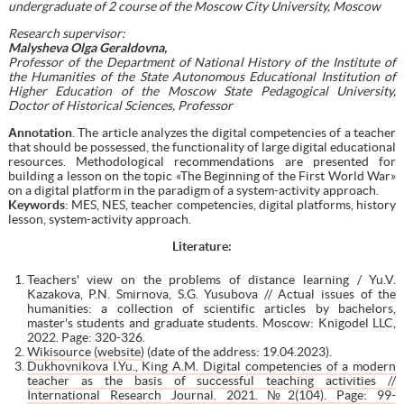
undergraduate of 2 course of the Moscow City University, Moscow
Research supervisor:
Malysheva Olga Geraldovna,
Professor of the Department of National History of the Institute of
the Humanities of the State Autonomous Educational Institution of
Higher Education of the Moscow State Pedagogical University,
Doctor of Historical Sciences, Professor
А
nnotation
. The article analyzes the digital competencies of a teacher
that should be possessed, the functionality of large digital educational
resources. Methodological recommendations are presented for
building a lesson on the topic «The Beginning of the First World War»
on a digital platform in the paradigm of a system-activity approach.
Keywords
: MES, NES, teacher competencies, digital platforms, history
lesson, system-activity approach.
Literature:
Teachers' view on the problems of distance learning / Yu.V.
Kazakova, P.N. Smirnova, S.G. Yusubova // Actual issues of the
humanities: a collection of scientific articles by bachelors,
master's students and graduate students. Moscow: Knigodel LLC,
2022. Page: 320-326.
Wikisource (website)
(date of the address: 19.04.2023).
Dukhovnikova I.Yu., King A.M. Digital competencies of a modern
teacher as the basis of successful teaching activities //
International Research Journal. 2021. №2(104). Page: 99-