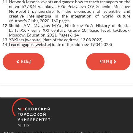
Network lessons, events and games: how to teach teenagers on the
network? / S.N. Vachkova, E.Yu. Petryaeva, O.V. Senenko. Moscow:
Non-profit partnership for the promotion of scientific and
creative intelligentsia in the integration of world culture
«Author's Club», 2020. 160 pages.
Shubin A.V., Myagkov M.Yu., Nikiforov Yu.A. History of Russia.
Early XX - early XXI century. Grade 10: basic level: textbook.
Moscow: Education, 2021. Pages 6-14.
YAKlass (website)
(date of the address: 13.03.2023).
Learningapps (website)
(date of the address: 19.04.2023).
НАЗАД
ВПЕРЕД