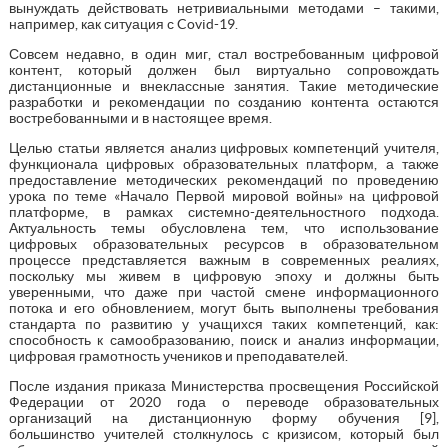
вынуждать действовать нетривиальными методами – такими,
например, как ситуация с Covid-19.
Совсем недавно, в один миг, стал востребованным цифровой
контент, который должен был виртуально сопровождать
дистанционные и внеклассные занятия. Такие методические
разработки и рекомендации по созданию контента остаются
востребованными и в настоящее время.
Целью статьи является анализ цифровых компетенций учителя,
функционала цифровых образовательных платформ, а также
предоставление методических рекомендаций по проведению
урока по теме «Начало Первой мировой войны» на цифровой
платформе, в рамках системно-деятельностного подхода.
Актуальность темы обусловлена тем, что использование
цифровых образовательных ресурсов в образовательном
процессе представляется важным в современных реалиях,
поскольку мы живем в цифровую эпоху и должны быть
уверенными, что даже при частой смене информационного
потока и его обновлением, могут быть выполнены требования
стандарта по развитию у учащихся таких компетенций, как:
способность к самообразованию, поиск и анализ информации,
цифровая грамотность учеников и преподавателей.
После издания приказа Министерства просвещения Российской
Федерации от 2020 года о переводе образовательных
организаций на дистанционную форму обучения [9],
большинство учителей столкнулось с кризисом, который был