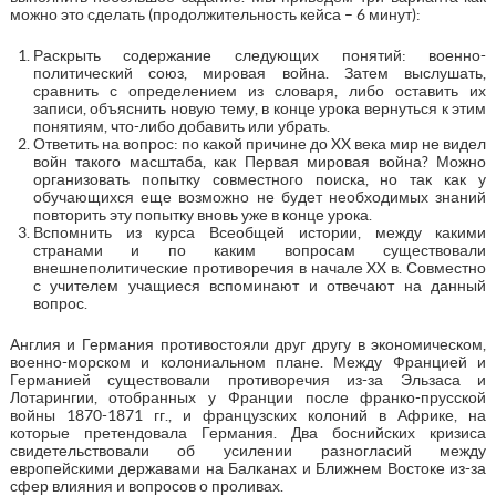
можно это сделать (продолжительность кейса – 6 минут):
Раскрыть содержание следующих понятий: военно-
политический союз, мировая война. Затем выслушать,
сравнить с определением из словаря, либо оставить их
записи, объяснить новую тему, в конце урока вернуться к этим
понятиям, что-либо добавить или убрать.
Ответить на вопрос: по какой причине до XX века мир не видел
войн такого масштаба, как Первая мировая война? Можно
организовать попытку совместного поиска, но так как у
обучающихся еще возможно не будет необходимых знаний
повторить эту попытку вновь уже в конце урока.
Вспомнить из курса Всеобщей истории, между какими
странами и по каким вопросам существовали
внешнеполитические противоречия в начале XX в. Совместно
с учителем учащиеся вспоминают и отвечают на данный
вопрос.
Англия и Германия противостояли друг другу в экономическом,
военно-морском и колониальном плане. Между Францией и
Германией существовали противоречия из-за Эльзаса и
Лотарингии, отобранных у Франции после франко-прусской
войны 1870-1871 гг., и французских колоний в Африке, на
которые претендовала Германия. Два боснийских кризиса
свидетельствовали об усилении разногласий между
европейскими державами на Балканах и Ближнем Востоке из-за
сфер влияния и вопросов о проливах.