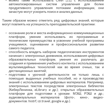
можно также использовать СМИ [11] с использованием
автоматизированных систем управления для более
продуктивного управления потоками информации, они
зачастую могут ускорить поиск и анализ данных.
Таким образом можно отметить ряд цифровых знаний, которые
могут повлиять на успешность преподавательской практики:
осознание роли и места информационно коммуникационных
платформ, умение использовать их программные и
технические преимущества в усвоении учебной программы
учащимися, оценивании и профессиональном развитии
самого педагога;
способность владеть набором педагогических инструментов
начиная с электронных дневников, использования цифровых
образовательных платформ, умения их различать до
создания и применения учебного контента с использованием
мультимедийных технологий как во время очных, так и
дистанционных занятий;
подготовка к урочной деятельности не только лишь с
помощью выданных учебных пособий, но и производство
знаний с использованием цифровых материалов. Например,
электронных текстов посредством электронных библиотек
(КиберЛенинка, eLibrary и др.); открытых образовательных
платформ для подготовки к урокам: МЭШ, РЭШ и др.;
аудиовизуальных материалов (фото-, кино-, видео-
документов: histrf, izi.travel, google и др.).