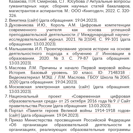
Казакова, П.Н. Смирнова, С.Г. Юсубова // Актуальные вопросы
гуманитарных наук: сборник научных статей бакалавров,
магистрантов и аспирантов. М.: ООО «Книгодел», 2022. С. 320-
326.
Викитека (сайт)
(дата обращения: 19.04.2023).
Духовникова И.Ю., Король А.М. Цифровые компетенции
современного учителя как основа успешной
преподавательской деятельности // Международный научно-
исследовательский журнал. 2021. №2(104). С. 99-101
(дата
обращения: 13.03.2023).
Мальшакова И.Л. Проектирование уроков истории на основе
деятельностного подхода к обучению // Инновации в
образовании. 2020. №3. С. 79-87
(дата обращения:
13.03.2023).
Маслова Л.М. Причины и начало Первой мировой войны
История. Базовый уровень. 10 класс. ID: 7148318 :
Видеоматериал МЭШ. / Л.М. Маслова. ГБОУ Школа №2065.
2020
(дата обращения: 19.04.2023).
Московская электронная школа (сайт)
(дата обращения:
13.03.2023).
Национальный проект «Современная цифровая
образовательная среда» от 25 октября 2016 года №9 // Сайт
правительства России
(дата обращения: 13.03.2023).
Портал «Памяти героев Великой войны 1914-1918 годов»
(сайт)
(дата обращения: 19.04.2023).
Приказ Министерства просвещения Российской Федерации
«Об организации образовательной деятельности в
организациях, реализующих образовательные программы