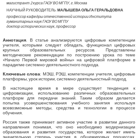
магистрант 2 курса ГАОУ ВО МГПУ, г. Москва
НАУЧНЫЙ РУКОВОДИТЕЛЬ:
МАЛЫШЕВА ОЛЬГА ГЕРАЛЬДОВНА
профессор кафедры отечественной истории Института
гуманитарных наук ГАОУ ВО МГПУ
доктор исторических наук, профессор
Аннотация
. В статье анализируются цифровые компетенции
учителя, которыми следует обладать, функционал цифровых
крупных образовательных ресурсов. Представлены
методические рекомендации по построению урока по теме
«Начало Первой мировой войны» на цифровой платформе в
парадигме системно-деятельностного подхода.
Ключевые слова
: МЭШ, РЭШ, компетенции учителя, цифровые
платформы, урок истории, системно-деятельностный подход.
В настоящее время в мире существует тенденция к
цифровизации, использованию различных образовательных
платформ для передачи знаний. Таким образом делается
попытка усовершенствования учебного занятия используя
всевозможные методы, средства и технологии в процессе
обучения.
Россия также принимает активное участие в развитии данного
направления понимая, что оно необходимо модернизации
образования и развития государства, которое желает иметь
значительную степень участия в общемировых процессах.