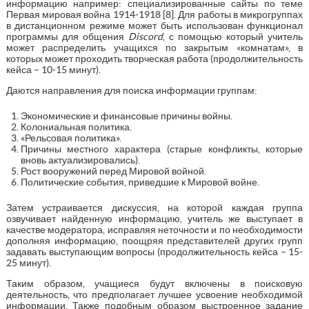
информацию например: специализированные сайты по теме
Первая мировая война 1914-1918 [8]. Для работы в микрогруппах
в дистанционном режиме может быть использован функционал
программы для общения
Discord
, с помощью который учитель
может распределить учащихся по закрытым «комнатам», в
которых может проходить творческая работа (продолжительность
кейса – 10-15 минут).
Даются направления для поиска информации группам:
Экономические и финансовые причины войны.
Колониальная политика.
«Рельсовая политика».
Причины местного характера (старые конфликты, которые
вновь актуализировались).
Рост вооружений перед Мировой войной.
Политические события, приведшие к Мировой войне.
Затем устраивается дискуссия, на которой каждая группа
озвучивает найденную информацию, учитель же выступает в
качестве модератора, исправляя неточности и по необходимости
дополняя информацию, поощряя представителей других групп
задавать выступающим вопросы (продолжительность кейса – 15-
25 минут).
Таким образом, учащиеся будут включены в поисковую
деятельность, что предполагает лучшее усвоение необходимой
информации. Также подобным образом выстроенное задание