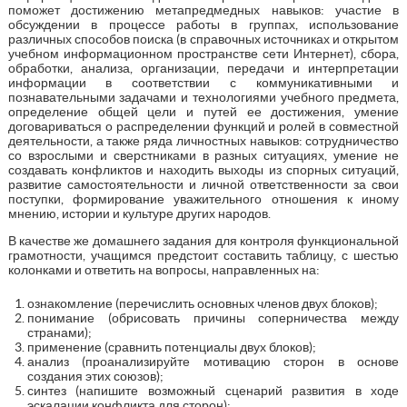
поможет достижению метапредмедных навыков: участие в
обсуждении в процессе работы в группах, использование
различных способов поиска (в справочных источниках и открытом
учебном информационном пространстве сети Интернет), сбора,
обработки, анализа, организации, передачи и интерпретации
информации в соответствии с коммуникативными и
познавательными задачами и технологиями учебного предмета,
определение общей цели и путей ее достижения, умение
договариваться о распределении функций и ролей в совместной
деятельности, а также ряда личностных навыков: сотрудничество
со взрослыми и сверстниками в разных ситуациях, умение не
создавать конфликтов и находить выходы из спорных ситуаций,
развитие самостоятельности и личной ответственности за свои
поступки, формирование уважительного отношения к иному
мнению, истории и культуре других народов.
В качестве же домашнего задания для контроля функциональной
грамотности, учащимся предстоит составить таблицу, с шестью
колонками и ответить на вопросы, направленных на:
ознакомление (перечислить основных членов двух блоков);
понимание (обрисовать причины соперничества между
странами);
применение (сравнить потенциалы двух блоков);
анализ (проанализируйте мотивацию сторон в основе
создания этих союзов);
синтез (напишите возможный сценарий развития в ходе
эскалации конфликта для сторон);