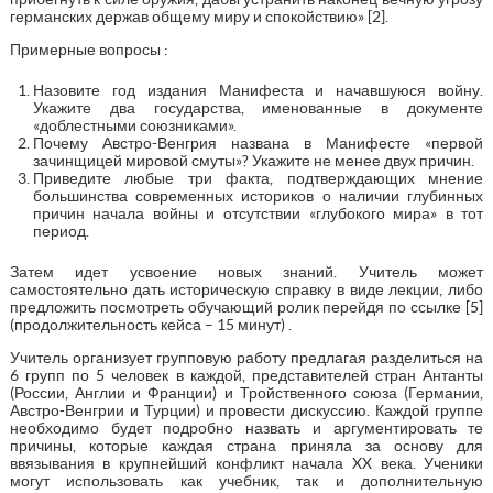
германских держав общему миру и спокойствию» [2].
Примерные вопросы :
Назовите год издания Манифеста и начавшуюся войну.
Укажите два государства, именованные в документе
«доблестными союзниками».
Почему Австро-Венгрия названа в Манифесте «первой
зачинщицей мировой смуты»? Укажите не менее двух причин.
Приведите любые три факта, подтверждающих мнение
большинства современных историков о наличии глубинных
причин начала войны и отсутствии «глубокого мира» в тот
период.
Затем идет усвоение новых знаний. Учитель может
самостоятельно дать историческую справку в виде лекции, либо
предложить посмотреть обучающий ролик перейдя по ссылке [5]
(продолжительность кейса – 15 минут) .
Учитель организует групповую работу предлагая разделиться на
6 групп по 5 человек в каждой, представителей стран Антанты
(России, Англии и Франции) и Тройственного союза (Германии,
Австро-Венгрии и Турции) и провести дискуссию. Каждой группе
необходимо будет подробно назвать и аргументировать те
причины, которые каждая страна приняла за основу для
ввязывания в крупнейший конфликт начала XX века. Ученики
могут использовать как учебник, так и дополнительную