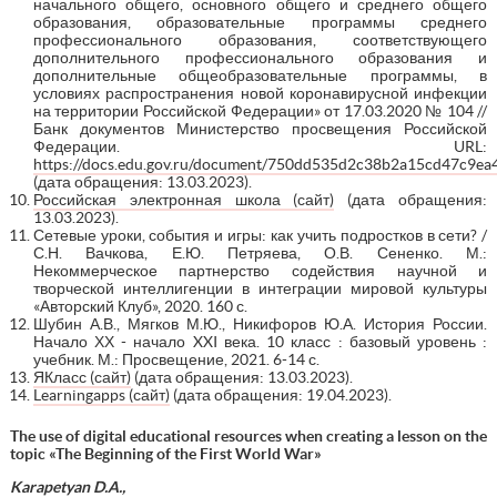
начального общего, основного общего и среднего общего
образования, образовательные программы среднего
профессионального образования, соответствующего
дополнительного профессионального образования и
дополнительные общеобразовательные программы, в
условиях распространения новой коронавирусной инфекции
на территории Российской Федерации» от 17.03.2020 № 104 //
Банк документов Министерство просвещения Российской
Федерации. URL:
https://docs.edu.gov.ru/document/750dd535d2c38b2a15cd47c9ea
(дата обращения: 13.03.2023).
Российская электронная школа (сайт)
(дата обращения:
13.03.2023).
Сетевые уроки, события и игры: как учить подростков в сети? /
С.Н. Вачкова, Е.Ю. Петряева, О.В. Сененко. М.:
Некоммерческое партнерство содействия научной и
творческой интеллигенции в интеграции мировой культуры
«Авторский Клуб», 2020. 160 с.
Шубин А.В., Мягков М.Ю., Никифоров Ю.А. История России.
Начало ХХ - начало XXI века. 10 класс : базовый уровень :
учебник. М.: Просвещение, 2021. 6-14 с.
ЯКласс (сайт)
(дата обращения: 13.03.2023).
Learningapps (сайт)
(дата обращения: 19.04.2023).
The use of digital educational resources when creating a lesson on the
topic «The Beginning of the First World War»
Karapetyan D.A.,