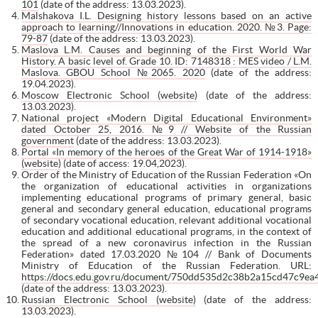
101
(date of the address: 13.03.2023).
Malshakova I.L. Designing history lessons based on an active
approach to learning//Innovations in education. 2020. №3. Page:
79-87
(date of the address: 13.03.2023).
Maslova L.M. Causes and beginning of the First World War
History. A basic level of. Grade 10. ID: 7148318 : MES video / L.M.
Maslova. GBOU School №2065. 2020
(date of the address:
19.04.2023).
Moscow Electronic School (website)
(date of the address:
13.03.2023).
National project «Modern Digital Educational Environment»
dated October 25, 2016. №9 // Website of the Russian
government
(date of the address: 13.03.2023).
Portal «In memory of the heroes of the Great War of 1914-1918»
(website)
(date of access: 19.04,2023).
Order of the Ministry of Education of the Russian Federation «On
the organization of educational activities in organizations
implementing educational programs of primary general, basic
general and secondary general education, educational programs
of secondary vocational education, relevant additional vocational
education and additional educational programs, in the context of
the spread of a new coronavirus infection in the Russian
Federation» dated 17.03.2020 №104 // Bank of Documents
Ministry of Education of the Russian Federation. URL:
https://docs.edu.gov.ru/document/750dd535d2c38b2a15cd47c9ea
(date of the address: 13.03.2023).
Russian Electronic School (website)
(date of the address:
13.03.2023).