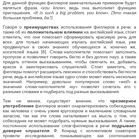
Для данной функции филлеров замечательным примером будет
являться фраза
«you know»
, ведь она выполняет функцию
приглашения.
«It is such a big problem, you know»
.
(
Это
такая
большая
проблема
,
да
?).
Говоря о
преимуществах
использования филлеров в речи, а
также об их
положительном влиянии
на английский язык, стоит
отметить, что они помогают сформировать красивую речь для
всех: для только начинающих изучать английский язык, уже
продвинутых в своих знаниях обучающихся и, конечно же,
носителей языка [8]. Слова-наполнители помогают заполнить
пропуски и позволяют говорить бегло и без долгих пауз, а также
придать оттенок высказываниям, чтобы смягчить их, добавить
красок и заинтересовать слушателей. Стоит заметить, что
филлеры помогут расширить лексикон и способствовать беглости
речи, ведь в английском языке одно слово может иметь несколько
значений. Например, довольно популярное слово «
well»
в
значении слова-наполнителя
«ну»
позволит сочетать его с
разными словами и подбирать под разные высказывания.
Тем не менее, существует мнение, что
чрезмерное
употребление
филлеров может охарактеризовать собеседника,
как человека с очень узким кругозором и маленьким словарным
запасом, так как эти слова наталкивают на мысль о том, что
собеседник не может подобрать нужные высказывания. А также,
постоянное использование слов-филлеров в речи
подрывает
доверие слушателя
. Ф. Конрад с коллективом соавторов
провели исследование, показывающее, как соотношение