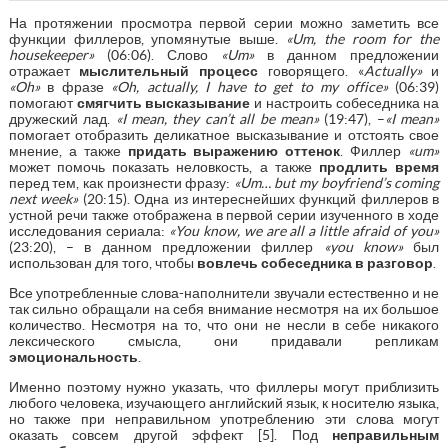
На протяжении просмотра первой серии можно заметить все
функции филлеров, упомянутые выше.
«Um, the room for the
housekeeper»
(06:06). Слово
«Um»
в данном предложении
отражает
мыслительный
процесс
говорящего. «
Actually»
и
«
Oh
»
в фразе
«Oh, actually, I have to get to my office»
(06:39)
помогают
смягчить
высказывание
и настроить собеседника на
дружеский лад.
«I mean, they can’t all be mean»
(19:47), –
«I mean»
помогает отобразить деликатное высказывание и отстоять свое
мнение, а также
придать
выражению
оттенок
. Филлер
«um»
может помочь показать неловкость, а также
продлить
время
перед тем, как произнести фразу:
«Um… but my boyfriend’s coming
next week»
(20:15). Одна из интереснейших функций филлеров в
устной речи также отображена в первой серии изученного в ходе
исследования сериала:
«You know, we are all a little afraid of you»
(23:20), – в данном предложении филлер
«you know»
был
использован для того, чтобы
вовлечь
собеседника
в
разговор
.
Все употребленные слова-наполнители звучали естественно и не
так сильно обращали на себя внимание несмотря на их большое
количество. Несмотря на то, что они не несли в себе никакого
лексического смысла, они придавали репликам
эмоциональность
.
Именно поэтому нужно указать, что филлеры могут приблизить
любого человека, изучающего английский язык, к носителю языка,
но также при неправильном употреблению эти слова могут
оказать совсем другой эффект [5]. Под
неправильным