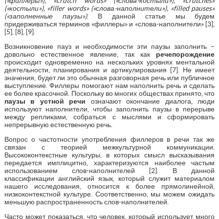
(«филлеры»), «
crutch
words
» («слова-костыли»), «
crutches
»
(«костыли»), «
filler
words
» («слова-наполнители»), «
filled
pauses
»
(«заполненные паузы»)
. В данной статье мы будем
придерживаться терминов «филлеры» и «слова-наполнители» [3],
[5], [8], [9].
Возникновение пауз и необходимости эти паузы заполнить –
довольно естественное явление, так как
речепорождение
происходит одновременно на нескольких уровнях ментальной
деятельности, планирования и артикулирования [7]. Не имеет
значения, будет ли это обычная разговорная речь или публичное
выступление. Филлеры помогают нам наполнить речь и сделать
ее более красочной. Поскольку во многих обществах принято, что
паузы в устной речи
означают окончание диалога, люди
используют наполнители, чтобы заполнить паузы в перерыве
между репликами, собраться с мыслями и сформировать
непрерывную естественную речь.
Вопрос о частотности употребления филлеров в речи так же
связан с теорией межкультурной коммуникации.
Высококонтекстные культуры, в которых смысл высказывания
передается имплицитно, характеризуются наиболее частым
использованием слов-наполнителей [2]. В данной
классификации английский язык, который служит материалом
нашего исследования, относится к более прямолинейной,
низкоконтекстной культуре. Соответственно, мы можем ожидать
меньшую распространенность слов-наполнителей.
Часто может показаться, что человек, который использует много