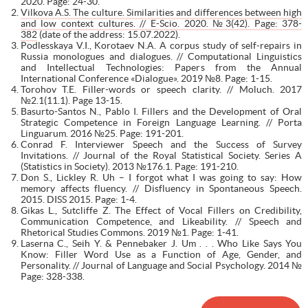
2020. Page: 24-30.
Vilkova A.S. The culture. Similarities and differences between high
and low context cultures. // E-Scio. 2020. №3(42). Page: 378-
382
(date of the address: 15.07.2022).
Podlesskaya V.I., Korotaev N.A. A corpus study of self‑repairs in
Russia monologues and dialogues. // Computational Linguistics
and Intellectual Technologies: Papers from the Annual
International Conference «Dialogue». 2019 №8. Page: 1-15.
Torohov T.E. Filler-words or speech clarity. // Moluch. 2017
№2.1(11.1). Page 13-15.
Basurto-Santos N., Pablo I. Fillers and the Development of Oral
Strategic Competence in Foreign Language Learning. // Porta
Linguarum. 2016 №25. Page: 191-201.
Conrad F. Interviewer Speech and the Success of Survey
Invitations. // Journal of the Royal Statistical Society. Series A
(Statistics in Society). 2013 №176.1. Page: 191-210.
Don S., Lickley R. Uh – I forgot what I was going to say: How
memory affects fluency. // Disfluency in Spontaneous Speech.
2015. DISS 2015. Page: 1-4.
Gikas L., Sutcliffe Z. The Effect of Vocal Fillers on Credibility,
Communication Competence, and Likeability. // Speech and
Rhetorical Studies Commons. 2019 №1. Page: 1-41.
Laserna C., Seih Y. & Pennebaker J. Um . . . Who Like Says You
Know: Filler Word Use as a Function of Age, Gender, and
Personality. // Journal of Language and Social Psychology. 2014 №
Page: 328-338.