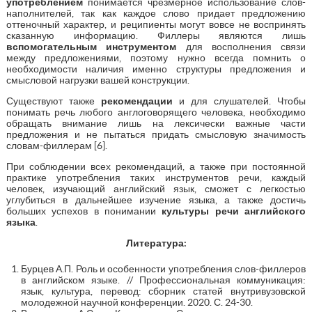
употреблением
понимается чрезмерное использование слов-
наполнителей, так как каждое слово придает предложению
оттеночный характер, и реципиенты могут вовсе не воспринять
сказанную информацию. Филлеры являются лишь
вспомогательным инструментом
для восполнения связи
между предложениями, поэтому нужно всегда помнить о
необходимости наличия именно структуры предложения и
смысловой нагрузки вашей конструкции.
Существуют также
рекомендации
и для слушателей. Чтобы
понимать речь любого англоговорящего человека, необходимо
обращать внимание лишь на лексически важные части
предложения и не пытаться придать смысловую значимость
словам-филлерам [6].
При соблюдении всех рекомендаций, а также при постоянной
практике употребления таких инструментов речи, каждый
человек, изучающий английский язык, сможет с легкостью
углубиться в дальнейшее изучение языка, а также достичь
больших успехов в понимании
культуры речи английского
языка
.
Литература:
Бурцев А.П. Роль и особенности употребления слов-филлеров
в английском языке. // Профессиональная коммуникация:
язык, культура, перевод: сборник статей внутривузовской
молодежной научной конференции. 2020. С. 24-30.