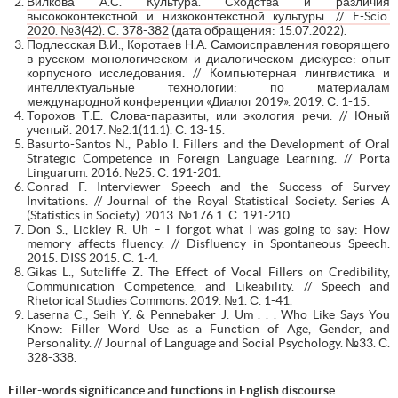
Вилкова А.С. Культура. Сходства и различия
высококонтекстной и низкоконтекстной культуры. // E-Scio.
2020. №3(42). С. 378-382
(дата обращения: 15.07.2022).
Подлесская В.И., Коротаев Н.А. Самоисправления говорящего
в русском монологическом и диалогическом дискурсе: опыт
корпусного исследования. // Компьютерная лингвистика и
интеллектуальные технологии: по материалам
международной конференции «Диалог 2019». 2019. С. 1-15.
Торохов Т.Е. Слова-паразиты, или экология речи. // Юный
ученый. 2017. №2.1(11.1). С. 13-15.
Basurto-Santos N., Pablo I. Fillers and the Development of Oral
Strategic Competence in Foreign Language Learning. // Porta
Linguarum. 2016. №25. С. 191-201.
Conrad F. Interviewer Speech and the Success of Survey
Invitations. // Journal of the Royal Statistical Society. Series A
(Statistics in Society). 2013. №176.1. С. 191-210.
Don S., Lickley R. Uh – I forgot what I was going to say: How
memory affects fluency. // Disfluency in Spontaneous Speech.
2015. DISS 2015. C. 1-4.
Gikas L., Sutcliffe Z. The Effect of Vocal Fillers on Credibility,
Communication Competence, and Likeability. // Speech and
Rhetorical Studies Commons. 2019. №1. С. 1-41.
Laserna C., Seih Y. & Pennebaker J. Um . . . Who Like Says You
Know: Filler Word Use as a Function of Age, Gender, and
Personality. // Journal of Language and Social Psychology. №33. С.
328-338.
Filler-words significance and functions in English discourse