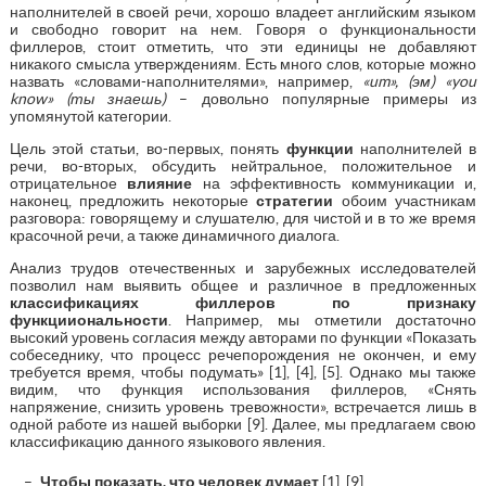
наполнителей в своей речи, хорошо владеет английским языком
и свободно говорит на нем. Говоря о функциональности
филлеров, стоит отметить, что эти единицы не добавляют
никакого смысла утверждениям. Есть много слов, которые можно
назвать «словами-наполнителями», например,
«um», (эм) «you
know» (ты знаешь)
– довольно популярные примеры из
упомянутой категории.
Цель этой статьи, во-первых, понять
функции
наполнителей в
речи, во-вторых, обсудить нейтральное, положительное и
отрицательное
влияние
на эффективность коммуникации и,
наконец, предложить некоторые
стратегии
обоим участникам
разговора: говорящему и слушателю, для чистой и в то же время
красочной речи, а также динамичного диалога.
Анализ трудов отечественных и зарубежных исследователей
позволил нам выявить общее и различное в предложенных
классификациях филлеров по признаку
функцииональности
. Например, мы отметили достаточно
высокий уровень согласия между авторами по функции «Показать
собеседнику, что процесс речепорождения не окончен, и ему
требуется время, чтобы подумать» [1], [4], [5]. Однако мы также
видим, что функция использования филлеров, «Снять
напряжение, снизить уровень тревожности», встречается лишь в
одной работе из нашей выборки [9]. Далее, мы предлагаем свою
классификацию данного языкового явления.
Чтобы показать, что человек думает
[1], [9].