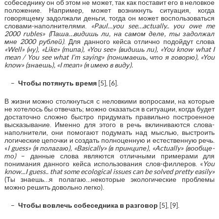
собеседнику он об этом не может, так как поставит его в неловкое
положение. Например, может возникнуть ситуация, когда
говорящему задолжали деньги, тогда он может воспользоваться
словами-наполнителями.
«Paul…you see…actually.. you owe me
2000 rubles»
(Паша…видишь ли, на самом деле, ты задолжал
мне 2000 рублей)
. Для данного кейса отлично подойдут слова
«Well» (ну), «Like» (типа), «You see» (видишь ли), «You know what I
mean / You see what I’m saying» (понимаешь, что я говорю), «You
know» (знаешь), «I mean» (я имею в виду).
Чтобы потянуть время
[5], [6].
В жизни можно столкнуться с неловкими вопросами, на которые
не хотелось бы отвечать; можно оказаться в ситуации, когда будет
достаточно сложно быстро придумать правильно построенное
высказывание. Именно для этого в речь вклиниваются слова-
наполнители, они помогают подумать над мыслью, выстроить
логические цепочки и создать полноценную и естественную речь.
«
I guess» (я полагаю), «Basically» (в принципе), «Actually» (вообще-
то)
– данные слова являются отличными примерами для
понимания данного кейса использования слов-филлеров. «
You
know...I guess.. that some ecological issues can be solved pretty easily»
(Ты знаешь…я полагаю…некоторые экологические проблемы
можно решить довольно легко).
Чтобы вовлечь собеседника в разговор
[5], [9].