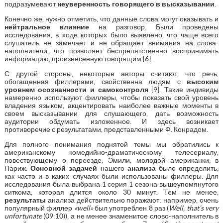
подразумевают
неуверенность говорящего в высказывании
.
Конечно же, нужно отметить, что данные слова могут оказывать и
нейтральное влияние
на разговор. Были проведены
исследования, в ходе которых было выявлено, что чаще всего
слушатель не замечает и не обращает внимания на слова-
наполнители, что позволяет беспрепятственно воспринимать
информацию, произнесенную говорящим [6].
С другой стороны, некоторые авторы считают, что речь,
обогащенная филлерами, свойственна людям с
высоким
уровнем осознанности и самоконтроля
[9]. Такие индивиды
намеренно используют филлеры, чтобы показать свой уровень
владения языком, акцентировать наиболее важные моменты в
своем высказывании для слушающего, дать возможность
аудитории обдумать изложенное. И здесь возникает
противоречие с результатами, представленными Ф. Конрадом.
Для полного понимания поднятой темы мы обратились к
американскому комедийно-драматическому телесериалу,
повествующему о переезде, Эмили, молодой американки, в
Париж.
Основной задачей
нашего
анализа
было определить,
как часто и в каких случаях были использованы филлеры. Для
исследования была выбрана 1 серия 1 сезона вышеупомянутого
ситкома, которая длится около 30 минут. Тем не менее,
результаты
анализа действительно поражают: например, очень
популярный филлер
«well»
был употреблен 8 раз (
Well, that’s very
unfortunate
(09:10)), а не менее знаменитое слово-наполнитель в