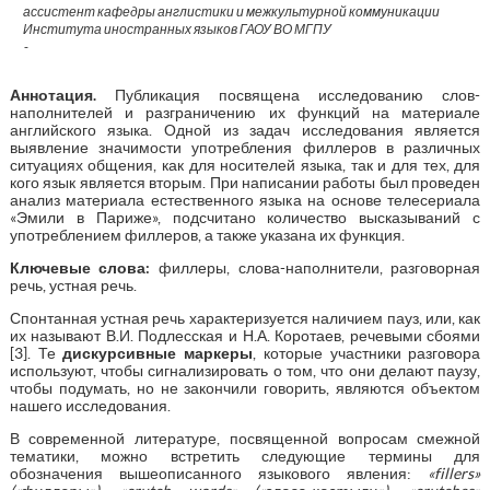
ассистент кафедры англистики и межкультурной коммуникации
Института иностранных языков ГАОУ ВО МГПУ
-
Аннотация
.
Публикация посвящена исследованию слов-
наполнителей и разграничению их функций на материале
английского языка. Одной из задач исследования является
выявление значимости употребления филлеров в различных
ситуациях общения, как для носителей языка, так и для тех, для
кого язык является вторым. При написании работы был проведен
анализ материала естественного языка на основе телесериала
«Эмили в Париже», подсчитано количество высказываний с
употреблением филлеров, а также указана их функция.
Ключевые слова:
филлеры, слова-наполнители, разговорная
речь, устная речь.
Спонтанная устная речь характеризуется наличием пауз, или, как
их называют В.И. Подлесская и Н.А. Коротаев, речевыми сбоями
[3]. Те
дискурсивные маркеры
, которые участники разговора
используют, чтобы сигнализировать о том, что они делают паузу,
чтобы подумать, но не закончили говорить, являются объектом
нашего исследования.
В современной литературе, посвященной вопросам смежной
тематики, можно встретить следующие термины для
обозначения вышеописанного языкового явления:
«
fillers
»