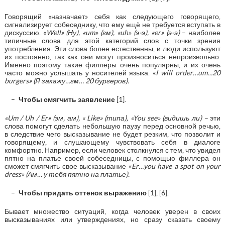
Говорящий «назначает» себя как следующего говорящего,
сигнализирует собеседнику, что ему ещё не требуется вступать в
дискуссию. «
Well» (Ну), «um» (гм), «uh» (э-э), «er» (э-э)
– наиболее
типичные слова для этой категорий слов с точки зрения
употребления. Эти слова более естественны, и люди используют
их постоянно, так как они могут произноситься непроизвольно.
Именно поэтому такие филлеры очень популярны, и их очень
часто можно услышать у носителей языка. «
I will order…um…20
burgers» (Я закажу…гм… 20 бургеров).
Чтобы смягчить заявление
[1].
«Um / Uh / Er» (эм, ам), « Like» (типа), «You see» (видишь ли) –
эти
слова помогут сделать небольшую паузу перед основной речью,
в следствие чего высказывание не будет резким, что позволит и
говорящему, и слушающему чувствовать себя в диалоге
комфортно. Например, если человек столкнулся с тем, что увидел
пятно на платье своей собеседницы, с помощью филлера он
сможет смягчить свое высказывание «
Er
…
you
have
a
spot
on
your
dress
»
(Ам… у тебя пятно на платье).
Чтобы придать оттенок выражению
[1], [6].
Бывает множество ситуаций, когда человек уверен в своих
высказываниях или утверждениях, но сразу сказать своему