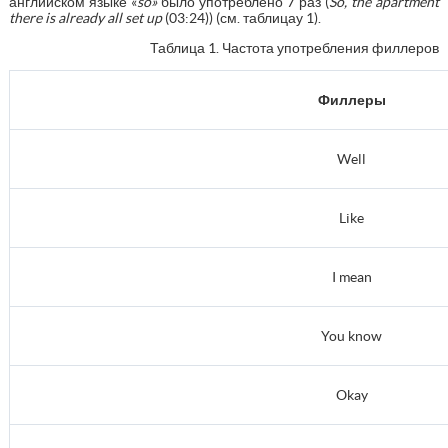
английском языке «
so»
было употреблено 7 раз (
So, the apartment
there is already all set up
(03:24)) (см. таблицау 1).
Таблица 1. Частота употребления филлеров
Филлеры
Well
Like
I mean
You know
Okay