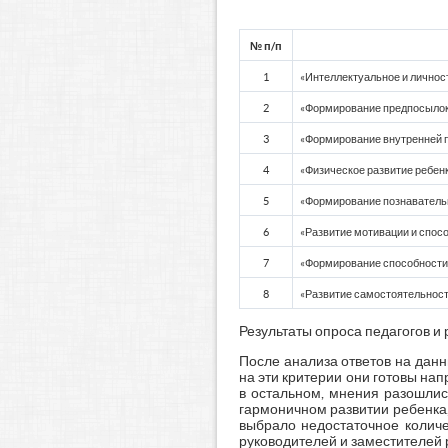
№ п/п
1
«Интеллектуальное и личнос
2
«Формирование предпосылок 
3
«Формирование внутренней 
4
«Физическое развитие ребен
5
«Формирование познаватель
6
«Развитие мотивации и спосо
7
«Формирование способности 
8
«Развитие самостоятельности
Результаты опроса педагогов и
После анализа ответов на данн
на эти критерии они готовы нап
в остальном, мнения разошлис
гармоничном развитии ребенка, 
выбрало недостаточное количе
руководителей и заместителей 