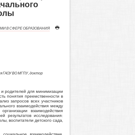
ачального
колы
МИ В СФЕРЕ ОБРАЗОВАНИЯ
я ГАОУ ВО МГПУ, доктор
й и родителей для минимизации
сть понятия преемственности в
ализ запросов всех участников
иального взаимодействия между
организации взаимодействия
ей результатов исследования:
лы, воспитатели детского сада,
, социальное взаимодействие,