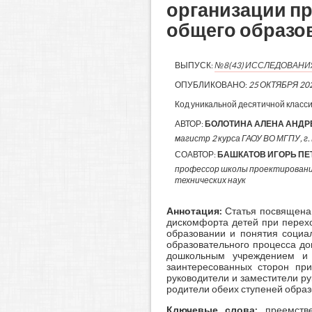
организации п
общего образо
ВЫПУСК:
№8(43) ИССЛЕДОВАН
ОПУБЛИКОВАНО:
25 ОКТЯБРЯ 20
Код уникальной десятичной класс
АВТОР:
БОЛОТИНА АЛЕНА АНДР
магистр 2 курса ГАОУ ВО МГПУ, г.
СОАВТОР:
БАШКАТОВ ИГОРЬ ПЕ
профессор школы проектировани
технических наук
Аннотация:
Статья посвящена
дискомфорта детей при перехо
образовании и понятия социал
образовательного процесса до
дошкольным учреждением и 
заинтересованных сторон при
руководители и заместители ру
родители обеих ступеней образ
Ключевые слова:
преемств