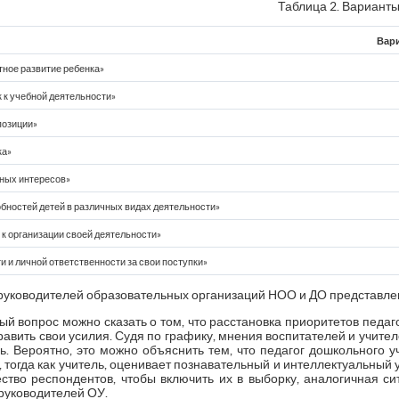
Таблица 2. Варианты
Вари
тное развитие ребенка»
к учебной деятельности»
позиции»
ка»
ных интересов»
бностей детей в различных видах деятельности»
к организации своей деятельности»
 и личной ответственности за свои поступки»
 руководителей образовательных организаций НОО и ДО представлены
ый вопрос можно сказать о том, что расстановка приоритетов педаго
равить свои усилия. Судя по графику, мнения воспитателей и учител
ь. Вероятно, это можно объяснить тем, что педагог дошкольного у
тогда как учитель, оценивает познавательный и интеллектуальный у
ство респондентов, чтобы включить их в выборку, аналогичная сит
руководителей ОУ.