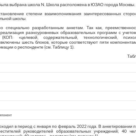
 была выбрана школа N. Школа расположена в ЮЗАО города Москвы.
тановление степени взаимопонимания заинтересованных сторо
льной школы.
о специально разработанным анкетам. Так как, преемственнос
 реализация разноуровневых образовательных программ с учетом
(КОП: «целевой, содержательный, технологический, психол
ту включены шесть блоков, которые соответствуют пяти компонента
мации о респонденте (см. Таблицу 1).
Табл
мпонент
ходил в период с января по февраль 2022 года. В анкетировании п
естителей руководителей образовательных учреждений; 40 че