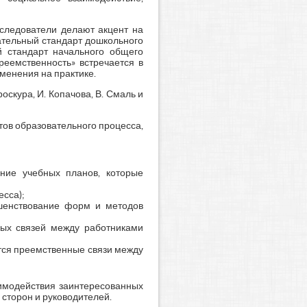
сследователи делают акцент на
ательный стандарт дошкольного
 стандарт начального общего
реемственность» встречается в
менения на практике.
оскура, И. Копачова, В. Смаль и
тов образовательного процесса,
ание учебных планов, которые
есса);
ршенствование форм и методов
ных связей между работниками
тся преемственные связи между
аимодействия заинтересованных
 сторон и руководителей.