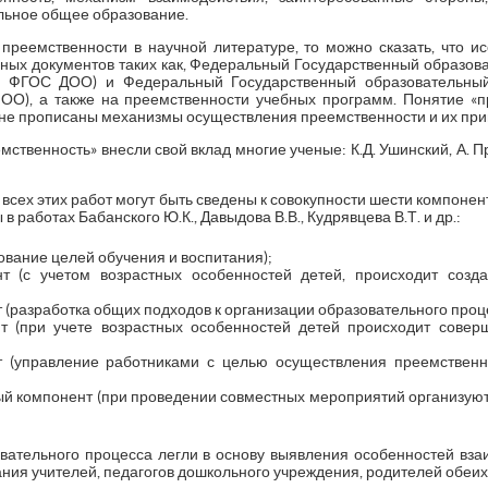
льное общее образование.
преемственности в научной литературе, то можно сказать, что и
ных документов таких как, Федеральный Государственный образов
– ФГОС ДОО) и Федеральный Государственный образовательный
О), а также на преемственности учебных программ. Понятие «п
х не прописаны механизмы осуществления преемственности и их при
ственность» внесли свой вклад многие ученые: К.Д. Ушинский, А. Пр
всех этих работ могут быть сведены к совокупности шести компонен
 работах Бабанского Ю.К., Давыдова В.В., Кудрявцева В.Т. и др.:
ование целей обучения и воспитания);
т (с учетом возрастных особенностей детей, происходит созд
 (разработка общих подходов к организации образовательного проц
нт (при учете возрастных особенностей детей происходит сове
т (управление работниками с целью осуществления преемствен
ый компонент (при проведении совместных мероприятий организую
вательного процесса легли в основу выявления особенностей вз
ния учителей, педагогов дошкольного учреждения, родителей обеих