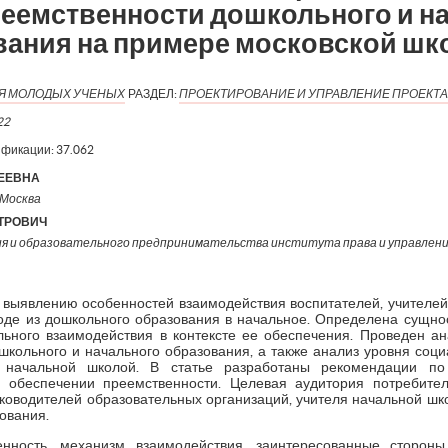
реемственности дошкольного и н
вания на примере московской ш
ИЯ МОЛОДЫХ УЧЕНЫХ
РАЗДЕЛ:
ПРОЕКТИРОВАНИЕ И УПРАВЛЕНИЕ ПРОЕКТА
22
ификации:
37.062
ЕЕВНА
 Москва
ТРОВИЧ
я и образовательного предпринимательства института права и управлени
 выявлению особенностей взаимодействия воспитателей, учителе
де из дошкольного образования в начальное. Определена сущно
ьного взаимодействия в контексте ее обеспечения. Проведен ан
школьного и начального образования, а также анализ уровня соц
начальной школой. В статье разработаны рекомендации по 
 обеспечении преемственности. Целевая аудитория потребител
ководителей образовательных организаций, учителя начальной шко
ования.
енность, механизм взаимодействия, заинтересованные стороны