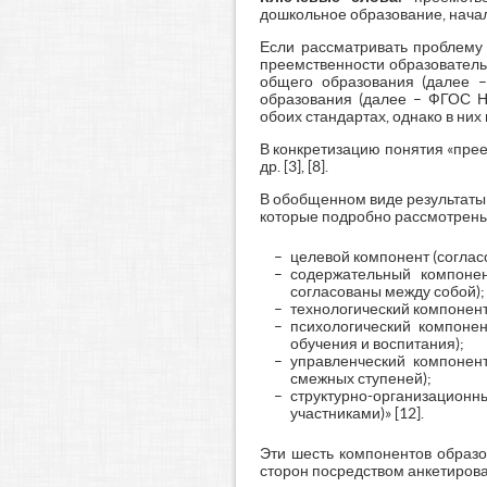
дошкольное образование, нача
Если рассматривать проблему 
преемственности образователь
общего образования (далее 
образования (далее – ФГОС НО
обоих стандартах, однако в ни
В конкретизацию понятия «преем
др. [3], [8].
В обобщенном виде результаты 
которые подробно рассмотрены в
целевой компонент (соглас
содержательный компонен
согласованы между собой);
технологический компонент
психологический компоне
обучения и воспитания);
управленческий компонен
смежных ступеней);
структурно-организационн
участниками)» [12].
Эти шесть компонентов образо
сторон посредством анкетирова