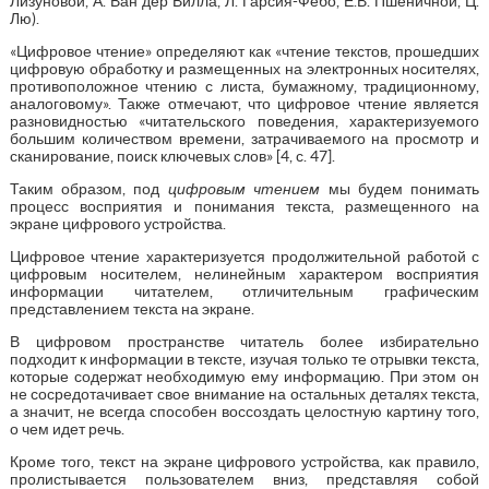
Лизуновой, А. Ван дер Вилла, Л. Гарсия-Фебо, Е.В. Пшеничной, Ц.
Лю).
«Цифровое чтение» определяют как «чтение текстов, прошедших
цифровую обработку и размещенных на электронных носителях,
противоположное чтению с листа, бумажному, традиционному,
аналоговому». Также отмечают, что цифровое чтение является
разновидностью «читательского поведения, характеризуемого
большим количеством времени, затрачиваемого на просмотр и
сканирование, поиск ключевых слов» [4, с. 47].
Таким образом, под
цифровым чтением
мы будем понимать
процесс восприятия и понимания текста, размещенного на
экране цифрового устройства.
Цифровое чтение характеризуется продолжительной работой с
цифровым носителем, нелинейным характером восприятия
информации читателем, отличительным графическим
представлением текста на экране.
В цифровом пространстве читатель более избирательно
подходит к информации в тексте, изучая только те отрывки текста,
которые содержат необходимую ему информацию. При этом он
не сосредотачивает свое внимание на остальных деталях текста,
а значит, не всегда способен воссоздать целостную картину того,
о чем идет речь.
Кроме того, текст на экране цифрового устройства, как правило,
пролистывается пользователем вниз, представляя собой