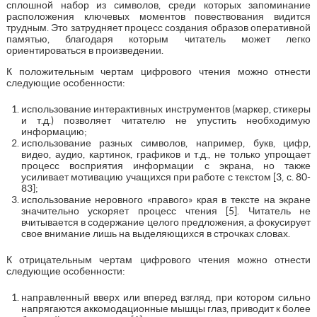
сплошной набор из символов, среди которых запоминание
расположения ключевых моментов повествования видится
трудным. Это затрудняет процесс создания образов оперативной
памятью, благодаря которым читатель может легко
ориентироваться в произведении.
К положительным чертам цифрового чтения можно отнести
следующие особенности:
использование интерактивных инструментов (маркер, стикеры
и т.д.) позволяет читателю не упустить необходимую
информацию;
использование разных символов, например, букв, цифр,
видео, аудио, картинок, графиков и т.д., не только упрощает
процесс восприятия информации с экрана, но также
усиливает мотивацию учащихся при работе с текстом [3, с. 80-
83];
использование неровного «правого» края в тексте на экране
значительно ускоряет процесс чтения [5]. Читатель не
вчитывается в содержание целого предложения, а фокусирует
свое внимание лишь на выделяющихся в строчках словах.
К отрицательным чертам цифрового чтения можно отнести
следующие особенности:
направленный вверх или вперед взгляд, при котором сильно
напрягаются аккомодационные мышцы глаз, приводит к более