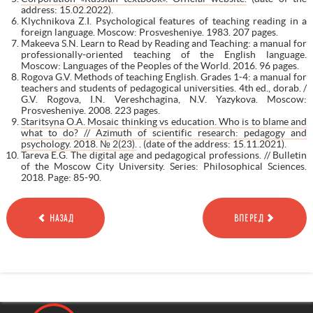
address: 15.02.2022).
Klychnikova Z.I. Psychological features of teaching reading in a
foreign language. Moscow: Prosvesheniye. 1983. 207 pages.
Makeeva S.N. Learn to Read by Reading and Teaching: a manual for
professionally-oriented teaching of the English language.
Moscow: Languages of the Peoples of the World. 2016. 96 pages.
Rogova G.V. Methods of teaching English. Grades 1-4: a manual for
teachers and students of pedagogical universities. 4th ed., dorab. /
G.V. Rogova, I.N. Vereshchagina, N.V. Yazykova. Moscow:
Prosvesheniye. 2008. 223 pages.
Staritsyna O.A. Mosaic thinking vs education. Who is to blame and
what to do? // Azimuth of scientific research: pedagogy and
psychology. 2018. № 2(23).
. (date of the address: 15.11.2021).
Tareva E.G. The digital age and pedagogical professions. // Bulletin
of the Moscow City University. Series: Philosophical Sciences.
2018. Page: 85-90.
НАЗАД
ВПЕРЕД