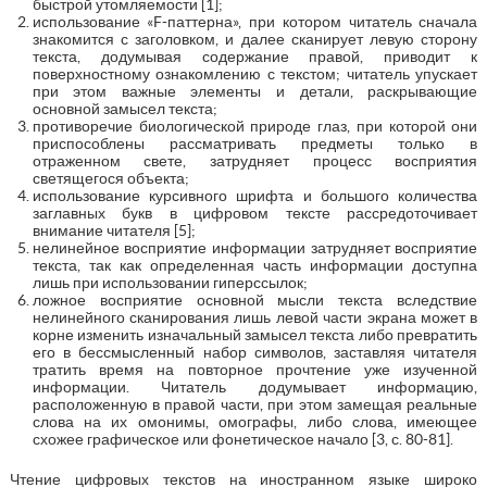
быстрой утомляемости [1];
использование «F-паттерна», при котором читатель сначала
знакомится с заголовком, и далее сканирует левую сторону
текста, додумывая содержание правой, приводит к
поверхностному ознакомлению с текстом; читатель упускает
при этом важные элементы и детали, раскрывающие
основной замысел текста;
противоречие биологической природе глаз, при которой они
приспособлены рассматривать предметы только в
отраженном свете, затрудняет процесс восприятия
светящегося объекта;
использование курсивного шрифта и большого количества
заглавных букв в цифровом тексте рассредоточивает
внимание читателя [5];
нелинейное восприятие информации затрудняет восприятие
текста, так как определенная часть информации доступна
лишь при использовании гиперссылок;
ложное восприятие основной мысли текста вследствие
нелинейного сканирования лишь левой части экрана может в
корне изменить изначальный замысел текста либо превратить
его в бессмысленный набор символов, заставляя читателя
тратить время на повторное прочтение уже изученной
информации. Читатель додумывает информацию,
расположенную в правой части, при этом замещая реальные
слова на их омонимы, омографы, либо слова, имеющее
схожее графическое или фонетическое начало [3, с. 80-81].
Чтение цифровых текстов на иностранном языке широко