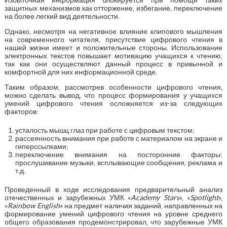
Избыточная информация блокируется при помощи таких
защитных механизмов как отторжение, избегание, переключение
на более легкий вид деятельности.
Однако, несмотря на негативное влияние клипового мышления
на современного читателя, присутствие цифрового чтения в
нашей жизни имеет и положительные стороны. Использование
электронных текстов повышает мотивацию учащихся к чтению,
так как они осуществляют данный процесс в привычной и
комфортной для них информационной среде.
Таким образом, рассмотрев особенности цифрового чтения,
можно сделать вывод, что процесс формирования у учащихся
умений цифрового чтения осложняется из-за следующих
факторов:
усталость мышц глаз при работе с цифровым текстом;
рассеянность внимания при работе с материалом на экране и
гиперссылками;
переключение внимания на посторонние факторы:
прослушивание музыки, всплывающие сообщения, реклама и
т.д.
Проведенный в ходе исследования предварительный анализ
отечественных и зарубежных УМК «
Academy Stars
», «
Spotlight
»,
«
Rainbow English
» на предмет наличия заданий, направленных на
формирование умений цифрового чтения на уровне среднего
общего образования продемонстрировал, что зарубежные УМК