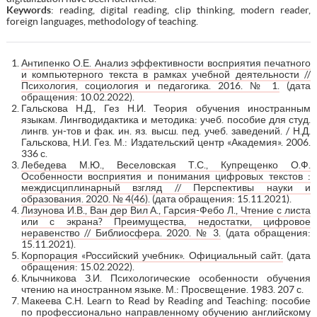
Keywords
: reading, digital reading, clip thinking, modern reader,
foreign languages, methodology of teaching.
Антипенко О.Е. Анализ эффективности восприятия печатного
и компьютерного текста в рамках учебной деятельности //
Психология, социология и педагогика. 2016. № 1.
(дата
обращения: 10.02.2022).
Гальскова Н.Д., Гез Н.И. Теория обучения иностранным
языкам. Лингводидактика и методика: учеб. пособие для студ.
лингв. ун-тов и фак. ин. яз. высш. пед. учеб. заведений. / Н.Д.
Гальскова, Н.И. Гез. М.: Издательский центр «Академия». 2006.
336 с.
Лебедева М.Ю., Веселовская Т.С., Купрещенко О.Ф.
Особенности восприятия и понимания цифровых текстов :
междисциплинарный взгляд // Перспективы науки и
образования. 2020. № 4(46).
(дата обращения: 15.11.2021).
Лизунова И.В., Ван дер Вил А., Гарсия-Фебо Л., Чтение с листа
или с экрана? Преимущества, недостатки, цифровое
неравенство // Библиосфера. 2020. № 3.
(дата обращения:
15.11.2021).
Корпорация «Российский учебник». Официальный сайт.
(дата
обращения: 15.02.2022).
Клычникова З.И. Психологические особенности обучения
чтению на иностранном языке. М.: Просвещение. 1983. 207 с.
Макеева С.Н. Learn to Read by Reading and Teaching: пособие
по профессионально направленному обучению английскому