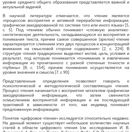
уровне среднего общего образования представляется важной и
актуальной задачей.
В научной литературе отмечается, что чтение является
«процессом восприятия и активной переработки информации,
графически закодированной по системе того или иного языка» [5,
с. 5]. Под чтением обычно понимают «сложную аналитико-
синтетическую деятельность, складывающуюся из восприятия и
понимания текста, причем самое совершенное (зрелое) чтение
характеризуется слиянием этих двух процессов и концентрацией
внимания на смысловой стороне содержания» [2, с. 224]. В
структуре чтения традиционно выделяют мотив, цель, условия и
результат, под которым понимается «понимание и извлечение
информации из прочитанного с разной степенью точности и
глубины» [8, с. 154], причем понимание осуществляется на
уровне значения и смысла [7, с.90].
Представленные определения позволяют говорить о
психологической и методологической составляющих чтения.
Процесс чтения начинается с восприятия читателем графически
закодированной информации, что затем сменяется
осмыслением воспринятой информации и ее последующей
трактовкой в зависимости от того, как индивид понимает
предложенную информацию.
Понятие «цифровое чтение» исследуется относительно недавно.
На данный момент существует небольшое количество научных
статей в области цифрового чтения (см. исследования И. В.