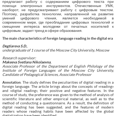
предлагают работу с содержанием цифрового текста при
помощи электронных инструментов. Отечественные УМК,
наоборот, не предусматривают работу с цифровым текстом.
Поэтому, разработка технологии, направленной на развитие
умений цифрового чтения, является необходимой в
современном мире, где преобладание цифровых технологий и
смещение интереса молодежи от печатных носителей к
цифровым, задает тренд в сфере образования.
The main characteristics of foreign language reading in the digital era
Degtiareva S.D.
,
undergraduate of 1 course of the Moscow City University, Moscow
Research supervisor:
Makeeva Svetlana Nikolaevna
,
Associate Professor of the Department of English Philology of the
Institute of Foreign Languages of the Moscow City University,
Candidate of Pedagogical Sciences, Associate Professor
Аnnotation
. The study defines the peculiarities of digital reading in a
foreign language. The article brings about the concepts of «reading»
and «digital reading», their positive and negative features. In the
course of study, the preference was given to the method of analysis of
scientific literature and other empirical material, as well as to the
method of conducting a questionnaire. As a result, the definition of
digital reading has been suggested, and the features of modern
readers whose reading habits have been affected by the global
digitalization have been identified.