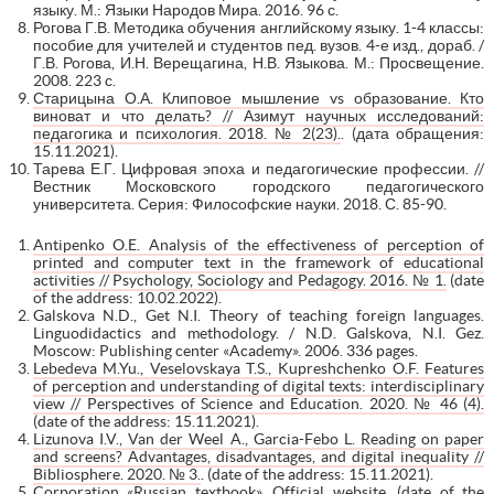
языку. М.: Языки Народов Мира. 2016. 96 с.
Рогова Г.В. Методика обучения английскому языку. 1-4 классы:
пособие для учителей и студентов пед. вузов. 4-е изд., дораб. /
Г.В. Рогова, И.Н. Верещагина, Н.В. Языкова. М.: Просвещение.
2008. 223 с.
Старицына О.А. Клиповое мышление vs образование. Кто
виноват и что делать? // Азимут научных исследований:
педагогика и психология. 2018. № 2(23).
. (дата обращения:
15.11.2021).
Тарева Е.Г. Цифровая эпоха и педагогические профессии. //
Вестник Московского городского педагогического
университета. Серия: Философские науки. 2018. С. 85-90.
Antipenko O.E. Analysis of the effectiveness of perception of
printed and computer text in the framework of educational
activities // Psychology, Sociology and Pedagogy. 2016. № 1.
(date
of the address: 10.02.2022).
Galskova N.D., Get N.I. Theory of teaching foreign languages.
Linguodidactics and methodology. / N.D. Galskova, N.I. Gez.
Moscow: Publishing center «Academy». 2006. 336 pages.
Lebedeva M.Yu., Veselovskaya T.S., Kupreshchenko O.F. Features
of perception and understanding of digital texts: interdisciplinary
view // Perspectives of Science and Education. 2020. № 46 (4).
(date of the address: 15.11.2021).
Lizunova I.V., Van der Weel A., Garcia-Febo L. Reading on paper
and screens? Advantages, disadvantages, and digital inequality //
Bibliosphere. 2020. № 3.
. (date of the address: 15.11.2021).
Corporation «Russian textbook». Official website.
(date of the