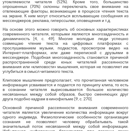
утомляемости читателя (52%). Кроме того, большинство
опрошенных (70%) склонны переключать свое внимание на
отвлекающие факторы, возникающие в процессе чтения текста
на экране. К ним могут относиться всплывающие сообщения из
мессенджеров, реклама, гиперссылки, оповещения и т.д.
На основе этого можно говорить об основных характеристиках
современного читателя, которыми являются многозадачность и
динамичность [4, с. 49]. Многие молодые люди успешно
совмещаю чтение текста на цифровых платформах с
прослушиванием музыки, подкастов, просмотром видео на
Интернет-платформах, или даже перепиской с друзьями в
мессенджере. Подобная многозадачность становится причиной
распространенной среди юных читателей рассеянности
внимания или «клиповости» мышления, которая не позволяет им
углубиться в смысл читаемого текста.
Клиповое мышление предполагает, что прочитанная человеком
информация усваивается и подается по принципу клипа, то есть
в сознании читателя вырисовывается большое количество
несвязанных между собой образов, быстро сменяющих друг
друга подобно кадрам в кинофильме [9, с. 270].
Основной причиной рассеянности внимания современного
читателя является увеличение количества информации вокруг
одного индивида. Физиологические особенности организации
сознания не позволяют человеку обрабатывать такой
значительный поток несвязанной между собой информации.