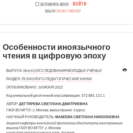
ВОЙТИ
ЗАПОМНИТЬ МЕНЯ
ЗАБЫЛИ
ЛОГИН
/
ПАРОЛЬ
?
Особенности иноязычного
чтения в цифровую эпоху
ВЫПУСК:
№6(41) ИССЛЕДОВАНИЯ МОЛОДЫХ УЧЁНЫХ
РАЗДЕЛ:
ПСИХОЛОГО-ПЕДАГОГИЧЕСКИЕ НАУКИ
ОПУБЛИКОВАНО:
10 ИЮНЯ 2022
Код уникальной десятичной классификации:
372.881.111.1
АВТОР:
ДЕГТЯРЕВА СВЕТЛАНА ДМИТРИЕВНА
ГАОУ ВО МГПУ, г. Москва, магистрант 1 курса
НАУЧНЫЙ РУКОВОДИТЕЛЬ:
МАКЕЕВА СВЕТЛАНА НИКОЛАЕВНА
доцент кафедры английской филологии Института иностранных
языков ГАОУ ВО МГПУ, г. Москва
кандидат педагогических наук, доцент