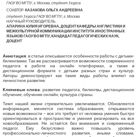
ГАОУ ВО МГПУ, г. Москва, студент 5 курса
СОАВТОР:
КАЗАКОВА ОЛЬГА АНДРЕЕВНА
студент 5 курса ГАОУ ВО МГПУ, г. Москва
НАУЧНЫЙ РУКОВОДИТЕЛЬ:
АПАРИНА ЮЛИЯ ИГОРЕВНА, ДОЦЕНТ КАФЕДРЫ АНГЛИСТИКИ И
МЕЖКУЛЬТУРНОЙ КОММУНИКАЦИИ ИНСТИТУТА ИНОСТРАННЫХ
ЯЗЫКОВ ГАОУ ВО МГПУ, КАНДИДАТ ПЕДАГОГИЧЕСКИХ НАУК,
ДОЦЕНТ
Аннотация
: в статье описываются особенности работы с детьми-
билингвами. Так же рассматриваются возможности современного
педагога в работе на онлайн платформах, а также в
дистанционном формате с детьми разных стран и культур.
Авторы демонстрируют как такие виды работы влияют на
личностное развитие.
Ключевые слова
: развитие педагога, билингвы, дистанционное
обучение, обучение онлайн, культура страны.
Темп нашей жизни стремительно увеличивается. Обновляется
информация, меняется система образования, открываются
новые возможности – все это требует от человека умения быстро
ориентироваться в пространстве и умения реагировать на все
новообразования. Не остаётся без внимания и современный
педагог. Ему безусловно важно повышать уровень
профессионально-личностного развития, иными словами,