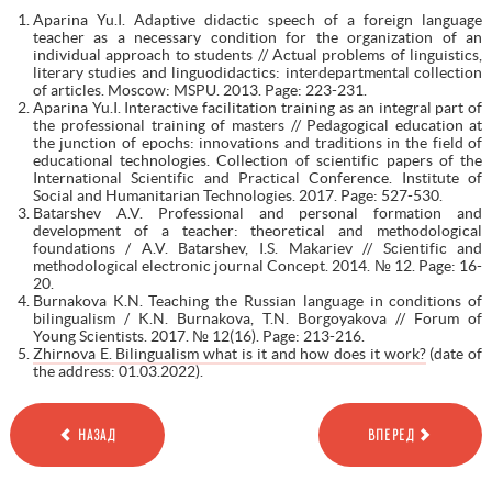
Aparina Yu.I. Adaptive didactic speech of a foreign language
teacher as a necessary condition for the organization of an
individual approach to students // Actual problems of linguistics,
literary studies and linguodidactics: interdepartmental collection
of articles. Moscow: MSPU. 2013. Page: 223-231.
Aparina Yu.I. Interactive facilitation training as an integral part of
the professional training of masters // Pedagogical education at
the junction of epochs: innovations and traditions in the field of
educational technologies. Collection of scientific papers of the
International Scientific and Practical Conference. Institute of
Social and Humanitarian Technologies. 2017. Page: 527-530.
Batarshev A.V. Professional and personal formation and
development of a teacher: theoretical and methodological
foundations / A.V. Batarshev, I.S. Makariev // Scientific and
methodological electronic journal Concept. 2014. № 12. Page: 16-
20.
Burnakova K.N. Teaching the Russian language in conditions of
bilingualism / K.N. Burnakova, T.N. Borgoyakova // Forum of
Young Scientists. 2017. № 12(16). Page: 213-216.
Zhirnova E. Bilingualism what is it and how does it work?
(date of
the address: 01.03.2022).
НАЗАД
ВПЕРЕД