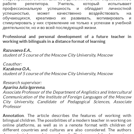
работе репетитора. Учитель, который испытывает
профессиональную успешность и обладает личностной
успешностью, может качественно воздействовать на
обучающихся, креативно их развивать, мотивировать и
стимулировать у них стремление не только к успехам в учебной
деятельности, но и во всей последующей жизни.
Professional and personal development of a future teacher in
working with bilinguals in а distance format of learning
Razuvaeva E.A.
,
student of 5 course of the Moscow City University, Moscow
Coauthor:
Kazakova O.A.
,
student of 5 course of the Moscow City University, Moscow
Research supervisor:
Aparina Julia Igorevna
,
Associate Professor of the Department of Anglistics and Intercultural
Communication of the Institute of Foreign Languages of the Moscow
City University, Candidate of Pedagogical Sciences, Associate
Professor
Аnnotation
. The article describes the features of working with
bilingual children. The possibilities of a modern teacher in working on
online platforms, as well as in a remote format with children of
different countries and cultures are also considered. The authors