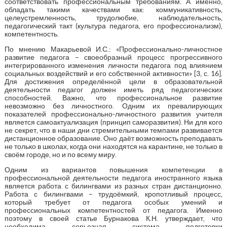
соответствовать профессиональным требованиям. А именно,
обладать такими качествами как: коммуникативность,
целеустремленность, трудолюбие, наблюдательность,
педагогический такт (культура педагога, его профессионализм),
компетентность.
По мнению Макарьевой И.С.: «Профессионально-личностное
развитие педагога – своеобразный процесс прогрессивного
интегрированного изменения личности педагога под влиянием
социальных воздействий и его собственной активности» [3, с. 16].
Для достижения определённой цели в образовательной
деятельности педагог должен иметь ряд педагогических
способностей. Важно, что профессиональное развитие
невозможно без личностного. Одним их превалирующих
показателей профессионально-личностного развития учителя
является самоактуализация (принцип саморазвития). Ни для кого
не секрет, что в наши дни стремительными темпами развивается
дистанционное образование. Оно даёт возможность преподавать
не только в школах, когда они находятся на карантине, не только в
своём городе, но и по всему миру.
Одним из вариантов повышения компетенции в
профессиональной деятельности педагога иностранного языка
является работа с билингвами из разных стран дистанционно.
Работа с билингвами – трудоёмкий, кропотливый процесс,
который требует от педагога особых умений и
профессиональных компетентностей от педагога. Именно
поэтому в своей статье Бурнакова К.Н. утверждает, что
необходима серьезная система подготовки