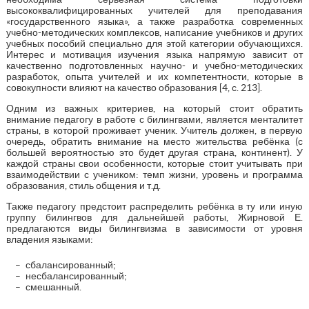
высококвалифицированных учителей для преподавания
«государственного языка», а также разработка современных
учебно-методических комплексов, написание учебников и других
учебных пособий специально для этой категории обучающихся.
Интерес и мотивация изучения языка напрямую зависит от
качественно подготовленных научно- и учебно-методических
разработок, опыта учителей и их компетентности, которые в
совокупности влияют на качество образования [4, с. 213].
Одним из важных критериев, на который стоит обратить
внимание педагогу в работе с билингвами, является менталитет
страны, в которой проживает ученик. Учитель должен, в первую
очередь, обратить внимание на место жительства ребёнка (с
большей вероятностью это будет другая страна, континент). У
каждой страны свои особенности, которые стоит учитывать при
взаимодействии с учеником: темп жизни, уровень и программа
образования, стиль общения и т.д.
Также педагогу предстоит распределить ребёнка в ту или иную
группу билингвов для дальнейшей работы, Жирновой Е.
предлагаются виды билингвизма в зависимости от уровня
владения языками:
сбалансированный;
несбалансированный;
смешанный.