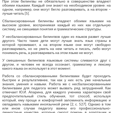
При этом билингвы не обязательно в совершенстве владеют
обоими языками. Каждый они знают на необходимом уровне: на
одном, например, они могут бегло разговаривать, а на втором –
лучше читать [5].
Сбалансированные билингвы владеют обоими языками на
высоком уровне, воспринимая каждый из них как отдельную
систему, не смешивая понятия и грамматические структуры.
У несбалансированных билингвов один из языков развит лучше
другого. Часто такие дети могут лучше знать язык страны в
которой проживают, а на втором языке они могут свободно
разговаривать, но не уметь на нем читать и писать, либо могут
понимать речь, а разговаривать на этом языке не могут.
У смешанных билингвов языковые системы сливаются друг с
другом, и человек не всегда осознает, грамматику и лексику
какого языка он использует в этот момент.
Работа со сбалансированными билингвами будет проходить
быстрее и результативнее, так как у них есть уже начальные
знания, умения и навыки. Работа же с несбалансированными
билингвами для педагога может вызвать ряд затруднений. Как
отмечает Ю.И. Апарина, для каждого ученика характерен свой
предпочтительный стиль обучения, тот способ, используя
который, ему проще и комфортней запоминать информацию и
овладевать навыками иноязычной речи [2, с. 527]. Однако в том
или ином случае педагогу важны его профессионально-
личностные качества, которые смогут помочь в адаптации и