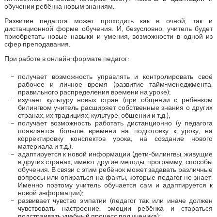
обучении ребёнка новым знаниям.
Развитие педагога может проходить как в очной, так и
дистанционной форме обучения. И, безусловно, учитель будет
приобретать новые навыки и умения, возможности в одной из
сфер преподавания.
При работе в онлайн-формате педагог:
получает возможность управлять и контролировать своё
рабочее и личное время (развитие тайм-менеджмента,
правильного распределения времени на уроке);
изучает культуру новых стран (при общении с ребёнком
билингвом учитель расширяет собственные знания о других
странах, их традициях, культуре, общении и т.д.);
получает возможность работать дистанционно (у педагога
появляется больше времени на подготовку к уроку, на
корректировку конспектов урока, на создание нового
материала и т.д.);
адаптируется к новой информации (дети-билингвы, живущие
в других странах, имеют другие методы, программу, способы
обучения. В связи с этим ребёнок может задавать различные
вопросы или опираться на факты, которые педагог не знает.
Именно поэтому учитель обучается сам и адаптируется к
новой информации);
развивает чувство эмпатии (педагог так или иначе должен
чувствовать настроение, эмоции ребёнка и стараться
подстраивать учебный процесс под ученика);