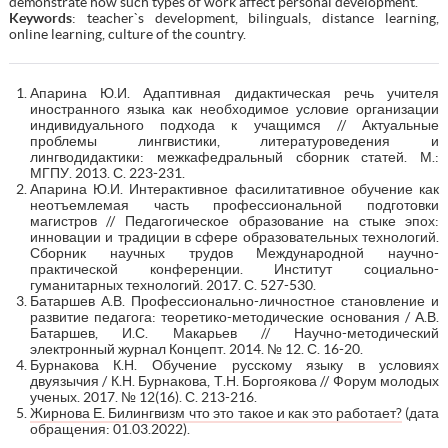
demonstrate how such types of work affect personal development.
Keywords
: teacher`s development, bilinguals, distance learning,
online learning, culture of the country.
Апарина Ю.И. Адаптивная дидактическая речь учителя
иностранного языка как необходимое условие организации
индивидуального подхода к учащимся // Актуальные
проблемы лингвистики, литературоведения и
лингводидактики: межкафедральный сборник статей. М.:
МГПУ. 2013. С. 223-231.
Апарина Ю.И. Интерактивное фасилитативное обучение как
неотъемлемая часть профессиональной подготовки
магистров // Педагогическое образование на стыке эпох:
инновации и традиции в сфере образовательных технологий.
Сборник научных трудов Международной научно-
практической конференции. Институт социально-
гуманитарных технологий. 2017. С. 527-530.
Батаршев А.В. Профессионально-личностное становление и
развитие педагога: теоретико-методические основания / А.В.
Батаршев, И.С. Макарьев // Научно-методический
электронный журнал Концепт. 2014. № 12. С. 16-20.
Бурнакова К.Н. Обучение русскому языку в условиях
двуязычия / К.Н. Бурнакова, Т.Н. Боргоякова // Форум молодых
ученых. 2017. № 12(16). С. 213-216.
Жирнова Е. Билингвизм что это такое и как это работает?
(дата
обращения: 01.03.2022).