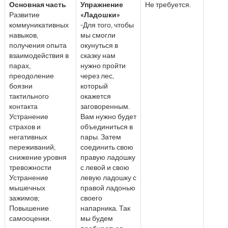
Основная часть
Упражнение
Не требуется.
Развитие
«Ладошки»
коммуникативных
-Для того, чтобы
навыков,
мы смогли
получения опыта
окунуться в
взаимодействия в
сказку нам
парах,
нужно пройти
преодоление
через лес,
боязни
который
тактильного
окажется
контакта
заговоренным.
Устранение
Вам нужно будет
страхов и
объединиться в
негативных
пары. Затем
переживаний,
соединить свою
снижение уровня
правую ладошку
тревожности
с левой и свою
Устранение
левую ладошку с
мышечных
правой ладонью
зажимов;
своего
Повышение
напарника. Так
самооценки.
мы будем