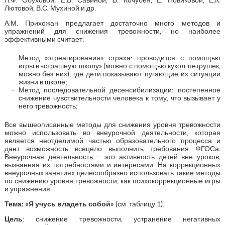
Лютовой, В.С. Мухиной и др.
А.М. Прихожан предлагает достаточно много методов и
упражнений для снижения тревожности, но наиболее
эффективными считает:
Метод «отреагирования» страха: проводится с помощью
игры в «страшную школу» (можно с помощью кукол-петрушек,
можно без них), где дети показывают пугающие их ситуации
жизни в школе;
Метод последовательной десенсибилизации: постепенное
снижение чувствительности человека к тому, что вызывает у
него тревожность;
Все вышеописанные методы для снижения уровня тревожности
можно использовать во внеурочной деятельности, которая
является неотделимой частью образовательного процесса и
дает возможность всецело выполнить требования ФГОСа.
Внеурочная деятельность – это активность детей вне уроков,
вызванная их потребностями и интересами. На коррекционных
внеурочных занятиях целесообразно использовать такие методы
по снижению уровня тревожности, как психокоррекционные игры
и упражнения.
Тема: «Я учусь владеть собой»
(см. таблицу 1).
Цель
: снижение тревожности, устранение негативных