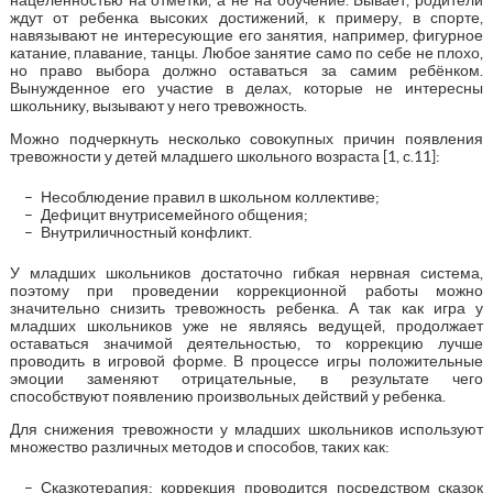
ждут от ребенка высоких достижений, к примеру, в спорте,
навязывают не интересующие его занятия, например, фигурное
катание, плавание, танцы. Любое занятие само по себе не плохо,
но право выбора должно оставаться за самим ребёнком.
Вынужденное его участие в делах, которые не интересны
школьнику, вызывают у него тревожность.
Можно подчеркнуть несколько совокупных причин появления
тревожности у детей младшего школьного возраста [1, с.11]:
Несоблюдение правил в школьном коллективе;
Дефицит внутрисемейного общения;
Внутриличностный конфликт.
У младших школьников достаточно гибкая нервная система,
поэтому при проведении коррекционной работы можно
значительно снизить тревожность ребенка. А так как игра у
младших школьников уже не являясь ведущей, продолжает
оставаться значимой деятельностью, то коррекцию лучше
проводить в игровой форме. В процессе игры положительные
эмоции заменяют отрицательные, в результате чего
способствуют появлению произвольных действий у ребенка.
Для снижения тревожности у младших школьников используют
множество различных методов и способов, таких как:
Сказкотерапия: коррекция проводится посредством сказок