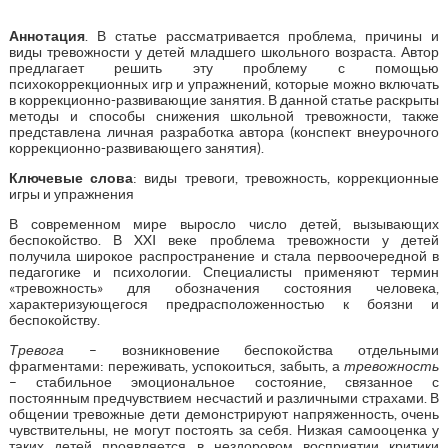
Аннотация
. В статье рассматривается проблема, причины и
виды тревожности у детей младшего школьного возраста. Автор
предлагает решить эту проблему с помощью
психокоррекционных игр и упражнений, которые можно включать
в коррекционно-развивающие занятия. В данной статье раскрыты
методы и способы снижения школьной тревожности, также
представлена личная разработка автора (конспект внеурочного
коррекционно-развивающего занятия).
Ключевые слова
: виды тревоги, тревожность, коррекционные
игры и упражнения
В современном мире выросло число детей, вызывающих
беспокойство. В XXI веке проблема тревожности у детей
получила широкое распространение и стала первоочередной в
педагогике и психологии. Специалисты применяют термин
«тревожность» для обозначения состояния человека,
характеризующегося предрасположенностью к боязни и
беспокойству.
Тревога
– возникновение беспокойства отдельными
фрагментами: переживать, успокоиться, забыть, а
тревожность
– стабильное эмоциональное состояние, связанное с
постоянным предчувствием несчастий и различными страхами. В
общении тревожные дети демонстрируют напряженность, очень
чувствительны, не могут постоять за себя. Низкая самооценка у
таких детей проявляется в нездоровом восприятии критики