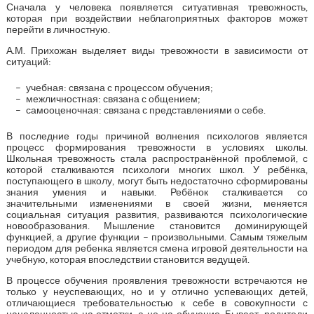
Сначала у человека появляется ситуативная тревожность,
которая при воздействии неблагоприятных факторов может
перейти в личностную.
А.М. Прихожан выделяет виды тревожности в зависимости от
ситуаций:
учебная: связана с процессом обучения;
межличностная: связана с общением;
самооценочная: связана с представлениями о себе.
В последние годы причиной волнения психологов является
процесс формирования тревожности в условиях школы.
Школьная тревожность стала распространённой проблемой, с
которой сталкиваются психологи многих школ. У ребёнка,
поступающего в школу, могут быть недостаточно сформированы
знания умения и навыки. Ребёнок сталкивается со
значительными изменениями в своей жизни, меняется
социальная ситуация развития, развиваются психологические
новообразования. Мышление становится доминирующей
функцией, а другие функции – произвольными. Самым тяжелым
периодом для ребенка является смена игровой деятельности на
учебную, которая впоследствии становится ведущей.
В процессе обучения проявления тревожности встречаются не
только у неуспевающих, но и у отлично успевающих детей,
отличающиеся требовательностью к себе в совокупности с
нацеленностью на отметки, а не на обучение. Бывает, родители