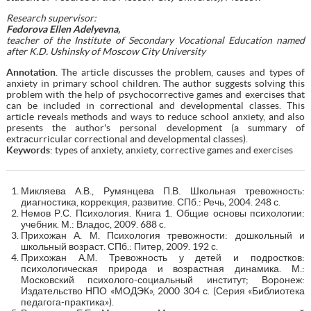
Research supervisor:
Fedorova Ellen Adelyevna,
teacher of the Institute of Secondary Vocational Education named
after K.D. Ushinsky of Moscow City University
Annotation
. The article discusses the problem, causes and types of
anxiety in primary school children. The author suggests solving this
problem with the help of psychocorrective games and exercises that
can be included in correctional and developmental classes. This
article reveals methods and ways to reduce school anxiety, and also
presents the author's personal development (a summary of
extracurricular correctional and developmental classes).
Keywords
: types of anxiety, anxiety, corrective games and exercises
Микляева А.В., Румянцева П.В. Школьная тревожность:
диагностика, коррекция, развитие. СПб.: Речь, 2004. 248 с.
Немов Р.С. Психология. Книга 1. Общие основы психологии:
учебник. М.: Владос, 2009. 688 c.
Прихожан А. М. Психология тревожности: дошкольный и
школьный возраст. СПб.: Питер, 2009. 192 с.
Прихожан А.М. Тревожность у детей и подростков:
психологическая природа и возрастная динамика. М.:
Московский психолого-социальный институт; Воронеж:
Издательство НПО «МОДЭК», 2000 304 с. (Серия «Библиотека
педагога-практика»).