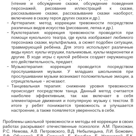
(чтение и обсуждение сказки, обсуждение поведения
персонажей, рисование иллюстраций к сказке,
рассказывание сказки, рассказывание сказки наоборот,
включение в сказку героя других сказок и др.).
Арттерапия: метод коррекции тревожности посредством
различных видов искусства (рисование, лепка и др.).
Куклотерапия: коррекция тревожности проводится при
помощи кукольного театра, где кукла изображает любимого
персонажа сказки, мультфильма, а сюжет подобен ситуации,
травмирующей ребёнка. Для этого используют различные
виды кукол: куклы-игрушки, пальчиковые, куклы-марионетки и
другие. В ходе игры с куклой ребёнок создает окружающую
его действительность, предает.
Музыкотерапия: коррекция проводится посредством
прослушивания музыки. У младших школьников при
прослушивании музыки возникают положительные эмоции, а
отрицательные – исчезают.
Танцевальная терапия: снижение уровня тревожности
происходит посредством танца. Данный метод считается
наиболее эффективным, так как включает в себя
элементарные движения и популярную музыку с текстом. В
итоге у ребят понижается тревожность и улучшается
настроение, а также появляется уверенность в себе.
Проблемы школьной тревожности и методы её коррекции в своих
работах раскрывают отечественные психологи: А.М. Прихожан,
Р.С. Немова, А.В. Петровского, В.Д. Небылицына, Л.И. Божович,
Л.Ф. Обуховой, Е.В. Савиной, Б. Кочубея, Е. Новиковой, Е.К.