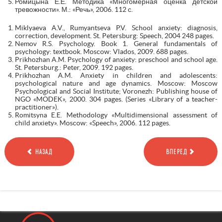
Ромицына Е.Е. Методика «Многомерная оценка детской
тревожности». М.: «Речь», 2006. 112 с.
Miklyaeva A.V., Rumyantseva P.V. School anxiety: diagnosis,
correction, development. St. Petersburg: Speech, 2004 248 pages.
Nemov R.S. Psychology. Book 1. General fundamentals of
psychology: textbook. Moscow: Vlados, 2009. 688 pages.
Prikhozhan A.M. Psychology of anxiety: preschool and school age.
St. Petersburg.: Peter, 2009. 192 pages.
Prikhozhan A.M. Anxiety in children and adolescents:
psychological nature and age dynamics. Moscow: Moscow
Psychological and Social Institute; Voronezh: Publishing house of
NGO «MODEK», 2000. 304 pages. (Series «Library of a teacher-
practitioner»).
Romitsyna E.E. Methodology «Multidimensional assessment of
child anxiety». Moscow: «Speech», 2006. 112 pages.
НАЗАД
ВПЕРЕД