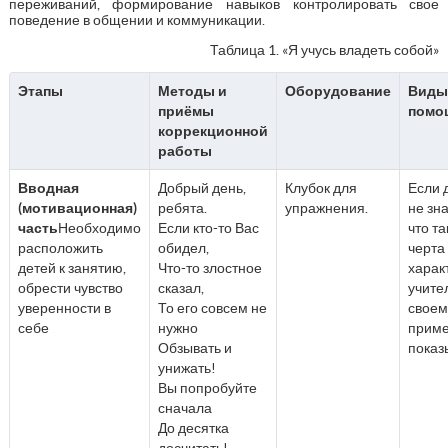
переживаний, формирование навыков контролировать свое
поведение в общении и коммуникации.
Таблица 1. «Я учусь владеть собой»
Этапы
Методы и
Оборудование
Виды
приёмы
помо
коррекционной
работы
Вводная
Добрый день,
Клубок для
Если 
(мотивационная)
ребята.
упражнения.
не зн
часть
Необходимо
Если кто-то Вас
что та
расположить
обидел,
черта
детей к занятию,
Что-то злостное
харак
обрести чувство
сказал,
учите
уверенности в
То его совсем не
своем
себе
нужно
прим
Обзывать и
показ
унижать!
Вы попробуйте
сначала
До десятка
досчитать!