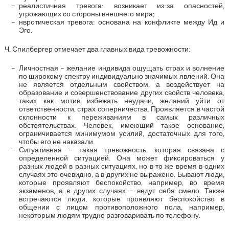
реалистичная тревога: возникает из-за опасностей,
угрожающих со стороны внешнего мира;
нвротическая тревога: основана на конфликте между Ид и
Эго.
Ч. Спилбергер отмечает два главных вида тревожности:
Личностная – желание индивида ощущать страх и волнение
по широкому спектру индивидуально значимых явлений. Она
не является отдельным свойством, а воздействует на
образование и совершенствование других свойств человека,
таких как мотив избежать неудачи, желаний уйти от
ответственности, страх соперничества. Проявляется в частой
склонности к переживаниям в самых различных
обстоятельствах. Человек, имеющий такое основание,
ограничивается минимумом усилий, достаточных для того,
чтобы его не наказали.
Ситуативная – такая тревожность, которая связана с
определенной ситуацией. Она может фиксироваться у
разных людей в разных ситуациях, но в то же время в одних
случаях это очевидно, а в других не выражено. Бывают люди,
которые проявляют беспокойство, например, во время
экзаменов, а в других случаях – ведут себя смело. Также
встречаются люди, которые проявляют беспокойство в
общении с лицом противоположного пола, например,
некоторым людям трудно разговаривать по телефону.