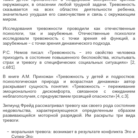
окружающих, в опасении любой трудной задачи. Тревожность
сказывается на всех областях деятельности ребенка,
значительно ухудшая его самочувствие и связь с окружающим
миром.
Исследования тревожности проводили как отечественные
психологи, так и зарубежные. Отечественные психологи
исследовали тревожность с точки зрения её функций, а
зарубежные – с точки зрения динамического подхода.
Р.С. Немов писал: «Тревожность – это свойство человека
приходить в состояние повышенного беспокойства, испытывать
страх и тревогу в специфических социальных ситуациях» [2,
с.681].
В книге А.М. Прихожан «Тревожность у детей и подростков:
психологическая природа и возрастная динамика» автор
раскрывает сущность понятия: «Тревожность – переживание
эмоционального дискомфорта, связанное с ожиданием
неблагополучия, с предчувствием грозящей опасности» [4, с.3].
Зигмунд Фрейд рассматривал тревогу как своего рода состояние
недовольства, характеризующееся определенным образом
развивающейся моторной разрядкой. Им раскрыты три вида
тревоги:
моральная тревога: возникает в результате конфликта Эго и
Супер-Эго;