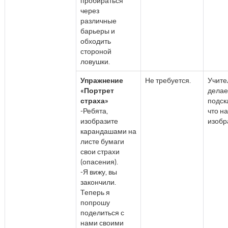
пробираться
через
различные
барьеры и
обходить
стороной
ловушки.
Упражнение
Не требуется.
Учите
«Портрет
делае
страха»
подск
-Ребята,
что н
изобразите
изобр
карандашами на
листе бумаги
свои страхи
(опасения).
-Я вижу, вы
закончили.
Теперь я
попрошу
поделиться с
нами своими