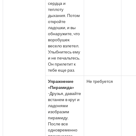
сердца и
теплоту
дыхания. Потом
откройте
ладошки, и вы
обнаружите, что
воробушек
весело взлетел.
Улыбнитесь ему
и не печальтесь.
Он прилетит к
тебе еще раз.
Упражнение
Не требуется
«Пирамида»
-Друзья, давайте
встанем в круг и
ладонями
изобразим
пирамиду.
После все
одновременно
произнесем: