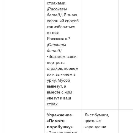
страхами.
(Рассказы
детей)
-Я знаю
хороший способ
как избавиться
от них.
Рассказать?
(Ответы
детей)
-Возьмем ваши
портреты
страхов, порвем
их и выкинем в
урну. Мусор
вывезут, а
вместе с ним
увезут и ваш
страх.
Упражнение
Лист бумаги,
«Помоги
цветные
воробушку»
карандаши.
-Предположите,