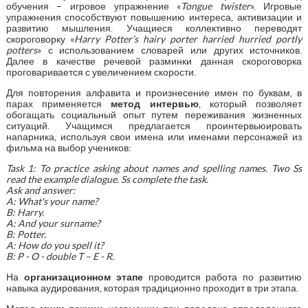
обучения – игровое упражнение «
Tongue twister
». Игровые
упражнения способствуют повышению интереса, активизации и
развитию мышления. Учащиеся коллективно переводят
скороговорку «
Harry Potter’s hairy porter harried hurried portly
potters
» с использованием словарей или других источников.
Далее в качестве речевой разминки данная скороговорка
проговаривается с увеличением скорости.
Для повторения алфавита и произнесение имен по буквам, в
парах применяется
метод интервью
, который позволяет
обогащать социальный опыт путем переживания жизненных
ситуаций. Учащимся предлагается проинтервьюировать
напарника, используя свои имена или именами персонажей из
фильма на выбор учеников:
Task 1: To practice asking about names and spelling names. Two Ss
read the example dialogue. Ss complete the task.
Ask and answer:
A: What's your name?
B: Harry.
A: And your surname?
B: Potter.
A: How do you spell it?
B: P - O - double T – E - R.
На
организационном этапе
проводится работа по развитию
навыка аудирования, которая традиционно проходит в три этапа.