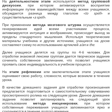
На
деятельностном этапе
используется
метод групповой
дискуссии
, при котором активизируется восприятие
информации путем взаимодействия между всеми учащимися,
обсуждается разница между глаголом «
to spell
» и
существительным «
a spell
».
При применении
метода мозгового штурма
осуществляется
генерирование идей всеми участниками процесса,
активизируются интуиция и воображение, происходит выход за
пределы стандартного мышления. Используя теоретические
материалы учебника и другие источники, учащиеся на доске
составляют схему по использованию артиклей
a/an
и
the
.
Далее учащиеся делятся на группы по 4-6 человек. Для
отработки знакомой лексики группам дается творческое задание
сочинить собственное заклинание, что позволит учащимся
проявить свою индивидуальность в учебном процессе.
На
этапе рефлексии
или заключительном этапе учащиеся
оценивают свою работу, сложности, которые возникли в течение
урока.
В качестве домашнего задания для отработки произношения
предлагается подготовиться к самостоятельному озвучиванию
просмотренного ролика на следующем уроке. Данное домашнее
задание позволит запланировать на следующий урок
использование
метода инсценировки
, при котором
собственные переживания учащихся запоминаются ярко и
сохраняются в течение долгого времени.