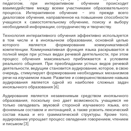
педагогом, при интерактивном обучении происходит
взаимодействие между всеми участниками образовательного
процесса. Интерактивное обучение – это прежде всего
диалоговое обучение, направленное на повышение способности
учащихся к самостоятельному обучению, поиску и выбору
необходимой информации, сотрудничеству и творчеству.
Технология интерактивного обучения эффективно используется
в том числе и в иноязычном образовании, основной целью
которого является формирование коммуникативной
компетенции. Коммуникативная функция языка раскрывается в
полной мере при устных видах речевой деятельности, при этом
процесс обучения максимально приближается к условиям
реального общения. При преобладании устных видов речевой
деятельности, ведущим становится аудирование, которое, в свою
очередь, стимулирует формирование необходимых механизмов
речи на изучаемом языке. Развитие и совершенствование навыка
аудирования является одной из наиболее сложных задач
иноязычного образования [6].
Аудирование является незаменимым средством иноязычного
образования, поскольку оно дает возможность учащимся не
только овладевать звуковой стороной изучаемого языка, его
фонемным составом и интонацией, а также усвоить лексический
состав языка и его грамматической структуры. Кроме того,
аудирование упрощает процесс овладения говорением, чтением
и письмом [3].