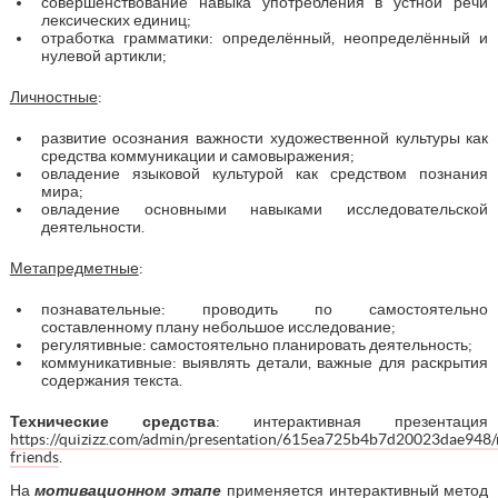
совершенствование навыка употребления в устной речи
лексических единиц;
отработка грамматики: определённый, неопределённый и
нулевой артикли;
Личностные
:
развитие осознания важности художественной культуры как
средства коммуникации и самовыражения;
овладение языковой культурой как средством познания
мира;
овладение основными навыками исследовательской
деятельности.
Метапредметные
:
познавательные: проводить по самостоятельно
составленному плану небольшое исследование;
регулятивные: самостоятельно планировать деятельность;
коммуникативные: выявлять детали, важные для раскрытия
содержания текста.
Технические средства
: интерактивная презентация
https://quizizz.com/admin/presentation/615ea725b4b7d20023dae948
friends
.
На
мотивационном этапе
применяется интерактивный метод