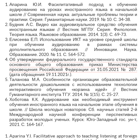
Апарина Ю.И. Фасилитативный подход к обучению
аудированию на уроках иностранного языка в начальной
школе // Современная наука: актуальные проблемы теории и
практики. Серия: Гуманитарные науки. 2019. № 10. С. 34-38.
Будник А.С. Видео как аудиовизуальное средство обучения
иностранным языкам // Вестник МГПУ. Серия: Филология.
Теория языка. Языковое образование. 2014. 1(3). С. 69-73.
Елисеева Е.П. Использование ИКТ на уровне средней школы
при обучении аудированию в рамках системы
дополнительного образования. // Инновации. Наука.
Образование. 2020. № 11. С. 564-572.
Об утверждении федерального государственного стандарта
основного общего образования: приказ Министерства
просвещения Российской Федерации от 31.05.2021 № 287.
(дата обращения 19.11.2021г.).
Таланова М.А. Особенности организации образовательной
деятельности дошкольников с использованием технологии
интерактивного обучения «корзина идей» // Вестник
Гуманитарного института ТГУ. 2014. № 1(15). С. 25-27.
Хоботова К.К. Аудирование как необходимый инструмент
обучения иностранного языка на начальном этапе обучения в
школе. // Школа молодых новаторов: Сб. научных статей 2-й
Международной научной конференции перспективных
разработок молодых ученых. Курск: Юго-Западный гос. ун-т,
2021. С. 164-167.
Aparina Y.I. Facilitative approach to teaching listening at foreign