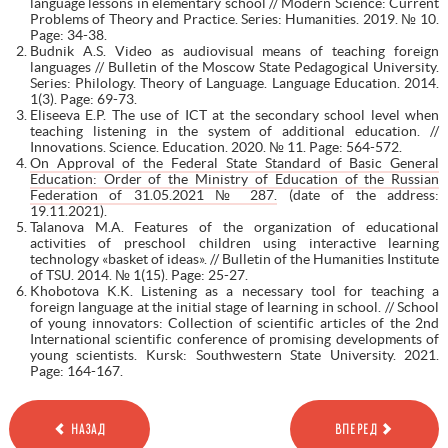
language lessons in elementary school // Modern Science: Current
Problems of Theory and Practice. Series: Humanities. 2019. № 10.
Page: 34-38.
Budnik A.S. Video as audiovisual means of teaching foreign
languages // Bulletin of the Moscow State Pedagogical University.
Series: Philology. Theory of Language. Language Education. 2014.
1(3). Page: 69-73.
Eliseeva E.P. The use of ICT at the secondary school level when
teaching listening in the system of additional education. //
Innovations. Science. Education. 2020. № 11. Page: 564-572.
On Approval of the Federal State Standard of Basic General
Education: Order of the Ministry of Education of the Russian
Federation of 31.05.2021 № 287.
(date of the address:
19.11.2021).
Talanova M.A. Features of the organization of educational
activities of preschool children using interactive learning
technology «basket of ideas». // Bulletin of the Humanities Institute
of TSU. 2014. № 1(15). Page: 25-27.
Khobotova K.K. Listening as a necessary tool for teaching a
foreign language at the initial stage of learning in school. // School
of young innovators: Collection of scientific articles of the 2nd
International scientific conference of promising developments of
young scientists. Kursk: Southwestern State University. 2021.
Page: 164-167.
НАЗАД
ВПЕРЕД