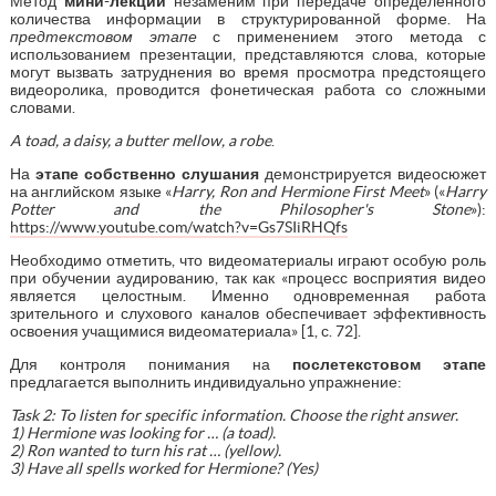
Метод
мини-лекции
незаменим при передаче определенного
количества информации в структурированной форме. На
предтекстовом этапе
с применением этого метода с
использованием презентации, представляются слова, которые
могут вызвать затруднения во время просмотра предстоящего
видеоролика, проводится фонетическая работа со сложными
словами.
A toad, a daisy, a butter mellow, a robe
.
На
этапе собственно слушания
демонстрируется видеосюжет
на английском языке «
Harry, Ron and Hermione First Meet
» («
Harry
Potter and the Philosopher's Stone
»):
https://www.youtube.com/watch?v=Gs7SIiRHQfs
Необходимо отметить, что видеоматериалы играют особую роль
при обучении аудированию, так как «процесс восприятия видео
является целостным. Именно одновременная работа
зрительного и слухового каналов обеспечивает эффективность
освоения учащимися видеоматериала» [1, с. 72].
Для контроля понимания на
послетекстовом этапе
предлагается выполнить индивидуально упражнение:
Task 2: To listen for specific information. Choose the right answer.
1) Hermione was looking for … (a toad).
2) Ron wanted to turn his rat … (yellow).
3) Have all spells worked for Hermione? (Yes)