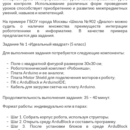
урок контроля. Использование различных форм проведения
уроков способствует приобретению и развитию межпредметных
умений, навыков и компетенций.
На примере ГБОУ города Москвы «Школа №902 «Диалог» можно
судить о наличии множества преимуществ интеграции
робототехники в информатике. В качестве примера
предлагаются два задания.
Задание № 1 «Идеальный квадрат» (5 класс)
Для выполнения задания потребуются следующие компоненты:
Поле с квадратной фигурой размером 30х30 см;
Робототехнический комплект «Робоняша»;
Плата Arduino и ее аналоги;
Плата Motor Shield для подключения моторов к роботу;
ПК с ArduBlock и ArduinoIDE;
Кабель для загрузки скетча на плату Arduino.
Продолжительность выполнения задания: 35 – 40 минут.
Формат работы: индивидуально или в парах:
Шаг 1. Собрать корпус робота, используя структоры.
Шаг 2. Открыть среду ArduBlock и составить программу.
Шаг 3. После установки блоков в среде ArduBlock