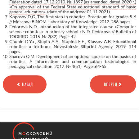
Federation dated 17.12.2010. № 1897 (as amended. dated 2020 г.)
«On approval of the Federal State educational standard of basic
general education».
(date of the address: 01.11.2021).
Koposov D.G. The first step in robotics. Practicum for grades 5-6
// Moscow: BINOM. Laboratory of Knowledge, 2012. 286 pages.
Fedorova N.D. Introduction of the integrated course «Computer
science-robotics» in primary school / N.D. Fedorova // Bulletin of
TOGIRRO. 2015. № 2(32). Page: 42.
Chupin D.Yu., Stupin A.A., Stupina E.E., Klassov A.B. Educational
robotics: a textbook. Novosibirsk: Sibprint Agency, 2019. 114
pages.
Sharova O.M. Development of an optional course on the basics of
robotics. // Information and communication technologies in
pedagogical education. 2017. № 4(51). Page: 64-65.
НАЗАД
ВПЕРЕД