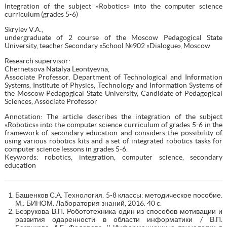
Integration of the subject «Robotics» into the computer science
curriculum (grades 5-6)
Skrylev V.A.,
undergraduate of 2 course of the Moscow Pedagogical State
University, teacher Secondary «School №902 «Dialogue», Moscow
Research supervisor:
Chernetsova Natalya Leontyevna,
Associate Professor, Department of Technological and Information
Systems, Institute of Physics, Technology and Information Systems of
the Moscow Pedagogical State University, Candidate of Pedagogical
Sciences, Associate Professor
Annotation: The article describes the integration of the subject
«Robotics» into the computer science curriculum of grades 5-6 in the
framework of secondary education and considers the possibility of
using various robotics kits and a set of integrated robotics tasks for
computer science lessons in grades 5-6.
Keywords: robotics, integration, computer science, secondary
education
Башенков С.А. Технология. 5-8 классы: методическое пособие.
М.: БИНОМ. Лаборатория знаний, 2016. 40 с.
Безрукова В.П. Робототехника один из способов мотивации и
развития одаренности в области информатики / В.П.