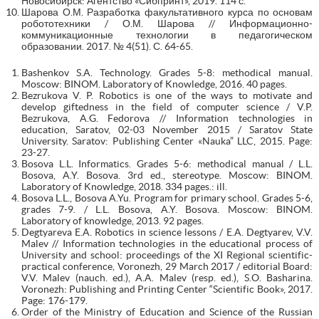
Новосибирск: Агентство «Сибпринт», 2019. 114 с.
Шарова О.М. Разработка факультативного курса по основам
робототехники / О.М. Шарова // Информационно-
коммуникационные технологии в педагогическом
образовании. 2017. № 4(51). С. 64-65.
Bashenkov S.A. Technology. Grades 5-8: methodical manual.
Moscow: BINOM. Laboratory of Knowledge, 2016. 40 pages.
Bezrukova V. P. Robotics is one of the ways to motivate and
develop giftedness in the field of computer science / V.P.
Bezrukova, A.G. Fedorova // Information technologies in
education, Saratov, 02-03 November 2015 / Saratov State
University. Saratov: Publishing Center «Nauka” LLC, 2015. Page:
23-27.
Bosova L.L. Informatics. Grades 5-6: methodical manual / L.L.
Bosova, A.Y. Bosova. 3rd ed., stereotype. Moscow: BINOM.
Laboratory of Knowledge, 2018. 334 pages.: ill.
Bosova L.L., Bosova A.Yu. Program for primary school. Grades 5-6,
grades 7-9. / L.L. Bosova, A.Y. Bosova. Moscow: BINOM.
Laboratory of knowledge, 2013. 92 pages.
Degtyareva E.A. Robotics in science lessons / E.A. Degtyarev, V.V.
Malev // Information technologies in the educational process of
University and school: proceedings of the XI Regional scientific-
practical conference, Voronezh, 29 March 2017 / editorial Board:
V.V. Malev (nauch. ed.), A.A. Malev (resp. ed.), S.O. Basharina.
Voronezh: Publishing and Printing Center “Scientific Book», 2017.
Page: 176-179.
Order of the Ministry of Education and Science of the Russian