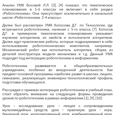
Анализ УМК Босовой Л.Л. [3], [4] показал, что тематическое
планирование в 5-6 классах не включает в себя раздел
«Робототехника». Она присутствует исключительно в начальной
школе «Робототехника. 2-4 классы».
Далее был рассмотрен УМК Копосова Д.Г. по Технологии, где
встречается робототехника, начиная с 5-го класса [7]. Копосов
Д.Г. в примерном тематическом планировании указывает
изучение алгоритмов, их свойств и исполнителя алгоритмов.
Далее идут практические работы, которые подразумевают в себе
использование робототехнических комплектов, например:
Механический робот как исполнитель алгоритма, сборка из
деталей конструктора модели механизма и т.д. Данный УМК
подходит под интеграцию робототехники и информатики.
Робототехника развивается в общеобразовательных
учреждениях, особенно во внеурочной деятельности. Как
предмет основной программы наиболее развит в школах, лицеях,
гимназиях, реализующих инженерно-технологический профиль
подготовки обучающихся.
Рассуждая о приемах интеграции робототехники в учебный план,
стоит обратить внимание на следующие формы проведения
уроков по робототехнике в рамках информатики [1], [9], [10]:
Урок – исследование; урок – лекция с сопровождением
мультимедийных средств; урок – практикум; урок – игра;
бинарный урок; интегрированный урок; комбинированный урок;