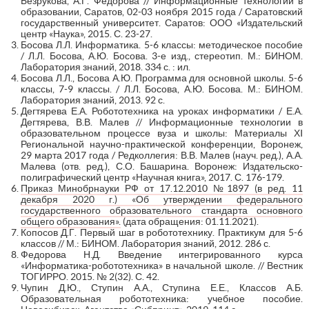
Безрукова, А.Г. Федорова // Информационные технологии в
образовании, Саратов, 02-03 ноября 2015 года / Саратовский
государственный университет. Саратов: ООО «Издательский
центр «Наука», 2015. С. 23-27.
Босова Л.Л. Информатика. 5-6 классы: методическое пособие
/ Л.Л. Босова, А.Ю. Босова. 3-е изд., стереотип. М.: БИНОМ.
Лаборатория знаний, 2018. 334 с. : ил.
Босова Л.Л., Босова А.Ю. Программа для основной школы. 5-6
классы, 7-9 классы. / Л.Л. Босова, А.Ю. Босова. М.: БИНОМ.
Лаборатория знаний, 2013. 92 с.
Дегтярева Е.А. Робототехника на уроках информатики / Е.А.
Дегтярева, В.В. Малев // Информационные технологии в
образовательном процессе вуза и школы: Материалы ХI
Региональной научно-практической конференции, Воронеж,
29 марта 2017 года / Редколлегия: В.В. Малев (науч. ред.), А.А.
Малева (отв. ред.), С.О. Башарина. Воронеж: Издательско-
полиграфический центр «Научная книга», 2017. С. 176-179.
Приказ Минобрнауки РФ от 17.12.2010 №1897 (в ред. 11
декабря 2020 г.) «Об утверждении федерального
государственного образовательного стандарта основного
общего образования».
(дата обращения: 01.11.2021).
Копосов Д.Г. Первый шаг в робототехнику. Практикум для 5-6
класcов // М.: БИНOМ. Лабoратoрия знaний, 2012. 286 с.
Федорова Н.Д. Введение интегрированного курса
«Информатика-робототехника» в начальной школе. // Вестник
ТОГИРРО. 2015. № 2(32). С. 42.
Чупин Д.Ю., Ступин А.А., Ступина Е.Е., Классов А.Б.
Образовательная робототехника: учебное пособие.