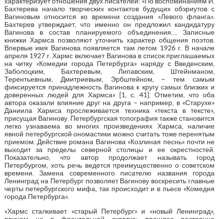
характеризует отношения двух писателей: «По воспоминаниям И.
Бахтерева начало творческих контактов будущих обэриутов с
Вагиновым относится ко времени создания «Левого фланга».
Бахтерев утверждает, что именно он предложил кандидатуру
Вагинова в состав планируемого объединения…. Записные
книжки Хармса позволяют уточнить характер общения поэтов.
Впервые имя Вагинова появляется там летом 1926 г. В начале
апреля 1927 г. Хармс включает Вагинова в список приглашаемых
на читку «Комедии города Петербурга» наряду с Введенским,
Заболоцким, Бахтеревым, Липавским, Штейнманом,
Терентьевным, Дмитриевым, Эрбштейном, – тем самым
фиксируется принадлежность Вагинова к кругу самых близких и
доверенных людей для Хармса» [1, с. 41]. Отметим, что оба
автора оказали влияние друг на друга – например, в «Старухе»
Даниила Хармса прослеживается техника «текста в тексте»,
присущая Вагинову. Петербургская топография также становится
легко узнаваема во многих произведениях Хармса, наличие
явной петербургской ономастики можно считать тоже перенятым
приемом. Действие романа Вагинова «Козлиная песнь» почти не
выходит за пределы северной столицы и ее окрестностей.
Показательно, что автор продолжает называть город
Петербургом, хоть речь ведется преимущественно о советском
времени. Замена современного писателю названия города
Ленинград на Петербург позволяет Вагинову воскресить главные
черты петербургского мифа, так происходит и в пьесе «Комедия
города Петербурга».
«Хармс сталкивает «старый Петербург» и «новый Ленинград»,
причем не в фронтальной схватке: прошлое постоянно