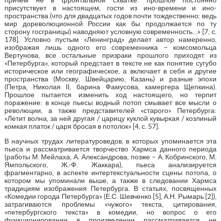
присутствует в настоящем, гости из ино-времени и ино-
пространства (что для двадцатых годов почти тождественно: ведь
мир дореволюционной России как бы продолжается по ту
сторону госграницы) наводняют условную современность…» [7, с.
178]. Условно пустым «Ленинград» делает автор намеренно,
изображая лишь одного его современника – комсомольца
Вертунова, все остальные призраки прошлого приходят из
«Петербурга», который предстает в тексте не как понятие сугубо
историческое или географическое, а включает в себя и другие
пространства (Москву, Швейцарию, Казань) и разные эпохи
(Петра, Николая II, барина Фамусова, камергера Щепкина).
Прошлое пытается изменить ход настоящего, но терпит
поражение: в конце пьесы водный потоп смывает все мысли о
революции, а также представителей «старого» Петербурга:
«Летит волна, за ней другая / царицу куклой кувыркая / козлиный
комкая платок / царя бросая в потолок» [4, с. 57].
В научных трудах литературоведов, в которых упоминается эта
пьеса и рассматривается творчество Хармса данного периода
(работы М. Мейлаха, А. Александрова, позже – А. Кобринского, М.
Ямпольского, Ж.-Ф. Жаккара), пьеса анализируется
фрагментарно, в аспекте интертекстуальности сцены потопа, о
котором мы упоминали выше, а также в следовании Хармса
традициям изображения Петербурга. В статьях, посвященных
«Комедии города Петербурга» (Е.С. Шевченко [5], А.Н. Рымарь [2]),
затрагиваются проблемы «чужого» текста, цитирования,
«петербургского текста» в комедии, но вопрос о его
функционировании в произведении рассматривается не