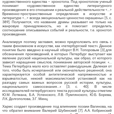
художественного единства – хронотопа. Под хронотопом ученый
понимает «художественное единство литературного
произведения в его отношении к реальной действительности <...>
Временно-пространственные определения в искусстве и
литературе <...> всегда эмоционально-ценностно окрашены» [5, с.
389]. Получается, что название драмы указывает не только на
жанровую принадлежность, но и помогает определить
соотношение описываемых событий и реальности, т.е. хронотоп
произведения.
Анализируя поэтику заглавия, можно предположить его связь с
таким феноменом в искусстве, как «петербургский текст». Данное
понятие было введено в научный оборот В.Н. Топоровым [3] для
обозначения произведений, в которых Петербург выступает как
явление русской национальной культуры, как образ, от которого
зависит наращение смыслов, понимание авторской позиции: «…
Тема Петербурга мало кого оставляет равнодушным. Далекая от
того, чтобы быть исчерпанной или окончательно решенной, она
характеризуется особой антитетической напряженностью и
взрывчатостью, некоей максималистской установкой как на
разгадку самых важных вопросов русской истории, культуры,
национального самосознания…» [3, с. 40]. В числе
исследователей петербургского текста русской культуры отметим
Ю.М. Лотмана, Б.А. Успенского, Л.В. Пумпянского, Ю.Б. Борева,
Л.К. Долгополова, З.Г. Минц.
Хармс создает произведение под влиянием поэзии Вагинова, на
что обратил внимание Валерий Шубинский [7]. А.А. Кобринский