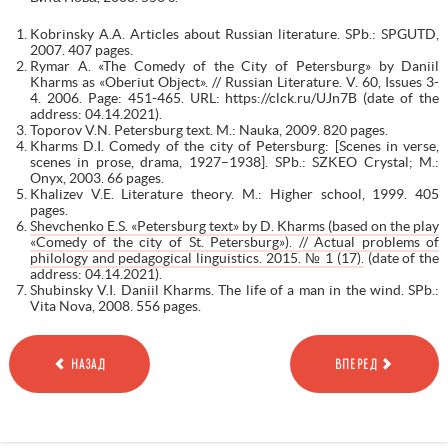
Kobrinsky A.A. Articles about Russian literature. SPb.: SPGUTD,
2007. 407 pages.
Rymar A. «The Comedy of the City of Petersburg» by Daniil
Kharms as «Oberiut Object». // Russian Literature. V. 60, Issues 3-
4. 2006. Page: 451-465. URL: https://clck.ru/UJn7B (date of the
address: 04.14.2021).
Toporov V.N. Petersburg text. M.: Nauka, 2009. 820 pages.
Kharms D.I. Comedy of the city of Petersburg: [Scenes in verse,
scenes in prose, drama, 1927–1938]. SPb.: SZKEO Crystal; M.:
Onyx, 2003. 66 pages.
Khalizev V.E. Literature theory. M.: Higher school, 1999. 405
pages.
Shevchenko E.S. «Petersburg text» by D. Kharms (based on the play
«Comedy of the city of St. Petersburg»). // Actual problems of
philology and pedagogical linguistics. 2015. № 1 (17).
(date of the
address: 04.14.2021).
Shubinsky V.I. Daniil Kharms. The life of a man in the wind. SPb.:
Vita Nova, 2008. 556 pages.
НАЗАД
ВПЕРЕД