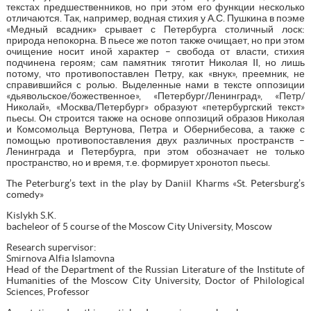
текстах предшественников, но при этом его функции несколько
отличаются. Так, например, водная стихия у А.С. Пушкина в поэме
«Медный всадник» срывает с Петербурга столичный лоск:
природа непокорна. В пьесе же потоп также очищает, но при этом
очищение носит иной характер – свобода от власти, стихия
подчинена героям; сам памятник тяготит Николая II, но лишь
потому, что противопоставлен Петру, как «внук», преемник, не
справившийся c ролью. Выделенные нами в тексте оппозиции
«дьявольское/божественное», «Петербург/Ленинград», «Петр/
Николай», «Москва/Петербург» образуют «петербургский текст»
пьесы. Он строится также на основе оппозиций образов Николая
и Комсомольца Вертунова, Петра и Обернибесова, а также с
помощью противопоставления двух различных пространств –
Ленинграда и Петербурга, при этом обозначает не только
пространство, но и время, т.е. формирует хронотоп пьесы.
The Peterburg’s text in the play by Daniil Kharms «St. Petersburg’s
comedy»
Kislykh S.K.
bacheleor of 5 course of the Moscow City University, Moscow
Research supervisor:
Smirnova Alfia Islamovna
Head of the Department of the Russian Literature of the Institute of
Humanities of the Moscow City University, Doctor of Philological
Sciences, Professor