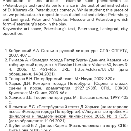
Annotation. In this article I examine such phenomenon as
«Petersburg’s text» and its performance in the text of unfinished play
of D. Kharms «St. Petersburg’s comedy». While studying this piece of
art we point out such oppositions as diabolical and divine, Petersburg
and Leningrad, Peter and Nicholas, Moscow and Petersburg which
form «Petersburg’s text» in the play.
Keywords: art space, Petersburg’s text, Petersburg, Leningrad, city,
opposition.
Кобринский А.А. Статьи о русской литературе. СПб.: СПГУТД.
2007. 407 с.
Рымарь А. «Комедия города Петербурга» Даниила Хармса как
«обэриутский предмет». // Russian Literature.Volume 60, Issues 3-
4. 2006. С. 451-465. URL: https://clck.ru/UJn7B (дата
обращения: 14.04.2021).
Топоров В.Н. Петербургский текст. М.: Наука, 2009. 820 с.
Хармс Д.И. Комедия города Петербурга: [Сцены в стихах,
сцены в прозе, драматургия, 1927-1938]. СПб.: СЗКЭО
Кристалл; М.: Оникс, 2003. 66 с.
Хализев В.Е. Теория литературы. М.: Высшая школа, 1999. 405
с.
Шевченко Е.С. «Петербургский текст» Д. Хармса (на материале
пьесы «Комедия города Петербурга»). // Актуальные проблемы
филологии и педагогической лингвистики. 2015. № 1 (17).
:
(дата обращения: 14.04.2021).
Шубинский В.И. Даниил Хармс. Жизнь человека на ветру. СПб.:
Вита Нова, 2008. 556 с.