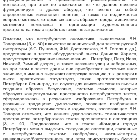
полностью, при этом не отмечается то, что данное явление
функционирует в драме абсурда, что влечет за собой
определенные изменения понятия, а также не поднимается
вопрос о мотивах, которые связаны с образом города, и значение
мотивного комплекса в организации художественного
пространства текста в работах также не затрагивается.
Отметим, что петербургская ономастика, выделяемая В.Н.
Топоровым [3, с. 60] в качестве канонической для текстов русской
литературы (А.С. Пушкина, Ф.М. Достоевского, Н.В. Гоголя и др.),
представлена в тексте абсурдистской пьесы Даниила Хармса,
присутствуют следующие наименования – Петербург, Петр, Нева,
Николай, Зимний дворец, а также названия улиц и набережных,
но при этом в тексте драмы они приобретают несколько иное
значение, а именно выражают авторскую позицию, т. к. ремарки в
пьесе практически отсутствуют, также противопоставляют
Петербург и Ленинград, т.е. служат для движения сюжета пьесы и
создания образов. Безусловно, система смыслов, которые
образуют концептуальное пространство петербургского текста,
сформировалась в результате изображения Петербурга в
различных традициях: дьявольское, зловещее изображение
города, т.е. «эсхатологическое» и «одическое», воспевающее. В.Н.
Топоров отмечает, что данная двуполюсность семантического
пространства петербургского текста проявляется в оппозициях
[3, с. 40]. Предположим, что в тексте «Комедии города
Петербурга» можно выделить следующие оппозиции, связанные
с петербургским текстом: «добро/зло», «жизнь/смерть»,
«дьявольское/божественное», при этом присутствовать будут и