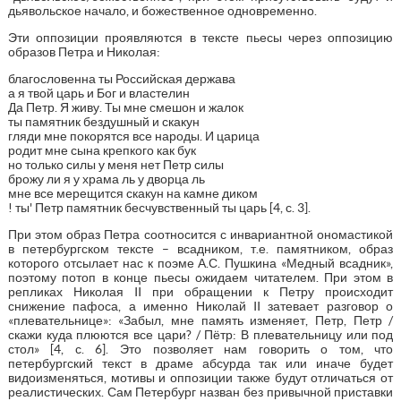
дьявольское начало, и божественное одновременно.
Эти оппозиции проявляются в тексте пьесы через оппозицию
образов Петра и Николая:
благословенна ты Российская держава
а я твой царь и Бог и властелин
Да Петр. Я живу. Ты мне смешон и жалок
ты памятник бездушный и скакун
гляди мне покорятся все народы. И царица
родит мне сына крепкого как бук
но только силы у меня нет Петр силы
брожу ли я у храма ль у дворца ль
мне все мерещится скакун на камне диком
! ты' Петр памятник бесчувственный ты царь [4, с. 3].
При этом образ Петра соотносится с инвариантной ономастикой
в петербургском тексте – всадником, т.е. памятником, образ
которого отсылает нас к поэме А.С. Пушкина «Медный всадник»,
поэтому потоп в конце пьесы ожидаем читателем. При этом в
репликах Николая II при обращении к Петру происходит
снижение пафоса, а именно Николай II затевает разговор о
«плевательнице»: «Забыл, мне память изменяет, Петр, Петр /
скажи куда плюются все цари? / Пётр: В плевательницу или под
стол» [4, с. 6]. Это позволяет нам говорить о том, что
петербургский текст в драме абсурда так или иначе будет
видоизменяться, мотивы и оппозиции также будут отличаться от
реалистических. Сам Петербург назван без привычной приставки