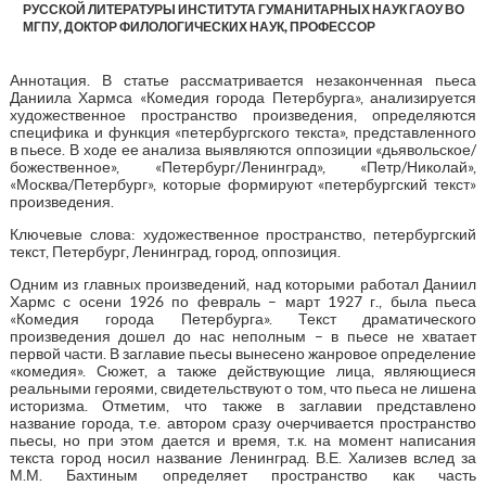
РУССКОЙ ЛИТЕРАТУРЫ ИНСТИТУТА ГУМАНИТАРНЫХ НАУК ГАОУ ВО
МГПУ, ДОКТОР ФИЛОЛОГИЧЕСКИХ НАУК, ПРОФЕССОР
Аннотация. В статье рассматривается незаконченная пьеса
Даниила Хармса «Комедия города Петербурга», анализируется
художественное пространство произведения, определяются
специфика и функция «петербургского текста», представленного
в пьесе. В ходе ее анализа выявляются оппозиции «дьявольское/
божественное», «Петербург/Ленинград», «Петр/Николай»,
«Москва/Петербург», которые формируют «петербургский текст»
произведения.
Ключевые слова: художественное пространство, петербургский
текст, Петербург, Ленинград, город, оппозиция.
Одним из главных произведений, над которыми работал Даниил
Хармс с осени 1926 по февраль – март 1927 г., была пьеса
«Комедия города Петербурга». Текст драматического
произведения дошел до нас неполным – в пьесе не хватает
первой части. В заглавие пьесы вынесено жанровое определение
«комедия». Сюжет, а также действующие лица, являющиеся
реальными героями, свидетельствуют о том, что пьеса не лишена
историзма. Отметим, что также в заглавии представлено
название города, т.е. автором сразу очерчивается пространство
пьесы, но при этом дается и время, т.к. на момент написания
текста город носил название Ленинград. В.Е. Хализев вслед за
М.М. Бахтиным определяет пространство как часть