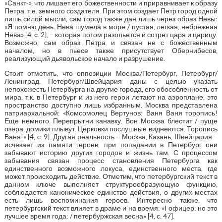
«Санкт-», что лишает его божественности и приравнивает к образу
Петра, т.е. земного создателя. При этом создает Петр город одной
лишь силой мысли, сам город также дан лишь через образ Невы:
«Я помню день. Нева шумела в море / пустая, легкая, небрежная
Нева» [4, с. 2], – которая потом разольется и сотрет царя и царицу.
Возможно, сам образ Петра и связан не с божественным
началом, но в пьесе также присутствует Обернибесов,
реализующий дьявольское начало и разрушение.
Стоит отметить, что оппозиции Москва/Петербург, Петербург/
Ленинград, Петербург/Швейцария даны с целью указать
непохожесть Петербурга на другие города, его обособленность от
мира, т.к. в Петербург и из него герои летают на аэроплане, это
пространство доступно лишь избранным. Москва представлена
патриархальной: «Комсомолец Вертунов: Ваня Ваня торопись!
Еще немного. Перепрыгни канавку. Вон Москва блестит / пуще
озера, домики плывут. Церковки послушные виднеются. Торопись
Ваня!» [4, с. 9]. Другая реальность – Москва, Казань, Швейцария –
исчезает из памяти героев, при попадании в Петербург они
забывают историю других городов и жизнь там. С процессом
забывания связан процесс становления Петербурга как
единственного возможного локуса, единственного места, где
может происходить действие. Отметим, что петербургский текст в
данном ключе выполняет структурообразующую функцию,
соблюдается каноническое единство действия, о других местах
есть лишь воспоминания героев. Интересно также, что
петербургский текст влияет в драме и на время: «I офицер: но это
лучшее время года: / петербуржская весна» [4, с. 47].