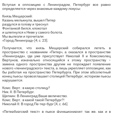
Вступая в оппозицию с Ленинградом, Петербург все равно
определяется через знакомые каждому локусы:
Князь Мещерский:
Казань мелькнула, вышел Питер
раздулся в голову и треснул
Фонтанкой бился, клокотал
и шлепнулся к Неве у самого болота.
Мы вылезли и прочитали:
«Город Ленинград» [4, с. 23].
Получается, что князь Мещерский собирался лететь в
пространство с названием «Питер», а оказался в пространстве
«Ленинграда», где уже присутствует Николай II и Комсомолец
Вертунов, изначально относящийся к этому пространству –
замена одного пространства другим не порождает появление
нового «ленинградского» текста, а лишь укрепляет оппозицию, как
бы работая на пространство Петербурга. При этом абсолютный
конец пьесы провозглашает столицей Петербург, историзм пьесы
нарушается:
Комс. Верт.: в какую столицу?
Ник. II: В Петербург.
Щепкин: В Ленинград Ваше величество.
Комс. Верт.: в какой такой Петербург?!
Николай II: В город Пе-тер-бург [4, с. 66].
«Петербургский текст» в пьесе функционирует так же, как и в