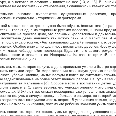
туру, а в некоторых случаях и влияет на нее [10, c. 43]. В наше
бнее на ее воспитании, становлении, в славянской и кавказской тр
ительном анализе выявляются существенные различия, пр
ческими и социально-историческими факторами.
азской ментальностях детей нужно было обучать (воспитывать) с ранн
ется», – гласит одна из старинных русских пословиц, и наши предк
воспитание не простое дело, это сложный, кропотливый и длительн
 воспитание детей начинать как можно раньше, с малых лет. «Вых
ть пословица о том же: «Аял къепинаваз, дана йепинаваз», т. е. реб
 привязи. Особое внимание уделялось воспитанию девочек. «Воску фо
 – гласит кабардинская пословица. Едва ли не с самого рождени
бязанности и «закаляя» их. Недаром на Кавказе говорят: «Восп
воспитываешь нацию».
лялась мать, которая приучала дочь правильно умело и быстро сп
ржать нить или серп. По мере освоения этих «наук» девочка прио
 скота, уборка жилища, мытье посуды и вовсе не считались сложн
е задействованные на более ответственной работе. На Руси в семь
атривали за малышами [6]. Особое место в воспитании детей уд
тоит выделить. Славяне верили, что женская энергия – это сила 
емеслах. В 5-7 лет маленькая помощница уже успешно наматыва
 девочка получала личную прялку небольшого размера, на которой м
о возраста малышки умели чесать шерсть. В украинских семьях, когд
ки и называли их «пряли», потому что ребенка начинали учить пряст
лись воспитать хороших хозяек, умелых рукодельниц, умеющих пра
одили за старшими женщинами в семье, подражая им, пытались