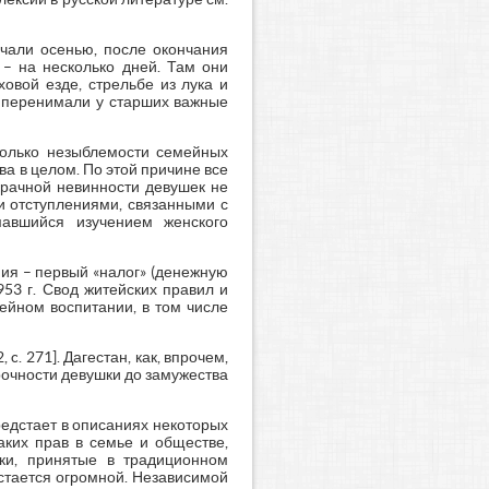
чали осенью, после окончания
– на несколько дней. Там они
овой езде, стрельбе из лука и
и перенимали у старших важные
только незыблемости семейных
ва в целом. По этой причине все
брачной невинности девушек не
и отступлениями, связанными с
мавшийся изучением женского
ия – первый «налог» (денежную
53 г. Свод житейских правил и
ейном воспитании, в том числе
 271]. Дагестан, как, впрочем,
рочности девушки до замужества
редстает в описаниях некоторых
аких прав в семье и обществе,
вки, принятые в традиционном
остается огромной. Независимой