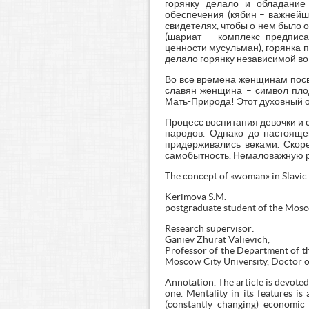
горянку делало и обладание
обеспечения (кябин – важнейш
свидетелях, чтобы о нем было о
(шариат – комплекс предпис
ценности мусульман), горянка 
делало горянку независимой во
Во все времена женщинам посвя
славян женщина – символ плод
Мать-Природа! Этот духовный о
Процесс воспитания девочки и 
народов. Однако до настояще
придерживались веками. Скор
самобытность. Немаловажную ро
The concept of «woman» in Slavic 
Kerimova S.M.
postgraduate student of the Mos
Research supervisor:
Ganiev Zhurat Valievich,
Professor of the Department of th
Moscow City University, Doctor of
Annotation. The article is devoted
one. Mentality in its features is 
(constantly changing) economic 