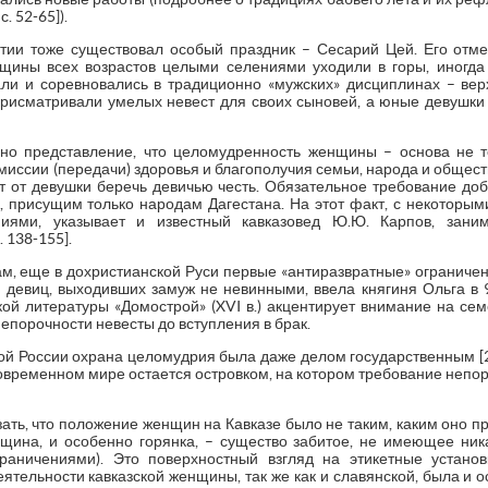
. 52-65]).
тии тоже существовал особый праздник – Сесарий Цей. Его отме
щины всех возрастов целыми селениями уходили в горы, иногда 
ли и соревновались в традиционно «мужских» дисциплинах – верх
рисматривали умелых невест для своих сыновей, а юные девушк
рно представление, что целомудренность женщины – основа не 
смиссии (передачи) здоровья и благополучия семьи, народа и общест
 от девушки беречь девичью честь. Обязательное требование до
 присущим только народам Дагестана. На этот факт, с некоторым
иями, указывает и известный кавказовед Ю.Ю. Карпов, зани
. 138-155].
м, еще в дохристианской Руси первые «антиразвратные» ограничен
девиц, выходивших замуж не невинными, ввела княгиня Ольга в 9
кой литературы «Домострой» (XVI в.) акцентирует внимание на сем
епорочности невесты до вступления в брак.
й России охрана целомудрия была даже делом государственным [2, c.
 современном мире остается островком, на котором требование непо
азать, что положение женщин на Кавказе было не таким, каким оно п
нщина, и особенно горянка, – существо забитое, не имеющее ник
аничениями). Это поверхностный взгляд на этикетные устано
ятельности кавказской женщины, так же как и славянской, была и 