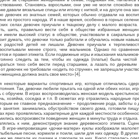
ствованию. Становясь взрослыми, они уже не могли спокойно в
чке давали вязальные спицы или иголку с ниткой, и на досуге она 
ию девочек из знатных семей, которых обычно отдавали на восп
е из простого народа. И в наше время, особенно в горных селениях
нских селах девочек приучали к ткацкому делу с малого возраста
ить, шить, правильно вести себя в обществе избранные женщин
и имели высокий статус в обществе, участвовали в сакральных
тоит думать, что девочки только работали и обучались новым навыкам
х радостей детей не лишали. Девочек приучали к терпеливос
воспитывали менее строго, чем мальчиков. Однако по сравнен
тов и правил этикета. Если подвижные игры и изыскания мальчиков
оянно следить за тем, чтобы их одежда (платье) была чистой и
араться тихо себя вести перед старшими, а лазать по деревьям
от девочек не требовали «ходить по струнке», не запрещали участво
 «женщина должна знать свое место» [4].
ся некоторые варианты спортивных игр, которые отличались сд
ояния. Так, девочки любили прыгать на одной или обеих ногах, игра
ть с обручем. В играх воспроизводилась женская модель крестьянск
чь, хозяйка, соседка и т.п. В сюжетах игр отразились народные п
оторым ее главное предназначение – продолжение рода, заботы о д
е занятия: занимались обустройством своего дома, готовили пищу,
играх ярко проявлялись характерные для каждой местности особенно
емились воспроизвести поведение женщин в минуты труда и отдыха.
влялись к ним, демонстрируя знание деревенского этикета. Сце
 В игре-импровизации «дочки-матери» куклы изображали малолет
лыбельные песни, кормили и поили, шили для них одежду. В других
ки же двигали их руками и говорили за них. Кукол старались одет