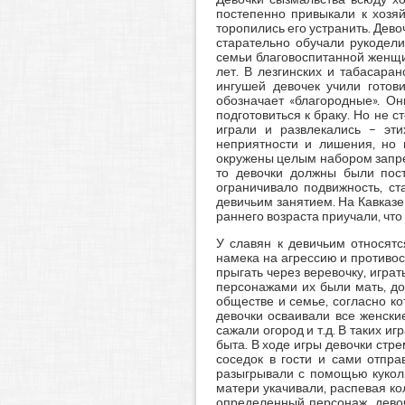
постепенно привыкали к хозяй
торопились его устранить. Дево
старательно обучали рукодел
семьи благовоспитанной женщин
лет. В лезгинских и табасара
ингушей девочек учили готов
обозначает «благородные». Он
подготовиться к браку. Но не с
играли и развлекались – эти
неприятности и лишения, но 
окружены целым набором запре
то девочки должны были пост
ограничивало подвижность, ст
девичьим занятием. На Кавказе 
раннего возраста приучали, что
У славян к девичьим относят
намека на агрессию и противост
прыгать через веревочку, игра
персонажами их были мать, до
обществе и семье, согласно к
девочки осваивали все женски
сажали огород и т.д. В таких 
быта. В ходе игры девочки стр
соседок в гости и сами отпра
разыгрывали с помощью кукол.
матери укачивали, распевая ко
определенный персонаж, девоч