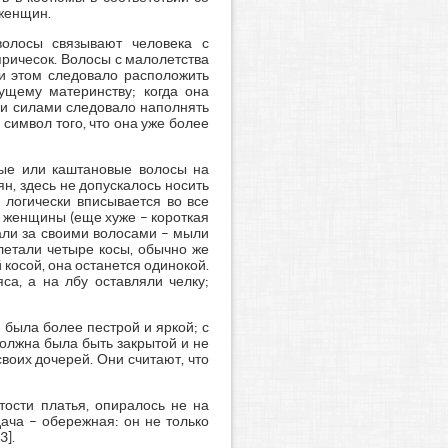
 женщин.
волосы связывают человека с
ричесок. Волосы с малолетства
ри этом следовало расположить
ущему материнству; когда она
ми силами следовало наполнять
 символ того, что она уже более
ные или каштановые волосы на
ян, здесь не допускалось носить
 логически вписывается во все
и женщины (еще хуже – короткая
али за своими волосами – мыли
летали четыре косы, обычно же
й косой, она останется одинокой.
а, а на лбу оставляли челку;
 была более пестрой и яркой; с
олжна была быть закрытой и не
воих дочерей. Они считают, что
ости платья, опиралось не на
ача – обережная: он не только
3].