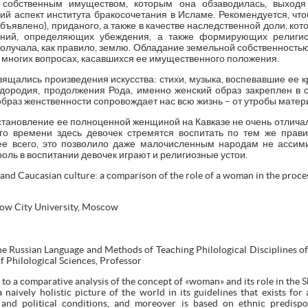
 собственным имуществом, которым она обзаводилась, выходя 
ий аспект института бракосочетания в Исламе. Рекомендуется, чт
бъявлено), приданого, а также в качестве наследственной доли, ко
аний, определяющих убеждения, а также формирующих религио
получала, как правило, землю. Обладание земельной собственност
 многих вопросах, касавшихся ее имущественного положения.
щались произведения искусства: стихи, музыка, воспевавшие ее кр
ородия, продолжения Рода, именно женский образ закреплен в 
браз женственности сопровождает нас всю жизнь – от утробы матери
становление ее полноценной женщиной на Кавказе не очень отличал
го времени здесь девочек стремятся воспитать по тем же прави
ее всего, это позволило даже малочисленным народам не ассими
ль в воспитании девочек играют и религиозные устои.
and Caucasian culture: a comparison of the role of a woman in the proces
cow City University, Moscow
e Russian Language and Methods of Teaching Philological Disciplines of 
 Philological Sciences, Professor
 to a comparative analysis of the concept of «woman» and its role in the 
a naively holistic picture of the world in its guidelines that exists for
and political conditions, and moreover is based on ethnic predisposi