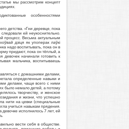
й статье мы рассмотрим концепт
адициях.
одиктованные особенностями
его детства. «Гни деревце, пока
и следовали ей неукоснительно.
ый процесс. Весьма актуальным
оўвай дзіця як упоперак лаўкі
енка надо воспитывать, пока он в
рму придают, пока он тёплый, а
я девочек начинали готовить к
итывая мальчика, воспитываешь
равляться с домашними делами,
бретала определенные навыки и
ыми делами, чаще всего с ними
ях было немало детей, а потому
елялось творчеству, и женское
созидания и жизни, что успешно
ла нити на цевки (специальные
огла учиться навыкам прядения.
а девочке исполнилось 7 лет, ей
ь.
вильно вести себя в обществе.
 выполнять домашние работы и