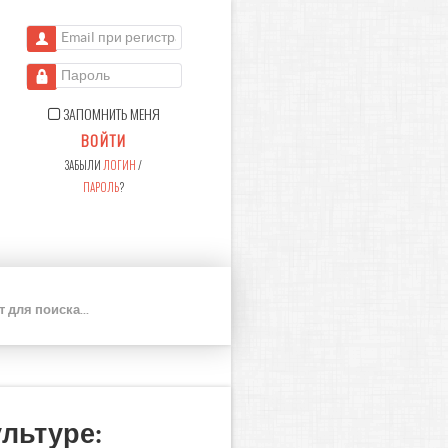
Email при регистрации
Пароль
ЗАПОМНИТЬ МЕНЯ
ВОЙТИ
ЗАБЫЛИ
ЛОГИН
/
ПАРОЛЬ
?
П
О
И
С
К
ультуре: