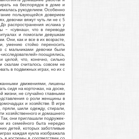
зирать на беспорядок в доме и
занималась рукоделием. Особенно
итание пользующейся доверием
, девочки вяжут чуть ли не с 5
. До распространения ислама у
ы – «сувнаш», что в переводе
 ритуалах и помогали девушкам
. Они, как и все в их возрасте,
ти, умению стойко переносить
ию с мальчиками девочки были
-«исследователей» поощрялись,
 целой, что, конечно, сильно
 и скалам считалось совсем не
вать в подвижных играх, но их с
ержанными движениями, лишены
ть сидя на корточках, на доске,
ой жизни, не случайно главными
редставления о роли женщины в
омочадцах и хозяйстве. В игре
 пряли, шили одежду, стирали,
сти хозяйственного и домашнего
 Так, они приглашали подружек-
нки из семейного быта нередко
них детей, которых заботливые
 играх каждая кукла изображала
ь в костюмы в соответствии со