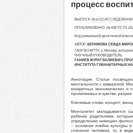
процесс воспи
ВЫПУСК:
№6(32) ИССЛЕДОВАН
ОПУБЛИКОВАНО:
06 АВГУСТА 20
Код уникальной десятичной класс
АВТОР:
КЕРИМОВА СЕВДА МИР
ГАОУ ВО МГПУ, г. Москва, аспиран
НАУЧНЫЙ РУКОВОДИТЕЛЬ:
ГАНИЕВ ЖУРАТ ВАЛИЕВИЧ, ПР
ИНСТИТУТА ГУМАНИТАРНЫХ НАУ
Аннотация. Статья посвящен
ментальности с кавказской. М
конкретных экономических и п
проявляемых в чувстве, разуме 
Ключевые слова: концепт, женщ
Менталитет закладывается сы
ребенка родителями, котор
определению немецких философ
– основная ячейка культуры в
сознании человека, то, в вид