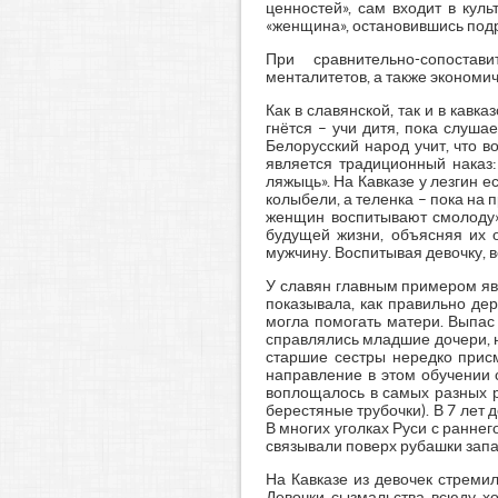
ценностей», сам входит в куль
«женщина», остановившись подро
При сравнительно-сопостав
менталитетов, а также экономи
Как в славянской, так и в кавк
гнётся – учи дитя, пока слуша
Белорусский народ учит, что 
является традиционный наказ:
ляжыць». На Кавказе у лезгин ес
колыбели, а теленка – пока на
женщин воспитывают смолоду»,
будущей жизни, объясняя их о
мужчину. Воспитывая девочку, 
У славян главным примером яв
показывала, как правильно де
могла помогать матери. Выпас
справлялись младшие дочери, н
старшие сестры нередко присм
направление в этом обучении с
воплощалось в самых разных р
берестяные трубочки). В 7 лет
В многих уголках Руси с раннег
связывали поверх рубашки запас
На Кавказе из девочек стреми
Девочки сызмальства всюду х