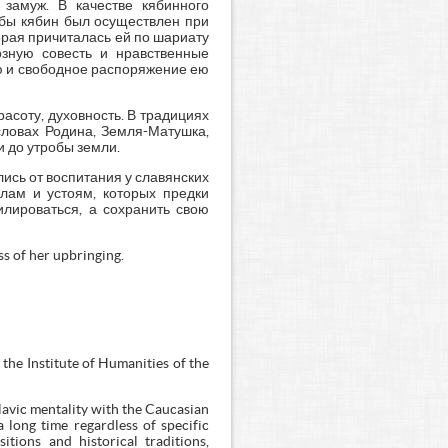
замуж. В качестве кябинного
обы кябин был осуществлен при
торая причиталась ей по шариату
зную совесть и нравственные
ью и свободное распоряжение ею
асоту, духовность. В традициях
словах Родина, Земля-Матушка,
 до утробы земли.
ись от воспитания у славянских
лам и устоям, которых предки
лироваться, а сохранить свою
s of her upbringing.
the Institute of Humanities of the
Slavic mentality with the Caucasian
 a long time regardless of specific
tions and historical traditions,