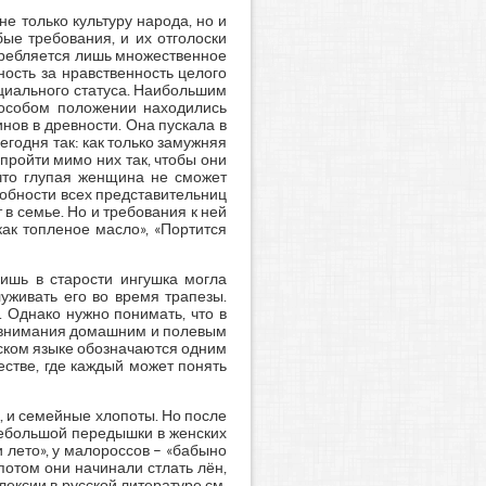
е только культуру народа, но и
бые требования, и их отголоски
отребляется лишь множественное
ность за нравственность целого
оциального статуса. Наибольшим
 особом положении находились
нов в древности. Она пускала в
егодня так: как только замужняя
 пройти мимо них так, чтобы они
 что глупая женщина не сможет
обности всех представительниц
 в семье. Но и требования к ней
как топленое масло», «Портится
ишь в старости ингушка могла
уживать его во время трапезы.
 Однако нужно понимать, что в
о внимания домашним и полевым
шском языке обозначаются одним
естве, где каждый может понять
, и семейные хлопоты. Но после
небольшой передышки в женских
и лето», у малороссов – «бабыно
потом они начинали стлать лён,
ексии в русской литературе см.