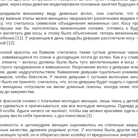
 видим, через игры девочки моделировали основные занятия будущих
ридавали внешнему виду девичьих волос, они считали, что 
му важные этапы жизни женщины «выражали» различными видами п
су, что считалось символом объединения жизненных сил. Косу п
девушка как бы наполнялась жизненными силами, готовясь к буд
е заплетать две косы, и этому было объяснение: теперь жизненны
ребенка [11]. У украинцев в день свадьбы девушке расплетали косу –
ой [12].
ской красоты на Кавказе считались также густые длинные чер
, извивающиеся по спине и доходящие почти до колен. Как и у слав
тикета – волосы должны были быть туго заплетенными в косы –
строго продуманное и взвешенное. Укорочение волос у девушки ил
ием, даже надругательством. Кавказские девушки тщательно ухажив
 жиром, чтобы блестели. У лезгин девушки с густыми волосами зап
 было не принято: считалось, что, если девушка будет ходить с одно
 женщины отпускали на виски длинные локоны, иногда ниже пояс
ку до замужества.
ья фасонов схожих с платьями молодых женщин, лишь ткань у детей
и одеваться и причесываться, как все молодые женщины. Одежда д
 особе. Адыги ничего не жалеют, чтобы как можно красивее одеть с
шку вести себя прилично, с достоинством [1].
кромность и целомудрие женщин оценивалось не степенью закрыт
ьные качества, древние родовые устои. У костюма была другая зад
алящих лучей, но и оберегал свою хозяйку от вредоносных энергий [