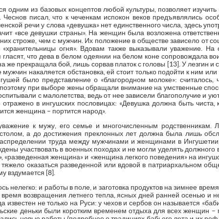
 одним из базовых концептов любой культуры, позволяет изучить н
. Чеснов писал, что к чеченкам испокон веков предъявлялись осо
ченской речи у слова «девушка» нет единственного числа, здесь уп
начит «все девушки страны». На женщин была возложена ответствен
с них строже, чем с мужчин. Их положение в обществе зависело от с
, «хранительницы огня». Вдовам также выказывали уважение. На
гласят, что дева в белом одеянии на белом коне сопровождала вои
а же прекращала бой, лишь сорвав платок с головы [13]. У лезгин и с
 мужчин накаляется обстановка, ей стоит только подойти к ним или
нгушей было представление о «благородном молоке»: считалось,
, поэтому при выборе жены обращали внимание на умственные спос
спитывали с малолетства, ведь от нее зависели благополучие и уют
 отражено в ингушских пословицах: «Девушка должна быть чиста, 
тится женщина – портится народ».
важение к мужу, его семье и многочисленным родственникам. Л
столом, а до достижения преклонных лет должна была лишь обсл
аспределении труда между мужчинами и женщинами в Ингушетии.
дены участвовать в военных походах и не могли уделять должног
а», «разведенная женщина» и «женщина легкого поведения» на ингу
к тяжело оказаться разведенной или вдовой в патриархальном общ
му вздумается [8].
ь нелегко: и работы в поле, и заготовка продуктов на зимнее время
– время возвращения летнего тепла, ясных дней ранней осенью и 
а известен не только на Руси: у чехов и сербов он называется «баб
брьские деньки были коротким временем отдыха для всех женщин – 
ались новые работы (подробнее о традициях бабьего лета и их рефл