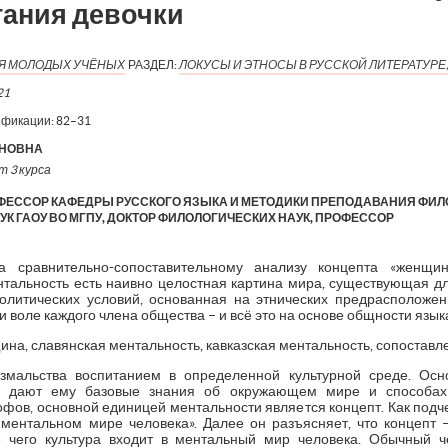
тания девочки
ИЯ МОЛОДЫХ УЧЁНЫХ
РАЗДЕЛ:
ЛОКУСЫ И ЭТНОСЫ В РУССКОЙ ЛИТЕРАТУРЕ,
21
ификации:
82–31
ОНОВНА
т 3 курса
ОФЕССОР КАФЕДРЫ РУССКОГО ЯЗЫКА И МЕТОДИКИ ПРЕПОДАВАНИЯ ФИ
К ГАОУ ВО МГПУ, ДОКТОР ФИЛОЛОГИЧЕСКИХ НАУК, ПРОФЕССОР
а сравнительно-сопоставительному анализу концепта «женщ
ентальность есть наивно целостная картина мира, существующая д
олитических условий, основанная на этнических предрасположен
и воле каждого члена общества – и всё это на основе общности язык
ина, славянская ментальность, кавказская ментальность, сопоставле
змальства воспитанием в определенной культурной среде. Осн
ые дают ему базовые знания об окружающем мире и способах
ов, основной единицей ментальности является концепт. Как подче
 ментальном мире человека». Далее он разъясняет, что концепт – 
е чего культура входит в ментальный мир человека. Обычный ч