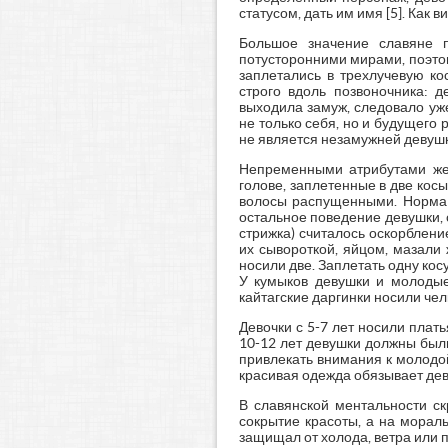
статусом, дать им имя [5]. Как
Большое значение славяне п
потусторонними мирами, поэто
заплетались в трехлучевую ко
строго вдоль позвоночника: 
выходила замуж, следовало уж
не только себя, но и будущего 
не является незамужней девушк
Непременными атрибутами жен
голове, заплетенные в две косы
волосы распущенными. Норма э
остальное поведение девушки, 
стрижка) считалось оскорблен
их сывороткой, яйцом, мазали
носили две. Заплетать одну косу
У кумыков девушки и молодые
кайтагские даргинки носили чел
Девочки с 5-7 лет носили плат
10-12 лет девушки должны был
привлекать внимания к молодой
красивая одежда обязывает деву
В славянской ментальности с
сокрытие красоты, а на морал
защищал от холода, ветра или п