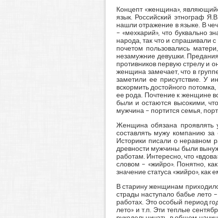
Концепт «женщина», являющийся
язык. Российский этнограф Я.В
нашли отражение в языке. В че
– «мехкарий», что буквально з
народа, так что и спрашивали 
почетом пользовались матери
незамужние девушки. Предания 
противников первую стрелу и он
женщина замечает, что в группе
заметили ее присутствие. У и
вскормить достойного потомка
ее рода. Почтение к женщине во
были и остаются высокими, что
мужчина – портится семья, пор
Женщина обязана проявлять у
составлять мужу компанию за 
Историки писали о неравном р
древности мужчины были вынуж
работам. Интересно, что «вдов
словом – «жийро». Понятно, ка
значение статуса «жийро», как е
В старину женщинам приходилос
страды наступало бабье лето 
работах. Это особый период год
лето» и т.п. Эти теплые сентя
рукодельничать, в общем начин