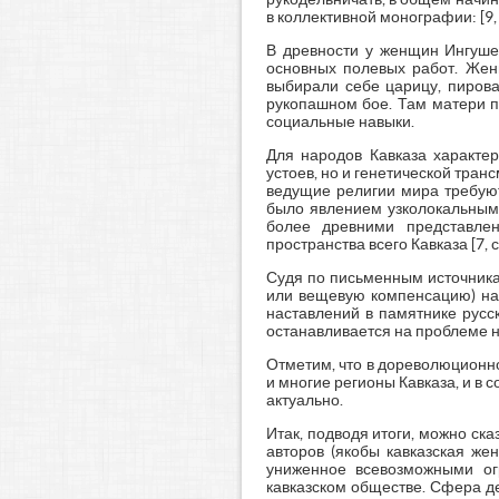
в коллективной монографии: [9, с
В древности у женщин Ингуше
основных полевых работ. Жен
выбирали себе царицу, пирова
рукопашном бое. Там матери п
социальные навыки.
Для народов Кавказа характе
устоев, но и генетической тран
ведущие религии мира требуют
было явлением узколокальным,
более древними представлен
пространства всего Кавказа [7, с
Судя по письменным источника
или вещевую компенсацию) на 
наставлений в памятнике русс
останавливается на проблеме н
Отметим, что в дореволюционно
и многие регионы Кавказа, и в
актуально.
Итак, подводя итоги, можно ск
авторов (якобы кавказская же
униженное всевозможными огр
кавказском обществе. Сфера де