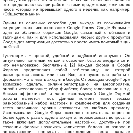
это представлялось при работе с теми предметами, количество
часов которых не превышает одного в неделю, как, например,
«Обществознание».
Одним из основных способов для выхода из сложившейся
ситуации стало использование Google Forms. Google Формы –
один из облачных сервисов Google, связанный с облаком и
таблицами. Как и для использования любых других продуктов
Google, для авторизации достаточно просто иметь почтовый ящик
на Gmail.
Гугл-формы – простой, удобный и надёжный инструмент. Он
интуитивно понятный, лёгкий в освоении, быстро внедряется и,
что немаловажно, бесплатный. [2] Каждая форма в Google
Формах представляет собой веб-страницу, на которой
размещается анкета или квиз. Все, что нужно для работы с
формами, – это иметь аккаунт в Google. С помощью Google Форм
возможно сделать: онлайн-регистрацию на мероприятие;
онлайн-исследование; сбор фидбека; бриф; голосование и т.д.
Весьма эффективной и часто используемой Google Формой
работы является тест. Данный контент имеет весьма
разнообразный набор настроек и компонентов для создания
теста различного уровня сложности по любому предмету.
Использование Google Форм позволяет отвечать на опрос не
более одного раза с одного аккаунта, перемешивать вопросы, а
также включает дополнительные настройки, доступные при
создании формы: назначать количество баллов на вопрос и
автоматически оценивать прохождение теста каждым