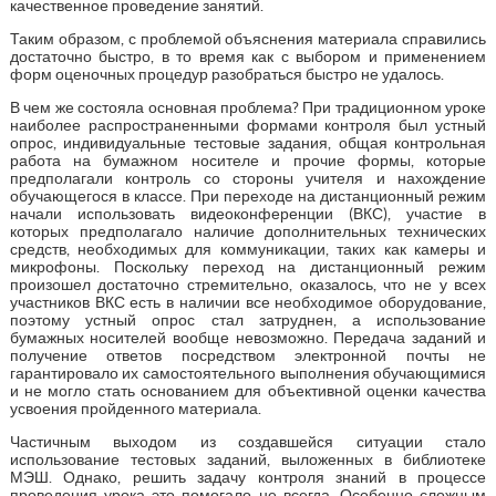
качественное проведение занятий.
Таким образом, с проблемой объяснения материала справились
достаточно быстро, в то время как с выбором и применением
форм оценочных процедур разобраться быстро не удалось.
В чем же состояла основная проблема? При традиционном уроке
наиболее распространенными формами контроля был устный
опрос, индивидуальные тестовые задания, общая контрольная
работа на бумажном носителе и прочие формы, которые
предполагали контроль со стороны учителя и нахождение
обучающегося в классе. При переходе на дистанционный режим
начали использовать видеоконференции (ВКС), участие в
которых предполагало наличие дополнительных технических
средств, необходимых для коммуникации, таких как камеры и
микрофоны. Поскольку переход на дистанционный режим
произошел достаточно стремительно, оказалось, что не у всех
участников ВКС есть в наличии все необходимое оборудование,
поэтому устный опрос стал затруднен, а использование
бумажных носителей вообще невозможно. Передача заданий и
получение ответов посредством электронной почты не
гарантировало их самостоятельного выполнения обучающимися
и не могло стать основанием для объективной оценки качества
усвоения пройденного материала.
Частичным выходом из создавшейся ситуации стало
использование тестовых заданий, выложенных в библиотеке
МЭШ. Однако, решить задачу контроля знаний в процессе
проведения урока это помогало не всегда. Особенно сложным