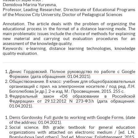
Demidova Marina Yuryevna,
Professor, Leading Researcher, Directorate of Educational Programs
of the Moscow City University, Doctor of Pedagogical Sciences
Аnnotation. The article deals with the problem of organizing the
educational process in the format of a distance learning mode. The
main problematic issues include the choice of methods for explaining
new material and carrying out evaluation procedures for an
assessment of the knowledge quality.
Keywords: e-learning, distance learning technologies, knowledge
quality evaluation.
Денис Гордовский. Полное руководство по работе с Google
Формами.
(дата обращения: 01.04.2021).
Обществознание. 8 класс: учебник для общеобразовательных
организаций с прил. на электронном носителе / под ред. Л.Н.
Боголюбова [и др.]. 2-е изд. М.: Просвещение, 2015. 255 с.
Федеральный закон «Об образовании в Российской
Федерации» от 29.12.2012 N 273-ФЗ.
h (дата обращения:
01.04.2021).
Denis Gordovsky. Full guide to working with Google Forms.
(date
of the address: 01.04.2021).
Social science. 8th grade: textbook for general education
organizations with attached on electronic medium / [ed. L.N.
Bogolyubova [and others]. 2nd ed. Moscow: Enlightenment, 2015.