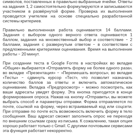
символов, поставленных в правильно выбранные ячейки. Ответы
на задания 1, 2 самостоятельно формулируются и записываются
участником в развёрнутой форме. Проверка их выполнения
проводится учителем на основе специально разработанной
системы критериев.
Правильно выполненная работа оценивается 14 баллами.
Задания с выбором одного верного ответа оцениваются 1
баллом, задания на множественный выбор и соответствие – 2
баллами, задания с развернутым ответом – в соответствии с
предложенными критериями оценивания. Время на выполнение
работы – 20 минут.
При создании теста в Google Forms в настройках во вкладке
«Общие» выбирается «Отправлять форму не более одного раза»,
во вкладке «Презентация» – «Перемешать вопросы», во вкладке
«Тесты» – сдвинуть курсор «Тест», что позволит назначать
количество баллов за ответы и включить автоматическое
оценивание. Вкладка «Предпросмотр» – можно посмотреть, как
ваши адресаты увидят форму. Эта кнопка пригодится в конце
формирования опроса. Нажав на кнопку «Отправить», вы можете
выбрать способ и параметры отправки. Форма отправляется по
почте, ссылкой на форму, через встраиваемый код или соцсети.
При отправке по почте есть возможность включить форму в тело
сообщения. Ваш адресат сможет заполнить опрос не переходя
по внешним ссылкам сразу из письма. К сожалению, такая опция
хорошо работает только с Gmail. С другими почтовыми сервисами
эта функция работает некорректно.