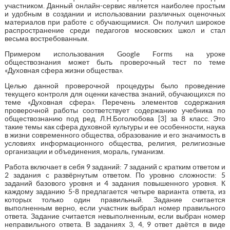
участником. Данный онлайн-сервис является наиболее простым
и удобным в создании и использовании различных оценочных
материалов при работе с обучающимися. Он получил широкое
распространение среди педагогов московских школ и стал
весьма востребованным.
Примером использования Google Forms на уроке
обществознания может быть проверочный тест по теме
«Духовная сфера жизни общества».
Целью данной проверочной процедуры было проведение
текущего контроля для оценки качества знаний, обучающихся по
теме «Духовная сфера». Перечень элементов содержания
проверочной работы соответствует содержанию учебника по
обществознанию под ред. Л.Н.Боголюбова [3] за 8 класс. Это
такие темы как сфера духовной культуры и ее особенности, наука
в жизни современного общества, образование и его значимость в
условиях информационного общества, религия, религиозные
организации и объединения, мораль, гуманизм.
Работа включает в себя 9 заданий: 7 заданий с кратким ответом и
2 задания с развёрнутым ответом. По уровню сложности: 5
заданий базового уровня и 4 задания повышенного уровня. К
каждому заданию 5-8 предлагается четыре варианта ответа, из
которых только один правильный. Задание считается
выполненным верно, если участник выбрал номер правильного
ответа. Задание считается невыполненным, если выбран номер
неправильного ответа. В заданиях 3, 4, 9 ответ даётся в виде