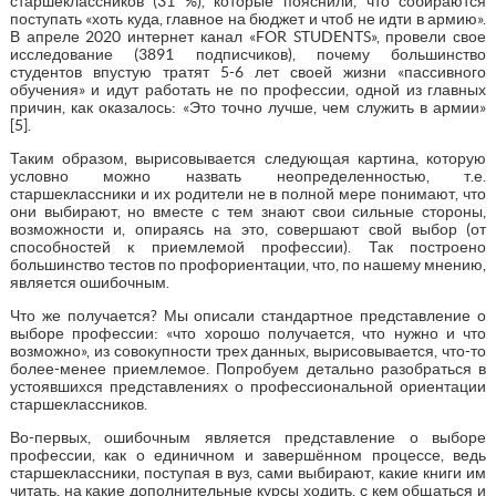
старшеклассников (31 %), которые пояснили, что собираются
поступать «хоть куда, главное на бюджет и чтоб не идти в армию».
В апреле 2020 интернет канал «FOR STUDENTS», провели свое
исследование (3891 подписчиков), почему большинство
студентов впустую тратят 5-6 лет своей жизни «пассивного
обучения» и идут работать не по профессии, одной из главных
причин, как оказалось: «Это точно лучше, чем служить в армии»
[5].
Таким образом, вырисовывается следующая картина, которую
условно можно назвать неопределенностью, т.е.
старшеклассники и их родители не в полной мере понимают, что
они выбирают, но вместе с тем знают свои сильные стороны,
возможности и, опираясь на это, совершают свой выбор (от
способностей к приемлемой профессии). Так построено
большинство тестов по профориентации, что, по нашему мнению,
является ошибочным.
Что же получается? Мы описали стандартное представление о
выборе профессии: «что хорошо получается, что нужно и что
возможно», из совокупности трех данных, вырисовывается, что-то
более-менее приемлемое. Попробуем детально разобраться в
устоявшихся представлениях о профессиональной ориентации
старшеклассников.
Во-первых, ошибочным является представление о выборе
профессии, как о единичном и завершённом процессе, ведь
старшеклассники, поступая в вуз, сами выбирают, какие книги им
читать, на какие дополнительные курсы ходить, с кем общаться и