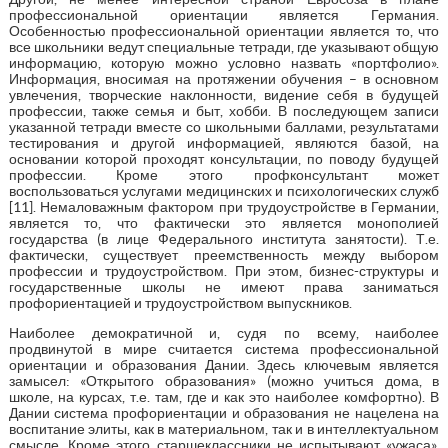
профессиональной ориентации является Германия.
Особенностью профессиональной ориентации является то, что
все школьники ведут специальные тетради, где указывают общую
информацию, которую можно условно назвать «портфолио».
Информация, вносимая на протяжении обучения – в основном
увлечения, творческие наклонности, видение себя в будущей
профессии, также семья и быт, хобби. В последующем записи
указанной тетради вместе со школьными баллами, результатами
тестирования и другой информацией, являются базой, на
основании которой проходят консультации, по поводу будущей
профессии. Кроме этого профконсультант может
воспользоваться услугами медицинских и психологических служб
[11]. Немаловажным фактором при трудоустройстве в Германии,
является то, что фактически это является монополией
государства (в лице Федерального института занятости). Т.е.
фактически, существует преемственность между выбором
профессии и трудоустройством. При этом, бизнес-структуры и
государственные школы не имеют права заниматься
профориентацией и трудоустройством выпускников.
Наиболее демократичной и, судя по всему, наиболее
продвинутой в мире считается система профессиональной
ориентации и образования Дании. Здесь ключевым является
замысел: «Открытого образования» (можно учиться дома, в
школе, на курсах, т.е. там, где и как это наиболее комфортно). В
Дании система профориентации и образования не нацелена на
воспитание элиты, как в материальном, так и в интеллектуальном
смысле. Кроме этого старшеклассники не испытывают «ужаса»,