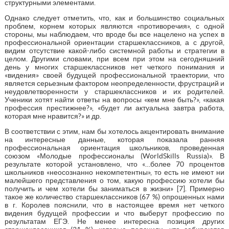
структурными элементами.
Однако следует отметить, что, как и большинство социальных
проблем, корнем которых являются «противоречия», с одной
стороны, мы наблюдаем, что вроде бы все нацелено на успех в
профессиональной ориентации старшеклассников, а с другой,
видим отсутствие какой-либо системной работы и стратегии в
целом. Другими словами, при всем при этом на сегодняшний
день у многих старшеклассников нет четкого понимания и
«видения» своей будущей профессиональной траектории, что
является серьезным фактором неопределенности, фрустраций и
неудовлетворенности у старшеклассников и их родителей.
Ученики хотят найти ответы на вопросы «кем мне быть?», «какая
профессия престижнее?», «будет ли актуальна завтра работа,
которая мне нравится?» и др.
В соответствии с этим, нам бы хотелось акцентировать внимание
на интересные данные, которая показала ранняя
профессиональная ориентация школьников, проведенная
союзом «Молодые профессионалы (WorldSkills Russia)». В
результате которой установлено, что «…более 70 процентов
школьников «неосознанно некомпетентны», то есть не имеют ни
малейшего представления о том, какую профессию хотели бы
получить и чем хотели бы заниматься в жизни» [7]. Примерно
такое же количество старшеклассников (67 %) опрошенных нами
в г. Королев пояснили, что в настоящее время нет четкого
видения будущей профессии и что выберут профессию по
результатам ЕГЭ. Не менее интересна позиция других