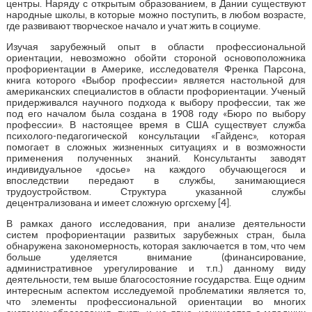
центры. Наряду с открытым образованием, в Дании существуют
народные школы, в которые можно поступить, в любом возрасте,
где развивают творческое начало и учат жить в социуме.
Изучая зарубежный опыт в области профессиональной
ориентации, невозможно обойти стороной основоположника
профориентации в Америке, исследователя Френка Парсона,
книга которого «Выбор профессии» является настольной для
американских специалистов в области профориентации. Ученый
придерживался научного подхода к выбору профессии, так же
под его началом была создана в 1908 году «Бюро по выбору
профессии». В настоящее время в США существует служба
психолого-педагогической консультации «Гайденс», которая
помогает в сложных жизненных ситуациях и в возможности
применения полученных знаний. Консультанты заводят
индивидуальное «досье» на каждого обучающегося и
впоследствии передают в службы, занимающиеся
трудоустройством. Структура указанной службы
децентрализована и имеет сложную оргсхему [4].
В рамках даного исследования, при анализе деятельности
систем профориентации развитых зарубежных стран, была
обнаружена закономерность, которая заключается в том, что чем
больше уделяется внимание (финансирование,
административное урегулирование и т.п.) данному виду
деятельности, тем выше благосостояние государства. Еще одним
интересным аспектом исследуемой проблематики является то,
что элементы профессиональной ориентации во многих