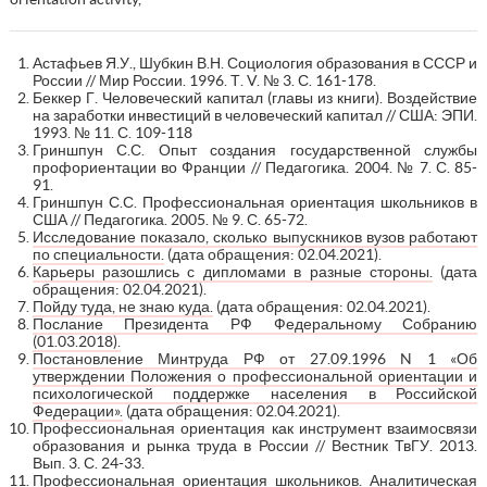
Астафьев Я.У., Шубкин В.Н. Социология образования в СССР и
России // Мир России. 1996. Т. V. № 3. С. 161-178.
Беккер Г. Человеческий капитал (главы из книги). Воздействие
на заработки инвестиций в человеческий капитал // США: ЭПИ.
1993. № 11. С. 109-118
Гриншпун С.С. Опыт создания государственной службы
профориентации во Франции // Педагогика. 2004. № 7. С. 85-
91.
Гриншпун С.С. Профессиональная ориентация школьников в
США // Педагогика. 2005. № 9. С. 65-72.
Исследование показало, сколько выпускников вузов работают
по специальности.
(дата обращения: 02.04.2021).
Карьеры разошлись с дипломами в разные стороны.
(дата
обращения: 02.04.2021).
Пойду туда, не знаю куда.
(дата обращения: 02.04.2021).
Послание Президента РФ Федеральному Собранию
(01.03.2018).
Постановление Минтруда РФ от 27.09.1996 N 1 «Об
утверждении Положения о профессиональной ориентации и
психологической поддержке населения в Российской
Федерации».
(дата обращения: 02.04.2021).
Профессиональная ориентация как инструмент взаимосвязи
образования и рынка труда в России // Вестник ТвГУ. 2013.
Вып. 3. С. 24-33.
Профессиональная ориентация школьников. Аналитическая