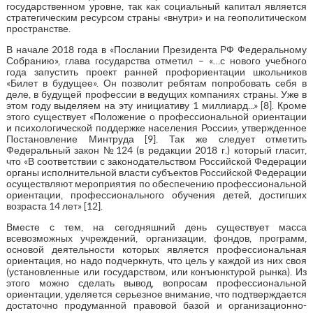
государственном уровне, так как социальный капитал является
стратегическим ресурсом страны «внутри» и на геополитическом
пространстве.
В начале 2018 года в «Послании Президента РФ Федеральному
Собранию», глава государства отметил – «…с нового учебного
года запустить проект ранней профориентации школьников
«Билет в будущее». Он позволит ребятам попробовать себя в
деле, в будущей профессии в ведущих компаниях страны. Уже в
этом году выделяем на эту инициативу 1 миллиард...» [8]. Кроме
этого существует «Положение о профессиональной ориентации
и психологической поддержке населения России», утвержденное
Постановление Минтруда [9]. Так же следует отметить
Федеральный закон №124 (в редакции 2018 г.) который гласит,
что «В соответствии с законодательством Российской Федерации
органы исполнительной власти субъектов Российской Федерации
осуществляют мероприятия по обеспечению профессиональной
ориентации, профессионального обучения детей, достигших
возраста 14 лет» [12].
Вместе с тем, на сегодняшний день существует масса
всевозможных учреждений, организации, фондов, программ,
основой деятельности которых является профессиональная
ориентация, но надо подчеркнуть, что цель у каждой из них своя
(установленные или государством, или конъюнктурой рынка). Из
этого можно сделать вывод, вопросам профессиональной
ориентации, уделяется серьезное внимание, что подтверждается
достаточно продуманной правовой базой и организационно-