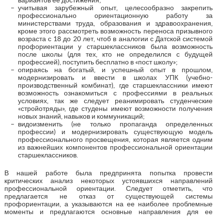
учитывая зарубежный опыт, целесообразно закрепить
профессионально ориентационную работу за
министерствами труда, образования и здравоохранения,
кроме этого рассмотреть возможность переноса призывного
возраста с 18 до 20 лет, чтоб в аналогии с Датской системой
профориентации у старшеклассников была возможность
после школы (для тех, кто не определился с будущей
профессией), поступить бесплатно в «пост школу»;
опираясь на богатый, и успешный опыт в прошлом,
модернизировать и ввести в школах УПК (учебно-
производственный комбинат), где старшеклассники имеют
возможность ознакомиться с профессиями в реальных
условиях, так же следует реанимировать студенческие
«стройотряды», где студены имеют возможности получения
новых знаний, навыков и коммуникаций;
видоизменить (не только пропаганда определенных
профессии) и модернизировать существующую модель
профессионального просвещения, которая является одним
из важнейших компонентов профессиональной ориентации
старшеклассников.
В нашей работе была предпринята попытка провести
критических анализ некоторых устоявшихся направлений
профессиональной ориентации. Следует отметить, что
предлагается не отказ от существующей системы
профориентации, а указываются на ее наиболее проблемные
моменты и предлагаются основные направления для ее