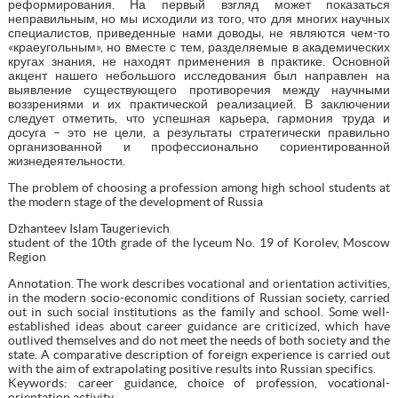
реформирования. На первый взгляд может показаться
неправильным, но мы исходили из того, что для многих научных
специалистов, приведенные нами доводы, не являются чем-то
«краеугольным», но вместе с тем, разделяемые в академических
кругах знания, не находят применения в практике. Основной
акцент нашего небольшого исследования был направлен на
выявление существующего противоречия между научными
воззрениями и их практической реализацией. В заключении
следует отметить, что успешная карьера, гармония труда и
досуга – это не цели, а результаты стратегически правильно
организованной и профессионально сориентированной
жизнедеятельности.
The problem of choosing a profession among high school students at
the modern stage of the development of Russia
Dzhanteev Islam Taugerievich
student of the 10th grade of the lyceum No. 19 of Korolev, Moscow
Region
Annotation. The work describes vocational and orientation activities,
in the modern socio-economic conditions of Russian society, carried
out in such social institutions as the family and school. Some well-
established ideas about career guidance are criticized, which have
outlived themselves and do not meet the needs of both society and the
state. A comparative description of foreign experience is carried out
with the aim of extrapolating positive results into Russian specifics.
Keywords: career guidance, choice of profession, vocational-
orientation activity,