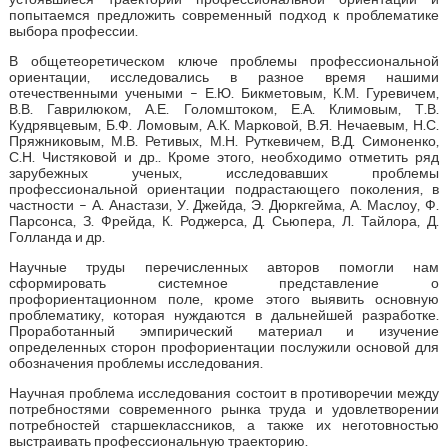
попытаемся предложить современный подход к проблематике
выбора профессии.
В общетеоретическом ключе проблемы профессиональной
ориентации, исследовались в разное время нашими
отечественными учеными – Е.Ю. Бикметовым, К.М. Гуревичем,
В.В. Гаврилюком, А.Е. Голомштоком, Е.А. Климовым, Т.В.
Кудрявцевым, Б.Ф. Ломовым, А.К. Марковой, В.Я. Нечаевым, Н.С.
Пряжниковым, М.В. Ретивых, М.Н. Руткевичем, В.Д. Симоненко,
С.Н. Чистяковой и др.. Кроме этого, необходимо отметить ряд
зарубежных ученых, исследовавших проблемы
профессиональной ориентации подрастающего поколения, в
частности – А. Анастази, У. Джейда, Э. Дюркгейма, А. Маслоу, Ф.
Парсонса, З. Фрейда, К. Роджерса, Д. Сьюпера, Л. Тайлора, Д.
Голланда и др.
Научные труды перечисленных авторов помогли нам
сформировать системное представление о
профориентационном поле, кроме этого выявить основную
проблематику, которая нуждаются в дальнейшей разработке.
Проработанный эмпирический материал и изучение
определенных сторон профориентации послужили основой для
обозначения проблемы исследования.
Научная проблема исследования состоит в противоречии между
потребностями современного рынка труда и удовлетворении
потребностей старшеклассников, а также их неготовностью
выстраивать профессиональную траекторию.