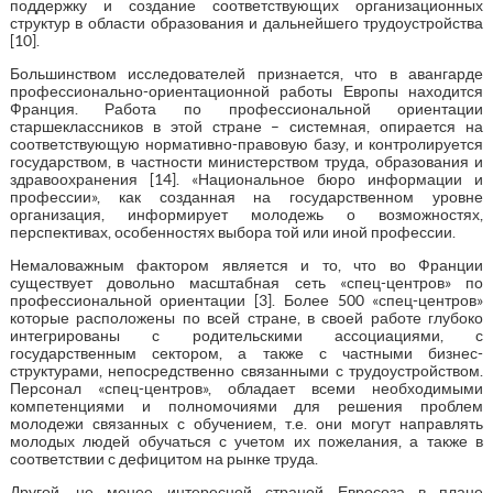
поддержку и создание соответствующих организационных
структур в области образования и дальнейшего трудоустройства
[10].
Большинством исследователей признается, что в авангарде
профессионально-ориентационной работы Европы находится
Франция. Работа по профессиональной ориентации
старшеклассников в этой стране – системная, опирается на
соответствующую нормативно-правовую базу, и контролируется
государством, в частности министерством труда, образования и
здравоохранения [14]. «Национальное бюро информации и
профессии», как созданная на государственном уровне
организация, информирует молодежь о возможностях,
перспективах, особенностях выбора той или иной профессии.
Немаловажным фактором является и то, что во Франции
существует довольно масштабная сеть «спец-центров» по
профессиональной ориентации [3]. Более 500 «спец-центров»
которые расположены по всей стране, в своей работе глубоко
интегрированы с родительскими ассоциациями, с
государственным сектором, а также с частными бизнес-
структурами, непосредственно связанными с трудоустройством.
Персонал «спец-центров», обладает всеми необходимыми
компетенциями и полномочиями для решения проблем
молодежи связанных с обучением, т.е. они могут направлять
молодых людей обучаться с учетом их пожелания, а также в
соответствии с дефицитом на рынке труда.
Другой, не менее интересной страной Евросоза в плане