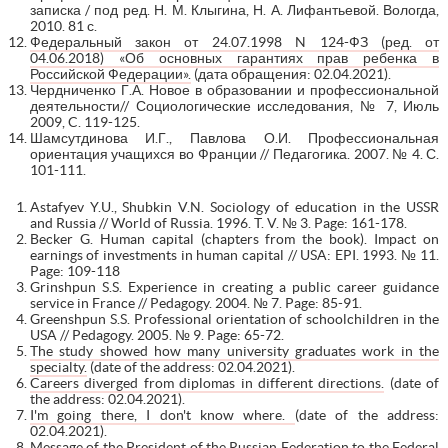
записка / под ред. Н. М. Клыгина, Н. А. Лифантьевой. Вологда,
2010. 81 с.
Федеральный закон от 24.07.1998 N 124-ФЗ (ред. от
04.06.2018) «Об основных гарантиях прав ребенка в
Российской Федерации».
(дата обращения: 02.04.2021).
Чердниченко Г.А. Новое в образовании и профессиональной
деятельности// Социологические исследования, № 7, Июль
2009, C. 119-125.
Шамсутдинова И.Г., Павлова О.И. Профессиональная
ориентация учащихся во Франции // Педагогика. 2007. № 4. С.
101-111.
Astafyev Y.U., Shubkin V.N. Sociology of education in the USSR
and Russia // World of Russia. 1996. T. V. № 3. Page: 161-178.
Becker G. Human capital (chapters from the book). Impact on
earnings of investments in human capital // USA: EPI. 1993. № 11.
Page: 109-118
Grinshpun S.S. Experience in creating a public career guidance
service in France // Pedagogy. 2004. № 7. Page: 85-91.
Greenshpun S.S. Professional orientation of schoolchildren in the
USA // Pedagogy. 2005. № 9. Page: 65-72.
The study showed how many university graduates work in the
specialty.
(date of the address: 02.04.2021).
Careers diverged from diplomas in different directions.
(date of
the address: 02.04.2021).
I'm going there, I don't know where.
(date of the address:
02.04.2021).
Message of the President of the Russian Federation to the Federal