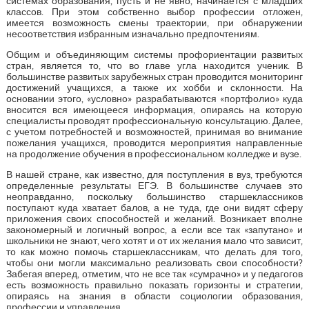
системах образования, пусть и не явно, начинается с младших
классов. При этом собственно выбор профессии отложен,
имеется возможность смены траектории, при обнаружении
несоответствия избранным изначально предпочтениям.
Общим и объединяющим системы профориентации развитых
стран, является то, что во главе угла находится ученик. В
большинстве развитых зарубежных стран проводится мониторинг
достижений учащихся, а также их хобби и склонности. На
основании этого, «условно» разрабатываются «портфолио» куда
вносится вся имеющееся информация, опираясь на которую
специалисты проводят профессиональную консультацию. Далее,
с учетом потребностей и возможностей, принимая во внимание
пожелания учащихся, проводится мероприятия направленные
на продолжение обучения в профессиональном колледже и вузе.
В нашей стране, как известно, для поступления в вуз, требуются
определенные результаты ЕГЭ. В большинстве случаев это
неоправданно, поскольку большинство старшеклассников
поступают куда хватает балов, а не туда, где они видят сферу
приложения своих способностей и желаний. Возникает вполне
закономерный и логичный вопрос, а если все так «запутано» и
школьники не знают, чего хотят и от их желания мало что зависит,
то как можно помочь старшеклассникам, что делать для того,
чтобы они могли максимально реализовать свои способности?
Забегая вперед, отметим, что не все так «сумрачно» и у педагогов
есть возможность правильно показать горизонты и стратегии,
опираясь на знания в области социологии образования,
профессии и управления.