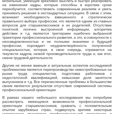
мобильные, умеющие креативно мыслить и быстро реагировать
на изменения кадры, которые способны в короткие сроки
переобучится, соответствовать современным реалиям и уметь
принимать решения в нестандартных ситуациях. В связи с этим,
возникает необходимость взвешенного и стратегически
правильного выбора профессии, что является одним из главных
вопросов для старшеклассников и их родителей. Отсутствие
понятной, логично выстроенной информации, алгоритма
действии и т.д. являются триггерами ошибочно выбранной
траектории профессионального развития, а это, в совокупности с
неосведомленностью и не полными знаниями о будущей
профессии, порождает неудовлетворённость полученной
специальностью, которая, в свою очередь, отражается на
текучести кадров, низкой производительности труда и, как итог,
смене трудовой деятельности.
Другим не менее важным и актуальным аспектом исследуемой
проблематики является перепроизводство невостребованных на
рынке труда специалистов, подготовка работников с
недостаточной квалификацией, невысокая доля занятости
выпускников и т.д. Все перечисленные проблемы в большинстве
своем являются результатом отсутствия современной системы
профессиональной ориентации.
В рамках нашего небольшого исследования мы попробуем
рассмотреть имеющиеся возможности профессиональной
ориентации старшеклассников, сравнить с положительным
опытом зарубежных стран, подвергнуть критике некоторые
устоявшиеся траектории профессиональной ориентации и