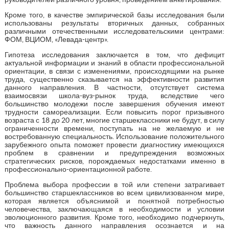
Кроме того, в качестве эмпирической базы исследования были
использованы результаты вторичных данных, собранных
различными отечественными исследовательскими центрами:
ФОМ, ВЦИОМ, «Левада-центр».
Гипотеза исследования заключается в том, что дефицит
актуальной информации и знаний в области профессиональной
ориентации, в связи с изменениями, происходящими на рынке
труда, существенно сказывается на эффективности развития
данного направления. В частности, отсутствует система
взаимосвязи школа-вуз-рынок труда, вследствие чего
большинство молодежи после завершения обучения имеют
трудности самореализации. Если повысить порог призывного
возраста с 18 до 20 лет, многие старшеклассники не будут, в силу
ограниченности времени, поступать на не желаемую и не
востребованную специальность. Использование положительного
зарубежного опыта поможет провести диагностику имеющихся
проблем в сравнении и предупреждения возможных
стратегических рисков, порождаемых недостатками именно в
профессионально-ориентационной работе.
Проблема выбора профессии в той или степени затрагивает
большинство старшеклассников во всем цивилизованном мире,
которая является объяснимой и понятной потребностью
человечества, заключающаяся в необходимости и условии
эволюционного развития. Кроме того, необходимо подчеркнуть,
что важность данного направления осознается и на