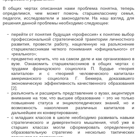
В общих чертах описанная нами проблема понятна, теперь
определимся, чем может помочь старшекласснику семья,
педагоги, исследователи и законодатели. На наш взгляд, для
решения данной проблемы необходимо следующее:
перейти от понятия будущая «профессия» к понятию выбор
профессиональной стратегической траектории личностного
развития, провести работу, нацеленную на разъяснение
старшеклассникам четкого понимания «официального» от
«реального»;
предметно изучить, что на самом деле и как организовано в
вузе. Ознакомить старшеклассников в общих чертах с
трудами французского социолога П. Бурдье «теория
капиталов» и с «теорией человеческого капитала»
американского социолога Г. Беккера, доказавшего
экономическую эффективность качественного образования
[2];
разъяснить и расширить представление о вузах, акцентируя
внимание на том, что высшее образование – это не только
повышение статуса и энциклопедических знаний, но и
возможность накопления различных капиталов и
дальнейшее их конвертирование;
с младших классов в школе необходимо развивать навыки
стратегического и дивергентного мышления, чтоб уже в
старших классах могли сформировать определенную
образовательную стратегию и несколько тактических
вариантов ее достижения;