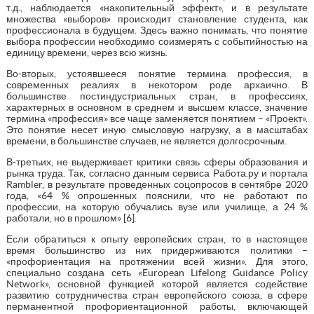
т.д., наблюдается «накопительный эффект», и в результате
множества «выборов» происходит становление студента, как
профессионала в будущем. Здесь важно понимать, что понятие
выбора профессии необходимо соизмерять с событийностью на
единицу времени, через всю жизнь.
Во-вторых, устоявшееся понятие термина профессия, в
современных реалиях в некотором роде архаично. В
большинстве постиндустриальных стран, в профессиях,
характерных в основном в среднем и высшем классе, значение
термина «профессия» все чаще заменяется понятием – «Проект».
Это понятие несет иную смысловую нагрузку, а в масштабах
времени, в большинстве случаев, не является долгосрочным.
В-третьих, не выдерживает критики связь сферы образования и
рынка труда. Так, согласно данным сервиса Работа.ру и портала
Rambler, в результате проведенных соцопросов в сентябре 2020
года, «64 % опрошенных пояснили, что не работают по
профессии, на которую обучались вузе или училище, а 24 %
работали, но в прошлом» [6].
Если обратиться к опыту европейских стран, то в настоящее
время большинство из них придерживаются политики –
«профориентация на протяжении всей жизни». Для этого,
специально создана сеть «European Lifelong Guidance Policy
Network», основной функцией которой является содействие
развитию сотрудничества стран европейского союза, в сфере
перманентной профориентационной работы, включающей