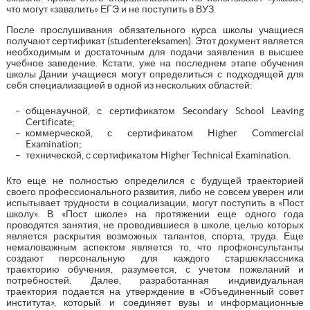
что могут «завалить» ЕГЭ и не поступить в ВУЗ.
После прослушивания обязательного курса школы учащиеся
получают сертификат (studentereksamen). Этот документ является
необходимым и достаточным для подачи заявления в высшее
учебное заведение. Кстати, уже на последнем этапе обучения
школы Дании учащиеся могут определиться с подходящей для
себя специализацией в одной из нескольких областей:
общенаучной, с сертификатом Secondary School Leaving
Certificate;
коммерческой, с сертификатом Higher Commercial
Examination;
технической, с сертификатом Higher Technical Examination.
Кто еще не полностью определился с будущей траекторией
своего профессионального развития, либо не совсем уверен или
испытывает трудности в социализации, могут поступить в «Пост
школу». В «Пост школе» на протяжении еще одного года
проводятся занятия, не проводившиеся в школе, целью которых
является раскрытия возможных талантов, спорта, труда. Еще
немаловажным аспектом является то, что профконсультанты
создают персональную для каждого старшеклассника
траекторию обучения, разумеется, с учетом пожеланий и
потребностей. Далее, разработанная индивидуальная
траектория подается на утверждение в «Объединенный совет
института», который и соединяет вузы и информационные