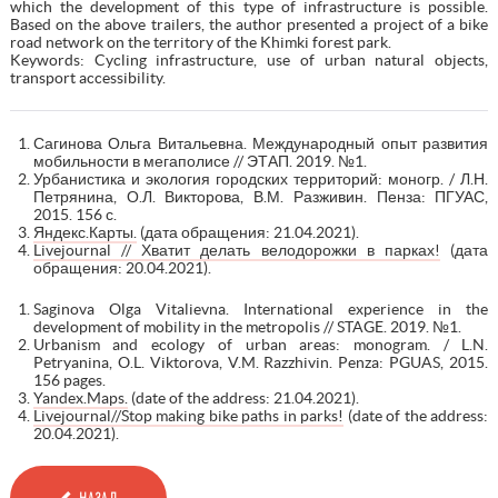
which the development of this type of infrastructure is possible.
Based on the above trailers, the author presented a project of a bike
road network on the territory of the Khimki forest park.
Keywords: Cycling infrastructure, use of urban natural objects,
transport accessibility.
Сагинова Ольга Витальевна. Международный опыт развития
мобильности в мегаполисе // ЭТАП. 2019. №1.
Урбанистика и экология городских территорий: моногр. / Л.Н.
Петрянина, О.Л. Викторова, В.М. Разживин. Пенза: ПГУАС,
2015. 156 с.
Яндекс.Карты.
(дата обращения: 21.04.2021).
Livejournal // Хватит делать велодорожки в парках!
(дата
обращения: 20.04.2021).
Saginova Olga Vitalievna. International experience in the
development of mobility in the metropolis // STAGE. 2019. №1.
Urbanism and ecology of urban areas: monogram. / L.N.
Petryanina, O.L. Viktorova, V.M. Razzhivin. Penza: PGUAS, 2015.
156 pages.
Yandex.Maps.
(date of the address: 21.04.2021).
Livejournal//Stop making bike paths in parks!
(date of the address:
20.04.2021).
НАЗАД