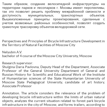
Таким образом, создание велосипедной инфраструктуры на
территории парков и лесопарков г. Москвы имеет перспективы,
так это позволит решить проблему межрайонной связности и
доступность муниципальных, транспортных объектов.
Вышеизложенные принципы проектирования, сделанные с
учетом возможных районных особенностей, позволят создать
грамотную трассировку объектов велодорожкой сети.
Perspectives and Principles of Bicycle Infrastructure Development in
the Territory of Natural Facilities of Moscow City
Nelyubin A.V.
bachelor of 4 course of the Moscow City University, Moscow
Research supervisor:
Shulgina Daria Pavlovna, Deputy Head of the Department, Associate
Professor of the General University Department of General and
Russian History for Scientific and Educational Work of the Institute
of Humanitarian sciences of the State Humanitarian University of
Moscow State Pedagogical University, candidate of art history,
Associate Professor
Annotation. The article considers the relevance of the problem of
developing bicycle infrastructure within the limits of urban natural
objects, analyzes the current situation related to forest park bicycle
infrastructure in the city of Moscow, and forms trailers, according to