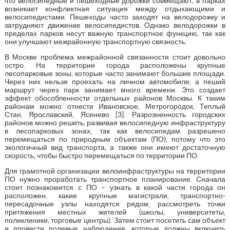
что велосипедные и пешеходные дорожки совмещают, в парках
возникает конфликтная ситуация между отдыхающими и
велосипедистами. Пешеходы часто заходят на велодорожку и
затрудняют движение велосипедистов. Однако велодорожки в
пределах парков несут важную транспортное функцию, так как
они улучшают межрайонную транспортную связность.
В Москве проблема межрайонной связанности стоит довольно
остро. На территории города расположены крупные
лесопарковые зоны, которые часто занимают большие площади.
Через них нельзя проехать на личном автомобиле, а пеший
маршрут через парк занимает много времени. Это создает
эффект обособленности отдельных районов Москвы. К таким
районам можно отнести Ивановское, Метрогородок, Теплый
Стан, Ярославский, Ясенево [3]. Разрозненность городских
районов можно решить, развивая велосипедную инфраструктуру
в лесопарковых зонах, так как велосипедам разрешено
перемещаться по природным объектам (ПО), потому что это
экологичный вид транспорта, а также они имеют достаточную
скорость, чтобы быстро перемещаться по территории ПО.
Для грамотной организации велоинфраструктуры на территории
ПО нужно проработать транспортное планирование. Сначала
стоит познакомится с ПО – узнать в какой части города он
расположен, какие крупные магистрали, транспортно-
пересадочные узлы находятся рядом, рассмотреть точки
притяжения местных жителей (школы, университеты,
поликлиники, торговые центры). Затем стоит посетить сам объект
и провести полевые наблюдения, которые должны включить