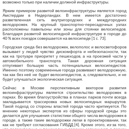
возможно только при наличии должной инфраструктуры.
Ярким примером развитой велоинфраструктуры является город
Амстердам в Нидерландах. В нем имеется достаточно
разветвленная сеть внутригородских и междугородних
велодорожек. На крупный транспортно-пересадочных узлах
расположены павильоны или зоны для стоянки велосипедов.
Благодаря развитой велосипедной инфраструктуре в городе до
40 % всех поездок совершается на велосипеде [1 c. 73].
Городская среда без велодорожек, велополос и велосветофоров
вызывает у людей чувство дискомфорта и небезопасности, так
как на тротуаре приоритет у пешеходов, а на проезжей части у
автомобильного транспорта. Такая дорожная ситуация
отпугивает большую часть потенциальных велосипедистов.
Именно поэтому современные города развивают велодорожную,
так как без неё не будет велосипедистов, а, следовательно, и не
будет улучшаться экологическая ситуация.
Сейчас в Москве перспективным вектором развития
велоинфраструктуры является строительство велодорожек в
парках. Во время благоустройства в планах парков почти всегда
закладывается трассировка новых велосипедных маршрутов.
Такой подход со стороны властей города часто критикуется. По
мнению некоторых экспертов из сферы городской среды это
делается для улучшения статистики общего числа велодорожек в
городе, а также такие велодорожки легки в проектировании, так
как не требуют согласования ГИБДД [4]. Кроме этого, из-за того,