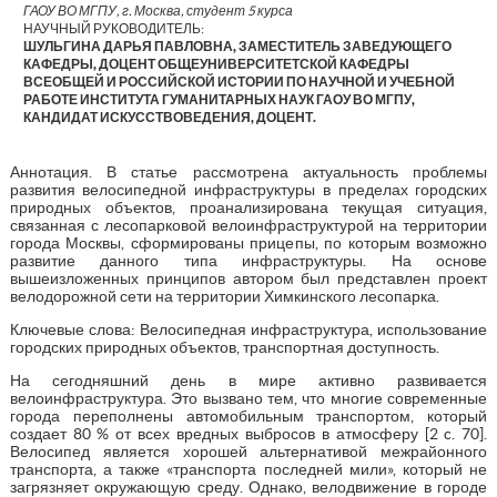
ГАОУ ВО МГПУ, г. Москва, студент 5 курса
НАУЧНЫЙ РУКОВОДИТЕЛЬ:
ШУЛЬГИНА ДАРЬЯ ПАВЛОВНА, ЗАМЕСТИТЕЛЬ ЗАВЕДУЮЩЕГО
КАФЕДРЫ, ДОЦЕНТ ОБЩЕУНИВЕРСИТЕТСКОЙ КАФЕДРЫ
ВСЕОБЩЕЙ И РОССИЙСКОЙ ИСТОРИИ ПО НАУЧНОЙ И УЧЕБНОЙ
РАБОТЕ ИНСТИТУТА ГУМАНИТАРНЫХ НАУК ГАОУ ВО МГПУ,
КАНДИДАТ ИСКУССТВОВЕДЕНИЯ, ДОЦЕНТ.
Аннотация. В статье рассмотрена актуальность проблемы
развития велосипедной инфраструктуры в пределах городских
природных объектов, проанализирована текущая ситуация,
связанная с лесопарковой велоинфраструктурой на территории
города Москвы, сформированы прицепы, по которым возможно
развитие данного типа инфраструктуры. На основе
вышеизложенных принципов автором был представлен проект
велодорожной сети на территории Химкинского лесопарка.
Ключевые слова: Велосипедная инфраструктура, использование
городских природных объектов, транспортная доступность.
На сегодняшний день в мире активно развивается
велоинфраструктура. Это вызвано тем, что многие современные
города переполнены автомобильным транспортом, который
создает 80 % от всех вредных выбросов в атмосферу [2 c. 70].
Велосипед является хорошей альтернативой межрайонного
транспорта, а также «транспорта последней мили», который не
загрязняет окружающую среду. Однако, велодвижение в городе