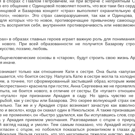
и в спорах с Павлом Петровичем, ни при встрече с неприятным С
 его общение с Одинцовой позволяет понять, что все-таки без се
динцовой и Базарова концепт «страх» выполняет охранительную
гого», «нового». Это страх саморазрушения, так как и Одинцова
для которых что-то новое, противоречащее привычному самоощу
ость восприятия себя, внутренняя противоречивость или невозможн
рах» в образах главных героев играет важную роль для понимания 
и нового. При всей образованности не получится Базарову ст
усство, поэзию, любовь.
щечеловеческие основы в «старом», будут строить свою жизнь Ар
я иначе.
озникает только как отношение Кати к сестре. Она была «запуга
шается, что боится сестру. Напугать Катю в сестре могла та холодно
м, а точнее, тот сформированный застывший образ, которым жив
еспрестанно» краснела при гостях, Анна Сергеевна же не проявляла
ыта, не боится нового, в отличие от сестры. Ее «пугает» отношен
«пугало» при признании Аркадия в саду. Но здесь чувство не
рьбой, как у сестры или Базарова. Это скорее волнующий страх ож
ельно. Так же и у Аркадия страх возникает зачастую как взвол
 и весело», когда он скакал один в Никольское. А также признавшис
ете не променяю», он «быстро удалился, как бы испугавшись слов, сор
а у Аркадия приемом умолчания. Разговаривая с отцом о природ
й взгляд назад и умолк». Тем самым показано, что Аркадий испуг
гласен с отцом, но побоялся показаться романтиком в глазах 
ркадия. Нельзя сказать, что это негативное тяжелое чувство, ведь