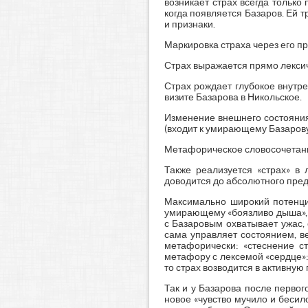
возникает страх всегда только
когда появляется Базаров. Ей т
и признаки.
Маркировка страха через его п
Страх выражается прямо лексиче
Страх рождает глубокое внутре
визите Базарова в Никольское.
Изменение внешнего состояния 
(входит к умирающему Базарову
Метафорическое словосочетание
Также реализуется «страх» в 
доводится до абсолютного пред
Максимально широкий потенци
умирающему «боязливо дыша», 
с Базаровым охватывает ужас, 
сама управляет состоянием, в
метафорически: «стеснение ст
метафору с лексемой «сердце»: 
то страх возводится в активную
Так и у Базарова после первог
новое «чувство мучило и бесило