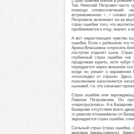
Страх ошибки близок в романе к
Так, Николай Петрович часто «
помощи словосочетаний: «вз
встревоженнее <…> словно роб
Петровича возникает из-за вну
страх ошибки того, что воспита
приближается к отцу, значит, и
А вот нарастающее чувство ош
ошибки. Если с ребенком что-то
Арина Власьевна «спросить боял
поступки отдалят сына. Стра
глубинный страх ошибки «не 
продолжая курить, хотя чубук 
передается через внешнее сост
когда он узнает о заражении 
«похолодел от страха». Здесь
поколением наполняется негат
сыновей, т.е. это означает приз
Страх ошибки или зарождающе
Павлом Петровичем. Он проя
«перетрусилась». А в Базарове
Базарове отсутствие всего двор
«с ужасом отскакивала» от База
зарождается страх ошибки, сом
Сильный страх (страх ошибки, 
мертвое (жизнь/смерть). Заме