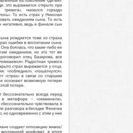
равленный на поколение «детей».
ди, это выражается открыто при
 тревога», «казался гораздо
ось». То есть страх у Николая
вовать ожиданиям сына. То есть
ен негативно, ведь в финале сын
сына рождается тоже из страха
страх ошибки в воспитании сына.
 Она боялась, что какие-либо ее
гим ожиданием, но это тот же
роговорил отец Базарова, все
еломкаемся». Радостная тревога
крыто страх выражается у отца,
я: «побледнел», «пошатнулся»,
пт «страх» в связи со старшим
они осознают возможную потерю
 этой потере.
 бессознательно всегда перед
, в метафоре – «окаменела»,
 «бессознательно чувствовала в
сле разговора в беседке Фенечка
о, но одновременно с этим у нее
омане создает оппозицию живое/
 внутренний конфликт, в итоге