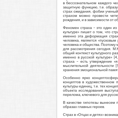
в бессознательном каждого чел
защитную функцию, т.е. образу
страх ожидания, фобии ученый
страхом можно провести четку
рождения, и в зависимости от о
Феномен страха – это один из 
культуре» пишет о том, что ст
именно эта деформация страха
человека, является «пусковым 
человека и общества. Поэтому м
для рассмотрения сегодня. М.
общий контекст культурного р
именно в русской культуре» [
страха – есть утверждение «я
мыслительной деятельности [5
хранения эмоциональной памяти 
Особенно ярко концептосфера
концептов в художественном 
культуры единиц, т.е. тех конц
объекта исследования выступа
перелома, ключевого для русск
В качестве гипотезы вынесем 
образах главных героев.
Страх в «Отцах и детях» возник