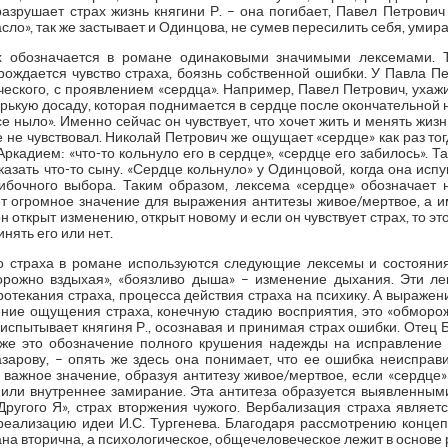
азрушает страх жизнь княгини Р. – она погибает, Павел Петрович
асло», так же застывает и Одинцова, не сумев пересилить себя, умира
х обозначается в романе одинаковыми значимыми лексемами. 
рождается чувство страха, боязнь собственной ошибки. У Павла П
еского, с проявлением «сердца». Например, Павел Петрович, ухажив
рькую досаду, которая поднимается в сердце после окончательной не
е ныло». Именно сейчас он чувствует, что хочет жить и менять жизн
 не чувствовал. Николай Петрович же ощущает «сердце» как раз тогд
ркадием: «что-то кольнуло его в сердце», «сердце его забилось». Т
сказать что-то сыну. «Сердце кольнуло» у Одинцовой, когда она исп
шибочного выбора. Таким образом, лексема «сердце» обозначает 
т огромное значение для выражения антитезы живое/мертвое, а им
 он открыт изменению, открыт новому и если он чувствует страх, то э
нять его или нет.
 страха в романе используются следующие лексемы и состояния
дорожно вздыхая», «боязливо дыша» – изменение дыхания. Эти л
протекания страха, процесса действия страха на психику. А выражен
ие ощущения страха, конечную стадию восприятия, это «обморож
 испытывает княгиня Р., осознавая и принимая страх ошибки. Отец 
 же это обозначение полного крушения надежды на исправление
азарову, – опять же здесь она понимает, что ее ошибка неисправ
 важное значение, образуя антитезу живое/мертвое, если «сердце»
ь или внутреннее замирание. Эта антитеза образуется выявленным
«Другого Я», страх вторжения чужого. Вербализация страха являе
реализацию идеи И.С. Тургенева. Благодаря рассмотрению концепта
а вторична, а психологическое, общечеловеческое лежит в основе 