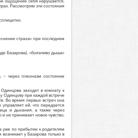
чное ощущение себя нарушается,
страх. Рассмотрим эти состояния
сплицитно.
теснение страха» при последнем
зде Базарова), «боязливо дыша»
», – через плеоназм состояние
Одинцова заходит в комнату к
у Одинцову при каждой встрече
тв. Во время первых встреч она
 управляет ей, что передается
лица и дыхания, а также через
о и не принимает новое чувство,
 а уже по прибытии к родителям
х возникает у Базарова только в