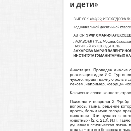
и дети»
ВЫПУСК:
№3(29) ИССЛЕДОВАН
Код уникальной десятичной класс
АВТОР:
ЭРЛИХ МАРИЯ АЛЕКСЕЕ
ГАОУ ВО МГПУ, г. Москва, бакалавр
НАУЧНЫЙ РУКОВОДИТЕЛЬ:
ЗАХАРОВА МАРИЯ ВАЛЕНТИНО
ИНСТИТУТА ГУМАНИТАРНЫХ НАУ
Аннотация. Проведен анализ о
реализации идеи И.С. Тургенева
чужого, играют важную роль в 
лексем, например, «сердце», «хо
Ключевые слова: концепт, страх,
Психолог и невролог З. Фрейд
вопросы, тайна, решение котор
ярость, боль и муки голода пр
животным. Эти чувства с по
животных» [2, с. 210]. И.П. Па
душевная психическая жизнь пе
страха – это его бессознатель