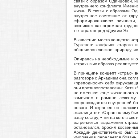
связи с образом Одинцовой, н
внутреннего конфликта. Именно
жизнь. В связи с образами О
внутреннее состояние от «дру
сформировавшиеся личности, 
возникает как огромная трудн
т.е. страх перед «Другим Я».
Выявление места концепта «ст
Тургенев: конфликт старого 
общечеловеческое: природу, иск
Опираясь на необходимые и об
«страх» в их образах реализуетс
В принципе концепт «страх» в
разговоре с Аркадием она согла
«преподносит» себя окружающи
они противопоставлены: Катя «б
не имевшая еще жизненного оп
замечаем в романе лексему 
сопровождается внутренней бо
нового. И окрашен он положит
эксплицитно: «Страшно ему было
вашу сестру, – ни на кого в св
встречается выражения страх
остановился, бросил косвенны
Аркадий действительно был со
умолчания передается боязнь А