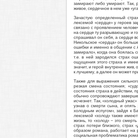
замирают либо умирают. Так, р
живое, сердечное в нем уже «уг
Зачастую определенный стра
лексемой «сердце» у героев за
связано с проявлением человеч
на сердце ту разрывающую и го
спрашивал он себя, а сердце вс
Никольское «сердца» он больше
ошибки и именно в общении с А
замирало», когда она боялась 
т.е. в ней зародился страх о
ощущения этого страха и имее
значит, и герой внутренне жив,
к лучшему, а далее он может при
Также для выражения сильного
резкая смена состояния; «су
состояния страха в действии, 
обычно сопровождают завершен
исчезнет. Так, «холодный ужас»
узнав о смерти сына, и опять
холодным испугом», зайдя к Б
лексемой «холод» также имеют
жизнь, то «холод» − это смерт
страх потери близкого, страх 
образом романа, работает на 
социальная проблематика роман