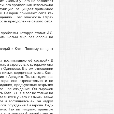
итниковым у него не возникает
рдечного проявления невозможна
 функцию: защищает привычное
, и Базаров понимают себя как
щению – это опасность. Страх
ость преодоление самого себя,
проблемы, которую ставит И.С.
роить новый мир без опоры на
кадий и Катя. Поэтому концепт
на воспитавшею её сестрой». В
сть и строгость, с которыми она
ет Одинцова. В этом отношении
 живых, сердечных чувств. Катя,
ие к Аркадию. Только один раз
 окрашено отрицательно и не
идания, предчувствие открытия
нованное ожидание. Он выражен
ь Кате: «<…> я вас не только на
вавшихся у него с языка». Также
е и восхищаясь ей, он «вдруг
ался осуждения Базарова. Ведь
друга. Так имплицитно приемом
 в этот момент Аркадий отчасти