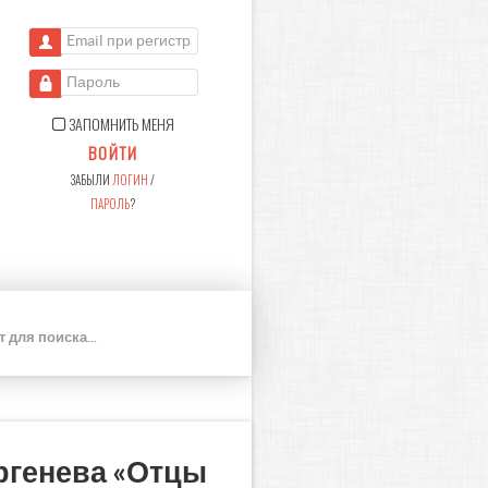
Email при регистрации
Пароль
ЗАПОМНИТЬ МЕНЯ
ВОЙТИ
ЗАБЫЛИ
ЛОГИН
/
ПАРОЛЬ
?
П
О
И
С
К
ургенева «Отцы