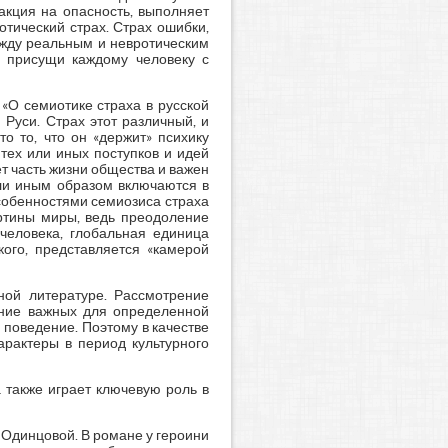
еакция на опасность, выполняет
отический страх. Страх ошибки,
ежду реальным и невротическим
ха присущи каждому человеку с
 «О семиотике страха в русской
 Руси. Страх этот различный, и
о то, что он «держит» психику
 тех или иных поступков и идей
ет часть жизни общества и важен
или иным образом включаются в
собенностями семиозиса страха
артины миры, ведь преодоление
 человека, глобальная единица
кого, представляется «камерой
ной литературе. Рассмотрение
ение важных для определенной
и поведение. Поэтому в качестве
арактеры в период культурного
 также играет ключевую роль в
з Одинцовой. В романе у героини