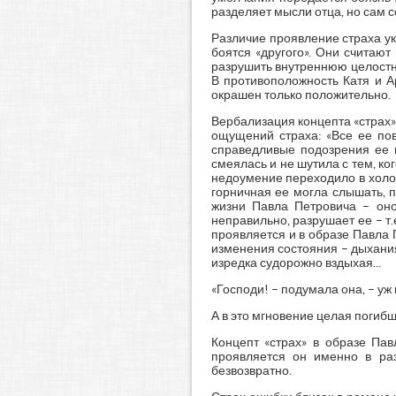
разделяет мысли отца, но сам се
Различие проявление страха ук
боятся «другого». Они считаю
разрушить внутреннюю целостно
В противоположность Катя и Ар
окрашен только положительно.
Вербализация концепта «страх»
ощущений страха: «Все ее пов
справедливые подозрения ее м
смеялась и не шутила с тем, ко
недоумение переходило в холод
горничная ее могла слышать, 
жизни Павла Петровича – оно 
неправильно, разрушает ее – т
проявляется и в образе Павла 
изменения состояния – дыхания:
изредка судорожно вздыхая...
«Господи! – подумала она, – уж 
А в это мгновение целая погибш
Концепт «страх» в образе Пав
проявляется он именно в раз
безвозвратно.