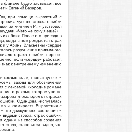
 в финале будто застывает, всё
ет и Евгений Базаров.
Так, при помощи выражений с
етровича чувство страха ошибки
ая за княгиней Р., «чувствовал
удачи. «Чего же хочу я еще?» –
ь их обоих. После его приезда в
а, когда в нем рождается страх
ак и у Арины Власьевны «сердце
угалась разрушения привычного,
начало страха ошибки, первого
енно, если «сердце» работает,
то знак к внутреннему изменению
: «окаменела», «пошатнулся» –
ексемы важны для обозначения
ия с лексемой «холод» в романе
ение страхом», которое уже не
Базарова «похолодел от страха»,
 ошибки. Одинцова «испугалась
има и «замирает». Выражения с
 – это движущееся состояние –
и видами страха: страх ошибки,
тся одним из способов создания
 страх, становится видно, что
романа.