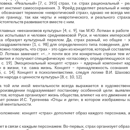
овека. «Реальный» [7, с. 393] страх, т.е. страх рациональный – р
ет инстинкт самосохранения. З. Фрейд разделяет реальный и невр
 обозначает термином «невротический страх», однако не всегда м
ю границу, так как черты и невротического, и реального стра
бстоятельств развиваются вместе с ним.
главных «механизмов культуры» [4, с. 9], так М.Ю. Лотман в работе
рах испытывал и человек средневековой Руси, и человек имперской
 образует культурный перелом. Да, страх разный, но общее – эт
раздражителем» [1, с. 98] для определенного типа поведения, для
ожно говорить, что страх – это один из концептов, который составля
Ю. Лотман замечает: «<…> почти все эти конкретные страхи тем 
азвития и получают специфическую «огласовку», определяющуюся о
4, с. 19]. Эмоциональный концепт «страх» – ядерный компонент к
» в жизни, т.е. сама жизнь. Концепт – принадлежность сознания
, с. 14]. Концепт в психолингвистике, следуя логике В.И. Шаховс
народа о ценности культуры» [8, с. 10, 12].
 той или иной ментальности всегда выражается в художествен
произведении подразумевает постановку особенной цели: выявл
ептов, которые организуют жизнь общества, влияют на его движение 
ет роман И.С. Тургенева «Отцы и дети», в котором изображены х
ой ментальности.
положение: концепт «страх» дополняет образ каждого персонажа, а
ает в связи с каждым персонажем. Во-первых, страх организует обра