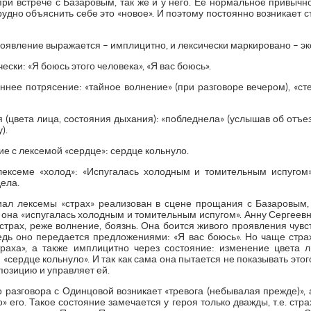
 при встрече с Базаровым, так же и у него. Ее нормальное привы
рудно объяснить себе это «новое». И поэтому постоянно возникает 
роявление выражается – имплицитно, и лексически маркировано – эк
ски: «Я боюсь этого человека», «Я вас боюсь».
ннее потрясение: «тайное волнение» (при разговоре вечером), «с
(цвета лица, состояния дыхания): «побледнела» (услышав об отъе
).
 с лексемой «сердце»: сердце кольнуло.
лексеме «холод»: «Испугалась холодным и томительным испугом
ела.
ал лексемы «страх» реализован в сцене прощания с Базаровым, 
она «испугалась холодным и томительным испугом». Анну Сергеевн
страх, реже волнение, боязнь. Она боится живого проявления чувс
едь оно передается предложениями: «Я вас боюсь». Но чаще страх
раха», а также имплицитно через состояние: изменение цвета 
«сердце кольнуло». И так как сама она пытается не показывать этог
 позицию и управляет ей.
о разговора с Одинцовой возникает «тревога (небывалая прежде)»,
» его. Такое состояние замечается у героя только дважды, т.е. стра