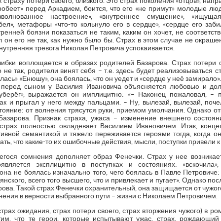
 страху потери своего, близкого. Это страх поколения «отцов», нап
робеет» перед Аркадием, боится, что его «не примут» молодые лю
волнованное настроение», «внутреннее смущение», «ищущая
ел», метафоры «что-то кольнуло его в сердце», «сердце его забил
тренней боязни показаться не таким, каким он хочет, не соответст
л он его не так, как нужно было бы. Страх в этом случае не окраш
 внутренняя тревога Николая Петровича успокаивается.
ибки воплощается в образах родителей Базарова. Страх потери 
 не так, родители винят себя – т.е. здесь будет реализовываться 
ась» «Енюшу», она боялась, что он уедет и «сердце у неё замирало».
х перед сыном у Василия Ивановича объясняется любовью и дол
уберёг», выражается он имплицитно: «– Наконец пожаловал, – п
так и прыгал у него между пальцами. – Ну, вылезай, вылезай, поч
ояние: от волнения трясутся руки, приемом умолчания. Однако от
Базарова. Признак страха, ужаса – изменение внешнего состояни
 страх полностью овладевает Василием Ивановичем. Итак, конце
ивной семантикой и тяжело переживается героями тогда, когда 
нать, что какие-то их ошибочные действия, мысли, поступки привели к
гося сомнения дополняет образ Фенечки. Страх у нее возникает
вляется эксплицитно в поступках и состояниях: «вскочила»
 она не боялась изначально того, чего боялась в Павле Петровиче:
янского, всего того высшего, что и привлекает и пугает». Однако по
рова. Такой страх Фенечки охранительный, она защищается от чужог
нения в верности выбранного пути – жизни с Николаем Петровичем.
страх ожидания, страх потери своего, страх вторжения чужого) в р
тим, что те герои, которые испытывают ужас, страх, рождающий