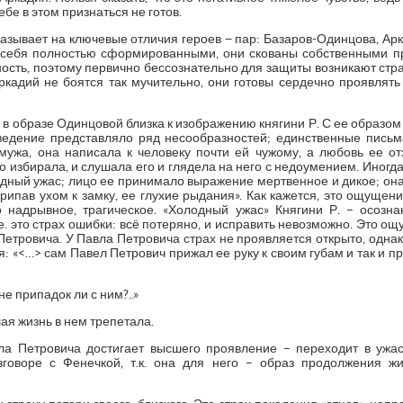
бе в этом признаться не готов.
азывает на ключевые отличия героев − пар: Базаров-Одинцова, Ар
т себя полностью сформированными, они скованы собственными п
сть, поэтому первично бессознательно для защиты возникают страх
кадий не боятся так мучительно, они готовы сердечно проявлять 
 в образе Одинцовой близка к изображению княгини Р. С ее образом
едение представляло ряд несообразностей; единственные письм
ужа, она написала к человеку почти ей чужому, а любовь ее о
го избирала, и слушала его и глядела на него с недоумением. Иногд
ный ужас; лицо ее принимало выражение мертвенное и дикое; она 
припав ухом к замку, ее глухие рыдания». Как кажется, это ощуще
надрывное, трагическое. «Холодный ужас» Княгини Р. – осозна
.е. это страх ошибки: всё потеряно, и исправить невозможно. Это 
Петровича. У Павла Петровича страх не проявляется открыто, одн
 «<…> сам Павел Петрович прижал ее руку к своим губам и так и при
не припадок ли с ним?..»
ая жизнь в нем трепетала.
ла Петровича достигает высшего проявление – переходит в ужа
говоре с Фенечкой, т.к. она для него – образ продолжения жи