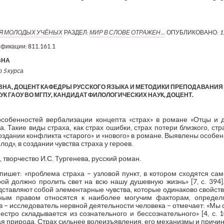
ИЯ МОЛОДЫХ УЧЁНЫХ
РАЗДЕЛ:
МИР В СЛОВЕ ОТРАЖЕН…
ОПУБЛИКОВАНО:
1
ификации:
811.161.1
ВНА
 5 курса
ВНА, ДОЦЕНТ КАФЕДРЫ РУССКОГО ЯЗЫКА И МЕТОДИКИ ПРЕПОДАВАНИ
К ГАОУ ВО МГПУ, КАНДИДАТ ФИЛОЛОГИЧЕСКИХ НАУК, ДОЦЕНТ.
собенностей вербализации концепта «страх» в романе «Отцы и д
. Такие виды страха, как страх ошибки, страх потери близкого, стр
создании конфликта «старого» и «нового» в романе. Выявлены особ
лод», в создании чувства страха у героев.
 творчество И.С. Тургенева, русский роман.
 пишет: «проблема страха – узловой пункт, в котором сходятся с
ой должно пролить свет на всю нашу душевную жизнь» [7, с. 394].
едставляют собой элементарные чувства, которые одинаково свойстве
лным правом относятся к наиболее могучим факторам, опреде
влов – исследователь нервной деятельности человека – отмечает: «Мы 
стро складывается из сознательного и бессознательного» [4, с. 1
ная природа. Страх сильнее волеизъявления, его механизмы и причи