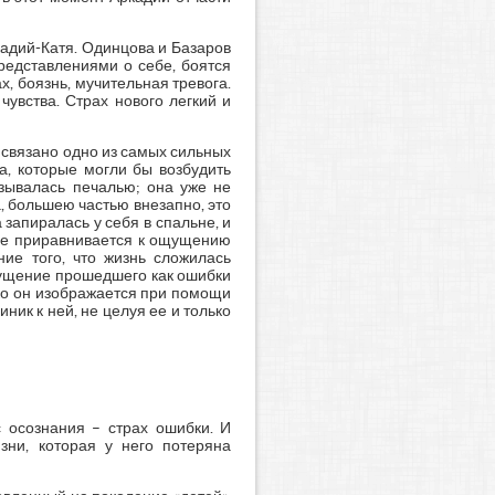
кадий-Катя. Одинцова и Базаров
редставлениями о себе, боятся
, боязнь, мучительная тревога.
чувства. Страх нового легкий и
 связано одно из самых сильных
а, которые могли бы возбудить
тзывалась печалью; она уже не
а, большею частью внезапно, это
запиралась у себя в спальне, и
ние приравнивается к ощущению
ние того, что жизнь сложилась
ощущение прошедшего как ошибки
ако он изображается при помощи
ник к ней, не целуя ее и только
с осознания – страх ошибки. И
зни, которая у него потеряна