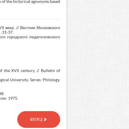
on of the hictorical agnonyms based
 века. // Вестник Московского
 31-37.
ого городского педагогического
the XVII century. // Bulletin of
ical University. Series: Philology.
88.
scow: 1975.
ВПЕРЕД