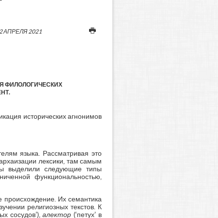
2 АПРЕЛЯ 2021
ИЯ ФИЛОЛОГИЧЕСКИХ
НТ.
икация исторических агнонимов
елям языка. Рассматривая это
 архаизации лексики, там самым
 мы выделили следующие типы
аниченной функциональностью,
е происхождение. Их семантика
учении религиозных текстов. К
ых сосудов’),
алектор
(‘петух’ в