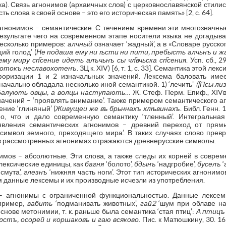
а). Связь агнонимов (архаичных слов) с церковнославянской стили
ь слова в своей основе – это его историческая память» [2, с. 64].
гнонимов – семантические. С течением времени эти многозначны
езультате чего на современном этапе носители языка не догадыв
есколько примеров:
алчный
означает ‘жадный’, а в «Словаре русско
ий голод’ (
Не подаша ему ни ѣсти ни пити, пребысть алчьнъ и ж
ему миру сп҃сение идеть алъчьнъ сы чл҃вчьска сп҃сения
. Усп. сб., 
кротокъ неславохотенъ
. ЗЦ к. XIV) [6, т. 1, с. 33]. Семантика этой 
оризации 1 и 2 изначальных значений. Лексема баловать имее
начально обладала несколько иной семантикой: 1) ‘лечить’
([Псы ли
Балують овцы, а волцы наступають
… Ж. Стеф. Перм. Епиф., XIVв.)
начений – ‘проявлять внимание’. Также примером семантического 
ение ‘глиняный’ (
Живущеи же въ брьннахъ хлѣвинахъ
. Библ. Генн. 1
, что и дало современную семантику ‘тленный’. Интегральная
явления семантических агнонимов – древний переход от прямы
 символ земного, преходящего мира’. В таких случаях слово прев
]: в рассмотренных агнонимах отражаются древнерусские символы.
нимов – абсолютные. Эти слова, а также следы их корней в соврем
лексические единицы, как
багня
‘болото’,
бдынъ
‘надгробие’,
буселъ
‘
‘смута’,
глезнъ
‘нижняя часть ноги’. Этот тип исторических агнонимов
ем данные лексемы и их производные исчезли из употребления.
 агнонимы с ограниченной функциональностью. Данные лексем
пример,
вабить
‘подманивать животных’,
гай2
‘шум при облаве на
нове метонимии, т. к. раньше была семантика ‘стая птиц’:
А птицъ
ерстъ, осорей и коршаковъ и гаю всяково
. Пис. к Матюшкину, 30. 1650