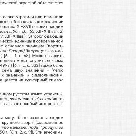
стической окраской объясняется
е слова утратили или изменили
аются об изначальном значении
го языка XI–XVII веков» находим
адьнъ
. Усп. сб., 63, XII–XIII вв.); 2)
299, XII–XIIIвв.); 3) ‘соблюдающий
лексической единицы в современном
т основное значение ‘портить
зали Лазаря] балующе языкъмь
.
 [6, т. 1, с. 68]. Можно выявить
агнонима может служить лексема
499 г.) [6, т. 1, с. 332] также было
 сема двух значений – ‘легко
х значений к символическим,
ращается «в культурный символ
енном русском языке утрачены.
аист’,
вазнь
‘счастье’,
выть
‘часть
 вызывает особый интерес, т. к.
ы могут быть известны людям
 крупного зверя’ (современное
 что наѣхали подъ Троицу и за
 г. [6, т. 2, с. 9]). Эти агнонимы