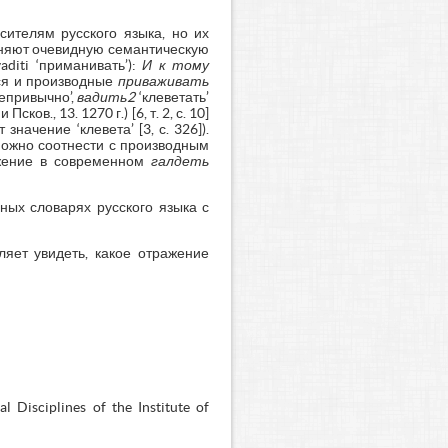
сителям русского языка, но их
аняют очевидную семантическую
aditi ‘приманивать’):
И к тому
ятся и производные
приваживать
непривычно’,
вадить2
‘клеветать’
 и Псков., 13. 1270 г.) [6, т. 2, с. 10]
начение ‘клевета’ [3, с. 326]).
20] можно соотнести с производным
ажение в современном
галдеть
ных словарях русского языка с
ляет увидеть, какое отражение
 Disciplines of the Institute of