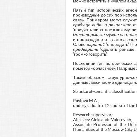
можно встретить в «Малом акад
Пятый тип исторических агнон
производные до сих пор испол
связь. Примером могут служит
грядуща видѣ, и рѣша: кто т
‘приучать животное к какому-либ
(
Некоторыи же мужие его, зли
и производное от глагола
вади
Слово
варить1
‘опередить’ (Н
предварить
‘сделать раньше,
‘громко говорить’.
Последний тип исторических а
пометой «областное». Наприме
Таким образом, структурно-се
данные лексические единицы н
Structural-semantic classificatio
Pavlova M.A.,
undergraduate of 2 course of th
Research supervisor:
Alekseev Aleksandr Valerevich,
Associate Professor of the Depa
Humanities of the Moscow City Uni