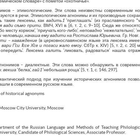
емическом словаре» с пометой «охотничье».
имов – этимологические. Эти слова неизвестны современным но
ьзуются в речи. Этимологические агнонимы и их производные сохр
ь такие лексемы, как
вадить1
‘приглашать’ (из праславянского *v
я вади сѣмо прити
. ВМЧ, XVI в. [6, т. 2, с. 9–10]. Сюда же относ
о месту кормом’, ‘приучать кого-либо’,
неповадно
‘нежелательно’, ‘
и человѣци, начаша ему вадити на Ростислава Юрьевича
. Гр. Новг.
ти – наваждение
(в церковнославянском языке эта лексема имеет з
о
вари Г҃си I҃ссе Х҃се и погаси жало емоу
. СбТр к. XIV) [5, т. 2, с. 
 опередить’. Лексема
галить
‘ликовать, радоваться’ нашла отр
гнонимов – диалектные. Эти слова можно обнаружить в современ
р:
векша
‘белка’,
гай1
‘небольшая роща’ [5, т. 1, с. 146, 297].
мантический подход при изучении исторических агнонимов позво
ашли в современном русском языке.
n of historical agnonyms
e Moscow City University, Moscow
rtment of the Russian Language and Methods of Teaching Philological
versity, Candidate of Philological Sciences, Associate Professor.