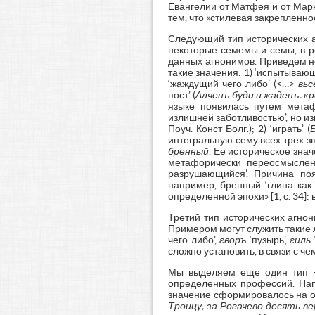
Евангелии от Матфея и от Марк
тем, что «стилевая закрепленност
Следующий тип исторических а
некоторые семемы и семы, в р
данных агнонимов. Приведем н
такие значения: 1) ‘испытывающ
‘жаждущий чего-либо’ (<…>
вьс
пост’ (
Алченъ буди и жаденъ. 
языке появилась путем метаф
излишней заботливостью’, но из
Поуч. Конст Болг.); 2) ‘играть’ (
интегральную сему всех трех з
бренный
. Ее историческое знач
метафорически переосмыслено
разрушающийся’. Причина по
например, бренный ‘глина как
определенной эпохи» [1, с. 34
Третий тип исторических агно
Примером могут служить такие 
чего-либо’,
гворъ
‘пузырь’,
гиль
сложно установить, в связи с ч
Мы выделяем еще один тип –
определенных профессий. На
значение сформировалось на ос
Троицу, за Рогачево десять в