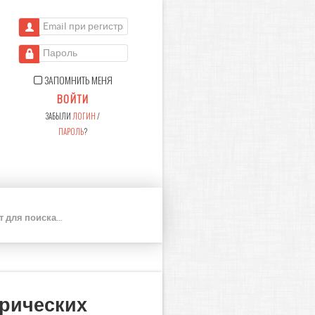
Email при регистрации
Пароль
ЗАПОМНИТЬ МЕНЯ
ВОЙТИ
ЗАБЫЛИ
ЛОГИН
/
ПАРОЛЬ
?
П
О
И
С
К
орических