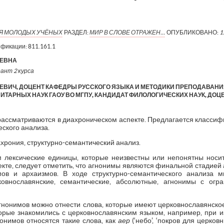
ИЯ МОЛОДЫХ УЧЁНЫХ
РАЗДЕЛ:
МИР В СЛОВЕ ОТРАЖЕН…
ОПУБЛИКОВАНО:
1
ификации:
811.161.1
ЕЕВНА
рант 2 курса
ЕВИЧ, ДОЦЕНТ КАФЕДРЫ РУССКОГО ЯЗЫКА И МЕТОДИКИ ПРЕПОДАВАН
ТАРНЫХ НАУК ГАОУ ВО МГПУ, КАНДИДАТ ФИЛОЛОГИЧЕСКИХ НАУК, ДОЦЕ
 рассматриваются в диахроническом аспекте. Предлагается классиф
еского анализа.
хрония, структурно-семантический анализ.
лексические единицы, которые неизвестны или непонятны носит
кте, следует отметить, что агнонимы являются финальной стадией
мов и архаизмов. В ходе структурно-семантического анализа
ковнославянские, семантические, абсолютные, агнонимы с огр
агнонимов можно отнести слова, которые имеют церковнославянско
орые знакомились с церковнославянским языком, например, при из
онимов относятся такие слова, как
аер
(‘небо’, ‘покров для церковн