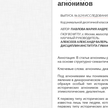
агнонимов
ВЫПУСК:
№3(29) ИССЛЕДОВАН
Код уникальной десятичной класс
АВТОР:
ПАВЛОВА МАРИЯ АНДР
ГАОУ ВО МГПУ, г. Москва, магист
НАУЧНЫЙ РУКОВОДИТЕЛЬ:
АЛЕКСЕЕВ АЛЕКСАНДР ВАЛЕРЬ
ДИСЦИПЛИН ИНСТИТУТА ГУМАНИ
Аннотация. В статье агнонимы
на основе структурно-семантич
Ключевые слова: агнонимы, диа
Под агнонимами мы понимаем 
явление в диахроническом аспе
образуя особый тип историз
исторических агнонимов: цер
этимологические, диалектные.
К первому типу исторических 
известна лишь тем людям, кот
первому типу исторических агн