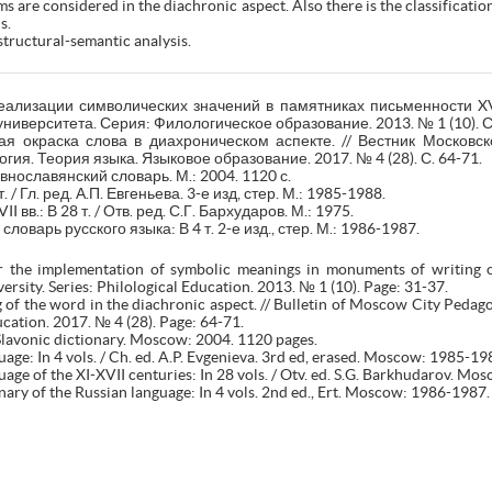
ms are considered in the diachronic aspect. Also there is the classificati
s.
tructural-semantic analysis.
ализации символических значений в памятниках письменности XVII
университета. Серия: Филологическое образование. 2013. № 1 (10). С.
ая окраска слова в диахроническом аспекте. // Вестник Московск
гия. Теория языка. Языковое образование. 2017. № 4 (28). С. 64-71.
нославянский словарь. М.: 2004. 1120 с.
 / Гл. ред. А.П. Евгеньева. 3-е изд, стер. М.: 1985-1988.
 вв.: В 28 т. / Отв. ред. С.Г. Бархударов. М.: 1975.
оварь русского языка: В 4 т. 2-е изд., стер. М.: 1986-1987.
 the implementation of symbolic meanings in monuments of writing of 
sity. Series: Philological Education. 2013. № 1 (10). Page: 31-37.
g of the word in the diachronic aspect. // Bulletin of Moscow City Pedagog
cation. 2017. № 4 (28). Page: 64-71.
lavonic dictionary. Moscow: 2004. 1120 pages.
uage: In 4 vols. / Ch. ed. A.P. Evgenieva. 3rd ed, erased. Moscow: 1985-19
uage of the XI-XVII centuries: In 28 vols. / Otv. ed. S.G. Barkhudarov. Mo
ary of the Russian language: In 4 vols. 2nd ed., Ert. Moscow: 1986-1987.