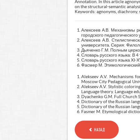
Аnnotation. In this article agnony
on the structural-semantic analysi
Keywords: agnonyms, diachrony, s
Алексеев А.В. Механизмы ре
городского педагогического 
Алексеев А.В. Стилистическ
университета. Серия: Филоло
Дьяченко Г.М. Полным церков
Словарь русского языка: В 4 т.
Словарь русского языка XI-XVII
Фасмер М. Этимологический сл
Alekseev A.V. Mechanisms for
Moscow City Pedagogical Univer
Alekseev A.V. Stylistic colorin
Language theory. Language edu
Dyachenko G.M. Full Church S
Dictionary of the Russian lang
Dictionary of the Russian lang
Fasmer M. Etymological diction
НАЗАД