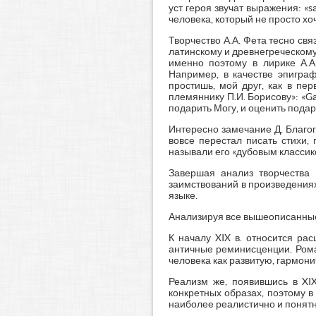
уст героя звучат выражения: «sa
человека, который не просто хо
Творчество А.А. Фета тесно св
латинскому и древнегреческому
именно поэтому в лирике А.А
Например, в качестве эпигра
простишь, мой друг, как в пе
племяннику П.И. Борисову»: «Ga
подарить Могу, и оценить подаро
Интересно замечание Д. Благог
вовсе перестал писать стихи,
называли его «дубовым классико
Завершая анализ творчества 
заимствований в произведениях
языке.
Анализируя все вышеописанные 
К началу XIX в. относится ра
античные реминисценции. Рома
человека как развитую, гармон
Реализм же, появившись в XIX
конкретных образах, поэтому в
наиболее реалистично и понят