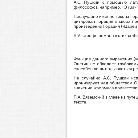
А.С. Пушкин с помощью лати
философов, например, «O rus»,
Неслучайно именно тексты Гора
цитировал Горация в своих пр
произведений Горация («Царей п
В VI строфе романа в стихах «Е
Функция данного выражения (va
Онегин не обладает глубокими
способен лишь пользоваться ре
Не случайно А.С. Пушкин ис
иронизирует над обществом Оне
значение «формула приветствия
П.А. Вяземский в главе из путе
тексте: