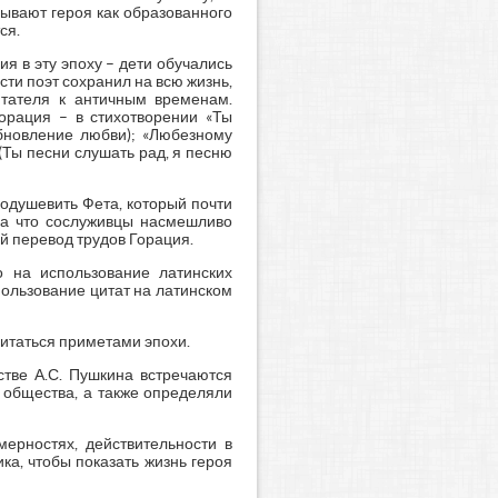
казывают героя как образованного
ся.
я в эту эпоху – дети обучались
ти поэт сохранил на всю жизнь,
итателя к античным временам.
орация – в стихотворении «Ты
обновление любви); «Любезному
 (Ты песни слушать рад, я песню
оодушевить Фета, который почти
 за что сослуживцы насмешливо
ый перевод трудов Горация.
о на использование латинских
пользование цитат на латинском
читаться приметами эпохи.
стве А.С. Пушкина встречаются
 общества, а также определяли
мерностях, действительности в
ка, чтобы показать жизнь героя