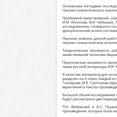
Основными методами исследов
лексико-семантического анализ
Проблемой заимствований, осво
И.М. Логинова, В.И. Чебышев. 
исследованиям словарного сос
диахронический аспект систем
Научная новизна данной работ
лексико-семантическом аспекте
Теоретическая значимость ра
заимствований латинских выраж
Практическая значимость заклю
также русской литературы XIX–
В качестве материала для иссл
разделен на 4 этапа, каждый из
Гончарова, М.Е. Салтыкова-Щедр
вкраплений в текстах произвед
Большой объем исследования не
будет рассмотрено два периода (
П.А. Вяземский и А.С. Пушк
произведения, которые были на