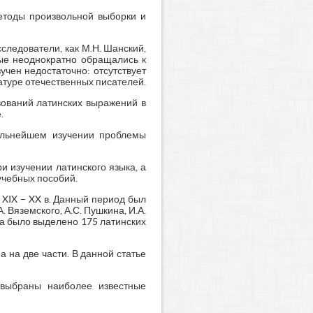
етоды произвольной выборки и
следователи, как М.Н. Шанский,
орые неоднократно обращались к
чен недостаточно: отсутствует
туре отечественных писателей.
вований латинских выражений в
.
дальнейшем изучении проблемы
и изучении латинского языка, а
учебных пособий.
 XIX – XX в. Данный период был
 Вяземского, А.С. Пушкина, И.А.
иза было выделено 175 латинских
 на две части. В данной статье
 выбраны наиболее известные