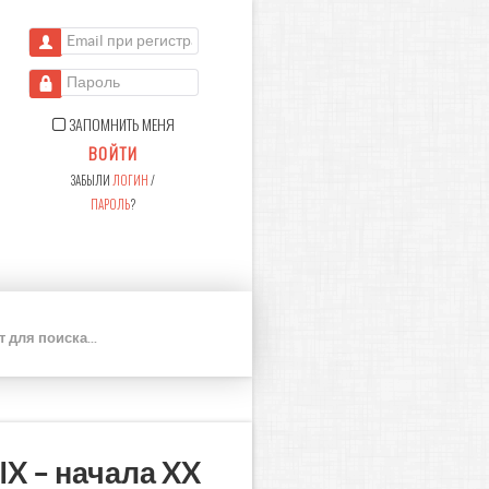
Email при регистрации
Пароль
ЗАПОМНИТЬ МЕНЯ
ВОЙТИ
ЗАБЫЛИ
ЛОГИН
/
ПАРОЛЬ
?
П
О
И
С
К
X – начала XX