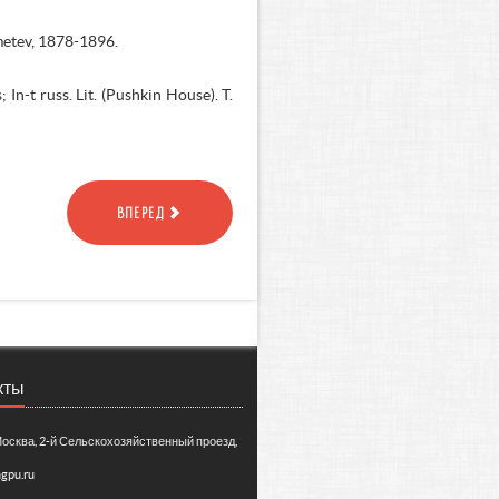
emetev, 1878-1896.
n-t russ. Lit. (Pushkin House). T.
ВПЕРЕД
кты
Москва, 2-й Сельскохозяйственный проезд,
gpu.ru