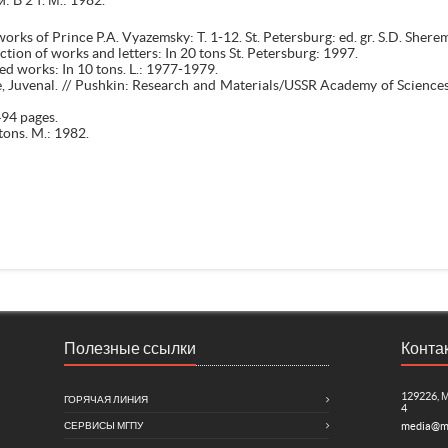
 В 2 т. М.: 1982.
rks of Prince P.A. Vyazemsky: T. 1-12. St. Petersburg: ed. gr. S.D. Sher
tion of works and letters: In 20 tons St. Petersburg: 1997.
d works: In 10 tons. L.: 1977-1979.
 Juvenal. // Pushkin: Research and Materials/USSR Academy of Sciences; I
494 pages.
tons. M.: 1982.
Полезные ссылки
Конта
129226, 
ГОРЯЧАЯ ЛИНИЯ
4
СЕРВИСЫ МГПУ
media@m