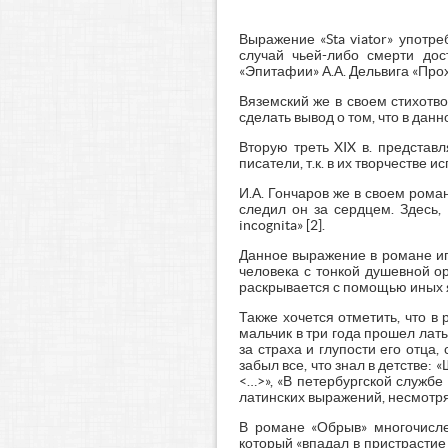
Выражение «Sta viator» употре
случай чьей-либо смерти дос
«Эпитафии» А.А. Дельвига «Про
Вяземский же в своем стихотв
сделать вывод о том, что в данн
Вторую треть XIX в. представ
писатели, т.к. в их творчестве
И.А. Гончаров же в своем роман
следил он за сердцем. Здесь,
incognita» [2].
Данное выражение в романе иг
человека с тонкой душевной о
раскрывается с помощью иных 
Также хочется отметить, что в
мальчик в три года прошел латы
за страха и глупости его отца,
забыл все, что знал в детстве:
<…>», «В петербургской службе
латинских выражений, несмотря
В романе «Обрыв» многочисле
который «впадал в пристрастие 