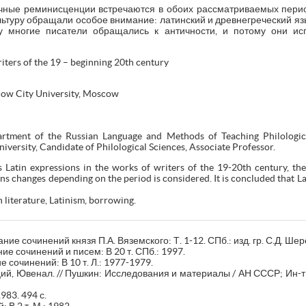
тичные реминисценции встречаются в обоих рассматриваемых перио
культуру обращали особое внимание: латинский и древнегреческий я
 многие писатели обращались к античности, и потому они ис
riters of the 19 – beginning 20th century
cow City University, Moscow
rtment of the Russian Language and Methods of Teaching Philological
versity, Candidate of Philological Sciences, Associate Professor.
 Latin expressions in the works of writers of the 19-20th century, thei
ns changes depending on the period is considered. It is concluded that La
 literature, Latinism, borrowing.
ие сочинений князя П.А. Вяземского: Т. 1-12. СПб.: изд. гр. С.Д. Ше
ие сочинений и писем: В 20 т. СПб.: 1997.
 сочинений: В 10 т. Л.: 1977-1979.
ий, Ювенал. // Пушкин: Исследования и материалы / АН СССР; Ин-т ру
983. 494 с.