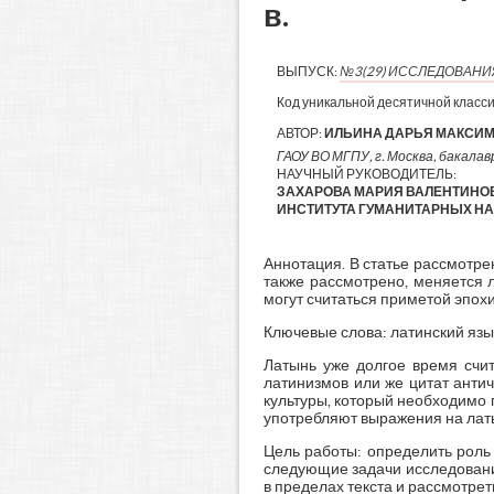
в.
ВЫПУСК:
№3(29) ИССЛЕДОВАН
Код уникальной десятичной класс
АВТОР:
ИЛЬИНА ДАРЬЯ МАКСИ
ГАОУ ВО МГПУ, г. Москва, бакалавр
НАУЧНЫЙ РУКОВОДИТЕЛЬ:
ЗАХАРОВА МАРИЯ ВАЛЕНТИНО
ИНСТИТУТА ГУМАНИТАРНЫХ НАУ
Аннотация. В статье рассмотрен
также рассмотрено, меняется 
могут считаться приметой эпохи
Ключевые слова: латинский язык
Латынь уже долгое время счит
латинизмов или же цитат антич
культуры, который необходимо 
употребляют выражения на латы
Цель работы: определить роль 
следующие задачи исследовани
в пределах текста и рассмотрет