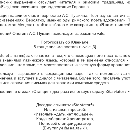
нских выражений отсылает читателя к римским традициям, и
 «Exegi monumentum», принадлежащие Горацию.
ция нашли отклик в творчестве А.С. Пушкина. Поэт изучал античны
оизведениях. Вероятно, именно оды римского поэта вдохновили 
отомок, Меценат…», «Кто из богов мне возвратил…», «Я памятник се
вгений Онегин» А.С. Пушкин использует выражение vale:
Потолковать об Ювенале,
В конце письма поставить vale [3].
le et ama me) заключается в том, что с помощью него писатель по
 знаниями латинского языка, который в те времена относился к
чевыми штампами, т.е. может поставить известную форму прощания 
пользует выражение в сокращенном виде. Так с помощью лати
гина и вступает в диалог с читателем. Более того, писатель употр
 или окончания письма» для экономии языковых средств.
шествия в стихах «Станция» два раза использует фразу «Sta viator» 
Досадно слышать: «Sta viator!»
Иль, изъясня простей:
«Извольте ждать, нет лошадей», –
Когда губернский регистратор,
Почтовой станции диктатор
(Ему типун бы на язык!),