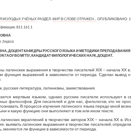
ИЯ МОЛОДЫХ УЧЁНЫХ
РАЗДЕЛ:
МИР В СЛОВЕ ОТРАЖЕН…
ОПУБЛИКОВАНО:
1
ификации:
811.161.1
МОВНА
 3 курса
ВНА, ДОЦЕНТ КАФЕДРЫ РУССКОГО ЯЗЫКА И МЕТОДИКИ ПРЕПОДАВАНИ
К ГАОУ ВО МГПУ, КАНДИДАТ ФИЛОЛОГИЧЕСКИХ НАУК, ДОЦЕНТ.
ы латинские выражения в творчестве писателей XIX – начала XX в.,
ли функция выражений в зависимости от периода. Сделан вывод о 
.
, русская литература, латинизмы, заимствования.
ается мертвым языком, однако русские писатели используют в 
ных философов. Для писателей и для нас, филологов, это не прос
познавать. В процессе изучения латинского языка передо мной возни
ни и какую функцию они выполняют в том или ином тексте.
латинских вкраплений в творчестве авторов XIX – начала XX в. И
я: выявить латинские выражения в творчестве писателей, определи
ь, меняются ли функции в зависимости от периода.