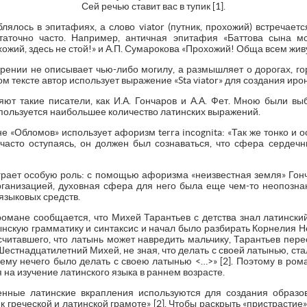
Сей речью ставит вас в тупик [1].
блялось в эпитафиях, а слово viator (путник, прохожий) встречает
таточно часто. Например, античная эпитафия «Баттова сына мо
хожий, здесь не стой!» и А.П. Сумарокова «Прохожий! Обща всем жи
орении не описывает чью-либо могилу, а размышляет о дорогах, го
ом тексте автор использует выражение «Sta viator» для создания иро
ляют такие писатели, как И.А. Гончаров и А.А. Фет. Мною были в
 используется наибольшее количество латинских выражений.
е «Обломов» использует афоризм terra incognita: «Так же тонко и 
 часто оступаясь, он должен был сознаваться, что сфера сердеч
рает особую роль: с помощью афоризма «неизвестная земля» Гон
рганизацией, духовная сфера для него была еще чем-то неопозна
языковых средств.
 романе сообщается, что Михей Тарантьев с детства знал латинск
нскую грамматику и синтаксис и начал было разбирать Корнелия Неп
 считавшего, что латынь может навредить мальчику, Тарантьев пере
 «Шестнадцатилетний Михей, не зная, что делать с своей латынью, ст
 ему нечего было делать с своею латынью <…>» [2]. Поэтому в ром
 на изучение латинского языка в раннем возрасте.
нные латинские вкрапления используются для создания образов
к греческой и латинской грамоте» [2]. Чтобы раскрыть «пристрастие»