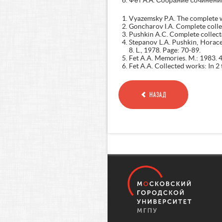
Фет А.А. Собрание сочинений:
Vyazemsky P.A. The complete wo
Goncharov I.A. Complete collec
Pushkin A.C. Complete collecte
Stepanov L.A. Pushkin, Horace,
8. L., 1978. Page: 70-89.
Fet A.A. Memories. M.: 1983. 
Fet A.A. Collected works: In 2 
НАЗАД