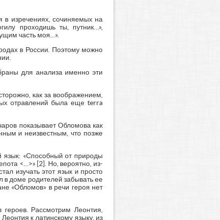
ся в изречениях, сочиняемых на
гилу проходишь ты, путник…»,
вущим часть моя…».
родах в России. Поэтому можно
нии.
ыбраны для анализа именно эти
осторожно, как за воображением,
ных отравлений была еще terra
чаров показывает Обломова как
нным и неизвестным, что позже
ий язык: «Способный от природы
ота <…>» [2]. Но, вероятно, из-
стал изучать этот язык и просто
ал в доме родителей забывать ее
ане «Обломов» в речи героя нет
 героев. Рассмотрим Леонтия,
 Леонтия к латинскому языку, из