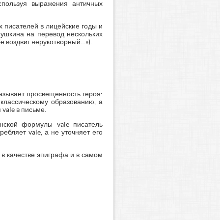
спользуя выражения античных
х писателей в лицейские годы и
Пушкина на перевод нескольких
бе воздвиг нерукотворный…»).
казывает просвещенность героя:
 классическому образованию, а
vale в письме.
нской формулы vale писатель
ебляет vale, а не уточняет его
– в качестве эпиграфа и в самом