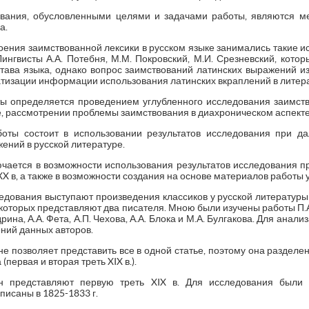
ания, обусловленными целями и задачами работы, являются м
а.
ения заимствованной лексики в русском языке занимались такие ис
Лингвисты А.А. Потебня, М.М. Покровский, М.И. Срезневский, кот
тава языка, однако вопрос заимствований латинских выражений изу
атизации информации использования латинских вкраплений в литера
ы определяется проведением углубленного исследования заимст
, рассмотрении проблемы заимствования в диахроническом аспекте
боты состоит в использовании результатов исследования при 
ений в русской литературе.
чается в возможности использования результатов исследования пр
XX в, а также в возможности создания на основе материалов работы 
едования выступают произведения классиков у русской литературы
 которых представляют два писателя. Мною были изучены работы П.А.
ина, А.А. Фета, А.П. Чехова, А.А. Блока и М.А. Булгакова. Для анал
ений данных авторов.
 позволяет представить все в одной статье, поэтому она разделена
первая и вторая треть XIX в.).
ин представляют первую треть XIX в. Для исследования были
писаны в 1825-1833 г.