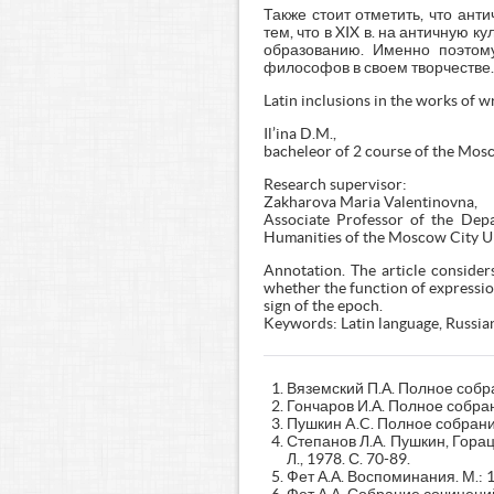
Также стоит отметить, что ан
тем, что в XIX в. на античную 
образованию. Именно поэтому
философов в своем творчестве.
Latin inclusions in the works of w
Il’ina D.M.,
bacheleor of 2 course of the Mos
Research supervisor:
Zakharova Maria Valentinovna,
Associate Professor of the Depa
Humanities of the Moscow City Uni
Annotation. The article considers
whether the function of expressio
sign of the epoch.
Keywords: Latin language, Russian
Вяземский П.А. Полное собран
Гончаров И.А. Полное собран
Пушкин A.C. Полное собрание
Степанов Л.А. Пушкин, Горац
Л., 1978. С. 70-89.
Фет А.А. Воспоминания. М.: 1