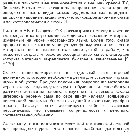
развития личности и ее взаимодействия с внешней средой. Т.Д.
Зинкевич-Евстигнеева, создатель направления сказкотерапии,
определяет шесть видов сказок: художественные, народные,
авторские народные, дидактические, психокоррекционные сказки
и психотерапевтические сказки [1].
Пилюгина Е.В. и Гладкова О.К. рассматривают сказку в качестве
«матрицы», в которую можно закодировать сложный материал,
изучаемый на уроке иностранного языка. Более того, сказка
предполагает не только упрощенную форму изложения нового
материала, но и активное включение детей в работу, что
позволяет создать множество ассоциативных связей, благодаря
которым материал закрепляется быстрее и качественнее [5,
с.120].
Сказки трансформируются в отдельный вид игровой
деятельности, которая необходима детям для усвоения «правил
игры» в обществе. Процесс подачи или закрепления материала
через сказку индивидуализирует обучение и способствует
развитию мотивации ребенка к изучению английского. Сказка
интересна ребенку сама по себе ввиду наличия волшебных
персонажей, знакомых бытовых ситуаций и активных, храбрых
героев. Зачастую дети ассоциируют себя с главными
персонажами, что повышает сопричастность к действию,
соответственно, обучению.
Сказки могут стать источником сюжетной-тематической основой
для проведения урока, что является наиболее деятельным