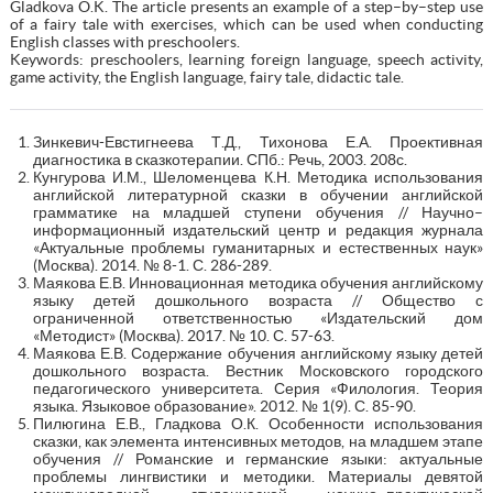
Gladkova O.K. The article presents an example of a step–by–step use
of a fairy tale with exercises, which can be used when conducting
English classes with preschoolers.
Keywords: preschoolers, learning foreign language, speech activity,
game activity, the English language, fairy tale, didactic tale.
Зинкевич-Евстигнеева Т.Д., Тихонова Е.А. Проективная
диагностика в сказкотерапии. СПб.: Речь, 2003. 208с.
Кунгурова И.М., Шеломенцева К.Н. Методика использования
английской литературной сказки в обучении английской
грамматике на младшей ступени обучения // Научно–
информационный издательский центр и редакция журнала
«Актуальные проблемы гуманитарных и естественных наук»
(Москва). 2014. № 8-1. С. 286-289.
Маякова Е.В. Инновационная методика обучения английскому
языку детей дошкольного возраста // Общество с
ограниченной ответственностью «Издательский дом
«Методист» (Москва). 2017. № 10. С. 57-63.
Маякова Е.В. Содержание обучения английскому языку детей
дошкольного возраста. Вестник Московского городского
педагогического университета. Серия «Филология. Теория
языка. Языковое образование». 2012. № 1(9). С. 85-90.
Пилюгина Е.В., Гладкова О.К. Особенности использования
сказки, как элемента интенсивных методов, на младшем этапе
обучения // Романские и германские языки: актуальные
проблемы лингвистики и методики. Материалы девятой