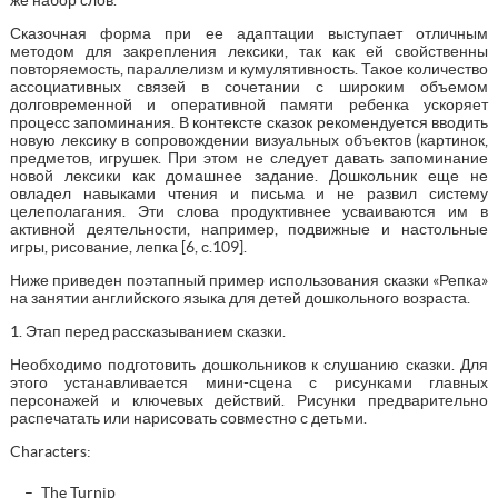
Сказочная форма при ее адаптации выступает отличным
методом для закрепления лексики, так как ей свойственны
повторяемость, параллелизм и кумулятивность. Такое количество
ассоциативных связей в сочетании с широким объемом
долговременной и оперативной памяти ребенка ускоряет
процесс запоминания. В контексте сказок рекомендуется вводить
новую лексику в сопровождении визуальных объектов (картинок,
предметов, игрушек. При этом не следует давать запоминание
новой лексики как домашнее задание. Дошкольник еще не
овладел навыками чтения и письма и не развил систему
целеполагания. Эти слова продуктивнее усваиваются им в
активной деятельности, например, подвижные и настольные
игры, рисование, лепка [6, с.109].
Ниже приведен поэтапный пример использования сказки «Репка»
на занятии английского языка для детей дошкольного возраста.
1. Этап перед рассказыванием сказки.
Необходимо подготовить дошкольников к слушанию сказки. Для
этого устанавливается мини-сцена с рисунками главных
персонажей и ключевых действий. Рисунки предварительно
распечатать или нарисовать совместно с детьми.
Characters:
The Turnip