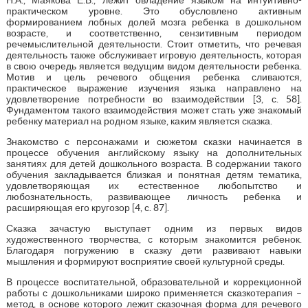
практическом уровне. Это обусловлено активным
формированием лобных долей мозга ребенка в дошкольном
возрасте, и соответственно, сензитивным периодом
речемыслительной деятельности. Стоит отметить, что речевая
деятельность также обслуживает игровую деятельность, которая
в свою очередь является ведущим видом деятельности ребенка.
Мотив и цель речевого общения ребенка сливаются,
практическое выражение изучения языка направлено на
удовлетворение потребности во взаимодействии [3, с. 58].
Фундаментом такого взаимодействия может стать уже знакомый
ребенку материал на родном языке, каким является сказка.
Знакомство с персонажами и сюжетом сказки начинается в
процессе обучения английскому языку на дополнительных
занятиях для детей дошкольного возраста. В содержании такого
обучения закладывается близкая и понятная детям тематика,
удовлетворяющая их естественное любопытство и
любознательность, развивающее личность ребенка и
расширяющая его кругозор [4, с. 87].
Сказка зачастую выступает одним из первых видов
художественного творчества, с которым знакомится ребенок.
Благодаря погружению в сказку дети развивают навыки
мышления и формируют восприятие своей культурной среды.
В процессе воспитательной, образовательной и коррекционной
работы с дошкольниками широко применяется сказкотерапия –
метод, в основе которого лежит сказочная форма для речевого