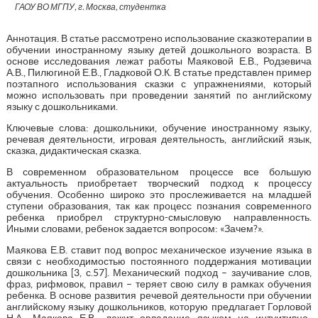
ГАОУ ВО МГПУ, г. Москва, студентка
Аннотация. В статье рассмотрено использование сказкотерапии в
обучении иностранному языку детей дошкольного возраста. В
основе исследования лежат работы Маяковой Е.В., Родзевича
А.В., Пилюгиной Е.В., Гладковой О.К. В статье представлен пример
поэтапного использования сказки с упражнениями, который
можно использовать при проведении занятий по английскому
языку с дошкольниками.
Ключевые слова: дошкольники, обучение иностранному языку,
речевая деятельности, игровая деятельность, английский язык,
сказка, дидактическая сказка.
В современном образовательном процессе все большую
актуальность приобретает творческий подход к процессу
обучения. Особенно широко это прослеживается на младшей
ступени образования, так как процесс познания современного
ребенка приобрел структурно-смысловую направленность.
Иными словами, ребенок задается вопросом: «Зачем?».
Маякова Е.В. ставит под вопрос механическое изучение языка в
связи с необходимостью постоянного поддержания мотивации
дошкольника [3, с.57]. Механический подход – заучивание слов,
фраз, рифмовок, правил – теряет свою силу в рамках обучения
ребенка. В основе развития речевой деятельности при обучении
английскому языку дошкольников, которую предлагает Горловой
Н.А., Маякова Е.В., лежит овладение языком на интуитивно-