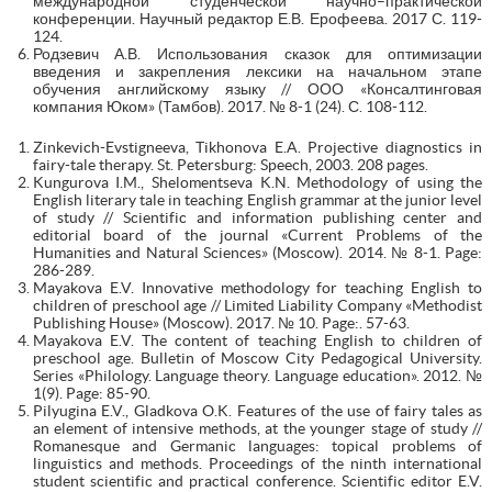
международной студенческой научно–практической
конференции. Научный редактор Е.В. Ерофеева. 2017 С. 119-
124.
Родзевич А.В. Использования сказок для оптимизации
введения и закрепления лексики на начальном этапе
обучения английскому языку // ООО «Консалтинговая
компания Юком» (Тамбов). 2017. № 8-1 (24). С. 108-112.
Zinkevich-Evstigneeva, Tikhonova E.A. Projective diagnostics in
fairy-tale therapy. St. Petersburg: Speech, 2003. 208 pages.
Kungurova I.M., Shelomentseva K.N. Methodology of using the
English literary tale in teaching English grammar at the junior level
of study // Scientific and information publishing center and
editorial board of the journal «Current Problems of the
Humanities and Natural Sciences» (Moscow). 2014. № 8-1. Page:
286-289.
Mayakova E.V. Innovative methodology for teaching English to
children of preschool age // Limited Liability Company «Methodist
Publishing House» (Moscow). 2017. № 10. Page:. 57-63.
Mayakova E.V. The content of teaching English to children of
preschool age. Bulletin of Moscow City Pedagogical University.
Series «Philology. Language theory. Language education». 2012. №
1(9). Page: 85-90.
Pilyugina E.V., Gladkova O.K. Features of the use of fairy tales as
an element of intensive methods, at the younger stage of study //
Romanesque and Germanic languages: topical problems of
linguistics and methods. Proceedings of the ninth international
student scientific and practical conference. Scientific editor E.V.