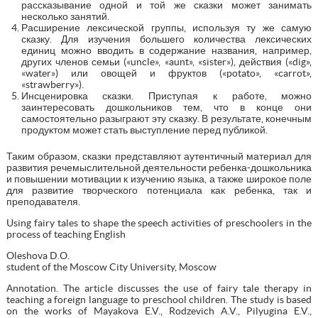
рассказывание одной и той же сказки может занимать
несколько занятий.
Расширение лексической группы, используя ту же самую
сказку. Для изучения большего количества лексических
единиц можно вводить в содержание названия, например,
других членов семьи («uncle», «aunt», «sister»), действия («dig»,
«water») или овощей и фруктов («potato», «carrot»,
«strawberry»).
Инсценировка сказки. Приступая к работе, можно
заинтересовать дошкольников тем, что в конце они
самостоятельно разыграют эту сказку. В результате, конечным
продуктом может стать выступление перед публикой.
Таким образом, сказки представляют аутентичный материал для
развития речемыслительной деятельности ребенка-дошкольника
и повышении мотивации к изучению языка, а также широкое поле
для развитие творческого потенциала как ребенка, так и
преподавателя.
Using fairy tales to shape the speech activities of preschoolers in the
process of teaching English
Oleshova D.O.
student of the Moscow City University, Moscow
Аnnotation. The article discusses the use of fairy tale therapy in
teaching a foreign language to preschool children. The study is based
on the works of Mayakova E.V., Rodzevich A.V., Pilyugina E.V.,