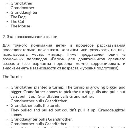
Grandfather
Grandmother
Granddaughter
The Dog
The Cat
The Mouse
2. Этап рассказывания сказки.
Для точного понимания детей в процессе рассказывания
последовательно показывать картинки или указывать на них,
использовать жесты, мимику. Ниже представлен один из
возможных переводов «Репки» для дошкольников среднего
возраста (все варианты перевода можно корректировать и
видоизменять в зависимости от возраста и уровня подготовки).
The Turnip
Grandfather planted a turnip. The turnip is growing bigger and
bigger. Grandfather comes to pick the turnip, pulls and pulls but
can’t pull it up! Grandfather calls Grandmother.
Grandmother pulls Grandfather,
Grandfather pulls the turnip.
They pulled and pulled but couldn’t pull it up! Granddaughter
comes.
Granddaughter pulls Grandmother,
Grandmother pulls Grandfather,