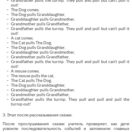
Grandfather pulls the turnip. They pull and pull but can’t pull it
out!
The Dog comes.
The Dog pulls Granddaughter,
Granddaughter pulls Grandmother,
Grandmother pulls Grandfather,
Grandfather pulls the turnip. They pull and pull but can’t pull it
out!
A cat comes.
The Cat pulls The Dog,
The Dog pulls Granddaughter,
Granddaughter pulls Grandmother,
Grandmother pulls Grandfather,
Grandfather pulls the turnip. They pull and pull but can’t pull it
out!
A mouse comes.
The mouse pulls the cat,
The Cat pulls The Dog,
The Dog pulls Granddaughter,
Granddaughter pulls Grandmother,
Grandmother pulls Grandfather,
Grandfather pulls the turnip. They pull and pull and pull the
turnip out!
3. Этап после рассказывания сказки.
После прослушивания сказки учитель проверяет, как дети
усвоили последовательность событий и запомнили главных