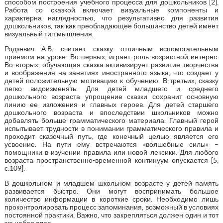
способом построения учебного процесса для дошкольников [2].
Работа со сказкой включает визуальные компоненты и
характерна наглядностью, что результативно для развития
дошкольников, так как преобладающее большинство детей имеет
визуальный тип мышления.
Родзевич А.В. считает сказку отличным вспомогательным
приемом на уроке. Во-первых, играет роль возрастной интерес.
Во-вторых, обучающая сказка активизирует развитие творчества
и воображения на занятиях иностранного языка, что создает у
детей положительную мотивацию к обучению. В-третьих, сказку
легко видоизменять. Для детей младшего и среднего
дошкольного возраста упрощение сказки сохранит основную
линию ее изложения и главных героев. Для детей старшего
дошкольного возраста и впоследствии школьников можно
добавлять больше грамматического материала. Главный герой
испытывает трудности в понимании грамматического правила и
проходит сказочный путь, где конечный целью является его
усвоение. На пути ему встречаются «волшебные силы» –
помощники в изучении правила или новой лексики. Для любого
возраста пространственно-временной континуум опускается [5,
с.109].
В дошкольном и младшем школьном возрасте у детей память
развивается быстро. Они могут воспринимать большое
количество информации в короткие сроки. Необходимо лишь
проконтролировать процесс запоминания, возможный в условиях
постоянной практики. Важно, что закрепляться должен один и тот
же набор слов.