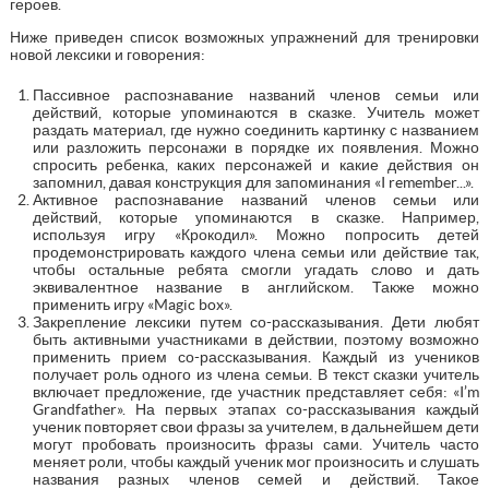
героев.
Ниже приведен список возможных упражнений для тренировки
новой лексики и говорения:
Пассивное распознавание названий членов семьи или
действий, которые упоминаются в сказке. Учитель может
раздать материал, где нужно соединить картинку с названием
или разложить персонажи в порядке их появления. Можно
спросить ребенка, каких персонажей и какие действия он
запомнил, давая конструкция для запоминания «I remember...».
Активное распознавание названий членов семьи или
действий, которые упоминаются в сказке. Например,
используя игру «Крокодил». Можно попросить детей
продемонстрировать каждого члена семьи или действие так,
чтобы остальные ребята смогли угадать слово и дать
эквивалентное название в английском. Также можно
применить игру «Magic box».
Закрепление лексики путем со-рассказывания. Дети любят
быть активными участниками в действии, поэтому возможно
применить прием со-рассказывания. Каждый из учеников
получает роль одного из члена семьи. В текст сказки учитель
включает предложение, где участник представляет себя: «I’m
Grandfather». На первых этапах со-рассказывания каждый
ученик повторяет свои фразы за учителем, в дальнейшем дети
могут пробовать произносить фразы сами. Учитель часто
меняет роли, чтобы каждый ученик мог произносить и слушать
названия разных членов семей и действий. Такое