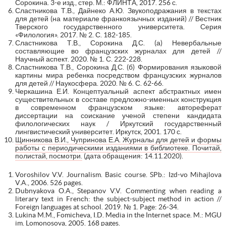
Сорокина. 3-е изд., стер. М.: ФЛИНТА, 2017. 256 с.
Сластникова Т.В., Дайнеко А.Ю. Звукоподражания в текстах
для детей (на материале франкоязычных изданий) // Вестник
Тверского государственного университета. Серия
«Филология». 2017. № 2. С. 182-185.
Сластникова Т.В., Сорокина Д.С. (а) Невербальные
составляющие во французских журналах для детей //
Научный аспект. 2020. № 1. С. 222-228.
Сластникова Т.В., Сорокина Д.С. (б) Формирования языковой
картины мира ребенка посредством французских журналов
для детей // Наукосфера. 2020. № 6. С. 62-66.
Черкашина Е.И. Концептуальный аспект абстрактных имен
существительных в составе предложно-именных конструкция
в современном французском языке: автореферат
диссертации на соискание ученой степени кандидата
филологических наук / Иркутский государственный
лингвистический университет. Иркутск, 2001. 170 с.
Щинникова В.И., Чупринова Е.А. Журналы для детей и формы
работы с периодическими изданиями в библиотеке. Почитай,
полистай, посмотри.
(дата обращения: 14.11.2020).
Voroshilov V.V. Journalism. Basic course. SPb.: Izd-vo Mihajlova
V.A., 2006. 526 pages.
Dubnyakova O.A., Stepanov V.V. Commenting when reading a
literary text in French: the subject-subject method in action //
Foreign languages at school. 2019. № 1. Page: 26-34.
Lukina M.M., Fomicheva, I.D. Media in the Internet space. M.: MGU
im. Lomonosova, 2005. 168 pages.