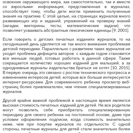
освоение окружающего мира, как самостоятельно, так и вместе
со взрослыми: информация, представленная в журналах,
способствует тому, чтобы дети могли применить полученные
знания на практике. С этой целью, на страницах журналов много
развивающих игр и заданий, упражнений на проверку знаний
(загадки, викторины, тесты, математические задачи), что
позволяет усваивать абстрактные лексические единицы [9, 2001].
Если говорить о детских печатных изданиях журналов, то на
сегодняшний день уделяется не так много внимания проблемам
детской периодики. Параллельно с развитием таких журналов не
уходит проблема дефицита авторов: с каждым годом становится
все меньше людей, готовых работать в данной сфере. Также
сокращается количество хороших изданий для малышей, а за
однодневные журналы издательства браться не хотят [10, 2015].
В первую очередь это связано с ростом технического прогресса и
изменением интересов детей, которые все больше интересуются
интернет-ресурсами. Для современного ребенка просмотр веб-
страниц более привлекателен, чем чтение специализированных
журналов.
Другой крайне важной проблемой в настоящее время является
высокая стоимость печатных изданий для детей. Не все родители
могут позволить себе приобретать специализированную
периодику для своего ребенка на постоянной основе, даже при
условии оформления подписки, когда стоимость значительно
ниже, чем при покупке журналов по отдельности. С одной
стороны, печатные журналы для детей стали значительно более