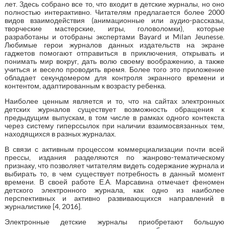
лет. Здесь собрано все то, что входит в детские журналы, но оно
полностью интерактивно. Читателям предлагается более 2000
видов взаимодействия (анимационные или аудио-рассказы,
творческие мастерские, игры, головоломки), которые
разработаны и отобраны экспертами Bayard и Milan Jeunesse.
Любимые герои журналов данных издательств на экране
гаджетов помогают отправиться в приключения, открывать и
понимать мир вокруг, дать волю своему воображению, а также
учиться и весело проводить время. Более того это приложение
обладает секундомером для контроля экранного времени и
контентом, адаптированным к возрасту ребенка.
Наиболее ценным является и то, что на сайтах электронных
детских журналов существует возможность обращения к
предыдущим выпускам, в том числе в рамках одного контекста
через систему гиперссылок при наличии взаимосвязанных тем,
находящихся в разных журналах.
В связи с активным процессом коммерциализации почти всей
прессы, издания разделяются по жанрово-тематическому
признаку, что позволяет читателям видеть содержание журнала и
выбирать то, в чем существует потребность в данный момент
времени. В своей работе Е.А. Марсавина отмечает феномен
детского электронного журнала, как одно из наиболее
перспективных и активно развивающихся направлений в
журналистике [4, 2016].
Электронные детские журналы приобретают большую