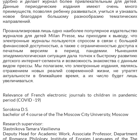
удобно и делает журнал более привлекательным для детей.
Данные периодические издания имеют очень много
преимуществ, позволяя ребенку развиваться, учиться и узнавать
новое благодаря большому разнообразию тематических
направлений.
Проанализировав лишь одно наиболее популярное издательство
журналов для детей Milan Presse, мы приходим к выводу, что
электронные журналы пользуются спросом в связи с большей
финансовой доступностью, а также с ограниченностью доступа к
печатным версиям в период пандемии. Нынешняя
эпидемиологическая ситуация дала толчок к быстрому развитию
детского интернет-сегмента и возможность знакомства с данным
видом прессы. Мы полагаем, что электронные издания, являясь
отражением новых реалий современной жизни, не утратят
актуальности в ближайшее время, а их число будет лишь
увеличиваться.
Relevance of French electronic journals to children in pandemic
period (COVID -19)
Sorokina D.S.
bachelor of 4 course of the The Moscow City University, Moscow
Research supervisor:
Slastnikova Tamara Vasilievna
Deputy Head for Academic Work, Associate Professor, Department
of Romance Philology, Institute of Foreign Languages of the The