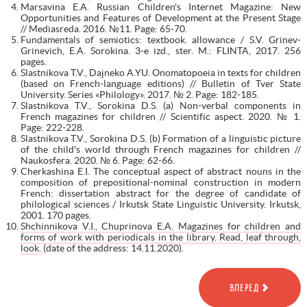
Marsavina E.A. Russian Children's Internet Magazine: New
Opportunities and Features of Development at the Present Stage
// Mediasreda. 2016. №11. Page: 65-70.
Fundamentals of semiotics: textbook. allowance / S.V. Grinev-
Grinevich, E.A. Sorokina. 3-e izd., ster. M.: FLINTA, 2017. 256
pages.
Slastnikova T.V., Dajneko A.YU. Onomatopoeia in texts for children
(based on French-language editions) // Bulletin of Tver State
University. Series «Philology». 2017. № 2. Page: 182-185.
Slastnikova T.V., Sorokina D.S. (a) Non-verbal components in
French magazines for children // Scientific aspect. 2020. № 1.
Page: 222-228.
Slastnikova T.V., Sorokina D.S. (b) Formation of a linguistic picture
of the child's world through French magazines for children //
Naukosfera. 2020. № 6. Page: 62-66.
Cherkashina E.I. The conceptual aspect of abstract nouns in the
composition of prepositional-nominal construction in modern
French: dissertation abstract for the degree of candidate of
philological sciences / Irkutsk State Linguistic University. Irkutsk,
2001. 170 pages.
Shchinnikova V.I., Chuprinova E.A. Magazines for children and
forms of work with periodicals in the library. Read, leaf through,
look.
(date of the address: 14.11.2020).
ВПЕРЕД