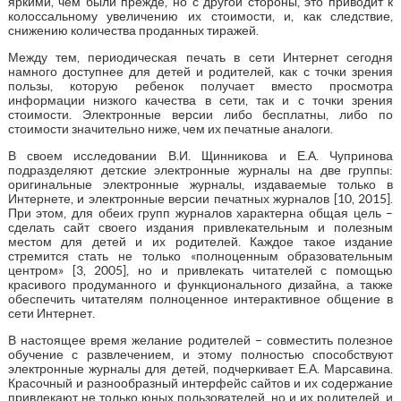
яркими, чем были прежде, но с другой стороны, это приводит к
колоссальному увеличению их стоимости, и, как следствие,
снижению количества проданных тиражей.
Между тем, периодическая печать в сети Интернет сегодня
намного доступнее для детей и родителей, как с точки зрения
пользы, которую ребенок получает вместо просмотра
информации низкого качества в сети, так и с точки зрения
стоимости. Электронные версии либо бесплатны, либо по
стоимости значительно ниже, чем их печатные аналоги.
В своем исследовании В.И. Щинникова и Е.А. Чупринова
подразделяют детские электронные журналы на две группы:
оригинальные электронные журналы, издаваемые только в
Интернете, и электронные версии печатных журналов [10, 2015].
При этом, для обеих групп журналов характерна общая цель –
сделать сайт своего издания привлекательным и полезным
местом для детей и их родителей. Каждое такое издание
стремится стать не только «полноценным образовательным
центром» [3, 2005], но и привлекать читателей с помощью
красивого продуманного и функционального дизайна, а также
обеспечить читателям полноценное интерактивное общение в
сети Интернет.
В настоящее время желание родителей – совместить полезное
обучение с развлечением, и этому полностью способствуют
электронные журналы для детей, подчеркивает Е.А. Марсавина.
Красочный и разнообразный интерфейс сайтов и их содержание
привлекают не только юных пользователей, но и их родителей, и