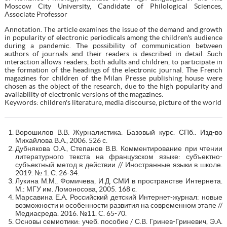
Moscow City University, Candidate of Philological Sciences,
Associate Professor
Annotation. The article examines the issue of the demand and growth
in popularity of electronic periodicals among the children's audience
during a pandemic. The possibility of communication between
authors of journals and their readers is described in detail. Such
interaction allows readers, both adults and children, to participate in
the formation of the headings of the electronic journal. The French
magazines for children of the Milan Presse publishing house were
chosen as the object of the research, due to the high popularity and
availability of electronic versions of the magazines.
Keywords: children's literature, media discourse, picture of the world
Ворошилов В.В. Журналистика. Базовый курс. СПб.: Изд-во
Михайлова В.А., 2006. 526 с.
Дубнякова О.А., Степанов В.В. Комментирование при чтении
литературного текста на французском языке: субъектно-
субъектный метод в действии // Иностранные языки в школе.
2019. № 1. С. 26-34.
Лукина М.М., Фомичева, И.Д. СМИ в пространстве Интернета.
М.: МГУ им. Ломоносова, 2005. 168 с.
Марсавина Е.А. Российский детский Интернет-журнал: новые
возможности и особенности развития на современном этапе //
Медиасреда. 2016. №11. C. 65-70.
Основы семиотики: учеб. пособие / С.В. Гринев-Гриневич, Э.А.