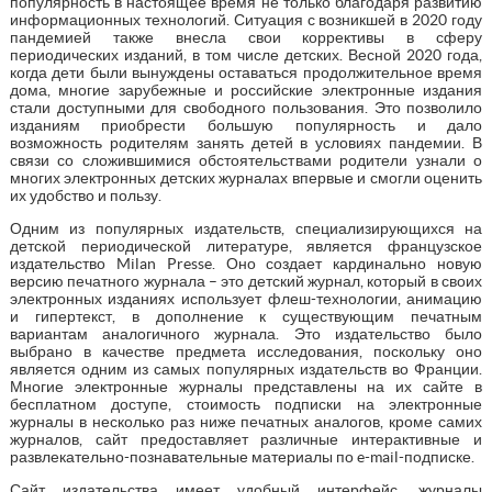
популярность в настоящее время не только благодаря развитию
информационных технологий. Ситуация с возникшей в 2020 году
пандемией также внесла свои коррективы в сферу
периодических изданий, в том числе детских. Весной 2020 года,
когда дети были вынуждены оставаться продолжительное время
дома, многие зарубежные и российские электронные издания
стали доступными для свободного пользования. Это позволило
изданиям приобрести большую популярность и дало
возможность родителям занять детей в условиях пандемии. В
связи со сложившимися обстоятельствами родители узнали о
многих электронных детских журналах впервые и смогли оценить
их удобство и пользу.
Одним из популярных издательств, специализирующихся на
детской периодической литературе, является французское
издательство Milan Presse. Оно создает кардинально новую
версию печатного журнала – это детский журнал, который в своих
электронных изданиях использует флеш-технологии, анимацию
и гипертекст, в дополнение к существующим печатным
вариантам аналогичного журнала. Это издательство было
выбрано в качестве предмета исследования, поскольку оно
является одним из самых популярных издательств во Франции.
Многие электронные журналы представлены на их сайте в
бесплатном доступе, стоимость подписки на электронные
журналы в несколько раз ниже печатных аналогов, кроме самих
журналов, сайт предоставляет различные интерактивные и
развлекательно-познавательные материалы по e-mail-подписке.
Сайт издательства имеет удобный интерфейс, журналы