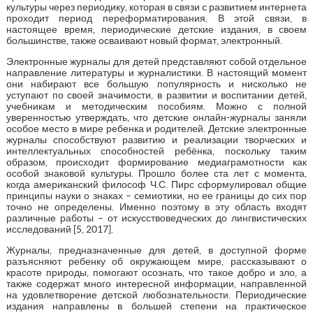
культуры через периодику, которая в связи с развитием интернета
проходит период переформатирования. В этой связи, в
настоящее время, периодические детские издания, в своем
большинстве, также осваивают новый формат, электронный.
Электронные журналы для детей представляют собой отдельное
направление литературы и журналистики. В настоящий момент
они набирают все большую популярность и нисколько не
уступают по своей значимости, в развитии и воспитании детей,
учебникам и методическим пособиям. Можно с полной
уверенностью утверждать, что детские онлайн-журналы заняли
особое место в мире ребенка и родителей. Детские электронные
журналы способствуют развитию и реализации творческих и
интеллектуальных способностей ребёнка, поскольку таким
образом, происходит формирование медиаграмотности как
особой знаковой культуры. Прошло более ста лет с момента,
когда американский философ Ч.С. Пирс сформулировал общие
принципы науки о знаках – семиотики, но ее границы до сих пор
точно не определены. Именно поэтому в эту область входят
различные работы – от искусствоведческих до лингвистических
исследований [5, 2017].
Журналы, предназначенные для детей, в доступной форме
разъясняют ребенку об окружающем мире, рассказывают о
красоте природы, помогают осознать, что такое добро и зло, а
также содержат много интересной информации, направленной
на удовлетворение детской любознательности. Периодические
издания направлены в большей степени на практическое