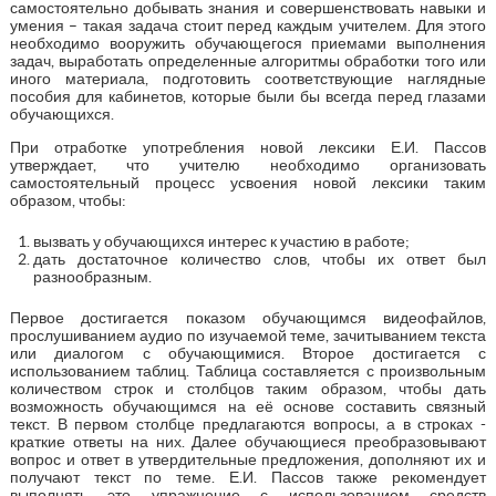
самостоятельно добывать знания и совершенствовать навыки и
умения – такая задача стоит перед каждым учителем. Для этого
необходимо вооружить обучающегося приемами выполнения
задач, выработать определенные алгоритмы обработки того или
иного материала, подготовить соответствующие наглядные
пособия для кабинетов, которые были бы всегда перед глазами
обучающихся.
При отработке употребления новой лексики Е.И. Пассов
утверждает, что учителю необходимо организовать
самостоятельный процесс усвоения новой лексики таким
образом, чтобы:
вызвать у обучающихся интерес к участию в работе;
дать достаточное количество слов, чтобы их ответ был
разнообразным.
Первое достигается показом обучающимся видеофайлов,
прослушиванием аудио по изучаемой теме, зачитыванием текста
или диалогом с обучающимися. Второе достигается с
использованием таблиц. Таблица составляется с произвольным
количеством строк и столбцов таким образом, чтобы дать
возможность обучающимся на её основе составить связный
текст. В первом столбце предлагаются вопросы, а в строках -
краткие ответы на них. Далее обучающиеся преобразовывают
вопрос и ответ в утвердительные предложения, дополняют их и
получают текст по теме. Е.И. Пассов также рекомендует
выполнять это упражнение с использованием средств