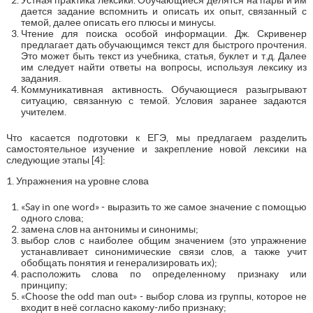
дается задание вспомнить и описать их опыт, связанный с
темой, далее описать его плюсы и минусы.
Чтение для поиска особой информации. Дж. Скривенер
предлагает дать обучающимся текст для быстрого прочтения.
Это может быть текст из учебника, статья, буклет и т.д. Далее
им следует найти ответы на вопросы, используя лексику из
задания.
Коммуникативная активность. Обучающиеся разыгрывают
ситуацию, связанную с темой. Условия заранее задаются
учителем.
Что касается подготовки к ЕГЭ, мы предлагаем разделить
самостоятельное изучение и закрепление новой лексики на
следующие этапы [4]:
1. Упражнения на уровне слова
«Say in оne wоrd» - выразить то же самое значение с помощью
одного слова;
замена слов на антонимы и синонимы;
выбор слов с наиболее общим значением (это упражнение
устанавливает синонимические связи слов, а также учит
обобщать понятия и генерализировать их);
расположить слова по определенному признаку или
принципу;
«Chооse the оdd man оut» - выбор слова из группы, которое не
входит в неё согласно какому-либо признаку;