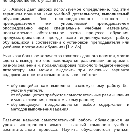
непосредственного участия [3].
Э.Г. Азимов дает широко используемое определение, под этим
термином понимая «вид учебной деятельности, выполняемый
обучающимся без непосредственного контакта с
преподавателем или управляемый преподавателем
опосредованно через специальные учебные материалы;
неотъемлемое обязательное звено процесса обучения,
предусматривающее прежде всего индивидуальную работу
обучающихся в соответствии с установкой преподавателя или
учебника, программы обучения» [1, с. 66].
Учитывая большое количество трактовок данного понятия, можно
сделать вывод, что оно используется различными авторами в
разном значении и, проанализировав психолого-педагогическую
литературу, мы можем выделить три основных варианта
содержания понятия «самостоятельная работа»:
обучающийся сам выполняет знакомую ему работу без
участия учителя;
от обучающегося требуются самостоятельные размышления
и умозаключения, незнакомые ему раннее;
обучающемуся предоставляется выбор содержания и
методов выполнения задания.
Развитие навыков самостоятельной работы обучающихся на
уроках иностранного языка – важный компонент учебно-
воспитательного процесса. Научить обучающегося учиться,