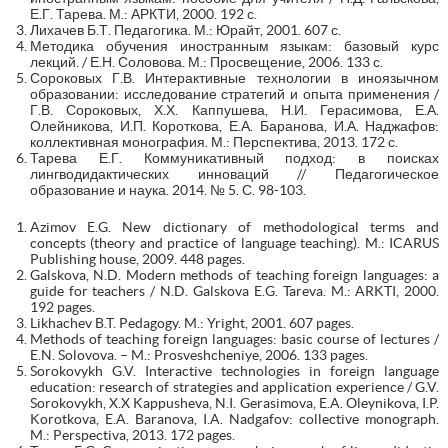
Е.Г. Тарева. М.: АРКТИ, 2000. 192 с.
Лихачев Б.Т. Педагогика. М.: Юрайт, 2001. 607 с.
Методика обучения иностранным языкам: базовый курс
лекций. / Е.Н. Соловова. М.: Просвещение, 2006. 133 с.
Сороковых Г.В. Интерактивные технологии в иноязычном
образовании: исследование стратегий и опыта применения /
Г.В. Сороковых, Х.Х. Каппушева, Н.И. Герасимова, Е.А.
Олейникова, И.П. Короткова, Е.А. Баранова, И.А. Наджафов:
коллективная монография. М.: Перспектива, 2013. 172 с.
Тарева Е.Г. Коммуникативный подход: в поисках
лингводидактических инноваций // Педагогическое
образование и наука. 2014. № 5. С. 98-103.
Azimov E.G. New dictionary of methodological terms and
concepts (theory and practice of language teaching). M.: ICARUS
Publishing house, 2009. 448 pages.
Galskova, N.D. Modern methods of teaching foreign languages: a
guide for teachers / N.D. Galskova E.G. Tareva. M.: ARKTI, 2000.
192 pages.
Likhachev B.T. Pedagogy. M.: Yright, 2001. 607 pages.
Methods of teaching foreign languages: basic course of lectures /
E.N. Solovova. – M.: Prosveshcheniye, 2006. 133 pages.
Sorokovykh G.V. Interactive technologies in foreign language
education: research of strategies and application experience / G.V.
Sorokovykh, X.X Kappusheva, N.I. Gerasimova, E.A. Oleynikova, I.P.
Korotkova, E.A. Baranova, I.A. Nadgafov: collective monograph.
M.: Perspectiva, 2013. 172 pages.