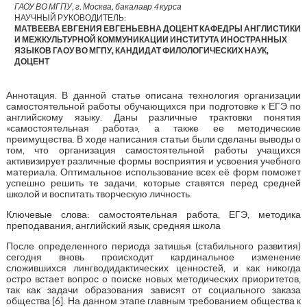
ГАОУ ВО МГПУ, г. Москва, бакалавр 4 курса
НАУЧНЫЙ РУКОВОДИТЕЛЬ:
МАТВЕЕВА ЕВГЕНИЯ ЕВГЕНЬЕВНА ДОЦЕНТ КАФЕДРЫ АНГЛИСТИКИ
И МЕЖКУЛЬТУРНОЙ КОММУНИКАЦИИ ИНСТИТУТА ИНОСТРАННЫХ
ЯЗЫКОВ ГАОУ ВО МГПУ, КАНДИДАТ ФИЛОЛОГИЧЕСКИХ НАУК,
ДОЦЕНТ
Аннотация. В данной статье описана технология организации
самостоятельной работы обучающихся при подготовке к ЕГЭ по
английскому языку. Даны различные трактовки понятия
«самостоятельная работа», а также ее методические
преимущества. В ходе написания статьи были сделаны выводы о
том, что организация самостоятельной работы учащихся
активизирует различные формы восприятия и усвоения учебного
материала. Оптимальное использование всех её форм поможет
успешно решить те задачи, которые ставятся перед средней
школой и воспитать творческую личность.
Ключевые слова: самостоятельная работа, ЕГЭ, методика
преподавания, английский язык, средняя школа
После определенного периода затишья (стабильного развития)
сегодня вновь происходит кардинальное изменение
сложившихся лингводидактических ценностей, и как никогда
остро встает вопрос о поиске новых методических приоритетов,
так как задачи образования зависят от социального заказа
общества [6]. На данном этапе главным требованием общества к