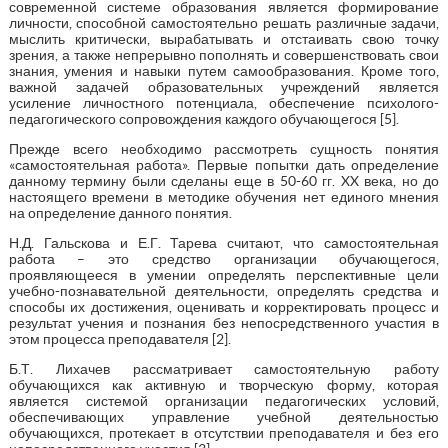
современной системе образования является формирование
личности, способной самостоятельно решать различные задачи,
мыслить критически, вырабатывать и отстаивать свою точку
зрения, а также непрерывно пополнять и совершенствовать свои
знания, умения и навыки путем самообразования. Кроме того,
важной задачей образовательных учреждений является
усиление личностного потенциала, обеспечение психолого-
педагогического сопровождения каждого обучающегося [5].
Прежде всего необходимо рассмотреть сущность понятия
«самостоятельная работа». Первые попытки дать определение
данному термину были сделаны еще в 50-60 гг. XX века, но до
настоящего времени в методике обучения нет единого мнения
на определение данного понятия.
Н.Д. Гальскова и Е.Г. Тарева считают, что самостоятельная
работа – это средство организации обучающегося,
проявляющееся в умении определять перспективные цели
учебно-познавательной деятельности, определять средства и
способы их достижения, оценивать и корректировать процесс и
результат учения и познания без непосредственного участия в
этом процесса преподавателя [2].
Б.Т. Лихачев рассматривает самостоятельную работу
обучающихся как активную и творческую форму, которая
является системой организации педагогических условий,
обеспечивающих управление учебной деятельностью
обучающихся, протекает в отсутствии преподавателя и без его