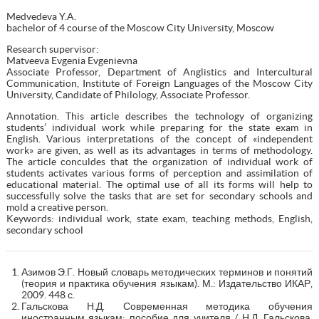
Medvedeva Y.A.
bachelor of 4 course of the Moscow City University, Moscow
Research supervisor:
Matveeva Evgenia Evgenievna
Associate Professor, Department of Anglistics and Intercultural
Communication, Institute of Foreign Languages of the Moscow City
University, Candidate of Philology, Associate Professor.
Annotation. This article describes the technology of organizing
students’ individual work while preparing for the state exam in
English. Various interpretations of the concept of «independent
work» are given, as well as its advantages in terms of methodology.
The article conculdes that the organization of individual work of
students activates various forms of perception and assimilation of
educational material. The optimal use of all its forms will help to
successfully solve the tasks that are set for secondary schools and
mold a creative person.
Keywords: individual work, state exam, teaching methods, English,
secondary school
Азимов Э.Г. Новый словарь методических терминов и понятий
(теория и практика обучения языкам). М.: Издательство ИКАР,
2009. 448 с.
Гальскова Н.Д. Современная методика обучения
иностранным языкам: пособие для учителя / Н.Д. Гальскова,