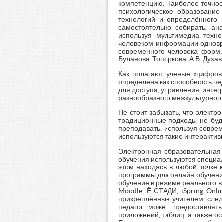
компетенцию. Наиболее точное
психологическое образование
технологий и определённого н
самостоятельно собирать, ан
используя мультимедиа техно
человеком информации одновр
современного человека форм;
Буланова-Топоркова, А.В. Духавнев
Как полагают ученые «цифров
определена как способность п
для доступа, управления, инте
разнообразного межкультурного 
Не стоит забывать, что элект
традиционные подходы не буд
преподавать, используя совре
используются такие интерактивн
Электронная образовательная
обучения используются специа
этом находясь в любой точке 
программы для онлайн обучения,
обучение в режиме реального в
Moodle, Ё-СТАДИ, iSpring Onl
прикреплённые учителем, след
педагог может предоставлят
приложений, таблиц, а также 