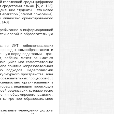
ой креативной среды цифрового
редствами языка» [9, с. 146].
одняшние студенты – это новое
neration (Internet-поколение).
и личностно ориентированного
 143].
 пребывание в информационной
 технологий в образовательную
ование ИКТ, «обеспечивающих
переход к самообразованию и
вленную перед педагогами – дать
т, ребёнок может заниматься
учающийся мог самостоятельно
себе понятие «образовательная
о подходов. Педагогический
ультурного пространства, зона
бразовательных процессов» [5].
 специально организованных в
оторых с индивидом происходит
своей реализации, которые тесно
рения общемирового развития,
 конкретное образовательное
овательные учреждения должны