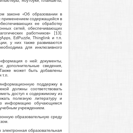
мпьютеры, ноутбуки, планшеты,
ном законе «Об образовании в
 с применением содержащейся в
обеспечивающих ее обработку
ионных сетей, обеспечивающих
огических работников» [13].
ps, EdPuzzle, Thinglink и т.п.
ии, у них также развиваются
 необходима для инклюзивного
нформация о ней: документы,
ии, дополнительные сведения,
 Также может быть добавлены
 т.п.
 информационную поддержку в
екой должны соответствовать
иметь доступ к содержимому из
ржать полезную литературу и
мую информацию обучающимся
учебным учреждением.
тронную образовательную среду
зом.
 электронная образовательная