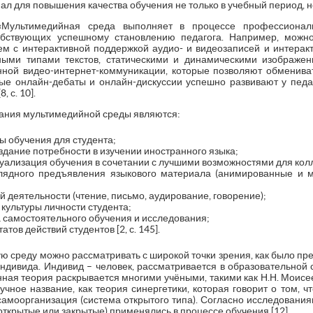
л для повышения качества обучения не только в учебный период, но
«Мультимедийная среда выполняет в процессе профессионал
обствующих успешному становлению педагога. Например, можно
м с интерактивной поддержкой аудио- и видеозаписей и интерак
ными типами текстов, статическими и динамическими изображен
онной видео-интернет-коммуникации, которые позволяют обменив
е онлайн-дебаты и онлайн-дискуссии успешно развивают у педа
 с. 10].
ания мультимедийной среды являются:
 обучения для студента;
дание потребности в изучении иностранного языка;
ализация обучения в сочетании с лучшими возможностями для колл
лядного предъявления языкового материала (анимированные и 
й деятельности (чтение, письмо, аудирование, говорение);
ультуры личности студента;
 самостоятельного обучения и исследования;
тов действий студентов [2, с. 145].
ю среду можно рассматривать с широкой точки зрения, как было пред
индивида. Индивид – человек, рассматривается в образовательной
ная теория раскрывается многими учёными, такими как Н.Н. Моисеев
чное название, как теория синергетики, которая говорит о том, 
самоорганизация (система открытого типа). Согласно исследования
 (открытые или закрытые) применялись в процессе обучения [12].