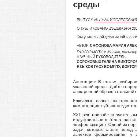
среды
ВЫПУСК:
№10(26) ИССЛЕДОВАН
ОПУБЛИКОВАНО:
26 ДЕКАБРЯ 20
Код уникальной десятичной класс
АВТОР:
САФОНОВА МАРИЯ АЛЕ
ГАОУ ВО МГПУ, г. Москва, магист
НАУЧНЫЙ РУКОВОДИТЕЛЬ:
СОРОКОВЫХ ГАЛИНА ВИКТОРО
ЯЗЫКОВ ГАОУ ВО МГПУ, ДОКТО
Аннотация: В статье разбира
указанной среды. Даётся опре
электронной образовательной 
Ключевые слова: электронная
компетенция, субъектно-деяте
XXI век привнёс значительн
индустриального этапа разви
«цифровизация». Одной из пер
задач, которые ставит перед 
аспектов формирования и с