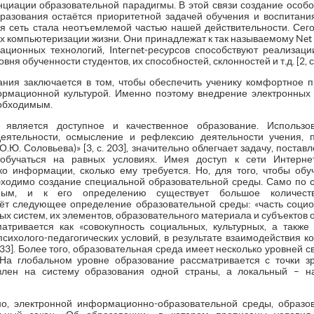
иации образовательной парадигмы. В этой связи создание особ
разования остаётся приоритетной задачей обучения и воспитания с
я сеть стала неотъемлемой частью нашей действительности. Сег
х компьютеризации жизни. Они принадлежат к так называемому Net Ge
ционных технологий, Internet-ресурсов способствуют реализаци
вня обученности студентов, их способностей, склонностей и т.д. [2, с.
ания заключается в том, чтобы обеспечить ученику комфортное
ормационной культурой. Именно поэтому внедрение электронных
еобходимым.
 является доступное и качественное образование. Использ
деятельности, осмысление и рефлексию деятельности учения, 
О.Ю. Соловьева)» [3, с. 203], значительно облегчает задачу, поста
обучаться на равных условиях. Имея доступ к сети Интерне
ко информации, сколько ему требуется. Но, для того, чтобы об
ходимо создание специальной образовательной среды. Само по 
ным, и к его определению существует большое количеств
ёт следующее определение образовательной среды: «часть социок
х систем, их элементов, образовательного материала и субъектов о
атривается как «совокупность социальных, культурных, а также
сихолого-педагогических условий, в результате взаимодействия к
 133]. Более того, образовательная среда имеет несколько уровней 
На глобальном уровне образование рассматривается с точки з
влен на систему образования одной страны, а локальный – на
но, электронной информационно-образовательной среды, образ