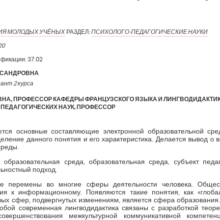
ИЯ МОЛОДЫХ УЧЁНЫХ
РАЗДЕЛ:
ПСИХОЛОГО-ПЕДАГОГИЧЕСКИЕ НАУКИ
20
ификации:
37.02
КСАНДРОВНА
рант 2 курса
ВНА, ПРОФЕССОР КАФЕДРЫ ФРАНЦУЗСКОГО ЯЗЫКА И ЛИНГВОДИДАКТИ
Р ПЕДАГОГИЧЕСКИХ НАУК, ПРОФЕССОР
ются основные составляющие электронной образовательной ср
деление данного понятия и его характеристика. Делается вывод о 
среды.
 образовательная среда, образовательная среда, субъект педаг
льностный подход.
ые перемены во многие сферы деятельности человека. Общес
тия к информационному. Появляются такие понятия, как «глоба
вых сфер, подвергнутых изменениям, является сфера образования.
собой современная лингводидактика связаны с разработкой теоре
овершенствования межкультурной коммуникативной компете