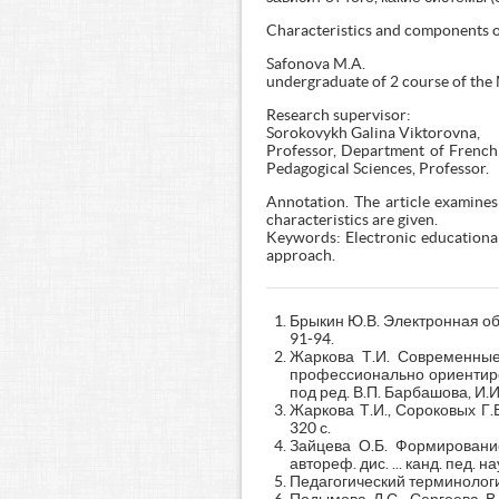
Characteristics and components o
Safonova M.A.
undergraduate of 2 course of th
Research supervisor:
Sorokovykh Galina Viktorovna,
Professor, Department of French 
Pedagogical Sciences, Professor.
Annotation. The article examines
characteristics are given.
Keywords: Electronic educational
approach.
Брыкин Ю.В. Электронная об
91-94.
Жаркова Т.И. Современные
профессионально ориентиро
под ред. В.П. Барбашова, И.И
Жаркова Т.И., Сороковых Г.
320 с.
Зайцева О.Б. Формировани
автореф. дис. ... канд. пед. на
Педагогический терминологич