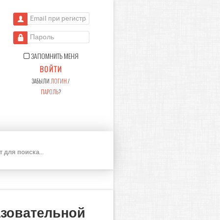
Email при регистрации
Пароль
ЗАПОМНИТЬ МЕНЯ
ВОЙТИ
ЗАБЫЛИ
ЛОГИН
/
ПАРОЛЬ
?
П
О
И
С
К
азовательной