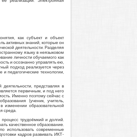
 её реализации. Электронная
онятия, как субъект и объект
ль активных знаний, которые он
ической деятельности. Разделяя
остранному языку в неязыковом
вание личности обучаемого как
сть и осознанно управлять ею,
стный подход реализуется через
 и педагогические технологии,
й деятельности, представляя в
является первичным, и под него
ость. Именно поэтому сейчас с
разования (ученик, учитель,
 в изменении образовательной
я среда.
 процесс трудоёмкий и долгий.
ать качественное образование.
ело использовать современные
готовки кадров развивать ИКТ-