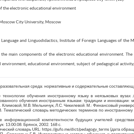
f the electronic educational environment
e Moscow City University, Moscow
Language and Linguodidactics, Institute of Foreign Languages of the 
 the main components of the electronic educational environment. The d
 environment, educational environment, subject of pedagogical activity,
разовательная среда: нормативные и содержательные составляющие
 технологии обучения иностранному языку в неязыковых вузах /
ванного обучения иностранным языкам: традиции и инновации: м
. Климовой, М.В. Мельничук, Л.С. Чикилевой. М.: Финансовый универси
В. Тематический словарь методических терминов по иностранному я
е информационной компетентности будущих учителей средствам
ук: 13.00.08. Брянск, 2002. 168 с.
еский словарь URL: https://gufo.me/dict/pedagogy_terms (дата обращ