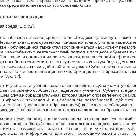
ьный закон «Об образовании», в котором прописаны условия
я среда включает в себя три основных блока:
тельной организации;
среда [1, с. 92].
ты образовательной среды, то необходимо упомянуть такие п
Первоначально, под субъектом понимался только учитель, как носите
озже и обучающийся также стал восприниматься как субъект педагог
им, что «субъектно-деятельностный подход в процессе обучения ин
об познания и организации деятельности, направленной на формиро
, способного самостоятельно осуществлять свою учебную деятельно
 за результаты своих действий и поступков. Субъектно-деятельно
тивность, новейшие инновационно-информационные образовательные
[7, с. 17].
то и учитель, и ученик, изначально являются субъектами учебно
ъект, а именно сообщество педагогов и учеников. Субъект всегда 
нашем случае образовательная, которая имеет определённую значим
 цифровых технологий и изменением потребностей субъекта об
ли, органы управления образованием) возникает необходимость
изации. Появляется такое понятие, как электронная образовательна
чения к смешанному с использованием электронных технологий –
тавляющие, чтобы субъекты образовательного процесса могли получ
 иметь возможность получать знания, но и учителям надо ум
доставления информации. Для этого необходимо ещё на этапе под