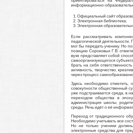
ориентироваться на Федерал
информационно-образовательна
Официальный сайт образова
Электронная библиотека;
Электронная образовательная 
Если рассматривать компонен
педагогической деятельности. 
мог бы передать ученику. Но п
позицию Сороковых Г.В. отмет
вузе представляет собой спос
самоорганизующегося субъекта
брать на себя ответственность
активность, творчество, креа
через процесс самообразования» 
Здесь необходимо отметить, ч
совокупности общественный суб
уже подстраивается среда, в 
переходом общества в эпоху
администрация школы, родите
среды. Речь идёт о её информат
Переход от традиционного обу
Необходимо учитывать все сос
Но не только ученики должны
электронные средства для пре