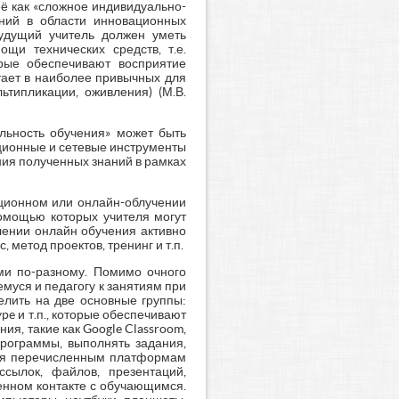
ё как «сложное индивидуально-
ений в области инновационных
 будущий учитель должен уметь
щи технических средств, т.е.
орые обеспечивают восприятие
ает в наиболее привычных для
типликации, оживления) (М.В.
льность обучения» может быть
ционные и сетевые инструменты
ния полученных знаний в рамках
нционном или онлайн-облучении
омощью которых учителя могут
лении онлайн обучения активно
 метод проектов, тренинг и т.п.
ми по-разному. Помимо очного
уся и педагогу к занятиям при
елить на две основные группы:
pe и т.п., которые обеспечивают
я, такие как Google Classroom,
программы, выполнять задания,
даря перечисленным платформам
сылок, файлов, презентаций,
енном контакте с обучающимся.