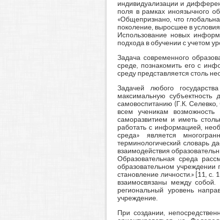
индивидуализации и дифференц
поля в рамках иноязычного об
«Общепризнано, что глобальна
поколение, выросшее в условия
Использование новых информа
подхода в обучении с учетом уро
Задача современного образов
среде, познакомить его с инф
среду представляется столь н
Задачей любого государства
максимальную субъектность 
самовоспитанию (Г.К. Селевко, 
всем ученикам возможность 
саморазвитием и иметь столь
работать с информацией, необ
среда» является многогран
терминологический словарь да
взаимодействия образовательны
Образовательная среда рассм
образовательном учреждении п
становление личности.» [11, с.
взаимосвязаны между собой. 
региональный уровень напра
учреждение.
При создании, непосредствен