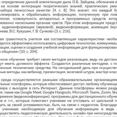
 определение данной компетенции дала О.Б. Зайцева, обозначив е
 на основе интеграции теоретических знаний, практических ум
абора личностных качеств» [4, с. 8]. Это значит, что каждый
ализировать и обрабатывать информацию, полученную при помо
логии, «совокупность аппаратных и программных средств, кот
еменно нескольким органам чувств. При этом информация предст
 аудиоинформации (звуковой), видеоинформации, анимации (муль
а, В.С. Кукушин, Г.В. Сучков)» [3, с. 216].
ая грамотность учителя как составляющая характеристики «моби
едагога эффективно использовать цифровые технологии, коммуника
грации, оценки и создания учебной информации для функционирова
общения» [10, с. 204].
ронное обучение требует своих методов реализации, ведь на диста
ут иметь должного эффекта. Создаются различные методики, с п
менные технические средства. На сегодняшний день при осуществ
ые методы, как вебинар, презентация, мозговой штурм, мастер-класс,
 среда осуществляется разными образовательными организация
льные платформы, которые обеспечивают доступ любому обучающем
мира с выходом в сеть Интернет. Данные платформы можно разд
 такие как Google Meet, Google Hangouts, Microsoft Teams, Zoom, Sky
ремени (видеоконференции); программы для дистанционного обучени
ine и т.п., которые помогают ученикам не отставать от школьной 
ить за своей успеваемостью, быть на связи с педагогом. Благо
ь ученикам необходимую для обучения информацию в виде с
осуществлять педагогическую деятельность онлайн при непосредств