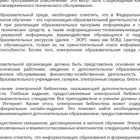
димо программное обеспечение. Это могут быть стационарные ко
 своевременного технического обслуживания.
бразовательной среде, необходимо отметить, что в Федераль
онное обучение – это «организация образовательной деятельности
й при реализации образовательных программ информации и 
технических средств, а также информационно-телекоммуникац
казанной информации, взаимодействие обучающихся и педаг
азовательных ресурсов (далее – ЭОР), таких как МЭШ, LearningAp
ю обучающихся, толкая их на самостоятельный поиск информац
способности. Более того, электронная образовательная среда
овательной организации должна быть представлена основная и
гогические работники, сведения о дополнительном образован
инское обслуживание, финансово-хозяйственная деятельность.
разовательного учреждения, галерея, электронные сервисы, блоги и
аличие электронной библиотеки, оказывающей дополнительную
сти. Учебные издания, предоставляемые электронной библиот
зовательных стандартов. Все преподаватели и ученики должны 
ь Интернет. Кроме этого, электронная библиотека может соде
официальные онлайн-издания. Это поможет найти необходи
 занимающимся дополнительным образованием, предоставляемым 
ществлено смешанное, дистанционное и заочное обучение. Элек
имосвязанных и взаимосогласованных компонентов, следующим обра
можно отметить, что информатизация образования и формируемая