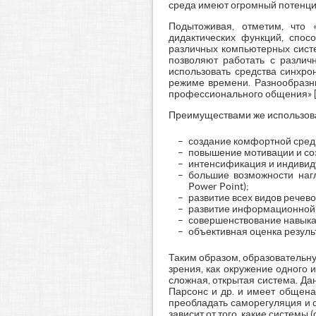
среда имеют огромный потенциа
Подытоживая, отметим, что 
дидактических функций, спос
различных компьютерных систе
позволяют работать с различ
использовать средства синхр
режиме времени. Разнообразны
профессионального общения» [8,
Преимуществами же использов
создание комфортной среды
повышение мотивации и соз
интенсификация и индивиду
большие возможности наг
Power Point);
развитие всех видов речево
развитие информационной к
совершенствование навыка
объективная оценка результа
Таким образом, образовательну
зрения, как окружение одного 
сложная, открытая система. Дан
Парсонс и др. и имеет общенау
преобладать саморегуляция и 
зависит от того, какие системы